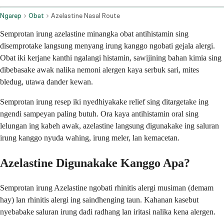
Ngarep
Obat
Azelastine Nasal Route
Semprotan irung azelastine minangka obat antihistamin sing
disemprotake langsung menyang irung kanggo ngobati gejala alergi.
Obat iki kerjane kanthi ngalangi histamin, sawijining bahan kimia sing
dibebasake awak nalika nemoni alergen kaya serbuk sari, mites
bledug, utawa dander kewan.
Semprotan irung resep iki nyedhiyakake relief sing ditargetake ing
ngendi sampeyan paling butuh. Ora kaya antihistamin oral sing
lelungan ing kabeh awak, azelastine langsung digunakake ing saluran
irung kanggo nyuda wahing, irung meler, lan kemacetan.
Azelastine Digunakake Kanggo Apa?
Semprotan irung Azelastine ngobati rhinitis alergi musiman (demam
hay) lan rhinitis alergi ing saindhenging taun. Kahanan kasebut
nyebabake saluran irung dadi radhang lan iritasi nalika kena alergen.