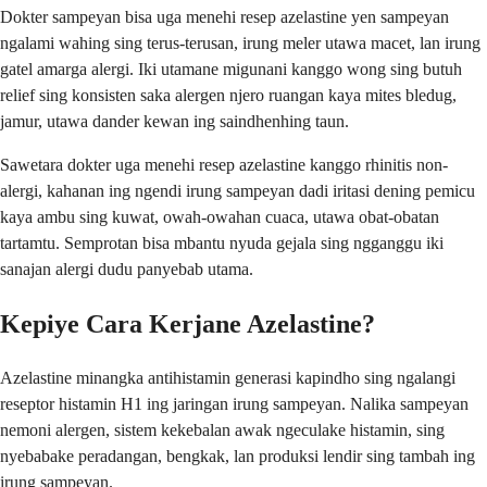
Dokter sampeyan bisa uga menehi resep azelastine yen sampeyan
ngalami wahing sing terus-terusan, irung meler utawa macet, lan irung
gatel amarga alergi. Iki utamane migunani kanggo wong sing butuh
relief sing konsisten saka alergen njero ruangan kaya mites bledug,
jamur, utawa dander kewan ing saindhenhing taun.
Sawetara dokter uga menehi resep azelastine kanggo rhinitis non-
alergi, kahanan ing ngendi irung sampeyan dadi iritasi dening pemicu
kaya ambu sing kuwat, owah-owahan cuaca, utawa obat-obatan
tartamtu. Semprotan bisa mbantu nyuda gejala sing ngganggu iki
sanajan alergi dudu panyebab utama.
Kepiye Cara Kerjane Azelastine?
Azelastine minangka antihistamin generasi kapindho sing ngalangi
reseptor histamin H1 ing jaringan irung sampeyan. Nalika sampeyan
nemoni alergen, sistem kekebalan awak ngeculake histamin, sing
nyebabake peradangan, bengkak, lan produksi lendir sing tambah ing
irung sampeyan.