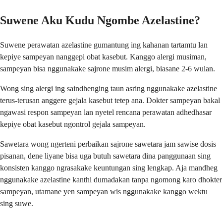
Suwene Aku Kudu Ngombe Azelastine?
Suwene perawatan azelastine gumantung ing kahanan tartamtu lan
kepiye sampeyan nanggepi obat kasebut. Kanggo alergi musiman,
sampeyan bisa nggunakake sajrone musim alergi, biasane 2-6 wulan.
Wong sing alergi ing saindhenging taun asring nggunakake azelastine
terus-terusan anggere gejala kasebut tetep ana. Dokter sampeyan bakal
ngawasi respon sampeyan lan nyetel rencana perawatan adhedhasar
kepiye obat kasebut ngontrol gejala sampeyan.
Sawetara wong ngerteni perbaikan sajrone sawetara jam sawise dosis
pisanan, dene liyane bisa uga butuh sawetara dina panggunaan sing
konsisten kanggo ngrasakake keuntungan sing lengkap. Aja mandheg
nggunakake azelastine kanthi dumadakan tanpa ngomong karo dhokter
sampeyan, utamane yen sampeyan wis nggunakake kanggo wektu
sing suwe.