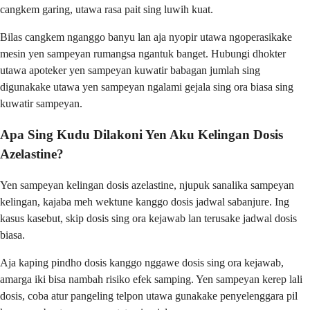
cangkem garing, utawa rasa pait sing luwih kuat.
Bilas cangkem nganggo banyu lan aja nyopir utawa ngoperasikake
mesin yen sampeyan rumangsa ngantuk banget. Hubungi dhokter
utawa apoteker yen sampeyan kuwatir babagan jumlah sing
digunakake utawa yen sampeyan ngalami gejala sing ora biasa sing
kuwatir sampeyan.
Apa Sing Kudu Dilakoni Yen Aku Kelingan Dosis
Azelastine?
Yen sampeyan kelingan dosis azelastine, njupuk sanalika sampeyan
kelingan, kajaba meh wektune kanggo dosis jadwal sabanjure. Ing
kasus kasebut, skip dosis sing ora kejawab lan terusake jadwal dosis
biasa.
Aja kaping pindho dosis kanggo nggawe dosis sing ora kejawab,
amarga iki bisa nambah risiko efek samping. Yen sampeyan kerep lali
dosis, coba atur pangeling telpon utawa gunakake penyelenggara pil