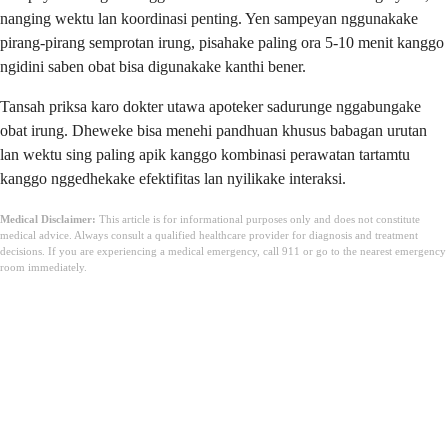
nanging wektu lan koordinasi penting. Yen sampeyan nggunakake
pirang-pirang semprotan irung, pisahake paling ora 5-10 menit kanggo
ngidini saben obat bisa digunakake kanthi bener.
Tansah priksa karo dokter utawa apoteker sadurunge nggabungake
obat irung. Dheweke bisa menehi pandhuan khusus babagan urutan
lan wektu sing paling apik kanggo kombinasi perawatan tartamtu
kanggo nggedhekake efektifitas lan nyilikake interaksi.
Medical Disclaimer:
This article is for informational purposes only and does not constitute
medical advice. Always consult a qualified healthcare provider for diagnosis and treatment
decisions. If you are experiencing a medical emergency, call 911 or go to the nearest emergency
room immediately.