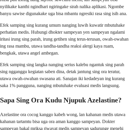
nyilikake kanthi ngindhari ngiringake sirah nalika aplikasi. Ngombe
banyu sawise digunakake uga bisa mbantu ngresiki rasa sing isih ana.
Efek samping sing kurang umum nanging luwih kuwatir mbutuhake
perhatian medis. Hubungi dhokter sampeyan yen sampeyan ngalami
iritasi irung sing parah, irung getihen sing terus-terusan, owah-owahan
ing rasa mambu, utawa tandha-tandha reaksi alergi kaya ruam,
bengkak, utawa angel ambegan.
Efek samping sing langka nanging serius kalebu ngantuk sing parah
sing ngganggu kegiatan saben dina, detak jantung sing ora teratur,
utawa owah-owahan swasana ati. Sanajan iki kedadeyan ing kurang
saka 1% pangguna, nanging mbutuhake evaluasi medis langsung.
Sapa Sing Ora Kudu Njupuk Azelastine?
Azelastine ora cocog kanggo kabeh wong, lan kahanan medis utawa
kahanan tartamtu bisa uga ora aman kanggo sampeyan. Dokter
sampeyan bakal mriksa riwayat medis sampeyan sadurunge menehi