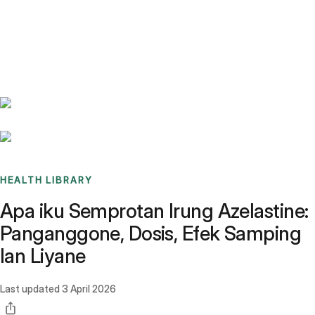
Benchmarks
Stories
FAQ
Sign up / Log in
HEALTH LIBRARY
Apa iku Semprotan Irung Azelastine:
Panganggone, Dosis, Efek Samping
lan Liyane
Last updated
3 April 2026