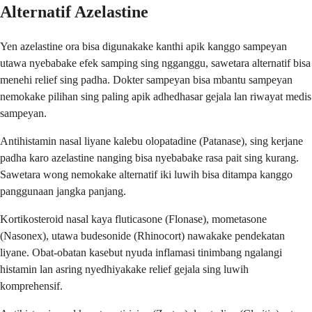
Alternatif Azelastine
Yen azelastine ora bisa digunakake kanthi apik kanggo sampeyan
utawa nyebabake efek samping sing ngganggu, sawetara alternatif bisa
menehi relief sing padha. Dokter sampeyan bisa mbantu sampeyan
nemokake pilihan sing paling apik adhedhasar gejala lan riwayat medis
sampeyan.
Antihistamin nasal liyane kalebu olopatadine (Patanase), sing kerjane
padha karo azelastine nanging bisa nyebabake rasa pait sing kurang.
Sawetara wong nemokake alternatif iki luwih bisa ditampa kanggo
panggunaan jangka panjang.
Kortikosteroid nasal kaya fluticasone (Flonase), mometasone
(Nasonex), utawa budesonide (Rhinocort) nawakake pendekatan
liyane. Obat-obatan kasebut nyuda inflamasi tinimbang ngalangi
histamin lan asring nyedhiyakake relief gejala sing luwih
komprehensif.