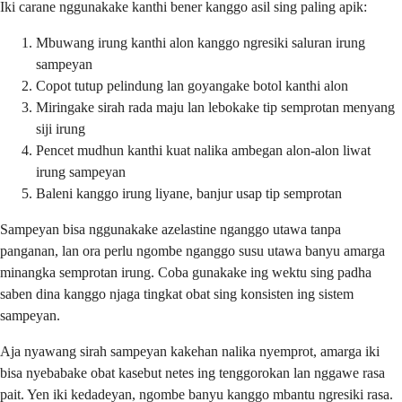
Iki carane nggunakake kanthi bener kanggo asil sing paling apik:
Mbuwang irung kanthi alon kanggo ngresiki saluran irung
sampeyan
Copot tutup pelindung lan goyangake botol kanthi alon
Miringake sirah rada maju lan lebokake tip semprotan menyang
siji irung
Pencet mudhun kanthi kuat nalika ambegan alon-alon liwat
irung sampeyan
Baleni kanggo irung liyane, banjur usap tip semprotan
Sampeyan bisa nggunakake azelastine nganggo utawa tanpa
panganan, lan ora perlu ngombe nganggo susu utawa banyu amarga
minangka semprotan irung. Coba gunakake ing wektu sing padha
saben dina kanggo njaga tingkat obat sing konsisten ing sistem
sampeyan.
Aja nyawang sirah sampeyan kakehan nalika nyemprot, amarga iki
bisa nyebabake obat kasebut netes ing tenggorokan lan nggawe rasa
pait. Yen iki kedadeyan, ngombe banyu kanggo mbantu ngresiki rasa.