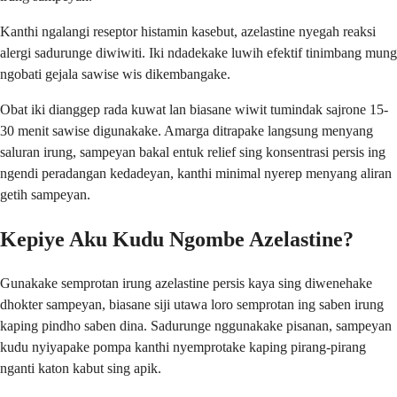
Kanthi ngalangi reseptor histamin kasebut, azelastine nyegah reaksi
alergi sadurunge diwiwiti. Iki ndadekake luwih efektif tinimbang mung
ngobati gejala sawise wis dikembangake.
Obat iki dianggep rada kuwat lan biasane wiwit tumindak sajrone 15-
30 menit sawise digunakake. Amarga ditrapake langsung menyang
saluran irung, sampeyan bakal entuk relief sing konsentrasi persis ing
ngendi peradangan kedadeyan, kanthi minimal nyerep menyang aliran
getih sampeyan.
Kepiye Aku Kudu Ngombe Azelastine?
Gunakake semprotan irung azelastine persis kaya sing diwenehake
dhokter sampeyan, biasane siji utawa loro semprotan ing saben irung
kaping pindho saben dina. Sadurunge nggunakake pisanan, sampeyan
kudu nyiyapake pompa kanthi nyemprotake kaping pirang-pirang
nganti katon kabut sing apik.