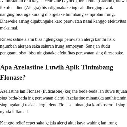
Antihistamin oral kayata cetirizine (Zyrtec), loratadine (Claritin), utawa
fexofenadine (Allegra) bisa digunakake ing saindhenging awak
nanging bisa uga kurang ditargetake tinimbang semprotan irung.
Dheweke asring digabungake karo perawatan nasal kanggo efektivitas
maksimal.
Rinses saline alami bisa nglengkapi perawatan alergi kanthi fisik
ngumbah alergen saka saluran irung sampeyan. Sanajan dudu
pengganti obat, bisa ningkatake efektifitas perawatan sing diresepake.
Apa Azelastine Luwih Apik Tinimbang
Flonase?
Azelastine lan Flonase (fluticasone) kerjane beda-beda lan duwe tujuan
sing beda-beda ing perawatan alergi. Azelastine minangka antihistamin
sing ngalangi reaksi alergi, dene Flonase minangka kortikosteroid sing
nyuda inflamasi.
Kanggo relief cepet saka gejala alergi akut kaya wahing lan irung