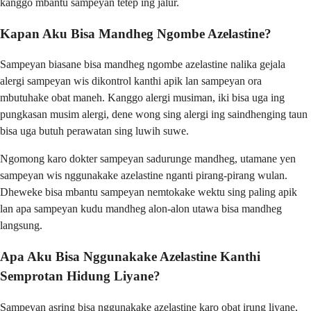
kanggo mbantu sampeyan tetep ing jalur.
Kapan Aku Bisa Mandheg Ngombe Azelastine?
Sampeyan biasane bisa mandheg ngombe azelastine nalika gejala
alergi sampeyan wis dikontrol kanthi apik lan sampeyan ora
mbutuhake obat maneh. Kanggo alergi musiman, iki bisa uga ing
pungkasan musim alergi, dene wong sing alergi ing saindhenging taun
bisa uga butuh perawatan sing luwih suwe.
Ngomong karo dokter sampeyan sadurunge mandheg, utamane yen
sampeyan wis nggunakake azelastine nganti pirang-pirang wulan.
Dheweke bisa mbantu sampeyan nemtokake wektu sing paling apik
lan apa sampeyan kudu mandheg alon-alon utawa bisa mandheg
langsung.
Apa Aku Bisa Nggunakake Azelastine Kanthi
Semprotan Hidung Liyane?
Sampeyan asring bisa nggunakake azelastine karo obat irung liyane,