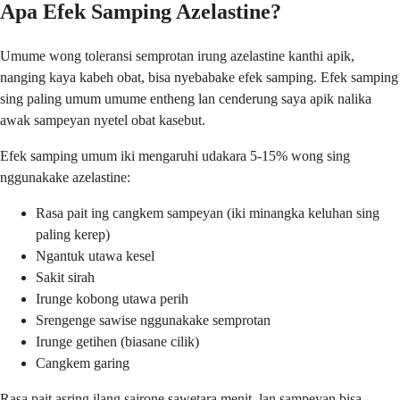
Apa Efek Samping Azelastine?
Umume wong toleransi semprotan irung azelastine kanthi apik,
nanging kaya kabeh obat, bisa nyebabake efek samping. Efek samping
sing paling umum umume entheng lan cenderung saya apik nalika
awak sampeyan nyetel obat kasebut.
Efek samping umum iki mengaruhi udakara 5-15% wong sing
nggunakake azelastine:
Rasa pait ing cangkem sampeyan (iki minangka keluhan sing
paling kerep)
Ngantuk utawa kesel
Sakit sirah
Irunge kobong utawa perih
Srengenge sawise nggunakake semprotan
Irunge getihen (biasane cilik)
Cangkem garing
Rasa pait asring ilang sajrone sawetara menit, lan sampeyan bisa