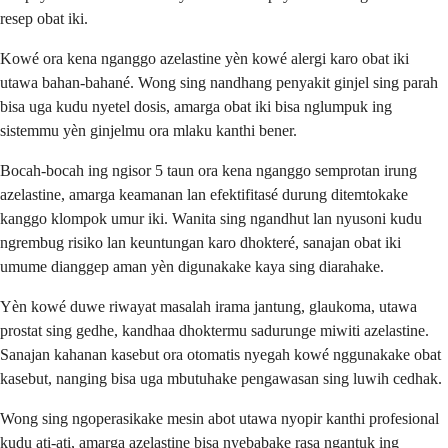
resep obat iki.
Kowé ora kena nganggo azelastine yèn kowé alergi karo obat iki
utawa bahan-bahané. Wong sing nandhang penyakit ginjel sing parah
bisa uga kudu nyetel dosis, amarga obat iki bisa nglumpuk ing
sistemmu yèn ginjelmu ora mlaku kanthi bener.
Bocah-bocah ing ngisor 5 taun ora kena nganggo semprotan irung
azelastine, amarga keamanan lan efektifitasé durung ditemtokake
kanggo klompok umur iki. Wanita sing ngandhut lan nyusoni kudu
ngrembug risiko lan keuntungan karo dhokteré, sanajan obat iki
umume dianggep aman yèn digunakake kaya sing diarahake.
Yèn kowé duwe riwayat masalah irama jantung, glaukoma, utawa
prostat sing gedhe, kandhaa dhoktermu sadurunge miwiti azelastine.
Sanajan kahanan kasebut ora otomatis nyegah kowé nggunakake obat
kasebut, nanging bisa uga mbutuhake pengawasan sing luwih cedhak.
Wong sing ngoperasikake mesin abot utawa nyopir kanthi profesional
kudu ati-ati, amarga azelastine bisa nyebabake rasa ngantuk ing