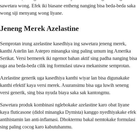
sawetara wong. Efek iki biasane entheng nanging bisa beda-beda saka
wong siji menyang wong liyane.
Jeneng Merek Azelastine
Semprotan irung azelastine kasedhiya ing sawetara jeneng merek,
kanthi Astelin lan Astepro minangka sing paling umum ing Amerika
Serikat. Versi bermerek iki ngemot bahan aktif sing padha nanging bisa
uga ana beda-beda cilik ing formulasi utawa mekanisme semprotan.
Azelastine generik uga kasedhiya kanthi wiyar lan bisa digunakake
kanthi efektif kaya versi merek. Asuransimu bisa uga luwih seneng
versi generik, sing bisa nyuda biaya saka sak kantongmu.
Sawetara produk kombinasi nglebokake azelastine karo obat liyane
kaya fluticasone (didol minangka Dymista) kanggo nyedhiyakake efek
antihistamin lan anti-inflamasi. Dhoktermu bakal nemtokake formulasi
sing paling cocog karo kabutuhanmu.