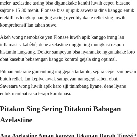
meler, azelastine asring bisa digunakake kanthi luwih cepet, biasane
sajrone 15-30 menit. Flonase bisa njupuk sawetara dina kanggo entuk
efektifitas lengkap nanging asring nyedhiyakake relief sing luwih
komprehensif lan tahan suwe.
Akeh wong nemokake yen Flonase luwih apik kanggo irung lan
inflamasi sakabèhé, dene azelastine unggul ing mungkasi respon
histamin langsung. Dokter sampeyan bisa nyaranake nggunakake loro
obat kasebut bebarengan kanggo kontrol gejala sing optimal.
Pilihan antarane gumantung ing gejala tartamtu, sepira cepet sampeyan
butuh relief, lan kepiye awak sampeyan nanggepi saben obat.
Sawetara wong luwih apik karo siji tinimbang liyane, dene liyane
entuk manfaat saka terapi kombinasi.
Pitakon Sing Sering Ditakoni Babagan
Azelastine
Apa Azelastine Aman kanggo Tekanan Darah Tinggi?