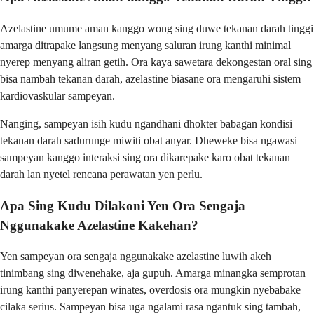
Azelastine umume aman kanggo wong sing duwe tekanan darah tinggi
amarga ditrapake langsung menyang saluran irung kanthi minimal
nyerep menyang aliran getih. Ora kaya sawetara dekongestan oral sing
bisa nambah tekanan darah, azelastine biasane ora mengaruhi sistem
kardiovaskular sampeyan.
Nanging, sampeyan isih kudu ngandhani dhokter babagan kondisi
tekanan darah sadurunge miwiti obat anyar. Dheweke bisa ngawasi
sampeyan kanggo interaksi sing ora dikarepake karo obat tekanan
darah lan nyetel rencana perawatan yen perlu.
Apa Sing Kudu Dilakoni Yen Ora Sengaja
Nggunakake Azelastine Kakehan?
Yen sampeyan ora sengaja nggunakake azelastine luwih akeh
tinimbang sing diwenehake, aja gupuh. Amarga minangka semprotan
irung kanthi panyerepan winates, overdosis ora mungkin nyebabake
cilaka serius. Sampeyan bisa uga ngalami rasa ngantuk sing tambah,