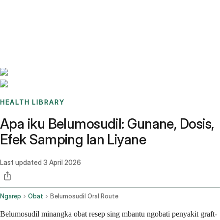
Benchmarks
Stories
FAQ
Sign up / Log in
HEALTH LIBRARY
Apa iku Belumosudil: Gunane, Dosis,
Efek Samping lan Liyane
Last updated
3 April 2026
Ngarep
Obat
Belumosudil Oral Route
Belumosudil minangka obat resep sing mbantu ngobati penyakit graft-