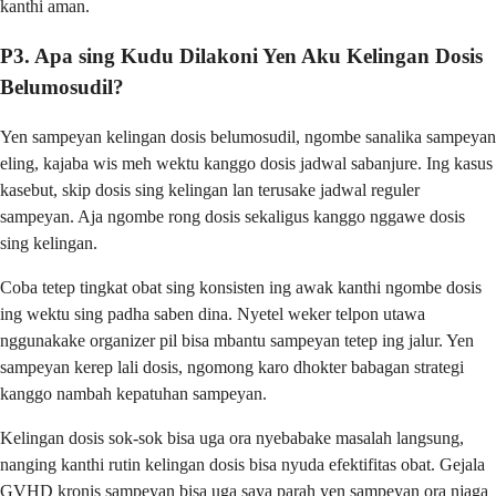
kanthi aman.
P3. Apa sing Kudu Dilakoni Yen Aku Kelingan Dosis
Belumosudil?
Yen sampeyan kelingan dosis belumosudil, ngombe sanalika sampeyan
eling, kajaba wis meh wektu kanggo dosis jadwal sabanjure. Ing kasus
kasebut, skip dosis sing kelingan lan terusake jadwal reguler
sampeyan. Aja ngombe rong dosis sekaligus kanggo nggawe dosis
sing kelingan.
Coba tetep tingkat obat sing konsisten ing awak kanthi ngombe dosis
ing wektu sing padha saben dina. Nyetel weker telpon utawa
nggunakake organizer pil bisa mbantu sampeyan tetep ing jalur. Yen
sampeyan kerep lali dosis, ngomong karo dhokter babagan strategi
kanggo nambah kepatuhan sampeyan.
Kelingan dosis sok-sok bisa uga ora nyebabake masalah langsung,
nanging kanthi rutin kelingan dosis bisa nyuda efektifitas obat. Gejala
GVHD kronis sampeyan bisa uga saya parah yen sampeyan ora njaga