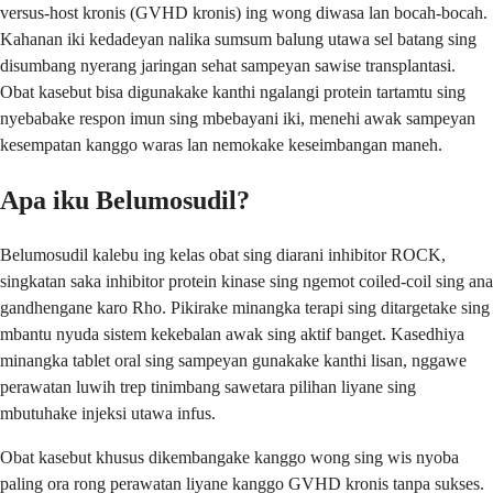
versus-host kronis (GVHD kronis) ing wong diwasa lan bocah-bocah.
Kahanan iki kedadeyan nalika sumsum balung utawa sel batang sing
disumbang nyerang jaringan sehat sampeyan sawise transplantasi.
Obat kasebut bisa digunakake kanthi ngalangi protein tartamtu sing
nyebabake respon imun sing mbebayani iki, menehi awak sampeyan
kesempatan kanggo waras lan nemokake keseimbangan maneh.
Apa iku Belumosudil?
Belumosudil kalebu ing kelas obat sing diarani inhibitor ROCK,
singkatan saka inhibitor protein kinase sing ngemot coiled-coil sing ana
gandhengane karo Rho. Pikirake minangka terapi sing ditargetake sing
mbantu nyuda sistem kekebalan awak sing aktif banget. Kasedhiya
minangka tablet oral sing sampeyan gunakake kanthi lisan, nggawe
perawatan luwih trep tinimbang sawetara pilihan liyane sing
mbutuhake injeksi utawa infus.
Obat kasebut khusus dikembangake kanggo wong sing wis nyoba
paling ora rong perawatan liyane kanggo GVHD kronis tanpa sukses.