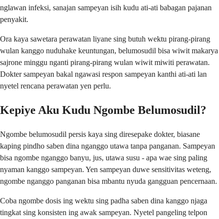
nglawan infeksi, sanajan sampeyan isih kudu ati-ati babagan pajanan
penyakit.
Ora kaya sawetara perawatan liyane sing butuh wektu pirang-pirang
wulan kanggo nuduhake keuntungan, belumosudil bisa wiwit makarya
sajrone minggu nganti pirang-pirang wulan wiwit miwiti perawatan.
Dokter sampeyan bakal ngawasi respon sampeyan kanthi ati-ati lan
nyetel rencana perawatan yen perlu.
Kepiye Aku Kudu Ngombe Belumosudil?
Ngombe belumosudil persis kaya sing diresepake dokter, biasane
kaping pindho saben dina nganggo utawa tanpa panganan. Sampeyan
bisa ngombe nganggo banyu, jus, utawa susu - apa wae sing paling
nyaman kanggo sampeyan. Yen sampeyan duwe sensitivitas weteng,
ngombe nganggo panganan bisa mbantu nyuda gangguan pencernaan.
Coba ngombe dosis ing wektu sing padha saben dina kanggo njaga
tingkat sing konsisten ing awak sampeyan. Nyetel pangeling telpon