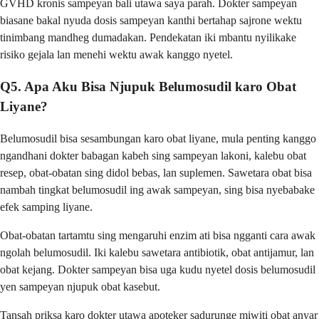
GVHD kronis sampeyan bali utawa saya parah. Dokter sampeyan
biasane bakal nyuda dosis sampeyan kanthi bertahap sajrone wektu
tinimbang mandheg dumadakan. Pendekatan iki mbantu nyilikake
risiko gejala lan menehi wektu awak kanggo nyetel.
Q5. Apa Aku Bisa Njupuk Belumosudil karo Obat
Liyane?
Belumosudil bisa sesambungan karo obat liyane, mula penting kanggo
ngandhani dokter babagan kabeh sing sampeyan lakoni, kalebu obat
resep, obat-obatan sing didol bebas, lan suplemen. Sawetara obat bisa
nambah tingkat belumosudil ing awak sampeyan, sing bisa nyebabake
efek samping liyane.
Obat-obatan tartamtu sing mengaruhi enzim ati bisa ngganti cara awak
ngolah belumosudil. Iki kalebu sawetara antibiotik, obat antijamur, lan
obat kejang. Dokter sampeyan bisa uga kudu nyetel dosis belumosudil
yen sampeyan njupuk obat kasebut.
Tansah priksa karo dokter utawa apoteker sadurunge miwiti obat anyar