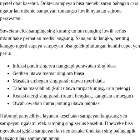
nyetel obat kasebut. Dokter sampeyan bisa menehi saran babagan cara
ngatur lan mbantu sampeyan rumangsa luwih nyaman sajrone
perawatan.
Sawetara efek samping sing kurang umum nanging luwih serius
mbutuhake perhatian medis langsung. Sanajan iki langka, penting
kanggo ngerti supaya sampeyan bisa golek pitulungan kanthi cepet yen
perlu:
Infeksi parah sing ora nanggapi perawatan sing biasa
Getihen utawa memar sing ora biasa
Masalah ambegan sing parah utawa nyeri dada
Tandha masalah ati (kulit utawa mripat kuning, urin peteng)
Reaksi alergi sing parah (ruam, bengkak, kangelan ambegan)
Owah-owahan irama jantung utawa palpitasi
Hubungi panyedhiya layanan kesehatan sampeyan langsung yen
sampeyan ngalami efek samping sing serius kasebut. Dheweke bisa
ngevaluasi gejala sampeyan lan nemtokake tindakan sing paling apik
kanggo njaga sampeyan aman.