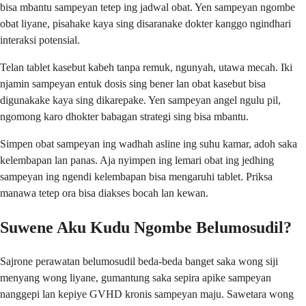
bisa mbantu sampeyan tetep ing jadwal obat. Yen sampeyan ngombe
obat liyane, pisahake kaya sing disaranake dokter kanggo ngindhari
interaksi potensial.
Telan tablet kasebut kabeh tanpa remuk, ngunyah, utawa mecah. Iki
njamin sampeyan entuk dosis sing bener lan obat kasebut bisa
digunakake kaya sing dikarepake. Yen sampeyan angel ngulu pil,
ngomong karo dhokter babagan strategi sing bisa mbantu.
Simpen obat sampeyan ing wadhah asline ing suhu kamar, adoh saka
kelembapan lan panas. Aja nyimpen ing lemari obat ing jedhing
sampeyan ing ngendi kelembapan bisa mengaruhi tablet. Priksa
manawa tetep ora bisa diakses bocah lan kewan.
Suwene Aku Kudu Ngombe Belumosudil?
Sajrone perawatan belumosudil beda-beda banget saka wong siji
menyang wong liyane, gumantung saka sepira apike sampeyan
nanggepi lan kepiye GVHD kronis sampeyan maju. Sawetara wong