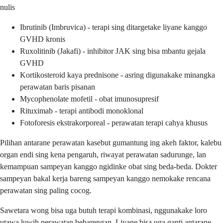
nulis
Ibrutinib (Imbruvica) - terapi sing ditargetake liyane kanggo
GVHD kronis
Ruxolitinib (Jakafi) - inhibitor JAK sing bisa mbantu gejala
GVHD
Kortikosteroid kaya prednisone - asring digunakake minangka
perawatan baris pisanan
Mycophenolate mofetil - obat imunosupresif
Rituximab - terapi antibodi monoklonal
Fotoforesis ekstrakorporeal - perawatan terapi cahya khusus
Pilihan antarane perawatan kasebut gumantung ing akeh faktor, kalebu
organ endi sing kena pengaruh, riwayat perawatan sadurunge, lan
kemampuan sampeyan kanggo ngidinke obat sing beda-beda. Dokter
sampeyan bakal kerja bareng sampeyan kanggo nemokake rencana
perawatan sing paling cocog.
Sawetara wong bisa uga butuh terapi kombinasi, nggunakake loro
utawa luwih perawatan bebarengan. Liyane bisa uga ganti antarane