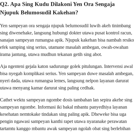
Q2. Apa Sing Kudu Dilakoni Yen Ora Sengaja
Njupuk Belumosudil Kakehan?
Yen sampeyan ora sengaja njupuk belumosudil luwih akeh tinimbang
sing diwenehake, langsung hubungi dokter utawa pusat kontrol racun,
sanajan sampeyan rumangsa apik. Njupuk kakehan bisa nambah resiko
efek samping sing serius, utamane masalah ambegan, owah-owahan
irama jantung, utawa mudhun tekanan getih sing abot.
Aja ngenteni gejala katon sadurunge golek pitulungan. Intervensi awal
bisa nyegah komplikasi serius. Yen sampeyan duwe masalah ambegan,
nyeri dada, utawa rumangsa lemes, langsung nelpon layanan darurat
utawa menyang kamar darurat sing paling cedhak.
Cathet wektu sampeyan ngombe dosis tambahan lan sepira akehe sing
sampeyan ngombe. Informasi iki bakal mbantu panyedhiya layanan
kesehatan nemtokake tindakan sing paling apik. Dheweke bisa uga
pengin ngawasi sampeyan kanthi rapet utawa nyaranake perawatan
tartamtu kanggo mbantu awak sampeyan ngolah obat sing berlebihan