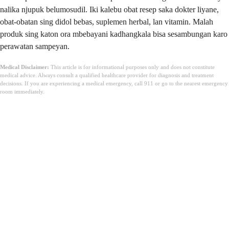
nalika njupuk belumosudil. Iki kalebu obat resep saka dokter liyane,
obat-obatan sing didol bebas, suplemen herbal, lan vitamin. Malah
produk sing katon ora mbebayani kadhangkala bisa sesambungan karo
perawatan sampeyan.
Medical Disclaimer:
This article is for informational purposes only and does not constitute
medical advice. Always consult a qualified healthcare provider for diagnosis and treatment
decisions. If you are experiencing a medical emergency, call 911 or go to the nearest emergency
room immediately.