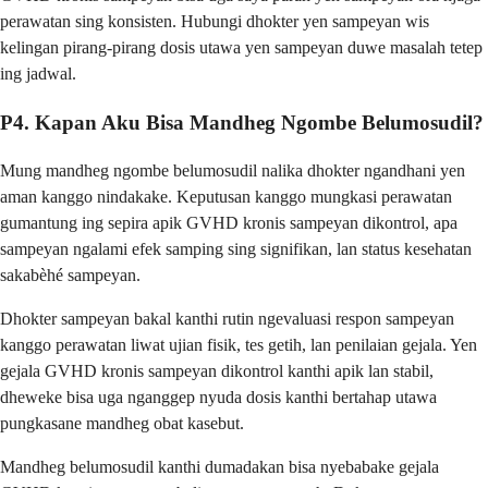
perawatan sing konsisten. Hubungi dhokter yen sampeyan wis
kelingan pirang-pirang dosis utawa yen sampeyan duwe masalah tetep
ing jadwal.
P4. Kapan Aku Bisa Mandheg Ngombe Belumosudil?
Mung mandheg ngombe belumosudil nalika dhokter ngandhani yen
aman kanggo nindakake. Keputusan kanggo mungkasi perawatan
gumantung ing sepira apik GVHD kronis sampeyan dikontrol, apa
sampeyan ngalami efek samping sing signifikan, lan status kesehatan
sakabèhé sampeyan.
Dhokter sampeyan bakal kanthi rutin ngevaluasi respon sampeyan
kanggo perawatan liwat ujian fisik, tes getih, lan penilaian gejala. Yen
gejala GVHD kronis sampeyan dikontrol kanthi apik lan stabil,
dheweke bisa uga nganggep nyuda dosis kanthi bertahap utawa
pungkasane mandheg obat kasebut.
Mandheg belumosudil kanthi dumadakan bisa nyebabake gejala