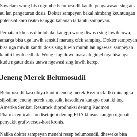
Sawetara wong bisa ngombe belumosudil kanthi pengawasan sing ati-
ati lan pangaturan dosis. Dokter sampeyan bakal nimbang keuntungan
potensial karo risiko kanggo kahanan tartamtu sampeyan.
Perhatian khusus dibutuhake kanggo wong diwasa sing luwih tuwa,
amarga bisa uga luwih sensitif marang efek samping. Dokter sampeyan
bisa uga miwiti kanthi dosis sing luwih murah lan ngawasi sampeyan
kanthi luwih cedhak. Wong sing duwe masalah ginjel uga bisa uga
kudu ngatur dosis utawa ngawasi sing luwih kerep.
Jeneng Merek Belumosudil
Belumosudil kasedhiya kanthi jeneng merek Rezurock. Iki minangka
siji-sijine jeneng merek sing saiki kasedhiya kanggo obat iki ing
Amerika Serikat. Rezurock diprodhuksi dening Kadmon
Pharmaceuticals lan disetujoni dening FDA khusus kanggo ngobati
penyakit graft-versus-host kronis.
Nalika dokter sampeyan menehi resep belumosudil, dheweke bisa