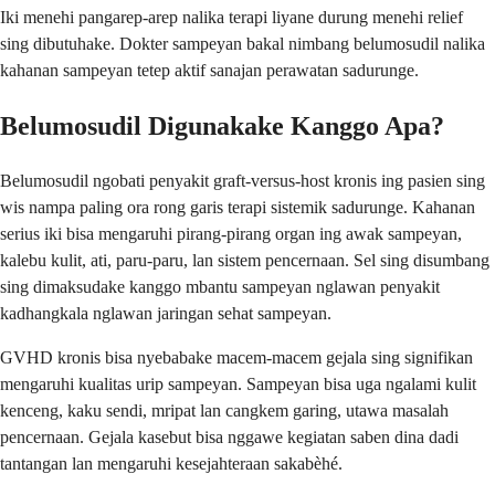
Iki menehi pangarep-arep nalika terapi liyane durung menehi relief
sing dibutuhake. Dokter sampeyan bakal nimbang belumosudil nalika
kahanan sampeyan tetep aktif sanajan perawatan sadurunge.
Belumosudil Digunakake Kanggo Apa?
Belumosudil ngobati penyakit graft-versus-host kronis ing pasien sing
wis nampa paling ora rong garis terapi sistemik sadurunge. Kahanan
serius iki bisa mengaruhi pirang-pirang organ ing awak sampeyan,
kalebu kulit, ati, paru-paru, lan sistem pencernaan. Sel sing disumbang
sing dimaksudake kanggo mbantu sampeyan nglawan penyakit
kadhangkala nglawan jaringan sehat sampeyan.
GVHD kronis bisa nyebabake macem-macem gejala sing signifikan
mengaruhi kualitas urip sampeyan. Sampeyan bisa uga ngalami kulit
kenceng, kaku sendi, mripat lan cangkem garing, utawa masalah
pencernaan. Gejala kasebut bisa nggawe kegiatan saben dina dadi
tantangan lan mengaruhi kesejahteraan sakabèhé.