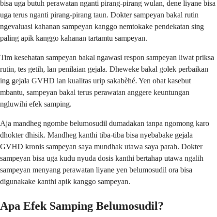
bisa uga butuh perawatan nganti pirang-pirang wulan, dene liyane bisa
uga terus nganti pirang-pirang taun. Dokter sampeyan bakal rutin
ngevaluasi kahanan sampeyan kanggo nemtokake pendekatan sing
paling apik kanggo kahanan tartamtu sampeyan.
Tim kesehatan sampeyan bakal ngawasi respon sampeyan liwat priksa
rutin, tes getih, lan penilaian gejala. Dheweke bakal golek perbaikan
ing gejala GVHD lan kualitas urip sakabèhé. Yen obat kasebut
mbantu, sampeyan bakal terus perawatan anggere keuntungan
ngluwihi efek samping.
Aja mandheg ngombe belumosudil dumadakan tanpa ngomong karo
dhokter dhisik. Mandheg kanthi tiba-tiba bisa nyebabake gejala
GVHD kronis sampeyan saya mundhak utawa saya parah. Dokter
sampeyan bisa uga kudu nyuda dosis kanthi bertahap utawa ngalih
sampeyan menyang perawatan liyane yen belumosudil ora bisa
digunakake kanthi apik kanggo sampeyan.
Apa Efek Samping Belumosudil?