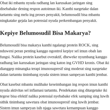
Obat iki mbantu nyuda radhang lan karusakan jaringan sing
disebabake dening respon autoimun iki. Kanthi nargetake dalan
tartamtu sing melu ing proses penyakit, belumosudil bisa mbantu
ningkatake gejala lan potensial nyuda perkembangan penyakit.
Kepiye Belumosudil Bisa Makarya?
Belumosudil bisa makarya kanthi ngalangi protein ROCK, sing
nduweni peran penting kanggo ngontrol kepiye sel imun obah lan
fungsi. Nalika protein kasebut overaktif, dheweke nyumbang kanggo
radhang lan karusakan jaringan sing katon ing GVHD kronis. Obat iki
dianggep minangka terapi imunosupresif sing moderat sing nargetake
dalan tartamtu tinimbang nyuda sistem imun sampeyan kanthi jembar.
Obat kasebut mbantu mulihake keseimbangan ing respon imun kanthi
nyuda aktivitas sel inflamasi tartamtu. Pendekatan sing ditargetake iki
tegese bisa efektif nalika potensial nyebabake efek samping sing luwih
sithik tinimbang sawetara obat imunosupresif sing luwih jembar.
Sistem imun sampeyan isih njaga sawetara kemampuan kanggo