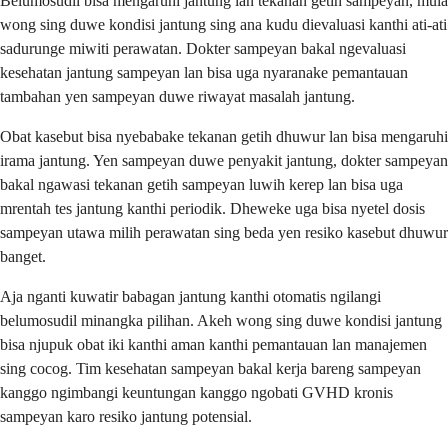
Belumosudil bisa mengaruhi jantung lan tekanan getih sampeyan, mula
wong sing duwe kondisi jantung sing ana kudu dievaluasi kanthi ati-ati
sadurunge miwiti perawatan. Dokter sampeyan bakal ngevaluasi
kesehatan jantung sampeyan lan bisa uga nyaranake pemantauan
tambahan yen sampeyan duwe riwayat masalah jantung.
Obat kasebut bisa nyebabake tekanan getih dhuwur lan bisa mengaruhi
irama jantung. Yen sampeyan duwe penyakit jantung, dokter sampeyan
bakal ngawasi tekanan getih sampeyan luwih kerep lan bisa uga
mrentah tes jantung kanthi periodik. Dheweke uga bisa nyetel dosis
sampeyan utawa milih perawatan sing beda yen resiko kasebut dhuwur
banget.
Aja nganti kuwatir babagan jantung kanthi otomatis ngilangi
belumosudil minangka pilihan. Akeh wong sing duwe kondisi jantung
bisa njupuk obat iki kanthi aman kanthi pemantauan lan manajemen
sing cocog. Tim kesehatan sampeyan bakal kerja bareng sampeyan
kanggo ngimbangi keuntungan kanggo ngobati GVHD kronis
sampeyan karo resiko jantung potensial.