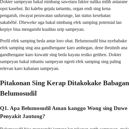
Dokter sampeyan bakal nimbang sawetara faktor nalika milih antarane
opsi kasebut. Iki kalebu gejala tartamtu, organ endi sing kena
pengaruh, riwayat perawatan sadurunge, lan status kesehatan
sakabèhé. Dheweke uga bakal nimbang efek samping potensial lan
kepiye bisa mengaruhi kualitas urip sampeyan.
Profil efek samping beda antar loro obat. Belumosudil bisa nyebabake
efek samping sing ana gandhengane karo ambegan, dene ibrutinib ana
gandhengane karo kuwatir sing beda kayata resiko getihen. Dokter
sampeyan bakal mbantu sampeyan ngerti efek samping sing paling
relevan karo kahanan sampeyan.
Pitakonan Sing Kerap Ditakokake Babagan
Belumosudil
Q1. Apa Belumosudil Aman kanggo Wong sing Duwe
Penyakit Jantung?