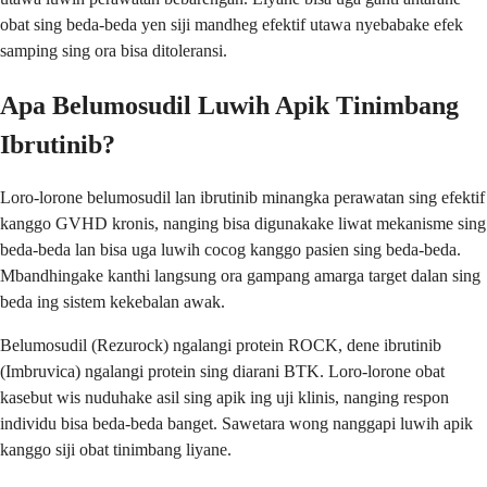
obat sing beda-beda yen siji mandheg efektif utawa nyebabake efek
samping sing ora bisa ditoleransi.
Apa Belumosudil Luwih Apik Tinimbang
Ibrutinib?
Loro-lorone belumosudil lan ibrutinib minangka perawatan sing efektif
kanggo GVHD kronis, nanging bisa digunakake liwat mekanisme sing
beda-beda lan bisa uga luwih cocog kanggo pasien sing beda-beda.
Mbandhingake kanthi langsung ora gampang amarga target dalan sing
beda ing sistem kekebalan awak.
Belumosudil (Rezurock) ngalangi protein ROCK, dene ibrutinib
(Imbruvica) ngalangi protein sing diarani BTK. Loro-lorone obat
kasebut wis nuduhake asil sing apik ing uji klinis, nanging respon
individu bisa beda-beda banget. Sawetara wong nanggapi luwih apik
kanggo siji obat tinimbang liyane.