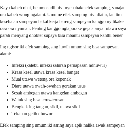
Kaya kabeh obat, belumosudil bisa nyebabake efek samping, sanajan
ora kabeh wong ngalami. Umume efek samping bisa diatur, lan tim
kesehatan sampeyan bakal kerja bareng sampeyan kanggo nyilikake
rasa ora nyaman. Penting kanggo nglaporake gejala anyar utawa saya
parah menyang dhokter supaya bisa mbantu sampeyan kanthi bener.
Ing ngisor iki efek samping sing luwih umum sing bisa sampeyan
alami:
Infeksi (kalebu infeksi saluran pernapasan ndhuwur)
Krasa kesel utawa krasa kesel banget
Mual utawa weteng ora kepenak
Diare utawa owah-owahan gerakan usus
Sesak ambegan utawa kangelan ambegan
Watuk sing bisa terus-terusan
Bengkak ing tangan, sikil, utawa sikil
Tekanan getih dhuwur
Efek samping sing umum iki asring saya apik nalika awak sampeyan