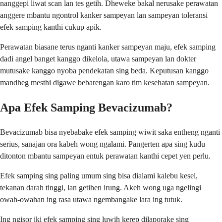
nanggepi liwat scan lan tes getih. Dheweke bakal nerusake perawatan
anggere mbantu ngontrol kanker sampeyan lan sampeyan toleransi
efek samping kanthi cukup apik.
Perawatan biasane terus nganti kanker sampeyan maju, efek samping
dadi angel banget kanggo dikelola, utawa sampeyan lan dokter
mutusake kanggo nyoba pendekatan sing beda. Keputusan kanggo
mandheg mesthi digawe bebarengan karo tim kesehatan sampeyan.
Apa Efek Samping Bevacizumab?
Bevacizumab bisa nyebabake efek samping wiwit saka entheng nganti
serius, sanajan ora kabeh wong ngalami. Pangerten apa sing kudu
ditonton mbantu sampeyan entuk perawatan kanthi cepet yen perlu.
Efek samping sing paling umum sing bisa dialami kalebu kesel,
tekanan darah tinggi, lan getihen irung. Akeh wong uga ngelingi
owah-owahan ing rasa utawa ngembangake lara ing tutuk.
Ing ngisor iki efek samping sing luwih kerep dilaporake sing