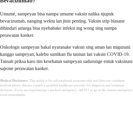
Bevacizumab?
Umumé, sampeyan bisa nampa umume vaksin nalika njupuk
bevacizumab, nanging wektu lan jinis penting. Vaksin urip biasane
dihindari amarga bisa nyebabake infeksi ing wong sing nampa
perawatan kanker.
Onkologis sampeyan bakal nyaranake vaksin sing aman lan migunani
kanggo sampeyan, kalebu suntikan flu taunan lan vaksin COVID-19.
Tansah priksa karo tim kesehatan sampeyan sadurunge entuk vaksinasi
sajrone perawatan kanker.
Medical Disclaimer:
This article is for informational purposes only and does not constitute
medical advice. Always consult a qualified healthcare provider for diagnosis and treatment
decisions. If you are experiencing a medical emergency, call 911 or go to the nearest emergency
room immediately.