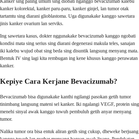
Kanker sing paling umum sing diobati nganggo bevacizumab kalebu
kanker kolorektal, kanker paru-paru, kanker ginjel, lan tumor otak
tartamtu sing diarani glioblastoma. Uga digunakake kanggo sawetara
jinis kanker ovarium lan serviks.
Ing sawetara kasus, dokter nggunakake bevacizumab kanggo ngobati
kondisi mata sing serius sing diarani degenerasi makula teles, sanajan
iki kalebu wujud obat sing beda sing disuntik langsung menyang mata.
Bentuk IV sing lagi kita rembugan ing kene khusus kanggo perawatan
kanker.
Kepiye Cara Kerjane Bevacizumab?
Bevacizumab bisa digunakake kanthi ngilangi pasokan getih tumor
tinimbang langsung mateni sel kanker. Iki ngalangi VEGF, protein sing
menehi sinyal awak kanggo tuwuh pembuluh getih anyar menyang
tumor.
Nalika tumor ora bisa entuk aliran getih sing cukup, dheweke berjuang
kanggo tuwuh lan nyebar menyang bagean awak liyane. Pendekatan