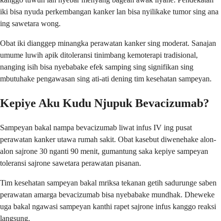
iki bisa nyuda perkembangan kanker lan bisa nyilikake tumor sing ana
ing sawetara wong.
Obat iki dianggep minangka perawatan kanker sing moderat. Sanajan
umume luwih apik ditoleransi tinimbang kemoterapi tradisional,
nanging isih bisa nyebabake efek samping sing signifikan sing
mbutuhake pengawasan sing ati-ati dening tim kesehatan sampeyan.
Kepiye Aku Kudu Njupuk Bevacizumab?
Sampeyan bakal nampa bevacizumab liwat infus IV ing pusat
perawatan kanker utawa rumah sakit. Obat kasebut diwenehake alon-
alon sajrone 30 nganti 90 menit, gumantung saka kepiye sampeyan
toleransi sajrone sawetara perawatan pisanan.
Tim kesehatan sampeyan bakal mriksa tekanan getih sadurunge saben
perawatan amarga bevacizumab bisa nyebabake mundhak. Dheweke
uga bakal ngawasi sampeyan kanthi rapet sajrone infus kanggo reaksi
langsung.