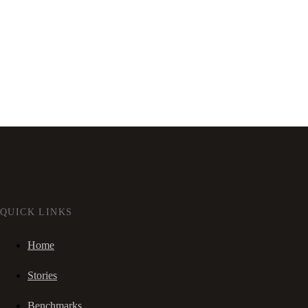
QUICK LINKS
Home
Stories
Benchmarks