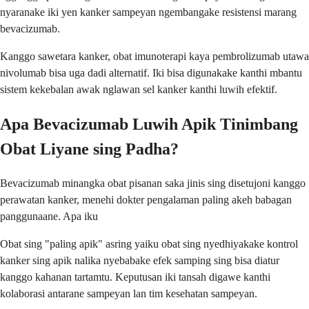
nyaranake iki yen kanker sampeyan ngembangake resistensi marang
bevacizumab.
Kanggo sawetara kanker, obat imunoterapi kaya pembrolizumab utawa
nivolumab bisa uga dadi alternatif. Iki bisa digunakake kanthi mbantu
sistem kekebalan awak nglawan sel kanker kanthi luwih efektif.
Apa Bevacizumab Luwih Apik Tinimbang
Obat Liyane sing Padha?
Bevacizumab minangka obat pisanan saka jinis sing disetujoni kanggo
perawatan kanker, menehi dokter pengalaman paling akeh babagan
panggunaane. Apa iku
Obat sing "paling apik" asring yaiku obat sing nyedhiyakake kontrol
kanker sing apik nalika nyebabake efek samping sing bisa diatur
kanggo kahanan tartamtu. Keputusan iki tansah digawe kanthi
kolaborasi antarane sampeyan lan tim kesehatan sampeyan.