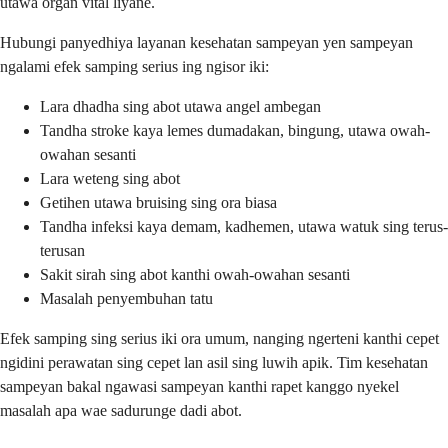
utawa organ vital liyane.
Hubungi panyedhiya layanan kesehatan sampeyan yen sampeyan
ngalami efek samping serius ing ngisor iki:
Lara dhadha sing abot utawa angel ambegan
Tandha stroke kaya lemes dumadakan, bingung, utawa owah-
owahan sesanti
Lara weteng sing abot
Getihen utawa bruising sing ora biasa
Tandha infeksi kaya demam, kadhemen, utawa watuk sing terus-
terusan
Sakit sirah sing abot kanthi owah-owahan sesanti
Masalah penyembuhan tatu
Efek samping sing serius iki ora umum, nanging ngerteni kanthi cepet
ngidini perawatan sing cepet lan asil sing luwih apik. Tim kesehatan
sampeyan bakal ngawasi sampeyan kanthi rapet kanggo nyekel
masalah apa wae sadurunge dadi abot.