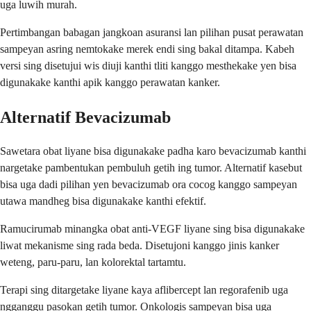
uga luwih murah.
Pertimbangan babagan jangkoan asuransi lan pilihan pusat perawatan
sampeyan asring nemtokake merek endi sing bakal ditampa. Kabeh
versi sing disetujui wis diuji kanthi tliti kanggo mesthekake yen bisa
digunakake kanthi apik kanggo perawatan kanker.
Alternatif Bevacizumab
Sawetara obat liyane bisa digunakake padha karo bevacizumab kanthi
nargetake pambentukan pembuluh getih ing tumor. Alternatif kasebut
bisa uga dadi pilihan yen bevacizumab ora cocog kanggo sampeyan
utawa mandheg bisa digunakake kanthi efektif.
Ramucirumab minangka obat anti-VEGF liyane sing bisa digunakake
liwat mekanisme sing rada beda. Disetujoni kanggo jinis kanker
weteng, paru-paru, lan kolorektal tartamtu.
Terapi sing ditargetake liyane kaya aflibercept lan regorafenib uga
ngganggu pasokan getih tumor. Onkologis sampeyan bisa uga