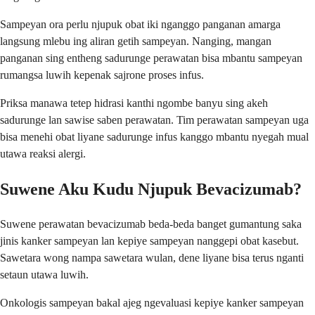
Sampeyan ora perlu njupuk obat iki nganggo panganan amarga
langsung mlebu ing aliran getih sampeyan. Nanging, mangan
panganan sing entheng sadurunge perawatan bisa mbantu sampeyan
rumangsa luwih kepenak sajrone proses infus.
Priksa manawa tetep hidrasi kanthi ngombe banyu sing akeh
sadurunge lan sawise saben perawatan. Tim perawatan sampeyan uga
bisa menehi obat liyane sadurunge infus kanggo mbantu nyegah mual
utawa reaksi alergi.
Suwene Aku Kudu Njupuk Bevacizumab?
Suwene perawatan bevacizumab beda-beda banget gumantung saka
jinis kanker sampeyan lan kepiye sampeyan nanggepi obat kasebut.
Sawetara wong nampa sawetara wulan, dene liyane bisa terus nganti
setaun utawa luwih.
Onkologis sampeyan bakal ajeg ngevaluasi kepiye kanker sampeyan