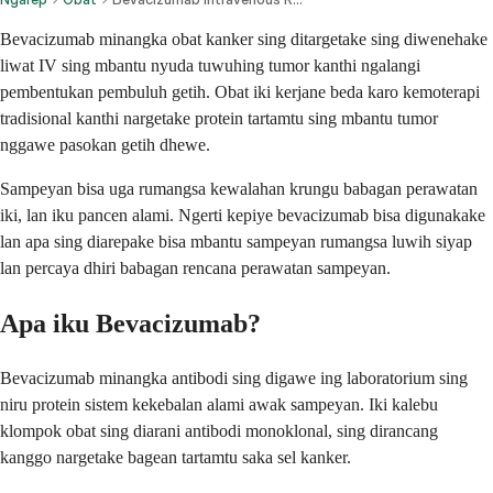
Bevacizumab minangka obat kanker sing ditargetake sing diwenehake
liwat IV sing mbantu nyuda tuwuhing tumor kanthi ngalangi
pembentukan pembuluh getih. Obat iki kerjane beda karo kemoterapi
tradisional kanthi nargetake protein tartamtu sing mbantu tumor
nggawe pasokan getih dhewe.
Sampeyan bisa uga rumangsa kewalahan krungu babagan perawatan
iki, lan iku pancen alami. Ngerti kepiye bevacizumab bisa digunakake
lan apa sing diarepake bisa mbantu sampeyan rumangsa luwih siyap
lan percaya dhiri babagan rencana perawatan sampeyan.
Apa iku Bevacizumab?
Bevacizumab minangka antibodi sing digawe ing laboratorium sing
niru protein sistem kekebalan alami awak sampeyan. Iki kalebu
klompok obat sing diarani antibodi monoklonal, sing dirancang
kanggo nargetake bagean tartamtu saka sel kanker.