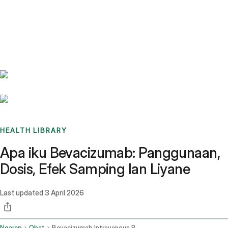
Benchmarks
Stories
FAQ
Sign up / Log in
HEALTH LIBRARY
Apa iku Bevacizumab: Panggunaan,
Dosis, Efek Samping lan Liyane
Last updated
3 April 2026
Ngarep
Obat
Bevacizumab Intravenous Route