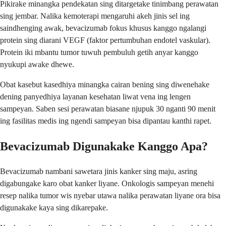
Pikirake minangka pendekatan sing ditargetake tinimbang perawatan
sing jembar. Nalika kemoterapi mengaruhi akeh jinis sel ing
saindhenging awak, bevacizumab fokus khusus kanggo ngalangi
protein sing diarani VEGF (faktor pertumbuhan endotel vaskular).
Protein iki mbantu tumor tuwuh pembuluh getih anyar kanggo
nyukupi awake dhewe.
Obat kasebut kasedhiya minangka cairan bening sing diwenehake
dening panyedhiya layanan kesehatan liwat vena ing lengen
sampeyan. Saben sesi perawatan biasane njupuk 30 nganti 90 menit
ing fasilitas medis ing ngendi sampeyan bisa dipantau kanthi rapet.
Bevacizumab Digunakake Kanggo Apa?
Bevacizumab nambani sawetara jinis kanker sing maju, asring
digabungake karo obat kanker liyane. Onkologis sampeyan menehi
resep nalika tumor wis nyebar utawa nalika perawatan liyane ora bisa
digunakake kaya sing dikarepake.