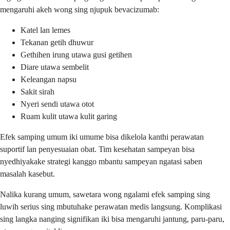
mengaruhi akeh wong sing njupuk bevacizumab:
Katel lan lemes
Tekanan getih dhuwur
Gethihen irung utawa gusi getihen
Diare utawa sembelit
Keleangan napsu
Sakit sirah
Nyeri sendi utawa otot
Ruam kulit utawa kulit garing
Efek samping umum iki umume bisa dikelola kanthi perawatan
suportif lan penyesuaian obat. Tim kesehatan sampeyan bisa
nyedhiyakake strategi kanggo mbantu sampeyan ngatasi saben
masalah kasebut.
Nalika kurang umum, sawetara wong ngalami efek samping sing
luwih serius sing mbutuhake perawatan medis langsung. Komplikasi
sing langka nanging signifikan iki bisa mengaruhi jantung, paru-paru,