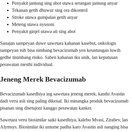
Penyakit jantung sing abot utawa serangan jantung anyar
Tekanan getih dhuwur sing ora dikontrol
Stroke utawa gumpalan getih anyar
Meteng utawa nyusoni
Penyakit ginjel utawa ati sing abot
Sanajan sampeyan duwe sawetara kahanan kasebut, onkologis
sampeyan isih bisa nimbang bevacizumab yen keuntungan luwih
gedhe tinimbang risiko. Saben kahanan iku unik, lan keputusan
perawatan mesthi individual.
Jeneng Merek Bevacizumab
Bevacizumab kasedhiya ing sawetara jeneng merek, kanthi Avastin
dadi versi asli sing paling dikenal. Iki minangka produk bevacizumab
pisanan sing disetujoni kanggo perawatan kanker.
Sawetara versi biosimilar saiki kasedhiya, kalebu Mvasi, Zirabev, lan
Alymsys. Biosimilar iki umume padha karo Avastin asli nanging bisa