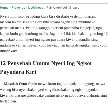
Home
Prevention & Wellness
Pain Under Left Breast
Nyeri ing ngisor payudara kiwa bisa disebabake dening macem-
macem faktor, saka sing ora mbebayani nganti sing mbutuhake
perhatian medis. Penting kanggo ngerteni pratandha lan gejala, uga
kapan kudu golek tulung medis. Ing artikel iki, kita bakal ngrembug 12
panyebab umum nyeri ing ngisor payudara kiwa, pratandha sing
nuduhake yen sampeyan kudu kuwatir, lan langkah-langkah sing kudu
ditindakake.
12 Penyebab Umum Nyeri Ing Ngisor
Payudara Kiri
1.
Masalah Otot:
Strain utawa kram ing otot dada, punggung, utawa
weteng bisa nyebabake nyeri sing dirasakake ing ngisor payudara
kiwa. Iki biasane disebabake dening gerakan abot utawa olahraga sing
berlebihan.