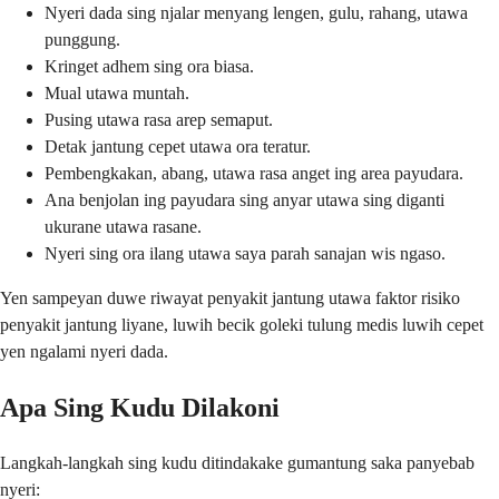
Nyeri dada sing njalar menyang lengen, gulu, rahang, utawa
punggung.
Kringet adhem sing ora biasa.
Mual utawa muntah.
Pusing utawa rasa arep semaput.
Detak jantung cepet utawa ora teratur.
Pembengkakan, abang, utawa rasa anget ing area payudara.
Ana benjolan ing payudara sing anyar utawa sing diganti
ukurane utawa rasane.
Nyeri sing ora ilang utawa saya parah sanajan wis ngaso.
Yen sampeyan duwe riwayat penyakit jantung utawa faktor risiko
penyakit jantung liyane, luwih becik goleki tulung medis luwih cepet
yen ngalami nyeri dada.
Apa Sing Kudu Dilakoni
Langkah-langkah sing kudu ditindakake gumantung saka panyebab
nyeri: