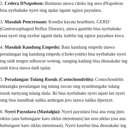
2.
Cedera DNapoleon:
Benturan utawa ciloko ing area dNapoleon
bisa nyebabake nyeri sing njalar nganti ngisor payudara.
3.
Masalah Pencernaan:
Kondisi kayata heartburn, GERD
(Gastroesophageal Reflux Disease), utawa gastritis bisa nyebabake
rasa nyeri sing nyebar nganti dada, kalebu ing ngisor payudara kiwa.
4.
Masalah Kandung Empedu:
Batu kandung empedu utawa
peradangan ing kandung empedu (cholecystitis) bisa nyebabake nyeri
ing sisih tengen ndhuwur weteng, nanging kadang bisa dirasakake ing
sisih kiwa utawa dadi njalar.
5.
Peradangan Tulang Rusuk (Costochondritis):
Costochondritis
minangka peradangan ing tulang rawan sing nyambungake tulang
rusuk menyang tulang dada. Iki bisa nyebabake nyeri tajam lan nyeri
sing bisa mundhak nalika ambegan jero utawa nalika dipencet.
6.
Nyeri Payudara (Mastalgia):
Nyeri payudara bisa ana rong jinis:
siklus (ana hubungane karo siklus menstruasi) lan non-siklus (ora ana
hubungane karo siklus menstruasi). Nyeri kasebut bisa dirasakake ing