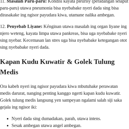
11.
Masalah Paru-paru:
Kondisi kayata pleurisy (peradangan selaput
paru-paru) utawa pneumonia bisa nyebabake nyeri dada sing bisa
dirasakake ing ngisor payudara kiwa, utamane nalika ambegan.
12.
Penyebab Liyane:
Kénginan utawa masalah ing organ liyane ing
njero weteng, kayata limpa utawa pankreas, bisa uga nyebabake nyeri
sing nyebar. Kecemasan lan stres uga bisa nyebabake ketegangan otot
sing nyebabake nyeri dada.
Kapan Kudu Kuwatir & Golek Tulung
Medis
Ora kabeh nyeri ing ngisor payudara kiwa mbutuhake perawatan
medis darurat, nanging penting kanggo ngerti kapan kudu kuwatir.
Golek tulung medis langsung yen sampeyan ngalami salah siji saka
gejala ing ngisor iki:
Nyeri dada sing dumadakan, parah, utawa intens.
Sesak ambegan utawa angel ambegan.