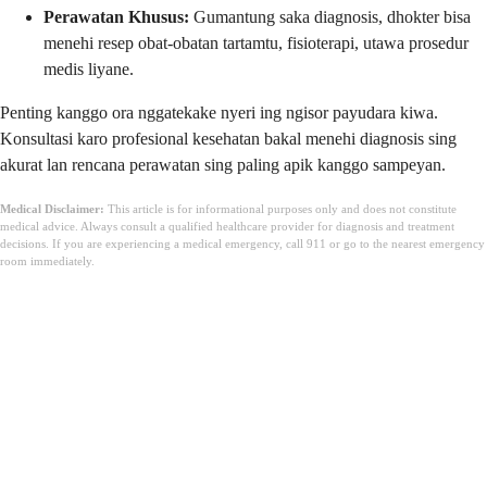
Perawatan Khusus:
Gumantung saka diagnosis, dhokter bisa
menehi resep obat-obatan tartamtu, fisioterapi, utawa prosedur
medis liyane.
Penting kanggo ora nggatekake nyeri ing ngisor payudara kiwa.
Konsultasi karo profesional kesehatan bakal menehi diagnosis sing
akurat lan rencana perawatan sing paling apik kanggo sampeyan.
Medical Disclaimer:
This article is for informational purposes only and does not constitute
medical advice. Always consult a qualified healthcare provider for diagnosis and treatment
decisions. If you are experiencing a medical emergency, call 911 or go to the nearest emergency
room immediately.