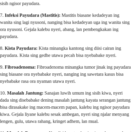
sisih ngisor payudara.
7.
Infeksi Payudara (Mastitis):
Mastitis biasane kedadeyan ing
wanita sing lagi nyusoni, nanging bisa kedadeyan uga ing wanita sing
ora nyusoni. Gejala kalebu nyeri, abang, lan pembengkakan ing
payudara.
8.
Kista Payudara:
Kista minangka kantong sing diisi cairan ing
payudara. Kista sing gedhe utawa pecah bisa nyebabake nyeri.
9.
Fibroadenoma:
Fibroadenoma minangka tumor jinak ing payudara
sing biasane ora nyebabake nyeri, nanging ing sawetara kasus bisa
nyebabake rasa ora nyaman utawa nyeri.
10.
Masalah Jantung:
Sanajan luwih umum ing sisih kiwa, nyeri
dada sing disebabake dening masalah jantung kayata serangan jantung
bisa dirasakake ing macem-macem papan, kalebu ing ngisor payudara
kiwa. Gejala liyane kalebu sesak ambegan, nyeri sing njalar menyang
lengen, gulu, utawa rahang, kringet adhem, lan mual.