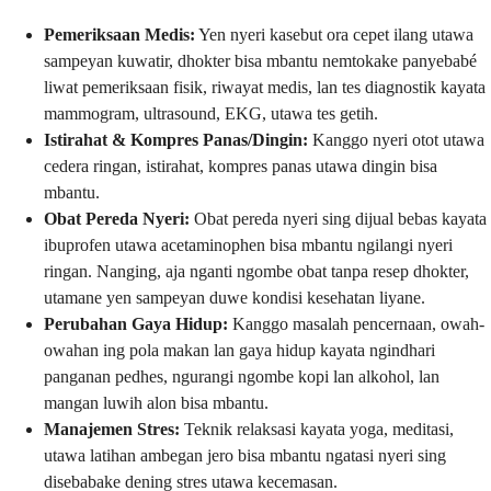
Pemeriksaan Medis:
Yen nyeri kasebut ora cepet ilang utawa
sampeyan kuwatir, dhokter bisa mbantu nemtokake panyebabé
liwat pemeriksaan fisik, riwayat medis, lan tes diagnostik kayata
mammogram, ultrasound, EKG, utawa tes getih.
Istirahat & Kompres Panas/Dingin:
Kanggo nyeri otot utawa
cedera ringan, istirahat, kompres panas utawa dingin bisa
mbantu.
Obat Pereda Nyeri:
Obat pereda nyeri sing dijual bebas kayata
ibuprofen utawa acetaminophen bisa mbantu ngilangi nyeri
ringan. Nanging, aja nganti ngombe obat tanpa resep dhokter,
utamane yen sampeyan duwe kondisi kesehatan liyane.
Perubahan Gaya Hidup:
Kanggo masalah pencernaan, owah-
owahan ing pola makan lan gaya hidup kayata ngindhari
panganan pedhes, ngurangi ngombe kopi lan alkohol, lan
mangan luwih alon bisa mbantu.
Manajemen Stres:
Teknik relaksasi kayata yoga, meditasi,
utawa latihan ambegan jero bisa mbantu ngatasi nyeri sing
disebabake dening stres utawa kecemasan.