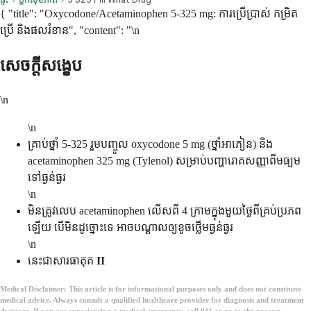
{ "title": "Oxycodone/Acetaminophen 5-325 mg: ការប្រើប្រាស់ កម្រិត
ប្រើ និងផលរំខាន", "content": "\n
សេចក្តីសង្ខេប
\n
\n
គ្រាប់ថ្នាំ 5-325 រួមបញ្ចូល oxycodone 5 mg (ថ្នាំអាភៀន) និង
acetaminophen 325 mg (Tylenol) សម្រាប់បញ្ហារោគសញ្ញាពីមធ្យម
ទៅធ្ងន់ធ្ងរ
\n
មិនត្រូវលេប acetaminophen លើសពី 4 ក្រាមក្នុងមួយថ្ងៃពីគ្រប់ប្រភព
ឡើយ បើមិនដូច្នោះទេ អាចបណ្តាលឲ្យខូចថ្លើមធ្ងន់ធ្ងរ
\n
នេះជាសារធាតុគ
II
Medical Disclaimer:
This article is for informational purposes only and does not constitute
medical advice. Always consult a qualified healthcare provider for diagnosis and treatment
decisions. If you are experiencing a medical emergency, call 911 or go to the nearest