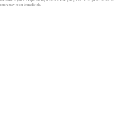
emergency room immediately.
Download for iOS
Download for Android