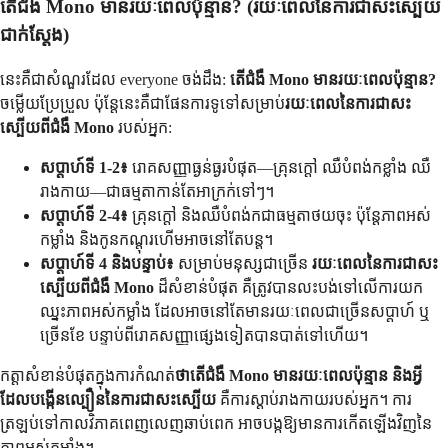
តើជំងឺ Mono មានរយៈពេលប៉ុន្មាន? (រយៈពេលនៃការជាសះស្បើយ
ជាក់ស្តែង)
នេះគឺជាសំណួរដែល everyone ចង់ដឹង:
តើជំងឺ Mono មានរយៈពេលប៉ុន្មាន?
ចម្លើយប្រែប្រួល ប៉ុន្តែនេះគឺជាផែនការទូទៅសម្រាប់
រយៈពេលនៃការជាសះ
ស្បើយពីជំងឺ Mono
របស់អ្នក:
សប្តាហ៍ទី 1-2៖
រោគសញ្ញាធ្ងន់ធ្ងរបំផុត—គ្រុនក្តៅ ឈឺបំពង់កខ្លាំង ឈឺ
រាងកាយ—ជាធម្មតាកាន់តែអាក្រក់ទៅៗ។
សប្តាហ៍ទី 2-4៖
គ្រុនក្តៅ និងឈឺបំពង់កជាធម្មតាថយចុះ ប៉ុន្តែភាពអស់
កម្លាំង និងកូនកណ្តុរហើមអាចនៅតែបន្ត។
សប្តាហ៍ទី 4 និងបន្ទាប់៖
សម្រាប់មនុស្សជាច្រើន
រយៈពេលនៃការជាសះ
ស្បើយពីជំងឺ Mono
ដ៏សំខាន់បំផុត គឺត្រូវបានលះបង់ទៅលើការយក
ឈ្នះភាពអស់កម្លាំង ដែលអាចនៅតែមានរយៈពេលជាច្រើនសប្តាហ៍ ឬ
ច្រើនខែ បន្ទាប់ពីរោគសញ្ញាផ្សេងទៀតបានបាត់ទៅហើយ។
កត្តាសំខាន់បំផុតក្នុងការកំណត់
ថាតើជំងឺ Mono មានរយៈពេលប៉ុន្មាន និងអ្វី
ដែលបង្កើនល្បឿននៃការជាសះស្បើយ
គឺការស្តាប់រាងកាយរបស់អ្នក។ ការ
ត្រឡប់ទៅកាលវិភាគពេញលេញឆាប់ពេក អាចបង្កឱ្យមានការកើតឡើងវិញនៃ
ភាពអស់កម្លាំង។