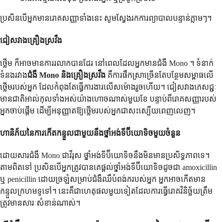
ប្រសិនបើអ្នកមានរោគសញ្ញាទាំងនេះ សូមស្វែងរកការព្យាបាលបន្ទាន់ភ្លាមៗ។
ជៀសវាងគ្រឿងស្រវឹង
ថ្លើម ក៏អាចមានការរលាកបានដែរ នៅពេលដែលអ្នកមានជំងឺ Mono ។ ទំនាក់
ទំនងរវាង
ជំងឺ Mono និងគ្រឿងស្រវឹង
គឺការផឹកស្រាច្រើនតែបន្ថែមសម្ពាធលើ
ថ្លើមរបស់អ្នក ដែលកំពុងតែធ្វើការងារលើសម៉ោងរួចហើយ។ ជៀសវាងភេសជ្ជៈ
មានជាតិអាល់កុលទាំងអស់យ៉ាងហោចណាស់មួយខែ បន្ទាប់ពីរោគសញ្ញារបស់
អ្នកចាប់ផ្តើម ដើម្បីអនុញ្ញាតឱ្យថ្លើមរបស់អ្នកជាសះស្បើយពេញលេញ។
ហានិភ័យនៃការកើតកន្ទួលជាមួយនឹងថ្នាំអង់ទីប៊ីយោទិចមួយចំនួន
ដោយសារជំងឺ Mono ជាវីរុស ថ្នាំអង់ទីប៊ីយោទិចនឹងមិនមានប្រសិទ្ធភាពទេ។
តាមពិតទៅ ប្រសិនបើអ្នកត្រូវបានគេផ្តល់ថ្នាំអង់ទីប៊ីយោទិចដូចជា amoxicillin
ឬ penicillin ដោយច្រឡំសម្រាប់ជំងឺឈឺបំពង់ករបស់អ្នក អ្នកអាចកើតមាន
កន្ទួលក្រហមទូទៅ។ នេះគឺជាហេតុផលមួយទៀតដែលការធ្វើរោគវិនិច្ឆ័យត្រឹម
ត្រូវមានសារៈសំខាន់ណាស់។