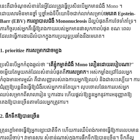
នេះគឺជាចំណុចសំខាន់នៃអ្វីដែលត្រូវធ្វើប្រសិនបើអ្នកមានជំងឺ Mono ។
ដោយសារមិនមានថ្នាំ ឬថ្នាំអង់ទីប៊ីយោទិចជាក់លាក់សម្រាប់
មេរោគ Epstein-
Barr (EBV)
ការព្យាបាលជំងឺ Mononucleosis
ដ៏ល្អបំផុតគឺការថែទាំគាំទ្រ។
ភារកិច្ចរបស់អ្នកគឺធ្វើឱ្យរាងកាយរបស់អ្នកមានផាសុកភាពបំផុត ខណៈពេល
ដែលវាធ្វើការងារដ៏លំបាកក្នុងការប្រយុទ្ធប្រឆាំងនឹងមេរោគ។
1. prioritize ការសម្រាកជាចម្បង
ប្រសិនបើអ្នកកំពុងឆ្ងល់ថា "
តើខ្ញុំកម្ចាត់ជំងឺ Mono លឿនដោយរបៀបណា?
"
ចម្លើយតែមួយគត់ដែលសំខាន់បំផុតគឺ
ការសម្រាក
។ អស់កម្លាំងជ្រៅដែលអ្នក
កំពុងមានអារម្មណ៍ គឺជាសញ្ញារបស់រាងកាយអ្នកឱ្យឈប់ និងជាសះស្បើយ។ ការ
ជំរុញឱ្យបន្តនឹងធ្វើឱ្យជំងឺរបស់អ្នកកាន់តែយូរ។ លុបចោលផែនការរបស់អ្នក
ឈប់សម្រាកពីសាលារៀន ឬការងារ ហើយផ្តល់ឱ្យខ្លួនអ្នកនូវការអនុញ្ញាតឱ្យ
គេងឱ្យបានច្រើនតាមដែលអ្នកត្រូវការ។
2. ផឹកទឹកឱ្យបានច្រើន
គ្រុនក្តៅអាចធ្វើឱ្យអ្នកខ្សោះជាតិទឹក ហើយការឈឺបំពង់កអាចធ្វើឱ្យការលេបមាន
ការឈឺចាប់។ វាមានសារៈសំខាន់ណាស់ក្នុងការផឹកទឹកឱ្យបានច្រើន។ ទឹកគឺល្អ