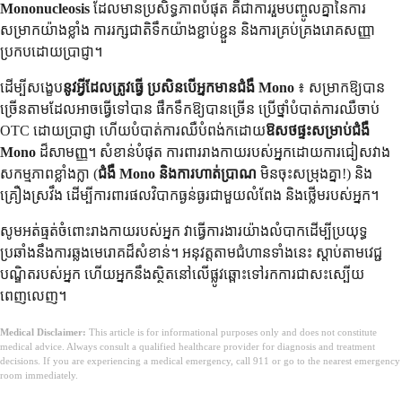
Mononucleosis
ដែលមានប្រសិទ្ធភាពបំផុត គឺជាការរួមបញ្ចូលគ្នានៃការ
សម្រាកយ៉ាងខ្លាំង ការរក្សជាតិទឹកយ៉ាងខ្ជាប់ខ្ជួន និងការគ្រប់គ្រងរោគសញ្ញា
ប្រកបដោយប្រាជ្ញា។
ដើម្បីសង្ខេប
នូវអ្វីដែលត្រូវធ្វើ ប្រសិនបើអ្នកមានជំងឺ Mono
៖ សម្រាកឱ្យបាន
ច្រើនតាមដែលអាចធ្វើទៅបាន ផឹកទឹកឱ្យបានច្រើន ប្រើថ្នាំបំបាត់ការឈឺចាប់
OTC ដោយប្រាជ្ញា ហើយបំបាត់ការឈឺបំពង់កដោយ
ឱសថផ្ទះសម្រាប់ជំងឺ
Mono
ដ៏សាមញ្ញ។ សំខាន់បំផុត ការពាររាងកាយរបស់អ្នកដោយការជៀសវាង
សកម្មភាពខ្លាំងក្លា (
ជំងឺ Mono និងការហាត់ប្រាណ
មិនចុះសម្រុងគ្នា!) និង
គ្រឿងស្រវឹង ដើម្បីការពារផលវិបាកធ្ងន់ធ្ងរជាមួយលំពែង និងថ្លើមរបស់អ្នក។
សូមអត់ធ្មត់ចំពោះរាងកាយរបស់អ្នក វាធ្វើការងារយ៉ាងលំបាកដើម្បីប្រយុទ្ធ
ប្រឆាំងនឹងការឆ្លងមេរោគដ៏សំខាន់។ អនុវត្តតាមជំហានទាំងនេះ ស្តាប់តាមវេជ្ជ
បណ្ឌិតរបស់អ្នក ហើយអ្នកនឹងស្ថិតនៅលើផ្លូវឆ្ពោះទៅរកការជាសះស្បើយ
ពេញលេញ។
Medical Disclaimer:
This article is for informational purposes only and does not constitute
medical advice. Always consult a qualified healthcare provider for diagnosis and treatment
decisions. If you are experiencing a medical emergency, call 911 or go to the nearest emergency
room immediately.