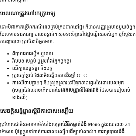
ពេលណាត្រូវហៅរកគ្រូពេទ្យ
ទោះបីជាភាគច្រើនករណីអាចគ្រប់គ្រងបាននៅផ្ទះ ក៏មានសញ្ញាព្រមានមួយចំនួន
ដែលទាមទារការព្យាបាលបន្ទាន់។ សូមទូរស័ព្ទទៅវេជ្ជបណ្ឌិតរបស់អ្នក ឬស្វែងរក
ការព្យាបាល ប្រសិនបើអ្នកមាន:
ពិបាកដកដង្ហើម ឬលេប
វិលមុខ សន្លប់ ឬស្រវាំងភ្នែកធ្ងន់ធ្ងរ
ឈឺក្បាលធ្ងន់ធ្ងរ និងបន្ត
គ្រុនក្តៅខ្ពស់ ដែលមិនឆ្លើយតបនឹងថ្នាំ OTC
ការឈឺចាប់ភ្លាមៗ និងស្រួចស្រាវនៅផ្នែកខាងឆ្វេងនៃពោះរបស់អ្នក
(សញ្ញាដែលអាចកើតមាននៃ
រោគសញ្ញាលំពែងដាច់
ដែលបានរៀបរាប់
ខាងលើ)
សេចក្តីសន្និដ្ឋានស្តីពីការជាសះស្បើយ
ប្រហែលជាមិនមានអាថ៌កំបាំងសម្រាប់
វិធីកម្ចាត់ជំងឺ Mono
ក្នុងរយៈពេល 24
ម៉ោងទេ ប៉ុន្តែផ្លូវទៅកាន់ការជាសះស្បើយគឺច្បាស់លាស់។
ការព្យាបាលជំងឺ