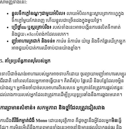
សាមញ្ញទាំងនេះ:
ខ្ពុលទឹកក្តៅឧណ្ហៗជាមួយអំបិល៖
លាយអំបិលកន្លះស្លាបព្រាកាហ្វេក្នុង
ទឹកក្តៅមួយកែវពេញ ហើយខ្ពុលជាច្រើនដងក្នុងមួយថ្ងៃ។
ប្រើថ្នាំอม ឬស្ករគ្រាប់រឹង៖
របស់ទាំងនេះអាចបង្កើនការផលិតទឹកមាត់
និងជួយเคลือบបំពង់កដែលរលាក។
ញ៉ាំអាហារត្រជាក់ និងទន់៖
ការ៉េម នំការ៉េម យ៉ាអួ និងទឹកផ្លែឈើក្រឡុក
អាចជួយបំបាត់ការឈឺចាប់បានយ៉ាងខ្លាំង។
5. គាំទ្រប្រព័ន្ធភាពស៊ាំរបស់អ្នក
ទោះបីជាចំណង់អាហាររបស់អ្នកអាចទាបក៏ដោយ ចូរព្យាយាមញ៉ាំអាហារសម្បូរ
ជីវជាតិ នៅពេលដែលអ្នកអាចធ្វើបាន។ គិតពីស៊ុប ផ្លែឈើ និងបន្លែដែលចម្អិន
យ៉ាងល្អ។ អ្នកមិនចាំបាច់របបអាហារពិសេសទេ អ្នកគ្រាន់តែត្រូវការផ្តល់ឥន្ធនៈ
ដល់រាងកាយរបស់អ្នកដែលវាត្រូវការដើម្បីប្រយុទ្ធប្រឆាំងនឹងការឆ្លងមេរោគ។
ការព្រមានសំខាន់៖ សកម្មភាព និងថ្នាំដែលត្រូវជៀសវាង
ការដឹង
ពីវិធីកម្ចាត់ជំងឺ Mono
ដោយសុវត្ថិភាព គឺដូចគ្នានឹងអ្វីដែលអ្នក
មិន
ធ្វើ
ដែរ។ ការមិនអើពើនឹងការព្រមានទាំងនេះអាចនាំឱ្យមានផលវិបាកធ្ងន់ធ្ងរ និង