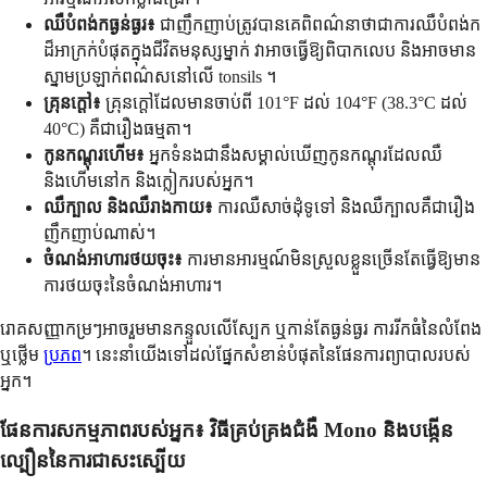
ឈឺបំពង់កធ្ងន់ធ្ងរ៖
ជាញឹកញាប់ត្រូវបានគេពិពណ៌នាថាជាការឈឺបំពង់ក
ដ៏អាក្រក់បំផុតក្នុងជីវិតមនុស្សម្នាក់ វាអាចធ្វើឱ្យពិបាកលេប និងអាចមាន
ស្នាមប្រឡាក់ពណ៌សនៅលើ tonsils ។
គ្រុនក្តៅ៖
គ្រុនក្តៅដែលមានចាប់ពី 101°F ដល់ 104°F (38.3°C ដល់
40°C) គឺជារឿងធម្មតា។
កូនកណ្តុរហើម៖
អ្នកទំនងជានឹងសម្គាល់ឃើញកូនកណ្តុរដែលឈឺ
និងហើមនៅក និងក្លៀករបស់អ្នក។
ឈឺក្បាល និងឈឺរាងកាយ៖
ការឈឺសាច់ដុំទូទៅ និងឈឺក្បាលគឺជារឿង
ញឹកញាប់ណាស់។
ចំណង់អាហារថយចុះ៖
ការមានអារម្មណ៍មិនស្រួលខ្លួនច្រើនតែធ្វើឱ្យមាន
ការថយចុះនៃចំណង់អាហារ។
រោគសញ្ញាកម្រៗអាចរួមមានកន្ទួលលើស្បែក ឬកាន់តែធ្ងន់ធ្ងរ ការរីកធំនៃលំពែង
ឬថ្លើម
ប្រភព
។ នេះនាំយើងទៅដល់ផ្នែកសំខាន់បំផុតនៃផែនការព្យាបាលរបស់
អ្នក។
ផែនការសកម្មភាពរបស់អ្នក៖ វិធីគ្រប់គ្រងជំងឺ Mono និងបង្កើន
ល្បឿននៃការជាសះស្បើយ