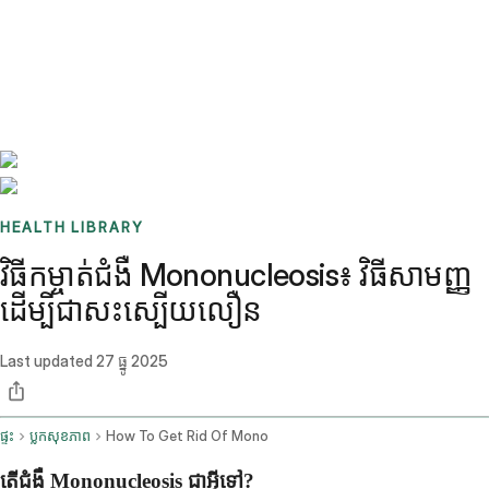
Benchmarks
Stories
FAQ
Sign up / Log in
HEALTH LIBRARY
វិធីកម្ចាត់ជំងឺ Mononucleosis៖ វិធីសាមញ្ញ
ដើម្បីជាសះស្បើយលឿន
Last updated
27 ធ្នូ 2025
ផ្ទះ
ប្លុកសុខភាព
How To Get Rid Of Mono
តើជំងឺ Mononucleosis ជាអ្វីទៅ?