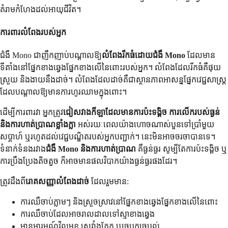
គំរាមកំហែងដល់អាយុជីវិត។
ការពារលំពែងរបស់អ្នក
ជំងឺ Mono ជាញឹកញាប់បណ្តាលឱ្យ
លំពែងរីកធំដោយជំងឺ Mono
ដែលមាន
ទីតាំងនៅផ្នែកខាងឆ្វេងផ្នែកខាងលើនៃពោះរបស់អ្នក។ លំពែងដែលរីកធំគឺផុយ
ស្រួយ និងងាយនឹងដាច់។ លំពែងដែលដាច់គឺជាស្ថានភាពអាសន្នផ្នែកវេជ្ជសាស្ត្រ
ដែលបណ្តាលឱ្យមានការហូរឈាមក្នុងពោះ។
ដើម្បីការពារវា អ្នកត្រូវ
ជៀសវាងកីឡាដែលមានការប៉ះទង្គិច ការលើករបស់ធ្ងន់
និងការហាត់ប្រាណខ្លាំងក្លា
អស់រយៈពេលយ៉ាងហោចណាស់បួនទៅប្រាំមួយ
សប្តាហ៍ ឬរហូតដល់វេជ្ជបណ្ឌិតរបស់អ្នកបញ្ជាក់។ នេះមិនអាចចរចាបានទេ។
ទំនាក់ទំនងរវាង
ជំងឺ Mono និងការហាត់ប្រាណ
គឺធ្ងន់ធ្ងរ សូម្បីតែការប៉ះទង្គិច ឬ
ការប្រឹងប្រែងតិចតួច ក៏អាចមានផលវិបាកយ៉ាងធ្ងន់ធ្ងរផងដែរ។
ត្រូវដឹងពី
រោគសញ្ញាលំពែងដាច់
ដែលរួមមាន:
ការឈឺចាប់ភ្លាមៗ និងស្រួចស្រាវនៅផ្នែកខាងឆ្វេងផ្នែកខាងលើនៃពោះ
ការឈឺចាប់ដែលអាចរាលដាលទៅស្មាខាងឆ្វេង
មានអារម្មណ៍វិលមុខ ស្រវាំងភ្នែក ឬច្របូកច្របល់