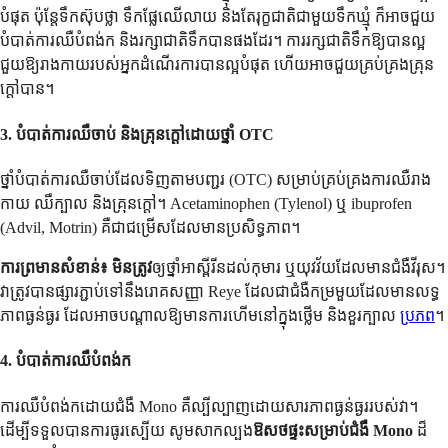
បំផុត ប៉ុន្តែទឹកស៊ុបថ្លា ទឹកផ្លែឈើលាយ និងតែរុក្ខជាតិជាមួយទឹកឃ្មុំ ក៏អាចជួយ
បំបាត់ការឈឺបំពង់ក និងរក្សាជាតិទឹកបានផងដែរ។ ការរក្សជាតិទឹកឱ្យបានល្អ
ជួយឱ្យរាងកាយរបស់អ្នកដំណើរការបានល្អបំផុត ហើយអាចជួយគ្រប់គ្រងគ្រុន
ក្តៅបាន។
3. បំបាត់ការឈឺចាប់ និងគ្រុនក្តៅដោយថ្នាំ OTC
ថ្នាំបំបាត់ការឈឺចាប់ដែលទិញតាមបញ្ជរ (OTC) សម្រាប់គ្រប់គ្រងការឈឺរាង
កាយ ឈឺក្បាល និងគ្រុនក្តៅ។ Acetaminophen (Tylenol) ឬ ibuprofen
(Advil, Motrin) គឺជាជម្រើសដែលមានប្រសិទ្ធភាព។
ការព្រមានសំខាន់៖
មិនត្រូវ
ឲ្យថ្នាំអាស្ពីរីនដល់កុមារ ឬយុវវ័យដែលមានជំងឺវីរុស។
វាត្រូវបានផ្សារភ្ជាប់ទៅនឹងរោគសញ្ញា Reye ដែលជាជំងឺកម្រមួយដែលមានលទ្ធ
ភាពធ្ងន់ធ្ងរ ដែលអាចបណ្តាលឱ្យមានការហើមនៅក្នុងថ្លើម និងខួរក្បាល
ប្រភព
។
4. បំបាត់ការឈឺបំពង់ក
ការឈឺបំពង់កដោយជំងឺ Mono គឺល្បីល្បាញដោយសារភាពធ្ងន់ធ្ងររបស់វា។
ដើម្បីទទួលបានការធូរស្បើយ សូមសាកល្បង
ឱសថផ្ទះសម្រាប់ជំងឺ Mono
ដ៏