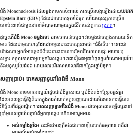
ជំងឺ Mononucleosis ដែលឆ្លងតាមការប៉ះពាល់ ភាគច្រើនបង្កឡើងដោយ
មេរោគ
Epstein Barr (EBV)
ដែលជាមេរោគទូទៅបំផុត ហើយមនុស្សភាគច្រើន
បានប៉ះពាល់ជាមួយវានៅចំណុចណាមួយក្នុងជីវិតរបស់ពួកគេ
ប្រភព
។
ដូច្នេះ
តើជំងឺ Mono ចម្លងទេ?
បាទ/ចាស វាចម្លង។ វាចម្លងជាចម្បងតាមរយៈទឹក
មាត់ ដែលជាមូលហេតុដែលវាទទួលបានរហស្សនាមថា "ជំងឺថើប"។ ទោះជា
យ៉ាងណា អ្នកក៏អាចឆ្លងជំងឺនេះបានដោយការចែករំលែកភេសជ្ជៈ អាហារ ឬ
សម្ភារៈទទួលទានជាមួយអ្នកដែលឆ្លង។ វាជារឿងធម្មតាបំផុតក្នុងចំណោមយុវវ័យ
និងមនុស្សវ័យជំទង់ ដោយសារបរិវេណសាលាគឺជាកន្លែងក្តៅបំផុត។
សញ្ញាប្រាប់៖ រោគសញ្ញាទូទៅនៃជំងឺ Mono
ជំងឺ Mono អាចមានអារម្មណ៍ដូចជាជំងឺផ្តាសាយ ឬជំងឺបំពង់កស្ត្រែបធ្ងន់ធ្ងរ
ដែលពេលខ្លះធ្វើឱ្យពិបាកក្នុងការកំណត់អត្តសញ្ញាណដោយមិនមានការធ្វើរោគ
វិនិច្ឆ័យពីវេជ្ជបណ្ឌិត។
រោគសញ្ញាទូទៅនៃជំងឺ Mono
ជាធម្មតាលេចឡើងបួនទៅ
ប្រាំមួយសប្តាហ៍បន្ទាប់ពីអ្នកបានឆ្លង ហើយអាចរួមមាន:
អស់កម្លាំងខ្លាំង៖
នេះមិនមែនត្រឹមតែជាភាពនឿយហត់ធម្មតាទេ វាគឺជា
អារម្មណ៍អស់កម្លាំងជ្រៅ។