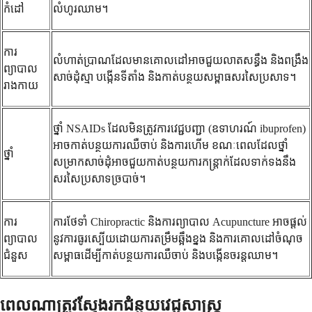
កំដៅ
លំហូរឈាម។
ការ
លំហាត់ប្រាណដែលមានគោលដៅអាចជួយលាតសន្ធឹង និងពង្រឹង
ព្យាបាល
សាច់ដុំស្មា បង្កើនទីតាំង និងកាត់បន្ថយសម្ពាធសរសៃប្រសាទ។
រាងកាយ
ថ្នាំ NSAIDs ដែលមិនត្រូវការវេជ្ជបញ្ជា (ឧទាហរណ៍ ibuprofen)
អាចកាត់បន្ថយការឈឺចាប់ និងការហើម ខណៈពេលដែលថ្នាំ
ថ្នាំ
សម្រាកសាច់ដុំអាចជួយកាត់បន្ថយការកន្ត្រាក់ដែលទាក់ទងនឹង
សរសៃប្រសាទច្របាច់។
ការ
ការថែទាំ Chiropractic និងការព្យាបាល Acupuncture អាចផ្តល់
ព្យាបាល
នូវការធូរស្បើយដោយការតម្រឹមឆ្អឹងខ្នង និងការគោលដៅចំណុច
ជំនួស
សម្ពាធដើម្បីកាត់បន្ថយការឈឺចាប់ និងបង្កើនចរន្តឈាម។
ពេលណាត្រូវស្វែងរកជំនួយវេជ្ជសាស្រ្ត