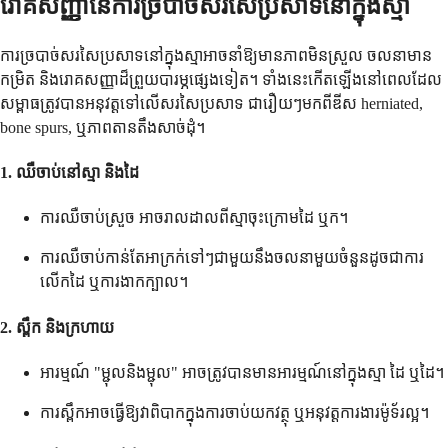
រោគសញ្ញានៃការច្របាច់សរសៃប្រសាទនៅក្នុងស្មា
ការច្របាច់សរសៃប្រសាទនៅក្នុងស្មាអាចនាំឱ្យមានភាពមិនស្រួល ចលនាមាន
កម្រិត និងរោគសញ្ញាដ៏ព្រួយបារម្ភផ្សេងទៀត។ ទាំងនេះកើតឡើងនៅពេលដែល
សម្ពាធត្រូវបានអនុវត្តទៅលើសរសៃប្រសាទ ជារឿយៗមកពីឌីស herniated,
bone spurs, ឬភាពតានតឹងសាច់ដុំ។
1. ឈឺចាប់នៅស្មា និងដៃ
ការឈឺចាប់ស្រួច អាចរាលដាលពីស្មាចុះក្រោមដៃ ឬក។
ការឈឺចាប់កាន់តែអាក្រក់ទៅៗជាមួយនឹងចលនាមួយចំនួនដូចជាការ
លើកដៃ ឬការងាកក្បាល។
2. ស្ពឹក និងក្រហាយ
អារម្មណ៍ "ម្ជុលនិងម្ជុល" អាចត្រូវបានមានអារម្មណ៍នៅក្នុងស្មា ដៃ ឬដៃ។
ការស្ពឹកអាចធ្វើឱ្យវាពិបាកក្នុងការចាប់យកវត្ថុ ឬអនុវត្តការងារម៉ូទ័រល្អ។