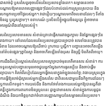
ជាសាច់ដុំ ឬសរសៃពួរចុចលើសរសៃប្រសាទខ្លាំងពេក។ សម្ពាធនេះអាច
បណ្តាលឱ្យមានរោគសញ្ញាផ្សេងៗដែលប៉ះពាល់ដល់ការស្រួលស្របាយ និង
សកម្មភាពប្រចាំថ្ងៃរបស់អ្នក។ វាជារឿយៗបណ្តាលមកពីចលនាដដែលៗ ទីតាំង
មិនល្អ ឬរបួសភ្លាមៗ។ ឧទាហរណ៍ ប្រសិនបើខ្ញុំអង្គុយមិនល្អយូរ ខ្ញុំអាចមាន
អារម្មណ៍តឹងនៅស្មារបស់ខ្ញុំ។
សរសៃប្រសាទមានសារៈសំខាន់ព្រោះវាផ្ញើសាររវាងខួរក្បាល និងផ្នែកផ្សេងៗនៃ
រាងកាយ។ នៅពេលដែលសរសៃប្រសាទត្រូវបានច្របាច់ សារទាំងនេះត្រូវបាន
រំខាន ដែលអាចបណ្តាលឱ្យឈឺចាប់ ក្រហាយ ឬស្ពឹក។ បញ្ហានេះអាចកើតឡើង
នៅតំបន់ផ្សេងៗគ្នានៃស្មា និងអាចកើតឡើងទាំងបុរស និងស្ត្រី មិនគិតពីអាយុ។
ការដឹងពីរបៀបស្គាល់សរសៃប្រសាទស្មាច្របាច់មុនគេគឺមានសារៈសំខាន់។ ការ
ទទួលស្គាល់បញ្ហានេះមុនអាចជួយអ្នកស្វែងរកការធូរស្បើយ និងចាប់ផ្តើម
ព្យាបាល។ គិតអំពីរបៀបដែលអ្នកធ្វើចលនាក្នុងអំឡុងពេលថ្ងៃ; វាងាយស្រួលក្នុង
ការធ្វើឱ្យសាច់ដុំស្មារបស់អ្នកឡើងសរសៃ ជាពិសេសជាមួយនឹងកិច្ចការដដែលៗ
ឬការលើកទម្ងន់។ ការយល់ដឹង និងការថែទាំរាងកាយរបស់អ្នកឱ្យបានល្អគឺជា
គន្លឹះក្នុងការការពារភាពមិនស្រួលនេះ ដូច្នេះវាមានសារៈសំខាន់ក្នុងការបន្តជូន
ដំណឹង និងយកចិត្តទុកដាក់ចំពោះសញ្ញាណាមួយនៃសម្ពាធសរសៃប្រសាទ។