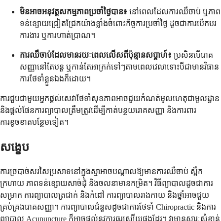
មិនអាចអនុវត្តសកម្មភាពប្រចាំថ្ងៃបាន៖
នៅពេលដែលការឈឺចាប់ ឬភាព
ទន់ខ្សោយជ្រៀតជ្រែកយ៉ាងខ្លាំងចំពោះកិច្ចការប្រចាំថ្ងៃ ដូចជាការបើកបរ
ការងារ ឬការហាត់ប្រាណ។
ការឈឺចាប់ដែលមានរយៈពេលលើសពីប៉ុន្មានសប្តាហ៍៖
ប្រសិនបើរោគ
សញ្ញានៅតែបន្ត ឬកាន់តែអាក្រក់ទៅៗតាមពេលវេលាទោះបីជាមានវិធាន
ការថែទាំខ្លួនឯងក៏ដោយ។
ការជួបជាមួយអ្នកផ្តល់សេវាថែទាំសុខភាពអាចជួយកំណត់មូលហេតុជាមូលដ្ឋាន
និងផ្តល់ផែនការព្យាបាលត្រឹមត្រូវដើម្បីកាត់បន្ថយរោគសញ្ញា និងការពារ
ការខូចខាតបន្ថែមទៀត។
សង្ខេប
ការច្របាច់សរសៃប្រសាទនៅក្នុងស្មាអាចបណ្តាលឱ្យមានការឈឺចាប់ ស្ពឹក
ក្រហាយ ភាពទន់ខ្សោយសាច់ដុំ និងចលនាមានកម្រិត។ វិធីព្យាបាលដូចជាការ
សម្រាក ការព្យាបាលត្រជាក់ និងកំដៅ ការព្យាបាលរាងកាយ និងថ្នាំអាចជួយ
គ្រប់គ្រងរោគសញ្ញា។ ការព្យាបាលជំនួសដូចជាការថែទាំ Chiropractic និងការ
ព្យាបាល Acupuncture ក៏អាចផ្តល់នូវការធូរស្បើយផងដែរ។ វាមានសារៈសំខាន់