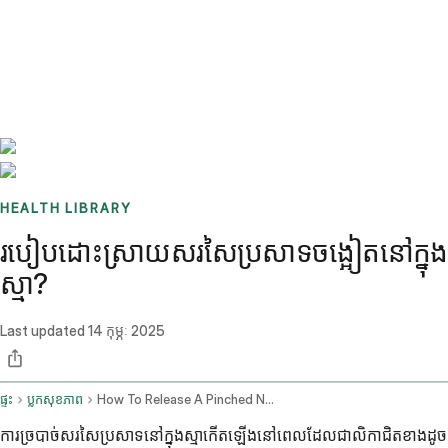
Benchmarks
Stories
FAQ
Sign up / Log in
HEALTH LIBRARY
របៀបដោះស្រាយសរសៃប្រសាទចង្អៀតនៅក្នុង
ស្មា?
Last updated
14 កុម្ភៈ 2025
ផ្ទះ
ប្លុកសុខភាព
How To Release A Pinched Nerve In The Shoulder Blade
ការច្របាច់សរសៃប្រសាទនៅក្នុងស្មាកើតឡើងនៅពេលដែលជាលិកាជិតខាងដូច