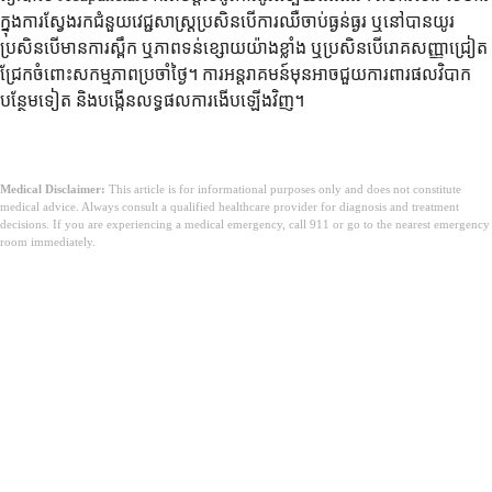
ក្នុងការស្វែងរកជំនួយវេជ្ជសាស្រ្តប្រសិនបើការឈឺចាប់ធ្ងន់ធ្ងរ ឬនៅបានយូរ
ប្រសិនបើមានការស្ពឹក ឬភាពទន់ខ្សោយយ៉ាងខ្លាំង ឬប្រសិនបើរោគសញ្ញាជ្រៀត
ជ្រែកចំពោះសកម្មភាពប្រចាំថ្ងៃ។ ការអន្តរាគមន៍មុនអាចជួយការពារផលវិបាក
បន្ថែមទៀត និងបង្កើនលទ្ធផលការងើបឡើងវិញ។
Medical Disclaimer:
This article is for informational purposes only and does not constitute
medical advice. Always consult a qualified healthcare provider for diagnosis and treatment
decisions. If you are experiencing a medical emergency, call 911 or go to the nearest emergency
room immediately.