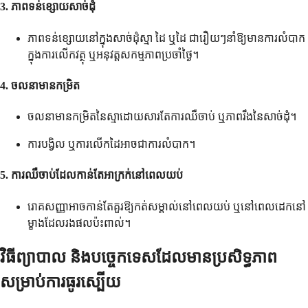
3. ភាពទន់ខ្សោយសាច់ដុំ
ភាពទន់ខ្សោយនៅក្នុងសាច់ដុំស្មា ដៃ ឬដៃ ជារឿយៗនាំឱ្យមានការលំបាក
ក្នុងការលើកវត្ថុ ឬអនុវត្តសកម្មភាពប្រចាំថ្ងៃ។
4. ចលនាមានកម្រិត
ចលនាមានកម្រិតនៃស្មាដោយសារតែការឈឺចាប់ ឬភាពរឹងនៃសាច់ដុំ។
ការបង្វិល ឬការលើកដៃអាចជាការលំបាក។
5. ការឈឺចាប់ដែលកាន់តែអាក្រក់នៅពេលយប់
រោគសញ្ញាអាចកាន់តែគួរឱ្យកត់សម្គាល់នៅពេលយប់ ឬនៅពេលដេកនៅ
ម្ខាងដែលរងផលប៉ះពាល់។
វិធីព្យាបាល និងបច្ចេកទេសដែលមានប្រសិទ្ធភាព
សម្រាប់ការធូរស្បើយ