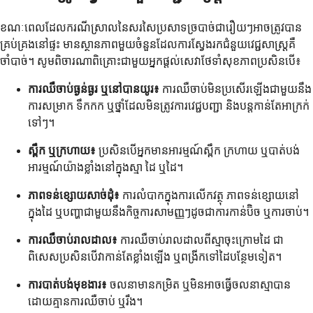
ខណៈពេលដែលករណីស្រាលនៃសរសៃប្រសាទច្របាច់ជារឿយៗអាចត្រូវបាន
គ្រប់គ្រងនៅផ្ទះ មានស្ថានភាពមួយចំនួនដែលការស្វែងរកជំនួយវេជ្ជសាស្រ្តគឺ
ចាំបាច់។ សូមពិចារណាពិគ្រោះជាមួយអ្នកផ្តល់សេវាថែទាំសុខភាពប្រសិនបើ៖
ការឈឺចាប់ធ្ងន់ធ្ងរ ឬនៅបានយូរ៖
ការឈឺចាប់មិនប្រសើរឡើងជាមួយនឹង
ការសម្រាក ទឹកកក ឬថ្នាំដែលមិនត្រូវការវេជ្ជបញ្ជា និងបន្តកាន់តែអាក្រក់
ទៅៗ។
ស្ពឹក ឬក្រហាយ៖
ប្រសិនបើអ្នកមានអារម្មណ៍ស្ពឹក ក្រហាយ ឬបាត់បង់
អារម្មណ៍យ៉ាងខ្លាំងនៅក្នុងស្មា ដៃ ឬដៃ។
ភាពទន់ខ្សោយសាច់ដុំ៖
ការលំបាកក្នុងការលើកវត្ថុ ភាពទន់ខ្សោយនៅ
ក្នុងដៃ ឬបញ្ហាជាមួយនឹងកិច្ចការសាមញ្ញៗដូចជាការកាន់ប៊ិច ឬការចាប់។
ការឈឺចាប់រាលដាល៖
ការឈឺចាប់រាលដាលពីស្មាចុះក្រោមដៃ ជា
ពិសេសប្រសិនបើវាកាន់តែខ្លាំងឡើង ឬពង្រីកទៅដៃបន្ថែមទៀត។
ការបាត់បង់មុខងារ៖
ចលនាមានកម្រិត ឬមិនអាចធ្វើចលនាស្មាបាន
ដោយគ្មានការឈឺចាប់ ឬរឹង។