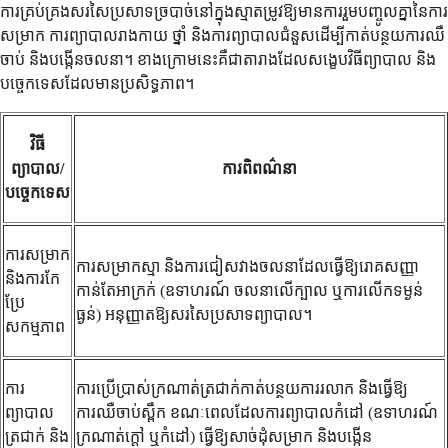
ការគ្រប់គ្រងសរសៃប្រសាទច្របាច់នៅក្នុងស្មាតម្រូវឱ្យមានការរួមបញ្ចូលគ្នានៃការ
សម្រាក ការព្យាបាលរាងកាយ ថ្នាំ និងការព្យាបាលជំនួសដើម្បីកាត់បន្ថយការឈឺ
ចាប់ និងបង្កើនចលនា។ ខាងក្រោមនេះគឺជាតារាងដែលសង្ខេបវិធីព្យាបាល និង
បច្ចេកទេសដែលមានប្រសិទ្ធភាព។
វិធី
ព្យាបាល/
ការពិពណ៌នា
បច្ចេកទេស
ការសម្រាក
ការសម្រាកស្មា និងការជៀសវាងចលនាដែលធ្វើឱ្យរោគសញ្ញា
និងការកែ
កាន់តែអាក្រក់ (ឧទាហរណ៍ ចលនាលើក្បាល ឬការលើកទម្ងន់
ប្រែ
ធ្ងន់) អនុញ្ញាតឱ្យសរសៃប្រសាទព្យាបាល។
សកម្មភាព
ការ
ការប្រើប្រាស់ក្រណាត់ត្រជាក់កាត់បន្ថយការរលាក និងធ្វើឱ្យ
ព្យាបាល
ការឈឺចាប់ស្ពឹក ខណៈពេលដែលការព្យាបាលកំដៅ (ឧទាហរណ៍
ត្រជាក់ និង
ក្រណាត់ក្តៅ ឬកំដៅ) ធ្វើឱ្យសាច់ដុំសម្រាក និងបង្កើន