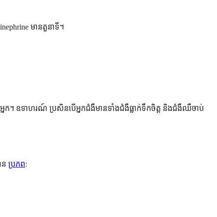
pinephrine មានតួនាទី។
្នក។ ឧទាហរណ៍ ប្រសិនបើអ្នកជំងឺមានទាំងជំងឺធ្លាក់ទឹកចិត្ត និងជំងឺឈឺចាប់
មាន
ប្រភព
: