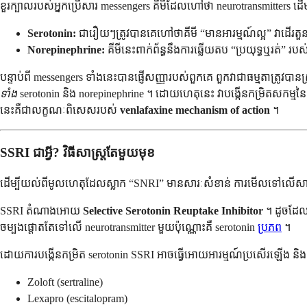
ខួរក្បាលរបស់អ្នកប្រើសារ messengers គីមីដែលហៅថា neurotransmitters ដើម្ប
Serotonin:
ជារឿយៗត្រូវបានគេហៅថាគីមី “មានអារម្មណ៍ល្អ” វាដើរតួ
Norepinephrine:
គីមីនេះពាក់ព័ន្ធនឹងការឆ្លើយតប “ប្រយុទ្ធឬរត់” រ
បន្ទាប់ពី messengers ទាំងនេះបានផ្ញើសញ្ញារបស់ពួកគេ ពួកវាជាធម្មតាត្រ
ទាំង
serotonin និង norepinephrine ។ ដោយហេតុនេះ វាបង្កើនកម្រិតសកម្មនៃ ne
នេះគឺជាលក្ខណៈពិសេសរបស់
venlafaxine mechanism of action
។
SSRI ជាអ្វី? វិធីសាស្រ្តតែមួយមុខ
ដើម្បីយល់ពីមូលហេតុដែលស្លាក “SNRI” មានសារៈសំខាន់ ការមើលទៅលើសាច
SSRI តំណាងអោយ
Selective Serotonin Reuptake Inhibitor
។ ដូចដែលឈ
ចម្បងផ្តោតតែទៅលើ neurotransmitter មួយប៉ុណ្ណោះគឺ serotonin
ប្រភព
។
ដោយការបង្កើនកម្រិត serotonin SSRI អាចធ្វើអោយអារម្មណ៍ប្រសើរឡើង និងកាត់ប
Zoloft (sertraline)
Lexapro (escitalopram)