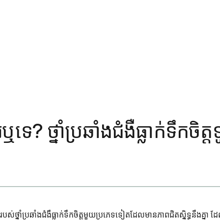
េ? ថ្នាំប្រឆាំងជំងឺធ្លាក់ទឹកចិត
ស់ថ្នាំប្រឆាំងជំងឺធ្លាក់ទឹកចិត្តមួយប្រភេទទៀតដែលមានភាពជិតស្និទ្ធនឹងគ្ន