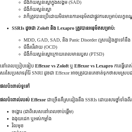
ជំងឺភ័យស្លន់ស្លោក្នុងសង្គម (SAD)
ជំងឺភ័យស្លន់ស្លោ
វាក៏ត្រូវបានប្រើដោយមិនមានការអនុម័តជាផ្លូវការសម្រាប់លក្ខខណ
SSRIs ដូចជា Zoloft និង Lexapro ត្រូវបានអនុម័តសម្រាប់:
MDD, GAD, SAD, និង Panic Disorder (ស្រដៀងគ្នាទៅនឹង 
ជំងឺរវើរវាយ (OCD)
ជំងឺភ័យស្លន់ស្លោក្រោយពេលមានរបួស (PTSD)
នៅពេលប្រៀបធៀប
Effexor vs Zoloft
ឬ
Effexor vs Lexapro
ការធ្វើរោគ
សរសៃប្រសាទរ៉ាំរ៉ៃ SNRI ដូចជា Effexor អាចត្រូវបានគេចាត់ទុកថាសមស្រប
ផលប៉ះពាល់ទូទៅ
ផលប៉ះពាល់របស់ Effexor
ជាច្រើនគឺស្រដៀងនឹង SSRIs ដោយសារថ្នាំទាំងព
ចង្អោរ (ជាពិសេសនៅពេលចាប់ផ្តើម)
ងងុយដេក ឬអស់កម្លាំង
វិលមុខ