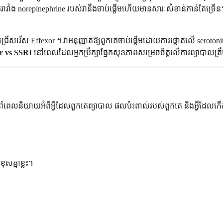
ារាំង norepinephrine របស់វានឹងចាប់ផ្តើមហើយមានសារៈសំខាន់កាន់តែច្រ
ជ្រើសរើស Effexor ។ វាអនុញ្ញាតឱ្យពួកគេចាប់ផ្តើមដោយការផ្តោតលើ serotoni
r vs SSRI
នៅពេលដែលអ្នកប្រឹក្សាផ្នែកសុខភាពសម្រេចចិត្តលើការព្យាបាលត្រឹម
ៅពេលនិយាយអំពីអ្វីដែលពួកគេព្យាបាល ផលប៉ះពាល់របស់ពួកគេ និងអ្វីដែលកើ
ខុសគ្នាខ្លះ។