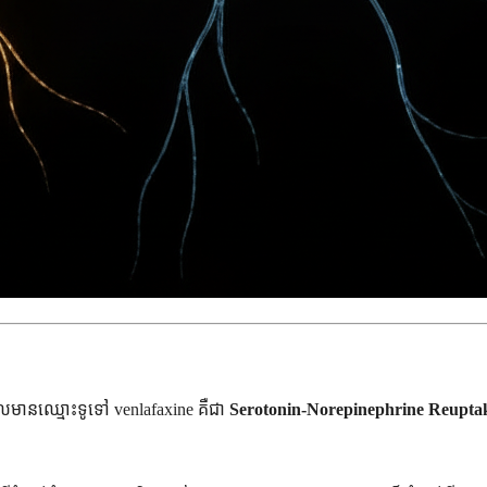
ែលមានឈ្មោះទូទៅ venlafaxine គឺជា
Serotonin-Norepinephrine Reuptak