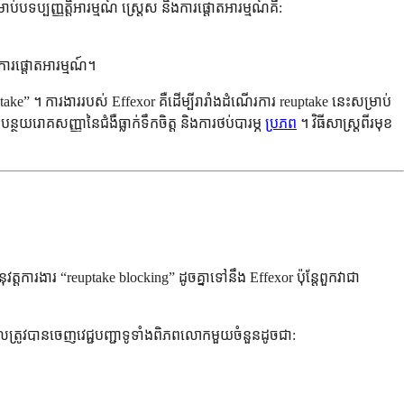
ទប្បញ្ញត្តិអារម្មណ៍ ស្ត្រេស និងការផ្តោតអារម្មណ៍គឺ:
ការផ្តោតអារម្មណ៍។
” ។ ការងាររបស់ Effexor គឺដើម្បីរារាំងដំណើរការ reuptake នេះសម្រាប់
ថយរោគសញ្ញានៃជំងឺធ្លាក់ទឹកចិត្ត និងការថប់បារម្ភ
ប្រភព
។ វិធីសាស្រ្តពីរមុខ
វត្តការងារ “reuptake blocking” ដូចគ្នាទៅនឹង Effexor ប៉ុន្តែពួកវាជា
តដែលត្រូវបានចេញវេជ្ជបញ្ជាទូទាំងពិភពលោកមួយចំនួនដូចជា: