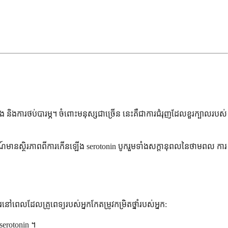
ង និងការថប់បារម្ភ។ ចំពោះមនុស្សជាច្រើន នេះគឺជាការជំរុញដែលខួរក្បាលរបស់
្មណ៍មានស្ថិរភាពពីការកើនឡើង serotonin បូករួមទាំងសក្តានុពលនៃថាមពល ការ
េលដែលគ្រូពេទ្យរបស់អ្នកកែតម្រូវកម្រិតថ្នាំរបស់អ្នក:
serotonin ។