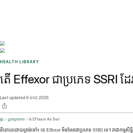
Benchmarks
Stories
FAQ
Sign up / Log in
HEALTH LIBRARY
តើ Effexor ជាប្រភេទ SSRI ដែរឬទ
Last updated
6 មករា 2026
ផ្ទះ
ប្លុកសុខភាព
Is Effexor An Ssri
និយាយដោយត្រង់ទៅ៖ ទេ Effexor មិនមែនជាប្រភេទ SSRI ទេ។ វាជាកម្មសិទ្ធិរប