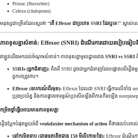
Prozac (fluoxetine)
Celexa (citalopram)
មនុស្សជាច្រើនដែលសួរថា “
តើ Effexor ជាប្រភេទ SSRI ដែរឬទេ
?” ស្គាល់
ភាពខុសគ្នាសំខាន់: Effexor (SNRI) ដំណើរការដោយរបៀបធៀប
ឥឡូវយើងមកដល់ចំណុចសំខាន់។ ភាពខុសគ្នាមូលដ្ឋានរវាង
SNRI vs SSRI
គ
SSRIs (អ្នកជំនាញ):
គិតពី SSRI ដូចជាអ្នកជំនាញដែលផ្តោតលើរឿងមួយហើ
ពួកគេត្រូវការ។
Effexor (ឧបករណ៍ពីរមុខ):
Effexor ដែលជា SNRI ធ្វើការលើទាំង ser
ប្រុងប្រយ័ត្ន និងការផ្តោតអារម្មណ៍ប្រសើរឡើងពីការកើនឡើង norepine
កម្រិតថ្នាំធ្វើអោយមានភាពខុសគ្នា
រឿងប្លែកបំផុតមួយអំពី
venlafaxine mechanism of action
គឺថាផលប៉ះពាល់រប
នៅកម្រិតទាប (ជាធម្មតាតិចជាង 150 មីលីក្រាម/ថ្ងៃ):
Effexor ដំណើរការ