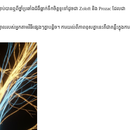
់បានឮពីថ្នាំប្រឆាំងជំងឺធ្លាក់ទឹកចិត្តទូទៅដូចជា Zoloft និង Prozac ដែលជា
លរបស់អ្នកតាមវិធីផ្សេងៗគ្នាបន្តិច។ ការយល់ពីភាពខុសគ្នានេះគឺជាគន្លឹះក្នុងការ