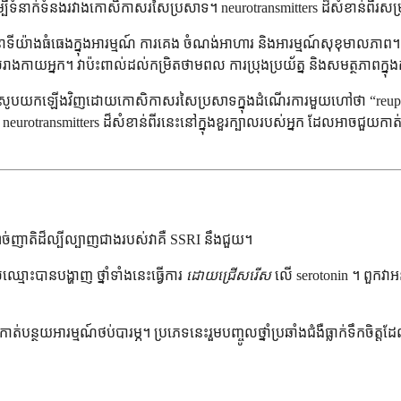
ីទំនាក់ទំនងរវាងកោសិកាសរសៃប្រសាទ។ neurotransmitters ដ៏សំខាន់ពីរសម្រាប់ប
នាទីយ៉ាងធំធេងក្នុងអារម្មណ៍ ការគេង ចំណង់អាហារ និងអារម្មណ៍សុខុមាលភាព។
បស់រាងកាយអ្នក។ វាប៉ះពាល់ដល់កម្រិតថាមពល ការប្រុងប្រយ័ត្ន និងសមត្ថភាពក្នុង
ូវបានស្រូបយកឡើងវិញដោយកោសិកាសរសៃប្រសាទក្នុងដំណើរការមួយហៅថា “reuptake
urotransmitters ដ៏សំខាន់ពីរនេះនៅក្នុងខួរក្បាលរបស់អ្នក ដែលអាចជួយកាត់បន្
់ញាតិដ៏ល្បីល្បាញជាងរបស់វាគឺ SSRI នឹងជួយ។
្មោះបានបង្ហាញ ថ្នាំទាំងនេះធ្វើការ
ដោយជ្រើសរើស
លើ serotonin ។ ពួកវាអនុ
ន្ថយអារម្មណ៍ថប់បារម្ភ។ ប្រភេទនេះរួមបញ្ចូលថ្នាំប្រឆាំងជំងឺធ្លាក់ទឹកចិត្