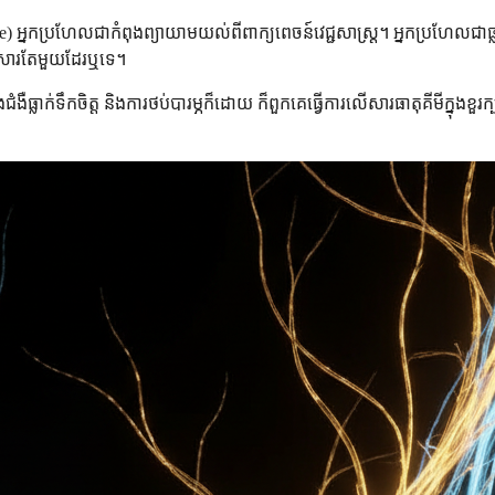
) អ្នកប្រហែលជាកំពុងព្យាយាមយល់ពីពាក្យពេចន៍វេជ្ជសាស្ត្រ។ អ្នកប្រហែលជាធ្លាប
្រួសារតែមួយដែរឬទេ។
លាក់ទឹកចិត្ត និងការថប់បារម្ភក៏ដោយ ក៏ពួកគេធ្វើការលើសារធាតុគីមីក្នុងខួរក្បា