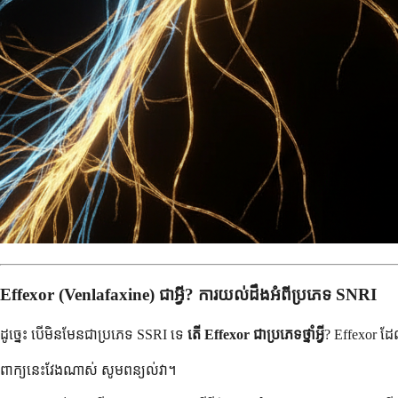
Effexor (Venlafaxine) ជាអ្វី? ការយល់ដឹងអំពីប្រភេទ SNRI
ដូច្នេះ បើមិនមែនជាប្រភេទ SSRI ទេ
តើ Effexor ជាប្រភេទថ្នាំអ្វី
? Effexor ដ
ពាក្យនេះវែងណាស់ សូមពន្យល់វា។