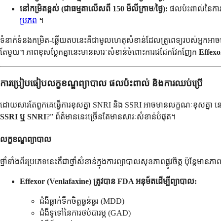
នៅកម្រិតខ្ពស់ (ជាធម្មតាលើសពី 150 មីលីក្រាម/ថ្ងៃ):
ផលប៉ះពាល់នៃការរ
ប្រភព
។
ទំនាក់ទំនងកម្រិត-ឆ្លើយតបនេះគឺជាមូលហេតុសំខាន់ដែលគ្រូពេទ្យរបស់អ្នកអាច
តែមួយ។ ភាពខុសប្លែកគ្នានេះមានសារៈសំខាន់ចំពោះការជជែកវែកញែក
Effexo
ការប្រៀបធៀបលក្ខខណ្ឌព្យាបាល ផលប៉ះពាល់ និងការឈប់ប្រើ
ដោយសារតែពួកគេធ្វើការខុសគ្នា SNRI និង SSRI អាចមានលក្ខណៈខុសគ្នា ន
SSRI ឬ SNRI
?” ព័ត៌មាននេះច្រើនតែមានសារៈសំខាន់បំផុត។
លក្ខខណ្ឌព្យាបាល
ថ្នាំទាំងពីរប្រភេទនេះគឺជាថ្នាំសំខាន់ក្នុងការព្យាបាលសុខភាពផ្លូវចិត្ត ប៉ុន្តែមានភាព
Effexor (Venlafaxine) ត្រូវបាន FDA អនុម័តដើម្បីព្យាបាល:
ជំងឺធ្លាក់ទឹកចិត្តធ្ងន់ធ្ងរ (MDD)
ជំងឺទូទៅនៃការថប់បារម្ភ (GAD)