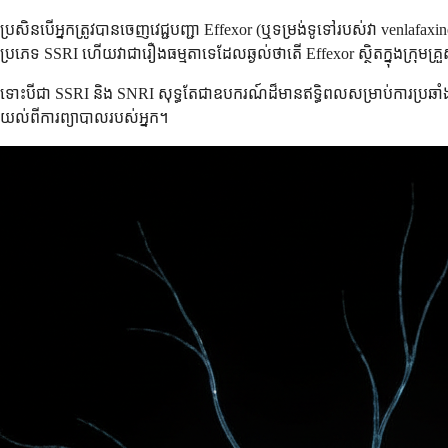
ប្រសិនបើអ្នកត្រូវបានចេញវេជ្ជបញ្ជា Effexor (ឬទម្រង់ទូទៅរបស់វា venlafaxine
ប្រភេទ SSRI ហើយវាជារឿងធម្មតាទេដែលឆ្ងល់ថាតើ Effexor ស្ថិតក្នុងក្រុមគ
ទោះបីជា SSRI និង SNRI សុទ្ធតែជាឧបករណ៍ដ៏មានឥទ្ធិពលសម្រាប់ការប្រឆាំងជំងឺធ្
យល់ពីការព្យាបាលរបស់អ្នក។