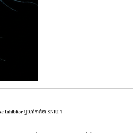
e Inhibitor
ឬហៅកាត់ថា SNRI ។