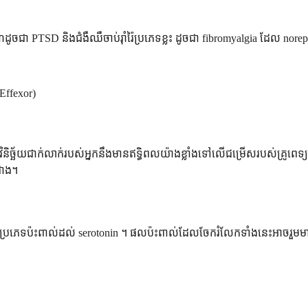
្ឌដូចជា PTSD និងជំងឺឈឺចាប់រ៉ាំរ៉ៃប្រភេទខ្លះ ដូចជា fibromyalgia ដែល nore
Effexor)
វិនិច្ឆ័យជាក់លាក់របស់អ្នកនឹងមានឥទ្ធិពលយ៉ាងខ្លាំងទៅលើជម្រើសរបស់គ្រូពេទ្យអ
ជាង។
ីរប្រភេទប៉ះពាល់ដល់ serotonin ។ ផលប៉ះពាល់ដែលចែករំលែកទាំងនេះអាចរួម