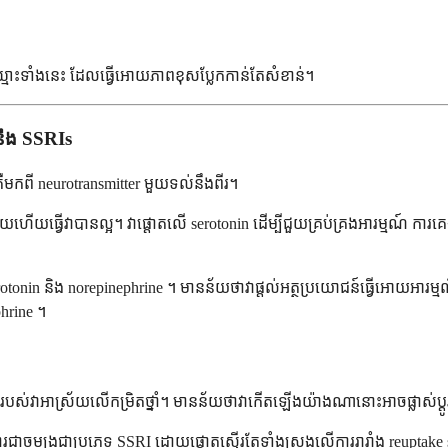
ឈ្មោះទាំងនេះ ដែលធ្វើអោយភាពខុសប្លែកកាន់តែសំខាន់។
នឹង SSRIs
ឺមកពី neurotransmitter មួយទល់នឹងពីរ។
យធ្វើវាបានល្អ។ វាផ្តោតលើ serotonin ដើម្បីជួយគ្រប់គ្រងអារម្មណ៍ ការគេ
otonin និង norepinephrine ។ មានន័យថាវាផ្តល់អត្ថប្រយោជន៍ធ្វើអោយអារម
phrine ។
ស់វាអាស្រ័យលើកម្រិតថ្នាំ។ មានន័យថាវាកើតឡើងយ៉ាងណានោះអាចផ្លាស់ប្តូរនៅព
ជាចម្បងជាប្រភេទ SSRI ដោយផ្តោតស្ទើរតែទាំងស្រុងលើការរារាំង reuptake 