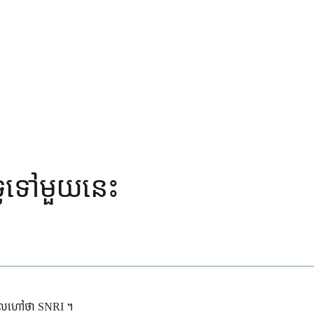
្តទូទៅមួយនេះ
ា ដែលហៅថា SNRI ។