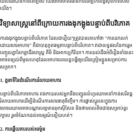
យល់ដឹងបានកាន់តែច្បាស់ យើងអាចចាត់វិធានការដើម្បីកែលម្អសុខភាពរបស់
យើង។
វិទ្យាសាស្ត្រនៅពីក្រោយការងងុកង្កុងបន្ទាប់ពីបរិភោគ
ការងងុកង្កុងបន្ទាប់ពីបរិភោគ ដែលជារឿយៗត្រូវបានគេហៅថា “ការដេកលក់
ដោយសារអាហារ” គឺជាបាតុភូតធម្មតាបន្ទាប់ពីបរិភោគ។ វាជាលទ្ធផលនៃការរួម
បញ្ចូលគ្នានៃកត្តាជីវសាស្ត្រ គីមី និងអាកប្បកិរិយា។ ការយល់ដឹងអំពីរឿងទាំងនេះ
អាចពន្យល់ពីមូលហេតុដែលអាហារពេលខ្លះធ្វើឲ្យយើងត្រៀមខ្លួនសម្រាប់ការ
សម្រាក។
1.
តួនាទីនៃដំណើរការរំលាយអាហារ
បន្ទាប់ពីបរិភោគអាហារ រាងកាយរបស់អ្នកនឹងបញ្ជូនលំហូរឈាមទៅកាន់សរីរាង្គ
រំលាយអាហារដើម្បីដំណើរការសារធាតុចិញ្ចឹម។ ការផ្លាស់ប្តូរនេះក្នុងការ
ចរាចរឈាមអាចបណ្តាលឲ្យមានអុកស៊ីសែន និងថាមពលតិចជាងសម្រាប់ខួរ
ក្បាល រួមចំណែកដល់អារម្មណ៍នឿយហត់។
2.
ការឆ្លើយតបរបស់អរម៉ូន