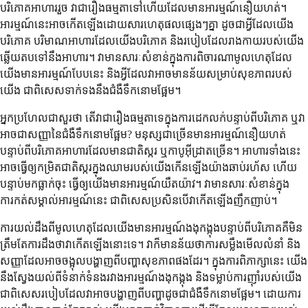
បរិភោគអាហាររួច វាជារឿងធម្មតាទៅហើយដែលមានអារម្មណ៍នឿយហត់។
អារម្មណ៍នេះអាចកើតឡើងដោយសារហេតុផលផ្សេងៗគ្នា ដូចជាអ្វីដែលយើង
បរិភោគ បរិមាណអាហារដែលយើងបរិភោគ និងរបៀបដែលរាងកាយរបស់យើង
ឆ្លើយតបទៅនឹងអាហារ។ វាមានសារៈសំខាន់ក្នុងការពិចារណាមូលហេតុដែល
យើងមានអារម្មណ៍បែបនេះ និងអ្វីដែលវាអាចមានន័យសម្រាប់សុខភាពរបស់
យើង ជាពិសេសទាក់ទងនឹងជំងឺទឹកនោមផ្អែម។
អ្នកប្រហែលជាសួរថា តើវាជារឿងធម្មតាទេក្នុងការដេកលក់បន្ទាប់ពីបរិភោគ ឬវា
អាចជាសញ្ញានៃជំងឺទឹកនោមផ្អែម? មនុស្សជាច្រើនមានអារម្មណ៍នឿយហត់
បន្ទាប់ពីបរិភោគអាហារដែលមានជាតិស្ករ ឬកាបូអ៊ីដ្រាតច្រើន។ អាហារទាំងនេះ
អាចធ្វើឲ្យកម្រិតជាតិស្ករក្នុងឈាមរបស់យើងកើនឡើងយ៉ាងឆាប់រហ័ស ហើយ
បន្ទាប់មកធ្លាក់ចុះ ធ្វើឲ្យយើងមានអារម្មណ៍យឺតយ៉ាវ។ វាមានសារៈសំខាន់ក្នុង
ការកត់សម្គាល់អារម្មណ៍នេះ ជាពិសេសប្រសិនបើវាកើតឡើងញឹកញាប់។
ការយល់ដឹងពីមូលហេតុដែលយើងមានអារម្មណ៍ងងុកង្កុងបន្ទាប់ពីបរិភោគគឺមិន
ត្រឹមតែការដឹងថាវាកើតឡើងនោះទេ។ វាក៏មានន័យថាការសម្លឹងមើលលំនាំ និង
សញ្ញាដែលអាចចង្អុលបង្ហាញពីបញ្ហាសុខភាពផងដែរ។ ក្នុងការពិភាក្សានេះ យើង
នឹងស្វែងយល់ពីទំនាក់ទំនងរវាងអារម្មណ៍ងងុកង្កុង និងទម្លាប់ការញ៉ាំរបស់យើង
ជាពិសេសរបៀបដែលវាអាចបង្ហាញពីបញ្ហាដូចជាជំងឺទឹកនោមផ្អែម។ ដោយការ