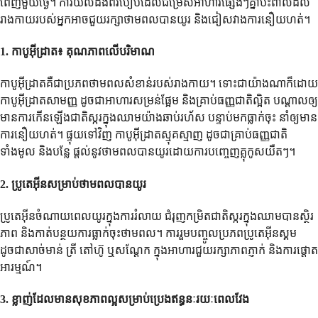
ពេញមួយថ្ងៃ។ ការយល់ដឹងពីរបៀបដែលជម្រើសអាហារផ្សេងៗគ្នាប៉ះពាល់ដល់
រាងកាយរបស់អ្នកអាចជួយរក្សាថាមពលបានយូរ និងជៀសវាងការនឿយហត់។
1.
កាបូអ៊ីដ្រាត៖ គុណភាពលើបរិមាណ
កាបូអ៊ីដ្រាតគឺជាប្រភពថាមពលសំខាន់របស់រាងកាយ។ ទោះជាយ៉ាងណាក៏ដោយ
កាបូអ៊ីដ្រាតសាមញ្ញ ដូចជាអាហារសម្រន់ផ្អែម និងគ្រាប់ធញ្ញជាតិល្អិត បណ្តាលឲ្យ
មានការកើនឡើងជាតិស្ករក្នុងឈាមយ៉ាងឆាប់រហ័ស បន្ទាប់មកធ្លាក់ចុះ នាំឲ្យមាន
ការនឿយហត់។ ផ្ទុយទៅវិញ កាបូអ៊ីដ្រាតស្មុគស្មាញ ដូចជាគ្រាប់ធញ្ញជាតិ
ទាំងមូល និងបន្លែ ផ្តល់នូវថាមពលបានយូរដោយការបញ្ចេញគ្លុកូសយឺតៗ។
2.
ប្រូតេអ៊ីនសម្រាប់ថាមពលបានយូរ
ប្រូតេអ៊ីនចំណាយពេលយូរក្នុងការរំលាយ ជំរុញកម្រិតជាតិស្ករក្នុងឈាមបានស្ថិរ
ភាព និងកាត់បន្ថយការធ្លាក់ចុះថាមពល។ ការរួមបញ្ចូលប្រភពប្រូតេអ៊ីនស្គម
ដូចជាសាច់មាន់ ត្រី តៅហ៊ូ ឬសណ្តែក ក្នុងអាហារជួយរក្សាភាពភ្ញាក់ និងការផ្តោត
អារម្មណ៍។
3.
ខ្លាញ់ដែលមានសុខភាពល្អសម្រាប់ប្រេងឥន្ធនៈរយៈពេលវែង