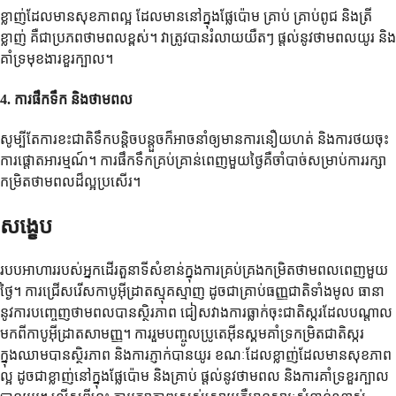
ខ្លាញ់ដែលមានសុខភាពល្អ ដែលមាននៅក្នុងផ្លែប៉ោម គ្រាប់ គ្រាប់ពូជ និងត្រី
ខ្លាញ់ គឺជាប្រភពថាមពលខ្ពស់។ វាត្រូវបានរំលាយយឺតៗ ផ្តល់នូវថាមពលយូរ និង
គាំទ្រមុខងារខួរក្បាល។
4.
ការផឹកទឹក និងថាមពល
សូម្បីតែការខះជាតិទឹកបន្តិចបន្តួចក៏អាចនាំឲ្យមានការនឿយហត់ និងការថយចុះ
ការផ្តោតអារម្មណ៍។ ការផឹកទឹកគ្រប់គ្រាន់ពេញមួយថ្ងៃគឺចាំបាច់សម្រាប់ការរក្សា
កម្រិតថាមពលដ៏ល្អប្រសើរ។
សង្ខេប
របបអាហាររបស់អ្នកដើរតួនាទីសំខាន់ក្នុងការគ្រប់គ្រងកម្រិតថាមពលពេញមួយ
ថ្ងៃ។ ការជ្រើសរើសកាបូអ៊ីដ្រាតស្មុគស្មាញ ដូចជាគ្រាប់ធញ្ញជាតិទាំងមូល ធានា
នូវការបញ្ចេញថាមពលបានស្ថិរភាព ជៀសវាងការធ្លាក់ចុះជាតិស្ករដែលបណ្តាល
មកពីកាបូអ៊ីដ្រាតសាមញ្ញ។ ការរួមបញ្ចូលប្រូតេអ៊ីនស្គមគាំទ្រកម្រិតជាតិស្ករ
ក្នុងឈាមបានស្ថិរភាព និងការភ្ញាក់បានយូរ ខណៈដែលខ្លាញ់ដែលមានសុខភាព
ល្អ ដូចជាខ្លាញ់នៅក្នុងផ្លែប៉ោម និងគ្រាប់ ផ្តល់នូវថាមពល និងការគាំទ្រខួរក្បាល