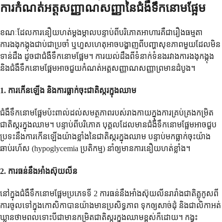
ការកំណត់អត្តសញ្ញាណសញ្ញានៃជំងឺទឹកនោមផ្អែម
ខណៈដែលការនឿយហត់ម្តងម្កាលបន្ទាប់ពីបរិភោគអាហារគឺជារឿងធម្មតា
ការងងុកង្កុងជាប់ជាប្រចាំ ឬហួសហេតុអាចបង្ហាញពីបញ្ហាសុខភាពមួយដែលមិន
ទាន់ដឹង ដូចជាជំងឺទឹកនោមផ្អែម។ ការយល់ដឹងពីទំនាក់ទំនងរវាងការងងុកង្កុង
និងជំងឺទឹកនោមផ្អែមអាចជួយកំណត់អត្តសញ្ញាណសញ្ញាព្រមានដំបូង។
1.
ការកើនឡើង និងការធ្លាក់ចុះជាតិស្ករក្នុងឈាម
ជំងឺទឹកនោមផ្អែមប៉ះពាល់ដល់សមត្ថភាពរបស់រាងកាយក្នុងការគ្រប់គ្រងកម្រិត
ជាតិស្ករក្នុងឈាម។ បន្ទាប់ពីបរិភោគ បុគ្គលដែលមានជំងឺទឹកនោមផ្អែមអាចជួប
ប្រទះនឹងការកើនឡើងយ៉ាងខ្លាំងនៃជាតិស្ករក្នុងឈាម បន្ទាប់មកធ្លាក់ចុះយ៉ាង
ឆាប់រហ័ស (hypoglycemia ប្រតិកម្ម) នាំឲ្យមានការនឿយហត់ខ្លាំង។
2.
ការធន់នឹងអាំងស៊ុយលីន
នៅក្នុងជំងឺទឹកនោមផ្អែមប្រភេទទី 2 ការធន់នឹងអាំងស៊ុយលីនរារាំងជាតិគ្លុកូសពី
ការចូលទៅក្នុងកោសិកាបានយ៉ាងមានប្រសិទ្ធភាព ទុកឲ្យសាច់ដុំ និងជាលិកាអត់
ឃ្លានថាមពលទោះបីជាមានកម្រិតជាតិស្ករក្នុងឈាមខ្ពស់ក៏ដោយ។ កង្វះ