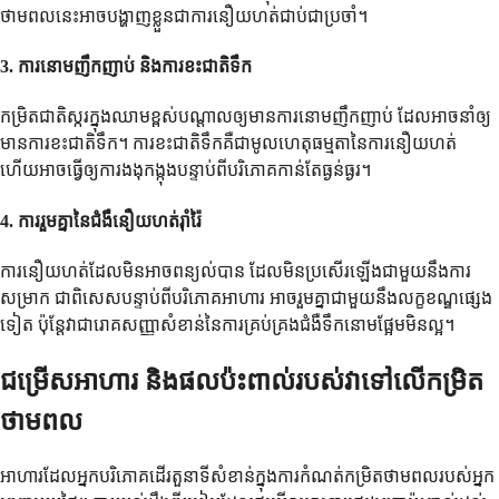
ថាមពលនេះអាចបង្ហាញខ្លួនជាការនឿយហត់ជាប់ជាប្រចាំ។
3.
ការនោមញឹកញាប់ និងការខះជាតិទឹក
កម្រិតជាតិស្ករក្នុងឈាមខ្ពស់បណ្តាលឲ្យមានការនោមញឹកញាប់ ដែលអាចនាំឲ្យ
មានការខះជាតិទឹក។ ការខះជាតិទឹកគឺជាមូលហេតុធម្មតានៃការនឿយហត់
ហើយអាចធ្វើឲ្យការងងុកង្កុងបន្ទាប់ពីបរិភោគកាន់តែធ្ងន់ធ្ងរ។
4.
ការរួមគ្នានៃជំងឺនឿយហត់រ៉ាំរ៉ៃ
ការនឿយហត់ដែលមិនអាចពន្យល់បាន ដែលមិនប្រសើរឡើងជាមួយនឹងការ
សម្រាក ជាពិសេសបន្ទាប់ពីបរិភោគអាហារ អាចរួមគ្នាជាមួយនឹងលក្ខខណ្ឌផ្សេង
ទៀត ប៉ុន្តែវាជារោគសញ្ញាសំខាន់នៃការគ្រប់គ្រងជំងឺទឹកនោមផ្អែមមិនល្អ។
ជម្រើសអាហារ និងផលប៉ះពាល់របស់វាទៅលើកម្រិត
ថាមពល
អាហារដែលអ្នកបរិភោគដើរតួនាទីសំខាន់ក្នុងការកំណត់កម្រិតថាមពលរបស់អ្នក