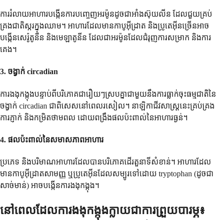
ការរំលាយអាហារបង្កើនការបញ្ចេញអរម៉ូនដូចជាអាំងស៊ុយលីន ដែលជួយគ្រប់
គ្រងជាតិស្ករក្នុងឈាម។ អាហារដែលមានកាបូអ៊ីដ្រាត និងប្រូតេអ៊ីនច្រើនអាច
បង្កើនសេរ៉ូតូនីន និងមេឡាតូនីន ដែលជាអរម៉ូនដែលជំរុញការសម្រាក និងការ
គេង។
3.
ចង្វាក់ circadian
ការងងុកង្កុងបន្ទាប់ពីបរិភោគជារឿយៗស្របគ្នាជាមួយនឹងការធ្លាក់ចុះធម្មជាតិនៃ
ចង្វាក់ circadian ជាពិសេសនៅពេលរសៀល។ នាឡិកាជីវសាស្ត្រនេះគ្រប់គ្រង
ការភ្ញាក់ និងកម្រិតថាមពល ដោយពង្រឹងផលប៉ះពាល់នៃអាហារធ្ងន់។
4.
ផលប៉ះពាល់នៃសមាសភាពអាហារ
ប្រភេទ និងបរិមាណអាហារដែលបានបរិភោគដើរតួនាទីសំខាន់។ អាហារដែល
មានកាបូអ៊ីដ្រាតសាមញ្ញ ឬប្រូតេអ៊ីនដែលសម្បូរទៅដោយ tryptophan (ដូចជា
សាច់មាន់) អាចបង្កើនការងងុកង្កុង។
នៅពេលដែលការងងុកង្កុងក្លាយជាការព្រួយបារម្ភ៖