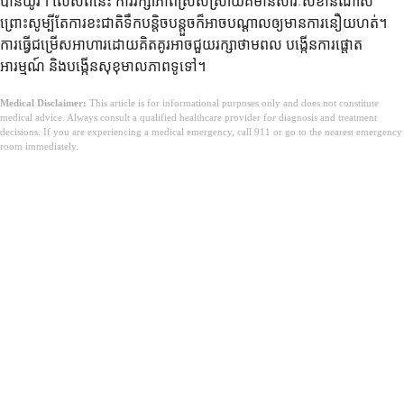
បានយូរ។ លើសពីនេះ ការរក្សាភាពស្រស់ស្រាយគឺមានសារៈសំខាន់ណាស់
ព្រោះសូម្បីតែការខះជាតិទឹកបន្តិចបន្តួចក៏អាចបណ្តាលឲ្យមានការនឿយហត់។
ការធ្វើជម្រើសអាហារដោយគិតគូរអាចជួយរក្សាថាមពល បង្កើនការផ្តោត
អារម្មណ៍ និងបង្កើនសុខុមាលភាពទូទៅ។
Medical Disclaimer:
This article is for informational purposes only and does not constitute
medical advice. Always consult a qualified healthcare provider for diagnosis and treatment
decisions. If you are experiencing a medical emergency, call 911 or go to the nearest emergency
room immediately.