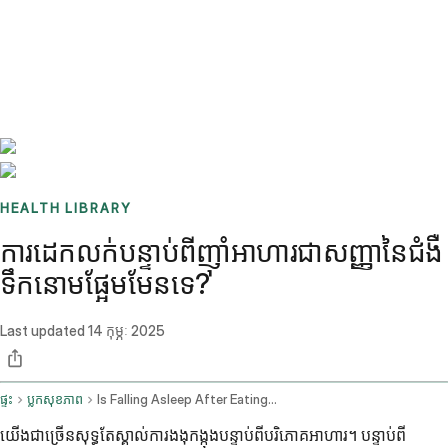
Benchmarks
Stories
FAQ
Sign up / Log in
HEALTH LIBRARY
ការដេកលក់បន្ទាប់ពីញ៉ាំអាហារជាសញ្ញានៃជំងឺ
ទឹកនោមផ្អែមមែនទេ?
Last updated
14 កុម្ភៈ 2025
ផ្ទះ
ប្លុកសុខភាព
Is Falling Asleep After Eating A Sign Of Diabetes
យើងជាច្រើនសុទ្ធតែស្គាល់ការងងុកង្កុងបន្ទាប់ពីបរិភោគអាហារ។ បន្ទាប់ពី