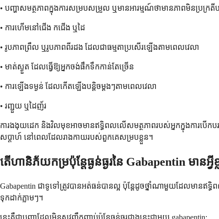
• បញ្ហាសមត្ថភាពក្នុងការសម្របសម្រួល ឬមានអារម្មណ៍ថាមានភាពមិនប្រក្រតីបន
• ការហើមនៅជើង កជើង ឬដៃ
• រូបភាពព្រឹល ឬរូបភាពពីរដង ដែលជាធម្មតាប្រសើរឡើងតាមពេលវេលា
• មាត់ស្ងួត ដែលធ្វើឱ្យអ្នកចង់ផឹកទឹកកាន់តែច្រើន
• ការឡើងទម្ងន់ ដែលកើតឡើងបន្តិចម្តងៗតាមពេលវេលា
• រញ្ជួយ ឬដៃញ័រ
ការងងុយដេក និងវិលមុខអាចមានឥទ្ធិពលលើសមត្ថភាពរបស់អ្នកក្នុងការបើកបរ ឬប
សប្តាហ៍ នៅពេលដែលរាងកាយរបស់ពួកគេសម្របខ្លួន។
តើហានិភ័យកម្រប៉ុន្តែធ្ងន់ធ្ងរនៃ Gabapentin មានអ្វីខ្
Gabapentin ជាទូទៅត្រូវបានអត់ធន់បានល្អ ប៉ុន្តែដូចថ្នាំណាមួយដែលមានឥទ្ធិ
ទុកដាក់ភ្លាមៗ។
នេះគឺជាបញ្ហាដែលមិនសូវញឹកញាប់ប៉ុន្តែធ្ងន់ធ្ងរជាងនេះជាមួយ gabapentin: