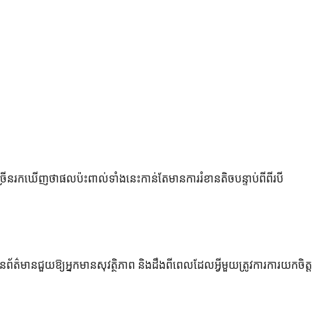
ច្រើនរកឃើញថាផលប៉ះពាល់ទាំងនេះកាន់តែមានការរំខានតិចបន្ទាប់ពីពីរបី
័ត៌មានជួយឱ្យអ្នកមានសុវត្ថិភាព និងដឹងពីពេលដែលអ្វីមួយត្រូវការការយកចិត្ត