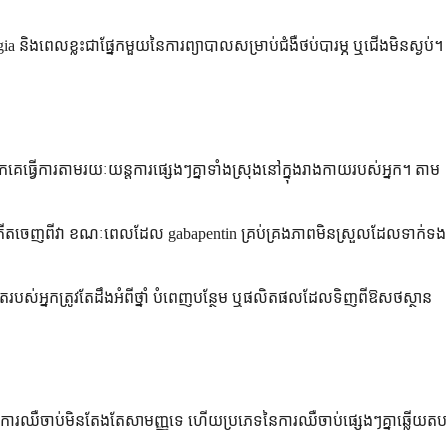
gia និងពេលខ្លះជាផ្នែកមួយនៃការព្យាបាលសម្រាប់ជំងឺថប់បារម្ភ ឬជើងមិនស្ងប់។
គេធ្វើការតាមរយៈយន្តការផ្សេងៗគ្នាទាំងស្រុងនៅក្នុងរាងកាយរបស់អ្នក។ តាម
កើតចេញពីវា ខណៈពេលដែល gabapentin គ្រប់គ្រងភាពមិនស្រួលដែលទាក់ទង
តរបស់អ្នកត្រូវតែដឹងអំពីថ្នាំ បំពេញបន្ថែម ឬផលិតផលដែលទិញពីឱសថស្ថាន
។ ការឈឺចាប់មិនតែងតែសាមញ្ញទេ ហើយប្រភេទនៃការឈឺចាប់ផ្សេងៗគ្នាឆ្លើយតប