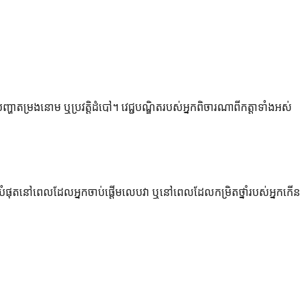
ហាតម្រងនោម ឬប្រវត្តិដំបៅ។ វេជ្ជបណ្ឌិតរបស់អ្នកពិចារណាពីកត្តាទាំងអស់
ល់បំផុតនៅពេលដែលអ្នកចាប់ផ្តើមលេបវា ឬនៅពេលដែលកម្រិតថ្នាំរបស់អ្នកកើន