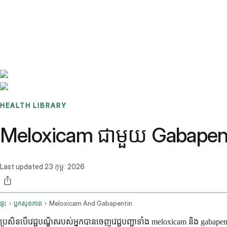
Benchmarks
Stories
FAQ
Sign up / Log in
HEALTH LIBRARY
Meloxicam ជាមួយ Gabapentin
Last updated
23 កុម្ភៈ 2026
ផ្ទះ
ប្លុកសុខភាព
Meloxicam And Gabapentin
ប្រសិនបើវេជ្ជបណ្ឌិតរបស់អ្នកបានចេញវេជ្ជបញ្ជាទាំង meloxicam និង gabapent