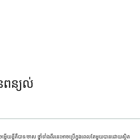
នពន្យល់
ម្លើយខ្លីគឺបាទ/ចាស ថ្នាំទាំងពីរនេះអាចប្រើក្នុងពេលតែមួយបានដោយស្ថិត