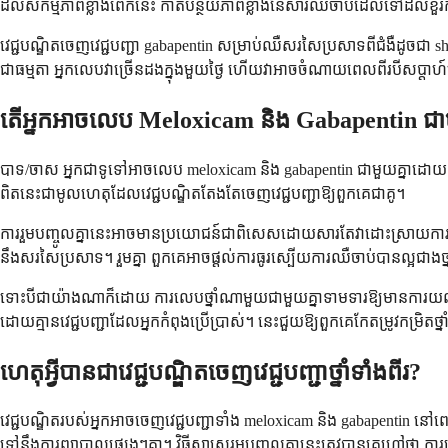
ដល់សកម្មភាពខ្លាំងពេកនេះ កាត់បន្ថយភាពខ្លាំងនៃសារឈឺចាប់ដែលទៅដល់ខួរក
វេជ្ជបណ្ឌិតចេញវេជ្ជបញ្ជា gabapentin សម្រាប់ឈឺសរសៃប្រសាទពីជំងឺដូចជា shi
ជាធម្មតា អ្នកលេបវាច្រើនដងក្នុងមួយថ្ងៃ ហើយវាអាចចំណាយពេលពីរបីសប្តា
តើអ្នកអាចលេប Meloxicam និង Gabapentin ជាម
បាទ/ចាស អ្នកជាទូទៅអាចលេប meloxicam និង gabapentin ជាមួយគ្នាដោយសុវត្
ពិតនេះជាមូលហេតុដែលវេជ្ជបណ្ឌិតតែងតែចេញវេជ្ជបញ្ជាឱ្យពួកគេជាគូ។
ការរួមបញ្ចូលគ្នានេះអាចមានប្រយោជន៍ជាពិសេសដោយសារតែវាដោះស្រាយការ
នឹងសរសៃប្រសាទ។ រួមគ្នា ពួកគេអាចផ្តល់ការធូរស្បើយការឈឺចាប់បានល្អជាង
ទោះបីជាយ៉ាងណាក៏ដោយ ការលេបថ្នាំណាមួយជាមួយគ្នាទាមទារឱ្យមានការយល់ដឹង
ដោយគ្មានវេជ្ជបញ្ជាដែលអ្នកកំពុងប្រើប្រាស់។ នេះជួយឱ្យពួកគេកែតម្រូវកម
ហេតុអ្វីបានជាវេជ្ជបណ្ឌិតចេញវេជ្ជបញ្ជាថ្នាំទាំងពីរ?
វេជ្ជបណ្ឌិតរបស់អ្នកអាចចេញវេជ្ជបញ្ជាទាំង meloxicam និង gabapentin 
ទៅនឹងការព្យាបាលផ្សេងៗគ្នា។ វិធីសាស្រ្តរួមបញ្ចូលគ្នានេះត្រូវបានគេហៅថា កា