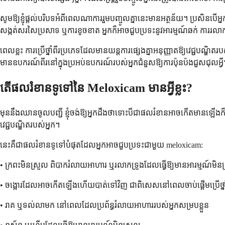
សូមឱ្យខ្ញុំផ្តល់បរិបទអំពីពេលណាការរួមបញ្ចូលគ្នានេះមានអត្ថន័យ។ ប្រសិនប
សង្កត់សរសៃប្រសាទ ឬការខូចខាត អ្នកក៏អាចជួបប្រទះនូវអារម្មណ៍ឆក់ ការរ
ពេលខ្លះ ការប្រើថ្នាំពីរប្រភេទដែលមានយន្តការផ្សេងគ្នាអនុញ្ញាតឱ្យវេជ្ជ
មានឧបករណ៍ពីរនៅក្នុងប្រអប់ឧបករណ៍របស់អ្នកជំនួសឱ្យការប៉ុនប៉ងជួសជុ
តើផលរំខានទូទៅនៃ Meloxicam មានអ្វីខ្លះ?
មុននឹងឈានចូលបញ្ជី ខ្ញុំចង់ឱ្យអ្នកដឹងថាទោះបីជាផលរំខានអាចកើតមានឡើងក
វេជ្ជបណ្ឌិតរបស់អ្នក។
នេះគឺជាផលរំខានទូទៅបំផុតដែលអ្នកអាចជួបប្រទះជាមួយ meloxicam:
• ក្រពះមិនស្រួល ពិបាករំលាយអាហារ ឬរលាកទ្រូងដែលធ្វើឱ្យមានអារម្មណ៍មិនស្រ
• ចង្អោរដែលអាចកើតឡើងហើយបាត់ទៅវិញ ជាពិសេសនៅពេលចាប់ផ្តើមប្រើថ្នា
• រាគ ឬទល់លាមក នៅពេលដែលប្រព័ន្ធរំលាយអាហាររបស់អ្នកសម្របខ្លួន