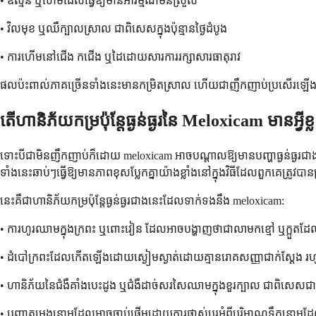
• ឧស្ម័ន ឬហើមដែលធ្វើឱ្យមានអារម្មណ៍មិនស្រួល
• វិលមុខ ឬឈឺក្បាលស្រាល ជាពិសេសក្នុងប៉ុន្មានថ្ងៃដំបូង
• ការហើមនៅជើង កជើង ឬដៃដោយសារការរក្សាសារធាតុរាវ
ផលប៉ះពាល់ភាគច្រើនទាំងនេះមានកម្រិតស្រាល ហើយជាញឹកញាប់ប្រសើរឡើងនៅ
តើហានិភ័យកម្រប៉ុន្តែធ្ងន់ធ្ងរនៃ Meloxicam មានអ្វីខ្
ទោះបីជាមិនញឹកញាប់ក៏ដោយ meloxicam អាចបណ្តាលឱ្យមានបញ្ហាធ្ងន់ធ្ងរជាងនេះដែ
ទាំងនេះឆាប់ៗធ្វើឱ្យមានភាពខុសប្លែកគ្នាយ៉ាងខ្លាំងនៅក្នុងវិធីដែលពួកគេត្រូវបាន
នេះគឺជាហានិភ័យកម្រប៉ុន្តែធ្ងន់ធ្ងរជាងនេះដែលទាក់ទងនឹង meloxicam:
• ការហូរឈាមក្នុងក្រពះ ឬពោះវៀន ដែលអាចបង្ហាញថាជាលាមកខ្មៅ ឬក្អួតដ
• ដំបៅក្រពះដែលកើតឡើងដោយស្ងៀមស្ងាត់ដោយគ្មានរោគសញ្ញាជាក់ស្តែង រហូតដ
• ហានិភ័យនៃជំងឺគាំងបេះដូង ឬជំងឺដាច់សរសៃឈាមក្នុងខួរក្បាល ជាពិសេសជាម
• បញ្ហាតម្រងនោមដែលអាចចាប់ផ្តើមដោយការផ្លាស់ប្តូរអំពីបរិមាណទឹកនោ