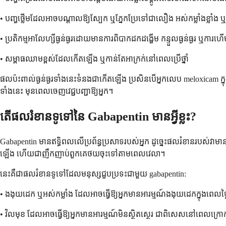
• បញ្ហថ្លើមដែលអាចបណ្តាលឱ្យស្បែក ឬភ្នែកប្រែទៅជាលឿង អស់កម្លាំងខ្លាំង
• ប្រតិកម្មអាលែហ្សីធ្ងន់ធ្ងរដោយមានការពិបាកដកដង្ហើម កន្ទួលធ្ងន់ធ្ងរ ឬការ
• សម្ពាធឈាមខ្ពស់ដែលកើតឡើង ឬកាន់តែអាក្រក់នៅពេលប្រើថ្នាំ
ផលប៉ះពាល់ធ្ងន់ធ្ងរទាំងនេះទំនងជាកើតឡើង ប្រសិនបើអ្នកលេប meloxicam ក្នុង
ទាំងនេះ មុនពេលចេញវេជ្ជបញ្ជាឱ្យអ្នក។
តើផលរំខានទូទៅនៃ Gabapentin មានអ្វីខ្លះ?
Gabapentin មានឥទ្ធិពលលើប្រព័ន្ធប្រសាទរបស់អ្នក ដូច្នេះផលរំខានរបស់វ
ឡើង ហើយជាញឹកញាប់ពួកគេថយចុះទៅតាមពេលវេលា។
នេះគឺជាផលរំខានទូទៅដែលមនុស្សជួបប្រទះជាមួយ gabapentin:
• ងងុយដេក ឬអស់កម្លាំង ដែលអាចធ្វើឱ្យអ្នកមានអារម្មណ៍ងងុយដេកក្នុងពេលថ្ង
• វិលមុខ ដែលអាចធ្វើឱ្យអ្នកមានអារម្មណ៍មិនស្ថិតស្ថេរ ជាពិសេសនៅពេលក្