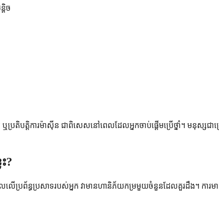
្តិច
្រតិបត្តិការម៉ាស៊ីន ជាពិសេសនៅពេលដែលអ្នកចាប់ផ្តើមប្រើថ្នាំ។ មនុស្សជា
លះ?
ពលលើប្រព័ន្ធប្រសាទរបស់អ្នក វាមានហានិភ័យកម្រមួយចំនួនដែលគួរដឹង។ ការមានព