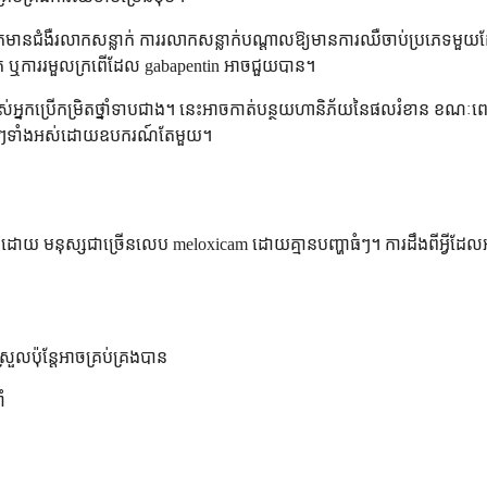
ើអ្នកមានជំងឺរលាកសន្លាក់ ការរលាកសន្លាក់បណ្តាលឱ្យមានការឈឺចាប់ប្រភេទមួយ
លាក ឬការរមួលក្រពើដែល gabapentin អាចជួយបាន។
បណ្ឌិតរបស់អ្នកប្រើកម្រិតថ្នាំទាបជាង។ នេះអាចកាត់បន្ថយហានិភ័យនៃផលរំខាន
លអ្វីៗទាំងអស់ដោយឧបករណ៍តែមួយ។
៏ដោយ មនុស្សជាច្រើនលេប meloxicam ដោយគ្មានបញ្ហាធំៗ។ ការដឹងពីអ្វីដែលអ
ួលប៉ុន្តែអាចគ្រប់គ្រងបាន
ំ