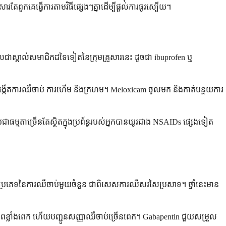
ារតែពួកគេធ្វើការតាមវិធីផ្សេងៗគ្នាដើម្បីផ្តល់ការធូរស្បើយ។
ហែលជាស្គាល់សមាជិកដទៃទៀតនៃក្រុមគ្រួសារនេះ ដូចជា ibuprofen ឬ
ង្កើតការឈឺចាប់ ការហើម និងក្រហម។ Meloxicam ចូលមក និងកាត់បន្ថយការ
ើយជាធម្មតាច្រើនតែស្ថិតក្នុងប្រព័ន្ធរបស់អ្នកបានយូរជាង NSAIDs ផ្សេងទៀត
ួយនឹងប្រភេទនៃការឈឺចាប់មួយចំនួន ជាពិសេសការឈឺសរសៃប្រសាទ។ ថ្នាំនេះមាន
ភាពខ្លាំងពេក ហើយបញ្ជូនសញ្ញាឈឺចាប់ច្រើនពេក។ Gabapentin ជួយសម្រួល