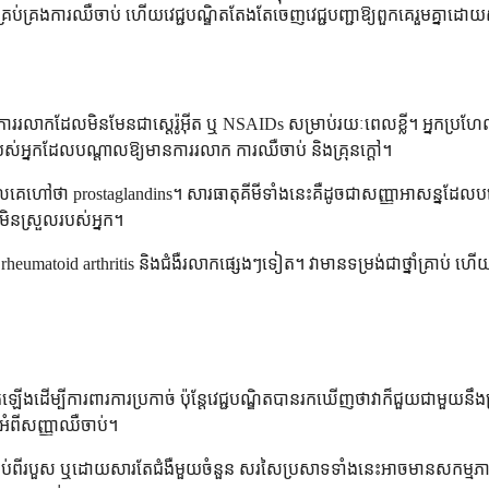
ម្បីគ្រប់គ្រងការឈឺចាប់ ហើយវេជ្ជបណ្ឌិតតែងតែចេញវេជ្ជបញ្ជាឱ្យពួកគេរួមគ្នាដោយស
នឹងការរលាកដែលមិនមែនជាស្តេរ៉ូអ៊ីត ឬ NSAIDs សម្រាប់រយៈពេលខ្លី។ អ្នកប្រ
បស់អ្នកដែលបណ្តាលឱ្យមានការរលាក ការឈឺចាប់ និងគ្រុនក្តៅ។
គេហៅថា prostaglandins។ សារធាតុគីមីទាំងនេះគឺដូចជាសញ្ញាអាសន្នដែលប
មិនស្រួលរបស់អ្នក។
, rheumatoid arthritis និងជំងឺរលាកផ្សេងៗទៀត។ វាមានទម្រង់ជាថ្នាំគ្រាប់ ហ
្កើតឡើងដើម្បីការពារការប្រកាច់ ប៉ុន្តែវេជ្ជបណ្ឌិតបានរកឃើញថាវាក៏ជួយជាម
អំពីសញ្ញាឈឺចាប់។
ះ បន្ទាប់ពីរបួស ឬដោយសារតែជំងឺមួយចំនួន សរសៃប្រសាទទាំងនេះអាចមានសកម្ម