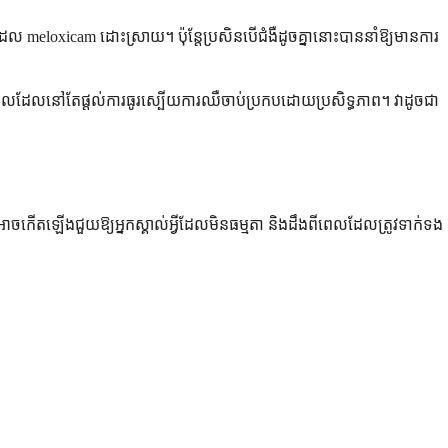
ដែល meloxicam ដោះស្រាយ។ ប៉ុន្តែប្រសិនបើជំងឺដូចគ្នានោះបាននាំឱ្យមានការ
 ខណៈពេលដែលនៅតែផ្តល់ការធូរស្បើយការឈឺចាប់ប្រកបដោយប្រសិទ្ធភាព។ វាដូចជា
ាចកើតឡើងជួយឱ្យអ្នកស្គាល់អ្វីដែលមិនធម្មតា និងដឹងពីពេលដែលត្រូវទាក់ទង