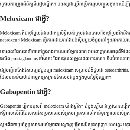
ក្រោមការត្រួតពិនិត្យពីវេជ្ជបណ្ឌិត។ មនុស្សជាច្រើនប្រើការរួមបញ្ចូលគ្នានេះដើ
Meloxicam ជាអ្វី?
Meloxicam គឺជាថ្នាំមួយដែលជាកម្មសិទ្ធិរបស់ក្រុមដែលគេហៅថាថ្នាំប្រឆាំង
naproxen។ Meloxicam ធ្វើការដោយរារាំងអង់ស៊ីមមួយចំនួននៅក្នុងរាងកាយរ
នៅពេលដែលជាលិកានៅក្នុងរាងកាយរបស់អ្នករលាក វាបញ្ចេញសារធាតុគីមីដែល
ផលិត prostaglandins ទាំងនេះ ដែលជួយសម្រួលដល់ការរលាក និងបំបាត់ភាព
វេជ្ជបណ្ឌិតតែងតែចេញវេជ្ជបញ្ជា meloxicam សម្រាប់ជំងឺដូចជា osteoarthritis
ដែលមានន័យថាជាធម្មតាអ្នកគ្រាន់តែលេបវាម្តងក្នុងមួយថ្ងៃប៉ុណ្ណោះ។
Gabapentin ជាអ្វី?
Gabapentin ធ្វើការខុសពី meloxicam យ៉ាងខ្លាំង។ ដំបូងឡើយ វាត្រូវបានបង
ឥទ្ធិពលលើវិធីដែលសរសៃប្រសាទរបស់អ្នកបញ្ជូនសារទៅកាន់ខួរក្បាលរបស់អ្នក
សូមគិតថាប្រព័ន្ធប្រសាទរបស់អ្នកជាបណ្តាញផ្ញើសារដ៏ស្មុគស្មាញ។ ពេលខ្ល