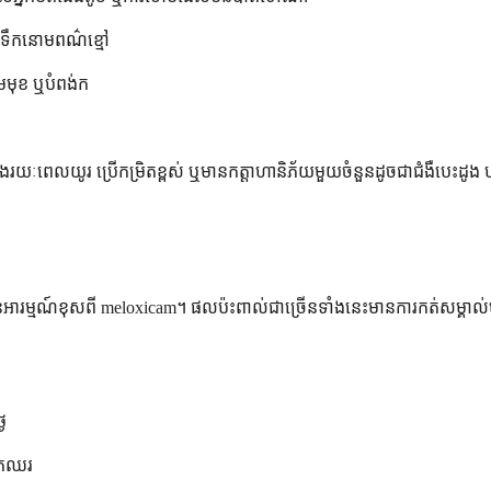
 ឬទឹកនោមពណ៌ខ្មៅ
ហើមមុខ ឬបំពង់ក
រយៈពេលយូរ ប្រើកម្រិតខ្ពស់ ឬមានកត្តាហានិភ័យមួយចំនួនដូចជាជំងឺបេះដូង បញ្
ាមានអារម្មណ៍ខុសពី meloxicam។ ផលប៉ះពាល់ជាច្រើនទាំងនេះមានការកត់សម្គា
ៃ
រោកឈរ