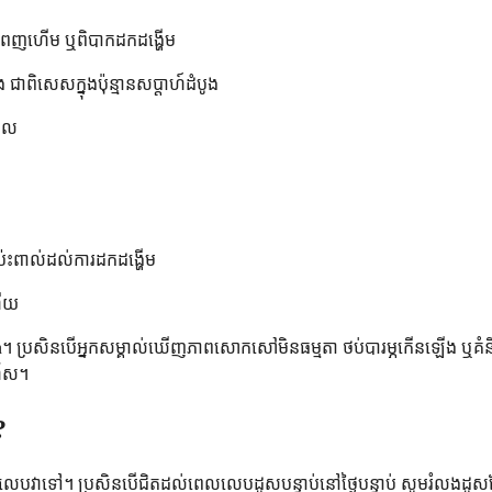
 ក្រពេញហើម ឬពិបាកដកដង្ហើម
នឯង ជាពិសេសក្នុងប៉ុន្មានសប្តាហ៍ដំបូង
ដួល
ប៉ះពាល់ដល់ការដកដង្ហើម
ហើយ
entin។ ប្រសិនបើអ្នកសម្គាល់ឃើញភាពសោកសៅមិនធម្មតា ថប់បារម្ភកើនឡើង ឬគំនិតដែ
រហ័ស។
?
លេបវាទៅ។ ប្រសិនបើជិតដល់ពេលលេបដូសបន្ទាប់នៅថ្ងៃបន្ទាប់ សូមរំលងដូសដែ