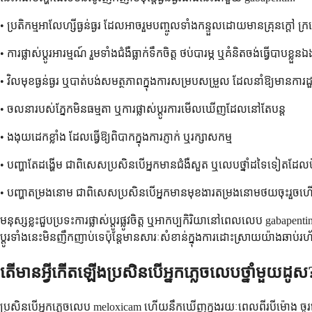
• ប្រតិកម្មអាលែហ្សីធ្ងន់ធ្ងរ ដែលអាចរួមបញ្ចូលទាំងកន្ទួលដោយមានគ្រុនក្តៅ
• ការផ្លាស់ប្តូរអារម្មណ៍ រួមទាំងជំងឺធ្លាក់ទឹកចិត្ត ថប់បារម្ភ ឬគំនិតចង់ធ្វើបាបខ្លួ
• វិលមុខធ្ងន់ធ្ងរ ឬបាត់បង់សមត្ថភាពក្នុងការសម្របសម្រួល ដែលនាំឱ្យមានការ
• ចលនារបស់ភ្នែកមិនធម្មតា ឬការផ្លាស់ប្តូរការមើលឃើញដែលនៅតែបន្ត
• ងងុយដេកខ្លាំង ដែលធ្វើឱ្យពិបាកក្នុងការភ្ញាក់ ឬរក្សាសកម្ម
• បញ្ហាតែដង្ហើម ជាពិសេសប្រសិនបើអ្នកមានជំងឺសួត ឬលេបថ្នាំដទៃទៀតដែល
• បញ្ហាតម្រងនោម ជាពិសេសប្រសិនបើអ្នកមានមុខងារតម្រងនោមថយចុះរួច
មនុស្សខ្លះជួបប្រទះការផ្លាស់ប្តូរផ្លូវចិត្ត ឬអាកប្បកិរិយានៅពេលលេប gabap
ប្តូរទាំងនេះមិនញឹកញាប់ទេប៉ុន្តែមានសារៈសំខាន់ក្នុងការដោះស្រាយយ៉ាងឆាប់
តើមានអ្វីកើតឡើងប្រសិនបើអ្នកភ្លេចលេបថ្នាំមួយដូស
ប្រសិនបើអ្នកភ្លេចលេប meloxicam ហើយនឹកឃើញក្នុងរយៈពេលពីរបីម៉ោង ចូរ