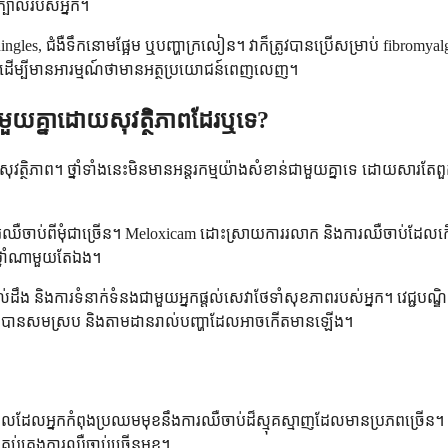
្បាលរបស់អ្នក។
ngles, ជំងឺទឹកនោមផ្អែម ឬបញ្ហាក្រលៀន។ វាក៏ត្រូវបានប្រើសម្រាប់ fibromyal
ហ៍ដើម្បីមានអារម្មណ៍ថាមានអត្ថប្រយោជន៍ពេញលេញ។
ួយគ្នាដោយសុវត្ថិភាពដែរឬទេ?
ថិភាព។ ថ្នាំទាំងនេះមិនមានអន្តរកម្មយ៉ាងសំខាន់ជាមួយគ្នាទេ ដោយសារតែពួក
ឈឺចាប់ពីមុំជាច្រើន។ Meloxicam ដោះស្រាយការរលាក និងការឈឺចាប់ដែល
ថ្នាំណាមួយតែឯង។
 និងការទំនាក់ទំនងជាមួយអ្នកផ្តល់សេវាថែទាំសុខភាពរបស់អ្នក។ វេជ្ជបណ្ឌិ
្រិតថ្នាំបានសមស្រប និងតាមដានរាល់បញ្ហាដែលអាចកើតមានឡើង។
នៅពេលដែលអ្នកកំពុងប្រឈមមុខនឹងការឈឺចាប់ដ៏ស្មុគស្មាញដែលមានប្រភពច្រើន
រគ្រប់គ្រងការឈឺចាប់ច្រើនមុខ។