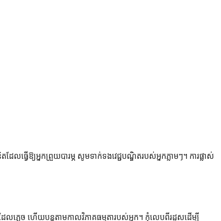
លធ្វើឱ្យអ្នកព្រួយបារម្ភ សូមទាក់ទងវេជ្ជបណ្ឌិតរបស់អ្នកភ្លាមៗ។ ការផ្លាស់
លភ្លេច ហើយបន្តតាមកាលវិភាគធម្មតារបស់អ្នក។ កុំលេបពីរដូសដើម្បី