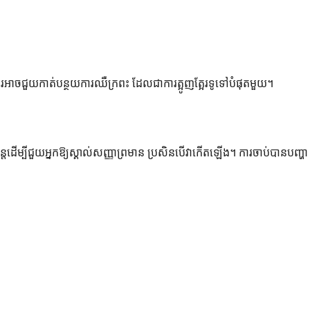
ាចជួយកាត់បន្ថយការឈឺក្រពះ ដែលជាការត្អូញត្អែរទូទៅបំផុតមួយ។
ន្តែដើម្បីជួយអ្នកឱ្យស្គាល់សញ្ញាព្រមាន ប្រសិនបើវាកើតឡើង។ ការចាប់បានបញ្ហា