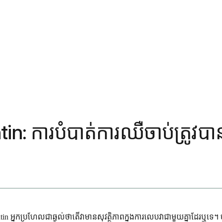
: ការបំបាត់ការឈឺចាប់ត្រូវបា
in អ្នកប្រហែលជាឆ្ងល់ថាតើវាមានសុវត្ថិភាពក្នុងការលេបវាជាមួយគ្នាដែរឬទេ។ ច