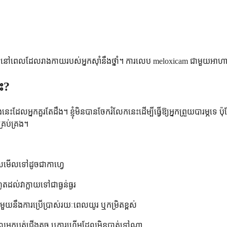
ពេលដែលរាងកាយរបស់អ្នកស៊ាំនឹងថ្នាំ។ ការលេប meloxicam ជាមួយអាហារអ
លះ?
លអ្នកគួរតែដឹង។ ខ្ញុំមិនបានចែករំលែកនេះដើម្បីធ្វើឱ្យអ្នកព្រួយបារម្ភទេ ប៉ុ
គ្រប់គ្រង។
ែលមើលទៅដូចជាកាហ្វេ
ល់វាក្លាយទៅជាធ្ងន់ធ្ងរ
ួយនឹងការប្រើប្រាស់រយៈពេលយូរ ឬកម្រិតខ្ពស់
មដែលអ្នកបត់ជើងតូច ឬការហើមដែលមិនបាត់ទៅណា