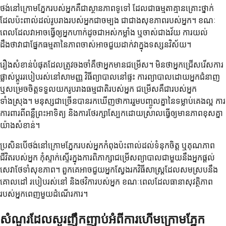
ថង់នៅក្រោមភ្នែករបស់អ្នកគឺជាស្ថានភាពទូទៅ ដែលជាធម្មតាគ្មានគ្រោះថ្នាក់
ដែលប៉ះពាល់ដល់រូបរាងរបស់អ្នកជាចម្បង ជាជាងសុខភាពរបស់អ្នក។ ខណៈ
ពេលដែលវាអាចធ្វើឲ្យអ្នកហាក់ដូចជាអស់កម្លាំង ឬចាស់ជាងវ័យ ការយល់
ដឹងថាវាជាផ្នែកធម្មតានៃភាពចាស់អាចជួយដាក់វាក្នុងទស្សនវិស័យ។
រឿងសំខាន់បំផុតដែលត្រូវចងចាំគឺថាអ្នកមានជម្រើស។ មិនថាអ្នកជ្រើសរើសការ
ផ្លាស់ប្តូររបៀបរស់នៅសាមញ្ញ វិធីព្យាបាលនៅផ្ទះ ការព្យាបាលដោយអ្នកជំនាញ
ឬសម្រេចចិត្តទទួលយករូបរាងធម្មជាតិរបស់អ្នក ជម្រើសគឺជារបស់អ្នក
ទាំងស្រុង។ មនុស្សជាច្រើនបានរកឃើញថាការរួមបញ្ចូលគ្នានៃទម្លាប់គេងល្អ ការ
ការពារពីពន្លឺព្រះអាទិត្យ និងការថែរក្សាស្បែកដោយស្រាលធ្វើឲ្យមានភាពខុសគ្នា
យ៉ាងសំខាន់។
ប្រសិនបើថង់នៅក្រោមភ្នែករបស់អ្នកកំពុងប៉ះពាល់ដល់ទំនុកចិត្ត ឬគុណភាព
ជីវិតរបស់អ្នក កុំស្ទាក់ស្ទើរក្នុងការពិភាក្សាជម្រើសព្យាបាលជាមួយនឹងអ្នកផ្តល់
សេវាថែទាំសុខភាព។ ពួកគេអាចជួយអ្នកស្វែងរកវិធីសាស្រ្តដែលសមស្របនឹង
គោលដៅ របៀបរស់នៅ និងថវិការបស់អ្នក ខណៈពេលដែលធានាសុវត្ថិភាព
របស់អ្នកពេញមួយដំណើរការ។
សំណួរដែលសួរញឹកញាប់អំពីការហើមក្រោមភ្នែក