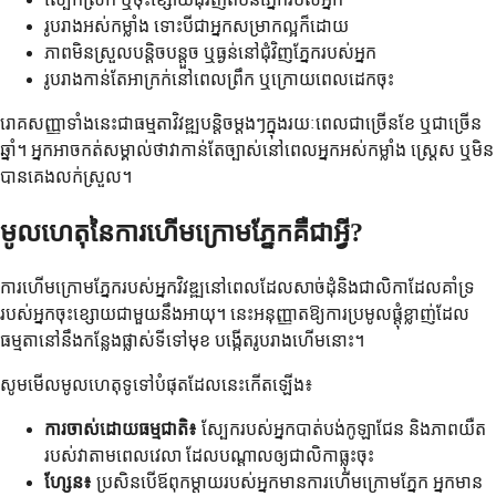
រូបរាងអស់កម្លាំង ទោះបីជាអ្នកសម្រាកល្អក៏ដោយ
ភាពមិនស្រួលបន្តិចបន្តួច ឬធ្ងន់នៅជុំវិញភ្នែករបស់អ្នក
រូបរាងកាន់តែអាក្រក់នៅពេលព្រឹក ឬក្រោយពេលដេកចុះ
រោគសញ្ញាទាំងនេះជាធម្មតាវិវឌ្ឍបន្តិចម្តងៗក្នុងរយៈពេលជាច្រើនខែ ឬជាច្រើន
ឆ្នាំ។ អ្នកអាចកត់សម្គាល់ថាវាកាន់តែច្បាស់នៅពេលអ្នកអស់កម្លាំង ស្ត្រេស ឬមិន
បានគេងលក់ស្រួល។
មូលហេតុនៃការហើមក្រោមភ្នែកគឺជាអ្វី?
ការហើមក្រោមភ្នែករបស់អ្នកវិវឌ្ឍនៅពេលដែលសាច់ដុំនិងជាលិកាដែលគាំទ្រ
របស់អ្នកចុះខ្សោយជាមួយនឹងអាយុ។ នេះអនុញ្ញាតឱ្យការប្រមូលផ្តុំខ្លាញ់ដែល
ធម្មតានៅនឹងកន្លែងផ្លាស់ទីទៅមុខ បង្កើតរូបរាងហើមនោះ។
សូមមើលមូលហេតុទូទៅបំផុតដែលនេះកើតឡើង៖
ការចាស់ដោយធម្មជាតិ៖
ស្បែករបស់អ្នកបាត់បង់កូឡាជែន និងភាពយឺត
របស់វាតាមពេលវេលា ដែលបណ្តាលឲ្យជាលិកាធ្លុះចុះ
ហ្សែន៖
ប្រសិនបើឪពុកម្តាយរបស់អ្នកមានការហើមក្រោមភ្នែក អ្នកមាន