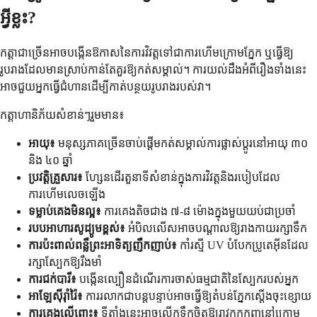
អ្វីខ្លះ?
កត្តាជាច្រើនអាចបង្កើនឱកាសនៃការវិវត្តទៅជាការហើមក្រោមភ្នែក ឬធ្វើឱ្យ
រូបរាងដែលមានស្រាប់កាន់តែគួរឱ្យកត់សម្គាល់។ ការយល់ដឹងអំពីរឿងទាំងនេះ
អាចជួយអ្នកធ្វើជំហានដើម្បីកាត់បន្ថយរូបរាងរបស់វា។
កត្តាហានិភ័យសំខាន់ៗរួមមាន៖
អាយុ៖
មនុស្សភាគច្រើនចាប់ផ្តើមកត់សម្គាល់ការផ្លាស់ប្តូរនៅអាយុ ៣០
និង ៤០ ឆ្នាំ
ប្រវត្តិគ្រួសារ៖
ហ្សែនដើរតួនាទីសំខាន់ក្នុងការវិវត្តនិងរបៀបដែល
ការហើមលេចឡើង
ទម្លាប់គេងមិនល្អ៖
ការគេងតិចជាង ៧-៨ ម៉ោងក្នុងមួយយប់ជាប្រចាំ
របបអាហារសូដ្យូមខ្ពស់៖
អំបិលលើសអាចបណ្តាលឱ្យរាងកាយរក្សាទឹក
ការប៉ះពាល់ពន្លឺព្រះអាទិត្យញឹកញាប់៖
កាំរស្មី UV បំបែកប្រូតេអ៊ីនដែល
រក្សាស្បែកឱ្យរឹងមាំ
ការជក់បារី៖
បង្កើនល្បឿនដំណើរការចាស់ធម្មជាតិនៃស្បែករបស់អ្នក
អាឡែស៊ីរ៉ាំរ៉ៃ៖
ការរលាកជាបន្តបន្ទាប់អាចធ្វើឱ្យតំបន់ភ្នែកស្តើងចុះខ្សោយ
ការគេងលើពោះ៖
ទីតាំងនេះអាចលើកទឹកចិត្តឱ្យរាវកកកុញនៅក្រោម