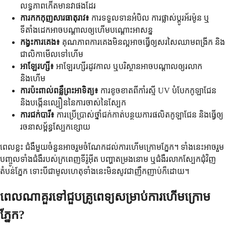
លទ្ធភាពកើតមានវាផងដែរ
ការកកកុញសារធាតុរាវ៖
ការទទួលទានអំបិល ការផ្លាស់ប្តូរអ័រម៉ូន ឬ
ទីតាំងដេកអាចបណ្តាលឲ្យហើមបណ្តោះអាសន្ន
កង្វះការគេង៖
គុណភាពការគេងមិនល្អអាចធ្វើឲ្យសរសៃឈាមពង្រីក និង
ជាលិកាមើលទៅហើម
អាឡែរហ្សី៖
អាឡែរហ្សីរដូវកាល ឬបរិស្ថានអាចបណ្តាលឲ្យរលាក
និងហើម
ការប៉ះពាល់ពន្លឺព្រះអាទិត្យ៖
ការខូចខាតពីកាំរស្មី UV បំបែកកូឡាជែន
និងបង្កើនល្បឿននៃការចាស់នៃស្បែក
ការជក់បារី៖
ការប្រើប្រាស់ថ្នាំជក់កាត់បន្ថយការផលិតកូឡាជែន និងធ្វើឲ្យ
រចនាសម្ព័ន្ធស្បែកខ្សោយ
ពេលខ្លះ ជំងឺមួយចំនួនអាចរួមចំណែកដល់ការហើមក្រោមភ្នែក។ ទាំងនេះអាចរួម
បញ្ចូលទាំងជំងឺរបស់ក្រពេញទីរ៉ូអ៊ីត បញ្ហាតម្រងនោម ឬជំងឺរលាកស្បែកជុំវិញ
តំបន់ភ្នែក ទោះបីជាមូលហេតុទាំងនេះមិនសូវជាញឹកញាប់ក៏ដោយ។
ពេលណាគួរទៅជួបគ្រូពេទ្យសម្រាប់ការហើមក្រោម
ភ្នែក?