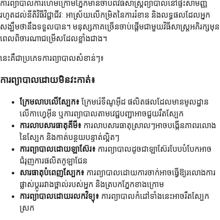
ការព្យាបាលការហើមក្រោមភ្នែកមានចាប់ពីវិធីសាស្ត្រព្យាបាលនៅផ្ទះសាមញ្ញ
រហូតដល់នីតិវិធីវិជ្ជាជីវៈ អាស្រ័យលើកម្រិតនៃការរំខាន និងលទ្ធផលដែលអ្នក
សង្ឃឹមថានឹងទទួលបាន។ មនុស្សភាគច្រើនចាប់ផ្តើមជាមួយវិធីសាស្ត្រអភិរក្សមុន
ពេលពិចារណាជម្រើសដែលខ្លាំងជាង។
នេះគឺជាប្រភេទការព្យាបាលសំខាន់ៗ៖
ការព្យាបាលដោយមិនវះកាត់៖
ក្រែមលាបលើស្បែក៖
ក្រែមរ៉េទីណូអ៊ីដ ផលិតផលដែលមានមូលដ្ឋាន
លើកាហ្វេអ៊ីន ឬការព្យាបាលតាមវេជ្ជបញ្ជាអាចជួយរឹតស្បែក
ការលាបសារធាតុគីមី៖
ការលាបសារធាតុស្រាលៗអាចបង្កើនភាពរលោង
នៃស្បែក និងកាត់បន្ថយបន្ទាត់ល្អិតៗ
ការព្យាបាលដោយឡាស៊ែរ៖
ការព្យាបាលដូចជាឡាស៊ែរបែបបំបែកអាច
ជំរុញការផលិតកូឡាជែន
សារធាតុបំពេញស្បែក៖
ការព្យាបាលដោយការចាក់អាចធ្វើឱ្យរលោងការ
ផ្លាស់ប្តូររវាងថ្ពាល់របស់អ្នក និងត្របកភ្នែកខាងក្រោម
ការព្យាបាលដោយរលកវិទ្យុ៖
ការព្យាបាលកំដៅទាំងនេះអាចរឹតស្បែក
ស្រក