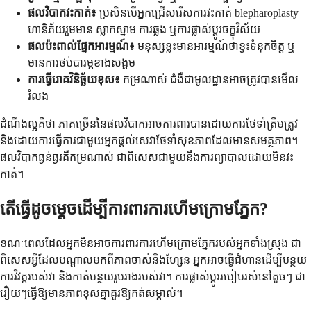
ផលវិបាកវះកាត់៖
ប្រសិនបើអ្នកជ្រើសរើសការវះកាត់ blepharoplasty
ហានិភ័យរួមមាន ស្លាកស្នាម ការឆ្លង ឬការផ្លាស់ប្តូរចក្ខុវិស័យ
ផលប៉ះពាល់ផ្នែកអារម្មណ៍៖
មនុស្សខ្លះមានអារម្មណ៍ថាខ្វះទំនុកចិត្ត ឬ
មានការថប់បារម្ភខាងសង្គម
ការធ្វើរោគវិនិច្ឆ័យខុស៖
កម្រណាស់ ជំងឺជាមូលដ្ឋានអាចត្រូវបានមើល
រំលង
ដំណឹងល្អគឺថា ភាគច្រើននៃផលវិបាកអាចការពារបានដោយការថែទាំត្រឹមត្រូវ
និងដោយការធ្វើការជាមួយអ្នកផ្តល់សេវាថែទាំសុខភាពដែលមានសមត្ថភាព។
ផលវិបាកធ្ងន់ធ្ងរគឺកម្រណាស់ ជាពិសេសជាមួយនឹងការព្យាបាលដោយមិនវះ
កាត់។
តើធ្វើដូចម្តេចដើម្បីការពារការហើមក្រោមភ្នែក?
ខណៈពេលដែលអ្នកមិនអាចការពារការហើមក្រោមភ្នែករបស់អ្នកទាំងស្រុង ជា
ពិសេសអ្វីដែលបណ្តាលមកពីភាពចាស់និងហ្សែន អ្នកអាចធ្វើជំហានដើម្បីបន្ថយ
ការវិវត្តរបស់វា និងកាត់បន្ថយរូបរាងរបស់វា។ ការផ្លាស់ប្តូររបៀបរស់នៅតូចៗ ជា
រឿយៗធ្វើឱ្យមានភាពខុសគ្នាគួរឱ្យកត់សម្គាល់។