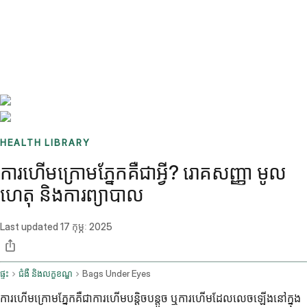
Benchmarks
Stories
FAQ
Sign up / Log in
HEALTH LIBRARY
ការហើមក្រោមភ្នែកគឺជាអ្វី? រោគសញ្ញា មូល
ហេតុ និងការព្យាបាល
Last updated
17 កុម្ភៈ 2025
ផ្ទះ
ជំងឺ និងលក្ខខណ្ឌ
Bags Under Eyes
ការហើមក្រោមភ្នែកគឺជាការហើមបន្តិចបន្តួច ឬការហើមដែលលេចឡើងនៅក្នុង