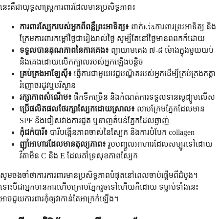
នេះគឺជាយុទ្ធសាស្ត្រការពារដែលមានប្រសិទ្ធភាព៖
ការពារស្បែករបស់អ្នកពីពន្លឺព្រះអាទិត្យ៖
ពាក់แว่นការពារព្រះអាទិត្យ និង
ក្រែមការពារកម្តៅថ្ងៃជារៀងរាល់ថ្ងៃ សូម្បីតែនៅថ្ងៃមានពពកក៏ដោយ
ទទួលបានគុណភាពនៃការគេង៖
ព្យាយាមគេង ៧-៨ ម៉ោងក្នុងមួយយប់
និងគេងដោយលើកក្បាលរបស់អ្នកឡើងបន្តិច
គ្រប់គ្រងអាឡែស៊ី៖
ធ្វើការជាមួយវេជ្ជបណ្ឌិតរបស់អ្នកដើម្បីគ្រប់គ្រងកត្តា
រំញោចរដូវឬបរិស្ថាន
រក្សាភាពសំណើម៖
ផឹកទឹកច្រើន និងកំណត់ការទទួលទានសូដ្យូមលើស
ប្រើផលិតផលថែរក្សាស្បែកដោយស្រាល៖
លាបក្រែមភ្នែកដែលមាន
SPF និងជៀសវាងការជូត ឬទាញតំបន់ភ្នែកដែលឆ្ងាញ់
កុំជក់បារី៖
បារីបង្កើនភាពចាស់នៃស្បែក និងការបំបែក collagen
ញ៉ាំអាហារដែលមានតុល្យភាព៖
រួមបញ្ចូលអាហារដែលសម្បូរទៅដោយ
វីតាមីន C និង E ដែលគាំទ្រសុខភាពស្បែក
សូមចងចាំថាការការពារមានប្រសិទ្ធភាពបំផុតនៅពេលចាប់ផ្តើមពីដំបូង។
ទោះបីជាអ្នកមានការហើមក្រោមភ្នែករួចទៅហើយក៏ដោយ ទម្លាប់ទាំងនេះ
អាចជួយការពារកុំឲ្យវាកាន់តែអាក្រក់ឡើង។