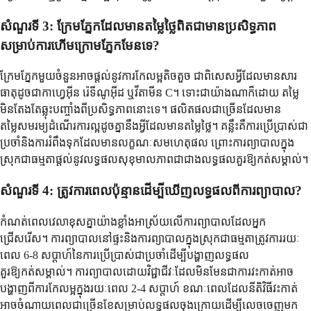
សំណួរទី 3: ក្រែមភ្នែកដែលមានតម្លៃថ្លៃពិតជាមានប្រសិទ្ធភាព
សម្រាប់ការហើមក្រោមភ្នែកមែនទេ?
ក្រែមភ្នែកមួយចំនួនអាចផ្តល់នូវការកែលម្អតិចតួច ជាពិសេសអ្វីដែលមានសារ
ធាតុដូចជាកាហ្វេអ៊ីន រ៉េទីណូអ៊ីដ ឬវីតាមីន C។ ទោះជាយ៉ាងណាក៏ដោយ តម្លៃ
មិនតែងតែឆ្លុះបញ្ចាំងពីប្រសិទ្ធភាពនោះទេ។ ផលិតផលជាច្រើនដែលមាន
តម្លៃសមរម្យដំណើរការល្អដូចគ្នានឹងអ្វីដែលមានតម្លៃថ្លៃ។ គន្លឹះគឺការប្រើប្រាស់ជា
ប្រចាំនិងការរំពឹងទុកដែលមានលក្ខណៈសមហេតុផល ព្រោះការព្យាបាលក្នុង
ស្រុកជាធម្មតាផ្តល់នូវលទ្ធផលសុខុមាលភាពជាជាងលទ្ធផលគួរឱ្យកត់សម្គាល់។
សំណួរទី 4: ត្រូវការពេលប៉ុន្មានដើម្បីឃើញលទ្ធផលពីការព្យាបាល?
កំណត់ពេលវេលាខុសគ្នាយ៉ាងខ្លាំងអាស្រ័យលើការព្យាបាលដែលអ្នក
ជ្រើសរើស។ ការព្យាបាលនៅផ្ទះនិងការព្យាបាលក្នុងស្រុកជាធម្មតាត្រូវការរយៈ
ពេល 6-8 សប្តាហ៍នៃការប្រើប្រាស់ជាប្រចាំដើម្បីបង្ហាញលទ្ធផល
គួរឱ្យកត់សម្គាល់។ ការព្យាបាលដោយវិជ្ជាជីវៈដែលមិនមែនជាការវះកាត់អាច
បង្ហាញពីការកែលម្អក្នុងរយៈពេល 2-4 សប្តាហ៍ ខណៈពេលដែលនីតិវិធីវះកាត់
អាចចំណាយពេលជាច្រើនខែសម្រាប់លទ្ធផលចុងក្រោយដើម្បីលេចចេញមក