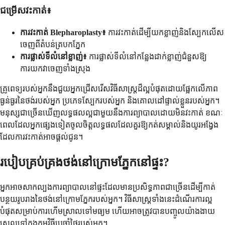
ជម្រើសវះកាត់៖
ការវះកាត់ Blepharoplasty៖
ការវះកាត់ដើម្បីយកខ្លាញ់និងស្បែកលើស
ចេញពីតំបន់ត្របកភ្នែក
ការផ្លាស់ទីលំនៅខ្លាញ់៖
ការផ្លាស់ទីលំនៅកន្លែងដាក់ខ្លាញ់ជំនួសឱ្យ
ការយកវាចេញទាំងស្រុង
គ្រូពេទ្យរបស់អ្នកនឹងជួយអ្នកជ្រើសរើសវិធីសាស្រ្តដ៏ល្អបំផុតដោយផ្អែកលើភាព
ធ្ងន់ធ្ងរនៃថង់របស់អ្នក ប្រភេទស្បែករបស់អ្នក និងគោលដៅផ្ទាល់ខ្លួនរបស់អ្នក។
មនុស្សជាច្រើនឃើញលទ្ធផលល្អជាមួយនឹងការព្យាបាលដោយមិនវះកាត់ ខណៈ
ពេលដែលអ្នកផ្សេងទៀតចូលចិត្តលទ្ធផលដែលគួរឱ្យកត់សម្គាល់និងយូរអង្វែង
ដែលការវះកាត់អាចផ្តល់ជូន។
របៀបគ្រប់គ្រងថង់នៅក្រោមភ្នែកនៅផ្ទះ?
អ្នកអាចសាកល្បងការព្យាបាលនៅផ្ទះដែលមានប្រសិទ្ធភាពជាច្រើនដើម្បីកាត់
បន្ថយរូបរាងនៃថង់នៅក្រោមភ្នែករបស់អ្នក។ វិធីសាស្រ្តទាំងនេះដំណើរការល្អ
បំផុតសម្រាប់ការហើមស្រាលទៅមធ្យម ហើយអាចត្រូវបានបញ្ចូលយ៉ាងងាយ
ស្រួលទៅក្នុងកម្មវិធីប្រចាំថ្ងៃរបស់អ្នក។