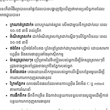
នេះគឺជាវិធីព្យាបាលនៅផ្ទះដែលបានបង្ហាញឱ្យឃើញថាមានប្រសិទ្ធភាពដែល
អាចជួយបាន៖
ក្រណាត់ត្រជាក់៖
លាបក្រណាត់ស្អាត សើមជាមួយទឹកត្រជាក់រយៈពេល
១០-១៥ នាទី រាល់ព្រឹក
ចំណិតត្រសក់៖
ដាក់ចំណិតត្រសក់ត្រជាក់ស្តើងៗលើភ្នែកបិទរយៈពេល
១០-១៥ នាទី
ថង់តែ៖
ប្រើថង់តែបៃតង ឬតែខ្មៅត្រជាក់ជាក្រណាត់បង្ហាប់ ដោយសារកា
ហ្វេអ៊ីន និងសារធាតុប្រឆាំងអុកស៊ីតកម្ម
ម៉ាស្សាស្រាលៗ៖
ប្រើម្រាមដៃចិញ្ចៀនរបស់អ្នកដើម្បីម៉ាស្សាស្រាលៗពី
ជ្រុងខាងក្នុងទៅជ្រុងខាងក្រៅនៃភ្នែករបស់អ្នក
ទីតាំងគេង៖
គេងដោយលើកក្បាលរបស់អ្នកលើខ្នើយបន្ថែមមួយដើម្បី
ការពារការកកកុញសារធាតុរាវ
ក្រែមភ្នែក៖
លាបផលិតផលដែលមានកាហ្វេអ៊ីន វីតាមីន C ឬ retinol
តាមការណែនាំ
ការផឹកទឹក៖
ផឹកទឹកច្រើន និងកាត់បន្ថយការទទួលទានសូដ្យូមដើម្បីកាត់
បន្ថយការកកកុញសារធាតុរាវ