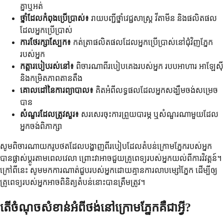
គ្នាឬអត់
ថ្នាំដែលកំពុងប្រើប្រាស់៖
រាយបញ្ជីថ្នាំវេជ្ជសាស្រ្ត វីតាមីន និងផលិតផល
ដែលអ្នកប្រើប្រាស់
ការថែរក្សាស្បែក៖
កត់ត្រាផលិតផលដែលអ្នកប្រើប្រាស់នៅជុំវិញភ្នែក
របស់អ្នក
កត្តារបៀបរស់នៅ៖
ពិចារណាពីរបៀបគេងរបស់អ្នក របបអាហារ អាឡែស៊ី
និងកម្រិតភាពតានតឹង
គោលដៅនៃការព្យាបាល៖
គិតអំពីលទ្ធផលដែលអ្នកសង្ឃឹមចង់សម្រេច
បាន
សំណួរដែលត្រូវសួរ៖
សរសេរចុះការព្រួយបារម្ភ ឬសំណួរណាមួយដែល
អ្នកចង់ពិភាក្សា
សូមពិចារណាយករូបថតដែលបង្ហាញពីរបៀបដែលតំបន់ក្រោមភ្នែករបស់អ្នក
បានផ្លាស់ប្តូរតាមពេលវេលា ព្រោះវាអាចជួយគ្រូពេទ្យរបស់អ្នកយល់ពីការវិវត្តន៍។
ក្រៅពីនេះ សូមមកការណាត់ជួបរបស់អ្នកដោយគ្មានការលាបម្សៅភ្នែក ដើម្បីឲ្យ
គ្រូពេទ្យរបស់អ្នកអាចពិនិត្យតំបន់នោះបានត្រឹមត្រូវ។
តើចំណុចសំខាន់អំពីថង់នៅក្រោមភ្នែកគឺជាអ្វី?