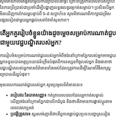
សូមមានភាពអត់ធ្មត់ជាមួយការព្យាបាលនៅផ្ទះ ព្រោះវាត្រូវការពេលរាប់សប្តាហ៍
នៃការប្រើប្រាស់ជាប្រចាំដើម្បីបង្ហាញលទ្ធផលគួរឲ្យកត់សម្គាល់។ ប្រសិនបើអ្នក
មិនឃើញការកែលម្អបន្ទាប់ពី ៦-៨ សប្តាហ៍ទេ សូមពិចារណាពិភាក្សាជម្រើស
ផ្សេងទៀតជាមួយអ្នកផ្តល់សេវាថែទាំសុខភាព។
តើអ្នកគួររៀបចំខ្លួនយ៉ាងដូចម្តេចសម្រាប់ការណាត់ជួប
ជាមួយវេជ្ជបណ្ឌិតរបស់អ្នក?
ការរៀបចំសម្រាប់ការណាត់ជួបរបស់អ្នកអំពីថង់នៅក្រោមភ្នែករបស់អ្នកអាចជួយ
អ្នកទទួលបានអត្ថប្រយោជន៍ច្រើនបំផុតពីការទស្សនកិច្ចរបស់អ្នក និងធានាថា
វេជ្ជបណ្ឌិតរបស់អ្នកមានព័ត៌មានទាំងអស់ដែលត្រូវការដើម្បីណែនាំវិធីសាស្ត្រ
ព្យាបាលដ៏ល្អបំផុត។
មុនពេលការណាត់ជួបរបស់អ្នក សូមប្រមូលព័ត៌មាននេះ៖
របៀបវារៈនៃរោគសញ្ញា៖
កត់ត្រាពេលវេលាដែលអ្នកកត់សម្គាល់
ឃើញថង់នៅក្រោមភ្នែកជាលើកដំបូង និងថាតើវាមានការផ្លាស់ប្តូរតាម
ពេលវេលាឬអត់
ប្រវត្តិគ្រួសារ៖
សួរសាច់ញាតិថាតើពួកគេធ្លាប់ជួបប្រទះបញ្ហាស្រដៀង