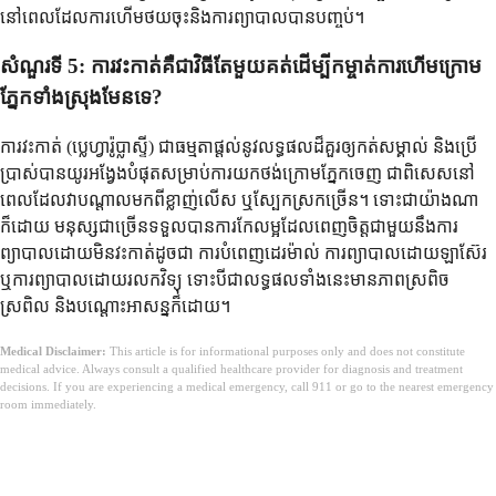
នៅពេលដែលការហើមថយចុះនិងការព្យាបាលបានបញ្ចប់។
សំណួរទី 5: ការវះកាត់គឺជាវិធីតែមួយគត់ដើម្បីកម្ចាត់ការហើមក្រោម
ភ្នែកទាំងស្រុងមែនទេ?
ការវះកាត់ (ប្លេហ្វារ៉ូប្លាស្ទី) ជាធម្មតាផ្តល់នូវលទ្ធផលដ៏គួរឲ្យកត់សម្គាល់ និងប្រើ
ប្រាស់បានយូរអង្វែងបំផុតសម្រាប់ការយកថង់ក្រោមភ្នែកចេញ ជាពិសេសនៅ
ពេលដែលវាបណ្តាលមកពីខ្លាញ់លើស ឬស្បែកស្រកច្រើន។ ទោះជាយ៉ាងណា
ក៏ដោយ មនុស្សជាច្រើនទទួលបានការកែលម្អដែលពេញចិត្តជាមួយនឹងការ
ព្យាបាលដោយមិនវះកាត់ដូចជា ការបំពេញដេរម៉ាល់ ការព្យាបាលដោយឡាស៊ែរ
ឬការព្យាបាលដោយរលកវិទ្យុ ទោះបីជាលទ្ធផលទាំងនេះមានភាពស្រពិច
ស្រពិល និងបណ្តោះអាសន្នក៏ដោយ។
Medical Disclaimer:
This article is for informational purposes only and does not constitute
medical advice. Always consult a qualified healthcare provider for diagnosis and treatment
decisions. If you are experiencing a medical emergency, call 911 or go to the nearest emergency
room immediately.