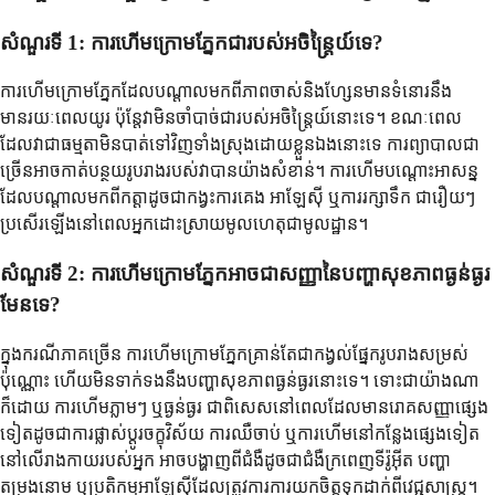
សំណួរទី 1: ការហើមក្រោមភ្នែកជារបស់អចិន្ត្រៃយ៍ទេ?
ការហើមក្រោមភ្នែកដែលបណ្តាលមកពីភាពចាស់និងហ្សែនមានទំនោរនឹង
មានរយៈពេលយូរ ប៉ុន្តែវាមិនចាំបាច់ជារបស់អចិន្ត្រៃយ៍នោះទេ។ ខណៈពេល
ដែលវាជាធម្មតាមិនបាត់ទៅវិញទាំងស្រុងដោយខ្លួនឯងនោះទេ ការព្យាបាលជា
ច្រើនអាចកាត់បន្ថយរូបរាងរបស់វាបានយ៉ាងសំខាន់។ ការហើមបណ្តោះអាសន្ន
ដែលបណ្តាលមកពីកត្តាដូចជាកង្វះការគេង អាឡែស៊ី ឬការរក្សាទឹក ជារឿយៗ
ប្រសើរឡើងនៅពេលអ្នកដោះស្រាយមូលហេតុជាមូលដ្ឋាន។
សំណួរទី 2: ការហើមក្រោមភ្នែកអាចជាសញ្ញានៃបញ្ហាសុខភាពធ្ងន់ធ្ងរ
មែនទេ?
ក្នុងករណីភាគច្រើន ការហើមក្រោមភ្នែកគ្រាន់តែជាកង្វល់ផ្នែករូបរាងសម្រស់
ប៉ុណ្ណោះ ហើយមិនទាក់ទងនឹងបញ្ហាសុខភាពធ្ងន់ធ្ងរនោះទេ។ ទោះជាយ៉ាងណា
ក៏ដោយ ការហើមភ្លាមៗ ឬធ្ងន់ធ្ងរ ជាពិសេសនៅពេលដែលមានរោគសញ្ញាផ្សេង
ទៀតដូចជាការផ្លាស់ប្តូរចក្ខុវិស័យ ការឈឺចាប់ ឬការហើមនៅកន្លែងផ្សេងទៀត
នៅលើរាងកាយរបស់អ្នក អាចបង្ហាញពីជំងឺដូចជាជំងឺក្រពេញទីរ៉ូអ៊ីត បញ្ហា
តម្រងនោម ឬប្រតិកម្មអាឡែស៊ីដែលត្រូវការការយកចិត្តទុកដាក់ពីវេជ្ជសាស្ត្រ។