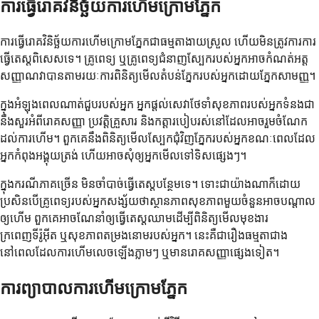
ការធ្វើរោគវិនិច្ឆ័យការហើមក្រោមភ្នែក
ការធ្វើរោគវិនិច្ឆ័យការហើមក្រោមភ្នែកជាធម្មតាងាយស្រួល ហើយមិនត្រូវការការ
ធ្វើតេស្តពិសេសទេ។ គ្រូពេទ្យ ឬគ្រូពេទ្យជំនាញស្បែករបស់អ្នកអាចកំណត់អត្ត
សញ្ញាណវាបានតាមរយៈការពិនិត្យមើលតំបន់ភ្នែករបស់អ្នកដោយភ្នែកសាមញ្ញ។
ក្នុងអំឡុងពេលណាត់ជួបរបស់អ្នក អ្នកផ្តល់សេវាថែទាំសុខភាពរបស់អ្នកទំនងជា
នឹងសួរអំពីរោគសញ្ញា ប្រវត្តិគ្រួសារ និងកត្តារបៀបរស់នៅដែលអាចរួមចំណែក
ដល់ការហើម។ ពួកគេនឹងពិនិត្យមើលស្បែកជុំវិញភ្នែករបស់អ្នកខណៈពេលដែល
អ្នកកំពុងអង្គុយត្រង់ ហើយអាចសុំឲ្យអ្នកមើលទៅទិសផ្សេងៗ។
ក្នុងករណីភាគច្រើន មិនចាំបាច់ធ្វើតេស្តបន្ថែមទេ។ ទោះជាយ៉ាងណាក៏ដោយ
ប្រសិនបើគ្រូពេទ្យរបស់អ្នកសង្ស័យថាស្ថានភាពសុខភាពមួយចំនួនអាចបណ្តាល
ឲ្យហើម ពួកគេអាចណែនាំឲ្យធ្វើតេស្តឈាមដើម្បីពិនិត្យមើលមុខងារ
ក្រពេញទីរ៉ូអ៊ីត ឬសុខភាពតម្រងនោមរបស់អ្នក។ នេះគឺជារឿងធម្មតាជាង
នៅពេលដែលការហើមលេចឡើងភ្លាមៗ ឬមានរោគសញ្ញាផ្សេងទៀត។
ការព្យាបាលការហើមក្រោមភ្នែក