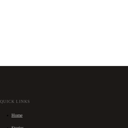
QUICK LINKS
Home
Stories