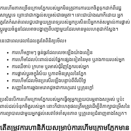
ការហើមភាគច្រើនក្រោមភ្នែករបស់អ្នកមិនត្រូវការការយកចិត្តទុកដាក់ពីវេជ្ជ
សាស្រ្តទេ ព្រោះវាជាកង្វល់សម្រស់ជាធម្មតា។ ទោះជាយ៉ាងណាក៏ដោយ អ្នក
គួរតែកំណត់ពេលជួបជាមួយគ្រូពេទ្យរបស់អ្នកប្រសិនបើអ្នកកត់សម្គាល់ការផ្លាស់
ប្តូរមួយចំនួនដែលអាចបង្ហាញពីបញ្ហាមួយដែលមានមូលហេតុជាក់ស្តែង។
នេះជាពេលវេលាដែលគួរតែពិនិត្យមើល៖
ការហើមភ្លាមៗ ធ្ងន់ធ្ងរដែលលេចឡើងយ៉ាងលឿន
ការហើមដែលប៉ះពាល់ដល់ផ្នែកផ្សេងទៀតនៃមុខ ឬរាងកាយរបស់អ្នក
ការឈឺចាប់ ក្រហម ឬរមាស់ជុំវិញភ្នែករបស់អ្នក
ការផ្លាស់ប្តូរចក្ខុវិស័យ ឬភាពមិនស្រួលនៃភ្នែក
ការហើមដែលមិនប្រសើរឡើងបន្ទាប់ពីពីរបីថ្ងៃ
សញ្ញានៃការឆ្លងមេរោគដូចជាការហូររាវ ឬគ្រុនក្តៅ
ប្រសិនបើការហើមក្រោមភ្នែករបស់អ្នកធ្វើឲ្យអ្នកព្រួយបារម្ភខាងសម្រស់ ឬប៉ះ
ពាល់ដល់ទំនុកចិត្តរបស់អ្នក នោះក៏ជាហេតុផលត្រឹមត្រូវដើម្បីពិភាក្សាជម្រើសនៃ
ការព្យាបាលជាមួយអ្នកផ្តល់សេវាថែទាំសុខភាព ឬគ្រូពេទ្យជំនាញខាងស្បែក។
តើតម្រូវការហានិភ័យសម្រាប់ការហើមក្រោមភ្នែកមាន