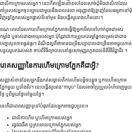
ជាលិកាក្រោមរបស់អ្នក។ នេះកើតឡើងនៅពេលដែលសាច់ដុំនិងជាលិកាដែល
គាំទ្ររបស់អ្នកចុះខ្សោយជាមួយនឹងពេលវេលា អនុញ្ញាតឱ្យខ្លាញ់ដែលធម្មតានៅជុំ
វិញរន្ធភ្នែករបស់អ្នកផ្លាស់ទីទៅមុខ និងបង្កើតរូបរាងហើមនោះ។
ខណៈពេលដែលការហើមក្រោមភ្នែកអាចធ្វើឱ្យអ្នកមើលទៅហាក់ដូចជាអស់
កម្លាំង ឬចាស់ជាងអាយុរបស់អ្នក ប៉ុន្តែវាជាការព្រួយបារម្ភផ្នែកសម្រស់ជាជាង
បញ្ហាសុខភាពធ្ងន់ធ្ងរ។ ដំណឹងល្អគឺថាមានជម្រើសព្យាបាលជាច្រើនអាចជួយកាត់
បន្ថយរូបរាងរបស់វា ចាប់ពីវិធីព្យាបាលនៅផ្ទះសាមញ្ញរហូតដល់នីតិវិធីវិជ្ជាជីវៈ។
រោគសញ្ញានៃការហើមក្រោមភ្នែកគឺជាអ្វី?
សញ្ញាសំខាន់ដែលអ្នកនឹងកត់សម្គាល់គឺការហើមបន្តិចបន្តួច ឬការហើមក្រោម
ភ្នែកមួយ ឬទាំងពីរ។ នេះបង្កើតរូបរាង“កាបូប” ដែលអាចប្រែប្រួលទំហំពេញមួយ
ថ្ងៃ ឬពីមួយថ្ងៃទៅមួយថ្ងៃ។
នេះគឺជារោគសញ្ញាទូទៅបំផុតដែលអ្នកអាចជួបប្រទះ៖
ជាលិកាហើម ឬហើមក្រោមរបស់អ្នក
រង្វង់ងងឹត ឬស្រមោលក្រោមភ្នែករបស់អ្នក
ស្បែកស្រក់ ឬចុះខ្សោយជុំវិញតំបន់ភ្នែករបស់អ្នក