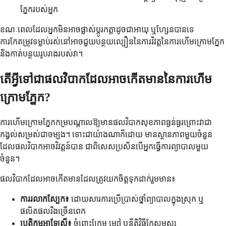
ភ្នែករបស់អ្នក
ខណៈពេលដែលអ្នកមិនអាចផ្លាស់ប្តូរកត្តាដូចជាអាយុ ឬហ្សែនបានទេ
ការកែតម្រូវទម្លាប់រស់នៅអាចជួយបន្ថយល្បឿននៃការវិវត្តនៃការហើមក្រោមភ្នែក
និងកាត់បន្ថយរូបរាងរបស់វា។
តើអ្វីទៅជាផលវិបាកដែលអាចកើតមាននៃការហើម
ក្រោមភ្នែក?
ការហើមក្រោមភ្នែកកម្របណ្តាលឱ្យមានផលវិបាកសុខភាពធ្ងន់ធ្ងរព្រោះវាជា
កង្វល់សម្រស់ជាចម្បង។ ទោះជាយ៉ាងណាក៏ដោយ មានស្ថានភាពមួយចំនួន
ដែលផលវិបាកអាចវិវត្តន៍បាន ជាពិសេសប្រសិនបើអ្នកធ្វើការព្យាបាលមួយ
ចំនួន។
ផលវិបាកដែលអាចកើតមានដែលត្រូវយកចិត្តទុកដាក់រួមមាន៖
ការរលាកស្បែក៖
ដោយសារការប្រើប្រាស់ថ្នាំព្យាបាលក្នុងស្រុក ឬ
ផលិតផលរឹងច្រើនពេក
ប្រតិកម្មអាឡែស៊ី៖
ចំពោះក្រែម ម្សៅ ឬនីតិវិធីកែសម្ផស្ស