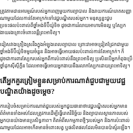
ត្រូវតាមដានអារម្មណ៍របស់អ្នកពេញមួយការព្យាបាល និងរាយការណ៍រោគសញ្ញា
ណាមួយដែលកាន់តែអាក្រក់ទៅវេជ្ជបណ្ឌិតរបស់អ្នក។ មនុស្សខ្លះជួប
ប្រទះផលប៉ះពាល់ពីថ្នាំអង់ទីប៊ីយ៉ូទិច ដូចជាការរំលាយអាហារមិនល្អ ឬស្បែក
ងាយរងគ្រោះចំពោះពន្លឺព្រះអាទិត្យ។
ជៀសវាងគ្រឿងស្រវឹងក្នុងអំឡុងពេលព្យាបាល ព្រោះវាអាចជ្រៀតជ្រែកជាមួយ
ថ្នាំអង់ទីប៊ីយ៉ូទិចមួយចំនួន និងអាចធ្វើអោយផលប៉ះពាល់កាន់តែអាក្រក់។ ក៏
ដូចជាការពារស្បែករបស់អ្នកពីការប៉ះពាល់នឹងព្រះអាទិត្យ ប្រសិនបើអ្នកកំពុងប្រើ
ថ្នាំដុកស៊ីស៊ីក្លីន ដែលអាចធ្វើអោយអ្នកងាយនឹងរលាកស្បែកដោយព្រះអាទិត្យ។
តើអ្នកគួរត្រៀមខ្លួនសម្រាប់ការណាត់ជួបជាមួយវេជ្ជ
បណ្ឌិតយ៉ាងដូចម្តេច?
ការរៀបចំសម្រាប់ការណាត់ជួបរបស់អ្នកជួយធានាថាវេជ្ជបណ្ឌិតរបស់អ្នកមាន
ព័ត៌មានទាំងអស់ដែលត្រូវការដើម្បីធ្វើរោគវិនិច្ឆ័យ និងព្យាបាលស្ថានភាពរបស់
អ្នកបានយ៉ាងមានប្រសិទ្ធភាព។ គិតអំពីសកម្មភាពថ្មីៗរបស់អ្នក និងការប៉ះពាល់
ណាមួយដែលអាចកើតមានចំពោះសត្វ ឬផលិតផលដែលមិនបានប៉ាស្ទ័រឡើង។