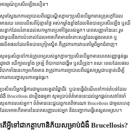
អារម្មណ៍ប្រសើរឡើងលឿន។
សូមស្វែងរកការព្យាបាលពីវេជ្ជបណ្ឌិតភ្លាមៗប្រសិនបើអ្នកមានគ្រុនក្តៅដែល
មានរយៈពេលលើសពីប៉ុន្មានថ្ងៃ អស់កម្លាំងខ្លាំងដែលមិនបានប្រសើរឡើង ឬឈឺ
សន្លាក់ដែលរំខានដល់សកម្មភាពប្រចាំថ្ងៃរបស់អ្នក។ រោគសញ្ញាទាំងនេះ រួម
ជាមួយនឹងការប៉ះពាល់ដែលអាចកើតមានចំពោះសត្វដែលឆ្លងមេរោគ ឬ
ផលិតផលដែលមិនបានក្រៀមស្វិត គឺត្រូវការការវាយតម្លៃពីអ្នកជំនាញ។
សូមទូរស័ព្ទទៅកាន់គ្រូពេទ្យរបស់អ្នកភ្លាមៗប្រសិនបើអ្នកមានរោគសញ្ញាធ្ងន់ធ្ងរ
ដូចជា ឈឺក្បាលខ្លាំង ច្រឡំ ពិបាកដកដង្ហើម ឬឈឺទ្រូង។ ខណៈពេលដែលផល
វិបាកទាំងនេះកម្រកើតមាន វាត្រូវការការព្យាបាលពីវេជ្ជសាស្រ្តជាបន្ទាន់ដើម្បី
ការពារបញ្ហាសុខភាពធ្ងន់ធ្ងរ។
ប្រសិនបើអ្នកធ្វើការជាមួយសត្វជាវិជ្ជាជីវៈ ឬបានធ្វើដំណើរទៅកាន់តំបន់ដែល
ជំងឺ Brucellosis ជារឿងធម្មតា សូមប្រាប់ព័ត៌មាននេះដល់អ្នកផ្តល់សេវាថែទាំ
សុខភាពរបស់អ្នក។ ព័ត៌មាននេះជួយពួកគេពិចារណា Brucellosis ជាមូលហេតុ
ដែលអាចកើតមាននៃរោគសញ្ញារបស់អ្នក និងបញ្ជាការធ្វើតេស្តសមស្រប។
តើអ្វីទៅជាកត្តាហានិភ័យសម្រាប់ជំងឺ Brucellosis?