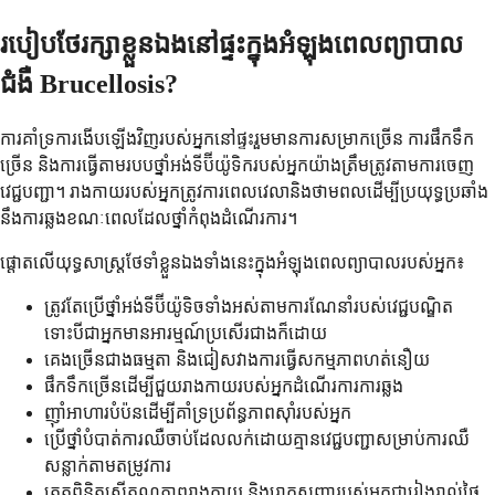
របៀបថែរក្សាខ្លួនឯងនៅផ្ទះក្នុងអំឡុងពេលព្យាបាល
ជំងឺ Brucellosis?
ការគាំទ្រការងើបឡើងវិញរបស់អ្នកនៅផ្ទះរួមមានការសម្រាកច្រើន ការផឹកទឹក
ច្រើន និងការធ្វើតាមរបបថ្នាំអង់ទីប៊ីយ៉ូទិករបស់អ្នកយ៉ាងត្រឹមត្រូវតាមការចេញ
វេជ្ជបញ្ជា។ រាងកាយរបស់អ្នកត្រូវការពេលវេលានិងថាមពលដើម្បីប្រយុទ្ធប្រឆាំង
នឹងការឆ្លងខណៈពេលដែលថ្នាំកំពុងដំណើរការ។
ផ្តោតលើយុទ្ធសាស្ត្រថែទាំខ្លួនឯងទាំងនេះក្នុងអំឡុងពេលព្យាបាលរបស់អ្នក៖
ត្រូវតែប្រើថ្នាំអង់ទីប៊ីយ៉ូទិចទាំងអស់តាមការណែនាំរបស់វេជ្ជបណ្ឌិត
ទោះបីជាអ្នកមានអារម្មណ៍ប្រសើរជាងក៏ដោយ
គេងច្រើនជាងធម្មតា និងជៀសវាងការធ្វើសកម្មភាពហត់នឿយ
ផឹកទឹកច្រើនដើម្បីជួយរាងកាយរបស់អ្នកដំណើរការការឆ្លង
ញ៉ាំអាហារបំប៉នដើម្បីគាំទ្រប្រព័ន្ធភាពស៊ាំរបស់អ្នក
ប្រើថ្នាំបំបាត់ការឈឺចាប់ដែលលក់ដោយគ្មានវេជ្ជបញ្ជាសម្រាប់ការឈឺ
សន្លាក់តាមតម្រូវការ
ត្រួតពិនិត្យសីតុណ្ហភាពរាងកាយ និងរោគសញ្ញារបស់អ្នកជារៀងរាល់ថ្ងៃ