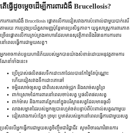
តើធ្វើដូចម្តេចដើម្បីការពារជំងឺ Brucellosis?
ការការពារជំងឺ Brucellosis ផ្តោតលើការជៀសវាងការប៉ះពាល់ជាមួយបាក់តេរី
តាមរយៈការប្រុងប្រយ័ត្នសាមញ្ញប៉ុន្តែមានប្រសិទ្ធភាព។ យុទ្ធសាស្ត្រការពារភាគ
ច្រើនផ្តោតលើការគ្រប់គ្រងអាហារដែលមានសុវត្ថិភាពនិងវិធានការការពារ
នៅពេលធ្វើការជាមួយសត្វ។
អ្នកអាចកាត់បន្ថយហានិភ័យរបស់អ្នកបានយ៉ាងសំខាន់ដោយអនុវត្តតាមការ
ណែនាំទាំងនេះ៖
ប្រើប្រាស់ផលិតផលទឹកដោះគោដែលបានកែច្នៃតែប៉ុណ្ណោះ
ហើយជៀសវាងទឹកដោះគោឆៅ
ចម្អិនសាច់ឲ្យសព្វ ជាពិសេសសាច់ជ្រូក និងសាច់សត្វព្រៃ
ពាក់ស្រោមដៃការពារនៅពេលចាប់សត្វ ឬផលិតផលសត្វ
ពាក់ម៉ាស និងការពារភ្នែកនៅក្នុងបរិស្ថានសត្វដែលមានធូលី
លាងសម្អាតដៃរបស់អ្នកឲ្យបានហ្មត់ចត់បន្ទាប់ពីប៉ះពាល់សត្វណាមួយ
ជៀសវាងការប៉ះភ្នែក ច្រមុះ ឬមាត់របស់អ្នកនៅពេលធ្វើការជាមួយសត្វ
ប្រសិនបើអ្នកធ្វើការជាមួយសត្វចិញ្ចឹមជាវិជ្ជាជីវៈ សូមពិចារណាវិធានការ