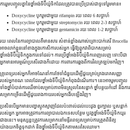
ការរួមបញ្ចូលគ្នានៃថ្នាំអង់ទីប៊ីយ៉ូទិកដែលត្រូវបានប្រើប្រាស់ជាទូទៅរួមមាន៖
Doxycycline បូករួមជាមួយ rifampin រយៈពេល 6 សប្តាហ៍
Doxycycline បូករួមជាមួយ streptomycin រយៈពេល 2-3 សប្តាហ៍
Doxycycline បូករួមជាមួយ gentamicin រយៈពេល 1-2 សប្តាហ៍
រយៈពេលនៃការព្យាបាលគឺមានសារៈសំខាន់ខ្លាំងណាស់ព្រោះបាក់តេរី Brucella
អាចលាក់ខ្លួននៅខាងក្នុងកោសិការបស់អ្នក ធ្វើឱ្យពួកវាពិបាកសម្រាប់
ថ្នាំអង់ទីប៊ីយ៉ូទិកក្នុងការទៅដល់។ ការប្រើថ្នាំអង់ទីប៊ីយ៉ូទិកពេញលេញ ទោះបីជា
អ្នកមានអារម្មណ៍ប្រសើរជាងក៏ដោយ ការពារការឆ្លងពីការវិលត្រឡប់មកវិញ។
គ្រូពេទ្យរបស់អ្នកក៏អាចណែនាំការថែទាំជំនួយដើម្បីជួយគ្រប់គ្រងរោគសញ្ញា
របស់អ្នកខណៈពេលដែលថ្នាំអង់ទីប៊ីយ៉ូទិកកំពុងដំណើរការ។ នេះអាចរួមបញ្ចូល
ទាំងថ្នាំបំបាត់ការឈឺចាប់សម្រាប់ភាពមិនស្រួលនៃសន្លាក់ ថ្នាំបន្ថយកំដៅ និងការ
សម្រាកច្រើនដើម្បីជួយរាងកាយរបស់អ្នកងើបឡើងវិញ។
ប្រសិនបើអ្នកមានបញ្ហាស្មុគស្មាញដែលប៉ះពាល់ដល់បេះដូង ខួរក្បាល ឬសន្លាក់
របស់អ្នក អ្នកអាចត្រូវការការព្យាបាលឯកទេសបន្ថែម ឬវគ្គថ្នាំអង់ទីប៊ីយ៉ូទិកយូរ
ជាងនេះ។ មនុស្សខ្លះត្រូវការសម្រាកនៅមន្ទីរពេទ្យសម្រាប់ការត្រួតពិនិត្យ
យ៉ាងយកចិត្តទុកដាក់ និងថ្នាំអង់ទីប៊ីយ៉ូទិកតាមសរសៃឈាម។