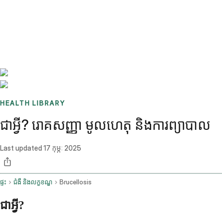
Benchmarks
Stories
FAQ
Sign up / Log in
HEALTH LIBRARY
ជាអ្វី? រោគសញ្ញា មូលហេតុ និងការព្យាបាល
Last updated
17 កុម្ភៈ 2025
ផ្ទះ
ជំងឺ និងលក្ខខណ្ឌ
Brucellosis
ជាអ្វី?