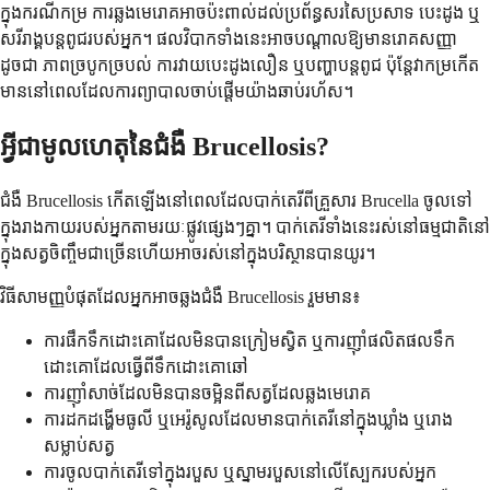
ក្នុងករណីកម្រ ការឆ្លងមេរោគអាចប៉ះពាល់ដល់ប្រព័ន្ធសរសៃប្រសាទ បេះដូង ឬ
សរីរាង្គបន្តពូជរបស់អ្នក។ ផលវិបាកទាំងនេះអាចបណ្តាលឱ្យមានរោគសញ្ញា
ដូចជា ភាពច្របូកច្របល់ ការវាយបេះដូងលឿន ឬបញ្ហាបន្តពូជ ប៉ុន្តែវាកម្រកើត
មាននៅពេលដែលការព្យាបាលចាប់ផ្តើមយ៉ាងឆាប់រហ័ស។
អ្វីជាមូលហេតុនៃជំងឺ Brucellosis?
ជំងឺ Brucellosis កើតឡើងនៅពេលដែលបាក់តេរីពីគ្រួសារ Brucella ចូលទៅ
ក្នុងរាងកាយរបស់អ្នកតាមរយៈផ្លូវផ្សេងៗគ្នា។ បាក់តេរីទាំងនេះរស់នៅធម្មជាតិនៅ
ក្នុងសត្វចិញ្ចឹមជាច្រើនហើយអាចរស់នៅក្នុងបរិស្ថានបានយូរ។
វិធីសាមញ្ញបំផុតដែលអ្នកអាចឆ្លងជំងឺ Brucellosis រួមមាន៖
ការផឹកទឹកដោះគោដែលមិនបានក្រៀមស្វិត ឬការញ៉ាំផលិតផលទឹក
ដោះគោដែលធ្វើពីទឹកដោះគោឆៅ
ការញ៉ាំសាច់ដែលមិនបានចម្អិនពីសត្វដែលឆ្លងមេរោគ
ការដកដង្ហើមធូលី ឬអេរ៉ូសូលដែលមានបាក់តេរីនៅក្នុងឃ្លាំង ឬរោង
សម្លាប់សត្វ
ការចូលបាក់តេរីទៅក្នុងរបួស ឬស្នាមរបួសនៅលើស្បែករបស់អ្នក