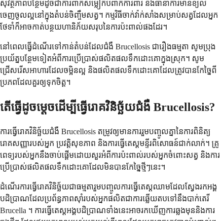
សុវត្ថិភាពបន្ថែមដូចជាការពាក់សម្លៀកបំពាក់ការពារ និងធានាការមានខ្យល់
ចេញចូលល្អនៅក្នុងតំបន់ចិញ្ចឹមសត្វ។ កម្មវិធីចាក់វ៉ាក់សាំងសម្រាប់សត្វដែលអ្នក
ថែទាំក៏អាចកាត់បន្ថយហានិភ័យសរុបនៃការប៉ះពាល់ផងដែរ។
នៅពេលធ្វើដំណើរទៅកាន់តំបន់ដែលជំងឺ Brucellosis ជារឿងធម្មតា សូមប្រុង
ប្រយ័ត្នបន្ថែមទៀតអំពីការប្រើប្រាស់ផលិតផលទឹកដោះគោក្នុងស្រុក។ សូម
ជ្រើសរើសអាហារដែលចម្អិនល្អ និងផលិតផលទឹកដោះគោដែលត្រូវបានកែច្នៃពី
ប្រភពដែលគួរឲ្យទុកចិត្ត។
តើធ្វើដូចម្តេចដើម្បីធ្វើរោគវិនិច្ឆ័យជំងឺ Brucellosis?
ការធ្វើរោគវិនិច្ឆ័យជំងឺ Brucellosis តម្រូវឲ្យមានការរួមបញ្ចូលគ្នានៃការពិនិត្យ
រោគសញ្ញារបស់អ្នក ប្រវត្តិសុខភាព និងការធ្វើតេស្តមន្ទីរពិសោធន៍ជាក់លាក់។ គ្រូ
ពេទ្យរបស់អ្នកនឹងចាប់ផ្តើមដោយសួរអំពីការប៉ះពាល់របស់អ្នកចំពោះសត្វ និងការ
ប្រើប្រាស់ផលិតផលទឹកដោះគោដែលមិនបានកែច្នៃថ្មីៗនេះ។
ដំណើរការធ្វើរោគវិនិច្ឆ័យជាធម្មតារួមបញ្ចូលការធ្វើតេស្តឈាមដែលស្វែងរកអង្គ
បដិប្រាណដែលប្រព័ន្ធភាពស៊ាំរបស់អ្នកផលិតជាការឆ្លើយតបទៅនឹងបាក់តេរី
Brucella ។ ការធ្វើតេស្តអង្គបដិប្រាណទាំងនេះអាចរកឃើញការឆ្លងមុននិងការ