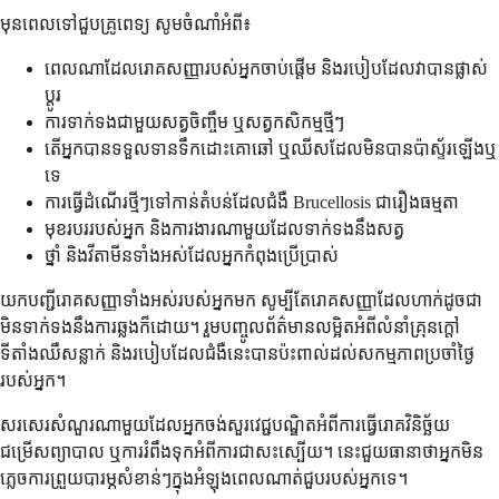
មុនពេលទៅជួបគ្រូពេទ្យ សូមចំណាំអំពី៖
ពេលណាដែលរោគសញ្ញារបស់អ្នកចាប់ផ្តើម និងរបៀបដែលវាបានផ្លាស់
ប្តូរ
ការទាក់ទងជាមួយសត្វចិញ្ចឹម ឬសត្វកសិកម្មថ្មីៗ
តើអ្នកបានទទួលទានទឹកដោះគោឆៅ ឬឈីសដែលមិនបានប៉ាស្ទ័រឡើងឬ
ទេ
ការធ្វើដំណើរថ្មីៗទៅកាន់តំបន់ដែលជំងឺ Brucellosis ជារឿងធម្មតា
មុខរបររបស់អ្នក និងការងារណាមួយដែលទាក់ទងនឹងសត្វ
ថ្នាំ និងវីតាមីនទាំងអស់ដែលអ្នកកំពុងប្រើប្រាស់
យកបញ្ជីរោគសញ្ញាទាំងអស់របស់អ្នកមក សូម្បីតែរោគសញ្ញាដែលហាក់ដូចជា
មិនទាក់ទងនឹងការឆ្លងក៏ដោយ។ រួមបញ្ចូលព័ត៌មានលម្អិតអំពីលំនាំគ្រុនក្តៅ
ទីតាំងឈឺសន្លាក់ និងរបៀបដែលជំងឺនេះបានប៉ះពាល់ដល់សកម្មភាពប្រចាំថ្ងៃ
របស់អ្នក។
សរសេរសំណួរណាមួយដែលអ្នកចង់សួរវេជ្ជបណ្ឌិតអំពីការធ្វើរោគវិនិច្ឆ័យ
ជម្រើសព្យាបាល ឬការរំពឹងទុកអំពីការជាសះស្បើយ។ នេះជួយធានាថាអ្នកមិន
ភ្លេចការព្រួយបារម្ភសំខាន់ៗក្នុងអំឡុងពេលណាត់ជួបរបស់អ្នកទេ។