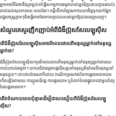
អ្នកអាចរំពឹងថានឹងត្រឡប់ទៅធ្វើសកម្មភាពធម្មតារបស់អ្នកវិញដោយគ្មានផលប៉ះ
ពាល់ដល់សុខភាពរយៈពេលវែង។ គន្លឹះគឺការស្វែងរកការយកចិត្តទុកដាក់ផ្នែក
វេជ្ជសាស្ត្រភ្លាមៗនិងធ្វើតាមផែនការព្យាបាលរបស់អ្នកឱ្យបានពេញលេញ។
សំណួរគេសួរញឹកញាប់អំពីជំងឺប្រ៊ុសសែលឡូស៊ីស
តើជំងឺប្រ៊ុសសែលឡូស៊ីសអាចរីករាលដាលពីមនុស្សម្នាក់ទៅមនុស្ស
ម្នាក់ទេ?
ជំងឺប្រ៊ុសសែលឡូស៊ីសកម្ររីករាលដាលពីមនុស្សម្នាក់ទៅមនុស្សម្នាក់តាមរយៈ
ការប៉ះពាល់ធម្មតា។ បាក់តេរីជាធម្មតាផ្ទេរពីសត្វទៅមនុស្សមិនមែនពីមនុស្សទៅ
មនុស្សទេ។ ទោះជាយ៉ាងណាក៏ដោយ ករណីកម្រណាស់នៃការឆ្លងមេរោគបាន
កើតឡើងតាមរយៈការប្តូរសរីរាង្គ ការផ្ទេរឈាម ឬទំនាក់ទំនងផ្លូវភេទជាមួយដៃគូ
ដែលឆ្លងមេរោគ។
តើវាចំណាយពេលប៉ុន្មានដើម្បីជាសះស្បើយពីជំងឺប្រ៊ុសសែលឡូ
ស៊ីស?