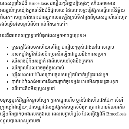
រោគសញ្ញានៃជំងឺ Brucellosis ជារឿយៗវិវឌ្ឍបន្តិចម្តងៗ ហើយអាចមាន
អារម្មណ៍ស្រដៀងគ្នាទៅនឹងជំងឺផ្តាសាយ ដែលពេលខ្លះធ្វើឱ្យការធ្វើរោគវិនិច្ឆ័យ
ពិបាក។ សញ្ញាទាំងនោះជាធម្មតាលេចឡើងគ្រប់ទីកន្លែងពីមួយសប្តាហ៍ទៅរហូត
ដល់ច្រើនខែបន្ទាប់ពីប៉ះពាល់នឹងបាក់តេរី។
នេះគឺជារោគសញ្ញាទូទៅបំផុតដែលអ្នកអាចជួបប្រទះ៖
គ្រុនក្តៅដែលមកហើយទៅវិញ ជារឿយៗខ្ពស់ជាងនៅពេលល្ងាច
អស់កម្លាំងខ្លាំងដែលមិនប្រសើរឡើងជាមួយនឹងការសម្រាក
ឈឺសាច់ដុំនិងសន្លាក់ ជាពិសេសនៅខ្នងនិងត្រគាក
ឈឺក្បាលដែលអាចធ្ងន់ធ្ងរណាស់
ញើសពេលយប់ដែលជ្រាបចូលសម្លៀកបំពាក់ឬគ្រែរបស់អ្នក
បាត់បង់ចំណង់អាហារនិងការធ្លាក់ចុះទម្ងន់ដោយមិនបានគ្រោងទុក
ឈឺពោះនិងមិនស្រួលទូទៅ
មនុស្សខ្លះក៏វិវឌ្ឍន៍កន្ទួលស្បែក កូនកណ្តុរហើម ឬលំពែងហើមផងដែរ។ លំនាំ
គ្រុនក្តៅជារឿយៗជាសញ្ញាដែលគួរឱ្យកត់សម្គាល់បំផុត ព្រោះវាមានទំនោរកើន
ឡើងនិងធ្លាក់ចុះជារលកក្នុងរយៈពេលសប្តាហ៍ឬខែ ដែលធ្វើឱ្យជំងឺ Brucellosis
ទទួលបានរហស្សនាមថា