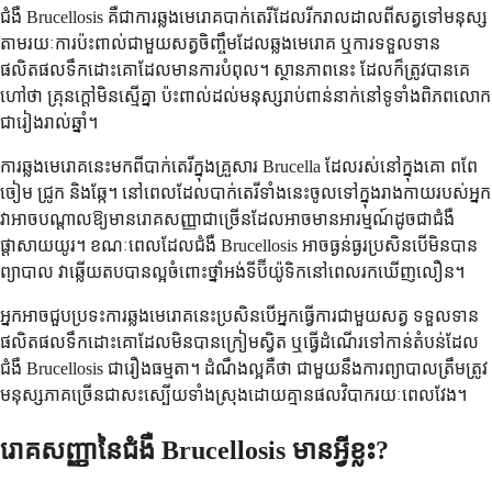
ជំងឺ Brucellosis គឺជាការឆ្លងមេរោគបាក់តេរីដែលរីករាលដាលពីសត្វទៅមនុស្ស
តាមរយៈការប៉ះពាល់ជាមួយសត្វចិញ្ចឹមដែលឆ្លងមេរោគ ឬការទទួលទាន
ផលិតផលទឹកដោះគោដែលមានការបំពុល។ ស្ថានភាពនេះ ដែលក៏ត្រូវបានគេ
ហៅថា គ្រុនក្តៅមិនស្មើគ្នា ប៉ះពាល់ដល់មនុស្សរាប់ពាន់នាក់នៅទូទាំងពិភពលោក
ជារៀងរាល់ឆ្នាំ។
ការឆ្លងមេរោគនេះមកពីបាក់តេរីក្នុងគ្រួសារ Brucella ដែលរស់នៅក្នុងគោ ពពែ
ចៀម ជ្រូក និងឆ្កែ។ នៅពេលដែលបាក់តេរីទាំងនេះចូលទៅក្នុងរាងកាយរបស់អ្នក
វាអាចបណ្តាលឱ្យមានរោគសញ្ញាជាច្រើនដែលអាចមានអារម្មណ៍ដូចជាជំងឺ
ផ្តាសាយយូរ។ ខណៈពេលដែលជំងឺ Brucellosis អាចធ្ងន់ធ្ងរប្រសិនបើមិនបាន
ព្យាបាល វាឆ្លើយតបបានល្អចំពោះថ្នាំអង់ទីប៊ីយ៉ូទិកនៅពេលរកឃើញលឿន។
អ្នកអាចជួបប្រទះការឆ្លងមេរោគនេះប្រសិនបើអ្នកធ្វើការជាមួយសត្វ ទទួលទាន
ផលិតផលទឹកដោះគោដែលមិនបានក្រៀមស្វិត ឬធ្វើដំណើរទៅកាន់តំបន់ដែល
ជំងឺ Brucellosis ជារឿងធម្មតា។ ដំណឹងល្អគឺថា ជាមួយនឹងការព្យាបាលត្រឹមត្រូវ
មនុស្សភាគច្រើនជាសះស្បើយទាំងស្រុងដោយគ្មានផលវិបាករយៈពេលវែង។
រោគសញ្ញានៃជំងឺ Brucellosis មានអ្វីខ្លះ?