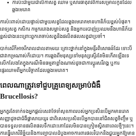
ការប៉ះជាមួយជាលិកាសត្វ ឈាម ឬសារធាតុរាវពីការសម្រាលកូនដែល
ឆ្លងមេរោគ
ការប៉ះពាល់ដោយផ្ទាល់ជាមួយសត្វដែលឆ្លងមេរោគមានហានិភ័យខ្ពស់បំផុត។
ពេទ្យសត្វ កសិករ កម្មកររោងសម្លាប់សត្វ និងអ្នកបរបាញ់ប្រឈមនឹងហានិភ័យ
ខ្ពស់ជាងនេះព្រោះពួកគេចាប់សត្វនិងផលិតផលសត្វជាប្រចាំ។
បាក់តេរីក៏អាចរីករាលដាលតាមរយៈគ្រោះថ្នាក់នៅក្នុងមន្ទីរពិសោធន៍ដែរ ទោះបី
ជាវាកម្រណាស់ក៏ដោយ។ ការឆ្លងពីមនុស្សទៅមនុស្សស្ទើរតែមិនកើតឡើងទេ
លើកលែងតែក្នុងករណីមិនធម្មតាខ្លាំងណាស់ដូចជាការប្តូរសរីរាង្គ ឬការ
ផ្ទេរឈាមពីអ្នកបរិច្ចាគដែលឆ្លងមេរោគ។
ពេលណាត្រូវទៅជួបគ្រូពេទ្យសម្រាប់ជំងឺ
Brucellosis?
អ្នកគួរតែទាក់ទងអ្នកផ្តល់សេវាថែទាំសុខភាពរបស់អ្នកប្រសិនបើអ្នកមានរោគ
សញ្ញាដូចជាជំងឺផ្តាសាយយូរ ជាពិសេសប្រសិនបើអ្នកបាននៅជិតសត្វចិញ្ចឹម ឬ
បានទទួលទានផលិតផលទឹកដោះគោដែលមិនបានក្រៀមស្វិតនាពេលថ្មីៗនេះ។
ការធ្វើរោគវិនិច្ឆ័យនិងការព្យាបាលដំបូងអាចការពារផលវិបាកនិងជួយអ្នកឱ្យមាន