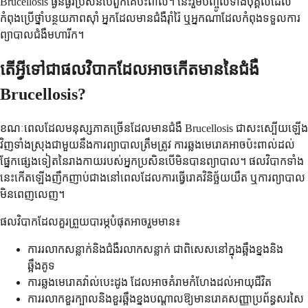
Brucellosis ធ្ងន់ធ្ងរប្រសិនបើពួកគេប៉ះពាល់។ នេះរួមបញ្ចូលទាំងបុគ្គលដែល
កំពុងប្រើថ្នាំបន្ថយភាពស៊ាំ អ្នកដែលមានជំងឺរ៉ាំរ៉ៃ ឬអ្នកណាដែលកំពុងទទួលការ
ព្យាបាលជំងឺមហារីក។
តើអ្វីទៅជាផលវិបាកដែលអាចកើតមាននៃជំងឺ
Brucellosis?
ខណៈពេលដែលមនុស្សភាគច្រើនដែលមានជំងឺ Brucellosis ជាសះស្បើយឡើង
វិញទាំងស្រុងជាមួយនឹងការព្យាបាលត្រឹមត្រូវ ការឆ្លងមេរោគអាចប៉ះពាល់ដល់
ផ្នែកផ្សេងទៀតនៃរាងកាយរបស់អ្នកប្រសិនបើមិនបានព្យាបាល។ ផលវិបាកទាំង
នេះកើតឡើងញឹកញាប់ជាងនៅពេលដែលការធ្វើរោគវិនិច្ឆ័យយឺត ឬការព្យាបាល
មិនពេញលេញ។
ផលវិបាកដែលគួរព្រួយបារម្ភបំផុតអាចរួមមាន៖
ការរលាកសន្លាក់និងជំងឺរលាកសន្លាក់ ជាពិសេសនៅក្នុងឆ្អឹងខ្នងនិង
ឆ្អឹងគូទ
ការឆ្លងមេរោគវ៉ាល់បេះដូង ដែលអាចគំរាមកំហែងដល់អាយុជីវិត
ការរលាកខួរក្បាលនិងខួរឆ្អឹងខ្នងបណ្តាលឱ្យមានរោគសញ្ញាប្រព័ន្ធសរសៃ