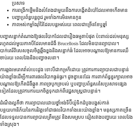
ប្រសាទ
ការពង្រីកថ្លើមនិងលំពែងជាមួយនឹងការបង្កើតដំបៅដែលអាចកើតមាន
បញ្ហាប្រព័ន្ធបន្តពូជ រួមទាំងការមិនមានកូន
ភាពអស់កម្លាំងរ៉ាំរ៉ៃដែលបន្តអស់រយៈពេលជាច្រើនខែឬឆ្នាំ
បញ្ហាសន្លាក់តំណាងឱ្យផលវិបាកដែលជារឿងធម្មតាបំផុត ប៉ះពាល់ដល់មនុស្ស
រហូតដល់មួយភាគបីដែលមានជំងឺ Brucellosis ដែលមិនបានព្យាបាល។
បាក់តេរីពិសេសចូលចិត្តឆ្អឹងខ្នងនិងសន្លាក់ធំ ដែលអាចបណ្តាលឱ្យមានការឈឺ
ចាប់រយៈពេលវែងនិងបញ្ហាចលនា។
ការឆ្លងមេរោគវ៉ាល់បេះដូង ទោះបីជាកម្រក៏ដោយ ត្រូវការការព្យាបាលជាបន្ទាន់
យ៉ាងខ្លាំងដើម្បីការពារផលវិបាកធ្ងន់ធ្ងរ។ ដូចគ្នានេះដែរ ការពាក់ព័ន្ធខួរក្បាលអាច
បណ្តាលឱ្យកើតជំងឺឆ្កួត ភាពច្របូកច្របល់ ឬបញ្ហាប្រព័ន្ធសរសៃប្រសាទផ្សេង
ទៀតដែលត្រូវការការយកចិត្តទុកដាក់ពីវេជ្ជសាស្រ្តជាបន្ទាន់។
ដំណឹងល្អគឺថា ការព្យាបាលដោយថ្នាំអង់ទីប៊ីយ៉ូទិកដំបូងបង្អស់កាត់
បន្ថយហានិភ័យនៃការវិវត្តទៅជាផលវិបាកទាំងនេះយ៉ាងខ្លាំង។ មនុស្សភាគច្រើន
ដែលទទួលបានការព្យាបាលត្រឹមត្រូវ និងសមស្រប ជៀសវាងបញ្ហារយៈពេលវែង
ទាំងស្រុង។