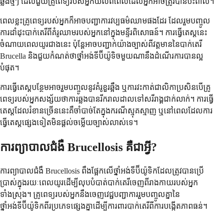
ឆ្លងថ្មីៗ ដែលជួយគ្រូពេទ្យរបស់អ្នកយល់ពីពេលដែលអ្នកអាចត្រូវបានប៉ះពាល់។
ពេលខ្លះគ្រូពេទ្យរបស់អ្នកក៏អាចបញ្ជាការវប្បធម៌ឈាមផងដែរ ដែលរួមបញ្ចូល
ការដាំដុះបាក់តេរីពីគំរូឈាមរបស់អ្នកនៅក្នុងមន្ទីរពិសោធន៍។ ការធ្វើតេស្តនេះ
ចំណាយពេលយូរជាងនេះ ប៉ុន្តែអាចបញ្ជាក់យ៉ាងច្បាស់ពីវត្តមាននៃបាក់តេរី
Brucella និងជួយកំណត់ថាថ្នាំអង់ទីប៊ីយ៉ូទិចមួយណានឹងដំណើរការបានល្អ
បំផុត។
ការធ្វើតេស្តបន្ថែមអាចរួមបញ្ចូលនូវគំរូខួរឆ្អឹង ឬការវះកាត់ជាលិកាប្រសិនបើគ្រូ
ពេទ្យរបស់អ្នកសង្ស័យថាការឆ្លងបានរីករាលដាលទៅសរីរាង្គជាក់លាក់។ ការធ្វើ
តេស្តដែលរំខានច្រើននេះគឺចាំបាច់តែក្នុងករណីស្មុគស្មាញ ឬនៅពេលដែលការ
ធ្វើតេស្តផ្សេងទៀតមិនផ្តល់ចម្លើយច្បាស់លាស់ទេ។
ការព្យាបាលជំងឺ Brucellosis គឺជាអ្វី?
ការព្យាបាលជំងឺ Brucellosis ពឹងផ្អែកលើថ្នាំអង់ទីប៊ីយ៉ូទិកដែលត្រូវបានប្រើ
ប្រាស់ក្នុងរយៈពេលយូរដើម្បីលុបបំបាត់បាក់តេរីចេញពីរាងកាយរបស់អ្នក
ទាំងស្រុង។ គ្រូពេទ្យរបស់អ្នកនឹងចេញវេជ្ជបញ្ជាការរួមបញ្ចូលគ្នានៃ
ថ្នាំអង់ទីប៊ីយ៉ូទិកពីរប្រភេទផ្សេងគ្នាដើម្បីការពារបាក់តេរីពីការបង្កើតភាពធន់។