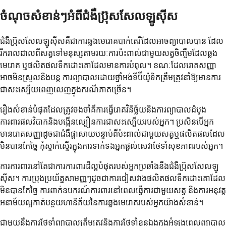
ចំណុចសំខាន់ៗអំពីជំងឺប្រ៊ុសសែលឡូស៊ីស
ជំងឺប្រ៊ុសសែលឡូស៊ីសគឺជាការឆ្លងមេរោគបាក់តេរីដែលអាចព្យាបាលបាន ដែល
រីករាលដាលពីសត្វទៅមនុស្សតាមរយៈការប៉ះពាល់ជាមួយសត្វចិញ្ចឹមដែលឆ្លង
មេរោគ ឬផលិតផលទឹកដោះគោដែលមានការបំពុល។ ខណៈដែលរោគសញ្ញា
អាចមិនស្រួលនិងបន្ត ការព្យាបាលដោយថ្នាំអង់ទីប៊ីយ៉ូទិកត្រឹមត្រូវនាំឱ្យមានការ
ជាសះស្បើយពេញលេញក្នុងករណីភាគច្រើន។
រឿងសំខាន់បំផុតដែលត្រូវចងចាំគឺការធ្វើរោគវិនិច្ឆ័យនិងការព្យាបាលដំបូង
ការពារផលវិបាកនិងបង្កើនល្បឿនការជាសះស្បើយរបស់អ្នក។ ប្រសិនបើអ្នក
មានរោគសញ្ញាដូចជាជំងឺផ្តាសាយបន្ទាប់ពីប៉ះពាល់ជាមួយសត្វឬផលិតផលដែល
មិនបានកែច្នៃ កុំស្ទាក់ស្ទើរក្នុងការទាក់ទងអ្នកផ្តល់សេវាថែទាំសុខភាពរបស់អ្នក។
ការការពារនៅតែជាការការពារដ៏ល្អបំផុតរបស់អ្នកប្រឆាំងនឹងជំងឺប្រ៊ុសសែលឡូ
ស៊ីស។ ការប្រុងប្រយ័ត្នសាមញ្ញៗដូចជាការជៀសវាងផលិតផលទឹកដោះគោដែល
មិនបានកែច្នៃ ការពាក់ឧបករណ៍ការពារនៅពេលធ្វើការជាមួយសត្វ និងការអនុវត្ត
អនាម័យល្អកាត់បន្ថយហានិភ័យនៃការឆ្លងមេរោគរបស់អ្នកយ៉ាងសំខាន់។
ជាមួយនឹងការថែទាំព្យាបាលត្រឹមត្រូវនិងការថែទាំខ្លួនឯងក្នុងអំឡុងពេលព្យាបាល