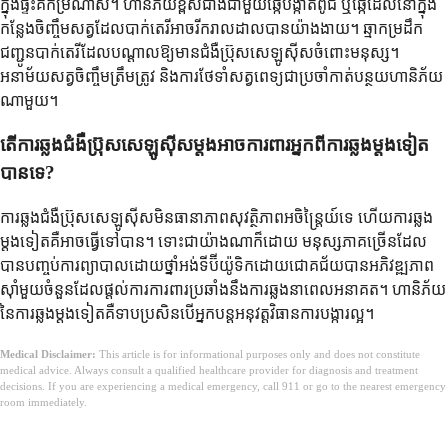
ក្នុងផ្ទះគឺកម្រណាស់។ ហានិភ័យខ្ពស់ជាងជាមួយឆ្កែបង្កាត់ពូជ ឬឆ្កែដែលនៅក្នុង
កន្លែងចិញ្ចឹមសត្វដែលបាក់តេរីអាចរីករាលដាលបានយ៉ាងងាយ។ ឆ្មាកម្រដឹក
ជញ្ជូនបាក់តេរីដែលបណ្តាលឱ្យមានជំងឺប្រ៊ុសសេឡូស៊ីសចំពោះមនុស្ស។
អនាម័យសត្វចិញ្ចឹមត្រឹមត្រូវ និងការថែទាំសត្វពេទ្យជាប្រចាំកាត់បន្ថយហានិភ័យ
ណាមួយ។
តើការឆ្លងជំងឺប្រ៊ុសសេឡូស៊ីសម្តងអាចការពារអ្នកពីការឆ្លងម្តងទៀត
បានទេ?
ការឆ្លងជំងឺប្រ៊ុសសេឡូស៊ីសមិនធានាភាពសុវត្ថិភាពអចិន្ត្រៃយ៍ទេ ហើយការឆ្លង
ម្តងទៀតគឺអាចធ្វើទៅបាន។ ទោះជាយ៉ាងណាក៏ដោយ មនុស្សភាគច្រើនដែល
បានបញ្ចប់ការព្យាបាលដោយថ្នាំអង់ទីប៊ីយ៉ូទិកដោយជោគជ័យបានអភិវឌ្ឍភាព
ស៊ាំមួយចំនួនដែលផ្តល់ការការពារប្រឆាំងនឹងការឆ្លងនាពេលអនាគត។ ហានិភ័យ
នៃការឆ្លងម្តងទៀតគឺទាបប្រសិនបើអ្នកបន្តអនុវត្តវិធានការបង្ការល្អ។
Medical Disclaimer:
This article is for informational purposes only and does not constitute
medical advice. Always consult a qualified healthcare provider for diagnosis and treatment
decisions. If you are experiencing a medical emergency, call 911 or go to the nearest emergency
room immediately.