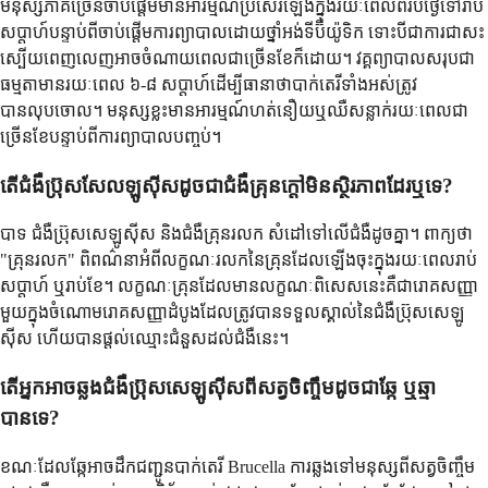
មនុស្សភាគច្រើនចាប់ផ្តើមមានអារម្មណ៍ប្រសើរឡើងក្នុងរយៈពេលពីរបីថ្ងៃទៅរាប់
សប្តាហ៍បន្ទាប់ពីចាប់ផ្តើមការព្យាបាលដោយថ្នាំអង់ទីប៊ីយ៉ូទិក ទោះបីជាការជាសះ
ស្បើយពេញលេញអាចចំណាយពេលជាច្រើនខែក៏ដោយ។ វគ្គព្យាបាលសរុបជា
ធម្មតាមានរយៈពេល ៦-៨ សប្តាហ៍ដើម្បីធានាថាបាក់តេរីទាំងអស់ត្រូវ
បានលុបចោល។ មនុស្សខ្លះមានអារម្មណ៍ហត់នឿយឬឈឺសន្លាក់រយៈពេលជា
ច្រើនខែបន្ទាប់ពីការព្យាបាលបញ្ចប់។
តើជំងឺប្រ៊ុសសែលឡូស៊ីសដូចជាជំងឺគ្រុនក្តៅមិនស្ថិរភាពដែរឬទេ?
បាទ ជំងឺប្រ៊ុសសេឡូស៊ីស និងជំងឺគ្រុនរលក សំដៅទៅលើជំងឺដូចគ្នា។ ពាក្យថា
"គ្រុនរលក" ពិពណ៌នាអំពីលក្ខណៈរលកនៃគ្រុនដែលឡើងចុះក្នុងរយៈពេលរាប់
សប្តាហ៍ ឬរាប់ខែ។ លក្ខណៈគ្រុនដែលមានលក្ខណៈពិសេសនេះគឺជារោគសញ្ញា
មួយក្នុងចំណោមរោគសញ្ញាដំបូងដែលត្រូវបានទទួលស្គាល់នៃជំងឺប្រ៊ុសសេឡូ
ស៊ីស ហើយបានផ្តល់ឈ្មោះជំនួសដល់ជំងឺនេះ។
តើអ្នកអាចឆ្លងជំងឺប្រ៊ុសសេឡូស៊ីសពីសត្វចិញ្ចឹមដូចជាឆ្កែ ឬឆ្មា
បានទេ?
ខណៈដែលឆ្កែអាចដឹកជញ្ជូនបាក់តេរី Brucella ការឆ្លងទៅមនុស្សពីសត្វចិញ្ចឹម