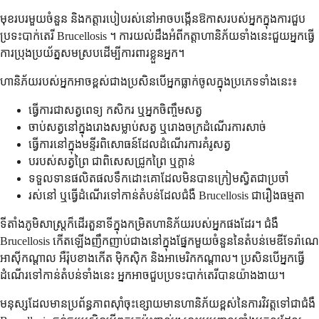
មុខរបរមួយចំនួន និងកត្តារបៀបរស់នៅអាចបង្កើនឱកាសរបស់អ្នកក្នុងការជួប
ប្រទះបាក់តេរី Brucellosis ។ ការយល់ដឹងអំពីកត្តាហានិភ័យទាំងនេះជួយអ្នកធ្វើ
ការប្រុងប្រយ័ត្នសមស្របដើម្បីការពារខ្លួនអ្នក។
ហានិភ័យរបស់អ្នកអាចខ្ពស់ជាងប្រសិនបើអ្នកធ្លាក់ចូលក្នុងប្រភេទទាំងនេះ៖
ធ្វើការជាសត្វពេទ្យ កសិករ ឬអ្នកចិញ្ចឹមសត្វ
ចាប់សត្វនៅក្នុងរោងសម្លាប់សត្វ ឬរោងចក្រដំណើរការសាច់
ធ្វើការនៅក្នុងមន្ទីរពិសោធន៍ដែលដំណើរការគំរូសត្វ
បរបស់សត្វព្រៃ ជាពិសេសជ្រូកព្រៃ ឬក្តាន់
ទទួលទានផលិតផលទឹកដោះគោដែលមិនបានក្រៀមស្វិតជាប្រចាំ
រស់នៅ ឬធ្វើដំណើរទៅកាន់តំបន់ដែលជំងឺ Brucellosis ជារឿងធម្មតា
ទីតាំងភូមិសាស្ត្រក៏ដើរតួនាទីក្នុងកម្រិតហានិភ័យរបស់អ្នកផងដែរ។ ជំងឺ
Brucellosis កើតឡើងញឹកញាប់ជាងនៅក្នុងផ្នែកមួយចំនួននៃតំបន់មេឌីទែរ៉ាណេ
អាស៊ីកណ្តាល អឺរ៉ុបខាងកើត ម៉ិកស៊ិក និងអាមេរិកកណ្តាល។ ប្រសិនបើអ្នកធ្វើ
ដំណើរទៅកាន់តំបន់ទាំងនេះ អ្នកអាចជួបប្រទះបាក់តេរីបានយ៉ាងងាយ។
មនុស្សដែលមានប្រព័ន្ធភាពស៊ាំចុះខ្សោយមានហានិភ័យខ្ពស់នៃការវិវត្តទៅជាជំងឺ