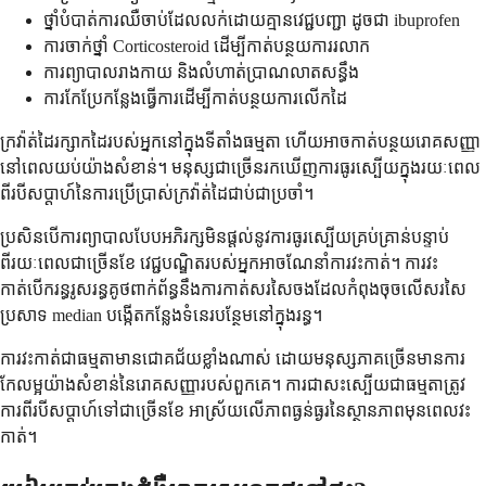
ថ្នាំបំបាត់ការឈឺចាប់ដែលលក់ដោយគ្មានវេជ្ជបញ្ជា ដូចជា ibuprofen
ការចាក់ថ្នាំ Corticosteroid ដើម្បីកាត់បន្ថយការរលាក
ការព្យាបាលរាងកាយ និងលំហាត់ប្រាណលាតសន្ធឹង
ការកែប្រែកន្លែងធ្វើការដើម្បីកាត់បន្ថយការលើកដៃ
ក្រវ៉ាត់ដៃរក្សាកដៃរបស់អ្នកនៅក្នុងទីតាំងធម្មតា ហើយអាចកាត់បន្ថយរោគសញ្ញា
នៅពេលយប់យ៉ាងសំខាន់។ មនុស្សជាច្រើនរកឃើញការធូរស្បើយក្នុងរយៈពេល
ពីរបីសប្តាហ៍នៃការប្រើប្រាស់ក្រវ៉ាត់ដៃជាប់ជាប្រចាំ។
ប្រសិនបើការព្យាបាលបែបអភិរក្សមិនផ្តល់នូវការធូរស្បើយគ្រប់គ្រាន់បន្ទាប់
ពីរយៈពេលជាច្រើនខែ វេជ្ជបណ្ឌិតរបស់អ្នកអាចណែនាំការវះកាត់។ ការវះ
កាត់បើករន្ធរូសរន្ធគូថពាក់ព័ន្ធនឹងការកាត់សរសៃចងដែលកំពុងចុចលើសរសៃ
ប្រសាទ median បង្កើតកន្លែងទំនេរបន្ថែមនៅក្នុងរន្ធ។
ការវះកាត់ជាធម្មតាមានជោគជ័យខ្លាំងណាស់ ដោយមនុស្សភាគច្រើនមានការ
កែលម្អយ៉ាងសំខាន់នៃរោគសញ្ញារបស់ពួកគេ។ ការជាសះស្បើយជាធម្មតាត្រូវ
ការពីរបីសប្តាហ៍ទៅជាច្រើនខែ អាស្រ័យលើភាពធ្ងន់ធ្ងរនៃស្ថានភាពមុនពេលវះ
កាត់។