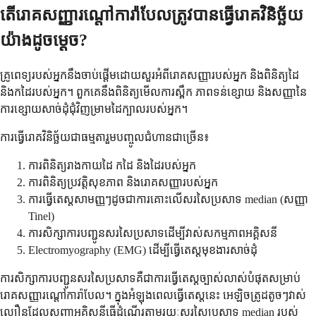
តើរោគសញ្ញារណ្ដៅការ៉ាបែលត្រូវបានធ្វើរោគវិនិច្ឆ័យ
យ៉ាងដូចម្ដេច?
គ្រូពេទ្យរបស់អ្នកនឹងចាប់ផ្តើមដោយសួរអំពីរោគសញ្ញារបស់អ្នក និងពិនិត្យដៃ
និងកដៃរបស់អ្នក។ ពួកគេនឹងពិនិត្យមើលការស្ពឹក ភាពទន់ខ្សោយ និងសញ្ញានៃ
ការខ្សោយសាច់ដុំជុំវិញម្រាមដៃក្បាលរបស់អ្នក។
ការធ្វើរោគវិនិច្ឆ័យជាធម្មតារួមបញ្ចូលជំហានជាច្រើន៖
ការពិនិត្យរាងកាយដៃ កដៃ និងដៃរបស់អ្នក
ការពិនិត្យប្រវត្តិសុខភាព និងរោគសញ្ញារបស់អ្នក
ការធ្វើតេស្តសាមញ្ញៗដូចជាការគោះលើសរសៃប្រសាទ median (សញ្ញា
Tinel)
ការសិក្សាការបញ្ជូនសរសៃប្រសាទដើម្បីវាស់សកម្មភាពអគ្គិសនី
Electromyography (EMG) ដើម្បីធ្វើតេស្តមុខងារសាច់ដុំ
ការសិក្សាការបញ្ជូនសរសៃប្រសាទគឺជាការធ្វើតេស្តច្បាស់លាស់បំផុតសម្រាប់
រោគសញ្ញារណ្ដៅការ៉ាបែល។ ក្នុងអំឡុងពេលធ្វើតេស្តនេះ អេឡិចត្រូដតូចៗវាស់
ល្បឿនដែលសញ្ញាអគ្គិសនីធ្វើដំណើរតាមរយៈសរសៃប្រសាទ median របស់