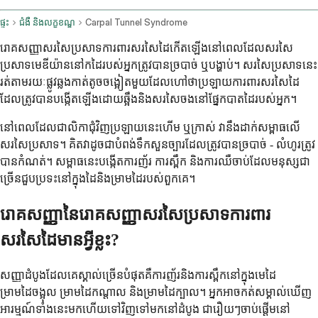
ផ្ទះ
ជំងឺ និងលក្ខខណ្ឌ
Carpal Tunnel Syndrome
រោគសញ្ញាសរសៃប្រសាទការពារសរសៃដៃកើតឡើងនៅពេលដែលសរសៃ
ប្រសាទមេឌីយ៉ាននៅកដៃរបស់អ្នកត្រូវបានច្របាច់ ឬបង្ហាប់។ សរសៃប្រសាទនេះ
រត់តាមរយៈផ្លូវឆ្លងកាត់តូចចង្អៀតមួយដែលហៅថាប្រឡាយការពារសរសៃដៃ
ដែលត្រូវបានបង្កើតឡើងដោយឆ្អឹងនិងសរសៃចងនៅផ្នែកបាតដៃរបស់អ្នក។
នៅពេលដែលជាលិកាជុំវិញប្រឡាយនេះហើម ឬក្រាស់ វានឹងដាក់សម្ពាធលើ
សរសៃប្រសាទ។ គិតវាដូចជាបំពង់ទឹកសួនច្បារដែលត្រូវបានច្របាច់ - លំហូរត្រូវ
បានកំណត់។ សម្ពាធនេះបង្កើតការញ័រ ការស្ពឹក និងការឈឺចាប់ដែលមនុស្សជា
ច្រើនជួបប្រទះនៅក្នុងដៃនិងម្រាមដៃរបស់ពួកគេ។
រោគសញ្ញានៃរោគសញ្ញាសរសៃប្រសាទការពារ
សរសៃដៃមានអ្វីខ្លះ?
សញ្ញាដំបូងដែលគេស្គាល់ច្រើនបំផុតគឺការញ័រនិងការស្ពឹកនៅក្នុងមេដៃ
ម្រាមដៃចង្អុល ម្រាមដៃកណ្តាល និងម្រាមដៃក្បាល។ អ្នកអាចកត់សម្គាល់ឃើញ
អារម្មណ៍ទាំងនេះមកហើយទៅវិញទៅមកនៅដំបូង ជារឿយៗចាប់ផ្តើមនៅ