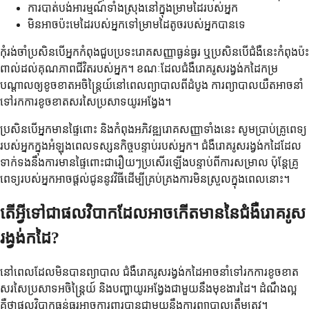
ការបាត់បង់អារម្មណ៍ទាំងស្រុងនៅក្នុងម្រាមដៃរបស់អ្នក
មិនអាចប៉ះមេដៃរបស់អ្នកទៅម្រាមដៃតូចរបស់អ្នកបានទេ
កុំរង់ចាំប្រសិនបើអ្នកកំពុងជួបប្រទះរោគសញ្ញាធ្ងន់ធ្ងរ ឬប្រសិនបើជំងឺនេះកំពុងប៉ះ
ពាល់ដល់គុណភាពជីវិតរបស់អ្នក។ ខណៈដែលជំងឺរោគរូសរង្វង់កដៃកម្រ
បណ្តាលឲ្យខូចខាតអចិន្ត្រៃយ៍នៅពេលព្យាបាលពីដំបូង ការព្យាបាលយឺតអាចនាំ
ទៅរកការខូចខាតសរសៃប្រសាទយូរអង្វែង។
ប្រសិនបើអ្នកមានផ្ទៃពោះ និងកំពុងអភិវឌ្ឍរោគសញ្ញាទាំងនេះ សូមប្រាប់គ្រូពេទ្យ
របស់អ្នកក្នុងអំឡុងពេលទស្សនកិច្ចបន្ទាប់របស់អ្នក។ ជំងឺរោគរូសរង្វង់កដៃដែល
ទាក់ទងនឹងការមានផ្ទៃពោះជារឿយៗប្រសើរឡើងបន្ទាប់ពីការសម្រាល ប៉ុន្តែគ្រូ
ពេទ្យរបស់អ្នកអាចផ្តល់ជូននូវវិធីដើម្បីគ្រប់គ្រងការមិនស្រួលក្នុងពេលនោះ។
តើអ្វីទៅជាផលវិបាកដែលអាចកើតមាននៃជំងឺរោគរូស
រង្វង់កដៃ?
នៅពេលដែលមិនបានព្យាបាល ជំងឺរោគរូសរង្វង់កដៃអាចនាំទៅរកការខូចខាត
សរសៃប្រសាទអចិន្ត្រៃយ៍ និងបញ្ហាយូរអង្វែងជាមួយនឹងមុខងារដៃ។ ដំណឹងល្អ
គឺថាផលវិបាកធ្ងន់ធ្ងរអាចការពារបានជាមួយនឹងការព្យាបាលត្រឹមត្រូវ។