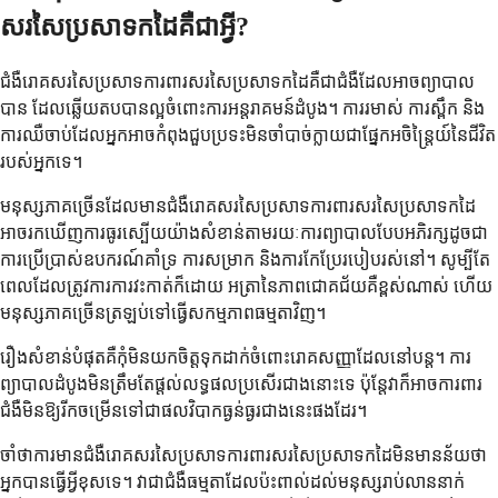
សរសៃប្រសាទកដៃគឺជាអ្វី?
ជំងឺរោគសរសៃប្រសាទការពារសរសៃប្រសាទកដៃគឺជាជំងឺដែលអាចព្យាបាល
បាន ដែលឆ្លើយតបបានល្អចំពោះការអន្តរាគមន៍ដំបូង។ ការរមាស់ ការស្ពឹក និង
ការឈឺចាប់ដែលអ្នកអាចកំពុងជួបប្រទះមិនចាំបាច់ក្លាយជាផ្នែកអចិន្ត្រៃយ៍នៃជីវិត
របស់អ្នកទេ។
មនុស្សភាគច្រើនដែលមានជំងឺរោគសរសៃប្រសាទការពារសរសៃប្រសាទកដៃ
អាចរកឃើញការធូរស្បើយយ៉ាងសំខាន់តាមរយៈការព្យាបាលបែបអភិរក្សដូចជា
ការប្រើប្រាស់ឧបករណ៍គាំទ្រ ការសម្រាក និងការកែប្រែរបៀបរស់នៅ។ សូម្បីតែ
ពេលដែលត្រូវការការវះកាត់ក៏ដោយ អត្រានៃភាពជោគជ័យគឺខ្ពស់ណាស់ ហើយ
មនុស្សភាគច្រើនត្រឡប់ទៅធ្វើសកម្មភាពធម្មតាវិញ។
រឿងសំខាន់បំផុតគឺកុំមិនយកចិត្តទុកដាក់ចំពោះរោគសញ្ញាដែលនៅបន្ត។ ការ
ព្យាបាលដំបូងមិនត្រឹមតែផ្តល់លទ្ធផលប្រសើរជាងនោះទេ ប៉ុន្តែវាក៏អាចការពារ
ជំងឺមិនឱ្យរីកចម្រើនទៅជាផលវិបាកធ្ងន់ធ្ងរជាងនេះផងដែរ។
ចាំថាការមានជំងឺរោគសរសៃប្រសាទការពារសរសៃប្រសាទកដៃមិនមានន័យថា
អ្នកបានធ្វើអ្វីខុសទេ។ វាជាជំងឺធម្មតាដែលប៉ះពាល់ដល់មនុស្សរាប់លាននាក់