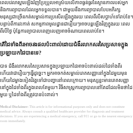
ពេលវេលាស្តារឡើងវិញប្រែប្រួលអាស្រ័យលើភាពធ្ងន់ធ្ងរនៃស្ថានភាពរបស់អ្នក
និងការព្យាបាលដែលអ្នកទទួលបាន។ ជាមួយនឹងការព្យាបាលបែបអភិរក្ស
មនុស្សជាច្រើនកត់សម្គាល់ការប្រសើរឡើងក្នុងរយៈពេលពីរបីសប្តាហ៍ទៅរាប់ខែ។
បន្ទាប់ពីការវះកាត់ សកម្មភាពមូលដ្ឋានជារឿយៗអាចបន្តឡើងវិញក្នុងរយៈពេល
ពីរបីថ្ងៃ ប៉ុន្តែការព្យាបាលពេញលេញអាចចំណាយពេលរាប់ខែ។
តើដៃទាំងពីរអាចរងផលប៉ះពាល់ដោយជំងឺរលាកសរសៃប្រសាទក្នុង
ប្រឡាយកដៃបានទេ?
បាទ ជំងឺរលាកសរសៃប្រសាទក្នុងប្រឡាយកដៃអាចប៉ះពាល់ដល់ដៃទាំងពីរ
ហើយវាជារឿយៗធ្វើដូច្នេះ។ អ្នកអាចកត់សម្គាល់រោគសញ្ញានៅក្នុងដៃមួយមុន
ហើយដៃម្ខាងទៀតវិវត្តទៅជាបញ្ហានៅពេលក្រោយ។ មនុស្សខ្លះមានរោគសញ្ញា
នៅក្នុងដៃទាំងពីរក្នុងពេលតែមួយ។ វិធីសាស្រ្តការព្យាបាលនៅតែដដែលមិនថាដៃ
មួយ ឬដៃទាំងពីរត្រូវបានប៉ះពាល់។
Medical Disclaimer:
This article is for informational purposes only and does not constitute
medical advice. Always consult a qualified healthcare provider for diagnosis and treatment
decisions. If you are experiencing a medical emergency, call 911 or go to the nearest emergency
room immediately.