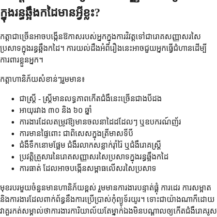
ក្នុងរន្ធឆ្អឹងកដៃមានអ្វីខ្លះ?
កត្តាជាច្រើនអាចបង្កើនឱកាសរបស់អ្នកក្នុងការវិវត្តទៅជារោគសញ្ញាសរសៃ
ប្រសាទក្នុងរន្ធឆ្អឹងកដៃ។ ការយល់ដឹងអំពីរឿងនេះអាចជួយអ្នកធ្វើជំហានដើម្បី
ការពារខ្លួនអ្នក។
កត្តាហានិភ័យសំខាន់ៗរួមមាន៖
ជាស្ត្រី - ស្ត្រីមានលទ្ធភាពកើតជំងឺនេះច្រើនជាងបីដង
អាយុរវាង ៣០ និង ៦០ ឆ្នាំ
ការងារដែលតម្រូវឱ្យមានចលនាដៃដដែលៗ ឬឧបករណ៍ញ័រ
ការមានផ្ទៃពោះ ជាពិសេសក្នុងត្រីមាសទីបី
ជំងឺទឹកនោមផ្អែម ជំងឺរលាកសន្លាក់រ៉ាំរ៉ៃ ឬជំងឺរោគស្ត្រី
ប្រវត្តិគ្រួសារនៃរោគសញ្ញាសរសៃប្រសាទក្នុងរន្ធឆ្អឹងកដៃ
ការធាត់ ដែលអាចបង្កើនសម្ពាធលើសរសៃប្រសាទ
មុខរបរមួយចំនួនមានហានិភ័យខ្ពស់ រួមមានការងារបន្ទាត់ផ្គុំ ការដេរ ការសម្អាត
និងការងារដែលពាក់ព័ន្ធនឹងការប្រើប្រាស់កុំព្យូទ័រយូរ។ ទោះជាយ៉ាងណាក៏ដោយ
វាគួរកត់សម្គាល់ថាការងារការិយាល័យតែម្នាក់ឯងមិនបណ្តាលឲ្យកើតជំងឺរោគរូស