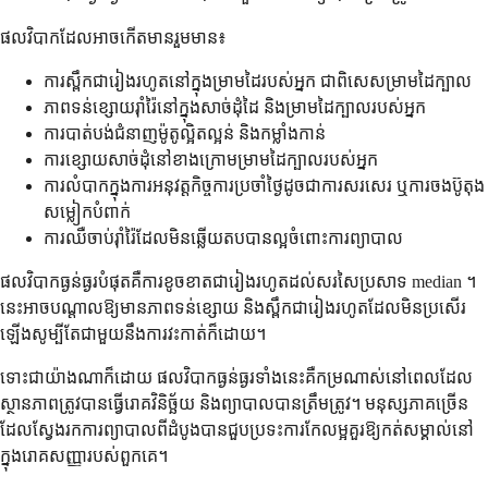
ផលវិបាកដែលអាចកើតមានរួមមាន៖
ការស្ពឹកជារៀងរហូតនៅក្នុងម្រាមដៃរបស់អ្នក ជាពិសេសម្រាមដៃក្បាល
ភាពទន់ខ្សោយរ៉ាំរ៉ៃនៅក្នុងសាច់ដុំដៃ និងម្រាមដៃក្បាលរបស់អ្នក
ការបាត់បង់ជំនាញម៉ូតូល្អិតល្អន់ និងកម្លាំងកាន់
ការខ្សោយសាច់ដុំនៅខាងក្រោមម្រាមដៃក្បាលរបស់អ្នក
ការលំបាកក្នុងការអនុវត្តកិច្ចការប្រចាំថ្ងៃដូចជាការសរសេរ ឬការចងប៊ូតុង
សម្លៀកបំពាក់
ការឈឺចាប់រ៉ាំរ៉ៃដែលមិនឆ្លើយតបបានល្អចំពោះការព្យាបាល
ផលវិបាកធ្ងន់ធ្ងរបំផុតគឺការខូចខាតជារៀងរហូតដល់សរសៃប្រសាទ median ។
នេះអាចបណ្តាលឱ្យមានភាពទន់ខ្សោយ និងស្ពឹកជារៀងរហូតដែលមិនប្រសើរ
ឡើងសូម្បីតែជាមួយនឹងការវះកាត់ក៏ដោយ។
ទោះជាយ៉ាងណាក៏ដោយ ផលវិបាកធ្ងន់ធ្ងរទាំងនេះគឺកម្រណាស់នៅពេលដែល
ស្ថានភាពត្រូវបានធ្វើរោគវិនិច្ឆ័យ និងព្យាបាលបានត្រឹមត្រូវ។ មនុស្សភាគច្រើន
ដែលស្វែងរកការព្យាបាលពីដំបូងបានជួបប្រទះការកែលម្អគួរឱ្យកត់សម្គាល់នៅ
ក្នុងរោគសញ្ញារបស់ពួកគេ។