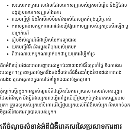
សរសេរកត់ត្រាពេលវេលាដែលរោគសញ្ញារបស់អ្នកចាប់ផ្ដើម និងអ្វីដែល
បង្កឱ្យមានរោគសញ្ញាទាំងនោះ
រាយបញ្ជីថ្នាំ និងវីតាមីនបំប៉នទាំងអស់ដែលអ្នកកំពុងប្រើប្រាស់
កត់សម្គាល់សកម្មភាពណាដែលធ្វើឱ្យរោគសញ្ញារបស់អ្នកប្រសើរឡើង ឬ
អាក្រក់ទៅ
រៀបចំសំណួរអំពីជម្រើសនៃការព្យាបាល
យកបញ្ជីជំងឺ និងរបួសពីមុនរបស់អ្នកមក
ពិចារណាយកអ្នកណាម្នាក់មកជាមួយអ្នកដើម្បីគាំទ្រ
គិតអំពីរបៀបដែលរោគសញ្ញារបស់អ្នកប៉ះពាល់ដល់ជីវិតប្រចាំថ្ងៃ និងការងារ
របស់អ្នក។ គ្រូពេទ្យរបស់អ្នកនឹងចង់ដឹងថាតើជំងឺនេះកំពុងរំខានដល់ការគេង
ការងារ ឬសមត្ថភាពក្នុងការថែទាំខ្លួនឯងរបស់អ្នកឬទេ។
កុំស្ទាក់ស្ទើរក្នុងការសួរសំណួរអំពីជម្រើសនៃការព្យាបាល ពេលវេលាសង្គ្រោះ
ដែលរំពឹងទុក និងអ្វីដែលអ្នកអាចធ្វើនៅផ្ទះដើម្បីជួយគ្រប់គ្រងរោគសញ្ញារបស់
អ្នក។ គ្រូពេទ្យរបស់អ្នកនៅទីនោះដើម្បីជួយអ្នកយល់ពីជំងឺរបស់អ្នក និងមានទំនុក
ចិត្តលើផែនការព្យាបាលរបស់អ្នក។
តើចំណុចសំខាន់អំពីជំងឺរោគសរសៃប្រសាទការពារ