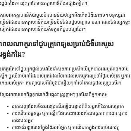
រង្វង់កដៃទេ លុះត្រាតែមានកត្តាហានិភ័យផ្សេងទៀត។
ការមានកត្តាហានិភ័យមួយមិនមានន័យថាអ្នកនឹងកើតជំងឺនោះទេ។ មនុស្សជា
ច្រើនដែលមានកត្តាហានិភ័យច្រើនមិនដែលជួបបញ្ហាទេ ខណៈពេលដែលអ្នកខ្លះ
ទៀតដែលមានកត្តាហានិភ័យតិចតួចក៏ជួបបញ្ហាដែរ។
ពេលណាគួរទៅជួបគ្រូពេទ្យសម្រាប់ជំងឺរោគរូស
រង្វង់កដៃ?
អ្នកគួរតែទៅជួបអ្នកផ្តល់សេវាថែទាំសុខភាពប្រសិនបើអ្នកមានអារម្មណ៍ចុកចាប់
ស្ពឹក ឬឈឺចាប់នៅដៃរបស់អ្នកដែលរំខានដល់សកម្មភាពប្រចាំថ្ងៃរបស់អ្នក ឬការ
គេងរបស់អ្នក។ ការព្យាបាលពីដំបូងជារឿយៗនាំទៅរកលទ្ធផលល្អប្រសើរ។
ស្វែងរកការយកចិត្តទុកដាក់ពីវេជ្ជសាស្រ្តភ្លាមៗប្រសិនបើអ្នកមាន៖
រោគសញ្ញាដែលមិនបានប្រសើរឡើងបន្ទាប់ពីពីសប្តាហ៍នៃការសម្រាក
ការឈឺចាប់ធ្ងន់ធ្ងរ ឬការស្ពឹកដែលប៉ះពាល់ដល់សមត្ថភាពការងារ ឬការ
គេងរបស់អ្នក
ភាពទន់ខ្សោយនៅក្នុងដៃរបស់អ្នក ឬការលំបាកក្នុងការចាប់យកវត្ថុ