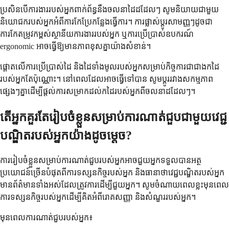
ប្រសិនបើការងាររបស់អ្នកពាក់ព័ន្ធនឹងចលនាដៃដដែលៗ សូមនិយាយជាមួយ
និយោជករបស់អ្នកអំពីការកែប្រែកន្លែងធ្វើការ។ ការផ្លាស់ប្តូរសាមញ្ញៗដូចជា
ការកែតម្រូវកម្ពស់ស្ថានីយការងាររបស់អ្នក ឬការប្រើប្រាស់ឧបករណ៍
ergonomic អាចធ្វើឱ្យមានភាពខុសគ្នាយ៉ាងសំខាន់។
ផ្តោតលើការប្រើប្រាស់ដៃ និងដៃទាំងមូលរបស់អ្នកសម្រាប់កិច្ចការជាជាងកដៃ
របស់អ្នកតែប៉ុណ្ណោះ។ នៅពេលដែលអាចធ្វើទៅបាន សូមប្តូររវាងសកម្មភាព
ផ្សេងៗគ្នាដើម្បីផ្តល់ការសម្រាកដល់កដៃរបស់អ្នកពីចលនាដដែលៗ។
តើអ្នកគួរតែរៀបចំខ្លួនសម្រាប់ការណាត់ជួបជាមួយវេជ្ជ
បណ្ឌិតរបស់អ្នកយ៉ាងដូចម្តេច?
ការរៀបចំខ្លួនសម្រាប់ការណាត់ជួបរបស់អ្នកអាចជួយអ្នកទទួលបានអត្ថ
ប្រយោជន៍ច្រើនបំផុតពីការទស្សនកិច្ចរបស់អ្នក និងធានាថាវេជ្ជបណ្ឌិតរបស់អ្នក
មានព័ត៌មានទាំងអស់ដែលត្រូវការដើម្បីជួយអ្នក។ សូមចំណាយពេលខ្លះមុនពេល
ការទស្សនកិច្ចរបស់អ្នកដើម្បីគិតអំពីរោគសញ្ញា និងសំណួររបស់អ្នក។
មុនពេលការណាត់ជួបរបស់អ្នក៖