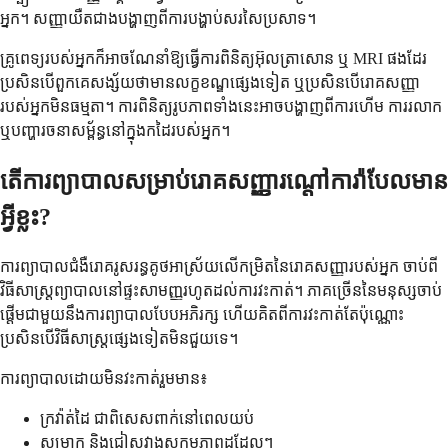
អ្នក។ សញ្ញាយឺតជាងបង្ហាញពីការបង្ហាប់សរសៃប្រសាទ។
គ្រូពេទ្យរបស់អ្នកក៏អាចណែនាំឱ្យធ្វើការពិនិត្យអ៊ុលត្រាសោន ឬ MRI ផងដែរ
ប្រសិនបើពួកគេសង្ស័យថាមានលក្ខខណ្ឌផ្សេងទៀត ឬប្រសិនបើរោគសញ្ញា
របស់អ្នកមិនធម្មតា។ ការពិនិត្យរូបភាពទាំងនេះអាចបង្ហាញពីការហើម ការរលាក
ឬបញ្ហារចនាសម្ព័ន្ធនៅក្នុងកដៃរបស់អ្នក។
តើការព្យាបាលសម្រាប់រោគសញ្ញារណ្ដៅការ៉ាបែលមាន
អ្វីខ្លះ?
ការព្យាបាលជំងឺរោគរូសរន្ធគូថអាស្រ័យលើកម្រិតនៃរោគសញ្ញារបស់អ្នក ចាប់ពី
វិធីសាស្ត្រព្យាបាលនៅផ្ទះសាមញ្ញរហូតដល់ការវះកាត់។ ភាគច្រើននៃមនុស្សចាប់
ផ្តើមជាមួយនឹងការព្យាបាលបែបអភិរក្ស ហើយគិតពីការវះកាត់តែប៉ុណ្ណោះ
ប្រសិនបើវិធីសាស្ត្រផ្សេងទៀតមិនជួយទេ។
ការព្យាបាលដោយមិនវះកាត់រួមមាន៖
ក្រវ៉ាត់ដៃ ជាពិសេសពាក់នៅពេលយប់
សម្រាក និងជៀសវាងសកម្មភាពដដែលៗ