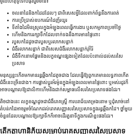
មូលហេតុទូទៅបំផុតរួមមាន៖
ចលនាដៃនិងកដៃដដែលៗ ជាពិសេសអ្វីដែលពាក់ព័ន្ធនឹងការពត់
ការប្រើប្រាស់ឧបករណ៍ដៃញ័រយូរ
ទីតាំងដៃមិនស្រួលក្នុងអំឡុងពេលធ្វើការងារ ឬសកម្មភាពប្រចាំថ្ងៃ
ហើមនិងការរក្សាទឹកដែលទាក់ទងនឹងការមានផ្ទៃពោះ
របួសកដៃដូចជារបួសឬរលាកសន្លាក់
ជំងឺរលាកសន្លាក់ ជាពិសេសជំងឺរលាកសន្លាក់រ៉ាំរ៉ៃ
ជំងឺទឹកនោមផ្អែមនិងលក្ខខណ្ឌផ្សេងទៀតដែលប៉ះពាល់ដល់សរសៃ
ប្រសាទ
មនុស្សខ្លះកើតមកមានរន្ធឆ្អឹងកដៃតូចជាង ដែលធ្វើឱ្យពួកគេមានលទ្ធភាពកើត
ជំងឺនេះច្រើនជាង។ ការផ្លាស់ប្តូរអ័រម៉ូនក្នុងអំឡុងពេលមានផ្ទៃពោះ ឬអស់រដូវក៏
អាចបណ្តាលឱ្យជាលិកាហើមនិងដាក់សម្ពាធលើសរសៃប្រសាទផងដែរ។
តិចជាងនេះ លក្ខខណ្ឌដូចជាជំងឺរោគស្ត្រី ការបរាជ័យតម្រងនោម ឬដុំសាច់នៅ
តំបន់កដៃអាចរួមចំណែកដល់រោគសញ្ញាសរសៃប្រសាទក្នុងរន្ធឆ្អឹងកដៃ។ ថ្នាំមួយ
ចំនួនដែលបណ្តាលឱ្យរក្សាទឹកក៏អាចដើរតួនាទីក្នុងករណីខ្លះផងដែរ។
តើកត្តាហានិភ័យសម្រាប់រោគសញ្ញាសរសៃប្រសាទ