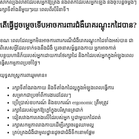
សាកល្បងលាតដៃរបស់អ្នកឱ្យត្រង់ និងពត់កដៃរបស់អ្នកឡើង និងចុះបន្តិចម្តងៗ
រក្សាទីតាំងនីមួយៗរយៈពេលពីរបីវិនាទី។
តើធ្វើដូចម្តេចទើបអាចការពារជំងឺរោគរណ្ដុះកដៃបាន?
ខណៈពេលដែលអ្នកមិនអាចការពារករណីជំងឺរោគរណ្ដុះកដៃទាំងអស់បាន ជា
ពិសេសអ្វីដែលទាក់ទងនឹងជំងឺ ឬរចនាសម្ព័ន្ធរាងកាយ អ្នកអាចកាត់
បន្ថយហានិភ័យរបស់អ្នកដោយការថែរក្សាដៃ និងកដៃរបស់អ្នកក្នុងអំឡុងពេល
ធ្វើសកម្មភាពប្រចាំថ្ងៃ។
យុទ្ធសាស្ត្រការពាររួមមាន៖
រក្សាទីតាំងរាងកាយ និងទីតាំងកដៃល្អក្នុងអំឡុងពេលធ្វើការ
សម្រាកជាប្រចាំពីការងារដដែលៗ
ប្រើប្រាស់ឧបករណ៍ និងឧបករណ៍ ergonomic ត្រឹមត្រូវ
រក្សាដៃរបស់អ្នកឱ្យក្តៅក្នុងបរិស្ថានត្រជាក់
ជៀសវាងការគេងលើដៃរបស់អ្នក ឬជាមួយកដៃពត់
រក្សាសកម្មភាពរាងកាយដើម្បីរក្សាចរន្តឈាមល្អ
គ្រប់គ្រងជំងឺជាមូលដ្ឋានដូចជាជំងឺទឹកនោមផ្អែម