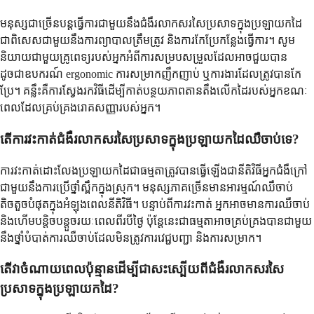
មនុស្សជាច្រើនបន្តធ្វើការជាមួយនឹងជំងឺរលាកសរសៃប្រសាទក្នុងប្រឡាយកដៃ
ជាពិសេសជាមួយនឹងការព្យាបាលត្រឹមត្រូវ និងការកែប្រែកន្លែងធ្វើការ។ សូម
និយាយជាមួយគ្រូពេទ្យរបស់អ្នកអំពីការសម្របសម្រួលដែលអាចជួយបាន
ដូចជាឧបករណ៍ ergonomic ការសម្រាកញឹកញាប់ ឬការងារដែលត្រូវបានកែ
ប្រែ។ គន្លឹះគឺការស្វែងរកវិធីដើម្បីកាត់បន្ថយភាពតានតឹងលើកដៃរបស់អ្នកខណៈ
ពេលដែលគ្រប់គ្រងរោគសញ្ញារបស់អ្នក។
តើការវះកាត់ជំងឺរលាកសរសៃប្រសាទក្នុងប្រឡាយកដៃឈឺចាប់ទេ?
ការវះកាត់ដោះលែងប្រឡាយកដៃជាធម្មតាត្រូវបានធ្វើឡើងជានីតិវិធីអ្នកជំងឺក្រៅ
ជាមួយនឹងការប្រើថ្នាំស្ពឹកក្នុងស្រុក។ មនុស្សភាគច្រើនមានអារម្មណ៍ឈឺចាប់
តិចតួចបំផុតក្នុងអំឡុងពេលនីតិវិធី។ បន្ទាប់ពីការវះកាត់ អ្នកអាចមានការឈឺចាប់
និងហើមបន្តិចបន្តួចរយៈពេលពីរបីថ្ងៃ ប៉ុន្តែនេះជាធម្មតាអាចគ្រប់គ្រងបានជាមួយ
នឹងថ្នាំបំបាត់ការឈឺចាប់ដែលមិនត្រូវការវេជ្ជបញ្ជា និងការសម្រាក។
តើវាចំណាយពេលប៉ុន្មានដើម្បីជាសះស្បើយពីជំងឺរលាកសរសៃ
ប្រសាទក្នុងប្រឡាយកដៃ?