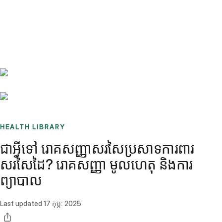
Benchmarks
Stories
FAQ
Sign up / Log in
HEALTH LIBRARY
ជាអ្វីទៅ រោគសញ្ញាសរសៃប្រសាទការពារ
សរសៃដៃ? រោគសញ្ញា មូលហេតុ និងការ
ព្យាបាល
Last updated
17 កុម្ភៈ 2025