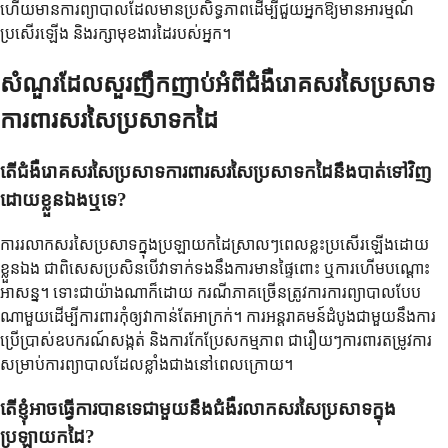
ហើយមានការព្យាបាលដែលមានប្រសិទ្ធភាពដើម្បីជួយអ្នកឱ្យមានអារម្មណ៍
ប្រសើរឡើង និងរក្សាមុខងារដៃរបស់អ្នក។
សំណួរដែលសួរញឹកញាប់អំពីជំងឺរោគសរសៃប្រសាទ
ការពារសរសៃប្រសាទកដៃ
តើជំងឺរោគសរសៃប្រសាទការពារសរសៃប្រសាទកដៃនឹងបាត់ទៅវិញ
ដោយខ្លួនឯងឬទេ?
ការរលាកសរសៃប្រសាទក្នុងប្រឡាយកដៃស្រាលៗពេលខ្លះប្រសើរឡើងដោយ
ខ្លួនឯង ជាពិសេសប្រសិនបើវាទាក់ទងនឹងការមានផ្ទៃពោះ ឬការហើមបណ្តោះ
អាសន្ន។ ទោះជាយ៉ាងណាក៏ដោយ ករណីភាគច្រើនត្រូវការការព្យាបាលបែប
ណាមួយដើម្បីការពារកុំឲ្យវាកាន់តែអាក្រក់។ ការអន្តរាគមន៍ដំបូងជាមួយនឹងការ
ប្រើប្រាស់ឧបករណ៍សង្កត់ និងការកែប្រែសកម្មភាព ជារឿយៗការពារតម្រូវការ
សម្រាប់ការព្យាបាលដែលខ្លាំងជាងនៅពេលក្រោយ។
តើខ្ញុំអាចធ្វើការបានទេជាមួយនឹងជំងឺរលាកសរសៃប្រសាទក្នុង
ប្រឡាយកដៃ?