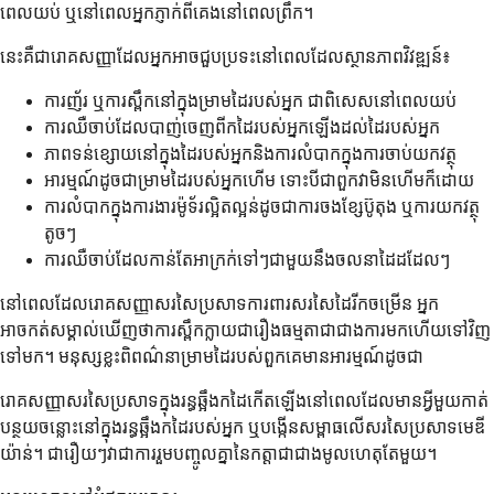
ពេលយប់ ឬនៅពេលអ្នកភ្ញាក់ពីគេងនៅពេលព្រឹក។
នេះគឺជារោគសញ្ញាដែលអ្នកអាចជួបប្រទះនៅពេលដែលស្ថានភាពវិវឌ្ឍន៍៖
ការញ័រ ឬការស្ពឹកនៅក្នុងម្រាមដៃរបស់អ្នក ជាពិសេសនៅពេលយប់
ការឈឺចាប់ដែលបាញ់ចេញពីកដៃរបស់អ្នកឡើងដល់ដៃរបស់អ្នក
ភាពទន់ខ្សោយនៅក្នុងដៃរបស់អ្នកនិងការលំបាកក្នុងការចាប់យកវត្ថុ
អារម្មណ៍ដូចជាម្រាមដៃរបស់អ្នកហើម ទោះបីជាពួកវាមិនហើមក៏ដោយ
ការលំបាកក្នុងការងារម៉ូទ័រល្អិតល្អន់ដូចជាការចងខ្សែប៊ូតុង ឬការយកវត្ថុ
តូចៗ
ការឈឺចាប់ដែលកាន់តែអាក្រក់ទៅៗជាមួយនឹងចលនាដៃដដែលៗ
នៅពេលដែលរោគសញ្ញាសរសៃប្រសាទការពារសរសៃដៃរីកចម្រើន អ្នក
អាចកត់សម្គាល់ឃើញថាការស្ពឹកក្លាយជារឿងធម្មតាជាជាងការមកហើយទៅវិញ
ទៅមក។ មនុស្សខ្លះពិពណ៌នាម្រាមដៃរបស់ពួកគេមានអារម្មណ៍ដូចជា
រោគសញ្ញាសរសៃប្រសាទក្នុងរន្ធឆ្អឹងកដៃកើតឡើងនៅពេលដែលមានអ្វីមួយកាត់
បន្ថយចន្លោះនៅក្នុងរន្ធឆ្អឹងកដៃរបស់អ្នក ឬបង្កើនសម្ពាធលើសរសៃប្រសាទមេឌី
យ៉ាន់។ ជារឿយៗវាជាការរួមបញ្ចូលគ្នានៃកត្តាជាជាងមូលហេតុតែមួយ។