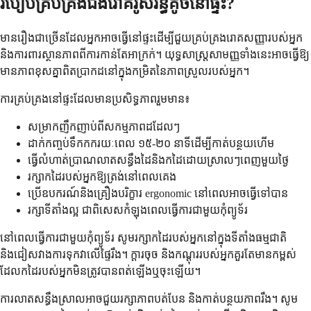
របៀបគ្រប់គ្រងជំងឺរោគរូសរន្ធគូថនៅផ្ទះ?
មានរឿងជាច្រើនដែលអ្នកអាចធ្វើនៅផ្ទះដើម្បីជួយគ្រប់គ្រងរោគសញ្ញារបស់អ្នក
និងការពារស្ថានភាពពីការកាន់តែអាក្រក់។ យុទ្ធសាស្ត្រសាមញ្ញទាំងនេះអាចធ្វើឱ្យ
មានភាពខុសគ្នាពិតប្រាកដនៅក្នុងកម្រិតនៃភាពស្រួលរបស់អ្នក។
ការគ្រប់គ្រងនៅផ្ទះដែលមានប្រសិទ្ធភាពរួមមាន៖
សម្រាកញឹកញាប់ពីសកម្មភាពដដែលៗ
ដាក់កញ្ចប់ទឹកកករយៈពេល ១៥-២០ នាទីដើម្បីកាត់បន្ថយហើម
ធ្វើលំហាត់ប្រាណលាតសន្ធឹងដៃនិងកដៃដោយស្រាលៗពេញមួយថ្ងៃ
រក្សាកដៃរបស់អ្នកឱ្យត្រង់នៅពេលគេង
ប្រើឧបករណ៍និងគ្រឿងបរិក្ខារ ergonomic នៅពេលអាចធ្វើទៅបាន
រក្សាទីតាំងល្អ ជាពិសេសកំឡុងពេលធ្វើការជាមួយកុំព្យូទ័រ
នៅពេលធ្វើការជាមួយកុំព្យូទ័រ សូមរក្សាកដៃរបស់អ្នកនៅក្នុងទីតាំងធម្មជាតិ
និងជៀសវាងការទុកវាលើផ្ទៃរឹង។ ក្តារចុច និងកណ្ដុររបស់អ្នកគួរតែមានកម្ពស់
ដែលកដៃរបស់អ្នកមិនត្រូវបានពត់ឡើងឬចុះឡើយ។
ការលាតសន្ធឹងស្រាលអាចជួយរក្សាភាពបត់បែន និងកាត់បន្ថយភាពរឹង។ សូម