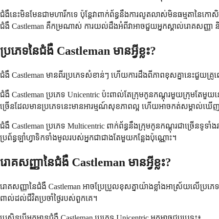
ជំងឺនេះមិនមែនជាមហារីកទេ ប៉ុន្តែវាពាក់ព័ន្ធនឹងការលូតលាស់មិនធម្មតានៃកោស
ជំងឺ Castleman គឺកម្រណាស់ ការយល់ដឹងអំពីវាអាចជួយអ្នកស្គាល់រោគសញ្ញា 
ប្រភេទនៃជំងឺ Castleman មានអ្វីខ្លះ?
ជំងឺ Castleman មានពីរប្រភេទសំខាន់ៗ ហើយការដឹងពីភាពខុសគ្នានេះជួយគ្រូព
ជំងឺ Castleman ប្រភេទ Unicentric ប៉ះពាល់តែក្រុមកូនកណ្តុរមួយក្រុមតែម
ច្រើនដែលមានប្រភេទនេះមានអារម្មណ៍សុខភាពល្អ ហើយអាចកត់សម្គាល់ឃើញតែ
ជំងឺ Castleman ប្រភេទ Multicentric ពាក់ព័ន្ធនឹងក្រុមកូនកណ្តុរជាច្រើន
ប្រព័ន្ធឡាំហ្វាទិកទាំងមូលរបស់អ្នកជាជាងតែមួយកន្លែងប៉ុណ្ណោះ។
រោគសញ្ញានៃជំងឺ Castleman មានអ្វីខ្លះ?
រោគសញ្ញានៃជំងឺ Castleman អាចប្រែប្រួលខុសគ្នាយ៉ាងខ្លាំងអាស្រ័យលើប
ពាល់ដល់ជីវិតប្រចាំថ្ងៃរបស់ពួកគេ។
ប្រសិនបើអ្នកមានជំងឺ Castleman ប្រភេទ Unicentric អ្នកអាចជួបប្រទះ៖