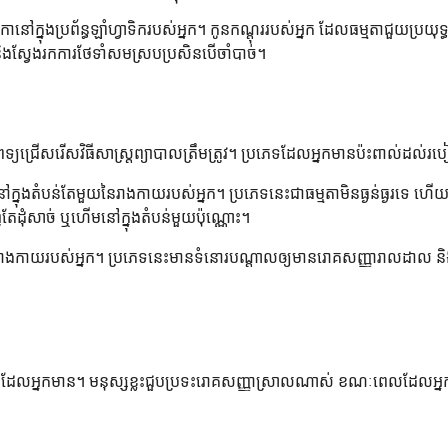
ិកានៅក្នុងប្រព័ន្ធឡាំហ្វាទិករបស់អ្នក។ កូនកណ្តុររបស់អ្នក ដែលធម្មតាជួយប
និងស្វែងរកការថែទាំសមស្របប្រសិនបើចាំបាច់។
េទ្យជ្រើសរើសវិធីសាស្ត្រព្យាបាលត្រឹមត្រូវ។ ប្រភេទដែលអ្នកមានប៉ះពាល់ដល់
ួយនៅក្នុងតំបន់តែមួយនៃរាងកាយរបស់អ្នក។ ប្រភេទនេះជាធម្មតាមិនធ្ងន់ធ្ងរទ
ដុំសាច់ ឬហើមនៅក្នុងតំបន់មួយប៉ុណ្ណោះ។
ទូទាំងរាងកាយរបស់អ្នក។ ប្រភេទនេះមានទំនោរបណ្តាលឲ្យមានរោគសញ្ញារាលដាល និង
្រភេទដែលអ្នកមាន។ មនុស្សខ្លះជួបប្រទះរោគសញ្ញាស្រាលណាស់ ខណៈពេលដែលអ្ន