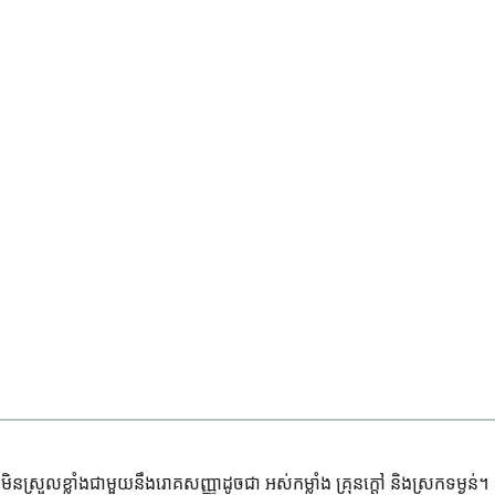
៍មិនស្រួលខ្លាំងជាមួយនឹងរោគសញ្ញាដូចជា អស់កម្លាំង គ្រុនក្តៅ និងស្រកទម្ងន់។