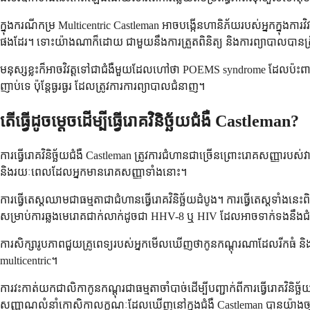
ក្នុងករណីកម្រ Multicentric Castleman អាចបង្កើនហានិភ័យរបស់អ្នកក្នុ
ផងដែរ។ ទោះយ៉ាងណាក៏ដោយ ជាមួយនឹងការត្រួតពិនិត្យ និងការព្យាបាលបាន
មនុស្សខ្លះក៏អាចវិវត្តទៅជាជំងឺមួយដែលហៅថា POEMS syndrome ដែលប៉ះពាល
ញាប់ទេ ប៉ុន្តែធ្ងរធ្ងរ ដែលត្រូវការការព្យាបាលជំនាញ។
តើធ្វើដូចម្តេចដើម្បីធ្វើរោគវិនិច្ឆ័យជំងឺ Castleman?
ការធ្វើរោគវិនិច្ឆ័យជំងឺ Castleman ត្រូវការជំហានជាច្រើនព្រោះរោគសញ្ញារបស
និងរយៈពេលដែលអ្នកមានរោគសញ្ញាទាំងនោះ។
ការធ្វើតេស្តឈាមជាធម្មតាជាជំហានធ្វើរោគវិនិច្ឆ័យដំបូង។ ការធ្វើតេស្តទាំង
សម្រាប់ការឆ្លងមេរោគជាក់លាក់ដូចជា HHV-8 ឬ HIV ដែលអាចទាក់ទងនឹងជ
ការសិក្សារូបភាពជួយគ្រូពេទ្យរបស់អ្នកមើលឃើញថាកូនកណ្តុរណាដែលរីកធំ និ
multicentric។
ការវះកាត់យកជាលិកាកូនកណ្តុរជាធម្មតាចាំបាច់ដើម្បីបញ្ជាក់ពីការធ្វើរោគវិនិច្
សញ្ញាណលំនាំកោសិកាលក្ខណៈដែលឃើញនៅក្នុងជំងឺ Castleman បានយ៉ាងច្