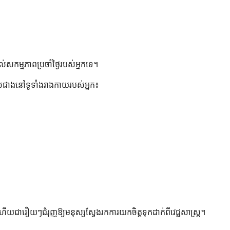
សកម្មភាពប្រចាំថ្ងៃរបស់អ្នកទេ។
ាល់ជាងនៅទូទាំងរាងកាយរបស់អ្នក៖
ហើយជារឿយៗជំរុញឱ្យមនុស្សស្វែងរកការយកចិត្តទុកដាក់ពីវេជ្ជសាស្ត្រ។