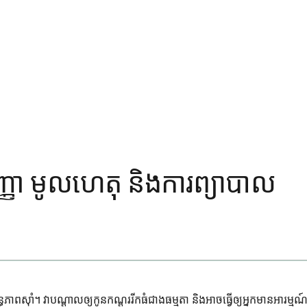
ញ្ញា មូលហេតុ និងការព្យាបាល
ធភាពស៊ាំ។ វាបណ្តាលឲ្យកូនកណ្តុររីកធំជាងធម្មតា និងអាចធ្វើឲ្យអ្នកមានអារម្មណ