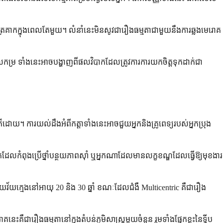
ក និងត្រគាកក្នុងពេលតែមួយ។ លំនាំនេះមិនសូវជារឿងធម្មតាជាមួយនឹងការឆ្លងមេរោគ
ែលកម្រ ទាំងនេះអាចបង្ហាញពីផលវិបាកដែលត្រូវការការយកចិត្តទុកដាក់ជា
៏ដោយ។ ការយល់ដឹងអំពីកត្តាទាំងនេះអាចជួយអ្នកនិងគ្រូពេទ្យរបស់អ្នកប្រុង
នកដែលកំពុងប្រើថ្នាំបន្ថយភាពស៊ាំ ឬអ្នកណាដែលមានលក្ខខណ្ឌដែលធ្វើឱ្យមុខងារ
័យក្មេងនៅអាយុ 20 និង 30 ឆ្នាំ ខណៈដែលជំងឺ Multicentric គឺជារឿង
គឺជារឿងធម្មតានៅក្នុងតំបន់ភូមិសាស្ត្រមួយចំនួន រួមទាំងផ្នែកខ្លះនៃទ្វីប