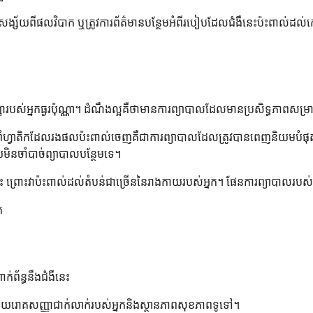
កគេសង្ស័យពីផលវិបាក ឬត្រូវការព័ត៌មានបន្ថែមអំពីរបៀបដែលជំងឺនេះប៉ះពាល់ដល់
អ្នកធ្ងរប៉ុណ្ណា។ ដំណឹងល្អគឺថាមានការព្យាបាលដែលមានប្រសិទ្ធភាពសម្រាប់ទម
ាំហ្វាតិកដែលរងផលប៉ះពាល់ចេញគឺជាការព្យាបាលដែលត្រូវបានពេញនិយមបំផុត។ 
យមិនចាំបាច់ព្យាបាលបន្ថែមទេ។
េះ ព្រោះវាប៉ះពាល់ដល់តំបន់ជាច្រើននៃរាងកាយរបស់អ្នក។ ផែនការព្យាបាលរបស់
ក
់ព័ន្ធនឹងជំងឺនេះ
ះស្រាយរោគសញ្ញាជាក់លាក់របស់អ្នកនិងស្ថានភាពសុខភាពទូទៅ។