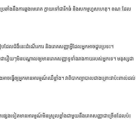
្រយុទ្ធប្រឆាំងនឹងការឆ្លងមេរោគ ក្លាយទៅជារីកធំ និងសកម្មហួសហេតុ។ ខណៈដែល
របៀបដែលជំងឺនេះដំណើរការ និងរោគសញ្ញាអ្វីដែលអ្នកអាចជួបប្រទះ។
េ ហើយជារឿយៗមិនបណ្តាលឲ្យមានរោគសញ្ញាទូទាំងរាងកាយរបស់អ្នកទេ។ មនុស្សជា
អាចធ្វើឲ្យអ្នកមានអារម្មណ៍ឈឺខ្លាំង។ វាពិបាកព្យាបាលជាងព្រោះវាប៉ះពាល់ដល់
កផ្សេងទៀតមានអារម្មណ៍មិនស្រួលខ្លាំងជាមួយនឹងរោគសញ្ញាជាច្រើនដែលប៉ះ