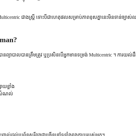
an Multicentric ជាងស្ត្រី ទោះបីជាហេតុផលសម្រាប់ភាពខុសគ្នានេះមិនទាន់ច
leman?
វបានព្យាបាលបានត្រឹមត្រូវ ឬប្រសិនបើអ្នកមានទម្រង់ Multicentric ។ ការ
ោយខ្លាំង
ងសំណល់
ល់ដល់ប្រព័ន្ធសរីរាង្គជាច្រើននៅទូទាំងរាងកាយរបស់អ្នក។