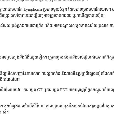
ងការវិវត្តទៅជាមហារីក Lymphoma ប្រភេទមួយចំនួន ដែលជាទម្រង់មហារីកឈាម
ត្រឹមត្រូវ ផលវិបាកនេះជារឿយៗអាចត្រូវបានការពារ ឬរកឃើញបានលឿន។
់ដល់ប្រព័ន្ធរាងកាយជាច្រើន ហើយអាចបណ្តាលឲ្យខូចខាតសរសៃប្រសាទ ការផ្ល
់វាអាចស្រដៀងនឹងជំងឺផ្សេងទៀត។ គ្រូពេទ្យរបស់អ្នកនឹងចាប់ផ្តើមដោយការពិនិត្
នេះពិនិត្យមើលសញ្ញានៃការរលាក ការស្លកសាំង និងភាពមិនប្រក្រតីផ្សេងទៀតដែលក
ំងឺនេះផងដែរ។
ងទីតាំងរបស់វា។ ការស្កេន CT ឬការស្កេន PET អាចបង្ហាញពីកូនកណ្តុរហើមពេ
ឆ័យ។ ក្នុងអំឡុងពេលនៃនីតិវិធីនេះ គ្រូពេទ្យរបស់អ្នកនឹងយកបំណែកតូចមួយនៃកូនកណ
បាស់។