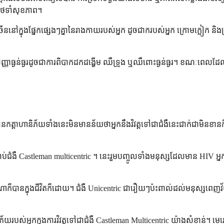
ថែទាំសុខភាព។
មជាច្រើននៅក្នុងផ្នែកផ្សេងៗគ្នានៃរាងកាយរបស់អ្នក ដូចជាករបស់អ្នក ក្រោមក្លៀ
សញ្ញាធ្ងន់ធ្ងរដូចជាការពិបាកដកដង្ហើម ឈឺទ្រូង ឬឈឺពោះធ្ងន់ធ្ងរ។ ខណៈពេលដ
ានកត្តាហានិភ័យទាំងនេះមិនមានន័យថាអ្នកនឹងវិវត្តទៅជាជំងឺនេះជាក់ជាមិនខានក
ាប់ជំងឺ Castleman multicentric ។ នេះរួមបញ្ចូលទាំងមនុស្សដែលមាន HIV អ្
បានក្នុងជីវិតក៏ដោយ។ ជំងឺ Unicentric ជារឿយៗប៉ះពាល់ដល់មនុស្សពេញវ័យវ
់អ្នកក្នុងការវិវត្តទៅជាជំងឺ Castleman Multicentric យ៉ាងសំខាន់។ មេរោគនេះ