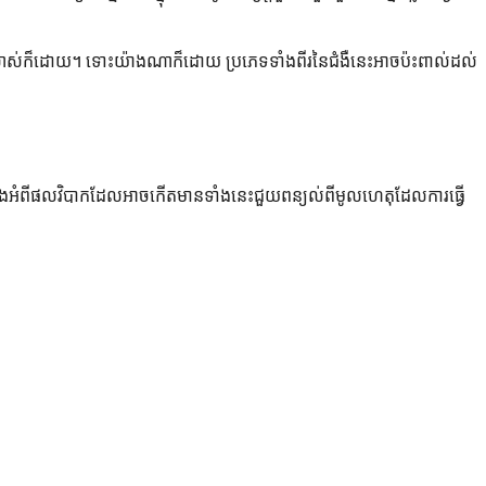
្បាស់លាស់ក៏ដោយ។ ទោះយ៉ាងណាក៏ដោយ ប្រភេទទាំងពីរនៃជំងឺនេះអាចប៉ះពាល់ដល់
យល់ដឹងអំពីផលវិបាកដែលអាចកើតមានទាំងនេះជួយពន្យល់ពីមូលហេតុដែលការធ្វើ