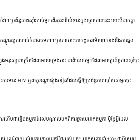
។ ប្រព័ន្ធភាពស៊ាំរបស់អ្នកដើរតួនាទីសំខាន់ក្នុងស្ថានភាពនេះ ទោះបីជាកត្តា
នកណ្ដុរលូតលាស់ធំជាងធម្មតា។ ប្រភេទនេះហាក់ដូចជាមិនទាក់ទងនឹងការឆ្លង
ងមនុស្សជាច្រើនដែលមានទម្រង់នេះ ជាពិសេសអ្នកដែលមានប្រព័ន្ធភាពស៊ាំចុះ
រមាន HIV ឬលក្ខខណ្ឌផ្សេងទៀតដែលធ្វើឱ្យប្រព័ន្ធភាពស៊ាំរបស់អ្នកចុះ
រហើមជារឿងធម្មតាដែលបណ្តាលមកពីការឆ្លងមេរោគធម្មតា ប៉ុន្តែអ្វីដែល
ប់រហូតដែលរំខានដល់សកម្មភាពប្រចាំថ្ងៃរបស់អ្នក។ រោគសញ្ញាទាំងនេះ ជាពិសេស