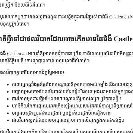
អាហ្វ្រិក និងមេឌីទែរ៉ាណេ។
បុរសហាក់ដូចជាមានលទ្ធភាពខ្ពស់ជាងបន្តិចក្នុងការវិវត្តទៅជាជំងឺ Castlem
មនុស្សគ្រប់ភេទ។
តើអ្វីទៅជាផលវិបាកដែលអាចកើតមាននៃជំងឺ Cast
ជំងឺ Castleman អាចនាំឱ្យមានផលវិបាកជាច្រើន ជាពិសេសប្រសិនបើវាមិនត្រូ
រោគវិនិច្ឆ័យ និងការព្យាបាលទាន់ពេលវេលាគឺសំខាន់។
ផលវិបាកទូទៅដែលអាចវិវត្តន៍រួមមាន៖
ភាពស្លេកស្លាំងធ្ងន់ធ្ងរដែលបណ្តាលឱ្យមានភាពអស់កម្លាំង និងភាពទន់ខ្ស
បញ្ហាតម្រងនោមដែលប៉ះពាល់ដល់របៀបដែលតម្រងនោមរបស់អ្នកត្រ
ការរំខានមុខងារថ្លើមដែលអាចបណ្តាលឱ្យមានស្បែក ឬភ្នែកលឿង
ហានិភ័យនៃការឆ្លងមេរោគកើនឡើងដោយសារតែការរំខានប្រព័ន្ធភាពស៊ាំ
បញ្ហាបេះដូង រួមទាំងបេះដូងធំ ឬចង្វាក់បេះដូងមិនទៀងទាត់
ផលវិបាកសួតដែលអាចបណ្តាលឱ្យមានការលំបាកក្នុងការដកដង្ហើម
ផលវិបាកទាំងនេះកើតឡើងដោយសារតែការឆ្លើយតបប្រព័ន្ធភាពស៊ាំហួសហេតុប៉ះពា