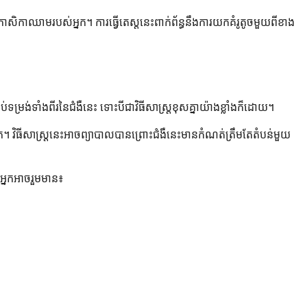
កោសិកាឈាមរបស់អ្នក។ ការធ្វើតេស្តនេះពាក់ព័ន្ធនឹងការយកគំរូតូចមួយពីខាង
្រង់ទាំងពីរនៃជំងឺនេះ ទោះបីជាវិធីសាស្រ្តខុសគ្នាយ៉ាងខ្លាំងក៏ដោយ។
វិធីសាស្ត្រនេះអាចព្យាបាលបានព្រោះជំងឺនេះមានកំណត់ត្រឹមតែតំបន់មួយ
អ្នកអាចរួមមាន៖