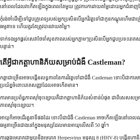
នៅពេលដែលវាកើតឡើងក្នុងពេលតែមួយ ត្រូវការការវាយតម្លៃដោយអ្នកជំនាញ
កុំរង់ចាំដើម្បីទៅជួបគ្រូពេទ្យរបស់អ្នកប្រសិនបើអ្នកវិវត្តទៅជាកូនកណ្តុរហើ
ធម្មតាទេ ហើយគួរតែត្រូវបានវាយតម្លៃ។
ទាក់ទងអ្នកផ្តល់សេវាថែទាំសុខភាពរបស់អ្នកភ្លាមៗប្រសិនបើអ្នកជួបប្រទះរោគ
បន្ទាន់។
តើអ្វីជាកត្តាហានិភ័យសម្រាប់ជំងឺ Castleman?
កត្តាជាច្រើនអាចបង្កើនលទ្ធភាពនៃការវិវត្តទៅជាជំងឺ Castleman ទោះបីជាការម
ប្រយ័ត្នចំពោះរោគសញ្ញាដែលអាចកើតមាន។
ការមានប្រព័ន្ធភាពស៊ាំចុះខ្សោយគឺជាកត្តាហានិភ័យសំខាន់បំផុត ជាពិសេសសម្រ
ភាពស៊ាំចុះខ្សោយ។
អាយុក៏អាចដើរតួនាទីផងដែរ ទោះបីជាជំងឺ Castleman អាចកើតឡើងនៅពេលណាក៏
ធម្មតាច្រើនជាងនៅក្នុងមនុស្សដែលមានអាយុលើសពី 50 ឆ្នាំ។
ការឆ្លងមេរោគជាមួយនឹងមេរោគ Herpesvirus មនុស្ស 8 (HHV-8) បង្កើនហានិភ័យរបស