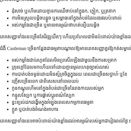
ដុំសាច់ ឬហើមដោយគ្មានការឈឺចាប់នៅក្នុងក, ក្លៀក, ឬត្រគាក
ការមិនស្រួលបន្តិចបន្តួច ឬសម្ពាធនៅក្នុងតំបន់ដែលរងផលប៉ះពាល់
អស់កម្លាំងជាច្រើន ឬមានអារម្មណ៍ថាហត់នឿយបន្តិច
រោគសញ្ញាទាំងនេះច្រើនតែវិវឌ្ឍយឺតៗ ហើយប្រហែលជាមិនប៉ះពាល់យ៉ាងខ្លាំងដល់
ជំងឺ Castleman ច្រើនកន្លែងជាធម្មតាបណ្តាលឱ្យមានរោគសញ្ញាគួរឱ្យកត់សម្គ
អស់កម្លាំងជាប់រហូតដែលមិនប្រសើរឡើងជាមួយនឹងការសម្រាក
គ្រុនក្តៅដែលមកហើយទៅដោយគ្មានមូលហេតុច្បាស់លាស់
ការបាត់បង់ទម្ងន់ដោយមិនស្ម័គ្រចិត្តក្នុងរយៈពេលជាច្រើនសប្តាហ៍ ឬខែ
ញើសច្រើនពេក ជាពិសេសនៅពេលយប់
កូនកណ្ដុរហើមនៅក្នុងតំបន់ជាច្រើននៃរាងកាយរបស់អ្នក
កន្ទួលស្បែក ឬការផ្លាស់ប្តូរពណ៌ស្បែក
ខ្វះខ្យល់ដកដង្ហើមក្នុងអំឡុងពេលសកម្មភាពធម្មតា
ក្អួត ឬបាត់បង់ចំណង់អាហារ
រោគសញ្ញាទាំងនេះអាចប៉ះពាល់យ៉ាងខ្លាំងដល់អារម្មណ៍របស់អ្នកជារៀងរាល់ថ្ងៃ 