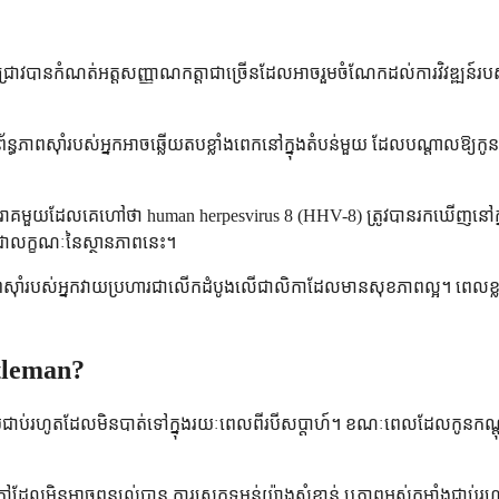
ាវជ្រាវបានកំណត់អត្តសញ្ញាណកត្តាជាច្រើនដែលអាចរួមចំណែកដល់ការវិវឌ្ឍន៍របស់វា
ន្ធភាពស៊ាំរបស់អ្នកអាចឆ្លើយតបខ្លាំងពេកនៅក្នុងតំបន់មួយ ដែលបណ្តាលឱ្យកូ
េរោគមួយដែលគេហៅថា human herpesvirus 8 (HHV-8) ត្រូវបានរកឃើញនៅក្នុ
លជាលក្ខណៈនៃស្ថានភាពនេះ។
ស៊ាំរបស់អ្នកវាយប្រហារជាលើកដំបូងលើជាលិកាដែលមានសុខភាពល្អ។ ពេលខ្លះកា
stleman?
រហើមជាប់រហូតដែលមិនបាត់ទៅក្នុងរយៈពេលពីរបីសប្តាហ៍។ ខណៈពេលដែលកូនកណ្តុ
វគ្រុនក្តៅដែលមិនអាចពន្យល់បាន ការស្រកទម្ងន់យ៉ាងសំខាន់ ឬភាពអស់កម្លាំងជា