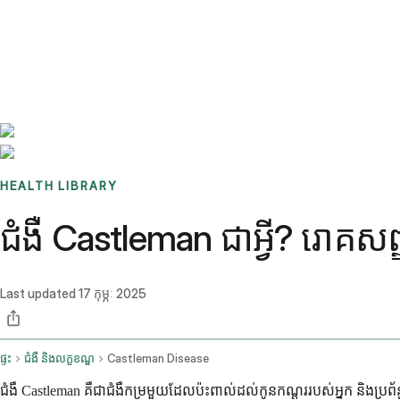
Benchmarks
Stories
FAQ
Sign up / Log in
HEALTH LIBRARY
ជំងឺ Castleman ជាអ្វី? រោគស
Last updated
17 កុម្ភៈ 2025
ផ្ទះ
ជំងឺ និងលក្ខខណ្ឌ
Castleman Disease
ជំងឺ Castleman គឺជាជំងឺកម្រមួយដែលប៉ះពាល់ដល់កូនកណ្តុររបស់អ្នក និងប្រព័ន្