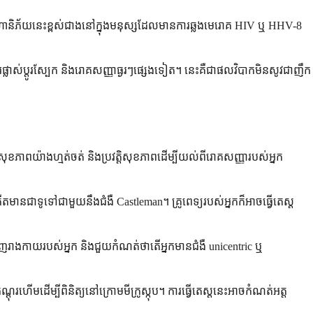
។ ហានិភ័យនេះខ្ពស់ជាងនៅក្នុងមនុស្សដែលមានការឆ្លងមេរោគ HIV ឬ HHV-8
ាស់ប្តូរស្បែក និងរោគសញ្ញាធ្ងរៗផ្សេងទៀត។ នេះគឺជាផលវិបាកមិនសូវជាញឹក
យសុខភាពយ៉ាងហ្មត់ចត់ និងប្រវត្តិសុខភាពដើម្បីយល់ពីរោគសញ្ញារបស់អ្នក
ើតមានជាទូទៅជាមួយនឹងជំងឺ Castleman។ គ្រូពេទ្យរបស់អ្នកក៏អាចធ្វើតេស្ត
ញរាងកាយរបស់អ្នក និងជួយកំណត់ថាតើអ្នកមានជំងឺ unicentric ឬ
្តុរហើមដើម្បីពិនិត្យនៅក្រោមមីក្រូស្កុប។ ការធ្វើតេស្តនេះអាចកំណត់អត្ត