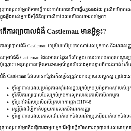
គ្រូពេទ្យរបស់អ្នកក៏អាចធ្វើការវះកាត់យកជាលិកាឆ្អឹងខ្នងផងដែរ ប្រសិនបើពួ
ក្នុងឆ្អឹងរបស់អ្នកដើម្បីពិនិត្យកោសិកាដែលផលិតឈាមរបស់អ្នក។
តើការព្យាបាលជំងឺ Castleman មានអ្វីខ្លះ?
ការព្យាបាលជំងឺ Castleman អាស្រ័យលើប្រភេទណាដែលអ្នកមាន និងរោគសញ្ញារបស់
សម្រាប់ជំងឺ Castleman ដែលមានកន្លែងកើតតែមួយ ការវះកាត់យកកូនកណ្ដុរឡ
ប៉ុណ្ណោះ។ មនុស្សភាគច្រើនមានអារម្មណ៍ប្រសើរជាងមុនបន្ទាប់ពីការវះកាត់ ហើ
ជំងឺ Castleman ដែលមានកន្លែងកើតច្រើនត្រូវការការព្យាបាលស្មុគស្មាញជាងន
ថ្នាំព្យាបាលដោយប្រព័ន្ធភាពស៊ាំដែលជួយគ្រប់គ្រងប្រព័ន្ធភាពស៊ាំរបស់អ្ន
ថ្នាំគីមីការព្យាបាលដែលគ្រប់គ្រងការលូតលាស់កោសិកាមិនធម្មតា
ថ្នាំប្រឆាំងវីរុសប្រសិនបើអ្នកមានការឆ្លង HHV-8
ស្តេរ៉ូអ៊ីដដើម្បីកាត់បន្ថយការរលាកនិងរោគសញ្ញា
ថ្នាំព្យាបាលដោយគោលដៅជាក់លាក់ដែលរារាំងប្រូតេអ៊ីនជាក់លាក់ដែលពាក
គ្រូពេទ្យរបស់អ្នកនឹងធ្វើការជាមួយអ្នកដើម្បីបង្កើតផែនការព្យាបាលដែលដោ