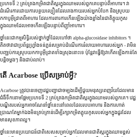
ប្រភេទទី 2 គ្រប់គ្រងកម្រិតជាតិស្ករក្នុងឈាមរបស់ពួកគេបន្ទាប់ពីអាហារ។ វា
ដំណើរការដោយការបន្ថយល្បឿនដែលរាងកាយរបស់អ្នកបំបែក និងស្រូបយ
កកាបូអ៊ីដ្រាតពីអាហារ ដែលការពារការកើនឡើងយ៉ាងខ្លាំងនៃជាតិគ្លុយកូស
ក្នុងឈាមដែលអាចកើតឡើងបន្ទាប់ពីញ៉ាំអាហារ។
ថ្នាំនេះជាកម្មសិទ្ធិរបស់ថ្នាក់ថ្នាំដែលហៅថា alpha-glucosidase inhibitors ។
គិតថាវាជាប្រព័ន្ធហ្វ្រាំងទន់ភ្លន់សម្រាប់ដំណើរការរំលាយអាហាររបស់អ្នក - វាមិន
បញ្ឈប់ការស្រូបយកកាបូអ៊ីដ្រាតទាំងស្រុងនោះទេ ប៉ុន្តែវាធ្វើឱ្យវាកើតឡើងកាន់តែ
បន្តិចម្តងៗ និងជាប់លាប់។
តើ Acarbose ប្រើសម្រាប់អ្វី?
Acarbose ត្រូវបានចេញវេជ្ជបញ្ជាជាចម្បងដើម្បីជួយមនុស្សពេញវ័យដែលមាន
ជំងឺទឹកនោមផ្អែមប្រភេទទី 2 គ្រប់គ្រងកម្រិតជាតិស្ករក្នុងឈាមរបស់ពួកគេ។ វេជ្ជ
បណ្ឌិតរបស់អ្នកអាចណែនាំថ្នាំនេះនៅពេលដែលរបបអាហារ និងការហាត់
ប្រាណតែម្នាក់ឯងមិនគ្រប់គ្រាន់ដើម្បីរក្សាកម្រិតគ្លុយកូសរបស់អ្នកក្នុងជួរដែល
មានសុខភាពល្អ។
ថ្នាំនេះមានប្រយោជន៍ជាពិសេសសម្រាប់អ្នកដែលមានជាតិស្ករក្នុងឈាមខ្ពស់