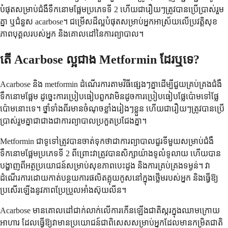
បំផុតសម្រាប់ជំងឺទឹកនោមផ្អែមប្រភេទទី 2 ហើយជារឿយៗត្រូវបានប្រើប្រាស់រួម
គ្នា ឬជំនួស acarbose។ ជម្រើសដ៏ល្អបំផុតសម្រាប់អ្នកអាស្រ័យលើប្រវត្តិសុខ
ភាពបុគ្គលរបស់អ្នក និងគោលដៅនៃការព្យាបាល។
តើ Acarbose ល្អជាង Metformin ដែរឬទេ?
Acarbose និង metformin ដំណើរការតាមវិធីផ្សេងៗគ្នាដើម្បីជួយគ្រប់គ្រងជំងឺ
ទឹកនោមផ្អែម ដូច្នេះការប្រៀបធៀបពួកវាមិនដូចការប្រៀបធៀបផ្លែប៉ោមទៅផ្លែ
ប៉ោមនោះទេ។ ថ្នាំទាំងពីរមានចំណុចខ្លាំងរៀងៗខ្លួន ហើយជារឿយៗត្រូវបានប្រើ
ប្រាស់រួមគ្នាជាជាងជាការព្យាបាលប្រកួតប្រជែងគ្នា។
Metformin ជាទូទៅត្រូវបានចាត់ទុកថាជាការព្យាបាលជួរទីមួយសម្រាប់ជំងឺ
ទឹកនោមផ្អែមប្រភេទទី 2 ពីព្រោះវាត្រូវបានសិក្សាយ៉ាងទូលំទូលាយ ហើយបាន
បង្ហាញពីអត្ថប្រយោជន៍សម្រាប់សុខភាពបេះដូង និងការគ្រប់គ្រងទម្ងន់។ វា
ដំណើរការដោយកាត់បន្ថយការផលិតគ្លុយកូសនៅក្នុងថ្លើមរបស់អ្នក និងធ្វើឱ្យ
ប្រសើរឡើងនូវភាពប្រែប្រួលអាំងស៊ុយលីន។
Acarbose មានគោលដៅជាក់លាក់លើការកើនឡើងជាតិស្ករក្នុងឈាមក្រោយ
អាហារ ដែលធ្វើឱ្យវាមានប្រយោជន៍ជាពិសេសសម្រាប់អ្នកដែលមានកម្រិតជាតិ