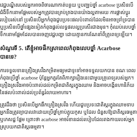
វេជ្ជបណ្ឌិតរបស់អ្នកអាចពិចារណាកាត់បន្ថយ ឬបញ្ឈប់ថ្នាំ acarbose ប្រសិនបើ
ជំងឺទឹកនោមផ្អែមរបស់អ្នកត្រូវបានគ្រប់គ្រងបានយ៉ាងល្អតាមរយៈការផ្លាស់ប្តូរ
របៀបរស់នៅ ប្រសិនបើអ្នកកំពុងជួបប្រទះផលប៉ះពាល់ដែលមិនអាចទ្រាំទ្របាន
ឬប្រសិនបើថ្នាំផ្សេងទៀតកំពុងផ្តល់លទ្ធផលល្អប្រសើរជាងមុន។ កុំឈប់លេបថ្នាំ
ទឹកនោមផ្អែមដែលបានចេញវេជ្ជបញ្ជា ដោយគ្មានការណែនាំពីគ្រូពេទ្យឡើយ។
សំណួរទី 5. តើខ្ញុំអាចផឹកស្រាពេលកំពុងលេបថ្នាំ Acarbose
បានទេ?
ការទទួលទានគ្រឿងស្រវឹងកម្រិតមធ្យមជាទូទៅអាចទទួលយកបាន ខណៈពេល
កំពុងប្រើថ្នាំ acarbose ប៉ុន្តែអ្នកគួរតែពិភាក្សារឿងនេះជាមួយគ្រូពេទ្យរបស់អ្នក។
គ្រឿងស្រវឹងអាចប៉ះពាល់ដល់កម្រិតជាតិស្ករក្នុងឈាម និងអាចបង្កើនហានិភ័យ
នៃផលប៉ះពាល់ដល់ប្រព័ន្ធរំលាយអាហារ។
ត្រូវដឹងថា ប្រសិនបើអ្នកផឹកគ្រឿងស្រវឹង ហើយជួបប្រទះជាតិស្ករក្នុងឈាមទាប
អ្នកនឹងត្រូវព្យាបាលវាដោយប្រើថ្នាំគ្រាប់គ្លុយកូស ឬជែល ជំនួសឱ្យជាតិស្ករធម្មតា
ឬភេសជ្ជៈផ្អែម ព្រោះថា acarbose អាចរំខានដល់របៀបដែលរាងកាយរបស់អ្នក
ស្រូបយកជាតិស្ករធម្មតា។