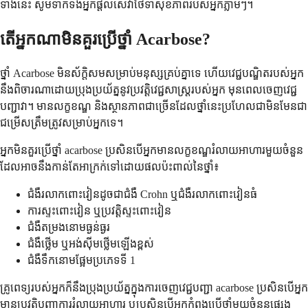
ទាំង​នេះ សូម​ទាក់ទង​អ្នក​ផ្តល់​សេវា​ថែទាំ​សុខភាព​របស់​អ្នក​ភ្លាមៗ។
តើ​អ្នក​ណា​មិន​គួរ​ប្រើ​ថ្នាំ Acarbose?
ថ្នាំ Acarbose មិន​ស័ក្តិសម​សម្រាប់​មនុស្ស​គ្រប់​គ្នា​ទេ ហើយ​វេជ្ជបណ្ឌិត​របស់​អ្នក​
នឹង​ពិចារណា​ដោយ​ប្រុង​ប្រយ័ត្ន​នូវ​ប្រវត្តិ​វេជ្ជសាស្ត្រ​របស់​អ្នក មុន​ពេល​ចេញ​វេជ្ជ
បញ្ជា​វា។ មាន​លក្ខខណ្ឌ និង​ស្ថានភាព​ជា​ច្រើន​ដែល​ថ្នាំ​នេះ​ប្រហែល​ជា​មិន​មែន​ជា​
ជម្រើស​ត្រឹមត្រូវ​សម្រាប់​អ្នក​ទេ។
អ្នក​មិន​គួរ​ប្រើ​ថ្នាំ acarbose ប្រសិន​បើ​អ្នក​មាន​លក្ខខណ្ឌ​រំលាយ​អាហារ​មួយ​ចំនួន​
ដែល​អាច​នឹង​កាន់​តែ​អាក្រក់​ទៅ​ដោយ​ផល​ប៉ះពាល់​នៃ​ថ្នាំ៖
ជំងឺរលាកពោះវៀនដូចជាជំងឺ Crohn ឬជំងឺរលាកពោះវៀនធំ
ការស្ទះពោះវៀន ឬប្រវត្តិស្ទះពោះវៀន
ជំងឺតម្រងនោមធ្ងន់ធ្ងរ
ជំងឺថ្លើម ឬអង់ស៊ីមថ្លើមឡើងខ្ពស់
ជំងឺទឹកនោមផ្អែមប្រភេទទី 1
គ្រូពេទ្យរបស់អ្នកក៏នឹងប្រុងប្រយ័ត្នក្នុងការចេញវេជ្ជបញ្ជា acarbose ប្រសិនបើអ្នក
មានប្រវត្តិបញ្ហាការរំលាយអាហារ ឬប្រសិនបើអ្នកកំពុងប្រើថ្នាំមួយចំនួនផ្សេង