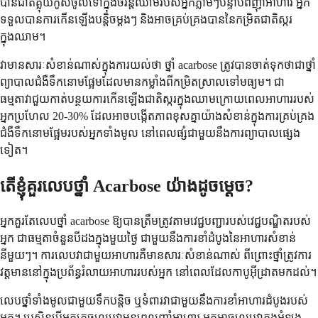
បានជាតិគ្លុយកូសចូលទៅក្នុងចរន្តឈាមរបស់អ្នកភ្លាមៗបន្ទាប់ពីញ៉ាំអាហារ អ្នក
ទទួលបានការកើនឡើងបន្តិចម្តងៗ និងអាចគ្រប់គ្រងបាននៃកម្រិតជាតិស្ករ
ក្នុងឈាម។
វាមានសារៈសំខាន់ណាស់ក្នុងការយល់ថា ថ្នាំ acarbose ត្រូវបានចាត់ទុកថាជាថ្នាំ
ព្យាបាលជំងឺទឹកនោមផ្អែមដែលមានកម្លាំងពីកម្រិតស្រាលទៅមធ្យម។ ជា
ធម្មតាវាជួយកាត់បន្ថយការកើនឡើងជាតិស្ករក្នុងឈាមក្រោយពេលអាហាររបស់
អ្នកប្រហែល 20-30% ដែលអាចបង្កើតភាពខុសគ្នាយ៉ាងសំខាន់ក្នុងការគ្រប់គ្រង
ជំងឺទឹកនោមផ្អែមរបស់អ្នកទាំងមូល នៅពេលផ្សំជាមួយនឹងការព្យាបាលផ្សេង
ទៀត។
តើខ្ញុំគួរលេបថ្នាំ Acarbose យ៉ាងដូចម្តេច?
អ្នកគួរតែលេបថ្នាំ acarbose ឱ្យបានត្រឹមត្រូវតាមវេជ្ជបញ្ជារបស់វេជ្ជបណ្ឌិតរបស់
អ្នក ជាធម្មតាចំនួនបីដងក្នុងមួយថ្ងៃ ជាមួយនឹងការខាំដំបូងនៃអាហារសំខាន់
នីមួយៗ។ ការលេបវាជាមួយអាហារគឺមានសារៈសំខាន់ណាស់ ពីព្រោះថ្នាំត្រូវការ
វត្តមាននៅក្នុងប្រព័ន្ធរំលាយអាហាររបស់អ្នក នៅពេលដែលកាបូអ៊ីដ្រាតមកដល់។
លេបថ្នាំទាំងមូលជាមួយទឹកបន្តិច ឬទំពារវាជាមួយនឹងការខាំអាហារដំបូងរបស់
អ្នក។ ប្រសិនបើអ្នកភ្លេចលេបវាមុនពេលញ៉ាំអាហារ អ្នកអាចលេបវាក្នុងអំឡុង