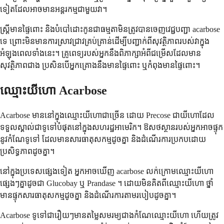
ទៀតដែលអាចមានអន្តរកម្មជាមួយវា។
ស្ត្រីមានផ្ទៃពោះ និងបំបៅដោះកូនជាធម្មតាមិនត្រូវបានចេញវេជ្ជបញ្ជា acarbose
ទេ ព្រោះមិនមានការស្រាវជ្រាវគ្រប់គ្រាន់ដើម្បីបញ្ជាក់ពីសុវត្ថិភាពរបស់វាក្នុង
អំឡុងពេលទាំងនេះ។ គ្រូពេទ្យរបស់អ្នកនឹងពិភាក្សាអំពីជម្រើសដែលមាន
សុវត្ថិភាពជាង ប្រសិនបើអ្នកគ្រោងនឹងមានផ្ទៃពោះ ឬកំពុងមានផ្ទៃពោះ។
ឈ្មោះយីហោ Acarbose
Acarbose មាននៅក្នុងឈ្មោះយីហោជាច្រើន ដោយ Precose ជាយីហោដែល
ទទួលស្គាល់ជាទូទៅបំផុតនៅក្នុងសហរដ្ឋអាមេរិក។ ឱសថស្ថានរបស់អ្នកអាចផ្ទុក
នូវកំណែទូទៅ ដែលមានសារធាតុសកម្មដូចគ្នា និងដំណើរការប្រកបដោយ
ប្រសិទ្ធភាពដូចគ្នា។
នៅក្នុងប្រទេសផ្សេងទៀត អ្នកអាចឃើញ acarbose លក់ក្រោមឈ្មោះយីហោ
ផ្សេងៗគ្នាដូចជា Glucobay ឬ Prandase ។ ដោយមិនគិតពីឈ្មោះយីហោ ថ្នាំ
មានផ្ទុកសារធាតុសកម្មដូចគ្នា និងដំណើរការតាមរបៀបដូចគ្នា។
Acarbose ទូទៅជារឿយៗមានតម្លៃសមរម្យជាងកំណែឈ្មោះយីហោ ហើយត្រូវ