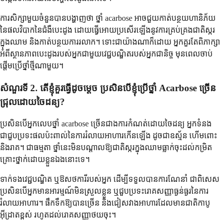
ការសិក្សាមួយចំនួនបានបង្ហាញថា ថ្នាំ acarbose អាចជួយកាត់បន្ថយហានិភ័យ
នៃផលវិបាកនៃជំងឺបេះដូង ដោយធ្វើអោយប្រសើរឡើងនូវការគ្រប់គ្រងជាតិស្ករ
ក្នុងឈាម និងកាត់បន្ថយការរលាក។ ទោះជាយ៉ាងណាក៏ដោយ អ្នកគួរតែពិភាក្សា
អំពីស្ថានភាពបេះដូងរបស់អ្នកជាមួយវេជ្ជបណ្ឌិតរបស់អ្នកជានិច្ច មុនពេលចាប់
ផ្តើមប្រើថ្នាំថ្មីណាមួយ។
សំណួរទី 2. តើខ្ញុំគួរធ្វើដូចម្តេច ប្រសិនបើខ្ញុំប្រើថ្នាំ Acarbose ច្រើន
ជ្រុលដោយចៃដន្យ?
ប្រសិនបើអ្នកលេបថ្នាំ acarbose ច្រើនជាងការកំណត់ដោយចៃដន្យ អ្នកទំនង
ជាជួបប្រទះផលប៉ះពាល់នៃការរំលាយអាហារកើនឡើង ដូចជាឧស្ម័ន ហើមពោះ
និងរាគ។ ជាធម្មតា ថ្នាំនេះមិនបណ្តាលឱ្យជាតិស្ករក្នុងឈាមធ្លាក់ចុះដល់កម្រិត
គ្រោះថ្នាក់ដោយខ្លួនឯងនោះទេ។
ទាក់ទងវេជ្ជបណ្ឌិត ឬឱសថការីរបស់អ្នក ដើម្បីទទួលបានការណែនាំ ជាពិសេស
ប្រសិនបើអ្នកមានអារម្មណ៍មិនស្រួលខ្លួន ឬជួបប្រទះរោគសញ្ញាធ្ងន់ធ្ងរនៃការ
រំលាយអាហារ។ ផឹកទឹកឱ្យបានច្រើន និងជៀសវាងអាហារដែលមានជាតិកាបូ
អ៊ីដ្រាតខ្ពស់ រហូតដល់រោគសញ្ញាថយចុះ។