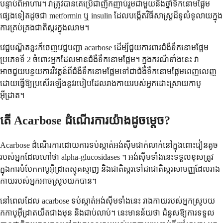
បន្ទាប់ពីអាហារ។ វាត្រូវបានគេប្រើជាញឹកញាប់រួមជាមួយនឹងថ្នាំទឹកនោមផ្អែម
ផ្សេងទៀតដូចជា metformin ឬ insulin ដែលបង្កើតវិធីសាស្រ្តដ៏ទូលំទូលាយក្នុង
ការគ្រប់គ្រងជាតិស្ករក្នុងឈាម។
វេជ្ជបណ្ឌិតខ្លះក៏ចេញវេជ្ជបញ្ជា acarbose ដើម្បីជួយការពារជំងឺទឹកនោមផ្អែម
ប្រភេទទី 2 ចំពោះអ្នកដែលមានជំងឺទឹកនោមផ្អែម។ ក្នុងករណីទាំងនេះ វា
អាចជួយបន្ថយការវិវត្តន៍ពីជំងឺទឹកនោមផ្អែមទៅជាជំងឺទឹកនោមផ្អែមពេញលេញ
ដោយធ្វើឱ្យប្រសើរឡើងនូវរបៀបដែលរាងកាយរបស់អ្នកដោះស្រាយកាបូ
អ៊ីដ្រាត។
តើ Acarbose ដំណើរការយ៉ាងដូចម្តេច?
Acarbose ដំណើរការដោយការទប់ស្កាត់អង់ស៊ីមជាក់លាក់នៅក្នុងពោះវៀនតូច
របស់អ្នកដែលហៅថា alpha-glucosidases ។ អង់ស៊ីមទាំងនេះទទួលខុសត្រូវ
ក្នុងការបំបែកកាបូអ៊ីដ្រាតស្មុគស្មាញ និងជាតិស្ករទៅជាជាតិស្ករសាមញ្ញដែលរាង
កាយរបស់អ្នកអាចស្រូបយកបាន។
នៅពេលដែល acarbose ទប់ស្កាត់អង់ស៊ីមទាំងនេះ រាងកាយរបស់អ្នកស្រូបយ
កកាបូអ៊ីដ្រាតយឺតជាងមុន និងជាប់លាប់។ នេះមានន័យថា ជំនួសឱ្យការទទួល