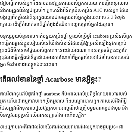
វេជ្ជបណ្ឌិតរបស់អ្នកនឹងតាមដានវឌ្ឍនភាពរបស់អ្នកតាមរយៈការធ្វើតេស្តឈាម
និងការត្រួតពិនិត្យជាប្រចាំ។ ពួកគេនឹងពិនិត្យមើលកម្រិត A1C របស់អ្នក ដែល
បង្ហាញពីកម្រិតជាតិស្ករក្នុងឈាមជាមធ្យមរបស់អ្នកក្នុងរយៈពេល 2-3 ខែចុង
ក្រោយ ដើម្បីកំណត់ថាតើថ្នាំកំពុងដំណើរការល្អសម្រាប់អ្នកដែរឬទេ។
មនុស្ស​មួយ​ចំនួន​អាច​កាត់​បន្ថយ​កម្រិត​ថ្នាំ ឬ​ឈប់​ប្រើ​ថ្នាំ acarbose ប្រសិន​បើ​ពួក​
គេ​ធ្វើ​ការ​ផ្លាស់​ប្តូរ​របៀប​រស់​នៅ​យ៉ាង​សំខាន់​ដែល​ធ្វើ​ឱ្យ​ប្រសើរ​ឡើង​នូវ​ការ​គ្រប់​
គ្រង​ជំងឺ​ទឹក​នោម​ផ្អែម​របស់​ពួក​គេ។ ទោះ​ជា​យ៉ាង​ណា ការ​សម្រេច​ចិត្ត​នេះ​គួរ​តែ​
ត្រូវ​បាន​ធ្វើ​ឡើង​ជា​និច្ច​ដោយ​មាន​ការ​ណែ​នាំ​ពី​អ្នក​ផ្តល់​សេវា​ថែទាំ​សុខភាព​របស់​
អ្នក មិន​មែន​ដោយ​ខ្លួន​ឯង​នោះ​ទេ។
តើ​ផល​រំខាន​នៃ​ថ្នាំ Acarbose មាន​អ្វី​ខ្លះ?
ផល​រំខាន​ទូទៅ​បំផុត​នៃ​ថ្នាំ acarbose គឺ​ប៉ះពាល់​ដល់​ប្រព័ន្ធ​រំលាយ​អាហារ​របស់​
អ្នក ហើយ​ជា​ធម្មតា​វា​មាន​កម្រិត​ស្រាល និង​បណ្តោះ​អាសន្ន។ ការ​យល់​ដឹង​ពី​អ្វី​
ដែល​ត្រូវ​រំពឹង​ទុក​អាច​ជួយ​ឱ្យ​អ្នក​មាន​អារម្មណ៍​ថា​ត្រៀម​ខ្លួន​បាន​ល្អ​ជាង​មុន និង​
មិន​សូវ​បារម្ភ​ប្រសិន​បើ​រោគ​សញ្ញា​ទាំង​នេះ​កើត​ឡើង។
ខាង​ក្រោម​នេះ​គឺ​ជា​ផល​រំខាន​នៃ​ការ​រំលាយ​អាហារ​ដែល​អ្នក​អាច​ជួប​ប្រទះ ជា​