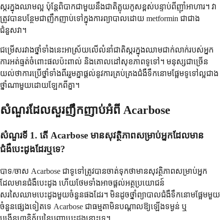
ស្ករក្នុងឈាមល្អ ប៉ុន្តែពិបាកជាមួយនឹងជាតិគ្លុយកូសខ្ពស់បន្ទាប់ពីញ៉ាំអាហារ។ វា
ត្រូវបានបន្ថែមជាញឹកញាប់ទៅក្នុងការព្យាបាលដោយ metformin ជាជាង
ជំនួសវា។
ជម្រើសរវាងថ្នាំទាំងនេះអាស្រ័យលើលំនាំជាតិស្ករក្នុងឈាមជាក់លាក់របស់អ្នក
ការអត់ធ្មត់ចំពោះផលប៉ះពាល់ និងគោលដៅសុខភាពទូទៅ។ មនុស្សជាច្រើន
យល់ថាការប្រើថ្នាំទាំងពីររួមគ្នាផ្តល់នូវការគ្រប់គ្រងជំងឺទឹកនោមផ្អែមទូទៅល្អជាង
ថ្នាំណាមួយដោយឡែកពីគ្នា។
សំណួរដែលសួរញឹកញាប់អំពី Acarbose
សំណួរទី 1. តើ Acarbose មានសុវត្ថិភាពសម្រាប់អ្នកដែលមាន
ជំងឺបេះដូងដែរឬទេ?
បាទ/ចាស Acarbose ជាទូទៅត្រូវបានចាត់ទុកថាមានសុវត្ថិភាពសម្រាប់អ្នក
ដែលមានជំងឺបេះដូង ហើយថែមទាំងអាចផ្តល់អត្ថប្រយោជន៍
សរសៃឈាមបេះដូងមួយចំនួនផងដែរ។ មិនដូចថ្នាំព្យាបាលជំងឺទឹកនោមផ្អែមមួយ
ចំនួនផ្សេងទៀតទេ Acarbose ជាធម្មតាមិនបណ្តាលឱ្យឡើងទម្ងន់ ឬ
បង្កើនហានិភ័យនៃបញ្ហាបេះដូងនោះទេ។