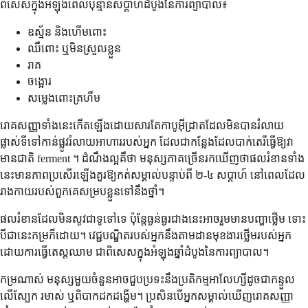
ពិសេស​ក្នុង​អំឡុង​ពេល​ប៉ុន្មាន​សប្តាហ៍​ដំបូង​នៃ​ការ​ព្យាបាល៖
ឧស្ម័ន និង​ហើមពោះ
ឈឺ​ពោះ ឬ​មិន​ស្រួល​ខ្លួន
រាគ
ចង្អោរ
សម្លេង​ពោះ​គ្រហឹម
រោគ​សញ្ញា​ទាំង​នេះ​កើត​ឡើង​ដោយ​សារ​តែ​កាបូអ៊ីដ្រាត​ដែល​មិន​បាន​រំលាយ​
ផ្លាស់ទី​ទៅ​កាន់​ផ្លូវ​រំលាយ​អាហារ​របស់​អ្នក ដែល​ជា​កន្លែង​ដែល​បាក់តេរី​ធ្វើ​ឱ្យ​វា​
មាន​ជាតិ​ ferment ។ ដំណឹង​ល្អ​គឺ​ថា មនុស្ស​ភាគ​ច្រើន​រក​ឃើញ​ថា​ផល​រំខាន​ទាំង​
នេះ​មាន​ភាព​ប្រសើរ​ឡើង​គួរ​ឱ្យ​កត់​សម្គាល់​បន្ទាប់​ពី ២-៤ សប្តាហ៍ នៅ​ពេល​ដែល​
រាង​កាយ​របស់​ពួក​គេ​សម្រប​ខ្លួន​ទៅ​នឹង​ថ្នាំ។
ផល​រំខាន​ដែល​មិន​សូវ​ជា​ទូទៅ​ទេ ប៉ុន្តែ​ធ្ងន់ធ្ងរ​ជាង​នេះ​អាច​រួម​មាន​បញ្ហា​ថ្លើម ទោះ​
បី​ជា​នេះ​កម្រ​ក៏​ដោយ។ វេជ្ជបណ្ឌិត​របស់​អ្នក​នឹង​តាម​ដាន​មុខងារ​ថ្លើម​របស់​អ្នក​
ដោយ​ការ​ធ្វើ​តេស្ត​ឈាម ជា​ពិសេស​ក្នុង​អំឡុង​ឆ្នាំ​ដំបូង​នៃ​ការ​ព្យាបាល។
កម្រ​ណាស់ មនុស្ស​មួយ​ចំនួន​អាច​ជួប​ប្រទះ​នឹង​ប្រតិកម្ម​អាលែហ្សី​ដូច​ជា​កន្ទួល​
លើ​ស្បែក រមាស់ ឬ​ពិបាក​ដក​ដង្ហើម។ ប្រសិន​បើ​អ្នក​សម្គាល់​ឃើញ​រោគ​សញ្ញា​