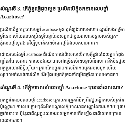
សំណួរទី 3. តើខ្ញុំគួរធ្វើដូចម្តេច ប្រសិនបើខ្ញុំខកខានលេបថ្នាំ
Acarbose?
ប្រសិនបើអ្នកភ្លេចលេបថ្នាំ acarbose មុន ឬអំឡុងពេលអាហារ សូមរំលងកម្រិត
ថ្នាំនោះ ហើយលេបកម្រិតថ្នាំបន្ទាប់របស់អ្នកជាមួយអាហារបន្ទាប់របស់អ្នក។
កុំលេបថ្នាំទ្វេដង ដើម្បីទូទាត់សងចំពោះថ្នាំដែលខកខាននោះ។
ដោយសារតែថ្នាំ acarbose ដំណើរការជាពិសេសលើកាបូអ៊ីដ្រាតដែលអ្នកកំពុង
ញ៉ាំនៅពេលនោះ ការលេបវារយៈពេលជាច្រើនម៉ោងបន្ទាប់ពីអាហារ នឹងមិនផ្តល់
អត្ថប្រយោជន៍អ្វីឡើយ។ គ្រាន់តែបន្តតាមកាលវិភាគធម្មតារបស់អ្នក ហើយ
ព្យាយាមកំណត់ការរំលឹក ដើម្បីជួយអ្នកឱ្យចងចាំកម្រិតថ្នាំនាពេលអនាគត។
សំណួរទី 4. តើខ្ញុំអាចឈប់លេបថ្នាំ Acarbose បាននៅពេលណា?
អ្នកគួរតែឈប់លេបថ្នាំ acarbose ក្រោមការត្រួតពិនិត្យពីវេជ្ជបណ្ឌិតរបស់អ្នកតែ
ប៉ុណ្ណោះ។ ការឈប់ភ្លាមៗនឹងមិនបណ្តាលឱ្យមានរោគសញ្ញានៃការដកថយគ្រោះ
ថ្នាក់នោះទេ ប៉ុន្តែជាតិស្ករក្នុងឈាមរបស់អ្នកអាចកើនឡើង ជាពិសេសក្រោយ
ពេលអាហារ។