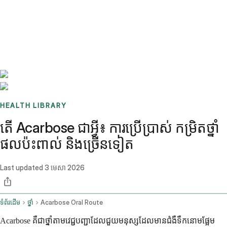
Benchmarks
Stories
FAQ
Sign up / Log in
HEALTH LIBRARY
តើ Acarbose ជាអ្វី៖ ការប្រើប្រាស់ កម្រិតថ្នាំ
ផលប៉ះពាល់ និងច្រើនទៀត
Last updated
3 មេសា 2026
ទំព័រដើម
ថ្នាំ
Acarbose Oral Route
Acarbose គឺជាថ្នាំតាមវេជ្ជបញ្ជាដែលជួយមនុស្សដែលមានជំងឺទឹកនោមផ្អែម