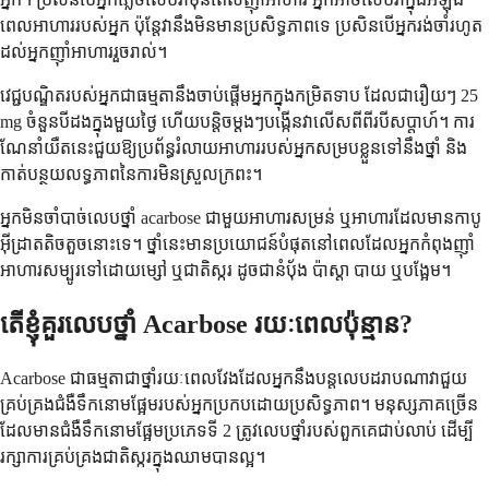
ពេលអាហាររបស់អ្នក ប៉ុន្តែវានឹងមិនមានប្រសិទ្ធភាពទេ ប្រសិនបើអ្នករង់ចាំរហូត
ដល់អ្នកញ៉ាំអាហាររួចរាល់។
វេជ្ជបណ្ឌិតរបស់អ្នកជាធម្មតានឹងចាប់ផ្តើមអ្នកក្នុងកម្រិតទាប ដែលជារឿយៗ 25
mg ចំនួនបីដងក្នុងមួយថ្ងៃ ហើយបន្តិចម្តងៗបង្កើនវាលើសពីពីរបីសប្តាហ៍។ ការ
ណែនាំយឺតនេះជួយឱ្យប្រព័ន្ធរំលាយអាហាររបស់អ្នកសម្របខ្លួនទៅនឹងថ្នាំ និង
កាត់បន្ថយលទ្ធភាពនៃការមិនស្រួលក្រពះ។
អ្នកមិនចាំបាច់លេបថ្នាំ acarbose ជាមួយអាហារសម្រន់ ឬអាហារដែលមានកាបូ
អ៊ីដ្រាតតិចតួចនោះទេ។ ថ្នាំនេះមានប្រយោជន៍បំផុតនៅពេលដែលអ្នកកំពុងញ៉ាំ
អាហារសម្បូរទៅដោយម្សៅ ឬជាតិស្ករ ដូចជានំប៉័ង ប៉ាស្តា បាយ ឬបង្អែម។
តើខ្ញុំគួរលេបថ្នាំ Acarbose រយៈពេលប៉ុន្មាន?
Acarbose ជាធម្មតាជាថ្នាំរយៈពេលវែងដែលអ្នកនឹងបន្តលេបដរាបណាវាជួយ
គ្រប់គ្រងជំងឺទឹកនោមផ្អែមរបស់អ្នកប្រកបដោយប្រសិទ្ធភាព។ មនុស្សភាគច្រើន
ដែលមានជំងឺទឹកនោមផ្អែមប្រភេទទី 2 ត្រូវលេបថ្នាំរបស់ពួកគេជាប់លាប់ ដើម្បី
រក្សាការគ្រប់គ្រងជាតិស្ករក្នុងឈាមបានល្អ។