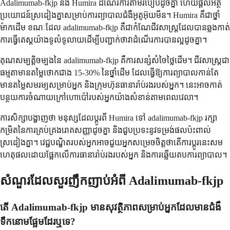
Adalimumab-fkjp និង Humira ដំណើរការតាមរបៀបដូចគ្នា ហើយផ្តល់អត្ថ
ប្រយោជន៍ស្រដៀងគ្នាសម្រាប់ការព្យាបាលជំងឺអូតូអ៊ុយមីន។ Humira គឺជាថ្នាំ
ម៉ាកដើម ខណៈដែល adalimumab-fkjp គឺជាកំណែជីវសាស្ត្រដែលបានឆ្លងកាត់
ការធ្វើតេស្តយ៉ាងទូលំទូលាយដើម្បីបញ្ជាក់ថាវាដំណើរការបានល្អដូចគ្នា។
គុណសម្បត្តិចម្បងនៃ adalimumab-fkjp គឺការសន្សំសំចៃថ្លៃដើម។ ជីវសាស្ត្រជា
ធម្មតាមានតម្លៃថោកជាង 15-30% នៃថ្នាំដើម ដែលធ្វើឱ្យការព្យាបាលកាន់តែ
មានតម្លៃសមរម្យសម្រាប់អ្នក និងក្រុមហ៊ុនធានារ៉ាប់រងរបស់អ្នក។ នេះអាចកាត់
បន្ថយការចំណាយក្រៅហោប៉ៅរបស់អ្នកយ៉ាងសំខាន់តាមពេលវេលា។
ការសិក្សាបង្ហាញថា មនុស្សដែលប្តូរពី Humira ទៅ adalimumab-fkjp រក្សា
កម្រិតនៃការគ្រប់គ្រងរោគសញ្ញាដូចគ្នា និងជួបប្រទះនូវទម្រង់ផលប៉ះពាល់
ស្រដៀងគ្នា។ វេជ្ជបណ្ឌិតរបស់អ្នកអាចជួយអ្នកសម្រេចចិត្តថាតើការប្តូរនេះសម
ហេតុផលដោយផ្អែកលើការធានារ៉ាប់រងរបស់អ្នក និងការឆ្លើយតបការព្យាបាល។
សំណួរដែលសួរញឹកញាប់អំពី Adalimumab-fkjp
តើ Adalimumab-fkjp មានសុវត្ថិភាពសម្រាប់អ្នកដែលមានជំងឺ
ទឹកនោមផ្អែមដែរឬទេ?