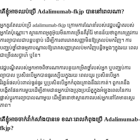
តើខ្ញុំអាចឈប់ប្រើ Adalimumab-fkjp បាននៅពេលណា?
អ្នកគួរតែឈប់ប្រើ adalimumab-fkjp ក្រោមការណែនាំរបស់វេជ្ជបណ្ឌិតរបស់
អ្នកតែប៉ុណ្ណោះ។ ស្ថានភាពអូតូអ៊ុយមីនភាគច្រើនគឺរ៉ាំរ៉ៃ មានន័យថាពួកគេត្រូវការ
ការព្យាបាលជាបន្តបន្ទាប់ ដើម្បីការពាររោគសញ្ញាមិនឱ្យត្រលប់មកវិញ។ ការ
បញ្ឈប់ថ្នាំជាធម្មតាបណ្តាលឱ្យរោគសញ្ញាត្រលប់មកវិញបន្តិចម្តងៗក្នុងរយៈពេល
ជាច្រើនសប្តាហ៍ ឬខែ។
វេជ្ជបណ្ឌិតរបស់អ្នកអាចពិចារណាការបន្ថយកម្រិតថ្នាំរបស់អ្នក ឬបញ្ឈប់ការ
ព្យាបាល ប្រសិនបើអ្នកបានធូរស្បើយក្នុងរយៈពេលយូរ ប្រសិនបើអ្នក
វិវត្តន៍ផលប៉ះពាល់ធ្ងន់ធ្ងរ ឬប្រសិនបើអ្នកកំពុងគ្រោងនឹងវះកាត់។ ពួកគេនឹង
បង្កើតផែនការមួយដើម្បីតាមដានអ្នកយ៉ាងប្រុងប្រយ័ត្នក្នុងអំឡុងពេលនៃការ
ផ្លាស់ប្តូរការព្យាបាលណាមួយ ដើម្បីធានាថាស្ថានភាពរបស់អ្នកនៅតែមានស្ថេរ
ភាព។
តើខ្ញុំអាចចាក់វ៉ាក់សាំងបានទេ ខណៈពេលកំពុងប្រើ Adalimumab-
fkjp?