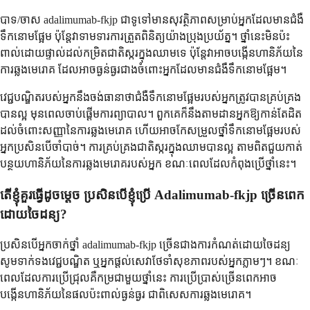
បាទ/ចាស adalimumab-fkjp ជាទូទៅមានសុវត្ថិភាពសម្រាប់អ្នកដែលមានជំងឺ
ទឹកនោមផ្អែម ប៉ុន្តែវាទាមទារការត្រួតពិនិត្យយ៉ាងប្រុងប្រយ័ត្ន។ ថ្នាំនេះមិនប៉ះ
ពាល់ដោយផ្ទាល់ដល់កម្រិតជាតិស្ករក្នុងឈាមទេ ប៉ុន្តែវាអាចបង្កើនហានិភ័យនៃ
ការឆ្លងមេរោគ ដែលអាចធ្ងន់ធ្ងរជាងចំពោះអ្នកដែលមានជំងឺទឹកនោមផ្អែម។
វេជ្ជបណ្ឌិតរបស់អ្នកនឹងចង់ធានាថាជំងឺទឹកនោមផ្អែមរបស់អ្នកត្រូវបានគ្រប់គ្រង
បានល្អ មុនពេលចាប់ផ្តើមការព្យាបាល។ ពួកគេក៏នឹងតាមដានអ្នកឱ្យកាន់តែដិត
ដល់ចំពោះសញ្ញានៃការឆ្លងមេរោគ ហើយអាចកែសម្រួលថ្នាំទឹកនោមផ្អែមរបស់
អ្នកប្រសិនបើចាំបាច់។ ការគ្រប់គ្រងជាតិស្ករក្នុងឈាមបានល្អ តាមពិតជួយកាត់
បន្ថយហានិភ័យនៃការឆ្លងមេរោគរបស់អ្នក ខណៈពេលដែលកំពុងប្រើថ្នាំនេះ។
តើខ្ញុំគួរធ្វើដូចម្តេច ប្រសិនបើខ្ញុំប្រើ Adalimumab-fkjp ច្រើនពេក
ដោយចៃដន្យ?
ប្រសិនបើអ្នកចាក់ថ្នាំ adalimumab-fkjp ច្រើនជាងការកំណត់ដោយចៃដន្យ
សូមទាក់ទងវេជ្ជបណ្ឌិត ឬអ្នកផ្តល់សេវាថែទាំសុខភាពរបស់អ្នកភ្លាមៗ។ ខណៈ
ពេលដែលការប្រើជ្រុលគឺកម្រជាមួយថ្នាំនេះ ការប្រើប្រាស់ច្រើនពេកអាច
បង្កើនហានិភ័យនៃផលប៉ះពាល់ធ្ងន់ធ្ងរ ជាពិសេសការឆ្លងមេរោគ។