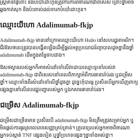
ស្ត្រីមានផ្ទៃពោះ និងបំបៅដោះកូនត្រូវការការពិចារណាជាពិសេស ព្រោះថ្នាំអាច
ឆ្លងកាត់សុក និងប៉ះពាល់ដល់ទារកបំបៅដោះកូន។
ឈ្មោះយីហោ Adalimumab-fkjp
Adalimumab-fkjp មាននៅក្រោមឈ្មោះយីហោ Hulio នៅសហរដ្ឋអាមេរិក។
ជីវឱសថនេះត្រូវបានបង្កើតឡើងដើម្បីផ្តល់អត្ថប្រយោជន៍ព្យាបាលដូចគ្នានឹងថ្នាំ
adalimumab ដើមក្នុងតម្លៃទាបជាង។
ឱសថស្ថានរបស់អ្នកក៏អាចសំដៅទៅលើវាដោយឈ្មោះទូទៅរបស់វា
adalimumab-fkjp ជាពិសេសនៅពេលពិភាក្សាអំពីការធានារ៉ាប់រង ឬជម្រើស
ថ្នាំ។ ឈ្មោះទាំងពីរសំដៅទៅលើថ្នាំដូចគ្នា ដូច្នេះកុំបារម្ភ ប្រសិនបើអ្នកឃើញពាក្យ
ផ្សេងគ្នានៅលើដបវេជ្ជបញ្ជារបស់អ្នក ឬឯកសារធានារ៉ាប់រង។
ជម្រើស Adalimumab-fkjp
ជម្រើសជាច្រើនមាន ប្រសិនបើ adalimumab-fkjp មិនត្រឹមត្រូវសម្រាប់អ្នក ឬ
មិនផ្តល់ការធូរស្រាលរោគសញ្ញាគ្រប់គ្រាន់។ គ្រូពេទ្យរបស់អ្នកអាចពិចារណា
អ្នកទប់ស្កាត់ TNF ផ្សេងទៀត ឬថ្នាំប្រភេទផ្សេងៗគ្នាទាំងអស់គ្នា។