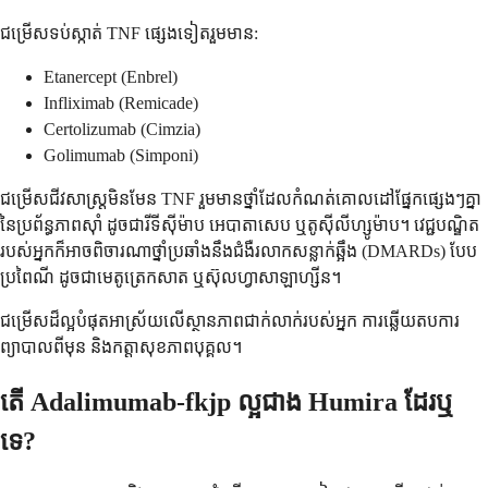
ជម្រើសទប់ស្កាត់ TNF ផ្សេងទៀតរួមមាន:
Etanercept (Enbrel)
Infliximab (Remicade)
Certolizumab (Cimzia)
Golimumab (Simponi)
ជម្រើសជីវសាស្ត្រមិនមែន TNF រួមមានថ្នាំដែលកំណត់គោលដៅផ្នែកផ្សេងៗគ្នា
នៃប្រព័ន្ធភាពស៊ាំ ដូចជារីទីស៊ីម៉ាប អេបាតាសេប ឬតូស៊ីលីហ្សូម៉ាប។ វេជ្ជបណ្ឌិត
របស់អ្នកក៏អាចពិចារណាថ្នាំប្រឆាំងនឹងជំងឺរលាកសន្លាក់ឆ្អឹង (DMARDs) បែប
ប្រពៃណី ដូចជាមេតូត្រេកសាត ឬស៊ុលហ្វាសាឡាហ្សីន។
ជម្រើសដ៏ល្អបំផុតអាស្រ័យលើស្ថានភាពជាក់លាក់របស់អ្នក ការឆ្លើយតបការ
ព្យាបាលពីមុន និងកត្តាសុខភាពបុគ្គល។
តើ Adalimumab-fkjp ល្អជាង Humira ដែរឬ
ទេ?