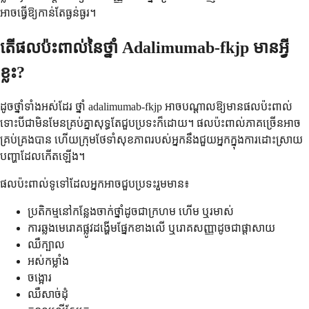
អាចធ្វើឱ្យកាន់តែធ្ងន់ធ្ងរ។
តើផលប៉ះពាល់នៃថ្នាំ Adalimumab-fkjp មានអ្វី
ខ្លះ?
ដូចថ្នាំទាំងអស់ដែរ ថ្នាំ adalimumab-fkjp អាចបណ្តាលឱ្យមានផលប៉ះពាល់
ទោះបីជាមិនមែនគ្រប់គ្នាសុទ្ធតែជួបប្រទះក៏ដោយ។ ផលប៉ះពាល់ភាគច្រើនអាច
គ្រប់គ្រងបាន ហើយក្រុមថែទាំសុខភាពរបស់អ្នកនឹងជួយអ្នកក្នុងការដោះស្រាយ
បញ្ហាដែលកើតឡើង។
ផលប៉ះពាល់ទូទៅដែលអ្នកអាចជួបប្រទះរួមមាន៖
ប្រតិកម្មនៅកន្លែងចាក់ថ្នាំដូចជាក្រហម ហើម ឬរមាស់
ការឆ្លងមេរោគផ្លូវដង្ហើមផ្នែកខាងលើ ឬរោគសញ្ញាដូចជាផ្តាសាយ
ឈឺក្បាល
អស់កម្លាំង
ចង្អោរ
ឈឺសាច់ដុំ