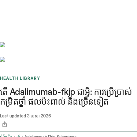
Benchmarks
Stories
FAQ
Sign up / Log in
HEALTH LIBRARY
តើ Adalimumab-fkjp ជាអ្វី: ការប្រើប្រាស់
កម្រិតថ្នាំ ផលប៉ះពាល់ និងច្រើនទៀត
Last updated
3 មេសា 2026
ទំព័រដើម
ថ្នាំ
Adalimumab Fkjp Subcutaneous Route