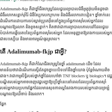
Adalimumab-fkjp គឺជាថ្នាំជីវសាស្ត្រដែលជួយព្យាបាលជំងឺអូតូអ៊ុយមីនដូចជា
ជំងឺរលាកសន្លាក់រ៉ាំរ៉ៃ ជំងឺស្បែករបកក្រហម និងជំងឺរលាកពោះវៀន។ ថ្នាំចាក់នេះ
ដំណើរការដោយការទប់ស្កាត់ប្រូតេអ៊ីននៅក្នុងប្រព័ន្ធភាពស៊ាំរបស់អ្នកដែល
បណ្តាលឱ្យរលាក និងខូចសន្លាក់។ គិតថាវាជាការព្យាបាលគោលដៅដែលជួយ
បំបាត់ការឆ្លើយតបនៃប្រព័ន្ធភាពស៊ាំរបស់អ្នក ដែលអនុញ្ញាតឱ្យរាងកាយរបស់អ្នក
ជាសះស្បើយ និងមានអារម្មណ៍ធូរស្រាល។
តើ Adalimumab-fkjp ជាអ្វី?
Adalimumab-fkjp គឺជាកំណែជីវសាស្ត្រនៃថ្នាំ adalimumab ដើម ដែល
មានន័យថាវាដំណើរការស្ទើរតែដូចគ្នាបេះបិទទៅនឹងថ្នាំយោង ប៉ុន្តែចំណាយតិច
ជាង។ វាជាកម្មសិទ្ធិរបស់ថ្នាក់ថ្នាំដែលហៅថា TNF blockers ឬ biologics។ វេជ្ជ
បណ្ឌិតរបស់អ្នកអាចចេញវេជ្ជបញ្ជាឱ្យប្រើថ្នាំនេះនៅពេលដែលប្រព័ន្ធភាពស៊ាំ
របស់អ្នកវាយប្រហារផ្នែកដែលមានសុខភាពល្អនៃរាងកាយរបស់អ្នកដោយច្រឡំ
បណ្តាលឱ្យឈឺចាប់ និងរលាក។
ផ្នែក