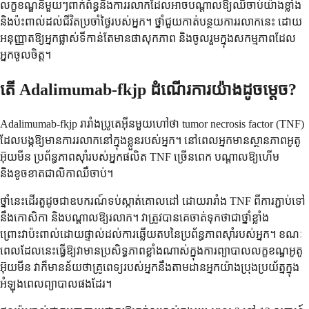
លក្ខខណ្ឌនីមួយៗពាក់ព័ន្ធនឹងការរលាកដែលអាចបណ្តាលឱ្យឈឺចាប់យ៉ាងខ្លាំង
និងប៉ះពាល់ដល់ជីវិតប្រចាំថ្ងៃរបស់អ្នក។ ថ្នាំជួយកាត់បន្ថយការរលាកនេះ ដោយ
អនុញ្ញាតឱ្យអ្នកផ្លាស់ទីកាន់តែមានផាសុកភាព និងចូលរួមក្នុងសកម្មភាពដែល
អ្នកចូលចិត្ត។
តើ Adalimumab-fkjp ដំណើរការយ៉ាងដូចម្តេច?
Adalimumab-fkjp រារាំងប្រូតេអ៊ីនមួយហៅថា tumor necrosis factor (TNF)
ដែលបង្កឱ្យមានការរលាកនៅក្នុងខ្លួនរបស់អ្នក។ នៅពេលអ្នកមានស្ថានភាពអូតូ
អ៊ុយមីន ប្រព័ន្ធភាពស៊ាំរបស់អ្នកផលិត TNF ច្រើនពេក បណ្តាលឱ្យហើម
និងខូចខាតជាលិកាឈឺចាប់។
ថ្នាំនេះដើរតួដូចជាឧបករណ៍ទប់ស្កាត់គោលដៅ ដោយរារាំង TNF ពីការភ្ជាប់ទៅ
នឹងកោសិកា និងបណ្តាលឱ្យរលាក។ វាត្រូវបានគេចាត់ទុកថាជាថ្នាំខ្លាំង
ព្រោះវាប៉ះពាល់ដោយផ្ទាល់ដល់ការឆ្លើយតបនៃប្រព័ន្ធភាពស៊ាំរបស់អ្នក។ ខណៈ
ពេលដែលនេះធ្វើឱ្យវាមានប្រសិទ្ធភាពខ្លាំងណាស់ក្នុងការព្យាបាលលក្ខខណ្ឌអូតូ
អ៊ុយមីន វាក៏មានន័យថាគ្រូពេទ្យរបស់អ្នកនឹងតាមដានអ្នកយ៉ាងប្រុងប្រយ័ត្នក្នុង
អំឡុងពេលព្យាបាលផងដែរ។