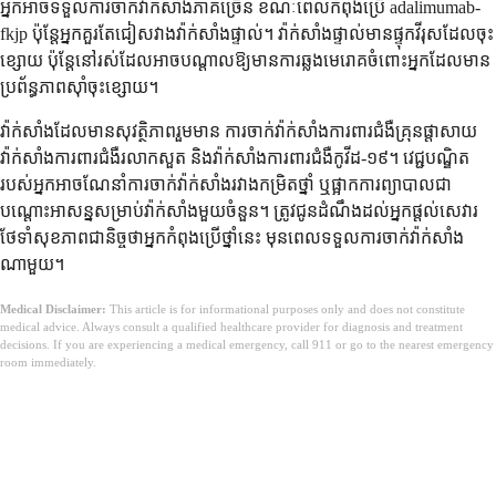
អ្នកអាចទទួលការចាក់វ៉ាក់សាំងភាគច្រើន ខណៈពេលកំពុងប្រើ adalimumab-
fkjp ប៉ុន្តែអ្នកគួរតែជៀសវាងវ៉ាក់សាំងផ្ទាល់។ វ៉ាក់សាំងផ្ទាល់មានផ្ទុកវីរុសដែលចុះ
ខ្សោយ ប៉ុន្តែនៅរស់ដែលអាចបណ្តាលឱ្យមានការឆ្លងមេរោគចំពោះអ្នកដែលមាន
ប្រព័ន្ធភាពស៊ាំចុះខ្សោយ។
វ៉ាក់សាំងដែលមានសុវត្ថិភាពរួមមាន ការចាក់វ៉ាក់សាំងការពារជំងឺគ្រុនផ្តាសាយ
វ៉ាក់សាំងការពារជំងឺរលាកសួត និងវ៉ាក់សាំងការពារជំងឺកូវីដ-១៩។ វេជ្ជបណ្ឌិត
របស់អ្នកអាចណែនាំការចាក់វ៉ាក់សាំងរវាងកម្រិតថ្នាំ ឬផ្អាកការព្យាបាលជា
បណ្តោះអាសន្នសម្រាប់វ៉ាក់សាំងមួយចំនួន។ ត្រូវជូនដំណឹងដល់អ្នកផ្តល់សេវារ
ថែទាំសុខភាពជានិច្ចថាអ្នកកំពុងប្រើថ្នាំនេះ មុនពេលទទួលការចាក់វ៉ាក់សាំង
ណាមួយ។
Medical Disclaimer:
This article is for informational purposes only and does not constitute
medical advice. Always consult a qualified healthcare provider for diagnosis and treatment
decisions. If you are experiencing a medical emergency, call 911 or go to the nearest emergency
room immediately.