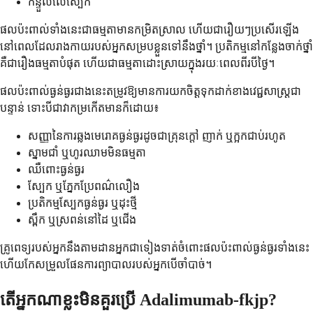
កន្ទួលលើស្បែក
ផលប៉ះពាល់ទាំងនេះជាធម្មតាមានកម្រិតស្រាល ហើយជារឿយៗប្រសើរឡើង
នៅពេលដែលរាងកាយរបស់អ្នកសម្របខ្លួនទៅនឹងថ្នាំ។ ប្រតិកម្មនៅកន្លែងចាក់ថ្នាំ
គឺជារឿងធម្មតាបំផុត ហើយជាធម្មតាដោះស្រាយក្នុងរយៈពេលពីរបីថ្ងៃ។
ផលប៉ះពាល់ធ្ងន់ធ្ងរជាងនេះតម្រូវឱ្យមានការយកចិត្តទុកដាក់ខាងវេជ្ជសាស្ត្រជា
បន្ទាន់ ទោះបីជាវាកម្រកើតមានក៏ដោយ៖
សញ្ញានៃការឆ្លងមេរោគធ្ងន់ធ្ងរដូចជាគ្រុនក្តៅ ញាក់ ឬក្អកជាប់រហូត
ស្នាមជាំ ឬហូរឈាមមិនធម្មតា
ឈឺពោះធ្ងន់ធ្ងរ
ស្បែក ឬភ្នែកប្រែពណ៌លឿង
ប្រតិកម្មស្បែកធ្ងន់ធ្ងរ ឬដុះថ្មី
ស្ពឹក ឬស្រពន់នៅដៃ ឬជើង
គ្រូពេទ្យរបស់អ្នកនឹងតាមដានអ្នកជាទៀងទាត់ចំពោះផលប៉ះពាល់ធ្ងន់ធ្ងរទាំងនេះ
ហើយកែសម្រួលផែនការព្យាបាលរបស់អ្នកបើចាំបាច់។
តើអ្នកណាខ្លះមិនគួរប្រើ Adalimumab-fkjp?