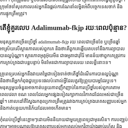
ក្រុមថែទាំសុខភាពរបស់អ្នកនឹងផ្តល់ការណែនាំលម្អិតអំពីបច្ចេកទេសចាក់ និង
ការផ្ទុកត្រឹមត្រូវ។
តើខ្ញុំគួរលេប Adalimumab-fkjp រយៈពេលប៉ុន្មាន?
មនុស្សភាគច្រើនប្រើថ្នាំ adalimumab-fkjp រយៈពេលជាច្រើនខែ ឬច្រើនឆ្នាំ
អាស្រ័យលើស្ថានភាពរបស់ពួកគេ និងថាតើពួកគេឆ្លើយតបទៅនឹងការព្យាបាល
បានល្អប៉ុណ្ណា។ ស្ថានភាពអូតូអ៊ុយមីន ជាធម្មតាជារ៉ាំរ៉ៃ មានន័យថាពួកគេត្រូវការ
ការគ្រប់គ្រងជាបន្តបន្ទាប់ មិនមែនជាការព្យាបាលរយៈពេលខ្លីនោះទេ។
គ្រូពេទ្យរបស់អ្នកនឹងវាយតម្លៃជាទៀងទាត់ថាតើថ្នាំដំណើរការបានល្អប៉ុណ្ណា
និងថាតើអ្នកកំពុងជួបប្រទះផលប៉ះពាល់អ្វីដែលគួរឱ្យព្រួយបារម្ភដែរឬទេ។
មនុស្សមួយចំនួនអាចកាត់បន្ថយភាពញឹកញាប់នៃការប្រើថ្នាំរបស់ពួកគេតាម
ពេលវេលា ខណៈពេលដែលអ្នកផ្សេងទៀតរក្សាកាលវិភាគដដែលអស់ជាច្រើន
ឆ្នាំ។ គោលដៅគឺស្វែងរកតុល្យភាពត្រឹមត្រូវរវាងការគ្រប់គ្រងរោគសញ្ញារបស់អ្នក
និងកាត់បន្ថយហានិភ័យដែលអាចកើតមាន។
កុំឈប់ប្រើថ្នាំនេះភ្លាមៗដោយមិននិយាយជាមួយគ្រូពេទ្យជាមុនសិន។ ការបញ្ឈប់
ភ្លាមៗអាចបណ្តាលឱ្យរោគសញ្ញារបស់អ្នកត្រលប់មកវិញយ៉ាងឆាប់រហ័ស និង