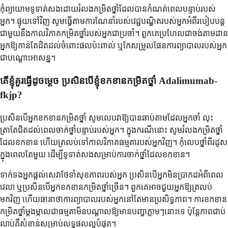
កុំព្យាយាមទូទាត់សងដោយរំលងកម្រិតថ្នាំដែលបានកំណត់ពេលបន្ទាប់របស់
អ្នក។ ផ្ទុយទៅវិញ សូមធ្វើតាមការណែនាំរបស់វេជ្ជបណ្ឌិតរបស់អ្នកអំពីរបៀបបន្ត
ជាមួយនឹងកាលវិភាគកម្រិតថ្នាំរបស់អ្នកជាប្រចាំ។ ពួកគេប្រហែលជាចង់តាមដាន
អ្នកឱ្យកាន់តែដិតដល់ចំពោះផលប៉ះពាល់ ឬកែសម្រួលផែនការព្យាបាលរបស់អ្នក
ជាបណ្តោះអាសន្ន។
តើខ្ញុំគួរធ្វើដូចម្តេច ប្រសិនបើខ្ញុំខកខានកម្រិតថ្នាំ Adalimumab-
fkjp?
ប្រសិនបើអ្នកខកខានកម្រិតថ្នាំ សូមលេបវាឱ្យបានឆាប់តាមដែលអ្នកចាំ លុះ
ត្រាតែជិតដល់ពេលចាក់ថ្នាំបន្ទាប់របស់អ្នក។ ក្នុងករណីនោះ សូមរំលងកម្រិតថ្នាំ
ដែលខកខាន ហើយត្រលប់ទៅកាលវិភាគធម្មតារបស់អ្នកវិញ។ កុំលេបថ្នាំពីរដូស
ក្នុងពេលតែមួយ ដើម្បីទូទាត់សងសម្រាប់ការចាក់ថ្នាំដែលខកខាន។
ទាក់ទងអ្នកផ្តល់សេវាថែទាំសុខភាពរបស់អ្នក ប្រសិនបើអ្នកមិនប្រាកដអំពីពេល
វេលា ឬប្រសិនបើអ្នកខកខានកម្រិតថ្នាំច្រើន។ ពួកគេអាចជួយអ្នកឱ្យត្រលប់
មកវិញ ហើយធានាថាការព្យាបាលរបស់អ្នកនៅតែមានប្រសិទ្ធភាព។ ការខកខាន
កម្រិតថ្នាំម្តងម្កាលជាធម្មតាមិនបណ្តាលឱ្យមានបញ្ហាភ្លាមៗនោះទេ ប៉ុន្តែភាពជាប់
លាប់គឺសំខាន់សម្រាប់លទ្ធផលល្អបំផុត។