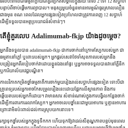
ផលប៉ះពាល់ជាធម្មតាក្លាយជាគួរឱ្យកត់សម្គាល់ក្នុងរយៈពេល 2 ទៅ 12 សប្តាហ៍
បន្ទាប់ពីចាប់ផ្តើមការព្យាបាល។ មនុស្សមួយចំនួនមានអារម្មណ៍ធូរស្រាលលឿន
ជាងមុន ខណៈពេលដែលអ្នកផ្សេងទៀតប្រហែលជាត្រូវការពេញ 12 សប្តាហ៍
ដើម្បីទទួលបានអត្ថប្រយោជន៍សំខាន់ៗ។
តើខ្ញុំគួរលេប Adalimumab-fkjp យ៉ាងដូចម្តេច?
អ្នកនឹងទទួលបាន adalimumab-fkjp ជាការចាក់នៅក្រោមស្បែករបស់អ្នក ជា
ធម្មតានៅភ្លៅ ឬពោះរបស់អ្នក។ អ្នកផ្តល់សេវាថែទាំសុខភាពរបស់អ្នកនឹង
បង្រៀនអ្នកពីរបៀបចាក់វាដោយខ្លួនឯងនៅផ្ទះ ឬអ្នកអាចទទួលបានវានៅគ្លីនិក
ឬការិយាល័យវេជ្ជបណ្ឌិត។
កាលវិភាគកម្រិតថ្នាំធម្មតាគឺការចាក់មួយរៀងរាល់សប្តាហ៍ផ្សេងទៀត ទោះបីជា
គ្រូពេទ្យរបស់អ្នកអាចកែសម្រួលរឿងនេះដោយផ្អែកលើស្ថានភាព និងការ
ឆ្លើយតបរបស់អ្នកក៏ដោយ។ វាមានសារៈសំខាន់ណាស់ក្នុងការបង្វិលកន្លែងចាក់
ដើម្បីការពារការរលាកស្បែក។ អ្នកអាចលេបថ្នាំនេះជាមួយអាហារ ឬគ្មានអាហារ
ព្រោះវាមិនប៉ះពាល់ដល់ការស្រូបយកនោះទេ។
រក្សាទុកថ្នាំរបស់អ្នកក្នុងទូទឹកកក ហើយទុកឱ្យវាដល់សីតុណ្ហភាពបន្ទប់មុនពេល
ចាក់។ កុំអង្រួនដប ឬប៊ិចដែលបានបំពេញរួចហើយ ព្រោះនេះអាចធ្វើឱ្យខូចថ្នាំ។