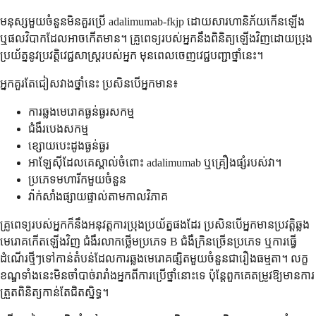
មនុស្សមួយចំនួនមិនគួរប្រើ adalimumab-fkjp ដោយសារហានិភ័យកើនឡើង
ឬផលវិបាកដែលអាចកើតមាន។ គ្រូពេទ្យរបស់អ្នកនឹងពិនិត្យឡើងវិញដោយប្រុង
ប្រយ័ត្ននូវប្រវត្តិវេជ្ជសាស្ត្ររបស់អ្នក មុនពេលចេញវេជ្ជបញ្ជាថ្នាំនេះ។
អ្នកគួរតែជៀសវាងថ្នាំនេះ ប្រសិនបើអ្នកមាន៖
ការឆ្លងមេរោគធ្ងន់ធ្ងរសកម្ម
ជំងឺរបេងសកម្ម
ខ្សោយបេះដូងធ្ងន់ធ្ងរ
អាឡែស៊ីដែលគេស្គាល់ចំពោះ adalimumab ឬគ្រឿងផ្សំរបស់វា។
ប្រភេទមហារីកមួយចំនួន
វ៉ាក់សាំងផ្សាយផ្ទាល់តាមកាលវិភាគ
គ្រូពេទ្យរបស់អ្នកក៏នឹងអនុវត្តការប្រុងប្រយ័ត្នផងដែរ ប្រសិនបើអ្នកមានប្រវត្តិឆ្លង
មេរោគកើតឡើងវិញ ជំងឺរលាកថ្លើមប្រភេទ B ជំងឺក្រិនច្រើនប្រភេទ ឬការធ្វើ
ដំណើរថ្មីៗទៅកាន់តំបន់ដែលការឆ្លងមេរោគផ្សិតមួយចំនួនជារឿងធម្មតា។ លក្ខ
ខណ្ឌទាំងនេះមិនចាំបាច់រារាំងអ្នកពីការប្រើថ្នាំនោះទេ ប៉ុន្តែពួកគេតម្រូវឱ្យមានការ
ត្រួតពិនិត្យកាន់តែជិតស្និទ្ធ។