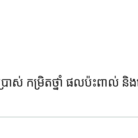
ប្រាស់ កម្រិតថ្នាំ ផលប៉ះពាល់ ន