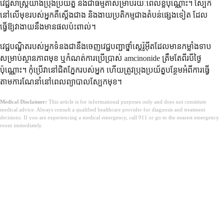
វេជ្ជសាស្ត្រយ៉ាងប្រុងប្រយ័ត្ន និងជាធម្មតាសម្រាប់រយៈពេលខ្លីប៉ុណ្ណោះ។ ស្បែក
នៅលើមុខរបស់អ្នកគឺស្តើងជាង និងងាយប្រតិកម្មជាងតំបន់ផ្សេងទៀត ដែល
ធ្វើឱ្យវាងាយនឹងមានផលប៉ះពាល់។
វេជ្ជបណ្ឌិតរបស់អ្នកទំនងជានឹងចេញវេជ្ជបញ្ជាថ្នាំស្តេរ៉ូអ៊ីតដែលមានកម្លាំងទាប
សម្រាប់ស្ថានភាពមុខ ឬកំណត់ការប្រើប្រាស់ amcinonide ត្រឹមតែពីរបីថ្ងៃ
ប៉ុណ្ណោះ។ កុំប្រើវានៅជិតភ្នែករបស់អ្នក ហើយត្រូវប្រុងប្រយ័ត្នបន្ថែមអំពីការធ្វើ
តាមការណែនាំនៅពេលព្យាបាលស្បែកមុខ។
Medical Disclaimer:
This article is for informational purposes only and does not constitute
medical advice. Always consult a qualified healthcare provider for diagnosis and treatment
decisions. If you are experiencing a medical emergency, call 911 or go to the nearest emergency
room immediately.