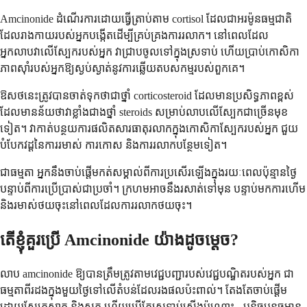
Amcinonide ដំណើរការដោយធ្វើត្រាប់តាម cortisol ដែលជាអរម៉ូនធម្មជាតិ
ដែលរាងកាយរបស់អ្នកបង្កើតដើម្បីគ្រប់គ្រងការរលាក។ នៅពេលដែល
អ្នកលាបវាលើស្បែករបស់អ្នក វាជ្រាបចូលទៅក្នុងស្រទាប់ ហើយប្រាប់កោសិកា
ភាពស៊ាំរបស់អ្នកឱ្យស្ងប់ស្ងាត់នូវការឆ្លើយតបសកម្មរបស់ពួកគេ។
ឱសថ​នេះ​ត្រូវ​បាន​ចាត់​ទុក​ថា​ជា​ថ្នាំ corticosteroid ដែល​មាន​ប្រសិទ្ធភាព​ខ្ពស់
ដែល​មាន​ន័យ​ថា​វា​ខ្លាំង​ជាង​ថ្នាំ steroids សម្រាប់​លាប​លើ​ស្បែក​ជា​ច្រើន​មុខ​
ទៀត។ វា​កាត់​បន្ថយ​ការ​ផលិត​សារធាតុ​រលាក​ក្នុង​កោសិកា​ស្បែក​របស់​អ្នក ជួយ​
បំបែក​វដ្ត​នៃ​ការ​រមាស់ ការ​កោស និង​ការ​រលាក​បន្ថែម​ទៀត។
ជាធម្មតា អ្នក​នឹង​ចាប់​ផ្តើម​កត់​សម្គាល់​ពី​ការ​ប្រសើរ​ឡើង​ក្នុង​រយៈពេល​ប៉ុន្មាន​ថ្ងៃ​
បន្ទាប់​ពី​ការ​ប្រើប្រាស់​ជា​ប្រចាំ។ ក្រហម​អាច​នឹង​រសាត់​ទៅ​មុន បន្ទាប់​មក​ការ​ហើម
និង​រមាស់​ថយ​ចុះ​នៅ​ពេល​ដែល​ការ​រលាក​ថយ​ចុះ។
តើ​ខ្ញុំ​គួរ​ប្រើ Amcinonide យ៉ាង​ដូច​ម្តេច?
លាប amcinonide ឱ្យ​បាន​ត្រឹមត្រូវ​តាម​វេជ្ជបញ្ជា​របស់​វេជ្ជបណ្ឌិត​របស់​អ្នក ជា​
ធម្មតា​ពីរ​ដង​ក្នុង​មួយ​ថ្ងៃ​ទៅ​លើ​តំបន់​ដែល​រង​ផល​ប៉ះពាល់។ តែងតែ​ចាប់​ផ្តើម​
ដោយ​ស្បែក​ស្អាត និង​ស្ងួត ហើយ​ប្រើ​តែ​ស្រទាប់​ស្តើង​ប៉ុណ្ណោះ - បន្តិច​បន្តួច​មាន​