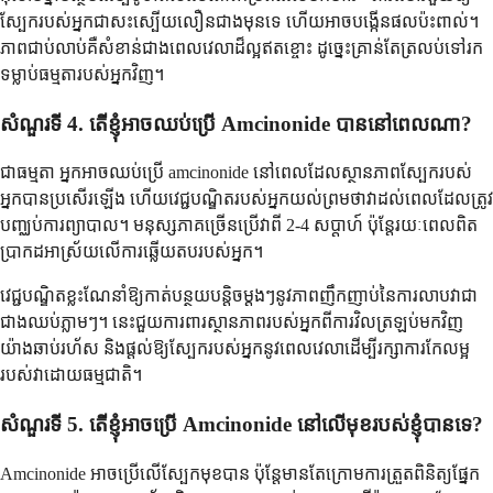
ស្បែករបស់អ្នកជាសះស្បើយលឿនជាងមុនទេ ហើយអាចបង្កើនផលប៉ះពាល់។
ភាពជាប់លាប់គឺសំខាន់ជាងពេលវេលាដ៏ល្អឥតខ្ចោះ ដូច្នេះគ្រាន់តែត្រលប់ទៅរក
ទម្លាប់ធម្មតារបស់អ្នកវិញ។
សំណួរទី 4. តើខ្ញុំអាចឈប់ប្រើ Amcinonide បាននៅពេលណា?
ជាធម្មតា អ្នកអាចឈប់ប្រើ amcinonide នៅពេលដែលស្ថានភាពស្បែករបស់
អ្នកបានប្រសើរឡើង ហើយវេជ្ជបណ្ឌិតរបស់អ្នកយល់ព្រមថាវាដល់ពេលដែលត្រូវ
បញ្ឈប់ការព្យាបាល។ មនុស្សភាគច្រើនប្រើវាពី 2-4 សប្តាហ៍ ប៉ុន្តែរយៈពេលពិត
ប្រាកដអាស្រ័យលើការឆ្លើយតបរបស់អ្នក។
វេជ្ជបណ្ឌិតខ្លះណែនាំឱ្យកាត់បន្ថយបន្តិចម្តងៗនូវភាពញឹកញាប់នៃការលាបវាជា
ជាងឈប់ភ្លាមៗ។ នេះជួយការពារស្ថានភាពរបស់អ្នកពីការវិលត្រឡប់មកវិញ
យ៉ាងឆាប់រហ័ស និងផ្តល់ឱ្យស្បែករបស់អ្នកនូវពេលវេលាដើម្បីរក្សាការកែលម្អ
របស់វាដោយធម្មជាតិ។
សំណួរទី 5. តើខ្ញុំអាចប្រើ Amcinonide នៅលើមុខរបស់ខ្ញុំបានទេ?
Amcinonide អាចប្រើលើស្បែកមុខបាន ប៉ុន្តែមានតែក្រោមការត្រួតពិនិត្យផ្នែក