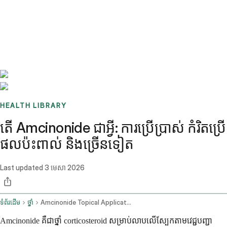
Benchmarks
Stories
FAQ
Sign up / Log in
HEALTH LIBRARY
តើ Amcinonide ជាអ្វី: ការប្រើប្រាស់ កំរិតប្រើ
ផលប៉ះពាល់ និងច្រើនទៀត
Last updated
3 មេសា 2026
ទំព័រដើម
ថ្នាំ
Amcinonide Topical Application Route
Amcinonide គឺជាថ្នាំ corticosteroid សម្រាប់លាបលើស្បែកតាមវេជ្ជបញ្ជា