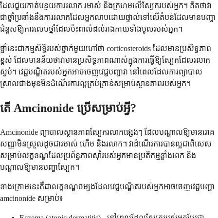
ដែលជួយកាត់បន្ថយការរលាក រមាស់ និងក្រហមលើស្បែករបស់អ្នក។ គិតថាវា
ជាថ្នាំប្រឆាំងនឹងការរលាកដែលអ្នកលាបដោយផ្ទាល់ទៅលើតំបន់ដែលមានបញ្ហា
ជំនួសឱ្យការលេបថ្នាំដែលប៉ះពាល់ដល់រាងកាយទាំងមូលរបស់អ្នក។
ថ្នាំនេះជាកម្មសិទ្ធិរបស់ថ្នាក់មួយហៅថា corticosteroids ដែលមានប្រសិទ្ធភាព
ខ្ពស់ ដែលមានន័យថាវាមានប្រសិទ្ធភាពណាស់ក្នុងការធ្វើឱ្យស្បែកដែលរលាក
ស្ងប់។ វេជ្ជបណ្ឌិតរបស់អ្នកអាចចេញវេជ្ជបញ្ជាវា នៅពេលដែលការព្យាបាល
ស្រាលជាងមុនមិនដំណើរការល្អគ្រប់គ្រាន់សម្រាប់ស្ថានភាពរបស់អ្នក។
តើ Amcinonide ប្រើសម្រាប់អ្វី?
Amcinonide ព្យាបាលស្ថានភាពស្បែករលាកផ្សេងៗ ដែលបណ្តាលឱ្យមានរោគ
សញ្ញាមិនស្រួលដូចជារមាស់ ហើម និងរលាក។ វាដំណើរការបានល្អជាពិសេស
សម្រាប់លក្ខខណ្ឌដែលប្រព័ន្ធភាពស៊ាំរបស់អ្នកមានប្រតិកម្មខ្លាំងពេក និង
បណ្តាលឱ្យមានបញ្ហាស្បែក។
ខាង​ក្រោម​នេះ​គឺ​ជា​លក្ខខណ្ឌ​ចម្បង​ដែល​វេជ្ជបណ្ឌិត​របស់​អ្នក​អាច​ចេញ​វេជ្ជបញ្ជា
amcinonide សម្រាប់៖
Eczema (atopic dermatitis) - នៅពេលដែលស្បែករបស់អ្នកប្រែជា