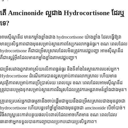
តើ Amcinonide ល្អជាង Hydrocortisone ដែរឬ
ទេ?
អាមស៊ីណូនីដ មានកម្លាំងខ្លាំងជាង hydrocortisone យ៉ាងខ្លាំង ដែលធ្វើឱ្យវា
មានប្រសិទ្ធភាពជាងមុនសម្រាប់ស្ថានភាពស្បែករលាកធ្ងន់ធ្ងរ។ ខណៈពេលដែល
hydrocortisone គឺជាជម្រើសស្រាលដែលមិនត្រូវការវេជ្ជបញ្ជា អាមស៊ីណូនីដ
គឺជាស្តេរ៉ូអ៊ីតដែលមានកម្លាំងខ្លាំងតាមវេជ្ជបញ្ជា។
ជម្រើសរវាងពួកវាអាស្រ័យលើភាពធ្ងន់ធ្ងរ និងទីតាំងនៃស្ថានភាពរបស់អ្នក។
Hydrocortisone ដំណើរការបានល្អសម្រាប់ភាពរលាកស្រាល ហើយមាន
សុវត្ថិភាពសម្រាប់ការប្រើប្រាស់រយៈពេលយូរ ខណៈពេលដែលអាមស៊ីណូនីដ
ត្រូវបានបម្រុងទុកសម្រាប់ស្ថានភាពរឹងរូសដែលត្រូវការអន្តរាគមន៍ខ្លាំងជាងមុន។
គ្រូពេទ្យរបស់អ្នកជាធម្មតានឹងចាប់ផ្តើមជាមួយនឹងជម្រើសស្រាលជាងមុនដូចជា
hydrocortisone ហើយបន្តទៅថ្នាំខ្លាំងជាងមុនដូចជា amcinonide បើចាំបាច់។
វិធីសាស្ត្រនេះកាត់បន្ថយផលប៉ះពាល់ដែលអាចកើតមាន ខណៈពេលដែល
ធានាថាអ្នកទទួលបានការព្យាបាលប្រកបដោយប្រសិទ្ធភាព។