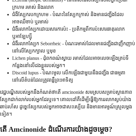
ក្រហម រមាស់ និងរលាក
ជំងឺស្បែករបកក្រហម - បំណះនៃស្បែកក្រាស់ និងមានជញ្ជីងដែល
អាចឈឺចាប់ ឬរមាស់
ជំងឺរលាកស្បែកដោយសារការប៉ះ - ប្រតិកម្មពីការប៉ះសារធាតុរលាក
ឬអាឡែហ្ស៊ី
ជំងឺរលាកស្បែក Seborrheic - បំណះរមាស់ដែលមានជញ្ជីងជាញឹកញាប់
នៅលើស្បែកក្បាល ឬមុខ
Lichen planus - ដុំពកពណ៌ស្វាយ រមាស់ដែលអាចលេចឡើងគ្រប់ទី
កន្លែងនៅលើដងខ្លួនរបស់អ្នក។
Discoid lupus - បំណះមូល លើកឡើងជាមួយនឹងជញ្ជីង ជាធម្មតា
នៅលើតំបន់ដែលត្រូវពន្លឺព្រះអាទិត្យ
វេជ្ជបណ្ឌិតរបស់អ្នកនឹងកំណត់ថាតើ amcinonide សមស្របសម្រាប់ស្ថានភាព
ស្បែកជាក់លាក់របស់អ្នកដែរឬទេ។ គោលដៅគឺដើម្បីធ្វើឱ្យការរលាកស្ងប់យ៉ាង
ឆាប់រហ័ស ដូច្នេះស្បែករបស់អ្នកអាចជាសះស្បើយ និងមានអារម្មណ៍ស្រួលម្តង
ទៀត។
តើ Amcinonide ដំណើរការយ៉ាងដូចម្តេច?