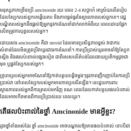
មនុស្ស​ភាគច្រើន​ប្រើ amcinonide រយៈពេល 2-4 សប្តាហ៍ អាស្រ័យ​លើ​របៀប​
ដែល​ស្បែក​របស់​ពួកគេ​ឆ្លើយតប និង​ភាពធ្ងន់ធ្ងរ​នៃ​ស្ថានភាព​របស់​ពួកគេ។ វេជ្ជ
បណ្ឌិត​របស់​អ្នក​នឹង​ផ្តល់​ឱ្យ​អ្នក​នូវ​ការណែនាំ​ជាក់លាក់​អំពី​រយៈពេល​ដោយ​ផ្អែក​
លើ​តម្រូវការ​បុគ្គល​របស់​អ្នក។
ដោយសារ amcinonide គឺជា steroid ដែលមានប្រសិទ្ធភាពខ្ពស់ វាជាការ
សំខាន់ដែលមិនត្រូវប្រើវាយូរជាងការណែនាំ។ ការប្រើប្រាស់យូរអាចនាំឱ្យស្បែក
ស្តើង និងផលប៉ះពាល់ផ្សេងទៀត ជាពិសេសលើតំបន់ដែលងាយប្រតិកម្មដូចជា
មុខ ឬផ្នត់ស្បែករបស់អ្នក។
គ្រូពេទ្យរបស់អ្នកអាចណែនាំឱ្យកាត់បន្ថយបន្តិចម្តងៗនូវភាពញឹកញាប់នៃការប្រើ
ប្រាស់វា នៅពេលស្បែករបស់អ្នកមានភាពប្រសើរឡើង។ នេះជួយការពារ
ស្ថានភាពរបស់អ្នកពីការត្រលប់មកវិញ ខណៈពេលដែលកាត់បន្ថយផលប៉ះពាល់
ដែលអាចកើតមានពីការប្រើប្រាស់រយៈពេលយូរ។
តើផលប៉ះពាល់នៃថ្នាំ Amcinonide មានអ្វីខ្លះ?
ដូចថ្នាំទាំងអស់ដែរ ថ្នាំ amcinonide អាចបណ្តាលឱ្យមានផលប៉ះពាល់ ទោះបីជា