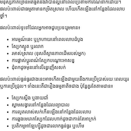
មនុស្សភាគច្រើនអត់ធ្មត់នឹងវាបានល្អនៅពេលប្រើតាមការណែនាំក៏ដោយ។
ផលប៉ះពាល់ជាធម្មតាមានកម្រិតស្រាល ហើយកើតឡើងនៅកន្លែងដែលលាប
ថ្នាំ។
ផលប៉ះពាល់ទូទៅដែលអ្នកអាចជួបប្រទះរួមមាន៖
អារម្មណ៍ឆេះ ឬក្រហាយនៅពេលលាបដំបូង
ស្បែកស្ងួត ឬរលាក
រមាស់ស្រាល (ខុសពីស្ថានភាពដើមរបស់អ្នក)
ការផ្លាស់ប្តូរពណ៌ស្បែកបណ្តោះអាសន្ន
ដុំពកដូចមុននៅលើរន្ធញើសសក់
ផលប៉ះពាល់ធ្ងន់ធ្ងរជាងនេះអាចកើតឡើងជាមួយនឹងការប្រើប្រាស់រយៈពេលយូរ
ឬការប្រើជ្រុល។ ទាំងនេះគឺជារឿងធម្មតាតិចជាង ប៉ុន្តែគួរតែតាមដាន៖
ស្បែកស្តើង ឬងាយជាំ
ស្នាមសង្វារនៅកន្លែងដែលព្យាបាល
ការលូតលាស់សក់កើនឡើងនៅកន្លែងដែលលាប
ការឆ្លងមេរោគស្បែកដែលហាក់ដូចជាកាន់តែអាក្រក់
ប្រតិកម្មអាឡែហ្ស៊ីដូចជារលាកធ្ងន់ធ្ងរ ឬហើម