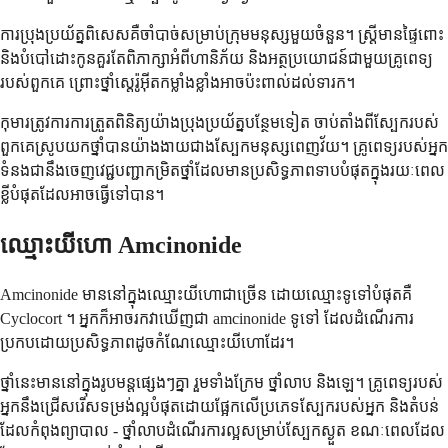
ការប្រុងប្រយ័ត្នពិសេសគឺចាំបាច់សម្រាប់ក្រុមមនុស្សមួយចំនួន។ ស្ត្រីមានផ្ទៃពោះ
និងបំបៅដោះកូនគួរតែពិភាក្សាអំពីហានិភ័យ និងអត្ថប្រយោជន៍ជាមួយគ្រូពេទ្យ
របស់ពួកគេ ព្រោះថ្នាំស្តេរ៉ូអ៊ីតកម្លាំងខ្លាំងអាចប៉ះពាល់ដល់ទារក។
កុមារត្រូវការការត្រួតពិនិត្យយ៉ាងប្រុងប្រយ័ត្នបន្ថែមទៀត ចាប់តាំងពីស្បែករបស់
ពួកគេស្រូបយកថ្នាំបានយ៉ាងងាយជាងស្បែកមនុស្សពេញវ័យ។ គ្រូពេទ្យរបស់អ្នក
ទំនងជានឹងចេញវេជ្ជបញ្ជាកម្រិតថ្នាំដែលមានប្រសិទ្ធភាពទាបបំផុតក្នុងរយៈពេល
ខ្លីបំផុតដែលអាចធ្វើទៅបាន។
ឈ្មោះយីហោ Amcinonide
Amcinonide មាននៅក្នុងឈ្មោះយីហោជាច្រើន ដោយឈ្មោះទូទៅបំផុតគឺ
Cyclocort ។ អ្នកក៏អាចរកវាឃើញជា amcinonide ទូទៅ ដែលដំណើរការ
ប្រកបដោយប្រសិទ្ធភាពដូចកំណែឈ្មោះយីហោដែរ។
ថ្នាំនេះមាននៅក្នុងរូបមន្តផ្សេងៗគ្នា រួមទាំងក្រែម ថ្នាំលាប និងឡេ។ គ្រូពេទ្យរបស់
អ្នកនឹងជ្រើសរើសទម្រង់ល្អបំផុតដោយផ្អែកលើប្រភេទស្បែករបស់អ្នក និងតំបន់
ដែលកំពុងព្យាបាល - ថ្នាំលាបដំណើរការល្អសម្រាប់ស្បែកស្ងួត ខណៈពេលដែល