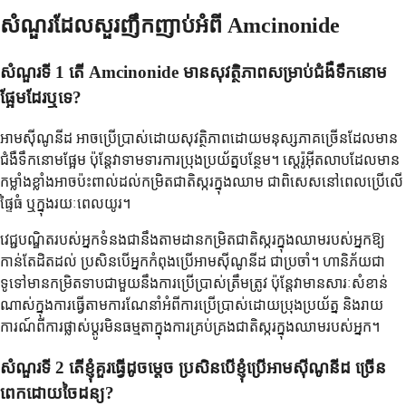
សំណួរដែលសួរញឹកញាប់អំពី Amcinonide
សំណួរទី 1 តើ Amcinonide មានសុវត្ថិភាពសម្រាប់ជំងឺទឹកនោម
ផ្អែមដែរឬទេ?
អាមស៊ីណូនីដ អាចប្រើប្រាស់ដោយសុវត្ថិភាពដោយមនុស្សភាគច្រើនដែលមាន
ជំងឺទឹកនោមផ្អែម ប៉ុន្តែវាទាមទារការប្រុងប្រយ័ត្នបន្ថែម។ ស្តេរ៉ូអ៊ីតលាបដែលមាន
កម្លាំងខ្លាំងអាចប៉ះពាល់ដល់កម្រិតជាតិស្ករក្នុងឈាម ជាពិសេសនៅពេលប្រើលើ
ផ្ទៃធំ ឬក្នុងរយៈពេលយូរ។
វេជ្ជបណ្ឌិតរបស់អ្នកទំនងជានឹងតាមដានកម្រិតជាតិស្ករក្នុងឈាមរបស់អ្នកឱ្យ
កាន់តែដិតដល់ ប្រសិនបើអ្នកកំពុងប្រើអាមស៊ីណូនីដ ជាប្រចាំ។ ហានិភ័យជា
ទូទៅមានកម្រិតទាបជាមួយនឹងការប្រើប្រាស់ត្រឹមត្រូវ ប៉ុន្តែវាមានសារៈសំខាន់
ណាស់ក្នុងការធ្វើតាមការណែនាំអំពីការប្រើប្រាស់ដោយប្រុងប្រយ័ត្ន និងរាយ
ការណ៍ពីការផ្លាស់ប្តូរមិនធម្មតាក្នុងការគ្រប់គ្រងជាតិស្ករក្នុងឈាមរបស់អ្នក។
សំណួរទី 2 តើខ្ញុំគួរធ្វើដូចម្តេច ប្រសិនបើខ្ញុំប្រើអាមស៊ីណូនីដ ច្រើន
ពេកដោយចៃដន្យ?