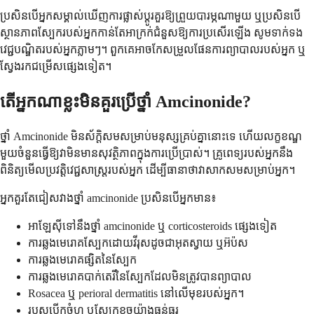
ប្រសិនបើអ្នកសម្គាល់ឃើញការផ្លាស់ប្តូរគួរឱ្យព្រួយបារម្ភណាមួយ ឬប្រសិនបើ
ស្ថានភាពស្បែករបស់អ្នកកាន់តែអាក្រក់ជំនួសឱ្យការប្រសើរឡើង សូមទាក់ទង
វេជ្ជបណ្ឌិតរបស់អ្នកភ្លាមៗ។ ពួកគេអាចកែសម្រួលផែនការព្យាបាលរបស់អ្នក ឬ
ស្វែងរកជម្រើសផ្សេងទៀត។
តើអ្នកណាខ្លះមិនគួរប្រើថ្នាំ Amcinonide?
ថ្នាំ Amcinonide មិនស័ក្តិសមសម្រាប់មនុស្សគ្រប់គ្នានោះទេ ហើយលក្ខខណ្ឌ
មួយចំនួនធ្វើឱ្យវាមិនមានសុវត្ថិភាពក្នុងការប្រើប្រាស់។ គ្រូពេទ្យរបស់អ្នកនឹង
ពិនិត្យមើលប្រវត្តិវេជ្ជសាស្ត្ររបស់អ្នក ដើម្បីធានាថាវាសាកសមសម្រាប់អ្នក។
អ្នកគួរតែជៀសវាងថ្នាំ amcinonide ប្រសិនបើអ្នកមាន៖
អាឡែស៊ីទៅនឹងថ្នាំ amcinonide ឬ corticosteroids ផ្សេងទៀត
ការឆ្លងមេរោគស្បែកដោយវីរុសដូចជាអុតស្វាយ ឬអ៊ប៉ស
ការឆ្លងមេរោគផ្សិតនៃស្បែក
ការឆ្លងមេរោគបាក់តេរីនៃស្បែកដែលមិនត្រូវបានព្យាបាល
Rosacea ឬ perioral dermatitis នៅលើមុខរបស់អ្នក។
របួសបើកចំហ ឬស្បែកខូចយ៉ាងធ្ងន់ធ្ងរ