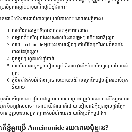
ប្រសិទ្ធភាព​ខ្លាំង​ជាមួយ​នឹង​ថ្នាំ​ដ៏​ខ្លាំង​នេះ។
នេះ​ជា​ដំណើរការ​ជា​ជំហានៗ​សម្រាប់​ការ​លាប​ដោយ​សុវត្ថិភាព៖
លាងដៃរបស់អ្នកឱ្យបានហ្មត់ចត់មុនពេលលាប
សម្អាត​តំបន់​ស្បែក​ដែល​រង​ផល​ប៉ះពាល់​ថ្នមៗ ហើយ​ជូត​ឱ្យ​ស្ងួត
លាប amcinonide មួយស្រទាប់ស្តើងៗទៅលើស្បែកដែលរងផលប៉ះ
ពាល់តែប៉ុណ្ណោះ
ជូតថ្នមៗរហូតដល់ថ្នាំបាត់
លាងដៃរបស់អ្នកម្តងទៀតបន្ទាប់ពីលាប (លើកលែងតែព្យាបាលដៃរបស់
អ្នក)
កុំបិទបាំងតំបន់ដែលព្យាបាលដោយបង់រុំ លុះត្រាតែវេជ្ជបណ្ឌិតរបស់អ្នក
និយាយ
អ្នក​មិន​ចាំបាច់​លេប​ថ្នាំ​នេះ​ជាមួយ​អាហារ​ទេ​ព្រោះ​វា​ត្រូវ​បាន​លាប​លើ​ស្បែក​របស់​
អ្នក មិន​ត្រូវ​លេប​ទេ។ ទោះជាយ៉ាងណាក៏ដោយ ចៀសវាង​កុំ​ឱ្យ​វា​ចូល​ក្នុង​ភ្នែក
មាត់ ឬ​ច្រមុះ​របស់​អ្នក ព្រោះ​តំបន់​ទាំងនេះ​ងាយ​នឹង​ប្រតិកម្ម​ជាង។
តើ​ខ្ញុំ​គួរ​ប្រើ Amcinonide រយៈពេល​ប៉ុន្មាន?