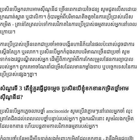
ប្រសិនបើអ្នកលាបអាមស៊ីណូនីដ ច្រើនពេកដោយចៃដន្យ សូមជូតលើសដោយ
ក្រណាត់ស្អាត ឬជាលិកា។ កុំបារម្ភអំពីបរិមាណតិចតួចនៃការប្រើប្រាស់លើស
កម្រិត - គ្រាន់តែត្រលប់ទៅកាលវិភាគនៃការប្រើប្រាស់ធម្មតារបស់អ្នកនៅពេល
ក្រោយ។
ការប្រើប្រាស់ច្រើនពេកជាប្រចាំអាចបង្កើនហានិភ័យនៃផលប៉ះពាល់ដូចជាការ
ស្តើងស្បែក ឬរលាក។ ប្រសិនបើអ្នកកំពុងលាបបរិមាណច្រើនជាប្រចាំ សូម
ទាក់ទងវេជ្ជបណ្ឌិតរបស់អ្នក ដើម្បីពិភាក្សាអំពីការកែសម្រួលផែនការព្យាបាល
របស់អ្នក។ ពួកគេអាចណែនាំជម្រើសដែលមានកម្លាំងទាប ឬបច្ចេកទេសនៃការ
ប្រើប្រាស់ផ្សេងៗគ្នា។
សំណួរទី 3 តើខ្ញុំគួរធ្វើដូចម្តេច ប្រសិនបើខ្ញុំខកខានកម្រិតថ្នាំអាម
ស៊ីណូនីដ?
ប្រសិនបើអ្នកភ្លេចលាបថ្នាំ amcinonide សូមប្រើវាភ្លាមៗនៅពេលអ្នកចាំ លុះ
ត្រាតែជិតដល់ពេលលេបថ្នាំបន្ទាប់របស់អ្នក។ ក្នុងករណីនោះ សូមរំលងកម្រិត
ដែលខកខាន ហើយបន្តតាមកាលវិភាគធម្មតារបស់អ្នក។
កុំលាបថ្នាំបន្ថែមដើម្បីទូទាត់សងចំពោះកម្រិតដែលខកខាន - វានឹងមិនជួយឱ្យ