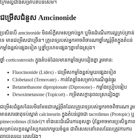
ក្រែមល្អជាងសម្រាប់តំបន់សើម។
ជម្រើសជំនួស Amcinonide
ប្រសិនបើ amcinonide មិនស័ក្តិសមសម្រាប់អ្នក ឬមិនដំណើរការល្អគ្រប់គ្រាន់
ទេ មានជម្រើសជាច្រើន។ គ្រូពេទ្យរបស់អ្នកអាចពិចារណាថ្នាំស្តេរ៉ូអ៊ីតក្នុងតំបន់
កម្លាំងខ្ពស់ផ្សេងទៀត ឬថ្នាំប្រភេទផ្សេងៗគ្នាទាំងស្រុង។
ថ្នាំ corticosteroids ក្នុងតំបន់ដែលមានកម្លាំងស្រដៀងគ្នា រួមមាន:
Fluocinonide (Lidex) - ជម្រើសកម្លាំងខ្ពស់មួយផ្សេងទៀត
Clobetasol (Temovate) - កាន់តែខ្លាំងសម្រាប់ករណីធ្ងន់ធ្ងរ
Betamethasone dipropionate (Diprosone) - កម្លាំងប្រៀបធៀប
Desoximetasone (Topicort) - កម្រិតសក្តានុពលស្រដៀងគ្នា
ជម្រើសជំនួសដែលមិនមែនជាស្តេរ៉ូអ៊ីតដែលគ្រូពេទ្យរបស់អ្នកអាចពិចារណា រួម
មានសារធាតុទប់ស្កាត់ calcineurin ក្នុងតំបន់ដូចជា tacrolimus (Protopic) ឬ
pimecrolimus (Elidel)។ ទាំងនេះដំណើរការខុសគ្នា ប៉ុន្តែអាចមានប្រសិទ្ធភាព
សម្រាប់លក្ខខណ្ឌស្បែករលាកមួយចំនួន ជាពិសេសនៅពេលដែលត្រូវការការ
ព្យាបាលរយៈពេលវែង។