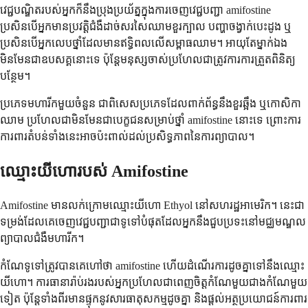
វេជ្ជបណ្ឌិតរបស់អ្នកក៏នឹងប្រុងប្រយ័ត្នក្នុងការចេញវេជ្ជបញ្ជា amifostine
ប្រសិនបើអ្នកមានប្រវត្តិជំងឺដាច់សរសៃឈាមខួរក្បាល បញ្ហាចង្វាក់បេះដូង ឬ
ប្រសិនបើអ្នកលេបថ្នាំដែលមានឥទ្ធិពលលើសម្ពាធឈាម។ អាយុតែម្នាក់ឯង
មិនមែនជាឧបសគ្គនោះទេ ប៉ុន្តែមនុស្សចាស់ប្រហែលជាត្រូវការការត្រួតពិនិត្យ
បន្ថែម។
ប្រភេទ​មហារីក​មួយ​ចំនួន ជាពិសេស​ប្រភេទ​ដែល​ពាក់ព័ន្ធ​នឹង​ខួរឆ្អឹង ឬ​កោសិកា​
ឈាម ប្រហែលជា​មិនមែន​ជា​បេក្ខជន​សម្រាប់​ថ្នាំ amifostine នោះទេ ព្រោះ​ការ
ការពារ​តំបន់​ទាំងនេះ​អាច​ប៉ះពាល់​ដល់​ប្រសិទ្ធភាព​នៃ​ការព្យាបាល។
ឈ្មោះ​យីហោ​របស់ Amifostine
Amifostine មាន​លក់​ក្រោម​ឈ្មោះ​យីហោ Ethyol នៅ​សហរដ្ឋអាមេរិក។ នេះ​ជា​
ទម្រង់​ដែល​គេ​ចេញវេជ្ជបញ្ជា​ជា​ទូទៅ​បំផុត​ដែល​អ្នក​នឹង​ជួប​ប្រទះ​នៅ​មជ្ឈមណ្ឌល​
ព្យាបាល​ជំងឺ​មហារីក។
កំណែ​ទូទៅ​ត្រូវ​បាន​គេ​ហៅ​ថា amifostine ហើយ​ដំណើរការ​ដូច​គ្នា​ទៅ​នឹង​ឈ្មោះ​
យីហោ។ ការធានារ៉ាប់រង​របស់​អ្នក​ប្រហែលជា​ពេញចិត្ត​កំណែ​មួយ​ជាង​កំណែ​មួយ​
ទៀត ប៉ុន្តែ​ទាំងពីរ​មាន​ផ្ទុក​នូវ​សារធាតុ​សកម្ម​ដូចគ្នា និង​ផ្តល់​អត្ថប្រយោជន៍​ការពារ​