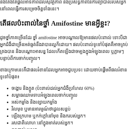
នឹងតែងតែផ្តល់អាទិភាពដល់សុវត្ថិភាព និងប្រសិទ្ធភាពនៃការព្យាបាលរបស់អ្នក
នៅពេលធ្វើការសម្រេចចិត្តទាំងនេះ។
តើផលប៉ះពាល់នៃថ្នាំ Amifostine មានអ្វីខ្លះ?
ដូចថ្នាំភាគច្រើនដែរ ថ្នាំ amifostine អាចបណ្តាលឱ្យមានផលប៉ះពាល់ ទោះបីជា
អ្នកជំងឺជាច្រើនអត់ធ្មត់នឹងវាបានល្អក៏ដោយ។ ផលប៉ះពាល់ទូទៅបំផុតគឺអាចគ្រប់
គ្រងបាន និងបណ្តោះអាសន្ន ដែលកើតឡើងជាចម្បងក្នុងអំឡុងពេល ឬភ្លាមៗ
បន្ទាប់ពីការចាក់បញ្ចូល។
ខាង​ក្រោម​នេះ​គឺ​ជា​ផល​រំខាន​ដែល​អ្នក​អាច​ជួប​ប្រទះ ដោយ​ចាប់​ផ្ដើម​ពី​ផល​រំខាន​
ទូទៅ​បំផុត៖
ចង្អោរ និងក្អួត (ប៉ះពាល់ដល់អ្នកជំងឺប្រហែល 60%)
សម្ពាធឈាមទាបអំឡុងពេលចាក់បញ្ចូល
អស់កម្លាំង និងខ្សោយកម្លាំង
វិលមុខ ឬមានអារម្មណ៍ថាដួលសន្លប់
ឡើងក្រហម ឬកក់ក្តៅនៅមុខ និងករបស់អ្នក។
រសជាតិលោហៈនៅក្នុងមាត់របស់អ្នក។