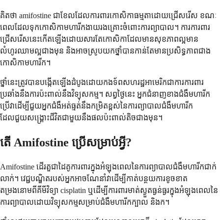
គិតថា amifostine ជាខែលដែលការពារកោសិកាធម្មតាដោយជ្រើសរើស ខណៈ
ពេលដែលទុកកោសិកាមហារីកងាយរងគ្រោះចំពោះការព្យាបាល។ ការការពារ
ជ្រើសរើសនេះកើតឡើងដោយសារតែកោសិកាដែលមានសុខភាពល្អមាន
លំហូរឈាមល្អជាងមុន និងអាចស្រូបយកថ្នាំបានកាន់តែមានប្រសិទ្ធភាពជាង
កោសិកាមហារីក។
ថ្នាំនេះត្រូវបានបង្កើតឡើងដំបូងដោយកងទ័ពសហរដ្ឋអាមេរិកជាការការពារ
ប្រឆាំងនឹងការប៉ះពាល់នឹងវិទ្យុសកម្ម។ សព្វថ្ងៃនេះ អ្នកជំនាញខាងជំងឺមហារីក
ប្រើវាដើម្បីជួយអ្នកជំងឺអត់ធ្មត់នឹងកម្រិតខ្ពស់នៃការព្យាបាលជំងឺមហារីក
ដែលជួយសង្គ្រោះជីវិតជាមួយនឹងផលប៉ះពាល់តិចជាងមុន។
តើ Amifostine ប្រើសម្រាប់អ្វី?
Amifostine ដើរតួជាដៃគូការពារក្នុងអំឡុងពេលនៃការព្យាបាលជំងឺមហារីកជាក់
លាក់។ វេជ្ជបណ្ឌិតរបស់អ្នកអាចណែនាំវាដើម្បីកាត់បន្ថយការខូចខាត
តម្រងនោមពីគីមីវិទ្យា cisplatin ឬដើម្បីការពារមាត់ស្ងួតធ្ងន់ធ្ងរក្នុងអំឡុងពេលនៃ
ការព្យាបាលដោយវិទ្យុសកម្មសម្រាប់ជំងឺមហារីកក្បាល និងក។