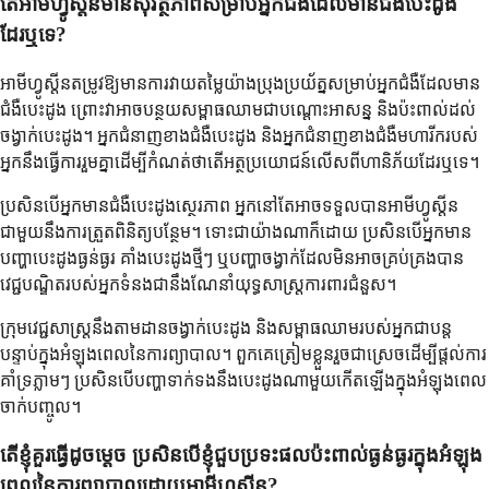
តើអាមីហ្វូស្តីនមានសុវត្ថិភាពសម្រាប់អ្នកជំងឺដែលមានជំងឺបេះដូង
ដែរឬទេ?
អាមីហ្វូស្តីនតម្រូវឱ្យមានការវាយតម្លៃយ៉ាងប្រុងប្រយ័ត្នសម្រាប់អ្នកជំងឺដែលមាន
ជំងឺបេះដូង ព្រោះវាអាចបន្ថយសម្ពាធឈាមជាបណ្តោះអាសន្ន និងប៉ះពាល់ដល់
ចង្វាក់បេះដូង។ អ្នកជំនាញខាងជំងឺបេះដូង និងអ្នកជំនាញខាងជំងឺមហារីករបស់
អ្នកនឹងធ្វើការរួមគ្នាដើម្បីកំណត់ថាតើអត្ថប្រយោជន៍លើសពីហានិភ័យដែរឬទេ។
ប្រសិនបើអ្នកមានជំងឺបេះដូងស្ថេរភាព អ្នកនៅតែអាចទទួលបានអាមីហ្វូស្តីន
ជាមួយនឹងការត្រួតពិនិត្យបន្ថែម។ ទោះជាយ៉ាងណាក៏ដោយ ប្រសិនបើអ្នកមាន
បញ្ហាបេះដូងធ្ងន់ធ្ងរ គាំងបេះដូងថ្មីៗ ឬបញ្ហាចង្វាក់ដែលមិនអាចគ្រប់គ្រងបាន
វេជ្ជបណ្ឌិតរបស់អ្នកទំនងជានឹងណែនាំយុទ្ធសាស្ត្រការពារជំនួស។
ក្រុមវេជ្ជសាស្ត្រនឹងតាមដានចង្វាក់បេះដូង និងសម្ពាធឈាមរបស់អ្នកជាបន្ត
បន្ទាប់ក្នុងអំឡុងពេលនៃការព្យាបាល។ ពួកគេត្រៀមខ្លួនរួចជាស្រេចដើម្បីផ្តល់ការ
គាំទ្រភ្លាមៗ ប្រសិនបើបញ្ហាទាក់ទងនឹងបេះដូងណាមួយកើតឡើងក្នុងអំឡុងពេល
ចាក់បញ្ចូល។
តើខ្ញុំគួរធ្វើដូចម្តេច ប្រសិនបើខ្ញុំជួបប្រទះផលប៉ះពាល់ធ្ងន់ធ្ងរក្នុងអំឡុង
ពេលនៃការព្យាបាលដោយអាមីហ្វូស្តីន?