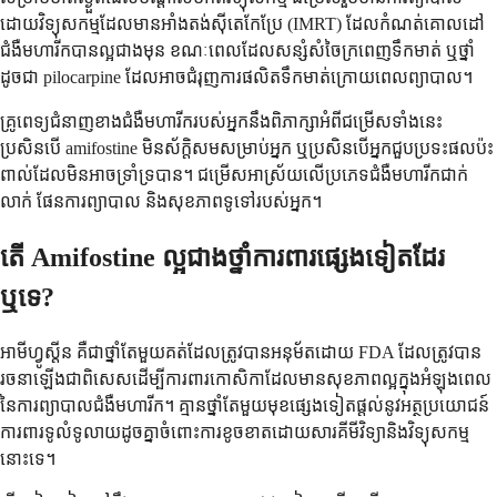
ដោយ​វិទ្យុសកម្ម​ដែល​មាន​អាំងតង់ស៊ីតេ​កែប្រែ (IMRT) ដែល​កំណត់​គោលដៅ​
ជំងឺ​មហារីក​បាន​ល្អ​ជាង​មុន ខណៈពេល​ដែល​សន្សំសំចៃ​ក្រពេញ​ទឹកមាត់ ឬ​ថ្នាំ​
ដូចជា pilocarpine ដែល​អាច​ជំរុញ​ការផលិត​ទឹកមាត់​ក្រោយ​ពេល​ព្យាបាល។
គ្រូពេទ្យ​ជំនាញ​ខាង​ជំងឺ​មហារីក​របស់​អ្នក​នឹង​ពិភាក្សា​អំពី​ជម្រើស​ទាំងនេះ
ប្រសិនបើ amifostine មិន​ស័ក្តិសម​សម្រាប់​អ្នក ឬ​ប្រសិនបើ​អ្នក​ជួបប្រទះ​ផលប៉ះ
ពាល់​ដែល​មិនអាច​ទ្រាំទ្រ​បាន។ ជម្រើស​អាស្រ័យ​លើ​ប្រភេទ​ជំងឺ​មហារីក​ជាក់
លាក់ ផែនការ​ព្យាបាល និង​សុខភាព​ទូទៅ​របស់​អ្នក។
តើ Amifostine ល្អ​ជាង​ថ្នាំ​ការពារ​ផ្សេងទៀត​ដែរ​
ឬទេ?
អាមីហ្វូស្តីន គឺជាថ្នាំតែមួយគត់ដែលត្រូវបានអនុម័តដោយ FDA ដែលត្រូវបាន
រចនាឡើងជាពិសេសដើម្បីការពារកោសិកាដែលមានសុខភាពល្អក្នុងអំឡុងពេល
នៃការព្យាបាលជំងឺមហារីក។ គ្មានថ្នាំតែមួយមុខផ្សេងទៀតផ្តល់នូវអត្ថប្រយោជន៍
ការពារទូលំទូលាយដូចគ្នាចំពោះការខូចខាតដោយសារគីមីវិទ្យានិងវិទ្យុសកម្ម
នោះទេ។