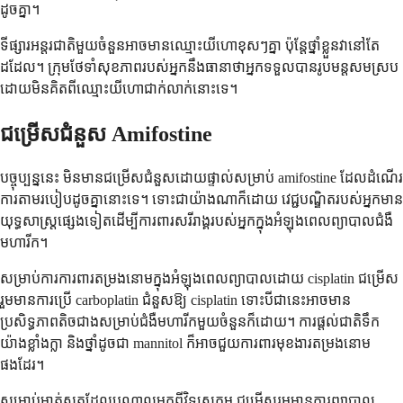
ដូចគ្នា។
ទីផ្សារ​អន្តរជាតិ​មួយ​ចំនួន​អាច​មាន​ឈ្មោះ​យីហោ​ខុសៗ​គ្នា ប៉ុន្តែ​ថ្នាំ​ខ្លួន​វា​នៅតែ​
ដដែល។ ក្រុម​ថែទាំ​សុខភាព​របស់​អ្នក​នឹង​ធានា​ថា​អ្នក​ទទួល​បាន​រូបមន្ត​សមស្រប​
ដោយ​មិន​គិត​ពី​ឈ្មោះ​យីហោ​ជាក់លាក់​នោះទេ។
ជម្រើស​ជំនួស Amifostine
បច្ចុប្បន្ន​នេះ មិនមាន​ជម្រើស​ជំនួស​ដោយផ្ទាល់​សម្រាប់ amifostine ដែល​ដំណើរ
ការ​តាម​របៀប​ដូចគ្នា​នោះទេ។ ទោះជាយ៉ាងណាក៏ដោយ វេជ្ជបណ្ឌិត​របស់​អ្នក​មាន​
យុទ្ធសាស្ត្រ​ផ្សេងទៀត​ដើម្បី​ការពារ​សរីរាង្គ​របស់​អ្នក​ក្នុងអំឡុងពេល​ព្យាបាល​ជំងឺ​
មហារីក។
សម្រាប់ការការពារ​តម្រងនោម​ក្នុងអំឡុងពេល​ព្យាបាល​ដោយ cisplatin ជម្រើស​
រួមមាន​ការប្រើ carboplatin ជំនួស​ឱ្យ cisplatin ទោះបីជា​នេះ​អាច​មាន​
ប្រសិទ្ធភាព​តិច​ជាង​សម្រាប់​ជំងឺ​មហារីក​មួយ​ចំនួន​ក៏ដោយ។ ការផ្តល់​ជាតិ​ទឹក​
យ៉ាង​ខ្លាំងក្លា និង​ថ្នាំ​ដូចជា mannitol ក៏​អាច​ជួយ​ការពារ​មុខងារ​តម្រងនោម​
ផងដែរ។
សម្រាប់​មាត់​ស្ងួត​ដែល​បណ្តាលមកពី​វិទ្យុសកម្ម ជម្រើស​រួមមាន​ការព្យាបាល​