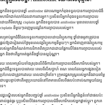
អ្នកនឹងទទួលបានថ្នាំ amifostine ដរាបណាអ្នកកំពុងទទួលបានការព្យាបាលជំងឺ
មហារីកជាក់លាក់ដែលវាការពារអ្នក។ ប្រសិនបើអ្នកកំពុងទទួលការព្យាបាល
ដោយគីមីសាស្ត្រ cisplatin អ្នកនឹងទទួលបាន amifostine មុនពេលលេបថ្នាំ
cisplatin នីមួយៗពេញមួយវដ្តនៃការព្យាបាលរបស់អ្នក។
សម្រាប់អ្នកជំងឺដែលទទួលការព្យាបាលដោយវិទ្យុសកម្ម ថ្នាំជាធម្មតាត្រូវបាន
ផ្តល់ឱ្យជារៀងរាល់ថ្ងៃមុនពេលវគ្គវិទ្យុសកម្មនីមួយៗ។ អ្នកជំនាញខាងវិទ្យុសកម្ម
របស់អ្នកនឹងកំណត់កាលវិភាគពិតប្រាកដដោយផ្អែកលើផែនការព្យាបាលរបស់
អ្នក និងថាតើអ្នកអត់ធ្មត់នឹងថ្នាំបានល្អប៉ុណ្ណា។
រយៈពេលអាស្រ័យទាំងស្រុងលើពិធីការនៃការព្យាបាលជំងឺមហារីករបស់អ្នក។
អ្នកជំងឺខ្លះទទួលបានវារយៈពេលពីរបីសប្តាហ៍ ខណៈពេលដែលអ្នកផ្សេងទៀត
ប្រហែលជាត្រូវការវារយៈពេលជាច្រើនខែ។ ក្រុមវេជ្ជសាស្ត្ររបស់អ្នកនឹងវាយតម្លៃ
ជាបន្តបន្ទាប់ថាតើអត្ថប្រយោជន៍នៅតែមានលើសពីផលប៉ះពាល់ណាមួយដែរឬ
ទេ។
វេជ្ជបណ្ឌិតរបស់អ្នកនឹងបញ្ឈប់ថ្នាំ amifostine ប្រសិនបើអ្នកវិវត្តន៍ទៅជាផលប៉ះ
ពាល់ធ្ងន់ធ្ងរ ឬប្រសិនបើផែនការព្យាបាលជំងឺមហារីករបស់អ្នកផ្លាស់ប្តូរ។ ពួកគេ