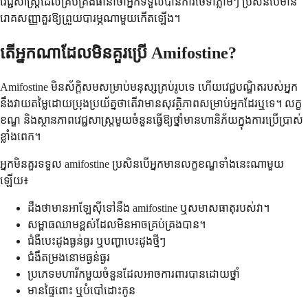
វេជ្ជសាស្ត្រដែលគ្រប់គ្រងធានាថាអ្នកទទួលបានការថែទាំភ្លាមៗ ប្រសិនបើមាន
រោគសញ្ញាគួរឱ្យព្រួយបារម្ភណាមួយកើតឡើង។
តើអ្នកណាដែលមិនគួរប្រើ Amifostine?
Amifostine មិនស័ក្តិសមសម្រាប់មនុស្សគ្រប់រូបទេ ហើយវេជ្ជបណ្ឌិតរបស់អ្នក
នឹងវាយតម្លៃដោយប្រុងប្រយ័ត្នថាតើវាមានសុវត្ថិភាពសម្រាប់អ្នកដែរឬទេ។ លក្ខ
ខណ្ឌ និងស្ថានភាពវេជ្ជសាស្ត្រមួយចំនួនធ្វើឱ្យថ្នាំមានហានិភ័យក្នុងការប្រើប្រាស់
ខ្លាំងពេក។
អ្នកមិនគួរទទួល amifostine ប្រសិនបើអ្នកមានលក្ខខណ្ឌទាំងនេះណាមួយ
ឡើយ៖
ដឹងថាមានអាឡែស៊ីទៅនឹង amifostine ឬសមាសធាតុរបស់វា។
សម្ពាធឈាមខ្ពស់ដែលមិនអាចគ្រប់គ្រងបាន។
ជំងឺបេះដូងធ្ងន់ធ្ងរ ឬបញ្ហាបេះដូងថ្មីៗ
ជំងឺតម្រងនោមធ្ងន់ធ្ងរ
ប្រភេទមហារីកមួយចំនួនដែលអាចការពារបានដោយថ្នាំ
មានផ្ទៃពោះ ឬបំបៅដោះកូន