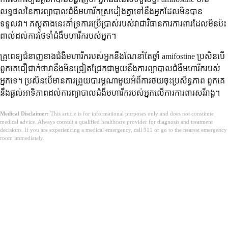
លទ្ធផលនៃការព្យាបាលជំងឺមហារីកស្រដៀងគ្នាទៅនឹងអ្នកដែលមិនបាន
ទទួលវា។ ភស្តុតាងនេះគាំទ្រការប្រើប្រាស់របស់វាជាវិធានការការពារដែលមិនប៉ះ
ពាល់ដល់ការថែទាំជំងឺមហារីករបស់អ្នក។
គ្រូពេទ្យជំនាញខាងជំងឺមហារីករបស់អ្នកនឹងណែនាំតែថ្នាំ amifostine ប្រសិនបើ
ពួកគេជឿជាក់ថាវានឹងមិនជ្រៀតជ្រែកជាមួយនឹងការព្យាបាលជំងឺមហារីករបស់
អ្នកទេ។ ប្រសិនបើមានការព្រួយបារម្ភណាមួយអំពីការថយចុះប្រសិទ្ធភាព ពួកគេ
នឹងផ្តល់អាទិភាពដល់ការព្យាបាលជំងឺមហារីករបស់អ្នកលើការការពារសរីរាង្គ។
Medical Disclaimer:
This article is for informational purposes only and does not constitute
medical advice. Always consult a qualified healthcare provider for diagnosis and treatment
decisions. If you are experiencing a medical emergency, call 911 or go to the nearest emergency
room immediately.