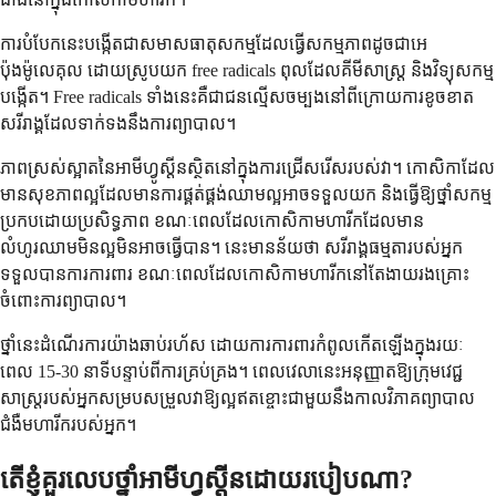
ការបំបែកនេះបង្កើតជាសមាសធាតុសកម្មដែលធ្វើសកម្មភាពដូចជាអេ
ប៉ុងម៉ូលេគុល ដោយស្រូបយក free radicals ពុលដែលគីមីសាស្ត្រ និងវិទ្យុសកម្ម
បង្កើត។ Free radicals ទាំងនេះគឺជាជនល្មើសចម្បងនៅពីក្រោយការខូចខាត
សរីរាង្គដែលទាក់ទងនឹងការព្យាបាល។
ភាពស្រស់ស្អាតនៃអាមីហ្វូស្តីនស្ថិតនៅក្នុងការជ្រើសរើសរបស់វា។ កោសិកាដែល
មានសុខភាពល្អដែលមានការផ្គត់ផ្គង់ឈាមល្អអាចទទួលយក និងធ្វើឱ្យថ្នាំសកម្ម
ប្រកបដោយប្រសិទ្ធភាព ខណៈពេលដែលកោសិកាមហារីកដែលមាន
លំហូរឈាមមិនល្អមិនអាចធ្វើបាន។ នេះមានន័យថា សរីរាង្គធម្មតារបស់អ្នក
ទទួលបានការការពារ ខណៈពេលដែលកោសិកាមហារីកនៅតែងាយរងគ្រោះ
ចំពោះការព្យាបាល។
ថ្នាំនេះដំណើរការយ៉ាងឆាប់រហ័ស ដោយការការពារកំពូលកើតឡើងក្នុងរយៈ
ពេល 15-30 នាទីបន្ទាប់ពីការគ្រប់គ្រង។ ពេលវេលានេះអនុញ្ញាតឱ្យក្រុមវេជ្ជ
សាស្ត្ររបស់អ្នកសម្របសម្រួលវាឱ្យល្អឥតខ្ចោះជាមួយនឹងកាលវិភាគព្យាបាល
ជំងឺមហារីករបស់អ្នក។
តើខ្ញុំគួរលេបថ្នាំអាមីហ្វូស្តីនដោយរបៀបណា?