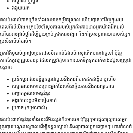
កណ្តាស់ ឬសួត
ងងុយដេក
ផលប៉ះពាល់ភាគច្រើនទាំងនេះមានកម្រិតស្រាល ហើយបាត់ទៅវិញក្នុងរយៈ
ពេលពីរបីម៉ោង។ ក្រុមថែទាំសុខភាពរបស់អ្នកនឹងតាមដានអ្នកយ៉ាងដិតដល់
ហើយអាចផ្តល់ថ្នាំដើម្បីជួយគ្រប់គ្រងការចង្អោរ និងគាំទ្រសម្ពាធឈាមរបស់អ្នក
ប្រសិនបើចាំបាច់។
អ្នកជំងឺមួយចំនួនជួបប្រទះផលប៉ះពាល់ដែលមិនសូវកើតមានជាទូទៅ ប៉ុន្តែ
កាន់តែគួរឱ្យព្រួយបារម្ភ ដែលតម្រូវឱ្យមានការយកចិត្តទុកដាក់ខាងវេជ្ជសាស្ត្រជា
បន្ទាន់៖
ប្រតិកម្មអាលែហ្សីធ្ងន់ធ្ងរជាមួយនឹងការពិបាកដកដង្ហើម ឬហើម
សម្ពាធឈាមទាបគ្រោះថ្នាក់ដែលមិនឆ្លើយតបនឹងការព្យាបាល
បញ្ហាតម្រងនោមធ្ងន់ធ្ងរ
ចង្វាក់បេះដូងមិនទៀងទាត់
ប្រកាច់ (កម្រណាស់)
ផលប៉ះពាល់ធ្ងន់ធ្ងរទាំងនេះគឺមិនសូវកើតមានទេ ប៉ុន្តែក្រុមវេជ្ជសាស្ត្ររបស់អ្នក
ត្រូវបានបណ្តុះបណ្តាលដើម្បីទទួលស្គាល់ និងព្យាបាលពួកគេភ្លាមៗ។ ការកំណត់