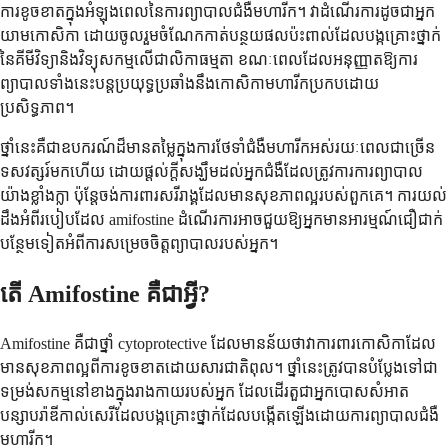
ការខូចខាតក្នុងអំឡុងពេលនៃការព្យាបាលជំងឺមហារីក។ វាដំណើរការដូចជាអ្នក
យាមកោសិកា ដោយចូលរួមចំណែកកាត់បន្ថយផលប៉ះពាល់ដែលបង្កគ្រោះថ្នាក់
នៃគីមីវិទ្យានិងវិទ្យុសកម្មលើជាលិកាធម្មតា ខណៈពេលដែលអនុញ្ញាតឱ្យការ
ព្យាបាលទាំងនេះបន្តប្រយុទ្ធប្រឆាំងនឹងកោសិកាមហារីកប្រកបដោយ
ប្រសិទ្ធភាព។
ថ្នាំនេះគឺជាឧបករណ៍ដ៏មានតម្លៃក្នុងការថែទាំជំងឺមហារីកអស់រយៈពេលជាច្រើន
ទសវត្សរ៍មកហើយ ដោយផ្តល់ក្តីសង្ឃឹមដល់អ្នកជំងឺដែលត្រូវការការព្យាបាល
យ៉ាងខ្លាំងក្លា ប៉ុន្តែចង់ការពារសរីរាង្គដែលមានសុខភាពល្អរបស់ពួកគេ។ ការយល់
ដឹងអំពីរបៀបដែល amifostine ដំណើរការអាចជួយឱ្យអ្នកមានអារម្មណ៍ជឿជាក់
បន្ថែមទៀតអំពីការសម្រេចចិត្តព្យាបាលរបស់អ្នក។
តើ Amifostine គឺជាអ្វី?
Amifostine គឺជាថ្នាំ cytoprotective ដែលមានន័យថាវាការពារកោសិកាដែល
មានសុខភាពល្អពីការខូចខាតដោយសារជាតិពុល។ ថ្នាំនេះត្រូវបានបំប្លែងទៅជា
ទម្រង់សកម្មនៅខាងក្នុងរាងកាយរបស់អ្នក ដែលដើរតួជាអ្នកបោសសំអាត
បន្សាបរ៉ាឌីកាល់សេរីដែលបង្កគ្រោះថ្នាក់ដែលបង្កើតឡើងដោយការព្យាបាលជំងឺ
មហារីក។