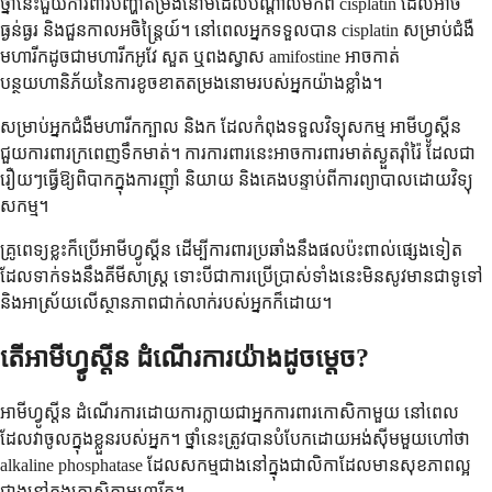
ថ្នាំនេះជួយការពារបញ្ហាតម្រងនោមដែលបណ្តាលមកពី cisplatin ដែលអាច
ធ្ងន់ធ្ងរ និងជួនកាលអចិន្ត្រៃយ៍។ នៅពេលអ្នកទទួលបាន cisplatin សម្រាប់ជំងឺ
មហារីកដូចជាមហារីកអូវែ សួត ឬពងស្វាស amifostine អាចកាត់
បន្ថយហានិភ័យនៃការខូចខាតតម្រងនោមរបស់អ្នកយ៉ាងខ្លាំង។
សម្រាប់អ្នកជំងឺមហារីកក្បាល និងក ដែលកំពុងទទួលវិទ្យុសកម្ម អាមីហ្វូស្តីន
ជួយការពារក្រពេញទឹកមាត់។ ការការពារនេះអាចការពារមាត់ស្ងួតរ៉ាំរ៉ៃ ដែលជា
រឿយៗធ្វើឱ្យពិបាកក្នុងការញ៉ាំ និយាយ និងគេងបន្ទាប់ពីការព្យាបាលដោយវិទ្យុ
សកម្ម។
គ្រូពេទ្យខ្លះក៏ប្រើអាមីហ្វូស្តីន ដើម្បីការពារប្រឆាំងនឹងផលប៉ះពាល់ផ្សេងទៀត
ដែលទាក់ទងនឹងគីមីសាស្ត្រ ទោះបីជាការប្រើប្រាស់ទាំងនេះមិនសូវមានជាទូទៅ
និងអាស្រ័យលើស្ថានភាពជាក់លាក់របស់អ្នកក៏ដោយ។
តើអាមីហ្វូស្តីន ដំណើរការយ៉ាងដូចម្តេច?
អាមីហ្វូស្តីន ដំណើរការដោយការក្លាយជាអ្នកការពារកោសិកាមួយ នៅពេល
ដែលវាចូលក្នុងខ្លួនរបស់អ្នក។ ថ្នាំនេះត្រូវបានបំបែកដោយអង់ស៊ីមមួយហៅថា
alkaline phosphatase ដែលសកម្មជាងនៅក្នុងជាលិកាដែលមានសុខភាពល្អ
ជាងនៅក្នុងកោសិកាមហារីក។