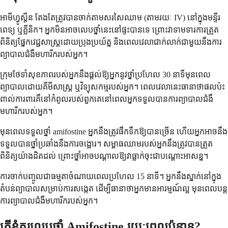
អាមីហ្វូស្តីន តែងតែត្រូវបានចាក់តាមសរសៃឈាម (តាមរយៈ IV) នៅក្នុងមន្ទីរ
ពេទ្យ ឬគ្លីនិក។ អ្នកមិនអាចលេបថ្នាំនេះនៅផ្ទះបានទេ ព្រោះវាទាមទារការត្រួត
ពិនិត្យផ្នែកវេជ្ជសាស្ត្រដោយប្រុងប្រយ័ត្ន និងពេលវេលាជាក់លាក់ជាមួយនឹងការ
ព្យាបាលជំងឺមហារីករបស់អ្នក។
ក្រុមថែទាំសុខភាពរបស់អ្នកនឹងផ្តល់ឱ្យអ្នកនូវថ្នាំប្រហែល 30 នាទីមុនពេល
ព្យាបាលដោយគីមីសាស្ត្រ ឬវិទ្យុសកម្មរបស់អ្នក។ ពេលវេលានេះធានាថាផលប៉ះ
ពាល់ការពារគឺនៅកំពូលរបស់ពួកគេនៅពេលអ្នកទទួលបានការព្យាបាលជំងឺ
មហារីករបស់អ្នក។
មុនពេលទទួលថ្នាំ amifostine អ្នកនឹងត្រូវផឹកទឹកឱ្យបានច្រើន ហើយអ្នកអាចនឹង
ទទួលបានថ្នាំប្រឆាំងនឹងការចង្អោរ។ សម្ពាធឈាមរបស់អ្នកនឹងត្រូវបានត្រួត
ពិនិត្យយ៉ាងដិតដល់ ព្រោះថ្នាំអាចបណ្តាលឱ្យវាធ្លាក់ចុះជាបណ្តោះអាសន្ន។
ការចាក់បញ្ចូលជាធម្មតាចំណាយពេលប្រហែល 15 នាទី។ អ្នកនឹងស្នាក់នៅក្នុង
តំបន់ព្យាបាលសម្រាប់ការសង្កេត ដើម្បីធានាថាអ្នកមានអារម្មណ៍ល្អ មុនពេលបន្ត
ការព្យាបាលជំងឺមហារីករបស់អ្នក។
តើខ្ញុំគួរលេបថ្នាំ Amifostine រយៈពេលប៉ុន្មាន?