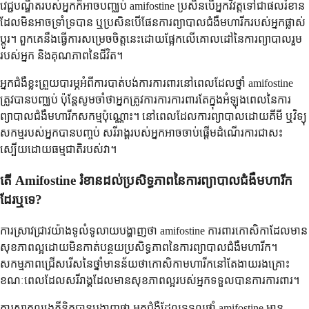
វេជ្ជបណ្ឌិតរបស់អ្នកក៏អាចបញ្ឈប់ amifostine ប្រសិនបើអ្នកវិវត្តទៅជាផលរំខាន
ដែលមិនអាចទ្រាំទ្របាន ឬប្រសិនបើផែនការព្យាបាលជំងឺមហារីករបស់អ្នកផ្លាស់
ប្តូរ។ ពួកគេនឹងធ្វើការសម្រេចចិត្តនេះដោយផ្អែកលើគោលដៅនៃការព្យាបាលរួម
របស់អ្នក និងគុណភាពនៃជីវិត។
អ្នកជំងឺខ្លះព្រួយបារម្ភអំពីការបាត់បង់ការការពារនៅពេលដែលថ្នាំ amifostine
ត្រូវបានបញ្ឈប់ ប៉ុន្តែសូមចាំថាអ្នកត្រូវការការការពារតែក្នុងអំឡុងពេលនៃការ
ព្យាបាលជំងឺមហារីកសកម្មប៉ុណ្ណោះ។ នៅពេលដែលការព្យាបាលដោយគីមី ឬវិទ្យុ
សកម្មរបស់អ្នកបានបញ្ចប់ សរីរាង្គរបស់អ្នកអាចចាប់ផ្តើមដំណើរការជាសះ
ស្បើយដោយធម្មជាតិរបស់វា។
តើ Amifostine រំខានដល់ប្រសិទ្ធភាពនៃការព្យាបាលជំងឺមហារីក
ដែរឬទេ?
ការស្រាវជ្រាវយ៉ាងទូលំទូលាយបង្ហាញថា amifostine ការពារកោសិកាដែលមាន
សុខភាពល្អដោយមិនកាត់បន្ថយប្រសិទ្ធភាពនៃការព្យាបាលជំងឺមហារីក។
សកម្មភាពជ្រើសរើសនៃថ្នាំមានន័យថាកោសិកាមហារីកនៅតែងាយរងគ្រោះ
ខណៈពេលដែលសរីរាង្គដែលមានសុខភាពល្អរបស់អ្នកទទួលបានការការពារ។
ការសាកល្បងគ្លីនិកបានបង្ហាញថា អ្នកជំងឺដែលទទួលថ្នាំ amifostine មាន