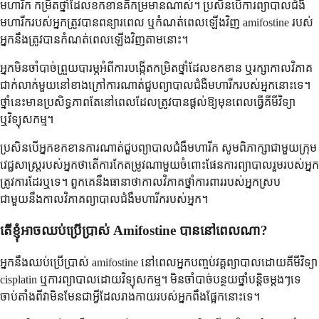
មហារីក កម្រិតថ្នាំដែលខកខានគឺកម្រមានណាស់។ ប្រសិនបើការព្យាបាលជំងឺ
មហារីករបស់អ្នកត្រូវបានពន្យារពេល ឬកំណត់ពេលឡើងវិញ amifostine របស់
អ្នកនឹងត្រូវបានកំណត់ពេលឡើងវិញតាមនោះ។
អ្នកមិនចាំបាច់ព្រួយបារម្ភអំពីការបង្កើតកម្រិតថ្នាំដែលខកខាន ឬរក្សាកាលវិភាគ
ជាក់លាក់មួយនៅខាងក្រៅការណាត់ជួបព្យាបាលជំងឺមហារីករបស់អ្នកនោះទេ។
ថ្នាំនេះមានប្រសិទ្ធភាពតែនៅពេលដែលត្រូវបានផ្តល់ឱ្យមុនពេលធ្វើគីមីវិទ្យា
ឬវិទ្យុសកម្ម។
ប្រសិនបើអ្នកខកខានការណាត់ជួបព្យាបាលជំងឺមហារីក សូមពិភាក្សាជាមួយក្រុម
វេជ្ជសាស្រ្តរបស់អ្នកថាតើការកែតម្រូវណាមួយចំពោះផែនការព្យាបាលរួមរបស់អ្នក
ត្រូវការដែរឬទេ។ ពួកគេនឹងធានាថាកាលវិភាគថ្នាំការពាររបស់អ្នកស្រប
ជាមួយនឹងកាលវិភាគព្យាបាលជំងឺមហារីករបស់អ្នក។
តើខ្ញុំអាចឈប់ប្រើប្រាស់ Amifostine បាននៅពេលណា?
អ្នកនឹងឈប់ប្រើប្រាស់ amifostine នៅពេលអ្នកបញ្ចប់វគ្គព្យាបាលដោយគីមីវិទ្យា
cisplatin ឬការព្យាបាលដោយវិទ្យុសកម្ម។ មិនចាំបាច់បន្ថយថ្នាំបន្តិចម្តងៗទេ
ចាប់តាំងពីវាមិនមែនជាអ្វីដែលរាងកាយរបស់អ្នកពឹងផ្អែកនោះទេ។