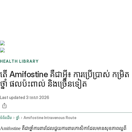
Benchmarks
Stories
FAQ
Sign up / Log in
HEALTH LIBRARY
តើ Amifostine គឺជាអ្វី៖ ការប្រើប្រាស់ កម្រិត
ថ្នាំ ផលប៉ះពាល់ និងច្រើនទៀត
Last updated
3 មេសា 2026
ទំព័រដើម
ថ្នាំ
Amifostine Intravenous Route
Amifostine គឺជាថ្នាំការពារដែលជួយការពារកោសិកាដែលមានសុខភាពល្អពី