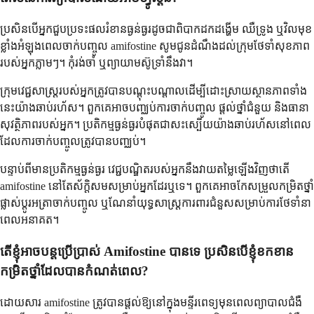
ប្រសិនបើអ្នកជួបប្រទះផលរំខានធ្ងន់ធ្ងរដូចជាពិបាកដកដង្ហើម ឈឺទ្រូង ឬវិលមុខ
ខ្លាំងអំឡុងពេលចាក់បញ្ចូល amifostine សូមជូនដំណឹងដល់ក្រុមថែទាំសុខភាព
របស់អ្នកភ្លាមៗ។ កុំរង់ចាំ ឬព្យាយាមស៊ូទ្រាំនឹងវា។
ក្រុមវេជ្ជសាស្រ្តរបស់អ្នកត្រូវបានបណ្តុះបណ្តាលដើម្បីដោះស្រាយស្ថានភាពទាំង
នេះយ៉ាងឆាប់រហ័ស។ ពួកគេអាចបញ្ឈប់ការចាក់បញ្ចូល ផ្តល់ថ្នាំជំនួយ និងធានា
សុវត្ថិភាពរបស់អ្នក។ ប្រតិកម្មធ្ងន់ធ្ងរបំផុតជាសះស្បើយយ៉ាងឆាប់រហ័សនៅពេល
ដែលការចាក់បញ្ចូលត្រូវបានបញ្ឈប់។
បន្ទាប់ពីមានប្រតិកម្មធ្ងន់ធ្ងរ វេជ្ជបណ្ឌិតរបស់អ្នកនឹងវាយតម្លៃឡើងវិញថាតើ
amifostine នៅតែស័ក្តិសមសម្រាប់អ្នកដែរឬទេ។ ពួកគេអាចកែសម្រួលកម្រិតថ្នាំ
ផ្លាស់ប្តូរអត្រាចាក់បញ្ចូល ឬណែនាំយុទ្ធសាស្ត្រការពារជំនួសសម្រាប់ការថែទាំនា
ពេលអនាគត។
តើខ្ញុំអាចបន្តប្រើប្រាស់ Amifostine បានទេ ប្រសិនបើខ្ញុំខកខាន
កម្រិតថ្នាំដែលបានកំណត់ពេល?
ដោយសារ amifostine ត្រូវបានផ្តល់ឱ្យនៅក្នុងមន្ទីរពេទ្យមុនពេលព្យាបាលជំងឺ