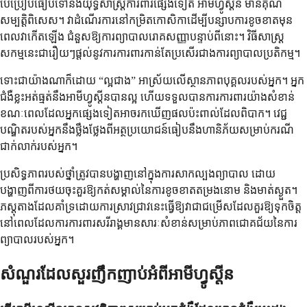
បើប្រៀបធៀបទៅនឹងយុទ្ធសាស្ត្រការពារផ្សេងទៀត អាមីហ្វូស្តីន មានគុណ
សម្បត្តិពិសេស។ វាដំណើរការនៅកម្រិតកោសិកាដើម្បីបន្សាបការខូចខាតមុន
ពេលវាកើតឡើង ជំនួសឱ្យការព្យាបាលរោគសញ្ញាបន្ទាប់ពីនោះ។ វិធីសាស្រ្ត
សកម្មនេះជារឿយៗផ្តល់នូវការការពារកាន់តែប្រសើរជាងការព្យាបាលប្រតិកម្ម។
ទោះជាយ៉ាងណាក៏ដោយ “ល្អជាង” អាស្រ័យលើស្ថានភាពបុគ្គលរបស់អ្នក។ អ្នក
ជំងឺខ្លះអត់ធ្មត់នឹងអាមីហ្វូស្តីនបានល្អ ហើយទទួលបានការការពារយ៉ាងសំខាន់
ខណៈពេលដែលអ្នកផ្សេងទៀតអាចរកឃើញផលប៉ះពាល់ដែលពិបាក។ វេជ្ជ
បណ្ឌិតរបស់អ្នកនឹងថ្លឹងថ្លែងពីអត្ថប្រយោជន៍ធៀបនឹងហានិភ័យសម្រាប់ករណី
ជាក់លាក់របស់អ្នក។
ប្រសិទ្ធភាពរបស់ថ្នាំត្រូវបានបង្ហាញនៅក្នុងការសាកល្បងព្យាបាល ដោយ
បង្ហាញពីការថយចុះគួរឱ្យកត់សម្គាល់នៃការខូចខាតតម្រងនោម និងមាត់ស្ងួត។
ភស្តុតាងដែលគាំទ្រដោយការស្រាវជ្រាវនេះធ្វើឱ្យវាជាជម្រើសដែលគួរឱ្យទុកចិត្ត
នៅពេលដែលការការពារសរីរាង្គមានសារៈសំខាន់សម្រាប់ភាពជោគជ័យនៃការ
ព្យាបាលរបស់អ្នក។
សំណួរដែលសួរញឹកញាប់អំពីអាមីហ្វូស្តីន