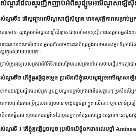
សំណួរដែលសួរញឹកញាប់អំពីសូដ្យូមអាមីណូសាឡីស៊
សំណួរទី១ តើសូដ្យូមអាមីណូសាឡីស៊ីឡាត មានសុវត្ថិភាពសម្រាប់អ្ន
បាទ/ចាស សូដ្យូមអាមីណូសាឡីស៊ីឡាត ជាទូទៅមានសុវត្ថិភាពសម្រាប់អ្នកដែលមា
ទោះជាយ៉ាងណាក៏ដោយ អ្នកគួរតែតាមដានជាតិស្ករក្នុងឈាមរបស់អ្នកឱ្យកាន់តែដ
ស្ករក្នុងឈាមរបស់អ្នក។
ប្រាប់គ្រូពេទ្យរបស់អ្នកអំពីជំងឺទឹកនោមផ្អែមរបស់អ្នកនៅពេលចាប់ផ្តើមការព្
សំណួរទី២ តើខ្ញុំគួរធ្វើដូចម្តេច ប្រសិនបើខ្ញុំលេបសូដ្យូមអាមីណូស
ទាក់ទងវេជ្ជបណ្ឌិតរបស់អ្នក ឬមជ្ឈមណ្ឌលគ្រប់គ្រងជាតិពុលភ្លាមៗ ប្រសិនប
រោគសញ្ញានៃការប្រើជ្រុលអាចរួមមាន ចង្អោរធ្ងន់ធ្ងរ ក្អួត ឈឺពោះ ឬការភាន់ច្រឡ
បើអាចធ្វើបាន សូមយកដបថ្នាំទៅជាមួយអ្នកទៅបន្ទប់សង្គ្រោះបន្ទាន់។ នេះជួយឱ្យប
សំណួរទី 3 តើខ្ញុំគួរធ្វើដូចម្តេច ប្រសិនបើខ្ញុំខកខានលេបថ្នាំ Ami