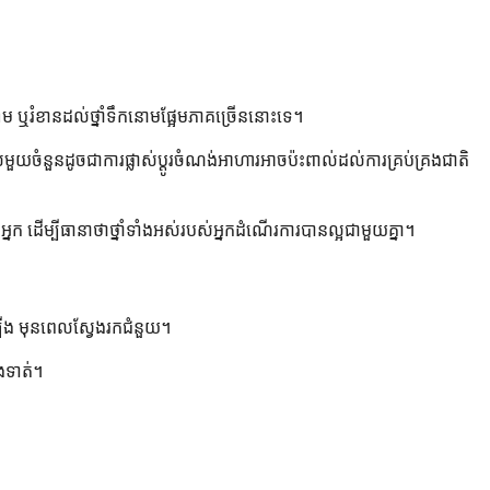
ាម ឬរំខានដល់ថ្នាំទឹកនោមផ្អែមភាគច្រើននោះទេ។
យចំនួនដូចជាការផ្លាស់ប្តូរចំណង់អាហារអាចប៉ះពាល់ដល់ការគ្រប់គ្រងជាតិ
នក ដើម្បីធានាថាថ្នាំទាំងអស់របស់អ្នកដំណើរការបានល្អជាមួយគ្នា។
ចឡើង មុនពេលស្វែងរកជំនួយ។
ៀងទាត់។