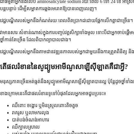
ជាធម្មតាអ្នកនឹងលេប aminosalicylate sodium រយៈពេល 6 ទៅ 24 ខែ អាស្
បន្តបន្ទាប់ ដើម្បីសម្អាតការឆ្លងមេរោគឱ្យបានពេញលេញ។
វេជ្ជបណ្ឌិតរបស់អ្នកនឹងកំណត់រយៈពេលពិតប្រាកដដោយផ្អែកលើកត្តាជាច្រើន។ ទ
វាមានសារៈសំខាន់ណាស់ក្នុងការបញ្ចប់វគ្គសិក្សាទាំងមូល ទោះបីជាអ្នកចាប់ផ្
ថ្នាំកាន់តែច្រើន ដែលពិបាកព្យាបាលជាង។
វេជ្ជបណ្ឌិតរបស់អ្នកនឹងតាមដានវឌ្ឍនភាពរបស់អ្នកជាមួយនឹងការត្រួតពិនិត្យ
តើផលរំខាននៃសូដ្យូមអាមីណូសាឡីស៊ីឡាតគឺជាអ្វី?
មនុស្សភាគច្រើនអត់ធ្មត់នឹងសូដ្យូមអាមីណូសាឡីស៊ីឡាតបានល្អ ប៉ុន្តែដូចថ្នា
ខាង​ក្រោម​នេះ​គឺ​ជា​ផល​រំខាន​ទូទៅ​បំផុត​ដែល​អ្នក​អាច​ជួប​ប្រទះ៖
ឈឺពោះ ចង្អោរ ឬមិនស្រួលពោះតិចតួច
រាគរូស ឬលាមករលុង
បាត់បង់ចំណង់អាហារ
ឈឺក្បាលស្រាល