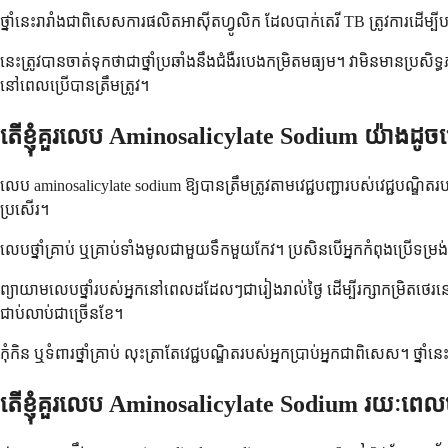
ថ្នាំនេះរារាំងជាពិសេសការផលិតអាស៊ីតហ្វូលិក ដែលបាក់តេរី TB ត្រូវការដើ
នេះត្រូវបានចាត់ទុកថាជាថ្នាំប្រឆាំងនឹងជំងឺរបេងកម្រិតមធ្យម។ វាមិនមានប្រសិទ្ធ
នៅពេលប្រើបានត្រឹមត្រូវ។
តើខ្ញុំគួរលេប Aminosalicylate Sodium យ៉ាងដូចម
លេប aminosalicylate sodium ឱ្យបានត្រឹមត្រូវតាមវេជ្ជបញ្ជារបស់វេជ្ជបណ្ឌ
ប្រសើរ។
លេបថ្នាំគ្រាប់ ឬគ្រាប់ទាំងមូលជាមួយទឹកមួយកែវ។ ប្រសិនបើអ្នកកំពុងប្រើទម
ព្យាយាមលេបថ្នាំរបស់អ្នកនៅពេលដដែលៗជារៀងរាល់ថ្ងៃ ដើម្បីរក្សាកម្រិតថេរនៅក
ជាប់លាប់ជាច្រើនខែ។
កុំកិន ឬទំពារថ្នាំគ្រាប់ លុះត្រាតែវេជ្ជបណ្ឌិតរបស់អ្នកប្រាប់អ្នកជាពិសេស។ 
តើខ្ញុំគួរលេប Aminosalicylate Sodium រយៈពេលប៉