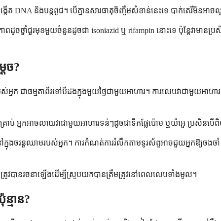
ម្បីបង្កើត DNA និងបន្តពូជ។ បើគ្មានសារធាតុចិញ្ចឹមសំខាន់នេះទេ បាក់តេរ
ភាពដូចថ្នាំជួរមុខមួយចំនួនដូចជា isoniazid ឬ rifampin នោះទេ ប៉ុន្តែវាមានប្រស
្តេច?
ិតរបស់អ្នក ជាធម្មតាពីរទៅបីដងក្នុងមួយថ្ងៃជាមួយអាហារ។ ការលេបវាជាមួយអាហា
្រង់គ្រាប់ អ្នកអាចលាយវាជាមួយអាហារទន់ៗដូចជាទឹកផ្លែប៉ោម ឬយ៉ាអួ ប្រសិនប
្នុងចរន្តឈាមរបស់អ្នក។ ការកំណត់ការរំលឹកតាមទូរស័ព្ទអាចជួយអ្នកឱ្យចងចាំ ជា
ថ្នាំនេះត្រូវបានរចនាឡើងដើម្បីស្រូបយកបានត្រឹមត្រូវនៅពេលលេបទាំងមូល។
ុន្មាន?