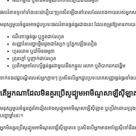
អស់កម្លាំង ឬមានអារម្មណ៍ថាហត់នឿយជាងធម្មតា
ផលរំខានទូទៅទាំងនេះជារឿយៗប្រសើរឡើងនៅពេលដែលរាងកាយរបស់អ្នកសម្របខ្លួ
មនុស្សមួយចំនួនអាចជួបប្រទះផលរំខានធ្ងន់ធ្ងរជាងនេះ ដែលតម្រូវឱ្យមានការយ
ឈឺពោះធ្ងន់ធ្ងរ ឬក្អួតជាប់រហូត
សញ្ញានៃបញ្ហាថ្លើមដូចជាស្បែក ឬភ្នែកឡើងលឿង
ហូរឈាម ឬជាំមិនធម្មតា
គ្រុនក្តៅ ឬញាក់ជាប់រហូត
ប្រតិកម្មអាលែហ្សីធ្ងន់ធ្ងរជាមួយនឹងកន្ទួល រលាក ឬពិបាកដកដង្ហើម
ទាក់ទងវេជ្ជបណ្ឌិតរបស់អ្នកភ្លាមៗ ប្រសិនបើអ្នកជួបប្រទះរោគសញ្ញាធ្ងន់ធ្ងរ
តើអ្នកណាដែលមិនគួរប្រើសូដ្យូមអាមីណូសាឡីស៊ីឡា
មនុស្សមួយចំនួនគួរតែជៀសវាងសូដ្យូមអាមីណូសាឡីស៊ីឡាត ឬប្រើវាដោយប្រុងប្រយ័ត្នបន
បញ្ជាថ្នាំនេះ។
អ្នកមិនគួរប្រើសូដ្យូមអាមីណូសាឡីស៊ីឡាតទេ ប្រសិនបើអ្នកមានអាឡែស៊ីទៅនឹងអាស៊