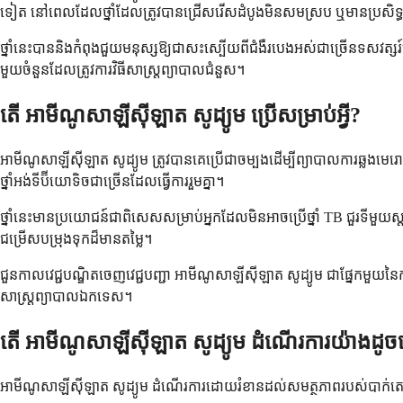
ទៀត នៅពេលដែលថ្នាំដែលត្រូវបានជ្រើសរើសដំបូងមិនសមស្រប ឬមានប្រសិទ្ធ
ថ្នាំនេះបាននិងកំពុងជួយមនុស្សឱ្យជាសះស្បើយពីជំងឺរបេងអស់ជាច្រើនទសវត្ស
មួយចំនួនដែលត្រូវការវិធីសាស្ត្រព្យាបាលជំនួស។
តើ អាមីណូសាឡីស៊ីឡាត សូដ្យូម ប្រើសម្រាប់អ្វី?
អាមីណូសាឡីស៊ីឡាត សូដ្យូម ត្រូវបានគេប្រើជាចម្បងដើម្បីព្យាបាលការឆ្លងមេ
ថ្នាំអង់ទីប៊ីយោទិចជាច្រើនដែលធ្វើការរួមគ្នា។
ថ្នាំនេះមានប្រយោជន៍ជាពិសេសសម្រាប់អ្នកដែលមិនអាចប្រើថ្នាំ TB ជួរទីមួយ
ជម្រើសបម្រុងទុកដ៏មានតម្លៃ។
ជួនកាលវេជ្ជបណ្ឌិតចេញវេជ្ជបញ្ជា អាមីណូសាឡីស៊ីឡាត សូដ្យូម ជាផ្នែកមួយនៃក
សាស្ត្រព្យាបាលឯកទេស។
តើ អាមីណូសាឡីស៊ីឡាត សូដ្យូម ដំណើរការយ៉ាងដូចម
អាមីណូសាឡីស៊ីឡាត សូដ្យូម ដំណើរការដោយរំខានដល់សមត្ថភាពរបស់បាក់តេរី TB 