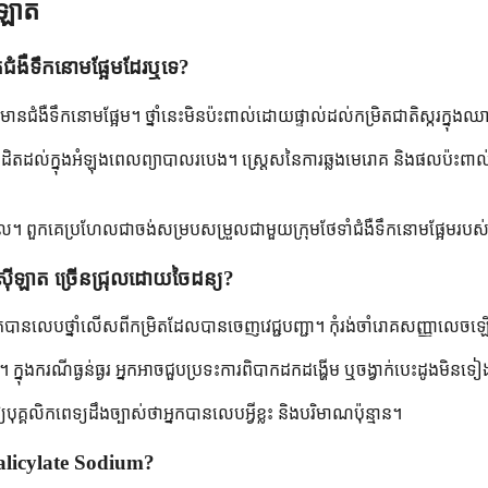
ីឡាត
កជំងឺទឹកនោមផ្អែមដែរឬទេ?
នជំងឺទឹកនោមផ្អែម។ ថ្នាំនេះមិនប៉ះពាល់ដោយផ្ទាល់ដល់កម្រិតជាតិស្ករក្នុងឈ
ិតដល់ក្នុងអំឡុងពេលព្យាបាលរបេង។ ស្ត្រេសនៃការឆ្លងមេរោគ និងផលប៉ះពាល់មួ
យាបាល។ ពួកគេប្រហែលជាចង់សម្របសម្រួលជាមួយក្រុមថែទាំជំងឺទឹកនោមផ្អែមរបស់អ្
ាឡីស៊ីឡាត ច្រើនជ្រុលដោយចៃដន្យ?
ើអ្នកបានលេបថ្នាំលើសពីកម្រិតដែលបានចេញវេជ្ជបញ្ជា។ កុំរង់ចាំរោគសញ្ញាលេ
ំ។ ក្នុងករណីធ្ងន់ធ្ងរ អ្នកអាចជួបប្រទះការពិបាកដកដង្ហើម ឬចង្វាក់បេះដូងមិនទ
ុគ្គលិកពេទ្យដឹងច្បាស់ថាអ្នកបានលេបអ្វីខ្លះ និងបរិមាណប៉ុន្មាន។
nosalicylate Sodium?