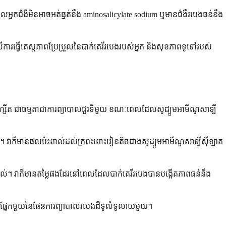
លអ្នកជំងឺមិនអាចអត់ធ្មត់នឹង aminosalicylate sodium ឬមានជំងឺរបេងធន់នឹង
លើការធ្វើតេស្តភាពប្រែប្រួលនៃបាក់តេរីរបេងរបស់អ្នក និងសុខភាពទូទៅរបស់
ាហ្សីត ជាធម្មតាជាការព្យាបាលជួរទីមួយ ខណៈពេលដែលសូដ្យូមអាមីណូសាឡី
មេរោគ។ វាក៏មានផលប៉ះពាល់ដល់ក្រពះពោះវៀនតិចជាងសូដ្យូមអាមីណូសាឡីស៊ីឡាត
។ វាក៏មានតម្លៃផងដែរនៅពេលដែលបាក់តេរីរបេងបានបង្កើតភាពធន់នឹង
ូវជាផ្នែកមួយនៃផែនការព្យាបាលរបេងដ៏ទូលំទូលាយមួយ។