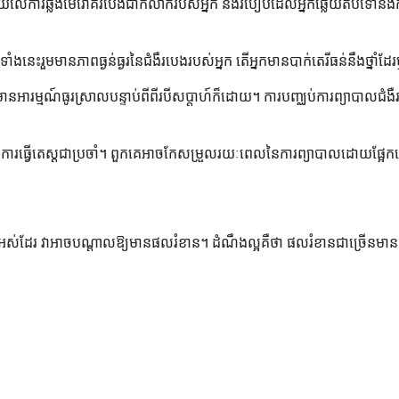
រ័យលើការឆ្លងមេរោគរបេងជាក់លាក់របស់អ្នក និងរបៀបដែលអ្នកឆ្លើយតបទៅនឹង
ាំងនេះរួមមានភាពធ្ងន់ធ្ងរនៃជំងឺរបេងរបស់អ្នក តើអ្នកមានបាក់តេរីធន់នឹងថ្
តើមមានអារម្មណ៍ធូរស្រាលបន្ទាប់ពីពីរបីសប្តាហ៍ក៏ដោយ។ ការបញ្ឈប់ការព្យាបាល
 និងការធ្វើតេស្តជាប្រចាំ។ ពួកគេអាចកែសម្រួលរយៈពេលនៃការព្យាបាលដោយផ្អែ
ំទាំងអស់ដែរ វាអាចបណ្តាលឱ្យមានផលរំខាន។ ដំណឹងល្អគឺថា ផលរំខានជាច្រើនមានក