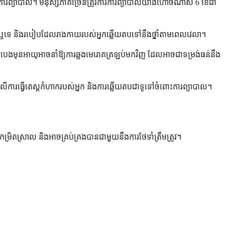
ការព្យាបាល។ មនុស្សភាគច្រើនត្រូវការការព្យាបាលយ៉ាងហោចណាស់ 6 ខែជា
នាំដែរឬទេ និងរបៀបដែលរាងកាយរបស់អ្នកឆ្លើយតបទៅនឹងថ្នាំតាមពេលវេលា។
ជំងឺរបេងមុនអាយុអាចនាំឱ្យការឆ្លងមេរោគត្រឡប់មកវិញ ដែលអាចជាទម្រង់ធន់នឹង
កលើការធ្វើតេស្តកំហាករបស់អ្នក និងការឆ្លើយតបជាទូទៅចំពោះការព្យាបាល។
ម្រិតស្រាល និងអាចគ្រប់គ្រងបានជាមួយនឹងការថែទាំត្រឹមត្រូវ។