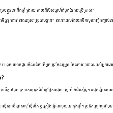
នទៅនឹងថ្នាំក្នុងរយៈពេលពីរបីសប្តាហ៍ដំបូងនៃការប្រើប្រាស់។
កចិត្តទុកដាក់ខាងវេជ្ជសាស្ត្រជាបន្ទាន់។ ខណៈពេលដែលវាមិនសូវជាញឹកញាប់ទេ 
ទាំងនេះ។ ពួកគេអាចជួយកំណត់ថាតើអ្នកត្រូវកែសម្រួលផែនការព្យាបាលរបស់អ្នកដែ
ត?
្ថែមក្រោមការត្រួតពិនិត្យផ្នែកវេជ្ជសាស្ត្រយ៉ាងជិតស្និទ្ធ។ វេជ្ជបណ្ឌិតរបស់អ្ន
ីតអាមីណូសាឡីស៊ីលីក ឬគ្រឿងផ្សំណាមួយនៅក្នុងថ្នាំ។ ប្រតិកម្មធ្ងន់ធ្ងរពីមុន