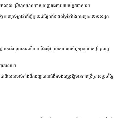
ីមិនអាចលូតលាស់ ឬរីករាលដាលពាសពេញរាងកាយរបស់អ្នកបានទេ។
ិទ្ធភាពគ្រប់គ្រាន់ដើម្បីក្លាយជាផ្នែកដ៏មានតម្លៃនៃផែនការព្យាបាលរបស់អ្នក
រជួយកាត់បន្ថយការឈឺពោះ និងធ្វើឱ្យរាងកាយរបស់អ្នកស្រូបយកថ្នាំបានល្អ
ើពិបាកលេប។
ពិសេសចាប់តាំងពីការព្យាបាលជំងឺរបេងតម្រូវឱ្យមានការប្រើប្រាស់ប្រចាំថ្ងៃ