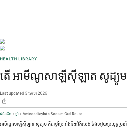
Benchmarks
Stories
FAQ
Sign up / Log in
HEALTH LIBRARY
តើ អាមីណូសាឡីស៊ីឡាត សូដ្យូម គឺជ
Last updated
3 មេសា 2026
ទំព័រដើម
ថ្នាំ
Aminosalicylate Sodium Oral Route
អាមីណូសាឡីស៊ីឡាត សូដ្យូម គឺជាថ្នាំប្រឆាំងនឹងជំងឺរបេង ដែលជួយប្រយុទ្ធប្រឆាំ