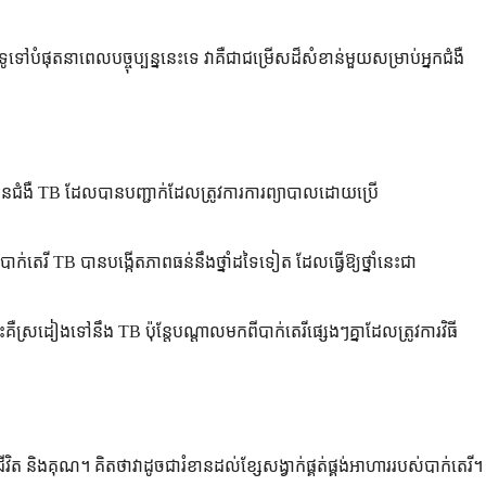
បំផុតនាពេលបច្ចុប្បន្ននេះទេ វាគឺជាជម្រើសដ៏សំខាន់មួយសម្រាប់អ្នកជំងឺ
កមានជំងឺ TB ដែលបានបញ្ជាក់ដែលត្រូវការការព្យាបាលដោយប្រើ
តេរី TB បានបង្កើតភាពធន់នឹងថ្នាំដទៃទៀត ដែលធ្វើឱ្យថ្នាំនេះជា
ឺស្រដៀងទៅនឹង TB ប៉ុន្តែបណ្តាលមកពីបាក់តេរីផ្សេងៗគ្នាដែលត្រូវការវិធី
ត និងគុណ។ គិតថាវាដូចជារំខានដល់ខ្សែសង្វាក់ផ្គត់ផ្គង់អាហាររបស់បាក់តេរី។