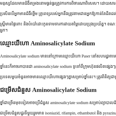
មនុស្សដែលមានជំងឺតម្រងនោមធ្ងន់ធ្ងរត្រូវការការពិចារណាពិសេស។ ដោយសារតម្
ប្រសិនបើអ្នកមានជំងឺថ្លើម គ្រូពេទ្យរបស់អ្នកនឹងត្រូវតាមដានអ្នកឱ្យកាន់តែ
ស្ត្រីមានផ្ទៃពោះ និងបំបៅដោះកូនទាមទារការវាយតម្លៃដោយប្រុងប្រយ័ត្ន។ ខណ
អ្នក។
ឈ្មោះយីហោ Aminosalicylate Sodium
Aminosalicylate sodium មាននៅក្រោមឈ្មោះយីហោ Paser នៅសហរដ្ឋអាមេរិ
ថ្នាំនេះក៏អាចរកបានជា aminosalicylate sodium ទូទៅពីក្រុមហ៊ុនផលិតផ្សេ
ប្រទេសមួយចំនួនអាចមានឈ្មោះយីហោផ្សេងៗគ្នាសម្រាប់ថ្នាំនេះ។ ត្រូវពិនិត្យជាមួយ
ជម្រើសជំនួស Aminosalicylate Sodium
ថ្នាំជាច្រើនមុខទៀតអាចប្រើជំនួស aminosalicylate sodium សម្រាប់ព្យាបាលជ
ជម្រើសជំនួសជួរទីមួយរួមមាន isoniazid, rifampin, ethambutol និង pyrazin