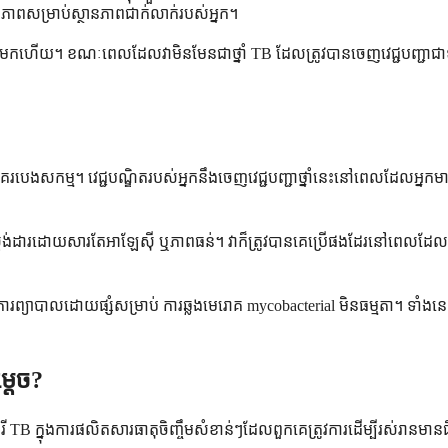
ភាពសម្រាប់ស្ថានភាពជាក់លាក់របស់អ្នក។
រ៍មកហើយ។ ខណៈពេលដែលវាមិនមែនជាថ្នាំ TB ដែលត្រូវបានចេញវេជ្ជបញ្ជាជាទូទៅ
រោគរបេងសកម្ម។ វេជ្ជបណ្ឌិតរបស់អ្នកនឹងចេញវេជ្ជបញ្ជាថ្នាំនេះនៅពេលដែលអ្ន
ស្តង់ដារដោយសារតែអាឡែស៊ី ឬភាពធន់។ វាក៏ត្រូវបានគេប្រើផងដែរនៅពេលដែលបាក់
ារព្យាបាលដោយផ្សំសម្រាប់ ការឆ្លងមេរោគ mycobacterial មិនធម្មតា។ ទាំងនេះគ
្តេច?
ក្នុងការផលិតសារធាតុចិញ្ចឹមសំខាន់ៗដែលពួកគេត្រូវការដើម្បីរស់រានមានជីវិ