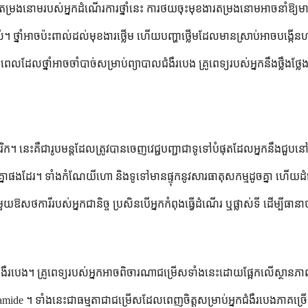
រងនោមរបស់អ្នកដំណើរការថ្នាំនេះ ការថយចុះមុខងារតម្រងនោមអាចនាំឱ្យមានការ
ដិតដល់។ ថ្នាំអាចប៉ះពាល់ដល់មុខងារថ្លើម ហើយបញ្ហាថ្លើមដែលមានស្រាប់អាចបង្ក
ៈពេលដែលថ្នាំអាចចាំបាច់សម្រាប់ព្យាបាលជំងឺរបេង គ្រូពេទ្យរបស់អ្នកនឹងថ្ល
ក។ នេះគឺជារូបមន្តដែលត្រូវបានចេញវេជ្ជបញ្ជាជាទូទៅបំផុតដែលអ្នកនឹងជួ
ងៗគ្នាផងដែរ។ ទាំងកំណែយីហោ និងទូទៅមានផ្ទុកនូវសារធាតុសកម្មដូចគ្នា ហើយដ
ឱសថការីរបស់អ្នកជានិច្ច ប្រសិនបើអ្នកកំពុងធ្វើដំណើរ ឬផ្លាស់ទី ដើម្បីធានាថាអ
ំងឺរបេង។ គ្រូពេទ្យរបស់អ្នកអាចពិចារណាជម្រើសទាំងនេះដោយផ្អែកលើស្ថានភាពជាក
amide ។ ទាំងនេះជាធម្មតាជាជម្រើសដែលពេញចិត្តសម្រាប់អ្នកជំងឺរបេងភាគច្រើន 