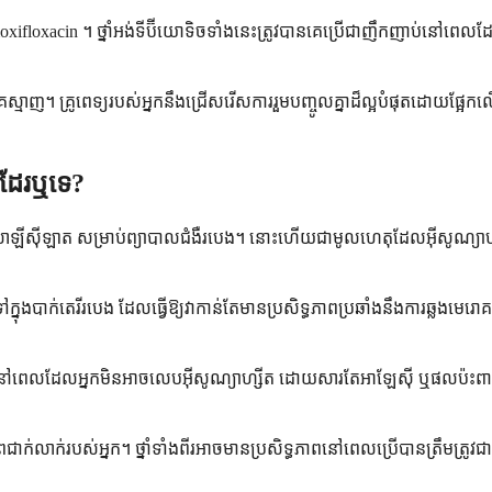
oxifloxacin ។ ថ្នាំអង់ទីប៊ីយោទិចទាំងនេះត្រូវបានគេប្រើជាញឹកញាប់នៅពេលដែ
គស្មាញ។ គ្រូពេទ្យរបស់អ្នកនឹងជ្រើសរើសការរួមបញ្ចូលគ្នាដ៏ល្អបំផុតដោយផ្អែក
 ដែរឬទេ?
មីណូសាឡីស៊ីឡាត សម្រាប់ព្យាបាលជំងឺរបេង។ នោះហើយជាមូលហេតុដែលអ៊ីសូណ្យ
្នុងបាក់តេរីរបេង ដែលធ្វើឱ្យវាកាន់តែមានប្រសិទ្ធភាពប្រឆាំងនឹងការឆ្លង
ៅពេលដែលអ្នកមិនអាចលេបអ៊ីសូណ្យាហ្សីត ដោយសារតែអាឡែស៊ី ឬផលប៉ះពាល់
ជាក់លាក់របស់អ្នក។ ថ្នាំទាំងពីរអាចមានប្រសិទ្ធភាពនៅពេលប្រើបានត្រឹមត្រ