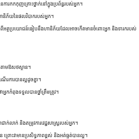
កកកុញគ្រោះថ្នាក់នៅក្នុងប្រព័ន្ធរបស់អ្នក។
ើនហានិភ័យនៃផលវិបាករបស់អ្នក។
ឹងថ្លែងពីអត្ថប្រយោជន៍ធៀបនឹងហានិភ័យដែលអាចកើតមានចំពោះអ្នក និងទារករបស់
បនៅតាមឱសថស្ថាន។
ំណើរការបានល្អដូចគ្នា។
្នកកំពុងទទួលបានថ្នាំត្រឹមត្រូវ។
់លាក់ និងតម្រូវការវេជ្ជសាស្ត្ររបស់អ្នក។
ព្រោះវាមានប្រសិទ្ធភាពខ្ពស់ និងអត់ធ្មត់បានល្អ។