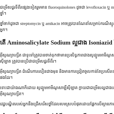
ជម្រើសជួរទីពីរផ្សេងទៀតរួមមាន fluoroquinolones ដូចជា levofloxacin ឬ m
ថ្នាំ។
ថ្នាំចាក់ដូចជា streptomycin ឬ amikacin អាចត្រូវបានណែនាំសម្រាប់ករណីស្មុ
អ្នក។
តើ Aminosalicylate Sodium ល្អជាង Isoniazid
អ៊ីសូណ្យាហ្សីត ជាទូទៅត្រូវបានចាត់ទុកថាមានប្រសិទ្ធភាពជាងសូដ្យូមអា
ស៊ីឡាត ត្រូវបានប្រើជាជម្រើសជួរទីពីរ។
អ៊ីសូណ្យាហ្សីត ដំណើរការលឿនជាងមុន និងមានការជ្រៀតចូលកាន់តែប្រសើរទៅក
ផងដែរ។
ទោះជាយ៉ាងណាក៏ដោយ សូដ្យូមអាមីណូសាឡីស៊ីឡាត ក្លាយជាជម្រើសល្អជាងន
អ៊ីសូណ្យាហ្សីត។
វេជ្ជបណ្ឌិតរបស់អ្នកនឹងជ្រើសរើសថ្នាំដែលសមស្របបំផុតដោយផ្អែកលើស្ថានភាព