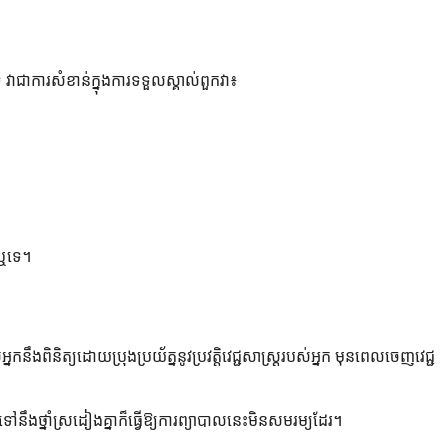
វាជាការសំខាន់ក្នុងការទទួលស្គាល់ពួកវា៖
រឬទេ។
កនឹងពិនិត្យដោយប្រុងប្រយ័ត្ននូវប្រវត្តិវេជ្ជសាស្ត្ររបស់អ្នក មុនពេលចេញវេជ្ជ
ទៅនឹងថ្នាំស្រដៀងគ្នាក៏ធ្វើឱ្យការព្យាបាលនេះមិនសមរម្យដែរ។