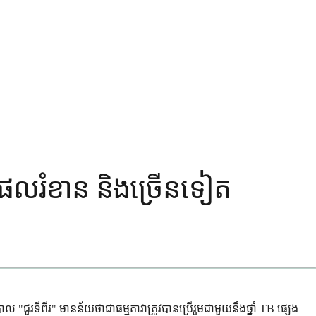
ាំ, ផលរំខាន និងច្រើនទៀត
បាល "ជួរទីពីរ" មានន័យថាជាធម្មតាវាត្រូវបានប្រើរួមជាមួយនឹងថ្នាំ TB ផ្សេង