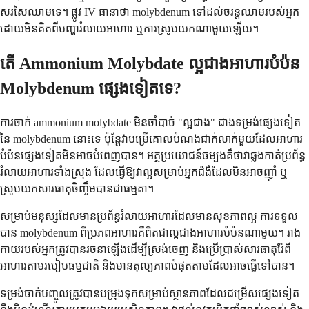
សរសៃឈាមទេ។ ផ្លូវ IV ធានាថា molybdenum ទៅដល់ចរន្តឈាមរបស់អ្នក
ដោយមិនគិតពីបញ្ហារំលាយអាហារ ឬការស្រូបយកណាមួយឡើយ។
តើ Ammonium Molybdate ល្អជាងអាហារបំប៉ន
Molybdenum ផ្សេងទៀតទេ?
ការចាក់ ammonium molybdate មិនចាំបាច់ "ល្អជាង" ជាងទម្រង់ផ្សេងទៀត
នៃ molybdenum នោះទេ ប៉ុន្តែវាបម្រើគោលបំណងជាក់លាក់មួយដែលអាហារ
បំប៉នផ្សេងទៀតមិនអាចបំពេញបាន។ អត្ថប្រយោជន៍ចម្បងគឺថាវាឆ្លងកាត់ប្រព័ន្ធ
រំលាយអាហារទាំងស្រុង ដែលធ្វើឱ្យវាល្អសម្រាប់អ្នកជំងឺដែលមិនអាចញ៉ាំ ឬ
ស្រូបយកសារធាតុចិញ្ចឹមបានជាធម្មតា។
សម្រាប់មនុស្សដែលមានប្រព័ន្ធរំលាយអាហារដែលមានសុខភាពល្អ ការទទួល
បាន molybdenum ពីប្រភពអាហារគឺពិតជាល្អជាងអាហារបំប៉នណាមួយ។ រាង
កាយរបស់អ្នកត្រូវបានរចនាឡើងដើម្បីស្រង់ចេញ និងប្រើប្រាស់សារធាតុរ៉ែពី
អាហារតាមរបៀបធម្មជាតិ និងមានតុល្យភាពបំផុតតាមដែលអាចធ្វើទៅបាន។
ទម្រង់ចាក់បញ្ចូលត្រូវបានបម្រុងទុកសម្រាប់ស្ថានភាពដែលជម្រើសផ្សេងទៀត