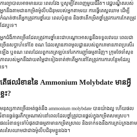
ការ​ព្យាបាល​អាច​មាន​រយៈពេល​វែង ឬ​សូម្បីតែ​ពេញ​មួយ​ជីវិត។ វេជ្ជបណ្ឌិត​របស់​
អ្នក​នឹង​តាមដាន​កម្រិត​ម៉ូលីបដិនុម​របស់​អ្នក​តាមរយៈ​ការ​ធ្វើ​តេស្ត​ឈាម ដើម្បី​
កំណត់​ថា​តើ​អ្នក​ត្រូវការ​ថ្នាំ​រយៈពេល​ប៉ុន្មាន និង​ថាតើ​កម្រិត​ថ្នាំ​ត្រូវការ​ការ​កែតម្រូវ​
ដែរ​ឬ​ទេ។
អ្នកជំងឺ​ភាគច្រើន​ដែល​ត្រូវការ​ថ្នាំ​នេះ​ជា​បណ្ដោះអាសន្ន​នឹង​ទទួល​វា​រយៈពេល​ជា
ច្រើន​សប្តាហ៍​ទៅ​ខែ ខណៈ​ដែល​ស្ថានភាព​មូលដ្ឋាន​របស់​ពួកគេ​មាន​ភាព​ប្រសើរ​
ឡើង ឬ​ខណៈពេល​ដែល​ពួកគេ​ត្រឡប់​ទៅ​រក​ការ​ញ៉ាំ​ធម្មតា​វិញ។ ក្រុម​ថែទាំ​សុខ
ភាព​របស់​អ្នក​នឹង​វាយតម្លៃ​ជា​ទៀងទាត់​ថា​តើ​អ្នក​នៅតែ​ត្រូវការ​ការ​បន្ថែម​ដែរ​ឬ​
ទេ។
តើ​ផល​រំខាន​នៃ Ammonium Molybdate មាន​អ្វី
ខ្លះ?
មនុស្ស​ភាគច្រើន​អត់ធ្មត់​នឹង ammonium molybdate បាន​យ៉ាង​ល្អ ហើយ​ផល​
រំខាន​ធ្ងន់ធ្ងរ​គឺ​កម្រ​ណាស់​នៅពេល​ដែល​ថ្នាំ​ត្រូវ​បាន​ផ្តល់​ក្នុង​កម្រិត​សមស្រប។
ផល​រំខាន​ទូទៅ​បំផុត​ជា​ធម្មតា​មាន​កម្រិតស្រាល និង​ទាក់ទង​នឹង​ការ​គ្រប់គ្រង​តាម​
សរសៃឈាម​ជាជាង​ម៉ូលីបដិនុម​ខ្លួនឯង។