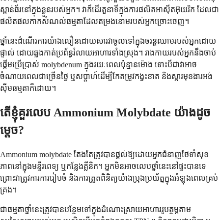
ស្ពាន់ធ័រនៅក្នុងខ្លួនរបស់អ្នក។ វាក៏ដើរតួនាទីក្នុងការផលិតអាស៊ីតអ៊ុយរិក ដែលជា
ផលិតផលកាកសំណល់ធម្មតាដែលតម្រងនោមរបស់អ្នកច្រោះចេញ។
ថ្នាំនេះដំណើរការយ៉ាងលឿនដោយសារវាចូលទៅក្នុងចរន្តឈាមរបស់អ្នកដោយ
ផ្ទាល់ ដោយឆ្លងកាត់ប្រព័ន្ធរំលាយអាហារទាំងស្រុង។ រាងកាយរបស់អ្នកនឹងចាប់
ផ្តើមប្រើប្រាស់ molybdenum ក្នុងរយៈពេលប៉ុន្មានម៉ោង ទោះបីជាវាអាច
ចំណាយពេលជាច្រើនថ្ងៃ ឬសប្តាហ៍ដើម្បីកែតម្រូវកង្វះខាត និងស្តារមុខងារអង់
ស៊ីមធម្មតាក៏ដោយ។
តើខ្ញុំគួរលេប Ammonium Molybdate យ៉ាងដូច
ម្តេច?
Ammonium molybdate តែងតែត្រូវបានផ្តល់ឱ្យដោយអ្នកជំនាញថែទាំសុខ
ភាពនៅក្នុងមន្ទីរពេទ្យ ឬកន្លែងគ្លីនិក។ អ្នកមិនអាចលេបថ្នាំនេះនៅផ្ទះបានទេ
ព្រោះវាត្រូវការការរៀបចំ និងការត្រួតពិនិត្យយ៉ាងប្រុងប្រយ័ត្នក្នុងអំឡុងពេលគ្រប់
គ្រង។
ជាធម្មតាថ្នាំនេះត្រូវបានបន្ថែមទៅក្នុងដំណោះស្រាយអាហាររូបត្ថម្ភតាម