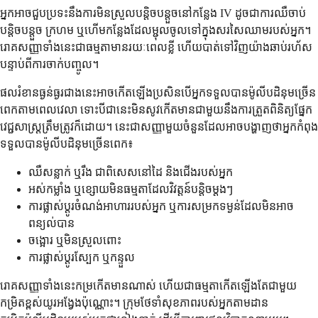
អ្នក​អាច​ជួប​ប្រទះ​នឹង​ការ​មិន​ស្រួល​បន្តិចបន្តួច​នៅ​កន្លែង IV ដូចជា​ការ​ឈឺចាប់​
បន្តិចបន្តួច ក្រហម ឬ​ហើម​កន្លែង​ដែល​ម្ជុល​ចូល​ទៅ​ក្នុង​សរសៃ​ឈាម​របស់​អ្នក។
រោគសញ្ញា​ទាំងនេះ​ជាធម្មតា​មាន​រយៈពេល​ខ្លី ហើយ​បាត់​ទៅវិញ​យ៉ាង​ឆាប់រហ័ស​
បន្ទាប់ពី​ការ​ចាក់បញ្ចូល។
ផល​រំខាន​ធ្ងន់ធ្ងរ​ជាង​នេះ​អាច​កើតឡើង​ប្រសិនបើ​អ្នក​ទទួល​បាន​ម៉ូលីបដិនុម​ច្រើន​
ពេក​តាម​ពេលវេលា ទោះបីជា​នេះ​មិន​សូវ​កើតមាន​ជាមួយនឹង​ការ​ត្រួតពិនិត្យ​ផ្នែក​
វេជ្ជសាស្ត្រ​ត្រឹមត្រូវ​ក៏ដោយ។ នេះ​ជា​សញ្ញា​មួយ​ចំនួន​ដែលអាច​បង្ហាញថា​អ្នក​កំពុង​
ទទួល​បាន​ម៉ូលីបដិនុម​ច្រើន​ពេក៖
ឈឺសន្លាក់ ឬរឹង ជាពិសេសនៅដៃ និងជើងរបស់អ្នក
អស់កម្លាំង ឬខ្សោយមិនធម្មតាដែលវិវត្តន៍បន្តិចម្តងៗ
ការផ្លាស់ប្តូរចំណង់អាហាររបស់អ្នក ឬការសម្រកទម្ងន់ដែលមិនអាច
ពន្យល់បាន
ចង្អោរ ឬមិនស្រួលពោះ
ការផ្លាស់ប្តូរស្បែក ឬកន្ទួល
រោគសញ្ញាទាំងនេះកម្រកើតមានណាស់ ហើយជាធម្មតាកើតឡើងតែជាមួយ
កម្រិតខ្ពស់យូរអង្វែងប៉ុណ្ណោះ។ ក្រុមថែទាំសុខភាពរបស់អ្នកតាមដាន