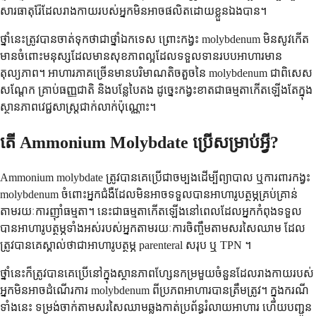
សារធាតុរ៉ែដែលរាងកាយរបស់អ្នកមិនអាចផលិតដោយខ្លួនឯងបាន។
ថ្នាំនេះត្រូវបានចាត់ទុកថាជាថ្នាំឯកទេស ព្រោះកង្វះ molybdenum មិនសូវកើត
មានចំពោះមនុស្សដែលមានសុខភាពល្អដែលទទួលទានរបបអាហារមាន
តុល្យភាព។ អាហារភាគច្រើនមានបរិមាណតិចតួចនៃ molybdenum ជាពិសេស
សណ្តែក គ្រាប់ធញ្ញជាតិ និងបន្លែបៃតង ដូច្នេះកង្វះខាតជាធម្មតាកើតឡើងតែក្នុង
ស្ថានភាពវេជ្ជសាស្ត្រជាក់លាក់ប៉ុណ្ណោះ។
តើ Ammonium Molybdate ប្រើសម្រាប់អ្វី?
Ammonium molybdate ត្រូវបានគេប្រើជាចម្បងដើម្បីព្យាបាល ឬការពារកង្វះ
molybdenum ចំពោះអ្នកជំងឺដែលមិនអាចទទួលបានអាហារូបត្ថម្ភគ្រប់គ្រាន់
តាមរយៈការញ៉ាំធម្មតា។ នេះជាធម្មតាកើតឡើងនៅពេលដែលអ្នកកំពុងទទួល
បានអាហារូបត្ថម្ភទាំងអស់របស់អ្នកតាមរយៈការចិញ្ចឹមតាមសរសៃឈាម ដែល
ត្រូវបានគេស្គាល់ថាជាអាហារូបត្ថម្ភ parenteral សរុប ឬ TPN ។
ថ្នាំនេះក៏ត្រូវបានគេប្រើនៅក្នុងស្ថានភាពហ្សែនកម្រមួយចំនួនដែលរាងកាយរបស់
អ្នកមិនអាចដំណើរការ molybdenum ពីប្រភពអាហារបានត្រឹមត្រូវ។ ក្នុងករណី
ទាំងនេះ ទម្រង់ចាក់តាមសរសៃឈាមឆ្លងកាត់ប្រព័ន្ធរំលាយអាហារ ហើយបញ្ជូន