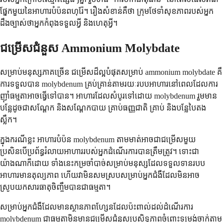
ផ្នែកមួយនៃអាហារបំប៉នពហុរ៉ែ។ រឿងសំខាន់គឺថា ក្រុមថែទាំសុខភាពរបស់អ្នក
ដឹងច្បាស់ថាអ្នកកំពុងទទួលអ្វី និងហេតុអ្វី។
ជម្រើសជំនួស Ammonium Molybdate
សម្រាប់មនុស្សភាគច្រើន ជម្រើសដ៏ល្អបំផុតសម្រាប់ ammonium molybdate គឺ
ការទទួលបាន molybdenum គ្រប់គ្រាន់តាមរយៈរបបអាហារនៅពេលដែលការ
ញ៉ាំធម្មតាអាចធ្វើទៅបាន។ អាហារដែលសំបូរទៅដោយ molybdenum រួមមាន
បន្លែដូចជាសណ្តែក និងសណ្តែកបាយ គ្រាប់ធញ្ញជាតិ គ្រាប់ និងបន្លែបៃតង
ស្លឹក។
ក្នុងករណីខ្លះ អាហារបំប៉ន molybdenum តាមមាត់អាចជាជម្រើសមួយ
ប្រសិនបើប្រព័ន្ធរំលាយអាហាររបស់អ្នកដំណើរការបានត្រឹមត្រូវ។ ទោះជា
យ៉ាងណាក៏ដោយ ទាំងនេះកម្រចាំបាច់សម្រាប់មនុស្សដែលទទួលទានរបប
អាហារមានតុល្យភាព ហើយវាមិនសមស្របសម្រាប់អ្នកជំងឺដែលមិនអាច
ស្រូបយកសារធាតុចិញ្ចឹមបានជាធម្មតា។
សម្រាប់អ្នកជំងឺដែលមានស្ថានភាពហ្សែនដែលប៉ះពាល់ដល់ដំណើរការ
molybdenum ជាធម្មតាមិនមានជម្រើសជំនួសប្រសិទ្ធភាពចំពោះទម្រង់ចាក់តាម