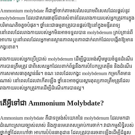
Ammonium molybdate គឺជាថ្នាំចាក់តាមសរសៃឈាមពិសេសដែលផ្តល់នូវ
molybdenum ដែលជាសារធាតុរ៉ែដានសំខាន់ដែលរាងកាយរបស់អ្នកត្រូវការក្នុង
បរិមាណតិចតួចបំផុត។ ថ្នាំនេះជាធម្មតាត្រូវបានផ្តល់ឱ្យនៅក្នុងមន្ទីរពេទ្យ
នៅពេលដែលរាងកាយរបស់អ្នកមិនអាចទទួលបាន molybdenum គ្រប់គ្រាន់ពី
អាហារ ឬនៅពេលដែលអ្នកមានស្ថានភាពសុខភាពជាក់លាក់ដែលបង្កើតឱ្យមាន
កង្វះខាត។
រាងកាយរបស់អ្នកប្រើប្រាស់ molybdenum ដើម្បីជួយអង់ស៊ីមមួយចំនួនដំណើរ
ការបានត្រឹមត្រូវ ជាពិសេសអ្នកដែលពាក់ព័ន្ធនឹងការបំបែកប្រូតេអ៊ីន និងដំណើរ
ការសមាសធាតុស្ពាន់ធ័រ។ ខណៈពេលដែលកង្វះ molybdenum កម្រកើតមាន
ណាស់ នៅពេលដែលវាកើតឡើង ថ្នាំនេះអាចជួយស្តារតុល្យភាពត្រឹមត្រូវដែល
រាងកាយរបស់អ្នកត្រូវការដើម្បីដំណើរការបានល្អ។
តើអ្វីទៅជា Ammonium Molybdate?
Ammonium molybdate គឺជាទម្រង់សំយោគនៃ molybdenum ដែលមកជា
ដំណោះស្រាយច្បាស់លាស់ និងគ្មានមេរោគសម្រាប់ការចាក់។ វាជាកម្មសិទ្ធិរបស់
ថ្នាក់ថ្នាំដែលហៅថា អាហារបំប៉នធាតុដាន ដែលត្រូវបានរចនាឡើងដើម្បីជំនួស