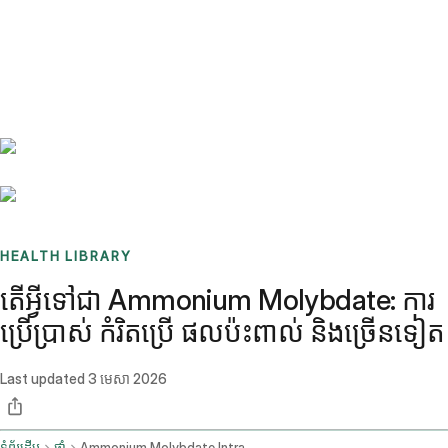
Benchmarks
Stories
FAQ
Sign up / Log in
HEALTH LIBRARY
តើអ្វីទៅជា Ammonium Molybdate: ការ
ប្រើប្រាស់ កំរិតប្រើ ផលប៉ះពាល់ និងច្រើនទៀត
Last updated
3 មេសា 2026
ទំព័រដើម
ថ្នាំ
Ammonium Molybdate Intravenous Route Injection Route