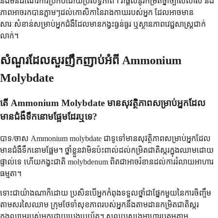
នឹងមិនដំណើរការប្រកបដោយប្រសិទ្ធភាព។ វាផ្តល់នូវកម្រិតថ្នាំច្បាស់លាស់ និង
ភាពអាចរកបានភ្លាមៗដល់កោសិកានៃរាងកាយរបស់អ្នក ដែលអាចមាន
សារៈសំខាន់សម្រាប់អ្នកជំងឺដែលមានកង្វះធ្ងន់ធ្ងរ ឬស្ថានភាពវេជ្ជសាស្ត្រជាក់
លាក់។
សំណួរដែលសួរញឹកញាប់អំពី Ammonium
Molybdate
តើ Ammonium Molybdate មានសុវត្ថិភាពសម្រាប់អ្នកដែល
មានជំងឺទឹកនោមផ្អែមដែរឬទេ?
បាទ/ចាស Ammonium molybdate ជាទូទៅមានសុវត្ថិភាពសម្រាប់អ្នកដែល
មានជំងឺទឹកនោមផ្អែម។ ថ្នាំខ្លួនវាមិនប៉ះពាល់ដល់កម្រិតជាតិស្ករក្នុងឈាមដោយ
ផ្ទាល់ទេ ហើយកង្វះជាតិ molybdenum ពិតជាអាចរំខានដល់ការរំលាយអាហារ
ធម្មតា។
ទោះជាយ៉ាងណាក៏ដោយ ប្រសិនបើអ្នកកំពុងទទួលថ្នាំជាផ្នែកមួយនៃការចិញ្ចឹម
តាមសរសៃឈាម ក្រុមថែទាំសុខភាពរបស់អ្នកនឹងតាមដានកម្រិតជាតិស្ករ
ក្នុងឈាមរបស់អ្នកដោយប្រុងប្រយ័ត្ន។ សូលុយស្យុងអាហារូបត្ថម្ភតាម