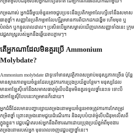
កម្រិតម៉ូលីបដិនុមរបស់អ្នកជាទៀងទាត់ ដើម្បីការពារផលវិបាកណាមួយ។
កម្រណាស់ អ្នកជំងឺមួយចំនួនអាចជួបប្រទះនឹងប្រតិកម្មអាលែហ្សីទៅនឹងសមាស
ធាតុថ្នាំ។ សញ្ញានៃប្រតិកម្មអាលែហ្សីរួមមានការពិបាកដកដង្ហើម ហើមមុខ ឬ
បំពង់ក ឬកន្ទួលរាលដាល។ ប្រសិនបើអ្នកសម្គាល់ឃើញរោគសញ្ញាទាំងនេះ ក្រុម
វេជ្ជសាស្ត្ររបស់អ្នកនឹងឆ្លើយតបភ្លាមៗ។
តើអ្នកណាដែលមិនគួរប្រើ Ammonium
Molybdate?
Ammonium molybdate ជាទូទៅមានសុវត្ថិភាពសម្រាប់មនុស្សភាគច្រើន ប៉ុន្តែ
មានស្ថានភាពមួយចំនួនដែលត្រូវការការប្រុងប្រយ័ត្នបន្ថែម។ មនុស្សដែល
មានអាឡែស៊ីទៅនឹងសមាសធាតុម៉ូលីបដិនុមមិនគួរទទួលថ្នាំនេះទេ ទោះបី
ជាអាឡែស៊ីបែបនេះកម្រមានក៏ដោយ។
អ្នកជំងឺដែលមានបញ្ហាខ្សោយតម្រងនោមមួយចំនួនអាចត្រូវការការកែតម្រូវ
កម្រិតថ្នាំ ព្រោះតម្រងនោមជួយដំណើរការ និងលុបបំបាត់ម៉ូលីបដិនុមលើសពី
ក្នុងខ្លួន។ វេជ្ជបណ្ឌិតរបស់អ្នកនឹងពិចារណាដោយប្រុងប្រយ័ត្នអំពីមុខងារ
តម្រងនោមរបស់អ្នក មុនពេលចេញវេជ្ជបញ្ជាថ្នាំនេះ។