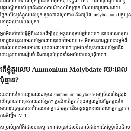
សរសៃឈាមរបស់អ្នក ប្រសិនបើអ្នកកំពុងទទួល TPN ។ គិលានុបដ្ឋាយិកា ឬ
វេជ្ជបណ្ឌិតរបស់អ្នកនឹងគណនាបរិមាណពិតប្រាកដដែលអ្នកត្រូវការដោយ
ផ្អែកលើទម្ងន់ខ្លួនរបស់អ្នក ស្ថានភាពសុខភាព និងកម្រិត molybdenum បច្ចុប្បន្ន
នៅក្នុងឈាមរបស់អ្នក។
អ្នក​មិន​ចាំបាច់​ធ្វើ​អ្វី​ពិសេស​ដើម្បី​ត្រៀម​ខ្លួន​សម្រាប់​ថ្នាំ​នេះ​ទេ។ ដោយសារ​វា​ចូល​
ទៅ​ក្នុង​ចរន្ត​ឈាម​របស់​អ្នក​ដោយ​ផ្ទាល់​តាមរយៈ IV មិន​មាន​ការ​ព្រួយ​បារម្ភ​អំពី​
ការ​លេប​វា​ជាមួយ​អាហារ ឬ​ពេល​ពោះ​ទទេ។ ក្រុម​ថែទាំ​សុខភាព​របស់​អ្នក​នឹង​
ដោះស្រាយ​ការ​រៀបចំ និង​ការ​គ្រប់គ្រង​ទាំង​អស់​ដោយ​សុវត្ថិភាព។
តើ​ខ្ញុំ​គួរ​លេប Ammonium Molybdate រយៈពេល​
ប៉ុន្មាន?
រយៈពេល​នៃ​ការ​ព្យាបាល​ជាមួយ ammonium molybdate អាស្រ័យ​ទាំងស្រុង​
លើ​ស្ថានភាព​សុខភាព​របស់​អ្នក។ ប្រសិនបើ​អ្នក​កំពុង​ទទួល​ថ្នាំ​ជា​ផ្នែក​មួយ​នៃ​
អាហារូបត្ថម្ភ​តាម​សរសៃឈាម អ្នក​ជា​ធម្មតា​នឹង​បន្ត​ទទួល​វា​ដរាបណា​អ្នក​ត្រូវការ​
ការ​ចិញ្ចឹម IV ។
សម្រាប់​អ្នកជំងឺ​ដែល​មាន​ស្ថានភាព​ហ្សែន​ដែល​ប៉ះពាល់​ដល់​ការ​កែច្នៃ​ម៉ូលីបដិនុម