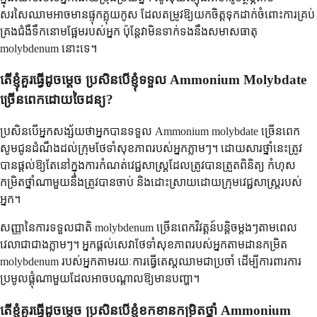
សរសៃឈាមអាចមានផ្ទុកគ្លុយកូស ដែលតម្រូវឱ្យយកចិត្តទុកដាក់ចំពោះការគ្រប់
គ្រងជំងឺទឹកនោមផ្អែមរបស់អ្នក ប៉ុន្តែវាមិនទាក់ទងនឹងសមាសធាតុ
molybdenum នោះទេ។
តើខ្ញុំគួរធ្វើដូចម្តេច ប្រសិនបើខ្ញុំទទួល Ammonium Molybdate
ច្រើនពេកដោយចៃដន្យ?
ប្រសិនបើអ្នកសង្ស័យថាអ្នកបានទទួល Ammonium molybdate ច្រើនពេក
សូមជូនដំណឹងដល់ក្រុមថែទាំសុខភាពរបស់អ្នកភ្លាមៗ។ ដោយសារថ្នាំនេះត្រូវ
បានផ្តល់ឱ្យតែនៅក្នុងការកំណត់វេជ្ជសាស្ត្រដែលត្រូវបានត្រួតពិនិត្យ កំហុស
កម្រិតថ្នាំណាមួយនឹងត្រូវបានចាប់ និងដោះស្រាយដោយក្រុមវេជ្ជសាស្ត្ររបស់
អ្នក។
សញ្ញានៃការទទួលជាតិ molybdenum ច្រើនពេកវិវត្តន៍បន្តិចម្តងៗតាមពេល
វេលាជាជាងភ្លាមៗ។ អ្នកផ្តល់សេវាថែទាំសុខភាពរបស់អ្នកតាមដានកម្រិត
molybdenum របស់អ្នកតាមរយៈការធ្វើតេស្តឈាមជាប្រចាំ ដើម្បីការពារការ
ប្រមូលផ្តុំណាមួយដែលអាចបណ្តាលឱ្យមានបញ្ហា។
តើខ្ញុំគួរធ្វើដូចម្តេច ប្រសិនបើខ្ញុំខកខានកម្រិតថ្នាំ Ammonium