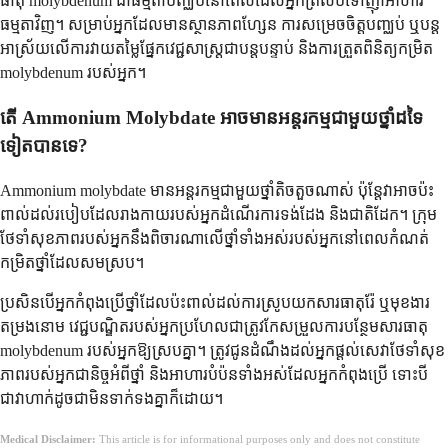
ធាតុ molybdenum ជាធម្មតាបញ្ឈប់នៅពេលដែលអ្នកត្រលប់ទៅញ៉ាំអាហារ
ធម្មតាវិញ។ សម្រាប់អ្នកដែលមានស្ថានភាពហ្សែន ការសម្រេចចិត្តបញ្ឈប់ ឬបន្ត
អាស្រ័យលើការវាយតម្លៃផ្នែកវេជ្ជសាស្ត្រជាបន្តបន្ទាប់ និងការត្រួតពិនិត្យកម្រិត
molybdenum របស់អ្នក។
តើ Ammonium Molybdate អាចមានអន្តរកម្មជាមួយថ្នាំដទៃ
ទៀតបានទេ?
Ammonium molybdate មានអន្តរកម្មជាមួយថ្នាំតិចតួចណាស់ ប៉ុន្តែវាអាចប៉ះ
ពាល់ដល់របៀបដែលរាងកាយរបស់អ្នកដំណើរការទង់ដែង និងជាតិដែក។ ក្រុម
ថែទាំសុខភាពរបស់អ្នកនឹងពិចារណាលើថ្នាំទាំងអស់របស់អ្នកនៅពេលកំណត់
កម្រិតថ្នាំដែលសមស្រប។
ប្រសិនបើអ្នកកំពុងប្រើថ្នាំដែលប៉ះពាល់ដល់ការស្រូបយកសារធាតុរ៉ែ ឬមុខងារ
តម្រងនោម វេជ្ជបណ្ឌិតរបស់អ្នកប្រហែលជាត្រូវកែសម្រួលការបន្ថែមសារធាតុ
molybdenum របស់អ្នកឱ្យស្របគ្នា។ ត្រូវជូនដំណឹងដល់អ្នកផ្តល់សេវាថែទាំសុខ
ភាពរបស់អ្នកជានិច្ចអំពីថ្នាំ និងអាហារបំប៉នទាំងអស់ដែលអ្នកកំពុងប្រើ ទោះបី
ជាវាហាក់ដូចជាមិនទាក់ទងគ្នាក៏ដោយ។
Medical Disclaimer:
This article is for informational purposes only and does not constitute