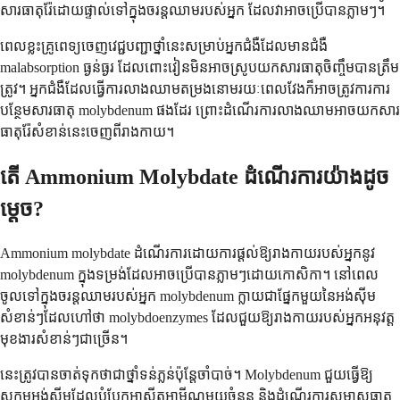
សារធាតុរ៉ែដោយផ្ទាល់ទៅក្នុងចរន្តឈាមរបស់អ្នក ដែលវាអាចប្រើបានភ្លាមៗ។
ពេលខ្លះគ្រូពេទ្យចេញវេជ្ជបញ្ជាថ្នាំនេះសម្រាប់អ្នកជំងឺដែលមានជំងឺ
malabsorption ធ្ងន់ធ្ងរ ដែលពោះវៀនមិនអាចស្រូបយកសារធាតុចិញ្ចឹមបានត្រឹម
ត្រូវ។ អ្នកជំងឺដែលធ្វើការលាងឈាមតម្រងនោមរយៈពេលវែងក៏អាចត្រូវការការ
បន្ថែមសារធាតុ molybdenum ផងដែរ ព្រោះដំណើរការលាងឈាមអាចយកសារ
ធាតុរ៉ែសំខាន់នេះចេញពីរាងកាយ។
តើ Ammonium Molybdate ដំណើរការយ៉ាងដូច
ម្តេច?
Ammonium molybdate ដំណើរការដោយការផ្តល់ឱ្យរាងកាយរបស់អ្នកនូវ
molybdenum ក្នុងទម្រង់ដែលអាចប្រើបានភ្លាមៗដោយកោសិកា។ នៅពេល
ចូលទៅក្នុងចរន្តឈាមរបស់អ្នក molybdenum ក្លាយជាផ្នែកមួយនៃអង់ស៊ីម
សំខាន់ៗដែលហៅថា molybdoenzymes ដែលជួយឱ្យរាងកាយរបស់អ្នកអនុវត្ត
មុខងារសំខាន់ៗជាច្រើន។
នេះត្រូវបានចាត់ទុកថាជាថ្នាំទន់ភ្លន់ប៉ុន្តែចាំបាច់។ Molybdenum ជួយធ្វើឱ្យ
សកម្មអង់ស៊ីមដែលបំបែកអាស៊ីតអាមីណូមួយចំនួន និងដំណើរការសមាសធាតុ