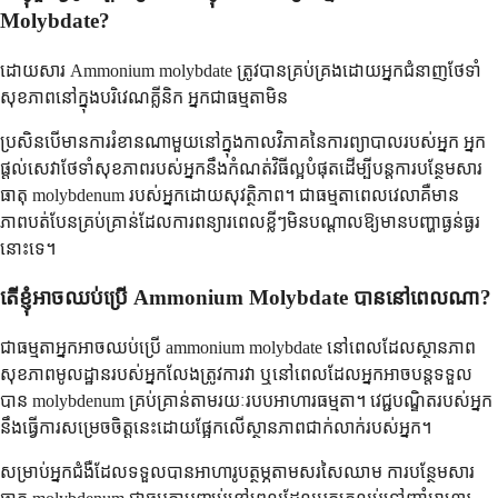
Molybdate?
ដោយសារ Ammonium molybdate ត្រូវបានគ្រប់គ្រងដោយអ្នកជំនាញថែទាំ
សុខភាពនៅក្នុងបរិវេណគ្លីនិក អ្នកជាធម្មតាមិន
ប្រសិនបើមានការរំខានណាមួយនៅក្នុងកាលវិភាគនៃការព្យាបាលរបស់អ្នក អ្នក
ផ្តល់សេវាថែទាំសុខភាពរបស់អ្នកនឹងកំណត់វិធីល្អបំផុតដើម្បីបន្តការបន្ថែមសារ
ធាតុ molybdenum របស់អ្នកដោយសុវត្ថិភាព។ ជាធម្មតាពេលវេលាគឺមាន
ភាពបត់បែនគ្រប់គ្រាន់ដែលការពន្យារពេលខ្លីៗមិនបណ្តាលឱ្យមានបញ្ហាធ្ងន់ធ្ងរ
នោះទេ។
តើខ្ញុំអាចឈប់ប្រើ Ammonium Molybdate បាននៅពេលណា?
ជាធម្មតាអ្នកអាចឈប់ប្រើ ammonium molybdate នៅពេលដែលស្ថានភាព
សុខភាពមូលដ្ឋានរបស់អ្នកលែងត្រូវការវា ឬនៅពេលដែលអ្នកអាចបន្តទទួល
បាន molybdenum គ្រប់គ្រាន់តាមរយៈរបបអាហារធម្មតា។ វេជ្ជបណ្ឌិតរបស់អ្នក
នឹងធ្វើការសម្រេចចិត្តនេះដោយផ្អែកលើស្ថានភាពជាក់លាក់របស់អ្នក។
សម្រាប់អ្នកជំងឺដែលទទួលបានអាហារូបត្ថម្ភតាមសរសៃឈាម ការបន្ថែមសារ