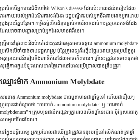
ប្រសិនបើអ្នកមានជំងឺហៅថា Wilson's disease ដែលប៉ះពាល់ដល់របៀបដែល
រាងកាយរបស់អ្នកដំណើរការទង់ដែង វេជ្ជបណ្ឌិតរបស់អ្នកនឹងតាមដានអ្នកដោយ
ប្រុងប្រយ័ត្នបន្ថែម។ កម្រិតម៉ូលីបដិនុមខ្ពស់អាចរំខានដល់ការស្រូបយកទង់ដែង
ដែលអាចជាបញ្ហាសម្រាប់អ្នកដែលមានជំងឺនេះ។
ស្ត្រីមានផ្ទៃពោះ និងបំបៅដោះកូនជាធម្មតាអាចទទួល ammonium molybdate
ប្រសិនបើចាំបាច់ខាងវេជ្ជសាស្ត្រ ប៉ុន្តែគ្រូពេទ្យនឹងថ្លឹងថ្លែងដោយប្រុងប្រយ័ត្ននូវ
អត្ថប្រយោជន៍ធៀបនឹងហានិភ័យដែលអាចកើតមាន។ ថ្នាំនេះត្រូវបានចាត់ទុកថា
សុវត្ថិភាពក្នុងអំឡុងពេលមានផ្ទៃពោះនៅពេលប្រើប្រាស់បានត្រឹមត្រូវ។
ឈ្មោះម៉ាក Ammonium Molybdate
សារធាតុ Ammonium molybdate ជាធម្មតាមានជាថ្នាំទូទៅ ហើយជារឿយៗ
ត្រូវបានដាក់ស្លាកថា "ការចាក់ ammonium molybdate" ឬ "ការចាក់
molybdenum"។ ក្រុមហ៊ុនផលិតផ្សេងៗគ្នាអាចផលិតថ្នាំនេះបាន ប៉ុន្តែសារធាតុ
សកម្មនៅតែដដែល។
នៅក្នុងមន្ទីរពេទ្យ អ្នកប្រហែលជាឃើញវាត្រូវបានចុះបញ្ជីនៅលើកំណត់ត្រាថ្នាំ
របស់អ្នកក្រោមឈ្មោះផ្សេងៗគ្នា រួមទាំង "ការចាក់ធាតុដាន" នៅពេលដែលវាជា