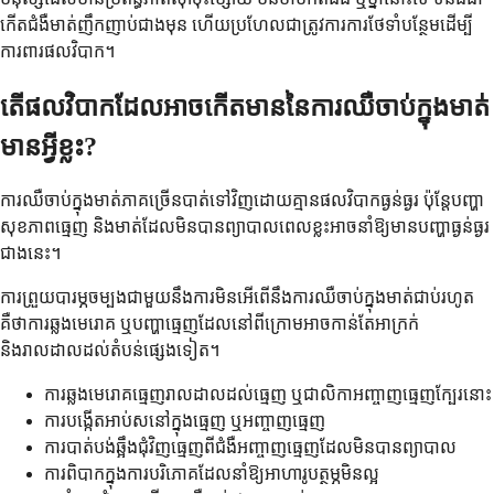
កើតជំងឺមាត់ញឹកញាប់ជាងមុន ហើយប្រហែលជាត្រូវការការថែទាំបន្ថែមដើម្បី
ការពារផលវិបាក។
តើផលវិបាកដែលអាចកើតមាននៃការឈឺចាប់ក្នុងមាត់
មានអ្វីខ្លះ?
ការឈឺចាប់ក្នុងមាត់ភាគច្រើនបាត់ទៅវិញដោយគ្មានផលវិបាកធ្ងន់ធ្ងរ ប៉ុន្តែបញ្ហា
សុខភាពធ្មេញ និងមាត់ដែលមិនបានព្យាបាលពេលខ្លះអាចនាំឱ្យមានបញ្ហាធ្ងន់ធ្ងរ
ជាងនេះ។
ការព្រួយបារម្ភចម្បងជាមួយនឹងការមិនអើពើនឹងការឈឺចាប់ក្នុងមាត់ជាប់រហូត
គឺថាការឆ្លងមេរោគ ឬបញ្ហាធ្មេញដែលនៅពីក្រោមអាចកាន់តែអាក្រក់
និងរាលដាលដល់តំបន់ផ្សេងទៀត។
ការឆ្លងមេរោគធ្មេញរាលដាលដល់ធ្មេញ ឬជាលិកាអញ្ចាញធ្មេញក្បែរនោះ
ការបង្កើតអាប់សនៅក្នុងធ្មេញ ឬអញ្ចាញធ្មេញ
ការបាត់បង់ឆ្អឹងជុំវិញធ្មេញពីជំងឺអញ្ចាញធ្មេញដែលមិនបានព្យាបាល
ការពិបាកក្នុងការបរិភោគដែលនាំឱ្យអាហារូបត្ថម្ភមិនល្អ