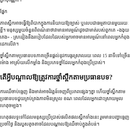
ផ្នែក
ភាពស្ពឹកអាចធ្វើឱ្យពិបាកក្នុងការនិយាយឱ្យច្បាស់ ឬលេបជាធម្មតាបានមួយរយៈ
ខ្លី។ មនុស្សមួយចំនួនពិពណ៌នាថាវាមានអារម្មណ៍ដូចជាមាត់របស់ពួកគេ «ងងុយ
គេង» - ស្រដៀងនឹងរបៀបដែលដៃរបស់អ្នកអាចមានអារម្មណ៍នៅពេលអ្នកកំពុង
ដេកលើវា។
ថ្នាំស្ពឹកតាមប្រធានបទភាគច្រើនផ្តល់នូវការធូរស្រាលរយៈពេល 15 នាទីទៅច្រើន
ម៉ោង អាស្រ័យលើកម្លាំង និងប្រភេទថ្នាំដែលអ្នកកំពុងប្រើប្រាស់។
តើអ្វីបណ្តាលឱ្យត្រូវការថ្នាំស្ពឹកតាមប្រធានបទ?
ការឈឺចាប់ធ្មេញ និងមាត់អាចវិវត្តន៍ចេញពីប្រភពផ្សេងៗគ្នា ហើយថ្នាំស្ពឹកតាម
ប្រធានបទជួយគ្រប់គ្រងភាពមិនស្រួល ខណៈពេលដែលអ្នកដោះស្រាយមូល
ហេតុចម្បង។
ហេតុផលទូទៅដែលមនុស្សប្រើប្រាស់ផលិតផលស្ពឹកទាំងនេះ រួមមានបញ្ហាធ្មេញ
ប្រចាំថ្ងៃ និងរបួសតូចតាចដែលបណ្តាលឱ្យឈឺចាប់ក្នុងតំបន់។