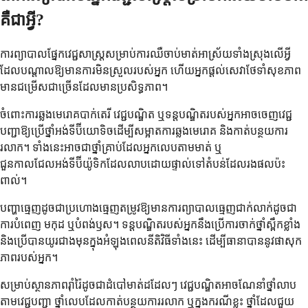
គឺជាអ្វី?
ការព្យាបាលផ្នែកវេជ្ជសាស្ត្រសម្រាប់ការឈឺចាប់មាត់អាស្រ័យទាំងស្រុងលើអ្វី
ដែលបណ្តាលឱ្យមានការមិនស្រួលរបស់អ្នក ហើយអ្នកផ្តល់សេវាថែទាំសុខភាព
មានជម្រើសជាច្រើនដែលមានប្រសិទ្ធភាព។
ចំពោះការឆ្លងមេរោគបាក់តេរី វេជ្ជបណ្ឌិត ឬទន្តបណ្ឌិតរបស់អ្នកអាចចេញវេជ្ជ
បញ្ជាឱ្យប្រើថ្នាំអង់ទីប៊ីយោទិចដើម្បីសម្អាតការឆ្លងមេរោគ និងកាត់បន្ថយការ
រលាក។ ទាំងនេះអាចជាថ្នាំគ្រាប់ដែលអ្នកលេបតាមមាត់ ឬ
ជួនកាលជែលអង់ទីប៊ីយ៉ូទិកដែលលាបដោយផ្ទាល់ទៅតំបន់ដែលរងផលប៉ះ
ពាល់។
បញ្ហាធ្មេញដូចជាប្រហោងធ្មេញតម្រូវឱ្យមានការព្យាបាលធ្មេញជាក់លាក់ដូចជា
ការបំពេញ មកុដ ឬបំពង់ឫស។ ទន្តបណ្ឌិតរបស់អ្នកនឹងប្រើការចាក់ថ្នាំស្ពឹកខ្លាំង
និងប្រើបានយូរជាងមុនក្នុងអំឡុងពេលនីតិវិធីទាំងនេះ ដើម្បីធានាបាននូវផាសុក
ភាពរបស់អ្នក។
សម្រាប់ស្ថានភាពរ៉ាំរ៉ៃដូចជាដំបៅមាត់ដដែលៗ វេជ្ជបណ្ឌិតអាចណែនាំថ្នាំលាប
តាមវេជ្ជបញ្ជា ថ្នាំលេបដែលកាត់បន្ថយការរលាក ឬក្នុងករណីខ្លះ ថ្នាំដែលជួយ