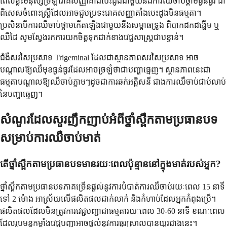
ពេលខ្លះមនុស្សច្រឡំរោគសញ្ញាគាំងបេះដូងជាមួយនឹងការឈឺចាប់ថ្គាមធ្ងន់ធ្ងរ ជា
ពិសេសចំពោះស្ត្រីដែលអាចជួបប្រទះរោគសញ្ញាគាំងបេះដូងមិនធម្មតា។
ប្រសិនបើការឈឺចាប់ថ្គាមកើតឡើងជាមួយនឹងសម្ពាធទ្រូង ពិបាកដកដង្ហើម ឬ
ឈឺដៃ សូមស្វែងរកការយកចិត្តទុកដាក់ខាងវេជ្ជសាស្ត្រជាបន្ទាន់។
ជំងឺសរសៃប្រសាទ Trigeminal ដែលជាស្ថានភាពសរសៃប្រសាទ អាច
បណ្តាលឱ្យឈឺមុខធ្ងន់ធ្ងរដែលអាចច្រឡំថាជាបញ្ហាធ្មេញ។ ស្ថានភាពនេះជា
ធម្មតាបណ្តាលឱ្យឈឺចាប់ភ្លាមៗដូចជាការឆក់អគ្គិសនី ជាងការឈឺចាប់ជាប់លាប់
នៃបញ្ហាធ្មេញ។
សំណួរដែលសួរញឹកញាប់អំពីថ្នាំស្ពឹកតាមប្រធានបទ
សម្រាប់ការឈឺចាប់មាត់
តើថ្នាំស្ពឹកតាមប្រធានបទមានរយៈពេលប៉ុន្មាននៅក្នុងមាត់របស់អ្នក?
ថ្នាំស្ពឹកតាមប្រធានបទភាគច្រើនផ្តល់នូវការបំបាត់ការឈឺចាប់រយៈពេល 15 នាទី
ទៅ 2 ម៉ោង អាស្រ័យលើផលិតផលជាក់លាក់ និងកំហាប់ដែលអ្នកកំពុងប្រើ។
ផលិតផលដែលមិនត្រូវការវេជ្ជបញ្ជាជាធម្មតារយៈពេល 30-60 នាទី ខណៈពេល
ដែលរូបមន្តកម្លាំងវេជ្ជបញ្ជាអាចផ្តល់នូវការធូរស្រាលបានយូរជាងនេះ។