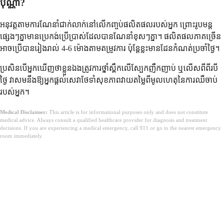
ប៉ុណ្ណា?
អនុវត្ត​តាម​ការណែនាំ​ជាក់លាក់​នៅលើ​កញ្ចប់​ផលិតផល​របស់​អ្នក ព្រោះ​រូបមន្ត​
ផ្សេងៗ​គ្នា​មាន​ប្រេកង់​ប្រើប្រាស់​ដែល​បាន​ណែនាំ​ខុសៗ​គ្នា។ ផលិតផល​ភាគច្រើន​
អាច​ប្រើ​បាន​រៀងរាល់ 4-6 ម៉ោង​តាម​តម្រូវការ ប៉ុន្តែ​ខ្លះ​មាន​ដែន​កំណត់​ប្រចាំថ្ងៃ។
ប្រសិនបើ​អ្នក​ឃើញ​ថា​ខ្លួនឯង​ត្រូវការ​ថ្នាំ​ស្ពឹក​លើ​ស្បែក​ញឹកញាប់ ឬ​លើសពី​ពីរបី​
ថ្ងៃ វា​សម​នឹង​ឱ្យ​អ្នកផ្តល់សេវា​ថែទាំ​សុខភាព​វាយតម្លៃ​ពី​មូលហេតុ​នៃ​ការឈឺចាប់​
របស់​អ្នក។
Medical Disclaimer:
This article is for informational purposes only and does not constitute
medical advice. Always consult a qualified healthcare provider for diagnosis and treatment
decisions. If you are experiencing a medical emergency, call 911 or go to the nearest emergency
room immediately.