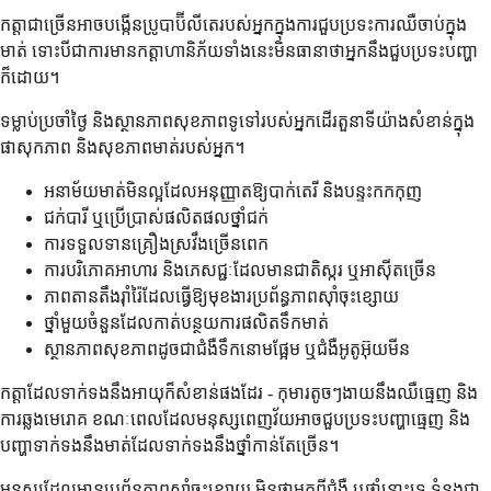
កត្តាជាច្រើនអាចបង្កើនប្រូបាប៊ីលីតេរបស់អ្នកក្នុងការជួបប្រទះការឈឺចាប់ក្នុង
មាត់ ទោះបីជាការមានកត្តាហានិភ័យទាំងនេះមិនធានាថាអ្នកនឹងជួបប្រទះបញ្ហា
ក៏ដោយ។
ទម្លាប់ប្រចាំថ្ងៃ និងស្ថានភាពសុខភាពទូទៅរបស់អ្នកដើរតួនាទីយ៉ាងសំខាន់ក្នុង
ផាសុកភាព និងសុខភាពមាត់របស់អ្នក។
អនាម័យមាត់មិនល្អដែលអនុញ្ញាតឱ្យបាក់តេរី និងបន្ទះកកកុញ
ជក់បារី ឬប្រើប្រាស់ផលិតផលថ្នាំជក់
ការទទួលទានគ្រឿងស្រវឹងច្រើនពេក
ការបរិភោគអាហារ និងភេសជ្ជៈដែលមានជាតិស្ករ ឬអាស៊ីតច្រើន
ភាពតានតឹងរ៉ាំរ៉ៃដែលធ្វើឱ្យមុខងារប្រព័ន្ធភាពស៊ាំចុះខ្សោយ
ថ្នាំមួយចំនួនដែលកាត់បន្ថយការផលិតទឹកមាត់
ស្ថានភាពសុខភាពដូចជាជំងឺទឹកនោមផ្អែម ឬជំងឺអូតូអ៊ុយមីន
កត្តាដែលទាក់ទងនឹងអាយុក៏សំខាន់ផងដែរ - កុមារតូចៗងាយនឹងឈឺធ្មេញ និង
ការឆ្លងមេរោគ ខណៈពេលដែលមនុស្សពេញវ័យអាចជួបប្រទះបញ្ហាធ្មេញ និង
បញ្ហាទាក់ទងនឹងមាត់ដែលទាក់ទងនឹងថ្នាំកាន់តែច្រើន។
មនុស្សដែលមានប្រព័ន្ធភាពស៊ាំចុះខ្សោយ មិនថាមកពីជំងឺ ឬថ្នាំនោះទេ ទំនងជា