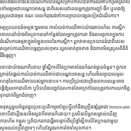
ផលិតផលទាំងនេះដំណើរការបានល្អសម្រាប់ការបំបាត់ការឈឺចាប់កម្រិតស្រាល
ទៅមធ្យមជាបណ្តោះអាសន្ន ជាពិសេសនៅពេលអ្នកត្រូវការញ៉ាំ ផឹក ឬគេងឱ្យ
ស្រួលជាងមុន ខណៈពេលកំពុងរង់ចាំការព្យាបាលផ្សេងទៀតដំណើរការ។
អត្ថប្រយោជន៍ចម្បងៗរួមមាន ការបំបាត់ការឈឺចាប់យ៉ាងឆាប់រហ័ស ការស្ពឹក
គោលដៅយ៉ាងពិតប្រាកដនៅកន្លែងដែលអ្នកត្រូវការវា និងសមត្ថភាពក្នុងការ
ដំណើរការធម្មតាក្នុងអំឡុងពេលនៃការស្ពឹក។ ពួកវាមានប្រយោជន៍ជាពិសេស
សម្រាប់ការឈឺចាប់ធ្មេញរបស់កុមារ របួសមាត់តូចតាច និងភាពមិនស្រួលពីនីតិ
វិធីធ្មេញ។
ទោះជាយ៉ាងណាក៏ដោយ ថ្នាំស្ពឹកលើស្បែកមានដែនកំណត់មួយចំនួន។ ពួកគេ
គ្រាន់តែផ្តល់ការបំបាត់ការឈឺចាប់ជាបណ្តោះអាសន្ន ហើយមិនព្យាបាលមូល
ហេតុនៃការឈឺចាប់របស់អ្នកនោះទេ។ ការប្រើប្រាស់វាច្រើនពេកពេលខ្លះអាច
ធ្វើឱ្យរលាកជាលិកា ឬបិទបាំងបញ្ហាដែលកាន់តែអាក្រក់ដែលត្រូវការការយកចិត្ត
ទុកដាក់ពីអ្នកជំនាញ។
មនុស្សមួយចំនួនជួបប្រទះប្រតិកម្មអាឡែហ្ស៊ីទៅនឹងគ្រឿងផ្សំដូចជា benzocaine
ទោះបីជារឿងនេះមិនសូវកើតមានក៏ដោយ។ ប្រសិនបើអ្នកសម្គាល់ឃើញ
ការហើម កន្ទួល ឬពិបាកដកដង្ហើមបន្ទាប់ពីប្រើថ្នាំស្ពឹកលើស្បែកណាមួយ
សូមឈប់ប្រើវាភ្លាមៗ ហើយស្វែងរកការថែទាំសុខភាព។