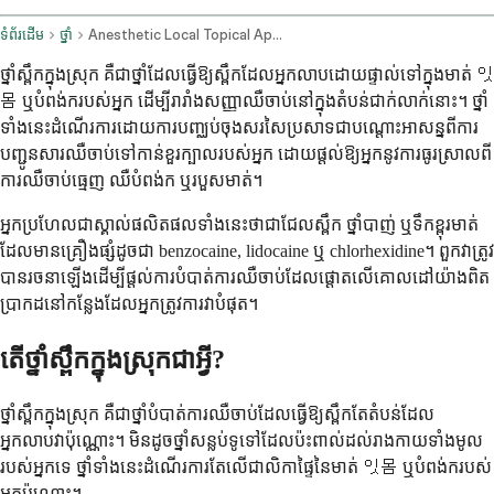
ទំព័រដើម
ថ្នាំ
Anesthetic Local Topical Application Dental Buccal Mucosa Route Gargle
ថ្នាំស្ពឹកក្នុងស្រុក គឺជាថ្នាំដែលធ្វើឱ្យស្ពឹកដែលអ្នកលាបដោយផ្ទាល់ទៅក្នុងមាត់ 잇
몸 ឬបំពង់ករបស់អ្នក ដើម្បីរារាំងសញ្ញាឈឺចាប់នៅក្នុងតំបន់ជាក់លាក់នោះ។ ថ្នាំ
ទាំងនេះដំណើរការដោយការបញ្ឈប់ចុងសរសៃប្រសាទជាបណ្តោះអាសន្នពីការ
បញ្ជូនសារឈឺចាប់ទៅកាន់ខួរក្បាលរបស់អ្នក ដោយផ្តល់ឱ្យអ្នកនូវការធូរស្រាលពី
ការឈឺចាប់ធ្មេញ ឈឺបំពង់ក ឬរបួសមាត់។
អ្នកប្រហែលជាស្គាល់ផលិតផលទាំងនេះថាជាជែលស្ពឹក ថ្នាំបាញ់ ឬទឹកខ្ពុរមាត់
ដែលមានគ្រឿងផ្សំដូចជា benzocaine, lidocaine ឬ chlorhexidine។ ពួកវាត្រូវ
បានរចនាឡើងដើម្បីផ្តល់ការបំបាត់ការឈឺចាប់ដែលផ្តោតលើគោលដៅយ៉ាងពិត
ប្រាកដនៅកន្លែងដែលអ្នកត្រូវការវាបំផុត។
តើថ្នាំស្ពឹកក្នុងស្រុកជាអ្វី?
ថ្នាំស្ពឹកក្នុងស្រុក គឺជាថ្នាំបំបាត់ការឈឺចាប់ដែលធ្វើឱ្យស្ពឹកតែតំបន់ដែល
អ្នកលាបវាប៉ុណ្ណោះ។ មិនដូចថ្នាំសន្លប់ទូទៅដែលប៉ះពាល់ដល់រាងកាយទាំងមូល
របស់អ្នកទេ ថ្នាំទាំងនេះដំណើរការតែលើជាលិកាផ្ទៃនៃមាត់ 잇몸 ឬបំពង់ករបស់
អ្នកប៉ុណ្ណោះ។