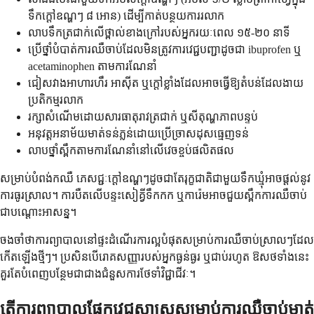
ទឹកក្តៅឧណ្ហៗ ៨ អោន) ដើម្បីកាត់បន្ថយការរលាក
លាបទឹកត្រជាក់លើថ្ពាល់ខាងក្រៅរបស់អ្នករយៈពេល ១៥-២០ នាទី
ប្រើថ្នាំបំបាត់ការឈឺចាប់ដែលមិនត្រូវការវេជ្ជបញ្ជាដូចជា ibuprofen ឬ
acetaminophen តាមការណែនាំ
ជៀសវាងអាហារហឹរ អាស៊ីត ឬក្តៅខ្លាំងដែលអាចធ្វើឱ្យតំបន់ដែលងាយ
ប្រតិកម្មរលាក
រក្សាសំណើមដោយសារធាតុរាវត្រជាក់ ឬសីតុណ្ហភាពបន្ទប់
អនុវត្តអនាម័យមាត់ទន់ភ្លន់ដោយប្រើច្រាសដុសធ្មេញទន់
លាបថ្នាំស្ពឹកតាមការណែនាំនៅលើវេចខ្ចប់ផលិតផល
សម្រាប់បំពង់កឈឺ ភេសជ្ជៈក្តៅឧណ្ហៗដូចជាតែរុក្ខជាតិជាមួយទឹកឃ្មុំអាចផ្តល់នូវ
ការធូរស្រាល។ ការបឺតលើបន្ទះសៀគ្វីទឹកកក ឬការ៉េមអាចជួយស្ពឹកការឈឺចាប់
ជាបណ្តោះអាសន្ន។
ចងចាំថាការព្យាបាលនៅផ្ទះដំណើរការល្អបំផុតសម្រាប់ការឈឺចាប់ស្រាលៗដែល
កើតឡើងថ្មីៗ។ ប្រសិនបើ​រោគសញ្ញារបស់អ្នកធ្ងន់ធ្ងរ ឬជាប់រហូត ឱសថទាំងនេះ
គួរតែបំពេញបន្ថែមជាជាងជំនួសការថែទាំវិជ្ជាជីវៈ។
តើការព្យាបាលផ្នែកវេជ្ជសាស្ត្រសម្រាប់ការឈឺចាប់មាត់