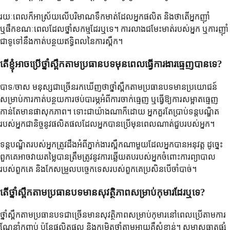
រយៈពេលក៏អាស្រ័យលើបរិមាណទឹកមាត់ដែលអ្នកផលិត និងថាតើអ្នកញ៉ាំ
ឬផឹកខណៈពេលដែលថ្នាំសកម្មដែរឬទេ។ ការលាងជមែះមាត់របស់អ្នក ឬការញ៉ាំ
ជាទូទៅនឹងកាត់បន្ថយឥទ្ធិពលនៃការស្ពឹក។
តើខ្ញុំអាចប្រើថ្នាំស្ពឹកតាមប្រធានបទមុនពេលធ្វើការងារធ្មេញបានទេ?
បាទ/ចាស មនុស្សជាច្រើនរកឃើញថាថ្នាំស្ពឹកតាមប្រធានបទមានប្រយោជន៍
សម្រាប់ការកាត់បន្ថយការថប់បារម្ភអំពីការចាក់ធ្មេញ ឬធ្វើឱ្យការសម្អាតធ្មេញ
កាន់តែមានផាសុកភាព។ ទោះជាយ៉ាងណាក៏ដោយ អ្នកគួរតែប្រាប់ទន្តបណ្ឌិត
របស់អ្នកជានិច្ចនូវផលិតផលដែលអ្នកបានប្រើមុនពេលណាត់ជួបរបស់អ្នក។
ទន្តបណ្ឌិតរបស់អ្នកត្រូវដឹងអំពីភ្នាក់ងារស្ពឹកណាមួយដែលអ្នកបានអនុវត្ត ដូច្នេះ
ពួកគេអាចវាយតម្លៃបានត្រឹមត្រូវនូវការឆ្លើយតបរបស់អ្នកចំពោះការព្យាបាល
របស់ពួកគេ និងកែសម្រួលបច្ចេកទេសរបស់ពួកគេប្រសិនបើចាំបាច់។
តើថ្នាំស្ពឹកតាមប្រធានបទមានសុវត្ថិភាពសម្រាប់កុមារដែរឬទេ?
ថ្នាំស្ពឹកតាមប្រធានបទជាច្រើនមានសុវត្ថិភាពសម្រាប់កុមារនៅពេលប្រើតាមការ
ណែនាំកញ្ចប់ ប៉ុន្តែផលិតផល និងកម្រិតថ្នាំតាមអាយុគឺសំខាន់។ សមាសធាតុផ្សំ