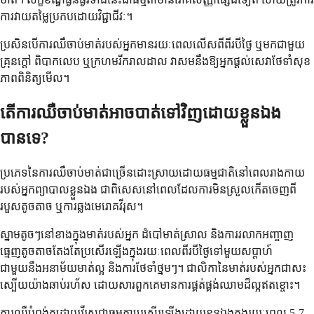
ការវាយតម្លៃប្រកបដោយវិជ្ជាជីវៈ។
ប្រសិនបើការឈឺចាប់មាត់របស់អ្នកមានរយៈពេលលើសពីពីរបីថ្ងៃ ឬមកជាមួយ
គ្រុនក្តៅ ពិបាកលេប ឬក្រហមរីករាលដាល វាសមនឹងឱ្យអ្នកផ្តល់សេវាថែទាំសុខ
ភាពពិនិត្យមើល។
តើការឈឺចាប់មាត់អាចបាត់ទៅវិញដោយខ្លួនឯង
បានទេ?
ប្រភេទនៃការឈឺចាប់មាត់ជាច្រើនដោះស្រាយដោយធម្មជាតិនៅពេលរាងកាយ
របស់អ្នកព្យាបាលខ្លួនឯង ជាពិសេសនៅពេលដែលការមិនស្រួលកើតចេញពី
របួសតូចតាច ឬការឆ្លងមេរោគវីរុស។
ស្នាមតូចៗនៅខាងក្នុងមាត់របស់អ្នក ដំបៅមាត់ស្រាល និងការរលាកអញ្ចាញ
ធ្មេញតូចតាចតែងតែប្រសើរឡើងក្នុងរយៈពេលពីរបីថ្ងៃទៅមួយសប្តាហ៍
ជាមួយនឹងអនាម័យមាត់ល្អ និងការថែទាំថ្នមៗ។ ជាលិកានៃមាត់របស់អ្នកជាសះ
ស្បើយយ៉ាងឆាប់រហ័ស ដោយសារពួកគេមានការផ្គត់ផ្គង់ឈាមដ៏ល្អឥតខ្ចោះ។
ការឈឺបំពង់កដោយវីរុសជាធម្មតាប្រសើរឡើងដោយខ្លួនឯងក្នុងរយៈពេល 5-7