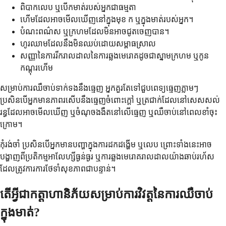
ពិបាកលេប ឬបើកមាត់របស់អ្នកជាធម្មតា
ហើមដែលអាចមើលឃើញនៅក្នុងមុខ ក ឬក្នុងមាត់របស់អ្នក។
បំណះពណ៌ស ឬក្រហមដែលមិនអាចជូតចេញបាន។
ហូរឈាមដែលនឹងមិនឈប់ដោយសម្ពាធស្រាល
សញ្ញានៃការរីករាលដាលនៃការឆ្លងមេរោគដូចជាស្នាមក្រហម ឬកូន
កណ្តុរហើម
សម្រាប់ការឈឺចាប់ទាក់ទងនឹងធ្មេញ អ្នកគួរតែទៅជួបពេទ្យធ្មេញភ្លាមៗ
ប្រសិនបើអ្នកមានភាពរសើបនឹងធ្មេញចំពោះក្តៅ ឬត្រជាក់ដែលនៅសេសសល់
រន្ធដែលអាចមើលឃើញ ឬចំណុចងងឹតនៅលើធ្មេញ ឬឈឺចាប់នៅពេលខាំចុះ
ក្រោម។
កុំរង់ចាំ ប្រសិនបើអ្នកមានបញ្ហាក្នុងការដកដង្ហើម ឬលេប ព្រោះទាំងនេះអាច
បង្ហាញពីប្រតិកម្មអាលែហ្សីធ្ងន់ធ្ងរ ឬការឆ្លងមេរោគរាលដាលយ៉ាងឆាប់រហ័ស
ដែលត្រូវការការថែទាំសុខភាពជាបន្ទាន់។
តើអ្វីជាកត្តាហានិភ័យសម្រាប់ការវិវត្តនៃការឈឺចាប់
ក្នុងមាត់?