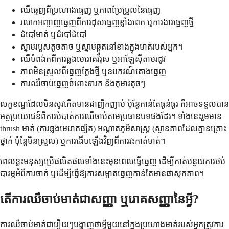
ឈឺធ្មេញពីប្រហោងធ្មេញ ឬភាពប្រែប្រួលនៃធ្មេញ
រលាកអញ្ចាញធ្មេញពីការដុសធ្មេញខ្លាំងពេក ឬការងារធ្មេញថ្មី
ដំបៅមាត់ ឬដំបៅដំបៅ
ស្នាមរបួសតូចតាច ឬស្នាមឆ្កូតនៅខាងក្នុងមាត់របស់អ្នក។
ឈឺបំពង់កពីការឆ្លងមេរោគវីរុស ឬអាឡែស៊ីតាមរដូវ
ភាពមិនស្រួលពីធ្មេញក្លែងថ្មី ឬឧបករណ៍តោងធ្មេញ
ការឈឺចាប់ធ្មេញចំពោះទារក និងកុមារតូចៗ
លក្ខខណ្ឌដែលមិនសូវកើតមានជាញឹកញាប់ ប៉ុន្តែកាន់តែធ្ងន់ធ្ងរ ក៏អាចទទួលបាន
អត្ថប្រយោជន៍ពីការបំបាត់ការឈឺចាប់តាមប្រធានបទផងដែរ។ ទាំងនេះរួមមាន
thrush មាត់ (ការឆ្លងមេរោគផ្សិត) អណ្តាតភូមិសាស្ត្រ (ស្ថានភាពដែលគ្មានគ្រោះ
ថ្នាក់ ប៉ុន្តែមិនស្រួល) ឬការងើបឡើងវិញពីការវះកាត់មាត់។
ពេលខ្លះមនុស្សប្រើផលិតផលទាំងនេះមុនពេលធ្វើធ្មេញ ដើម្បីកាត់បន្ថយការថប់
បារម្ភអំពីការចាក់ ឬដើម្បីធ្វើឱ្យការសម្អាតធ្មេញកាន់តែមានផាសុកភាព។
តើការឈឺចាប់មាត់ជាសញ្ញា ឬរោគសញ្ញានៃអ្វី?
ការឈឺចាប់មាត់ជារឿយៗបង្ហាញថាអ្វីមួយនៅក្នុងប្រហោងមាត់របស់អ្នកត្រូវការ