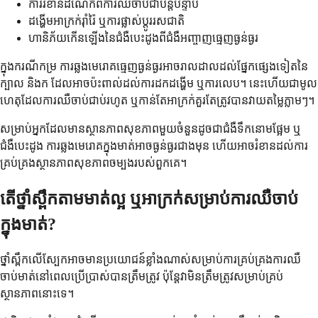
ការរំខានដំណេកពីការឈឺចាប់ជាបន្តបន្ទាប់
ដង្ហើមអាក្រក់រ៉ាំរ៉ៃ ឬការផ្លាស់ប្តូររសជាតិ
ហានិភ័យកើនឡើងនៃជំងឺបេះដូងពីជំងឺអញ្ចាញធ្មេញធ្ងន់ធ្ងរ
ក្នុងករណីកម្រ ការឆ្លងមេរោគធ្មេញធ្ងន់ធ្ងរអាចរាលដាលដល់ផ្នែកផ្សេងទៀតនៃ
ក្បាល និងក ដែលអាចប៉ះពាល់ដល់ការដកដង្ហើម ឬការលេប។ នេះហើយជាមូល
ហេតុដែលការឈឺចាប់ជាប់រហូត ឬកាន់តែអាក្រក់គួរតែត្រូវបានវាយតម្លៃភ្លាមៗ។
សម្រាប់អ្នកដែលមានស្ថានភាពសុខភាពមួយចំនួនដូចជាជំងឺទឹកនោមផ្អែម ឬ
ជំងឺបេះដូង ការឆ្លងមេរោគក្នុងមាត់អាចធ្ងន់ធ្ងរជាងមុន ហើយអាចរំខានដល់ការ
គ្រប់គ្រងស្ថានភាពសុខភាពចម្បងរបស់ពួកគេ។
តើថ្នាំស្ពឹកតាមមាត់ល្អ ឬអាក្រក់សម្រាប់ការឈឺចាប់
ក្នុងមាត់?
ថ្នាំស្ពឹកលើស្បែកអាចមានប្រយោជន៍ខ្លាំងណាស់សម្រាប់ការគ្រប់គ្រងការឈឺ
ចាប់មាត់នៅពេលប្រើប្រាស់បានត្រឹមត្រូវ ប៉ុន្តែវាមិនត្រឹមត្រូវសម្រាប់គ្រប់
ស្ថានភាពនោះទេ។