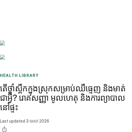
Benchmarks
Stories
FAQ
Sign up / Log in
HEALTH LIBRARY
តើថ្នាំស្ពឹកក្នុងស្រុកសម្រាប់ឈឺធ្មេញ និងមាត់
ជាអ្វី? រោគសញ្ញា មូលហេតុ និងការព្យាបាល
នៅផ្ទះ
Last updated
3 មេសា 2026