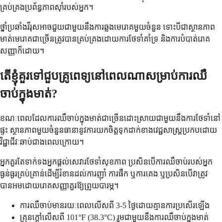
គ្រប់គ្រងប្រព័ន្ធភាពស៊ាំរបស់អ្នក។
ថ្នាំប្រឆាំងវីរុសអាចជួយជាមួយនឹងការឆ្លងមេរោគមួយចំនួន ទោះបីជាស្ថានភាព
មាត់មេរោគជាច្រើនត្រូវបានគ្រប់គ្រងដោយការថែទាំគាំទ្រ និងការបំបាត់រោគ
សញ្ញាក៏ដោយ។
តើខ្ញុំគួរទៅជួបគ្រូពេទ្យនៅពេលណាសម្រាប់ការឈឺ
ចាប់ក្នុងមាត់?
ខណៈពេលដែលការឈឺចាប់ក្នុងមាត់ជាច្រើនដោះស្រាយជាមួយនឹងការថែទាំនៅ
ផ្ទះ ស្ថានភាពមួយចំនួនធានានូវការយកចិត្តទុកដាក់ខាងវេជ្ជសាស្ត្រប្រកបដោយ
វិជ្ជាជីវៈឆាប់ជាងពេលក្រោយ។
អ្នកគួរតែទាក់ទងអ្នកផ្តល់សេវារថែទាំសុខភាព ប្រសិនបើការឈឺចាប់របស់អ្នក
ធ្ងន់ធ្ងរគ្រប់គ្រាន់ដើម្បីរំខានដល់ការញ៉ាំ ការផឹក ឬការគេង ឬប្រសិនបើវាត្រូវ
បានអមដោយរោគសញ្ញាគួរឱ្យព្រួយបារម្ភ។
ការឈឺចាប់មានរយៈពេលលើសពី 3-5 ថ្ងៃដោយគ្មានការប្រសើរឡើង
គ្រុនក្តៅលើសពី 101°F (38.3°C) រួមជាមួយនឹងការឈឺចាប់ក្នុងមាត់