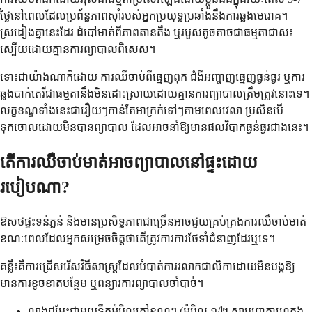
ថ្ងៃនៅពេលដែលប្រព័ន្ធភាពស៊ាំរបស់អ្នកប្រយុទ្ធប្រឆាំងនឹងការឆ្លងមេរោគ។
ស្រដៀងគ្នានេះដែរ ដំបៅមាត់ពីភាពតានតឹង ឬរបួសតូចតាចជាធម្មតាជាសះ
ស្បើយដោយគ្មានការព្យាបាលពិសេស។
ទោះជាយ៉ាងណាក៏ដោយ ការឈឺចាប់ពីធ្មេញពុក ជំងឺអញ្ចាញធ្មេញធ្ងន់ធ្ងរ ឬការ
ឆ្លងបាក់តេរីជាធម្មតានឹងមិនដោះស្រាយដោយគ្មានការព្យាបាលត្រឹមត្រូវនោះទេ។
លក្ខខណ្ឌទាំងនេះជារឿយៗកាន់តែអាក្រក់ទៅៗតាមពេលវេលា ប្រសិនបើ
ទុកចោលដោយមិនបានព្យាបាល ដែលអាចនាំឱ្យមានផលវិបាកធ្ងន់ធ្ងរជាងនេះ។
តើការឈឺចាប់មាត់អាចព្យាបាលនៅផ្ទះដោយ
របៀបណា?
ឱសថផ្ទះទន់ភ្លន់ និងមានប្រសិទ្ធភាពជាច្រើនអាចជួយគ្រប់គ្រងការឈឺចាប់មាត់
ខណៈពេលដែលអ្នកសម្រេចចិត្តថាតើត្រូវការការថែទាំជំនាញដែរឬទេ។
គន្លឹះគឺការជ្រើសរើសវិធីសាស្ត្រដែលបំបាត់ការរលាកជាលិកាដោយមិនបង្កឱ្យ
មានការខូចខាតបន្ថែម ឬពន្យារការព្យាបាលចាំបាច់។
លាងជមែះជាមួយទឹកអំបិលក្តៅឧណ្ហៗ (អំបិល ១/២ ស្លាបព្រាកាហ្វេក្នុង