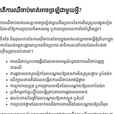
តើការឈឺចាប់មាត់អាចច្រឡំជាមួយអ្វី?
ការឈឺចាប់មាត់ពេលខ្លះអាចច្រឡំជាមួយនឹងប្រភេទនៃការមិនស្រួលផ្សេងទៀត
ដែលនាំឱ្យការព្យាបាលមិនសមរម្យ ឬការពន្យារពេលការថែទាំត្រឹមត្រូវ។
ទីតាំង និងគុណភាពនៃការឈឺចាប់នៅខាងក្នុងមាត់របស់អ្នកអាចធ្វើឱ្យពិបាកក្នុង
ការកំណត់អត្តសញ្ញាណប្រភពពិតប្រាកដ ជាពិសេសនៅពេលដែលតំបន់ជា
ច្រើនត្រូវបានប៉ះពាល់។
ការឈឺចាប់ប្រហោងឆ្អឹងដែលមានអារម្មណ៍ដូចជាការឈឺចាប់ធ្មេញ
ខាងលើ
ការឆ្លងមេរោគត្រចៀកដែលបណ្តាលឱ្យមានការមិនស្រួលថ្គាម ឬបំពង់ក
ឈឺក្បាលតានតឹងដែលបង្កើតការឈឺចាប់សាច់ដុំថ្គាម
ការក្រហាយទ្រូង ឬការច្រាលអាស៊ីតដែលបណ្តាលឱ្យរលាកបំពង់ក
ប្រតិកម្មអាឡែហ្ស៊ីដែលធ្វើត្រាប់តាមការឆ្លងមេរោគមាត់
ផលប៉ះពាល់នៃថ្នាំដែលបណ្តាលឱ្យមាត់ស្ងួត ឬដំបៅ
ការច្របាច់ថ្គាមដែលទាក់ទងនឹងភាពតានតឹងដែលបណ្តាលឱ្យឈឺមុខ