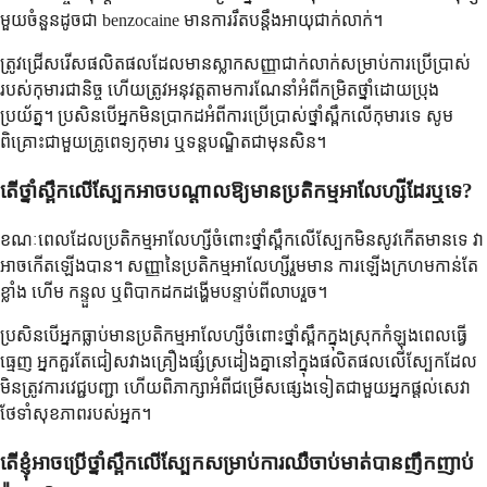
មួយចំនួនដូចជា benzocaine មានការរឹតបន្តឹងអាយុជាក់លាក់។
ត្រូវ​ជ្រើសរើស​ផលិតផល​ដែល​មាន​ស្លាក​សញ្ញា​ជាក់លាក់​សម្រាប់​ការ​ប្រើប្រាស់​
របស់​កុមារ​ជានិច្ច ហើយ​ត្រូវ​អនុវត្ត​តាម​ការណែនាំ​អំពី​កម្រិត​ថ្នាំ​ដោយ​ប្រុង
ប្រយ័ត្ន។ ប្រសិនបើ​អ្នក​មិន​ប្រាកដ​អំពី​ការ​ប្រើប្រាស់​ថ្នាំ​ស្ពឹក​លើ​កុមារ​ទេ សូម​
ពិគ្រោះ​ជាមួយ​គ្រូពេទ្យ​កុមារ ឬ​ទន្តបណ្ឌិត​ជាមុនសិន។
តើ​ថ្នាំ​ស្ពឹក​លើ​ស្បែក​អាច​បណ្តាល​ឱ្យ​មាន​ប្រតិកម្ម​អាលែហ្សី​ដែរ​ឬទេ?
ខណៈពេលដែល​ប្រតិកម្ម​អាលែហ្សី​ចំពោះ​ថ្នាំ​ស្ពឹក​លើ​ស្បែក​មិន​សូវ​កើតមាន​ទេ វា​
អាច​កើតឡើង​បាន។ សញ្ញា​នៃ​ប្រតិកម្ម​អាលែហ្សី​រួមមាន ការ​ឡើង​ក្រហម​កាន់តែ​
ខ្លាំង ហើម កន្ទួល ឬ​ពិបាក​ដកដង្ហើម​បន្ទាប់ពី​លាប​រួច។
ប្រសិនបើ​អ្នក​ធ្លាប់មាន​ប្រតិកម្ម​អាលែហ្សី​ចំពោះ​ថ្នាំ​ស្ពឹក​ក្នុងស្រុក​កំឡុងពេល​ធ្វើ​
ធ្មេញ អ្នក​គួរតែ​ជៀសវាង​គ្រឿងផ្សំ​ស្រដៀង​គ្នា​នៅក្នុង​ផលិតផល​លើ​ស្បែក​ដែល​
មិន​ត្រូវការ​វេជ្ជបញ្ជា ហើយ​ពិភាក្សា​អំពី​ជម្រើស​ផ្សេងទៀត​ជាមួយ​អ្នកផ្តល់សេវា​
ថែទាំ​សុខភាព​របស់​អ្នក។
តើ​ខ្ញុំ​អាច​ប្រើ​ថ្នាំ​ស្ពឹក​លើ​ស្បែក​សម្រាប់​ការឈឺចាប់​មាត់​បាន​ញឹកញាប់​