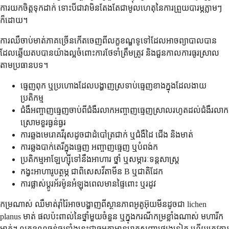
ការយកចិត្តទុកដាក់ ទោះបីជាវាមិនតែងតែជាមូលហេតុនៃការព្រួយបារម្ភភ្លាមៗ
ក៏ដោយ។
ការឈឺចាប់មាត់ភាគច្រើនកើតចេញពីលក្ខខណ្ឌទូទៅដែលអាចព្យាបាលបាន
ដែលឆ្លើយតបបានយ៉ាងល្អចំពោះការថែទាំត្រឹមត្រូវ និងជួនកាលការធូរស្រាល
តាមប្រធានបទ។
ធ្មេញពុក ឬប្រហោងដែលបង្ហាញស្រទាប់ធ្មេញខាងក្នុងដែលងាយ
ប្រតិកម្ម
ជំងឺអញ្ចាញធ្មេញចាប់ពីជំងឺរលាកអញ្ចាញធ្មេញស្រាលរហូតដល់ជំងឺរលាក
ស្រោមខួរធ្ងន់ធ្ងរ
ការឆ្លងមេរោគវីរុសដូចជាដំបៅត្រជាក់ ឬជំងឺដៃ ជើង និងមាត់
ការឆ្លងបាក់តេរីក្នុងធ្មេញ អញ្ចាញធ្មេញ ឬបំពង់ក
ប្រតិកម្មអាឡែហ្ស៊ីទៅនឹងអាហារ ថ្នាំ ឬសម្ភារៈទន្តសាស្ត្រ
កង្វះអាហារូបត្ថម្ភ ជាពិសេសវីតាមីន B ឬជាតិដែក
ការផ្លាស់ប្តូរអ័រម៉ូនអំឡុងពេលមានផ្ទៃពោះ ឬរដូវ
កម្រណាស់ ឈឺមាត់រ៉ាំរ៉ៃអាចបង្ហាញពីស្ថានភាពអូតូអ៊ុយមីនដូចជា lichen
planus មាត់ ផលប៉ះពាល់នៃថ្នាំមួយចំនួន ឬក្នុងករណីកម្រខ្លាំងណាស់ មហារីក
មាត់។ លក្ខខណ្ឌធ្ងន់ធ្ងរទាំងនេះជាធម្មតាមានរោគសញ្ញាផ្សេងទៀត ហើយត្រូវការ