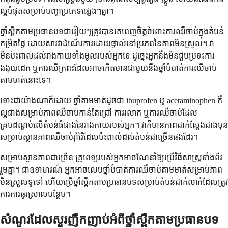
ល្អបំផុតសម្រាប់បញ្ហាប្រភេទផ្សេងៗគ្នា។
ថ្នាំស្ពឹកតាមប្រធានបទជារឿយៗត្រូវបានគេពេញចិត្តចំពោះការឈឺចាប់ក្នុងតំបន់
កម្រិតផ្ទៃ ដោយសារវាដំណើរការដោយផ្ទាល់នៅប្រភពនៃភាពមិនស្រួល។ វា
មិនប៉ះពាល់ដល់រាងកាយទាំងមូលរបស់អ្នកទេ ដូច្នេះអ្នកនឹងមិនជួបប្រទះការ
ងងុយដេក ឬការឈឺក្រពះដែលអាចកើតមានជាមួយនឹងថ្នាំបំបាត់ការឈឺចាប់
តាមមាត់នោះទេ។
ទោះជាយ៉ាងណាក៏ដោយ ថ្នាំតាមមាត់ដូចជា ibuprofen ឬ acetaminophen គឺ
ល្អជាងសម្រាប់ភាពឈឺចាប់កាន់តែជ្រៅ ការរលាក ឬការឈឺចាប់ដែល
គ្របដណ្តប់លើតំបន់ធំជាងនៃរាងកាយរបស់អ្នក។ វាក៏មានភាពជាក់ស្តែងជាងមុន
សម្រាប់ស្ថានភាពឈឺចាប់រ៉ាំរ៉ៃដែលប៉ះពាល់ដល់តំបន់ជាច្រើនផងដែរ។
សម្រាប់ស្ថានភាពជាច្រើន គ្រូពេទ្យរបស់អ្នកអាចណែនាំឱ្យប្រើវិធីសាស្រ្តទាំងពីរ
រួមគ្នា។ ជាឧទាហរណ៍ អ្នកអាចលេបថ្នាំបំបាត់ការឈឺចាប់តាមមាត់សម្រាប់ភាព
មិនស្រួលទូទៅ ហើយប្រើថ្នាំស្ពឹកតាមប្រធានបទសម្រាប់តំបន់ជាក់លាក់ដែលត្រូវ
ការការធូរស្រាលបន្ថែម។
សំណួរដែលសួរញឹកញាប់អំពីថ្នាំស្ពឹកតាមប្រធានបទ