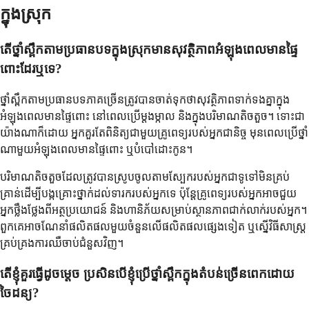
ក្នុងស្រុក
តើថ្នាំស្ពឹកតាមប្រធានបទក្នុងស្រុកមានសុវត្ថិភាពអំឡុងពេលមានផ្ទៃ
ពោះដែរឬទេ?
ថ្នាំស្ពឹកតាមប្រធានបទភាគច្រើនត្រូវបានចាត់ទុកថាសុវត្ថិភាពទាក់ទងគ្នាក្នុង
អំឡុងពេលមានផ្ទៃពោះ នៅពេលប្រើម្តងម្កាល និងក្នុងបរិមាណតិចតួច។ ទោះជា
យ៉ាងណាក៏ដោយ អ្នកគួរតែពិនិត្យជាមួយគ្រូពេទ្យរបស់អ្នកជានិច្ច មុនពេលប្រើថ្នាំ
ណាមួយអំឡុងពេលមានផ្ទៃពោះ ឬបំបៅដោះកូន។
បរិមាណតិចតួចដែលត្រូវបានស្រូបចូលតាមស្បែករបស់អ្នកជាទូទៅមិនគ្រប់
គ្រាន់ដើម្បីបង្កគ្រោះថ្នាក់ដល់ទារករបស់អ្នកទេ ប៉ុន្តែគ្រូពេទ្យរបស់អ្នកអាចជួយ
អ្នកថ្លឹងថ្លែងពីអត្ថប្រយោជន៍ និងហានិភ័យសម្រាប់ស្ថានភាពជាក់លាក់របស់អ្នក។
ពួកគេអាចណែនាំផលិតផលមួយចំនួនលើផលិតផលផ្សេងទៀត ឬស្នើវិធីសាស្ត្រ
គ្រប់គ្រងការឈឺចាប់ជំនួសវិញ។
តើខ្ញុំគួរធ្វើដូចម្តេច ប្រសិនបើខ្ញុំប្រើថ្នាំស្ពឹកក្នុងតំបន់ច្រើនពេកដោយ
ចៃដន្យ?