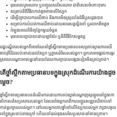
មុនពេលបូមឈាម ឬបញ្ចូលសរសៃឈាម ជាពិសេសចំពោះកុមារ
សម្រាប់នីតិវិធីវះកាត់តូចតាចលើស្បែក
ដើម្បីព្យាបាលការឈឺចាប់ និងភាពមិនស្រួលនៃជំងឺឬសដូងបាត
សម្រាប់ការបំបាត់ការឈឺចាប់ដោយសារសត្វល្អិតខាំ ឬរលាកតិចតួច
អំឡុងពេលពិនិត្យភ្នែកមួយចំនួន
មុនពេលព្យាបាលដោយឡាស៊ែរ ឬនីតិវិធីកែសម្ផស្ស
វេជ្ជបណ្ឌិតរបស់អ្នកក៏អាចណែនាំថ្នាំស្ពឹកតាមប្រធានបទសម្រាប់ស្ថានភាពឈឺ
ចាប់រ៉ាំរ៉ៃដែលប៉ះពាល់ដល់ស្បែក ឬភ្នាសរំអិលរបស់អ្នក។ ពួកគេអាចផ្តល់ការធូរ
ស្រាលបណ្តោះអាសន្ននៅពេលដែលការព្យាបាលផ្សេងទៀតមិនគ្រប់គ្រាន់។
តើថ្នាំស្ពឹកតាមប្រធានបទក្នុងស្រុកដំណើរការយ៉ាងដូច
ម្តេច?
ថ្នាំស្ពឹកតាមប្រធានបទដំណើរការដោយការទប់ស្កាត់បណ្តាញសូដ្យូមនៅក្នុងកោ
សិកាសរសៃប្រសាទរបស់អ្នក ដែលរារាំងពួកគេពីការបញ្ជូនសញ្ញាឈឺចាប់ទៅ
កាន់ខួរក្បាលរបស់អ្នក។ នៅពេលអ្នកលាបថ្នាំទៅលើស្បែករបស់អ្នក វាជ្រាបចូល
ទៅក្នុងស្រទាប់ខាងក្រៅ ហើយទៅដល់ចុងសរសៃប្រសាទនៅខាងក្រោម។