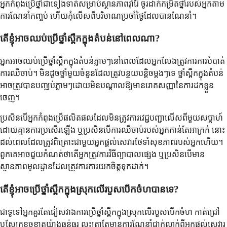
អ្នកកំពុងប្រើថ្នាំជាទៀងទាត់សម្រាប់ស្ថានភាពរ៉ាំរ៉ៃ ចូរដាក់កម្រិតថ្នាំរបស់អ្នកតាម
ការណែនាំកញ្ចប់ ហើយកុំលើសពីបរិមាណប្រចាំថ្ងៃដែលបានណែនាំ។
តើខ្ញុំអាចឈប់ប្រើថ្នាំស្ពឹកក្នុងតំបន់នៅពេលណា?
អ្នកអាចឈប់ប្រើថ្នាំស្ពឹកក្នុងតំបន់ភ្លាមៗនៅពេលដែលអ្នកលែងត្រូវការការបំបាត់
ការឈឺចាប់។ មិនដូចថ្នាំមួយចំនួនដែលត្រូវបន្ថយបន្តិចម្តងៗទេ ថ្នាំស្ពឹកក្នុងតំបន់
អាចត្រូវបានបញ្ឈប់ភ្លាមៗដោយមិនបណ្តាលឱ្យមានរោគសញ្ញានៃការដកខ្លួន
ចេញ។
ប្រសិនបើអ្នកកំពុងប្រើផលិតផលដែលមិនត្រូវការវេជ្ជបញ្ជាលើសពីមួយសប្តាហ៍
ដោយគ្មានការប្រសើរឡើង ឬប្រសិនបើការឈឺចាប់របស់អ្នកកាន់តែអាក្រក់ នោះ
ដល់ពេលដែលត្រូវពិគ្រោះជាមួយអ្នកផ្តល់សេវារថែទាំសុខភាពរបស់អ្នកហើយ។
ពួកគេអាចជួយកំណត់ថាតើអ្នកត្រូវការវិធីព្យាបាលផ្សេង ឬប្រសិនបើមាន
ស្ថានភាពមូលដ្ឋានដែលត្រូវការការយកចិត្តទុកដាក់។
តើខ្ញុំអាចប្រើថ្នាំស្ពឹកក្នុងស្រុកលើរបួសបើកចំហបានទេ?
ជាទូទៅអ្នកគួរតែជៀសវាងការប្រើថ្នាំស្ពឹកក្នុងស្រុកលើរបួសបើកចំហ កាត់ជ្រៅ
ឬស្បែកខូចខាតយ៉ាងធ្ងន់ធ្ងរ លុះត្រាតែមានការណែនាំជាក់លាក់ពីអ្នកផ្តល់សេវារ