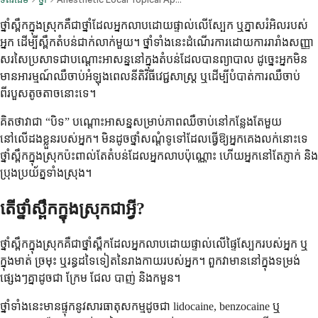
ថ្នាំស្ពឹកក្នុងស្រុកគឺជាថ្នាំដែលអ្នកលាបដោយផ្ទាល់លើស្បែក ឬភ្នាសរំអិលរបស់
អ្នក ដើម្បីស្ពឹកតំបន់ជាក់លាក់មួយ។ ថ្នាំទាំងនេះដំណើរការដោយការរារាំងសញ្ញា
សរសៃប្រសាទជាបណ្តោះអាសន្ននៅក្នុងតំបន់ដែលបានព្យាបាល ដូច្នេះអ្នកមិន
មានអារម្មណ៍ឈឺចាប់អំឡុងពេលនីតិវិធីវេជ្ជសាស្ត្រ ឬដើម្បីបំបាត់ការឈឺចាប់
ពីរបួសតូចតាចនោះទេ។
គិតថាវាជា “បិទ” បណ្តោះអាសន្នសម្រាប់ភាពឈឺចាប់នៅកន្លែងតែមួយ
នៅលើដងខ្លួនរបស់អ្នក។ មិនដូចថ្នាំសណ្តំទូទៅដែលធ្វើឱ្យអ្នកគេងលក់នោះទេ
ថ្នាំស្ពឹកក្នុងស្រុកប៉ះពាល់តែតំបន់ដែលអ្នកលាបប៉ុណ្ណោះ ហើយអ្នកនៅតែភ្ញាក់ និង
ប្រុងប្រយ័ត្នទាំងស្រុង។
តើថ្នាំស្ពឹកក្នុងស្រុកជាអ្វី?
ថ្នាំស្ពឹកក្នុងស្រុកគឺជាថ្នាំស្ពឹកដែលអ្នកលាបដោយផ្ទាល់លើផ្ទៃស្បែករបស់អ្នក ឬ
ក្នុងមាត់ ច្រមុះ ឬរន្ធដទៃទៀតនៃរាងកាយរបស់អ្នក។ ពួកវាមាននៅក្នុងទម្រង់
ផ្សេងៗគ្នាដូចជា ក្រែម ជែល បាញ់ និងកមួន។
ថ្នាំទាំងនេះមានផ្ទុកនូវសារធាតុសកម្មដូចជា lidocaine, benzocaine ឬ