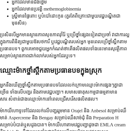
អ្នកដែលមានជំងឺថ្លើម
អ្នកដែលមានប្រវត្តិ methemoglobinemia
ស្ត្រីមានផ្ទៃពោះ ឬបំបៅដោះកូន (គួរតែពិគ្រោះជាមួយវេជ្ជបណ្ឌិតជា
មុនសិន)
ប្រសិនបើអ្នកមានស្ថានភាពសុខភាពរ៉ាំរ៉ៃ ឬប្រើថ្នាំផ្សេងទៀតជាប្រចាំ វាជាការល្អ
ក្នុងការពិនិត្យជាមួយឱសថការី ឬវេជ្ជបណ្ឌិតរបស់អ្នក មុនពេលប្រើថ្នាំស្ពឹកតាម
ប្រធានបទ។ ពួកគេអាចជួយអ្នកកំណត់ថាតើផលិតផលទាំងនេះមានសុវត្ថិភាព
សម្រាប់ស្ថានភាពជាក់លាក់របស់អ្នកដែរឬទេ។
ឈ្មោះម៉ាកថ្នាំស្ពឹកតាមប្រធានបទក្នុងស្រុក
អ្នកនឹងឃើញថ្នាំស្ពឹកតាមប្រធានបទដែលលក់ក្រោមឈ្មោះម៉ាកផ្សេងៗគ្នាជា
ច្រើន ទាំងលើបញ្ជរ និងតាមវេជ្ជបញ្ជា។ សមាសធាតុសកម្មជាធម្មតាមាន
សារៈសំខាន់ជាងឈ្មោះម៉ាកនៅពេលជ្រើសរើសផលិតផល។
ម៉ាកយីហោទូទៅដែលលក់លើបញ្ជររួមមាន Orajel និង Anbesol សម្រាប់ឈឺ
មាត់ Aspercreme និង Bengay សម្រាប់ឈឺសាច់ដុំ និង Preparation H
សម្រាប់បំបាត់ឬសដូងបាត។ ម៉ាកយីហោតាមវេជ្ជបញ្ជាដូចជា EMLA cream