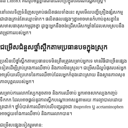
និង LidoRx គឺជារូបមន្តខ្លាំងជាងដែលប្រើក្នុងបរិវេណវេជ្ជសាស្ត្រ។
នៅពេលទិញទំនិញសម្រាប់ផលិតផលទាំងនេះ សូមមើលបញ្ជីគ្រឿងផ្សំសកម្ម
ជាជាងគ្រាន់តែឈ្មោះម៉ាក។ ផលិតផលផ្សេងៗគ្នាអាចមានកំហាប់ខុសគ្នានៃ
សមាសធាតុសកម្មដូចគ្នា ដូច្នេះអ្នកនឹងចង់ជ្រើសរើសកម្លាំងដែលសមស្របនឹង
តម្រូវការរបស់អ្នក។
ជម្រើសជំនួសថ្នាំស្ពឹកតាមប្រធានបទក្នុងស្រុក
ប្រសិនបើថ្នាំស្ពឹកតាមប្រធានបទមិនត្រឹមត្រូវសម្រាប់អ្នកទេ មានវិធីជាច្រើនផ្សេង
ទៀតដើម្បីគ្រប់គ្រងការឈឺចាប់ និងភាពមិនស្រួល។ ជម្រើសដ៏ល្អបំផុតរបស់អ្នក
អាស្រ័យលើប្រភេទនៃការឈឺចាប់ដែលអ្នកកំពុងដោះស្រាយ និងស្ថានភាពសុខ
ភាពបុគ្គលរបស់អ្នក។
សម្រាប់ការរលាកស្បែកតូចតាច និងការឈឺចាប់ អ្នកអាចសាកល្បងកញ្ចប់
ទឹកកក ដែលអាចផ្តល់នូវភាពស្ពឹកបណ្តោះអាសន្នតាមរយៈការព្យាបាលដោយ
ត្រជាក់។ ថ្នាំបំបាត់ការឈឺចាប់លើបញ្ជរដូចជា ibuprofen ឬ acetaminophen
អាចជួយទាំងការឈឺចាប់ និងការរលាកបាន។
ជម្រើសផ្សេងទៀតរួមមាន: