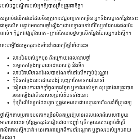
របស់វេជ្ជបណ្ឌិតរបស់អ្នកឱ្យបានត្រឹមត្រូវជានិច្ច។
សម្រាប់ផលិតផលដែលមិនត្រូវការវេជ្ជបញ្ជាភាគច្រើន អ្នកនឹងសម្អាតកន្លែងនោះ
ជាមុនសិន បន្ទាប់មកលាបថ្នាំស្តើងៗដោយផ្ទាល់ទៅលើស្បែកដែលរងផលប៉ះ
ពាល់។ កុំជូតវាឱ្យខ្លាំងពេក - គ្រាន់តែលាបថ្នមៗលើកន្លែងដែលអ្នកចង់ស្ពឹក។
នេះជាអ្វីដែលអ្នកគួរចងចាំនៅពេលប្រើថ្នាំទាំងនេះ៖
លាងដៃរបស់អ្នកមុន និងក្រោយពេលលាបថ្នាំ
សម្អាតកន្លែងព្យាបាលដោយសាប៊ូ និងទឹក
លាបតែបរិមាណដែលបានណែនាំនៅលើកញ្ចប់ប៉ុណ្ណោះ
កុំបិទកន្លែងនោះដោយបង់រុំ លុះត្រាតែមានការណែនាំ
ជៀសវាងការដាក់ថ្នាំចូលក្នុងភ្នែក ឬមាត់របស់អ្នក លុះត្រាតែវាត្រូវបាន
រចនាឡើងជាពិសេសសម្រាប់តំបន់ទាំងនោះ
កុំប្រើលើស្បែកដែលខូច ឬឆ្លងមេរោគដោយគ្មានការណែនាំពីគ្រូពេទ្យ
ថ្នាំស្ពឹកតាមប្រធានបទភាគច្រើនមិនតម្រូវឱ្យមានពេលវេលាពិសេសជាមួយ
អាហារនោះទេ ប៉ុន្តែអ្នកគួរតែជៀសវាងការញ៉ាំ ឬផឹកមួយរយៈបន្ទាប់ពីប្រើ
ផលិតផលស្ពឹកមាត់។ នេះការពារអ្នកពីការខាំអណ្តាត ឬថ្ពាល់របស់អ្នកដោយ
ចៃដន្យ។