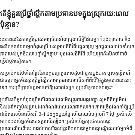
តើខ្ញុំគួរប្រើថ្នាំស្ពឹកតាមប្រធានបទក្នុងស្រុករយៈពេល
ប៉ុន្មាន?
រយៈពេលនៃការប្រើប្រាស់អាស្រ័យទាំងស្រុងលើអ្វីដែលអ្នកកំពុងព្យាបាល និង
ផលិតផលដែលអ្នកកំពុងប្រើ។ សម្រាប់នីតិវិធីវេជ្ជសាស្រ្ត អ្នកផ្តល់សេវាថែទាំសុខ
ភាពរបស់អ្នកនឹងលាបថ្នាំស្ពឹកភ្លាមៗមុនពេលនីតិវិធី ហើយអ្នកនឹងមិនចាំបាច់
ប្រើវាម្តងទៀតទេ។
សម្រាប់ការថែទាំនៅផ្ទះនៃលក្ខខណ្ឌតូចតាចដូចជាឬសដូងបាត ឬសត្វល្អិតខាំ
ជាធម្មតាអ្នកមិនគួរប្រើថ្នាំស្ពឹកតាមប្រធានបទលើសពីពីរបីថ្ងៃក្នុងមួយពេលនោះ
ទេ។ ការប្រើប្រាស់យូរអាចនាំឱ្យរលាកស្បែក ឬប្រសិទ្ធភាពថយចុះ។
ប្រសិនបើអ្នកកំពុងប្រើផលិតផលដែលមិនត្រូវការវេជ្ជបញ្ជា សូមពិនិត្យមើល
ទិសដៅកញ្ចប់សម្រាប់ដែនកំណត់ពេលវេលាជាក់លាក់។ ភាគច្រើនណែនាំឱ្យប្រើ
ផលិតផលមិនលើសពី 3-4 ដងក្នុងមួយថ្ងៃ ហើយឈប់បន្ទាប់ពី 7 ថ្ងៃ ប្រសិនបើ
អាការៈរបស់អ្នកមិនបានប្រសើរឡើង។ ប្រសិនបើអ្នកត្រូវការការធូរ
ស្រាលលើសពីនេះ វាដល់ពេលដែលត្រូវនិយាយជាមួយវេជ្ជបណ្ឌិតរបស់អ្នកអំពី