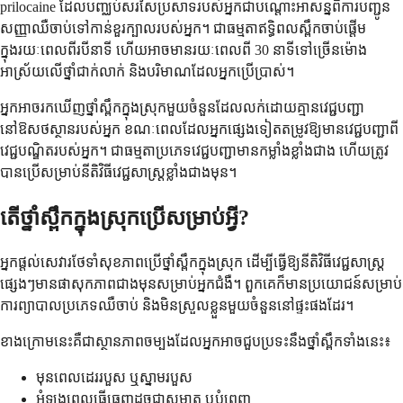
prilocaine ដែលបញ្ឈប់សរសៃប្រសាទរបស់អ្នកជាបណ្តោះអាសន្នពីការបញ្ជូន
សញ្ញាឈឺចាប់ទៅកាន់ខួរក្បាលរបស់អ្នក។ ជាធម្មតាឥទ្ធិពលស្ពឹកចាប់ផ្តើម
ក្នុងរយៈពេលពីរបីនាទី ហើយអាចមានរយៈពេលពី 30 នាទីទៅច្រើនម៉ោង
អាស្រ័យលើថ្នាំជាក់លាក់ និងបរិមាណដែលអ្នកប្រើប្រាស់។
អ្នកអាចរកឃើញថ្នាំស្ពឹកក្នុងស្រុកមួយចំនួនដែលលក់ដោយគ្មានវេជ្ជបញ្ជា
នៅឱសថស្ថានរបស់អ្នក ខណៈពេលដែលអ្នកផ្សេងទៀតតម្រូវឱ្យមានវេជ្ជបញ្ជាពី
វេជ្ជបណ្ឌិតរបស់អ្នក។ ជាធម្មតាប្រភេទវេជ្ជបញ្ជាមានកម្លាំងខ្លាំងជាង ហើយត្រូវ
បានប្រើសម្រាប់នីតិវិធីវេជ្ជសាស្ត្រខ្លាំងជាងមុន។
តើថ្នាំស្ពឹកក្នុងស្រុកប្រើសម្រាប់អ្វី?
អ្នកផ្តល់សេវារថែទាំសុខភាពប្រើថ្នាំស្ពឹកក្នុងស្រុក ដើម្បីធ្វើឱ្យនីតិវិធីវេជ្ជសាស្ត្រ
ផ្សេងៗមានផាសុកភាពជាងមុនសម្រាប់អ្នកជំងឺ។ ពួកគេក៏មានប្រយោជន៍សម្រាប់
ការព្យាបាលប្រភេទឈឺចាប់ និងមិនស្រួលខ្លួនមួយចំនួននៅផ្ទះផងដែរ។
ខាង​ក្រោម​នេះ​គឺ​ជា​ស្ថានភាព​ចម្បង​ដែល​អ្នក​អាច​ជួប​ប្រទះ​នឹង​ថ្នាំ​ស្ពឹក​ទាំង​នេះ៖
មុនពេលដេររបួស ឬស្នាមរបួស
អំឡុងពេលធ្វើធ្មេញដូចជាសម្អាត ឬបំពេញ