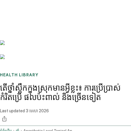
Benchmarks
Stories
FAQ
Sign up / Log in
HEALTH LIBRARY
តើថ្នាំស្ពឹកក្នុងស្រុកមានអ្វីខ្លះ៖ ការប្រើប្រាស់
កំរិតប្រើ ផលប៉ះពាល់ និងច្រើនទៀត
Last updated
3 មេសា 2026
ទំព័រដើម
ថ្នាំ
Anesthetic Local Topical Application Route