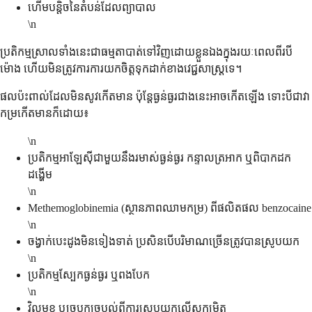
ហើមបន្តិចនៃតំបន់ដែលព្យាបាល
\n
ប្រតិកម្មស្រាលទាំងនេះជាធម្មតាបាត់ទៅវិញដោយខ្លួនឯងក្នុងរយៈពេលពីរបី
ម៉ោង ហើយមិនត្រូវការការយកចិត្តទុកដាក់ខាងវេជ្ជសាស្ត្រទេ។
ផលប៉ះពាល់ដែលមិនសូវកើតមាន ប៉ុន្តែធ្ងន់ធ្ងរជាងនេះអាចកើតឡើង ទោះបីជាវា
កម្រកើតមានក៏ដោយ៖
\n
ប្រតិកម្មអាឡែស៊ីជាមួយនឹងរមាស់ធ្ងន់ធ្ងរ កន្ទាលត្រអាក ឬពិបាកដក
ដង្ហើម
\n
Methemoglobinemia (ស្ថានភាពឈាមកម្រ) ពីផលិតផល benzocaine
\n
ចង្វាក់បេះដូងមិនទៀងទាត់ ប្រសិនបើបរិមាណច្រើនត្រូវបានស្រូបយក
\n
ប្រតិកម្មស្បែកធ្ងន់ធ្ងរ ឬពងបែក
\n
វិលមុខ ឬច្របូកច្របល់ពីការស្រូបយកលើសកម្រិត