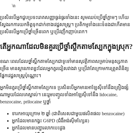
\n
ប្រសិនបើអ្នកជួបប្រទះរោគសញ្ញាធ្ងន់ធ្ងរទាំងនេះ សូមឈប់ប្រើថ្នាំភ្លាមៗ ហើយ
ស្វែងរកការយកចិត្តទុកដាក់ខាងវេជ្ជសាស្ត្រ។ ប្រតិកម្មទាំងនេះទំនងជាកើតមាន
ប្រសិនបើអ្នកប្រើថ្នាំច្រើនពេក ឬប្រើវញឹកញាប់ពេក។
តើអ្នកណាដែលមិនគួរប្រើថ្នាំស្ពឹកតាមស្បែកក្នុងស្រុក?
ខណៈពេលដែលថ្នាំស្ពឹកតាមស្បែកជាទូទៅមានសុវត្ថិភាពសម្រាប់មនុស្សភាគ
ច្រើន មានស្ថានភាពខ្លះដែលអ្នកគួរជៀសវាងវា ឬប្រើវាតែក្រោមការត្រួតពិនិត្យ
ផ្នែកវេជ្ជសាស្ត្រប៉ុណ្ណោះ។
អ្នកមិនគួរប្រើថ្នាំស្ពឹកតាមស្បែកទេ ប្រសិនបើអ្នកមានអាឡែស៊ីទៅនឹងគ្រឿងផ្សំ
ណាមួយដែលគេស្គាល់។ នេះរួមបញ្ចូលទាំងអាឡែស៊ីទៅនឹង lidocaine,
benzocaine, prilocaine ឬថ្នាំ
ទារកអាយុក្រោម ២ ឆ្នាំ (ជាពិសេសជាមួយផលិតផល benzocaine)
អ្នកដែលមានកង្វះ G6PD (ជំងឺអង់ស៊ីមហ្សែន)
អ្នកដែលមានបញ្ហារលាកបេះដូង