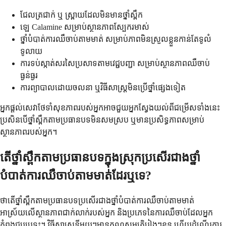
ជែលត្រជាក់ ឬ ស្ព្រាយដែលមិនមានថ្នាំស្ពឹក
ឡេ Calamine សម្រាប់ស្ថានភាពស្បែករមាស់
ថ្នាំបំបាត់ការឈឺចាប់តាមមាត់ សម្រាប់ភាពមិនស្រួលខ្លួនកាន់តែទូលំ
ទូលាយ
ការទប់ស្កាត់សរសៃប្រសាទតាមវេជ្ជបញ្ជា សម្រាប់ស្ថានភាពឈឺចាប់
ធ្ងន់ធ្ងរ
ការព្យាបាលដោយចលនា ឬវិធីសាស្រ្តមិនប្រើថ្នាំផ្សេងទៀត
អ្នកផ្តល់សេវាថែទាំសុខភាពរបស់អ្នកអាចជួយអ្នកស្វែងយល់ពីជម្រើសទាំងនេះ
ប្រសិនបើថ្នាំស្ពឹកតាមប្រធានបទមិនសមស្រប ឬមានប្រសិទ្ធភាពសម្រាប់
ស្ថានភាពរបស់អ្នក។
តើថ្នាំស្ពឹកតាមប្រធានបទក្នុងស្រុកប្រសើរជាងថ្នាំ
បំបាត់ការឈឺចាប់តាមមាត់ដែរឬទេ?
ថាតើថ្នាំស្ពឹកតាមប្រធានបទប្រសើរជាងថ្នាំបំបាត់ការឈឺចាប់តាមមាត់
អាស្រ័យលើស្ថានភាពជាក់លាក់របស់អ្នក និងប្រភេទនៃការឈឺចាប់ដែលអ្នក
កំពុងជួបប្រទះ។ វិធីសាស្រ្តនីមួយៗមានគុណសម្បត្តិរៀងៗខ្លួន ហើយដំណើរការ