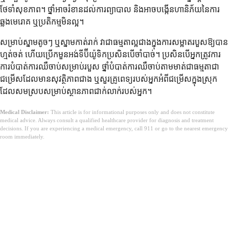
ថែទាំសុខភាព។ ថ្នាំអាចរំខានដល់ការព្យាបាល និងអាចបង្កើនហានិភ័យនៃការ
ឆ្លងមេរោគ ឬប្រតិកម្មមិនល្អ។
សម្រាប់ស្នាមតូចៗ ឬស្នាមកាត់រាក់ វាជាធម្មតាល្អជាងក្នុងការសម្អាតរបួសឱ្យបាន
ហ្មត់ចត់ ហើយប្រើកមួនអង់ទីប៊ីយ៉ូទិកប្រសិនបើចាំបាច់។ ប្រសិនបើអ្នកត្រូវការ
ការបំបាត់ការឈឺចាប់សម្រាប់របួស ថ្នាំបំបាត់ការឈឺចាប់តាមមាត់ជាធម្មតាជា
ជម្រើសដែលមានសុវត្ថិភាពជាង ឬសួរគ្រូពេទ្យរបស់អ្នកអំពីជម្រើសក្នុងស្រុក
ដែលសមស្របសម្រាប់ស្ថានភាពជាក់លាក់របស់អ្នក។
Medical Disclaimer:
This article is for informational purposes only and does not constitute
medical advice. Always consult a qualified healthcare provider for diagnosis and treatment
decisions. If you are experiencing a medical emergency, call 911 or go to the nearest emergency
room immediately.