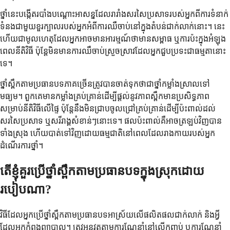
ថ្នាំនេះបង្កើតរបាំងបណ្តោះអាសន្នដែលរារាំងសរសៃប្រសាទរបស់អ្នកពីការទំនាក់
ទំនងជាមួយខួរក្បាលរបស់អ្នកអំពីការឈឺចាប់នៅក្នុងតំបន់ជាក់លាក់នោះ។ នេះ
ហើយជាមូលហេតុដែលអ្នកអាចមានអារម្មណ៍ថាមានសម្ពាធ ឬការប៉ះក្នុងអំឡុង
ពេលនីតិវិធី ប៉ុន្តែមិនមានការឈឺចាប់ស្រួចស្រាវដែលអ្នកជួបប្រទះជាធម្មតានោះ
ទេ។
ថ្នាំស្ពឹកតាមប្រធានបទភាគច្រើនត្រូវបានចាត់ទុកថាជាថ្នាំកម្លាំងស្រាលទៅ
មធ្យម។ ពួកគេមានកម្លាំងគ្រប់គ្រាន់ដើម្បីផ្តល់នូវភាពស្ពឹកមានប្រសិទ្ធភាព
សម្រាប់នីតិវិធីលើផ្ទៃ ប៉ុន្តែនឹងមិនជ្រាបចូលជ្រៅគ្រប់គ្រាន់ដើម្បីប៉ះពាល់ដល់
សរសៃប្រសាទ ឬសរីរាង្គសំខាន់ៗនោះទេ។ ផលប៉ះពាល់គឺអាចត្រឡប់វិញបាន
ទាំងស្រុង ហើយបាត់ទៅវិញដោយធម្មជាតិនៅពេលដែលរាងកាយរបស់អ្នក
ដំណើរការថ្នាំ។
តើខ្ញុំគួរប្រើថ្នាំស្ពឹកតាមប្រធានបទក្នុងស្រុកដោយ
របៀបណា?
វិធីដែលអ្នកប្រើថ្នាំស្ពឹកតាមប្រធានបទអាស្រ័យលើផលិតផលជាក់លាក់ និងអ្វី
ដែលអ្នកកំពុងព្យាបាល។ ត្រូវអនុវត្តតាមការណែនាំនៅលើកញ្ចប់ ឬការណែនាំ