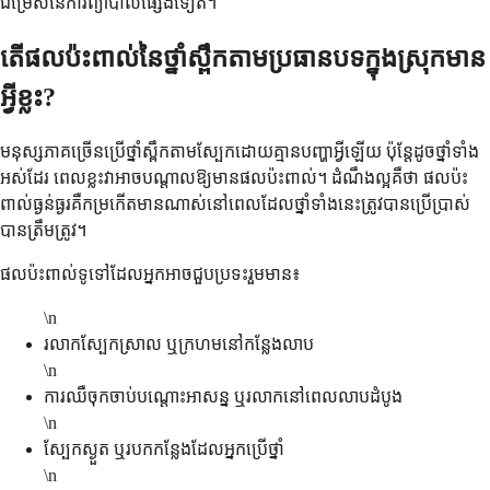
ជម្រើសនៃការព្យាបាលផ្សេងទៀត។
តើផលប៉ះពាល់នៃថ្នាំស្ពឹកតាមប្រធានបទក្នុងស្រុកមាន
អ្វីខ្លះ?
មនុស្សភាគច្រើនប្រើថ្នាំស្ពឹកតាមស្បែកដោយគ្មានបញ្ហាអ្វីឡើយ ប៉ុន្តែដូចថ្នាំទាំង
អស់ដែរ ពេលខ្លះវាអាចបណ្តាលឱ្យមានផលប៉ះពាល់។ ដំណឹងល្អគឺថា ផលប៉ះ
ពាល់ធ្ងន់ធ្ងរគឺកម្រកើតមានណាស់នៅពេលដែលថ្នាំទាំងនេះត្រូវបានប្រើប្រាស់
បានត្រឹមត្រូវ។
ផលប៉ះពាល់ទូទៅដែលអ្នកអាចជួបប្រទះរួមមាន៖
\n
រលាកស្បែកស្រាល ឬក្រហមនៅកន្លែងលាប
\n
ការឈឺចុកចាប់បណ្តោះអាសន្ន ឬរលាកនៅពេលលាបដំបូង
\n
ស្បែកស្ងួត ឬរបកកន្លែងដែលអ្នកប្រើថ្នាំ
\n