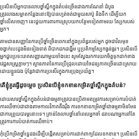
ប្រសិនបើអ្នកបានលាបថ្នាំស្ពឹកក្នុងតំបន់ច្រើនជាងការណែនាំ ដំបូង
ត្រូវលាងសម្អាតកន្លែងនោះឱ្យបានហ្មត់ចត់ជាមួយសាប៊ូ និងទឹក ដើម្បីយក
ថ្នាំលើសចេញ។ នេះជួយការពារការស្រូបយកបន្ថែមទៀតតាមរយៈស្បែករបស់
អ្នក។
តាមដានសញ្ញានៃការប្រើថ្នាំច្រើនពេកនៅក្នុងប្រព័ន្ធរបស់អ្នក ដូចជាវិលមុខ
ចង្វាក់បេះដូងមិនទៀងទាត់ ពិបាកដកដង្ហើម ឬប្រតិកម្មស្បែកធ្ងន់ធ្ងរ។ ប្រសិនបើ
អ្នកជួបប្រទះរោគសញ្ញាណាមួយទាំងនេះ សូមស្វែងរកការយកចិត្តទុកដាក់ខាង
វេជ្ជសាស្ត្រភ្លាមៗ។ ស្ថានភាពនៃការប្រើជ្រុលដោយចៃដន្យភាគច្រើនដោះស្រាយ
ដោយខ្លួនឯង ប៉ុន្តែវាជាការប្រសើរក្នុងការប្រុងប្រយ័ត្ន។
តើខ្ញុំគួរធ្វើដូចម្តេច ប្រសិនបើខ្ញុំខកខានកម្រិតថ្នាំស្ពឹកក្នុងតំបន់?
ដោយសារថ្នាំស្ពឹកក្នុងតំបន់ជាធម្មតាត្រូវបានប្រើតាមតម្រូវការសម្រាប់ការបំបាត់
ការឈឺចាប់ជាជាងតាមកាលវិភាគតឹងរ៉ឹង ការខកខានកម្រិតថ្នាំជាធម្មតាមិនមែន
ជាការព្រួយបារម្ភនោះទេ។ គ្រាន់តែលាបថ្នាំនៅពេលអ្នកចាំ ដរាបណាអ្នកនៅតែ
ត្រូវការការបំបាត់ការឈឺចាប់។
កុំប្រើកម្រិតថ្នាំទ្វេដងដើម្បីបង្កើតសម្រាប់ការដាក់ពាក្យដែលខកខាន។ ប្រសិនបើ