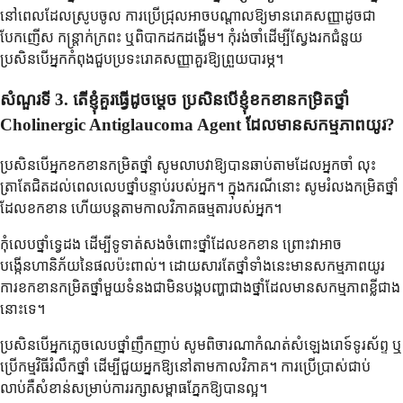
នៅពេលដែលស្រូបចូល ការប្រើជ្រុលអាចបណ្តាលឱ្យមានរោគសញ្ញាដូចជា
បែកញើស កន្ត្រាក់ក្រពះ ឬពិបាកដកដង្ហើម។ កុំរង់ចាំដើម្បីស្វែងរកជំនួយ
ប្រសិនបើអ្នកកំពុងជួបប្រទះរោគសញ្ញាគួរឱ្យព្រួយបារម្ភ។
សំណួរទី 3. តើខ្ញុំគួរធ្វើដូចម្តេច ប្រសិនបើខ្ញុំខកខានកម្រិតថ្នាំ
Cholinergic Antiglaucoma Agent ដែលមានសកម្មភាពយូរ?
ប្រសិនបើអ្នកខកខានកម្រិតថ្នាំ សូមលាបវាឱ្យបានឆាប់តាមដែលអ្នកចាំ លុះ
ត្រាតែជិតដល់ពេលលេបថ្នាំបន្ទាប់របស់អ្នក។ ក្នុងករណីនោះ សូមរំលងកម្រិតថ្នាំ
ដែលខកខាន ហើយបន្តតាមកាលវិភាគធម្មតារបស់អ្នក។
កុំលេបថ្នាំទ្វេដង ដើម្បីទូទាត់សងចំពោះថ្នាំដែលខកខាន ព្រោះវាអាច
បង្កើនហានិភ័យនៃផលប៉ះពាល់។ ដោយសារតែថ្នាំទាំងនេះមានសកម្មភាពយូរ
ការខកខានកម្រិតថ្នាំមួយទំនងជាមិនបង្កបញ្ហាជាងថ្នាំដែលមានសកម្មភាពខ្លីជាង
នោះទេ។
ប្រសិនបើអ្នកភ្លេចលេបថ្នាំញឹកញាប់ សូមពិចារណាកំណត់សំឡេងរោទ៍ទូរស័ព្ទ ឬ
ប្រើកម្មវិធីរំលឹកថ្នាំ ដើម្បីជួយអ្នកឱ្យនៅតាមកាលវិភាគ។ ការប្រើប្រាស់ជាប់
លាប់គឺសំខាន់សម្រាប់ការរក្សាសម្ពាធភ្នែកឱ្យបានល្អ។