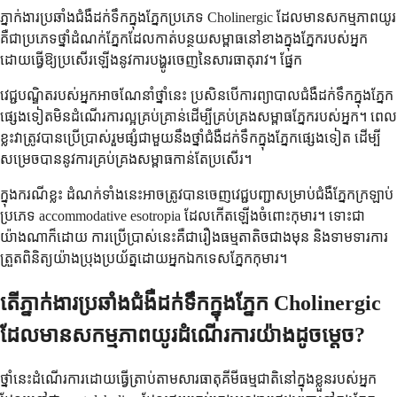
ភ្នាក់ងារប្រឆាំងជំងឺដក់ទឹកក្នុងភ្នែកប្រភេទ Cholinergic ដែលមានសកម្មភាពយូរ
គឺជាប្រភេទថ្នាំដំណក់ភ្នែកដែលកាត់បន្ថយសម្ពាធនៅខាងក្នុងភ្នែករបស់អ្នក
ដោយធ្វើឱ្យប្រសើរឡើងនូវការបង្ហូរចេញនៃសារធាតុរាវ។ ផ្នែក
វេជ្ជបណ្ឌិតរបស់អ្នកអាចណែនាំថ្នាំនេះ ប្រសិនបើការព្យាបាលជំងឺដក់ទឹកក្នុងភ្នែក
ផ្សេងទៀតមិនដំណើរការល្អគ្រប់គ្រាន់ដើម្បីគ្រប់គ្រងសម្ពាធភ្នែករបស់អ្នក។ ពេល
ខ្លះវាត្រូវបានប្រើប្រាស់រួមផ្សំជាមួយនឹងថ្នាំជំងឺដក់ទឹកក្នុងភ្នែកផ្សេងទៀត ដើម្បី
សម្រេចបាននូវការគ្រប់គ្រងសម្ពាធកាន់តែប្រសើរ។
ក្នុងករណីខ្លះ ដំណក់ទាំងនេះអាចត្រូវបានចេញវេជ្ជបញ្ជាសម្រាប់ជំងឺភ្នែកក្រឡាប់
ប្រភេទ accommodative esotropia ដែលកើតឡើងចំពោះកុមារ។ ទោះជា
យ៉ាងណាក៏ដោយ ការប្រើប្រាស់នេះគឺជារឿងធម្មតាតិចជាងមុន និងទាមទារការ
ត្រួតពិនិត្យយ៉ាងប្រុងប្រយ័ត្នដោយអ្នកឯកទេសភ្នែកកុមារ។
តើភ្នាក់ងារប្រឆាំងជំងឺដក់ទឹកក្នុងភ្នែក Cholinergic
ដែលមានសកម្មភាពយូរដំណើរការយ៉ាងដូចម្តេច?
ថ្នាំនេះដំណើរការដោយធ្វើត្រាប់តាមសារធាតុគីមីធម្មជាតិនៅក្នុងខ្លួនរបស់អ្នក