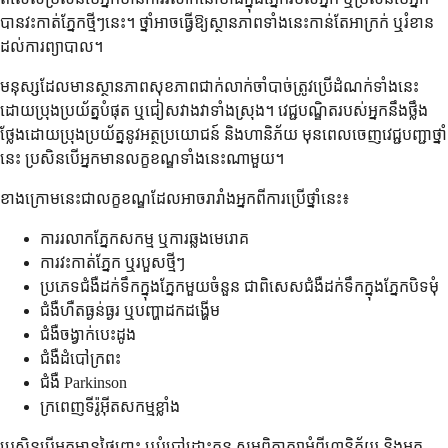
បានវះកាត់ភ្នែកថ្មីៗនេះ។ ថ្នាំអាចធ្វើឱ្យស្ថានភាពទាំងនេះកាន់តែអាក្រក់ ឬរំខាន
ដល់ការព្យាបាល។
មនុស្សដែលមានស្ថានភាពសុខភាពជាក់លាក់ចាំបាច់ត្រូវប្រើដំណក់ទាំងនេះ
ដោយប្រុងប្រយ័ត្នបំផុត ឬជៀសវាងវាទាំងស្រុង។ វេជ្ជបណ្ឌិតរបស់អ្នកនឹងថ្លឹង
ថ្លែងដោយប្រុងប្រយ័ត្ននូវអត្ថប្រយោជន៍ និងហានិភ័យ មុនពេលចេញវេជ្ជបញ្ជាថ្នាំ
នេះ ប្រសិនបើអ្នកមានលក្ខខណ្ឌទាំងនេះណាមួយ។
ខាងក្រោមនេះជាលក្ខខណ្ឌដែលអាចរារាំងអ្នកពីការប្រើថ្នាំនេះ៖
ការរលាកភ្នែកសកម្ម ឬការឆ្លងមេរោគ
ការវះកាត់ភ្នែក ឬរបួសថ្មីៗ
ប្រភេទជំងឺដក់ទឹកក្នុងភ្នែកមួយចំនួន ជាពិសេសជំងឺដក់ទឹកក្នុងភ្នែកបិទមុំ
ជំងឺហឺតធ្ងន់ធ្ងរ ឬបញ្ហាដកដង្ហើម
ជំងឺចង្វាក់បេះដូង
ជំងឺដំបៅក្រពះ
ជំងឺ Parkinson
ក្រពេញទីរ៉ូអ៊ីតសកម្មខ្លាំង
ប្រសិនបើអ្នកមានផ្ទៃពោះ ឬបំបៅដោះកូន សូមពិភាក្សាអំពីហានិភ័យ និងអត្ថ