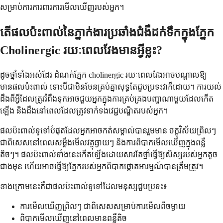
សម្រាប់ការការពារការមើលឃើញរបស់អ្នក។
តើផលប៉ះពាល់នៃភ្នាក់ងារប្រឆាំងជំងឺដក់ទឹកក្នុងភ្នែក
Cholinergic រយៈពេលវែងមានអ្វីខ្លះ?
ដូចថ្នាំទាំងអស់ដែរ ដំណក់ភ្នែក cholinergic រយៈពេលវែងអាចបណ្តាលឱ្យ
មានផលប៉ះពាល់ ទោះបីជាមិនមែនគ្រប់គ្នាសុទ្ធតែជួបប្រទះវាក៏ដោយ។ ការយល់
ដឹងពីអ្វីដែលត្រូវរំពឹងទុកអាចជួយអ្នកក្នុងការគ្រប់គ្រងបញ្ហាណាមួយដែលកើត
ឡើង និងដឹងនៅពេលដែលត្រូវទាក់ទងវេជ្ជបណ្ឌិតរបស់អ្នក។
ផលប៉ះពាល់ទូទៅបំផុតដែលអ្នកអាចកត់សម្គាល់បានរួមមាន ចក្ខុវិស័យព្រិលៗ
ជាពិសេសនៅពេលសម្លឹងមើលវត្ថុឆ្ងាយៗ និងការពិបាកមើលឃើញក្នុងពន្លឺ
តិចៗ។ ផលប៉ះពាល់ទាំងនេះកើតឡើងដោយសារតែថ្នាំធ្វើឱ្យសិស្សរបស់អ្នកតូច
ជាងមុន ហើយអាចធ្វើឱ្យភ្នែករបស់អ្នកពិបាកផ្តោតអារម្មណ៍បានត្រឹមត្រូវ។
ខាង​ក្រោម​នេះ​គឺ​ជា​ផល​ប៉ះពាល់​ទូទៅ​ដែល​មនុស្ស​ជួប​ប្រទះ៖
ការមើលឃើញព្រិលៗ ជាពិសេសសម្រាប់ការមើលពីចម្ងាយ
ពិបាកមើលឃើញនៅពេលមានពន្លឺតិច