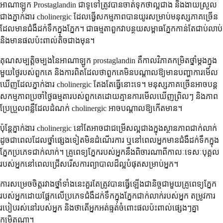
អាណាឡូក Prostaglandin ជាទូទៅត្រូវបានចាត់ទុកថាល្អជាង និងងាយស្រួល
ជាងភ្នាក់ងារ cholinergic ដែលធ្វើសកម្មភាពបានយូរសម្រាប់មនុស្សភាគច្រើន
ដែលមានជំងឺដក់ទឹកក្នុងភ្នែក។ ជាធម្មតាពួកវាបន្ថយសម្ពាធភ្នែកកាន់តែជាប់លាប់
និងមានផលប៉ះពាល់តិចជាងមុន។
គុណសម្បត្តិចម្បងនៃអាណាឡូក prostaglandin គឺកាលវិភាគកម្រិតថ្នាំម្តងក្នុង
មួយថ្ងៃរបស់ពួកគេ និងការពិតដែលថាពួកគេមិនបណ្តាលឱ្យមានបញ្ហាការមើល
ឃើញដែលភ្នាក់ងារ cholinergic តែងតែធ្វើនោះទេ។ មនុស្សភាគច្រើនអាចបន្ត
សកម្មភាពប្រចាំថ្ងៃធម្មតារបស់ពួកគេដោយគ្មានការមើលឃើញព្រិលៗ និងភាព
ប្រែប្រួលពន្លឺដែលដំណក់ cholinergic អាចបណ្តាលឱ្យកើតមាន។
ប៉ុន្តែភ្នាក់ងារ cholinergic នៅតែអាចជាជម្រើសល្អជាងក្នុងស្ថានភាពជាក់លាក់
ដូចជាពេលដែលថ្នាំផ្សេងទៀតមិនដំណើរការ ឬនៅពេលអ្នកមានជំងឺដក់ទឹកក្នុង
ភ្នែកប្រភេទជាក់លាក់។ គ្រូពេទ្យភ្នែករបស់អ្នកនឹងពិចារណាពីកាលៈទេសៈបុគ្គល
របស់អ្នកនៅពេលជ្រើសរើសការព្យាបាលដ៏ល្អបំផុតសម្រាប់អ្នក។
ការសម្រេចចិត្តរវាងថ្នាំទាំងនេះគួរតែត្រូវបានធ្វើឡើងជានិច្ចជាមួយគ្រូពេទ្យភ្នែក
របស់អ្នកដោយផ្អែកលើប្រភេទជំងឺដក់ទឹកក្នុងភ្នែកជាក់លាក់របស់អ្នក តម្រូវការ
របៀបរស់នៅរបស់អ្នក និងថាតើអ្នកអត់ធ្មត់ចំពោះផលប៉ះពាល់ផ្សេងៗគ្នា
កម្រិតណា។