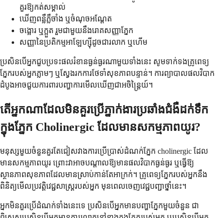
គួរឱ្យកត់សម្គាល់
ឃើញពន្លឺភ្លឺចាំង ឬចំណុចអណ្តែត
ចង្អោរ ឬក្អួត រួមជាមួយនឹងរោគសញ្ញាភ្នែក
សញ្ញានៃប្រតិកម្មអាឡែហ្ស៊ីដូចជារលាក ឬហើម
ប្រសិនបើអ្នកជួបប្រទះផលរំខានធ្ងន់ធ្ងរណាមួយទាំងនេះ សូមទាក់ទងគ្រូពេទ្យ
ភ្នែករបស់អ្នកភ្លាមៗ ឬស្វែងរកការថែទាំសុខភាពបន្ទាន់។ ការព្យាបាលផលវិបាក
ដំបូងអាចជួយការពារបញ្ហាការមើលឃើញជាអចិន្ត្រៃយ៍។
តើអ្នកណាដែលមិនគួរប្រើភ្នាក់ងារប្រឆាំងជំងឺដក់ទឹក
ក្នុងភ្នែក Cholinergic ដែលមានសកម្មភាពយូរ?
មនុស្សមួយចំនួនគួរតែជៀសវាងការប្រើប្រាស់ដំណក់ភ្នែក cholinergic ដែល
មានសកម្មភាពយូរ ព្រោះវាអាចបណ្តាលឱ្យមានផលវិបាកធ្ងន់ធ្ងរ ឬធ្វើឱ្យ
ស្ថានភាពសុខភាពដែលមានស្រាប់កាន់តែអាក្រក់។ គ្រូពេទ្យភ្នែករបស់អ្នកនឹង
ពិនិត្យមើលប្រវត្តិវេជ្ជសាស្ត្ររបស់អ្នក មុនពេលចេញវេជ្ជបញ្ជាថ្នាំនេះ។
អ្នកមិនគួរប្រើដំណក់ទាំងនេះទេ ប្រសិនបើអ្នកមានបញ្ហាភ្នែកមួយចំនួន ជា
ពិសេសប្រសិនបើអ្នកមានការរលាកនៅខាងក្នុងភ្នែករបស់អ្នក ឬប្រសិនបើអ្នក