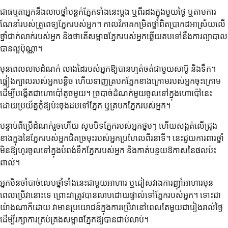
ជាធម្មតាអ្នកនឹងលាបថ្នាំបន្តក់ភ្នែកទាំងនេះម្តង ឬពីរដងក្នុងមួយថ្ងៃ ឬតាមការ
ណែនាំរបស់គ្រូពេទ្យភ្នែករបស់អ្នក។ កាលវិភាគកម្រិតថ្នាំពិតប្រាកដអាស្រ័យលើ
ថ្នាំជាក់លាក់របស់អ្នក និងថាតើសម្ពាធភ្នែករបស់អ្នកឆ្លើយតបទៅនឹងការព្យាបាល
បានល្អប៉ុណ្ណា។
មុនពេលលាបដំណក់ លាងដៃរបស់អ្នកឱ្យបានហ្មត់ចត់ជាមួយសាប៊ូ និងទឹក។
ផ្អៀងក្បាលរបស់អ្នកបន្តិច ហើយទាញត្របកភ្នែកខាងក្រោមរបស់អ្នកចុះក្រោម
ដើម្បីបង្កើតជាហោប៉ៅតូចមួយ។ ច្របាច់ដំណក់មួយចូលទៅក្នុងហោប៉ៅនេះ
ដោយប្រយ័ត្នកុំឱ្យប៉ះចុងដបទៅភ្នែក ឬត្របកភ្នែករបស់អ្នក។
បន្ទាប់ពីប្រើដំណក់រួចហើយ សូមបិទភ្នែករបស់អ្នកថ្នមៗ ហើយសង្កត់លើជ្រុង
ខាងក្នុងនៃភ្នែករបស់អ្នកជិតច្រមុះរបស់អ្នកប្រហែលពីរនាទី។ នេះជួយការពារថ្នាំ
មិនឱ្យហូរចូលទៅក្នុងបំពង់ទឹកភ្នែករបស់អ្នក និងកាត់បន្ថយឱកាសនៃផលប៉ះ
ពាល់។
អ្នកមិនចាំបាច់លេបថ្នាំទាំងនេះជាមួយអាហារ ឬជៀសវាងការញ៉ាំអាហារមុន
ពេលប្រើវានោះទេ ព្រោះវាត្រូវបានលាបដោយផ្ទាល់ទៅភ្នែករបស់អ្នក។ ទោះជា
យ៉ាងណាក៏ដោយ វាមានប្រយោជន៍ក្នុងការប្រើវានៅពេលតែមួយជារៀងរាល់ថ្ងៃ
ដើម្បីរក្សាការគ្រប់គ្រងសម្ពាធភ្នែកឱ្យបានជាប់លាប់។