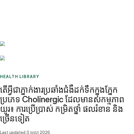
Benchmarks
Stories
FAQ
Sign up / Log in
HEALTH LIBRARY
តើអ្វីជាភ្នាក់ងារប្រឆាំងជំងឺដក់ទឹកក្នុងភ្នែក
ប្រភេទ Cholinergic ដែលមានសកម្មភាព
យូរ៖ ការប្រើប្រាស់ កម្រិតថ្នាំ ផលរំខាន និង
ច្រើនទៀត
Last updated
3 មេសា 2026