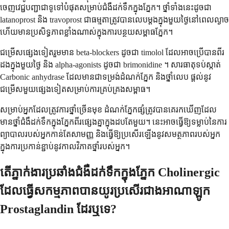
ចេញវេជ្ជបញ្ជាជាទូទៅបំផុតសម្រាប់ជំងឺដក់ទឹកក្នុងភ្នែក។ ថ្នាំទាំងនេះដូចជា
latanoprost និង travoprost ជាធម្មតាត្រូវបានលេបម្តងក្នុងមួយថ្ងៃនៅពេលល្ងាច
ហើយមានប្រសិទ្ធភាពខ្លាំងណាស់ក្នុងការបន្ថយសម្ពាធភ្នែក។
ជម្រើសផ្សេងទៀតរួមមាន beta-blockers ដូចជា timolol ដែលអាចប្រើបានពីរ
ដងក្នុងមួយថ្ងៃ និង alpha-agonists ដូចជា brimonidine ។ សារធាតុទប់ស្កាត់
Carbonic anhydrase ដែលមានជាទម្រង់ដំណក់ភ្នែក និងថ្នាំលេប ផ្តល់នូវ
ជម្រើសមួយផ្សេងទៀតសម្រាប់ការគ្រប់គ្រងសម្ពាធ។
សម្រាប់អ្នកដែលត្រូវការថ្នាំច្រើនមុខ ដំណក់ភ្នែកផ្សំត្រូវបានគេរកឃើញដែល
មានថ្នាំជំងឺដក់ទឹកក្នុងភ្នែកពីរផ្សេងគ្នាក្នុងដបតែមួយ។ នេះអាចធ្វើឱ្យទម្លាប់នៃការ
ព្យាបាលរបស់អ្នកកាន់តែសាមញ្ញ និងធ្វើឱ្យប្រសើរឡើងនូវសមត្ថភាពរបស់អ្នក
ក្នុងការប្រកាន់ខ្ជាប់នូវកាលវិភាគថ្នាំរបស់អ្នក។
តើភ្នាក់ងារប្រឆាំងជំងឺដក់ទឹកក្នុងភ្នែក Cholinergic
ដែលធ្វើសកម្មភាពបានយូរប្រសើរជាងអាណាឡូក
Prostaglandin ដែរឬទេ?