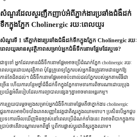
សំណួរដែលសួរញឹកញាប់អំពីភ្នាក់ងារប្រឆាំងជំងឺដក់
ទឹកក្នុងភ្នែក Cholinergic រយៈពេលយូរ
សំណួរទី 1 តើភ្នាក់ងារប្រឆាំងជំងឺដក់ទឹកក្នុងភ្នែក Cholinergic រយៈ
ពេលយូរមានសុវត្ថិភាពសម្រាប់អ្នកជំងឺទឹកនោមផ្អែមដែរឬទេ?
ជាទូទៅ អ្នកដែលមានជំងឺទឹកនោមផ្អែមអាចប្រើដំណក់ភ្នែក cholinergic រយៈ
ពេលយូរដោយសុវត្ថិភាព ប៉ុន្តែគ្រូពេទ្យភ្នែករបស់អ្នកនឹងត្រូវតាមដានអ្នកឱ្យ
កាន់តែដិតដល់។ ជំងឺទឹកនោមផ្អែមអាចប៉ះពាល់ដល់ភ្នែករបស់អ្នកតាមវិធីជា
ច្រើន ហើយការបន្ថែមថ្នាំជំងឺដក់ទឹកក្នុងភ្នែកទាមទារការពិចារណាដោយប្រុង
ប្រយ័ត្នអំពីរបៀបដែលការព្យាបាលផ្សេងៗគ្នាអាចមានអន្តរកម្ម។
ការព្រួយបារម្ភចម្បងសម្រាប់អ្នកជំងឺទឹកនោមផ្អែមគឺថាភ្នាក់ងារ cholinergic
ជួនកាលអាចបិទបាំងរោគសញ្ញានៃវគ្គជាតិស្ករក្នុងឈាមទាប។ ប្រសិនបើអ្នកជួប
ប្រទះការមើលឃើញមិនច្បាស់នៅពេលប្រើដំណក់ទាំងនេះ វាអាចពិបាកក្នុងការ
ប្រាប់ថាតើវាបណ្តាលមកពីថ្នាំ ឬពីការផ្លាស់ប្តូរជាតិស្ករក្នុងឈាម។