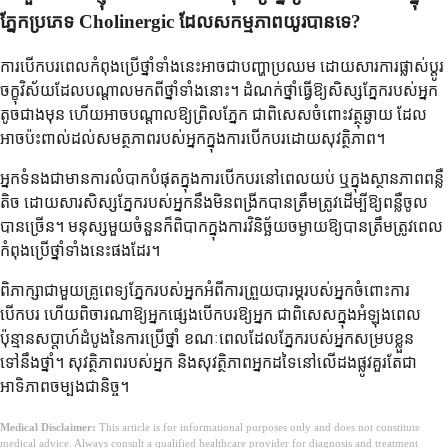
ភ្នែកប្រភេទ Cholinergic ដែលសកម្មភាពយូរបានទេ?
ការបើកបរពេលកំពុងប្រើថ្នាំទាំងនេះអាចជាបញ្ហាប្រឈម ដោយសារការផ្លាស់ប្តូរ
ចក្ខុវិស័យដែលបណ្តាលមកពីថ្នាំទាំងនោះ។ ដំណក់ថ្នាំធ្វើឱ្យសិស្សភ្នែករបស់អ្នក
តូចជាងមុន ហើយអាចបណ្តាលឱ្យព្រិលភ្នែក ជាពិសេសចំពោះវត្ថុឆ្ងាយ ដែល
អាចប៉ះពាល់ដល់សមត្ថភាពរបស់អ្នកក្នុងការបើកបរដោយសុវត្ថិភាព។
អ្នកទំនងជាមានការលំបាកបំផុតក្នុងការបើកបរនៅពេលយប់ ឬក្នុងស្ថានភាពពន្លឺ
តិច ដោយសារសិស្សភ្នែករបស់អ្នកនឹងមិនពង្រីកបានត្រឹមត្រូវដើម្បីឱ្យពន្លឺចូល
បានច្រើន។ មនុស្សមួយចំនួនក៏ពិបាកក្នុងការវិនិច្ឆ័យចម្ងាយឱ្យបានត្រឹមត្រូវពេល
កំពុងប្រើថ្នាំទាំងនេះផងដែរ។
ពិភាក្សាជាមួយគ្រូពេទ្យភ្នែករបស់អ្នកអំពីការព្រួយបារម្ភរបស់អ្នកចំពោះការ
បើកបរ ហើយពិចារណាឱ្យអ្នកផ្សេងបើកបរឱ្យអ្នក ជាពិសេសក្នុងអំឡុងពេល
ប៉ុន្មានសប្តាហ៍ដំបូងនៃការប្រើថ្នាំ ខណៈពេលដែលភ្នែករបស់អ្នកសម្របខ្លួន
ទៅនឹងថ្នាំ។ សុវត្ថិភាពរបស់អ្នក និងសុវត្ថិភាពអ្នកដទៃនៅលើដងផ្លូវគួរតែជា
អាទិភាពចម្បងជានិច្ច។
Medical Disclaimer:
This article is for informational purposes only and does not constitute
medical advice. Always consult a qualified healthcare provider for diagnosis and treatment