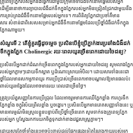
គ្រូពេទ្យភ្នែករបស់អ្នកនឹងធ្វើការជាមួយក្រុមថែទាំជំងឺទឹកនោមផ្អែមរបស់អ្នក
ដើម្បីធានាថាការព្យាបាលជំងឺដក់ទឹកក្នុងភ្នែករបស់អ្នកមិនជ្រៀតជ្រែកជាមួយនឹង
ការគ្រប់គ្រងជំងឺទឹកនោមផ្អែមរបស់អ្នកទេ។ ការពិនិត្យភ្នែកជាប្រចាំគឺមាន
សារៈសំខាន់ជាពិសេសសម្រាប់អ្នកជំងឺទឹកនោមផ្អែមដែលប្រើថ្នាំជំងឺដក់ទឹកក្នុង
ភ្នែកណាមួយ។
សំណួរទី 2 តើខ្ញុំគួរធ្វើដូចម្តេច ប្រសិនបើខ្ញុំប្រើភ្នាក់ងារប្រឆាំងជំងឺដក់
ទឹកក្នុងភ្នែក Cholinergic រយៈពេលយូរច្រើនពេកដោយចៃដន្យ?
ប្រសិនបើអ្នកដាក់ដំណក់ច្រើនពេកក្នុងភ្នែករបស់អ្នកដោយចៃដន្យ សូមលាងភ្នែក
របស់អ្នកភ្លាមៗដោយទឹកស្អាត ឬដំណោះស្រាយអំបិល។ ដោយសារទាំងនេះជា
ថ្នាំដែលមានសកម្មភាពយូរ ការប្រើប្រាស់ច្រើនពេកអាចបណ្តាលឱ្យមានផលប៉ះ
ពាល់យូរអង្វែងដែលអាចមានរយៈពេលជាច្រើនថ្ងៃ។
ត្រូវប្រយ័ត្នសញ្ញានៃការប្រើជ្រុល ដែលអាចរួមមានការឈឺភ្នែកខ្លាំង ការហូរទឹក
ភ្នែកខ្លាំង ចក្ខុវិស័យព្រិលខ្លាំង ឬចង្អោរ។ ប្រសិនបើអ្នកមានរោគសញ្ញាទាំងនេះ ឬ
មានអារម្មណ៍មិនស្រួលខ្លួនបន្ទាប់ពីប្រើថ្នាំច្រើនពេក សូមទាក់ទងគ្រូពេទ្យភ្នែក
របស់អ្នក ឬស្វែងរកការយកចិត្តទុកដាក់ខាងវេជ្ជសាស្ត្រភ្លាមៗ។
ដោយសារតែថ្នាំទាំងនេះអាចប៉ះពាល់ដល់ផ្នែកផ្សេងទៀតនៃរាងកាយរបស់អ្នក