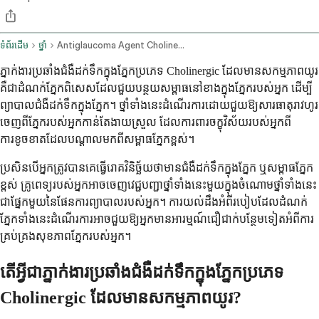
ទំព័រដើម
ថ្នាំ
Antiglaucoma Agent Cholinergic Long Acting Ophthalmic Route
ភ្នាក់ងារប្រឆាំងជំងឺដក់ទឹកក្នុងភ្នែកប្រភេទ Cholinergic ដែលមានសកម្មភាពយូរ
គឺជាដំណក់ភ្នែកពិសេសដែលជួយបន្ថយសម្ពាធនៅខាងក្នុងភ្នែករបស់អ្នក ដើម្បី
ព្យាបាលជំងឺដក់ទឹកក្នុងភ្នែក។ ថ្នាំទាំងនេះដំណើរការដោយជួយឱ្យសារធាតុរាវហូរ
ចេញពីភ្នែករបស់អ្នកកាន់តែងាយស្រួល ដែលការពារចក្ខុវិស័យរបស់អ្នកពី
ការខូចខាតដែលបណ្តាលមកពីសម្ពាធភ្នែកខ្ពស់។
ប្រសិនបើអ្នកត្រូវបានគេធ្វើរោគវិនិច្ឆ័យថាមានជំងឺដក់ទឹកក្នុងភ្នែក ឬសម្ពាធភ្នែក
ខ្ពស់ គ្រូពេទ្យរបស់អ្នកអាចចេញវេជ្ជបញ្ជាថ្នាំទាំងនេះមួយក្នុងចំណោមថ្នាំទាំងនេះ
ជាផ្នែកមួយនៃផែនការព្យាបាលរបស់អ្នក។ ការយល់ដឹងអំពីរបៀបដែលដំណក់
ភ្នែកទាំងនេះដំណើរការអាចជួយឱ្យអ្នកមានអារម្មណ៍ជឿជាក់បន្ថែមទៀតអំពីការ
គ្រប់គ្រងសុខភាពភ្នែករបស់អ្នក។
តើអ្វីជាភ្នាក់ងារប្រឆាំងជំងឺដក់ទឹកក្នុងភ្នែកប្រភេទ
Cholinergic ដែលមានសកម្មភាពយូរ?