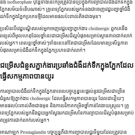
និង isoflurophate ប៉ុន្តែទាំងនេះកម្រត្រូវបានប្រើក្នុងការព្យាបាលជំងឺដក់ទឹកក្នុង
ភ្នែកសម័យទំនើបណាស់។ គ្រូពេទ្យភ្នែករបស់អ្នកទំនងជាចេញវេជ្ជបញ្ជាថ្នាំជំងឺ
ដក់ទឹកក្នុងភ្នែកប្រភេទថ្មីដែលមានផលប៉ះពាល់តិចជាងមុន។
ប្រសិនបើវេជ្ជបណ្ឌិតរបស់អ្នកចេញវេជ្ជបញ្ជាភ្នាក់ងារ cholinergic ពួកគេនឹង
ពន្យល់ពីមូលហេតុដែលថ្នាំនេះជាជម្រើសដ៏ល្អបំផុតសម្រាប់ស្ថានភាពជាក់លាក់
របស់អ្នក។ ពេលខ្លះថ្នាំចាស់ៗទាំងនេះនៅតែជាជម្រើសដែលមានប្រសិទ្ធភាព
បំផុតសម្រាប់ជំងឺដក់ទឹកក្នុងភ្នែកប្រភេទជាក់លាក់។
ជម្រើសជំនួសភ្នាក់ងារប្រឆាំងជំងឺដក់ទឹកក្នុងភ្នែកដែល
ធ្វើសកម្មភាពបានយូរ
ការព្យាបាលជំងឺដក់ទឹកក្នុងភ្នែកនាពេលបច្ចុប្បន្ននេះផ្តល់នូវជម្រើសជាច្រើន
ជំនួសឱ្យភ្នាក់ងារ cholinergic ដែលធ្វើសកម្មភាពបានយូរ ដែលជារឿយៗ
មានផលប៉ះពាល់តិចជាងមុន និងកាលវិភាគកម្រិតថ្នាំកាន់តែងាយស្រួល។ គ្រូ
ពេទ្យភ្នែករបស់អ្នកនឹងជួយអ្នកស្វែងរកជម្រើសនៃការព្យាបាលដ៏ល្អបំផុតសម្រាប់
តម្រូវការជាក់លាក់របស់អ្នក។
អាណាឡូក Prostaglandin បច្ចុប្បន្នគឺជាការព្យាបាលជួរទីមួយដែលត្រូវបាន