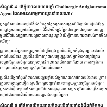
សំណួរទី 4. តើខ្ញុំអាចឈប់លេបថ្នាំ Cholinergic Antiglaucoma
Agent ដែលមានសកម្មភាពយូរនៅពេលណា?
អ្នកគួរតែឈប់លេបថ្នាំជំងឺដក់ទឹកក្នុងភ្នែកក្រោមការត្រួតពិនិត្យដោយផ្ទាល់ពីគ្រូ
ពេទ្យភ្នែករបស់អ្នកតែប៉ុណ្ណោះ។ ជំងឺដក់ទឹកក្នុងភ្នែកជាធម្មតាជាស្ថានភាពពេញ
មួយជីវិតដែលត្រូវការការព្យាបាលជាបន្តបន្ទាប់ ដើម្បីការពារការបាត់បង់ការមើល
ឃើញ។
គ្រូពេទ្យរបស់អ្នកអាចប្តូរអ្នកទៅជាថ្នាំផ្សេង ប្រសិនបើអ្នកកំពុងជួបប្រទះផលប៉ះ
ពាល់ដែលរំខាន ឬប្រសិនបើការព្យាបាលបច្ចុប្បន្នរបស់អ្នកមិនអាចគ្រប់គ្រង
សម្ពាធភ្នែករបស់អ្នកបានគ្រប់គ្រាន់។ ទោះជាយ៉ាងណាក៏ដោយ ការបញ្ឈប់ការ
ព្យាបាលទាំងស្រុងកម្រត្រូវបានណែនាំណាស់។
ប្រសិនបើអ្នកកំពុងពិចារណាបញ្ឈប់ថ្នាំរបស់អ្នកដោយសារតែផលប៉ះពាល់ ឬការ
ព្រួយបារម្ភផ្សេងទៀត សូមពិភាក្សាបញ្ហាទាំងនេះជាមួយគ្រូពេទ្យភ្នែករបស់អ្នក។
ពួកគេជារឿយៗអាចកែសម្រួលផែនការព្យាបាលរបស់អ្នក ឬណែនាំជម្រើសផ្សេង
ទៀតដែលអាចដំណើរការបានល្អជាងសម្រាប់អ្នក។
សំណួរទី ៥ តើខ្ញុំអាចបើកបរពេលកំពុងប្រើថ្នាំប្រឆាំងជំងឺដក់ទឹកក្នុង