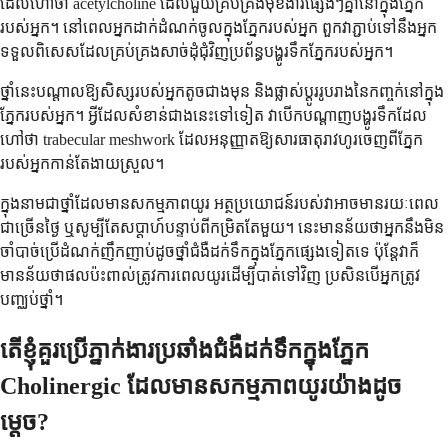
ដែលហៅថា acetylcholine ដែលជួយគ្រប់គ្រងមុខងារផ្សេងៗគ្នានៅក្នុងភ្នែក
របស់អ្នក។ នៅពេលអ្នកដាក់ដំណក់ចូលក្នុងភ្នែករបស់អ្នក ពួកវាភ្ជាប់ទៅនឹងអ្នក
ទទួលពិសេសដែលគ្រប់គ្រងសាច់ដុំជុំវិញប្រព័ន្ធបង្ហូរទឹកភ្នែករបស់អ្នក។
ថ្នាំនេះបណ្តាលឱ្យសិស្សរបស់អ្នកតូចជាងមុន និងផ្លាស់ប្តូររូបរាងនៃកញ្ចក់នៅក្នុង
ភ្នែករបស់អ្នក។ អ្វីដែលសំខាន់ជាងនេះទៅទៀត វាបើកបណ្តាញបង្ហូរទឹកដែល
ហៅថា trabecular meshwork ដែលអនុញ្ញាតឱ្យសារធាតុរាវហូរចេញពីភ្នែក
របស់អ្នកកាន់តែងាយស្រួល។
ក្នុងនាមជាថ្នាំដែលមានសកម្មភាពយូរ អត្ថប្រយោជន៍របស់វាអាចមានរយៈពេល
ជាច្រើនថ្ងៃ ឬសូម្បីតែសប្តាហ៍បន្ទាប់ពីកម្រិតតែមួយ។ នេះមានន័យថាអ្នកនឹងមិន
ចាំបាច់ប្រើដំណក់ញឹកញាប់ដូចថ្នាំជំងឺដក់ទឹកក្នុងភ្នែកផ្សេងទៀតទេ ប៉ុន្តែវាក៏
មានន័យថាផលប៉ះពាល់ត្រូវការពេលយូរដើម្បីបាត់ទៅវិញ ប្រសិនបើអ្នកត្រូវ
បញ្ឈប់ថ្នាំ។
តើខ្ញុំគួរប្រើភ្នាក់ងារប្រឆាំងជំងឺដក់ទឹកក្នុងភ្នែក
Cholinergic ដែលមានសកម្មភាពយូរយ៉ាងដូច
ម្តេច?