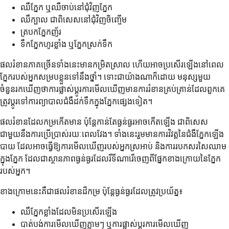
ឈឺភ្នែក ឬឈឺចាប់នៅជុំវិញភ្នែក
ឈឺក្បាល ជាពិសេសនៅជុំវិញចិញ្ចើម
ត្របកភ្នែកញ័រ
ទឹកភ្នែកហូរខ្លាំង ឬភ្នែកស្រក់ទឹក
ផលរំខានភាគច្រើនទាំងនេះមានកម្រិតស្រាល ហើយអាចប្រសើរឡើងនៅពេល
ភ្នែករបស់អ្នកសម្របខ្លួនទៅនឹងថ្នាំ។ ទោះជាយ៉ាងណាក៏ដោយ មនុស្សមួយ
ចំនួនរកឃើញថាការផ្លាស់ប្តូរការមើលឃើញមានការរំខានគ្រប់គ្រាន់ដែលពួកគេ
ត្រូវប្តូរទៅការព្យាបាលជំងឺដក់ទឹកក្នុងភ្នែកផ្សេងទៀត។
ផលរំខានដែលកម្រកើតមាន ប៉ុន្តែកាន់តែធ្ងន់ធ្ងរអាចកើតឡើង ជាពិសេស
ជាមួយនឹងការប្រើប្រាស់រយៈពេលវែង។ ទាំងនេះរួមមានការវិវត្តនៃជំងឺភ្នែកឡើង
បាយ ដែលអាចធ្វើឱ្យការមើលឃើញរបស់អ្នកស្រអាប់ និងការរបកសរសៃឈាម
ក្នុងភ្នែក ដែលជាស្ថានភាពធ្ងន់ធ្ងរដែលរីទីណារើចេញពីផ្នែកខាងក្រោយនៃភ្នែក
របស់អ្នក។
ខាងក្រោមនេះគឺជាផលរំខានដ៏កម្រ ប៉ុន្តែធ្ងន់ធ្ងរដែលត្រូវប្រយ័ត្ន៖
ឈឺភ្នែកខ្លាំងដែលមិនប្រសើរឡើង
បាត់បង់ការមើលឃើញភ្លាមៗ ឬការផ្លាស់ប្តូរការមើលឃើញ