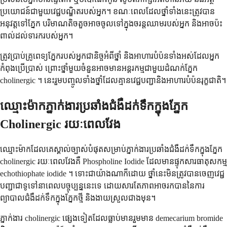
ប្រយោជន៍ជាមួយវេជ្ជបណ្ឌិតរបស់អ្នក។ ខណៈពេលដែលថ្នាំទាំងនេះត្រូវបាន
អនុវត្តទៅភ្នែក បរិមាណតិចតួចអាចចូលទៅក្នុងចរន្តឈាមរបស់អ្នក និងអាចប៉ះ
ពាល់ដល់ទារករបស់អ្នក។
ត្រូវប្រាប់គ្រូពេទ្យភ្នែករបស់អ្នកជានិច្ចអំពីថ្នាំ និងអាហារបំប៉នទាំងអស់ដែលអ្នក
កំពុងប្រើប្រាស់ ព្រោះថ្នាំមួយចំនួនអាចមានអន្តរកម្មជាមួយដំណក់ភ្នែក
cholinergic ។ នេះរួមបញ្ចូលទាំងថ្នាំដែលគ្មានវេជ្ជបញ្ជានិងអាហារបំប៉នរុក្ខជាតិ។
ឈ្មោះម៉ាកភ្នាក់ងារប្រឆាំងជំងឺដក់ទឹកក្នុងភ្នែក
Cholinergic រយៈពេលវែង
ឈ្មោះម៉ាកដែលគេស្គាល់ច្បាស់បំផុតសម្រាប់ភ្នាក់ងារប្រឆាំងជំងឺដក់ទឹកក្នុងភ្នែក
cholinergic រយៈពេលវែងគឺ Phospholine Iodide ដែលមានផ្ទុកសារធាតុសកម្ម
echothiophate iodide ។ ទោះជាយ៉ាងណាក៏ដោយ ថ្នាំនេះមិនត្រូវបានចេញវេជ្ជ
បញ្ជាជាទូទៅនាពេលបច្ចុប្បន្ននេះទេ ដោយសារតែភាពអាចរកបាននៃការ
ព្យាបាលជំងឺដក់ទឹកក្នុងភ្នែកថ្មី និងងាយស្រួលជាងមុន។
ភ្នាក់ងារ cholinergic ផ្សេងទៀតដែលធ្លាប់មានរួមមាន demecarium bromide