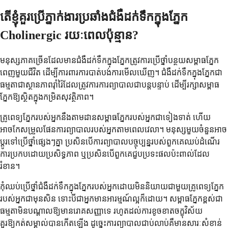
តើខ្ញុំគួរប្រើភ្នាក់ងារប្រឆាំងជំងឺដក់ទឹកក្នុងភ្នែក
Cholinergic រយៈពេលប៉ុន្មាន?
មនុស្សភាគច្រើនដែលមានជំងឺដក់ទឹកក្នុងភ្នែកត្រូវការប្រើថ្នាំបន្ថយសម្ពាធភ្នែក
ពេញមួយជីវិត ដើម្បីការពារការបាត់បង់ការមើលឃើញ។ ជំងឺដក់ទឹកក្នុងភ្នែកជា
ធម្មតាជាស្ថានភាពរ៉ាំរ៉ៃដែលត្រូវការការព្យាបាលជាបន្តបន្ទាប់ ដើម្បីរក្សាសម្ពាធ
ភ្នែកឱ្យស្ថិតក្នុងកម្រិតសុវត្ថិភាព។
គ្រូពេទ្យភ្នែករបស់អ្នកនឹងតាមដានសម្ពាធភ្នែករបស់អ្នកជាទៀងទាត់ ហើយ
អាចកែសម្រួលផែនការព្យាបាលរបស់អ្នកតាមពេលវេលា។ មនុស្សមួយចំនួនអាច
ប្តូរទៅប្រើថ្នាំផ្សេងៗគ្នា ប្រសិនបើការព្យាបាលបច្ចុប្បន្នរបស់ពួកគេឈប់ដំណើរ
ការប្រកបដោយប្រសិទ្ធភាព ឬប្រសិនបើពួកគេជួបប្រទះផលប៉ះពាល់ដែល
រំខាន។
កុំឈប់ប្រើថ្នាំជំងឺដក់ទឹកក្នុងភ្នែករបស់អ្នកដោយមិននិយាយជាមួយគ្រូពេទ្យភ្នែក
របស់អ្នកជាមុនសិន ទោះបីជាអ្នកមានអារម្មណ៍ល្អក៏ដោយ។ សម្ពាធភ្នែកខ្ពស់ជា
ធម្មតាមិនបណ្តាលឱ្យមានរោគសញ្ញាទេ រហូតដល់ការខូចខាតចក្ខុវិស័យ
គួរឱ្យកត់សម្គាល់បានកើតឡើង ដូច្នេះការព្យាបាលជាប់លាប់គឺមានសារៈសំខាន់