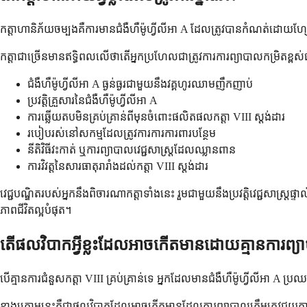
កត្តាហានិភ័យចម្បងគឺការមានជំងឺហឺម៉ូហ្វីលីអា A ដែលត្រូវបានកំណត់ដោយ
កត្តាជាច្រើនមានឥទ្ធិពលលើថាតើអ្នកប្រហែលជាត្រូវការការព្យាបាលកម្រិតខ្ពស់
ជំងឺហឺម៉ូហ្វីលីអា A ធ្ងន់ធ្ងរជាមួយនឹងវគ្គហូរឈាមញឹកញាប់
ប្រវត្តិគ្រួសារនៃជំងឺហឺម៉ូហ្វីលីអា A
ការឆ្លើយតបមិនគ្រប់គ្រាន់ពីមុនចំពោះផលិតផលកត្តា VIII ស្តង់ដារ
របៀបរស់នៅសកម្មដែលត្រូវការការការពារបន្ថែម
នីតិវិធីវះកាត់ ឬការព្យាបាលវេជ្ជសាស្រ្តដែលឈ្លានពាន
ការវិវត្តនៃសារធាតុរារាំងដល់កត្តា VIII ស្តង់ដារ
វេជ្ជបណ្ឌិតរបស់អ្នកនឹងពិចារណាកត្តាទាំងនេះ រួមជាមួយនឹងប្រវត្តិវេជ្ជសា
ភាពជីវិតល្អបំផុត។
តើផលវិបាកអ្វីខ្លះដែលអាចកើតមានដោយគ្មានការព្យាប
បើគ្មានការជំនួសកត្តា VIII គ្រប់គ្រាន់ទេ អ្នកដែលមានជំងឺហឺម៉ូហ្វីលីអា 
ខាង​ក្រោម​នេះ​គឺ​ជា​ផលវិបាក​ដែលអាច​កើត​មាន​ដែល​ការ​ព្យាបាល​ត្រឹមត្រូវ​ជួយ​កា