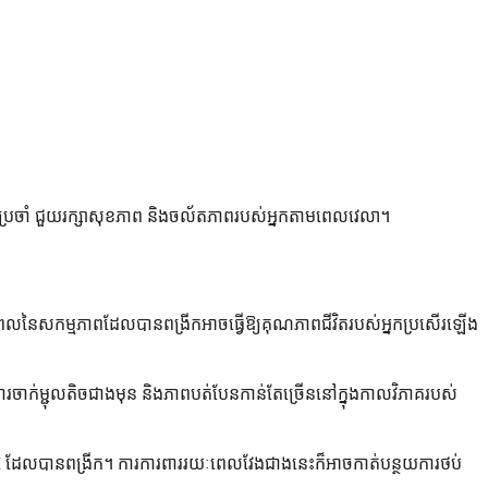
ជាប្រចាំ ជួយរក្សាសុខភាព និងចល័តភាពរបស់អ្នកតាមពេលវេលា។
 រយៈពេលនៃសកម្មភាពដែលបានពង្រីកអាចធ្វើឱ្យគុណភាពជីវិតរបស់អ្នកប្រសើរឡើង
ការចាក់ម្ជុលតិចជាងមុន និងភាពបត់បែនកាន់តែច្រើននៅក្នុងកាលវិភាគរបស់
 VIII ដែលបានពង្រីក។ ការការពាររយៈពេលវែងជាងនេះក៏អាចកាត់បន្ថយការថប់