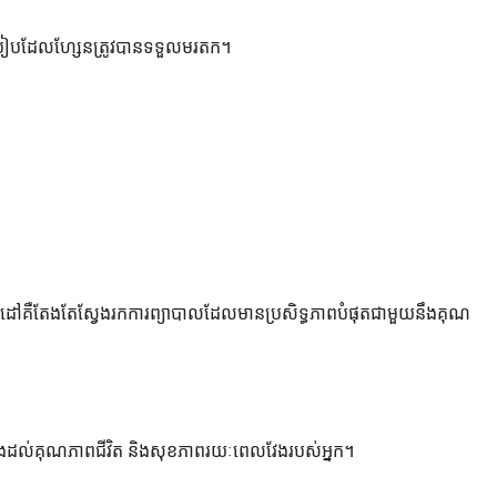
ែរបៀបដែលហ្សែនត្រូវបានទទួលមរតក។
េ។ គោលដៅគឺតែងតែស្វែងរកការព្យាបាលដែលមានប្រសិទ្ធភាពបំផុតជាមួយនឹងគុណ
ងខ្លាំងដល់គុណភាពជីវិត និងសុខភាពរយៈពេលវែងរបស់អ្នក។