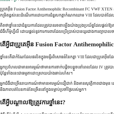
ប្រូតេអ៊ីន Fusion Factor Antihemophilic Recombinant FC VWF XTEN គឺជ
កម្រិតខ្ពស់នេះដំណើរការដោយការជំនួសកត្តាកំណកឈាម VIII ដែលបាត់ដែលរាងក
គិតថាថ្នាំនេះជាជំនួយការដែលត្រូវបានរចនាឡើងយ៉ាងប្រុងប្រយ័ត្នដែលផ្តល់ឱ្
ជំងឺហឺម៉ូហ្វីលី ដោយផ្តល់នូវការការពារដែលប្រើប្រាស់បានយូរជាងការព្យាបាល
តើអ្វីជាប្រូតេអ៊ីន Fusion Factor Antihemo
ថ្នាំនេះគឺជាកំណែដែលផលិតក្នុងមន្ទីរពិសោធន៍នៃកត្តា VIII ដែលជាប្រូតេអ៊
អ្នកប្រហែលជាមានអារម្មណ៍ថាមានការចាក់បន្តិចបន្តួចនៅពេលដែល IV ត្រូវបា
ប៉ុន្តែទាំងនេះជាធម្មតាដោះស្រាយយ៉ាងឆាប់រហ័ស។
អ្នកជំងឺជាច្រើនរាយការណ៍ថាមានអារម្មណ៍ជឿជាក់ និងមានសុវត្ថិភាពជាង
និងភាពបត់បែនកាន់តែច្រើននៅក្នុងទម្លាប់ប្រចាំថ្ងៃរបស់អ្នក។
តើអ្វីបណ្តាលឱ្យត្រូវការថ្នាំនេះ?