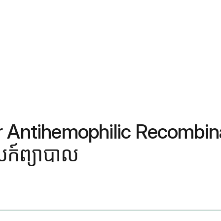
Factor Antihemophilic Recom
ទេសក៍ព្យាបាល