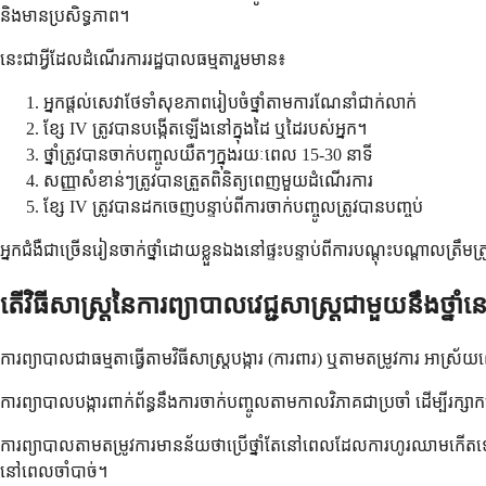
និងមានប្រសិទ្ធភាព។
នេះជាអ្វីដែលដំណើរការរដ្ឋបាលធម្មតារួមមាន៖
អ្នកផ្តល់សេវាថែទាំសុខភាពរៀបចំថ្នាំតាមការណែនាំជាក់លាក់
ខ្សែ IV ត្រូវបានបង្កើតឡើងនៅក្នុងដៃ ឬដៃរបស់អ្នក។
ថ្នាំត្រូវបានចាក់បញ្ចូលយឺតៗក្នុងរយៈពេល 15-30 នាទី
សញ្ញាសំខាន់ៗត្រូវបានត្រួតពិនិត្យពេញមួយដំណើរការ
ខ្សែ IV ត្រូវបានដកចេញបន្ទាប់ពីការចាក់បញ្ចូលត្រូវបានបញ្ចប់
អ្នកជំងឺជាច្រើនរៀនចាក់ថ្នាំដោយខ្លួនឯងនៅផ្ទះបន្ទាប់ពីការបណ្តុះបណ្តាលត្រឹម
តើវិធីសាស្ត្រនៃការព្យាបាលវេជ្ជសាស្រ្តជាមួយនឹងថ្នាំនេះ
ការព្យាបាលជាធម្មតាធ្វើតាមវិធីសាស្ត្របង្ការ (ការពារ) ឬតាមតម្រូវការ អាស្
ការព្យាបាលបង្ការពាក់ព័ន្ធនឹងការចាក់បញ្ចូលតាមកាលវិភាគជាប្រចាំ ដើម្បីរ
ការព្យាបាលតាមតម្រូវការមានន័យថាប្រើថ្នាំតែនៅពេលដែលការហូរឈាមកើតឡើង 
នៅពេលចាំបាច់។