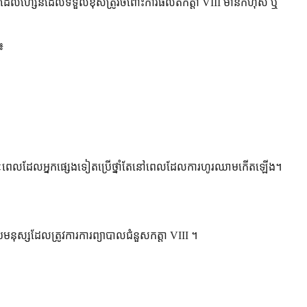
ងនៅពេលដែលហ្សែនដែលទទួលខុសត្រូវចំពោះការផលិតកត្តា VIII មានកំហុស ឬ
៖
រចាំ ខណៈពេលដែលអ្នកផ្សេងទៀតប្រើថ្នាំតែនៅពេលដែលការហូរឈាមកើតឡើង។
់មនុស្សដែលត្រូវការការព្យាបាលជំនួសកត្តា VIII ។