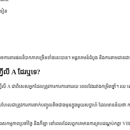
ងទៀត
ះ អាចការពារផលវិបាកភាគច្រើនទាំងនេះបាន។ អន្តរាគមន៍ដំបូង និងការតាមដាន
ហ្វីលី A ដែរឬទេ?
៉ូហ្វីលី A ជាពិសេសអ្នកដែលត្រូវការការការពាររយៈពេលវែងរវាងកម្រិតថ្នាំ។
នកប្រហែលជាត្រូវការការចាក់បញ្ចូលតិចជាងមុនក្នុងមួយសប្តាហ៍ ដែលមានន័យថា 
មក្នុងសកម្មភាពប្រចាំថ្ងៃ និងកីឡា នៅពេលដែលពួកគេមានការគ្របដណ្តប់កត្តា