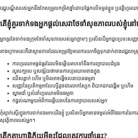
វេជ្ជបណ្ឌិតរបស់អ្នកនឹងកែសម្រួលកម្រិតថ្នាំដោយផ្អែកលើទម្ងន់ខ្លួន ប្រវត្តិ
តើខ្ញុំគួរទាក់ទងអ្នកផ្តល់សេវាថែទាំសុខភាពរបស់ខ្ញ
អ្នកគួរតែទាក់ទងក្រុមថែទាំសុខភាពរបស់អ្នកភ្លាមៗ ប្រសិនបើអ្នកជួបប្រទះស
ខាងក្រោមនេះគឺជាស្ថានភាពដែលតម្រូវឱ្យមានការយកចិត្តទុកដាក់ខាងវេជ្ជសាស្ត្
ការហូរឈាមធ្ងន់ធ្ងរដែលមិនឆ្លើយតបទៅនឹងការព្យាបាលដំបូង
របួសក្បាល ឬសង្ស័យថាមានការហូរឈាមខាងក្នុង
ឈឺសន្លាក់ ហើម ឬមិនអាចធ្វើចលនាបានធម្មតា
សញ្ញានៃប្រតិកម្មអាលែហ្សីដូចជារលាកស្បែក ពិបាកដកដង្ហើម ឬហើម
ស្នាមជាំ ឬលំនាំហូរឈាមមិនធម្មតា
កង្វល់ណាមួយអំពីការឆ្លើយតបនៃការព្យាបាលរបស់អ្នក
កុំស្ទាក់ស្ទើរក្នុងការទាក់ទងមកយើងខ្ញុំ ប្រសិនបើអ្នកមានចម្ងល់អំពីផែនការ
សុវត្ថិភាពរបស់អ្នក។
តើកត្តាហានិភ័យអ្វីខ្លះដែលត្រូវការថ្នាំនេះ?