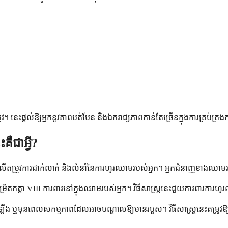
ត្រូវ។ នេះផ្តល់ឱ្យអ្នកនូវភាពបត់បែន និងឯករាជ្យភាពកាន់តែច្រើនក្នុងការគ្រប់គ
គឺជាអ្វី?
រ័យលើតម្រូវការជាក់លាក់ និងលំនាំនៃការហូរឈាមរបស់អ្នក។ អ្នកជំនាញខាងឈាមរបស់
ក្សាកម្រិតកត្តា VIII ការពារនៅក្នុងឈាមរបស់អ្នក។ វិធីសាស្ត្រនេះជួយការព
ឬមុនពេលសកម្មភាពដែលអាចបណ្តាលឱ្យមានរបួស។ វិធីសាស្ត្រនេះតម្រូវឱ្យមាន