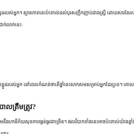
ហ្សែនរបស់អ្នក។ ស្ថានភាពនេះប៉ះពាល់ដល់បុរសញឹកញាប់ជាងស្ត្រី ដោយសារត
ជាក់លាក់នេះ:
ស្ត្រផ្ទាល់ខ្លួនរបស់អ្នក នៅពេលកំណត់ថាតើថ្នាំនេះសាកសមសម្រាប់អ្នកដែរឬទ
ាលត្រឹមត្រូវ?
A ប្រឈមនឹងហានិភ័យសុខភាពធ្ងន់ធ្ងរជាច្រើន។ ផលវិបាកទាំងនេះអាចប៉ះពាល់យ៉ា
រពារ​: