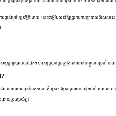
្នកពីការបង្កើតប្រូតេអ៊ីនកត្តា VIII ដែលមានមុខងារគ្រប់គ្រាន់។ នេះកើតឡើ
លាស់ប្តូរហ្សែនថ្មីក៏ដោយ។ នេះជាអ្វីដែលនាំឱ្យត្រូវការការព្យាបាលពិសេសនេះ
I
ិធីសាស្ត្រព្យាបាលល្អបំផុត។ មនុស្សមួយចំនួនត្រូវការការចាក់បញ្ចូលជាប្
ាល?
ូរឈាមដែលឈាមរបស់អ្នកមិនកកបានត្រឹមត្រូវ។ វាត្រូវបានរចនាឡើងជាពិសេសសម្រាប
ត្រដោយប្រុងប្រយ័ត្ន៖