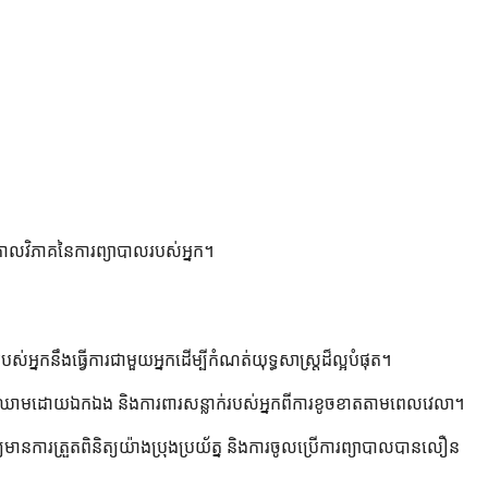
្រងកាលវិភាគនៃការព្យាបាលរបស់អ្នក។
អ្នកនឹងធ្វើការជាមួយអ្នកដើម្បីកំណត់យុទ្ធសាស្ត្រដ៏ល្អបំផុត។
ារការហូរឈាមដោយឯកឯង និងការពារសន្លាក់របស់អ្នកពីការខូចខាតតាមពេលវេលា។
ការត្រួតពិនិត្យយ៉ាងប្រុងប្រយ័ត្ន និងការចូលប្រើការព្យាបាលបានលឿន