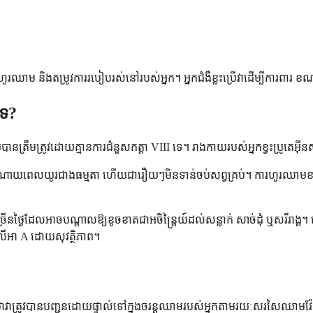
ំហូរឈាម និងតម្រូវការរបៀបរស់នៅរបស់អ្នក។ អ្នកជំងឺខ្លះប្រើវាដើម្បីការពា
ទេ?
បានត្រឹមត្រូវដោយគ្មានការជំនួសកត្តា VIII ទេ។ រាងកាយរបស់អ្នកខ្វះប្រូតេ
ចំណាយពេលយូរជាងធម្មតា ហើយជារឿយៗមិនទាន់ចប់សព្វគ្រប់។ ការហូរឈាមខាងក្ន
្រើនថ្ងៃដែលអាចបណ្តាលឱ្យខូចខាតជាអចិន្ត្រៃយ៍ដល់សន្លាក់ សាច់ដុំ ឬសរីរ
វីលីអា A ដោយសុវត្ថិភាព។
វាត្រូវបានបញ្ជូនដោយផ្ទាល់ទៅក្នុងចរន្តឈាមរបស់អ្នកតាមរយៈសរសៃឈាមវ៉ែន