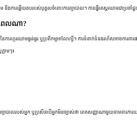
ហូរឈាម និងការឆ្លើយតបរបស់បុគ្គលចំពោះការព្យាបាល។ ការធ្វើតេស្តឈាមជាប្រចាំជ
ុំនៅពេលណា?
ញ្ញានៃការហូរឈាមធ្ងន់ធ្ងរ ឬប្រតិកម្មអាលែហ្សី។ ការទំនាក់ទំនងរហ័សអាចកា
រភ្លាមៗ៖
នៃការព្យាបាលរបស់អ្នក ឬប្រសិនបើអ្នកមិនច្បាស់ថា រោគសញ្ញាណាមួយទាមទារការយក