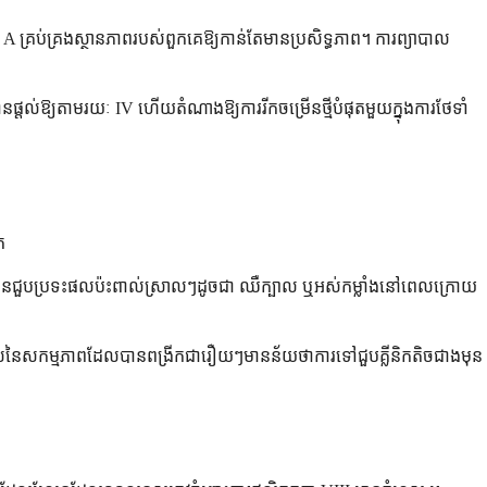
 គ្រប់គ្រងស្ថានភាពរបស់ពួកគេឱ្យកាន់តែមានប្រសិទ្ធភាព។ ការព្យាបាល
ផ្តល់ឱ្យតាមរយៈ IV ហើយតំណាងឱ្យការរីកចម្រើនថ្មីបំផុតមួយក្នុងការថែទាំ
ក
មួយចំនួនជួបប្រទះផលប៉ះពាល់ស្រាលៗដូចជា ឈឺក្បាល ឬអស់កម្លាំងនៅពេលក្រោយ
ពេលនៃសកម្មភាពដែលបានពង្រីកជារឿយៗមានន័យថាការទៅជួបគ្លីនិកតិចជាងមុន