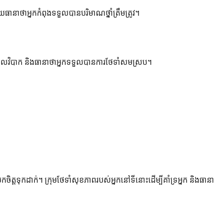
ួយធានាថាអ្នកកំពុងទទួលបានបរិមាណថ្នាំត្រឹមត្រូវ។
រពារផលវិបាក និងធានាថាអ្នកទទួលបានការថែទាំសមស្រប។
ចិត្តទុកដាក់។ ក្រុមថែទាំសុខភាពរបស់អ្នកនៅទីនោះដើម្បីគាំទ្រអ្នក និងធានា