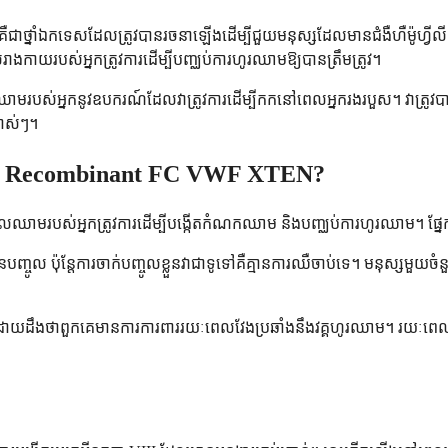
ាថ្នាំឯកទេសដែលត្រូវបានរចនាឡើងដើម្បីជួយមនុស្សដែលមានជំងឺហឺម៉ូហ្វីលី A
ាយរបស់អ្នកត្រូវការដើម្បីបញ្ឈប់ការហូរឈាមឱ្យបានត្រឹមត្រូវ។
យឈាមរបស់អ្នកនូវឧបករណ៍ដែលវាត្រូវការដើម្បីកកនៅពេលអ្នករងរបួស។ វាត្រូវបាន
ចាស់ៗ។
philic Recombinant FC VWF XTEN?
ីនដែលឈាមរបស់អ្នកត្រូវការដើម្បីបង្កើតកំណកឈាម និងបញ្ឈប់ការហូរឈាម។ ផ្នែ
នបញ្ចូល ប៉ុន្តែការចាក់បញ្ចូលខ្លួនវាជាទូទៅគឺគ្មានការឈឺចាប់ទេ។ មនុស្ស
មុន ដោយដឹងថាពួកគេមានការការពាររយៈពេលវែងប្រឆាំងនឹងវគ្គហូរឈាម។ រយៈ