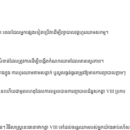
រ ខណៈពេលដែលអ្នកផ្សេងទៀតប្រើវាដើម្បីព្យាបាលវគ្គហូរឈាមសកម្ម។
អ៊ីនសំខាន់ដែលត្រូវការដើម្បីបង្កើតកំណកឈាមដែលមានស្ថេរភាព។
ុង ការហូរឈាមតាមសន្លាក់ ឬរបួសធ្ងន់ធ្ងរតម្រូវឱ្យមានការព្យាបាលភ្លាមៗ
ាង្គ។ នេះហើយជាមូលហេតុដែលការទទួលបានការព្យាបាលជំនួសកត្តា VIII ប្រកប
។ វិធីសាស្ត្រនេះធានាថាកត្តា VIII ទៅដល់ចរន្តឈាមរបស់អ្នកយ៉ាងឆាប់រហ័ស