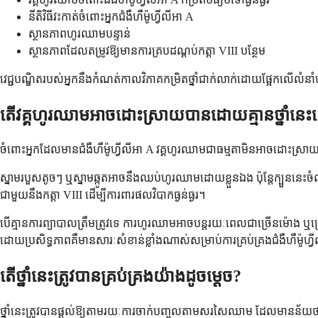
នីតិវិធីវះកាត់ចំពោះអ្នកជំងឺហឺម៉ូហ្វីលីអា A
ស្ថានភាពហូរឈាមបន្ទាន់
ស្ថានភាពដែលតម្រូវឱ្យមានការគ្របដណ្តប់កត្តា VIII បន្ថែម
វេជ្ជបណ្ឌិតរបស់អ្នកនឹងកំណត់កាលវិភាគកម្រិតថ្នាំជាក់លាក់ដោយផ្អែកលើលំនា
តើវគ្គហូរឈាមអាចដោះស្រាយបានដោយគ្មានថ្នាំនេះ
ចំពោះអ្នកដែលមានជំងឺហឺម៉ូហ្វីលីអា A វគ្គហូរឈាមជាធម្មតាមិនអាចដោះស្រាយ
ស្នាមរបួសតូចៗ ឬស្នាមឆ្កូតអាចនឹងឈប់ហូរឈាមដោយខ្លួនឯង ប៉ុន្តែក្បួននេះ
ជាមួយនឹងកត្តា VIII ដើម្បីការពារផលវិបាកធ្ងន់ធ្ងរ។
បើគ្មានការព្យាបាលត្រឹមត្រូវទេ ការហូរឈាមអាចបន្តរយៈពេលជាច្រើនម៉ោង ឬច
ដោយប្រសិទ្ធភាពគឺមានសារៈសំខាន់ខ្លាំងណាស់សម្រាប់ការគ្រប់គ្រងជំងឺហឺម៉ូហ្
តើថ្នាំនេះត្រូវបានគ្រប់គ្រងយ៉ាងដូចម្តេច?
ថ្នាំនេះត្រូវបានផ្តល់ឱ្យតាមរយៈការចាក់បញ្ចូលតាមសរសៃឈាម ដែលមានន័យថា