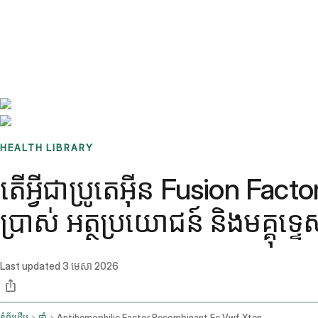
Benchmarks
Stories
FAQ
Sign up / Log in
HEALTH LIBRARY
តើអ្វីជាប្រូតេអ៊ីន Fusion 
ប្រាស់ អត្ថប្រយោជន៍ និងមគ្គុទ្
Last updated
3 មេសា 2026
ទំព័រដើម
ថ្នាំ
Antihemophilic Factor Recombinant Fc Vwf Xten Fusion Protein Ehtl Intravenous Route