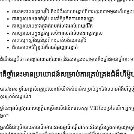
ការខូចខាតសន្លាក់រ៉ាំរ៉ៃ និងជំងឺរលាកសន្លាក់ពីការហូរឈាមម្តងហើយម្ត
ការហូរឈាមសាច់ដុំដែលនាំឱ្យកើតជារោគសញ្ញា
ការហូរឈាមខាងក្នុងគំរាមកំហែងដល់អាយុជីវិត
ការហូរឈាមក្នុងខួរក្បាលប៉ះពាល់ដល់មុខងារខួរក្បាល
ភាពស្លេកស្លាំងធ្ងន់ធ្ងរពីការបាត់បង់ឈាមរ៉ាំរ៉ៃ
ពិការភាពអចិន្រ្តៃយ៍ពីការបំផ្លាញសន្លាក់
ដំណឹងល្អគឺថា ការព្យាបាលជាប់លាប់ និងសមស្របជាមួយនឹងថ្នាំដូចជាថ្នាំនេ
តើថ្នាំនេះមានប្រយោជន៍សម្រាប់ការគ្រប់គ្រងជំងឺហឺម៉ូ
បាទ/ចាស ថ្នាំនេះផ្តល់អត្ថប្រយោជន៍យ៉ាងសំខាន់សម្រាប់អ្នកដែលមានជំងឺហឺម
គួរឱ្យកត់សម្គាល់។
ថ្នាំនេះផ្តល់នូវគុណសម្បត្តិជាច្រើនលើផលិតផលកត្តា VIII បែបប្រពៃណី។ អ្
អ្នក។
អ្នកជំងឺជាច្រើនរាយការណ៍ថាមានអារម្មណ៍ជឿជាក់កាន់តែច្រើនក្នុងការចូលរួ