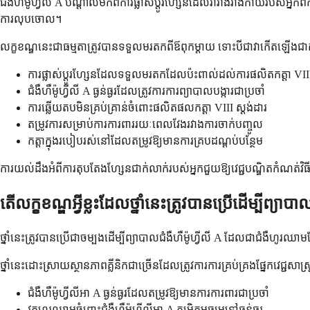
ជំងឺហឺម៉ូហ្វីលី A បណ្តាលមកពីការផ្លាស់ប្តូរហ្សែនដែលរារាំងរាងកាយរបស់អ
ការលុបចោល។
លក្ខខណ្ឌនេះជាធម្មតាត្រូវបានទទួលមរតកពីឪពុកម្តាយ ទោះបីជាវាកើតឡើងជាការផ្
ការផ្លាស់ប្តូរហ្សែនដែលទទួលមរតកដែលប៉ះពាល់ដល់ការផលិតកត្តា VII
ជំងឺហឺម៉ូហ្វីលី A ធ្ងន់ធ្ងរដែលត្រូវការការព្យាបាលបង្ការជាប្រចាំ
ការឆ្លើយតបមិនគ្រប់គ្រាន់ចំពោះផលិតផលកត្តា VIII ស្តង់ដារ
តម្រូវការសម្រាប់ការការពាររយៈពេលវែងរវាងការចាក់បញ្ចូល
កត្តាក្នុងរបៀបរស់នៅដែលតម្រូវឱ្យមានការគ្របដណ្តប់បន្ថែម
ការយល់ដឹងអំពីការតុបតែងហ្សែនជាក់លាក់របស់អ្នកជួយឱ្យវេជ្ជបណ្ឌិតកំណត់វ
តើលក្ខខណ្ឌអ្វីខ្លះដែលថ្នាំនេះត្រូវបានប្រើដើម្បីព្យាប
ថ្នាំនេះត្រូវបានប្រើជាចម្បងដើម្បីព្យាបាលជំងឺហឺម៉ូហ្វីលី A ដែលជាជំងឺហ
ថ្នាំនេះដោះស្រាយស្ថានភាពគ្លីនិកជាច្រើនដែលត្រូវការការគ្រប់គ្រងផ្នែកវេជ្ជសាស្
ជំងឺហឺម៉ូហ្វីលីអា A ធ្ងន់ធ្ងរដែលតម្រូវឱ្យមានការការពារជាប្រចាំ
វគ្គហូរឈាមចំពោះជំងឺហឺម៉ូហ្វីលីអា A កម្រិតមធ្យមទៅធ្ងន់ធ្ងរ