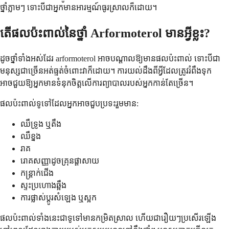
ថ្នាំភ្លាមៗ ទោះបីជាអ្នកមានអារម្មណ៍ធូរស្រាលក៏ដោយ។
តើផលប៉ះពាល់នៃថ្នាំ Arformoterol មានអ្វីខ្លះ?
ដូចថ្នាំទាំងអស់ដែរ arformoterol អាចបណ្តាលឱ្យមានផលប៉ះពាល់ ទោះបីជា
មនុស្សជាច្រើនអត់ធ្មត់ចំពោះវាក៏ដោយ។ ការយល់ដឹងពីអ្វីដែលត្រូវរំពឹងទុក
អាចជួយឱ្យអ្នកមានទំនុកចិត្តលើការព្យាបាលរបស់អ្នកកាន់តែច្រើន។
ផលប៉ះពាល់ទូទៅដែលអ្នកអាចជួបប្រទះរួមមាន:
ឈឺទ្រូង ឬតឹង
ឈឺខ្នង
រាគ
រោគសញ្ញាដូចគ្រុនផ្តាសាយ
កន្ត្រាក់ជើង
ស្ទះប្រហោងឆ្អឹង
ការផ្លាស់ប្តូរសំឡេង ឬស្អក
ផលប៉ះពាល់ទាំងនេះជាទូទៅមានកម្រិតស្រាល ហើយជារឿយៗប្រសើរឡើង