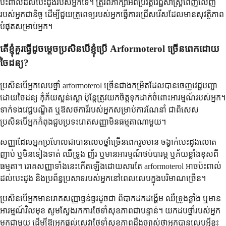
ប៉ះពាល់​ដល់​បេះដូង​របស់​អ្នក​ទេ។ ត្រូវ​ពិភាក្សា​អំពី​ប្រវត្តិ​វេជ្ជសាស្ត្រ​ពេញលេញ​
របស់​អ្នក​ជានិច្ច ដើម្បី​ជួយ​គ្រូពេទ្យ​របស់​អ្នក​ធ្វើ​ការ​ជ្រើសរើស​ដែល​មាន​សុវត្ថិភាព​
បំផុត​សម្រាប់​អ្នក។
តើ​ខ្ញុំ​គួរ​ធ្វើ​ដូចម្តេច​ប្រសិនបើ​ខ្ញុំ​ប្រើ Arformoterol ច្រើន​ពេក​ដោយ​
ចៃដន្យ?
ប្រសិនបើ​អ្នក​លេប​ថ្នាំ arformoterol ច្រើន​ជាង​កម្រិត​ដែល​បាន​ចេញវេជ្ជបញ្ជា​
ដោយ​ចៃដន្យ កុំ​ភ័យស្លន់ស្លោ ប៉ុន្តែ​ត្រូវ​យកចិត្តទុកដាក់​ចំពោះ​អារម្មណ៍​របស់​អ្នក។
ទាក់ទង​វេជ្ជបណ្ឌិត ឬ​ឱសថការី​របស់​អ្នក​សម្រាប់​ការណែនាំ ជាពិសេស​
ប្រសិនបើ​អ្នក​កំពុង​ជួបប្រទះ​រោគសញ្ញា​មិនធម្មតា​ណាមួយ។
សញ្ញា​ដែល​អ្នក​ប្រហែលជា​បាន​លេប​ថ្នាំ​ច្រើន​ពេក​រួមមាន ចង្វាក់​បេះដូង​លោត​
ញាប់ ឬ​មិន​ទៀងទាត់ ឈឺ​ទ្រូង ញ័រ ឬ​មាន​អារម្មណ៍​ថប់​បារម្ភ ឬ​ភ័យ​ខ្លាំង​ខុស​ពី​
ធម្មតា។ រោគសញ្ញា​ទាំងនេះ​កើតឡើង​ដោយសារ​តែ arformoterol អាច​ប៉ះពាល់​
ដល់​បេះដូង និង​ប្រព័ន្ធ​ប្រសាទ​របស់​អ្នក​នៅពេល​លេប​ក្នុង​បរិមាណ​ច្រើន។
ប្រសិនបើ​អ្នក​មាន​រោគសញ្ញា​ធ្ងន់ធ្ងរ​ដូចជា ពិបាក​ដកដង្ហើម ឈឺ​ទ្រូង​ខ្លាំង ឬ​មាន​
អារម្មណ៍​វិលមុខ សូម​ស្វែងរក​ការ​ថែទាំ​សុខភាព​ជាបន្ទាន់។ យក​ដប​ថ្នាំ​របស់​អ្នក​
មក​ជាមួយ ដើម្បី​ឱ្យ​អ្នក​ផ្តល់​សេវា​ថែទាំ​សុខភាព​ដឹង​ច្បាស់​ថា​អ្នក​បាន​លេប​អ្វី​ខ្លះ