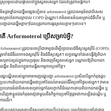
ស្រូបចូលដោយផ្ទាល់ទៅក្នុងសួតរបស់អ្នក ដែលវាត្រូវការធ្វើការ។
មិនដូចថ្នាំដកដង្ហើមផ្សេងទៀតទេ arformoterol ត្រូវបានអនុម័តជាពិសេស
សម្រាប់តែការព្យាបាល COPD ប៉ុណ្ណោះ។ វាមិនមានន័យសម្រាប់ជំងឺហឺត ឬ
បញ្ហាដកដង្ហើមភ្លាមៗដែលត្រូវការការធូរស្រាលភ្លាមៗនោះទេ។
តើ Arformoterol ប្រើសម្រាប់អ្វី?
Arformoterol ត្រូវបានគេប្រើជាចម្បងដើម្បីព្យាបាលជំងឺស្ទះសួតរ៉ាំរ៉ៃ (COPD)
រួមទាំងជំងឺរលាកទងសួតរ៉ាំរ៉ៃ និងជំងឺស្ទះសួត។ លក្ខខណ្ឌទាំងនេះធ្វើឱ្យពិបាក
សម្រាប់ខ្យល់ក្នុងការហូរចូល និងចេញពីសួតរបស់អ្នក បណ្តាលឱ្យពិបាកដក
ដង្ហើម និងពិបាកក្នុងការធ្វើសកម្មភាពប្រចាំថ្ងៃ។
វេជ្ជបណ្ឌិតរបស់អ្នកអាចចេញវេជ្ជបញ្ជា arformoterol ប្រសិនបើអ្នកកំពុងជួប
ប្រទះការពិបាកដកដង្ហើមជាប្រចាំដែលរំខានដល់ជីវិតប្រចាំថ្ងៃរបស់អ្នក។ វាមាន
ប្រយោជន៍ជាពិសេសសម្រាប់អ្នកដែលភ្ញាក់ពីដំណេកដោយពិបាកដកដង្ហើម ឬ
ឃើញថាខ្លួនឯងកំពុងតស៊ូជាមួយនឹងកិច្ចការប្រចាំថ្ងៃដូចជាការឡើងជណ្តើរ ឬ
ការដើរ។
ថ្នាំ​នេះ​ត្រូវ​បាន​រចនា​ឡើង​សម្រាប់​ការ​ប្រើប្រាស់​រយៈពេល​វែង​ជា​ប្រចាំ​ជាជាង​