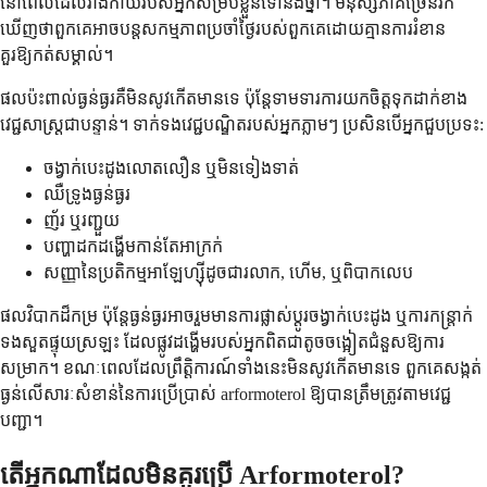
នៅពេលដែលរាងកាយរបស់អ្នកសម្របខ្លួនទៅនឹងថ្នាំ។ មនុស្សភាគច្រើនរក
ឃើញថាពួកគេអាចបន្តសកម្មភាពប្រចាំថ្ងៃរបស់ពួកគេដោយគ្មានការរំខាន
គួរឱ្យកត់សម្គាល់។
ផលប៉ះពាល់ធ្ងន់ធ្ងរគឺមិនសូវកើតមានទេ ប៉ុន្តែទាមទារការយកចិត្តទុកដាក់ខាង
វេជ្ជសាស្ត្រជាបន្ទាន់។ ទាក់ទងវេជ្ជបណ្ឌិតរបស់អ្នកភ្លាមៗ ប្រសិនបើអ្នកជួបប្រទះ:
ចង្វាក់បេះដូងលោតលឿន ឬមិនទៀងទាត់
ឈឺទ្រូងធ្ងន់ធ្ងរ
ញ័រ ឬរញ្ជួយ
បញ្ហាដកដង្ហើមកាន់តែអាក្រក់
សញ្ញានៃប្រតិកម្មអាឡែហ្ស៊ីដូចជារលាក, ហើម, ឬពិបាកលេប
ផលវិបាកដ៏កម្រ ប៉ុន្តែធ្ងន់ធ្ងរអាចរួមមានការផ្លាស់ប្តូរចង្វាក់បេះដូង ឬការកន្ត្រាក់
ទងសួតផ្ទុយស្រឡះ ដែលផ្លូវដង្ហើមរបស់អ្នកពិតជាតូចចង្អៀតជំនួសឱ្យការ
សម្រាក។ ខណៈពេលដែលព្រឹត្តិការណ៍ទាំងនេះមិនសូវកើតមានទេ ពួកគេសង្កត់
ធ្ងន់លើសារៈសំខាន់នៃការប្រើប្រាស់ arformoterol ឱ្យបានត្រឹមត្រូវតាមវេជ្ជ
បញ្ជា។
តើអ្នកណាដែលមិនគួរប្រើ Arformoterol?