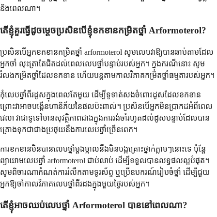
និង​ពេលណា។
តើ​ខ្ញុំ​គួរ​ធ្វើ​ដូចម្តេច​ប្រសិនបើ​ខ្ញុំ​ខកខាន​កម្រិត​ថ្នាំ Arformoterol?
ប្រសិនបើ​អ្នក​ខកខាន​កម្រិត​ថ្នាំ arformoterol សូម​លេប​វា​ឱ្យ​បាន​ឆាប់​តាម​ដែល​
អ្នក​ចាំ លុះត្រាតែ​ជិត​ដល់​ពេល​លេប​ថ្នាំ​បន្ទាប់​របស់​អ្នក។ ក្នុងករណី​នោះ សូម​
រំលង​កម្រិត​ថ្នាំ​ដែល​ខកខាន ហើយ​បន្ត​តាម​កាលវិភាគ​កម្រិត​ថ្នាំ​ធម្មតា​របស់​អ្នក។
កុំលេបថ្នាំពីរដូសក្នុងពេលតែមួយ ដើម្បីទូទាត់សងចំពោះដូសដែលខកខាន
ព្រោះវាអាចបង្កើនហានិភ័យនៃផលប៉ះពាល់។ ប្រសិនបើអ្នកមិនប្រាកដអំពីពេល
វេលា វាជាទូទៅមានសុវត្ថិភាពជាងក្នុងការរង់ចាំរហូតដល់ដូសបន្ទាប់ដែលបាន
គ្រោងទុកជាជាងប្រថុយនឹងការលេបថ្នាំច្រើនពេក។
ការខកខានមិនបានលេបថ្នាំម្តងម្កាលនឹងមិនបង្កគ្រោះថ្នាក់ភ្លាមៗនោះទេ ប៉ុន្តែ
ព្យាយាមលេបថ្នាំ arformoterol ជាប់លាប់ ដើម្បីទទួលបានលទ្ធផលល្អបំផុត។
សូមពិចារណាកំណត់ការរំលឹកតាមទូរស័ព្ទ ឬប្រើឧបករណ៍រៀបចំថ្នាំ ដើម្បីជួយ
អ្នកឱ្យចាំកាលវិភាគលេបថ្នាំពីរដងក្នុងមួយថ្ងៃរបស់អ្នក។
តើខ្ញុំអាចឈប់លេបថ្នាំ Arformoterol បាននៅពេលណា?