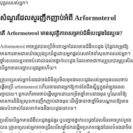
បុគ្គលរបស់អ្នក។
សំណួរដែលសួរញឹកញាប់អំពី Arformoterol
តើ Arformoterol មានសុវត្ថិភាពសម្រាប់ជំងឺបេះដូងដែរឬទេ?
Arformoterol អាច​ត្រូវ​បាន​ប្រើ​ចំពោះ​អ្នក​ដែល​មាន​ជំងឺ​បេះដូង ប៉ុន្តែ​វា​តម្រូវ​ឱ្យ​
មាន​ការ​តាមដាន​យ៉ាង​ប្រុងប្រយ័ត្ន​ដោយ​អ្នក​ផ្តល់​សេវា​ថែទាំ​សុខភាព​របស់​អ្នក។
ថ្នាំ​នេះ​ពេល​ខ្លះ​អាច​ប៉ះពាល់​ដល់​ចង្វាក់​បេះដូង ដែល​អាច​ជា​ការ​ព្រួយ​បារម្ភ​ប្រសិន​
បើ​អ្នក​មាន​បញ្ហា​បេះដូង​រួច​ហើយ។
គ្រូពេទ្យ​របស់​អ្នក​ទំនង​ជា​ចង់​ពិនិត្យ​មើល​មុខងារ​បេះដូង​របស់​អ្នក​មុន​ពេល​ចាប់
ផ្តើម​ប្រើ arformoterol ហើយ​តាមដាន​អ្នក​ឱ្យ​កាន់តែ​ជិតស្និទ្ធ​ក្នុង​អំឡុង​ពេល​
ព្យាបាល។ ពួកគេ​ក៏​អាច​ចាប់ផ្តើម​អ្នក​ដោយ​កម្រិត​ថ្នាំ​ទាប​ជាង​មុន ឬ​ណែនាំ​ឱ្យ​
មាន​ការ​ពិនិត្យ​សុខភាព​ញឹកញាប់​ជាង​មុន ដើម្បី​ធានា​ថា​ថ្នាំ​មិន​បណ្តាល​ឱ្យ​មាន​
ផល​ប៉ះពាល់​ដែល​ទាក់ទង​នឹង​បេះដូង​នោះ​ទេ។
ប្រសិនបើ​អ្នក​មាន​ជំងឺ​បេះដូង​ធ្ងន់ធ្ងរ ឬ​បញ្ហា​ចង្វាក់​បេះដូង​ដែល​មិន​អាច​គ្រប់គ្រង​
បាន គ្រូពេទ្យ​របស់​អ្នក​អាច​ជ្រើសរើស​ថ្នាំ​ដកដង្ហើម​ប្រភេទ​ផ្សេង​ដែល​ទំនង​ជា​មិន​