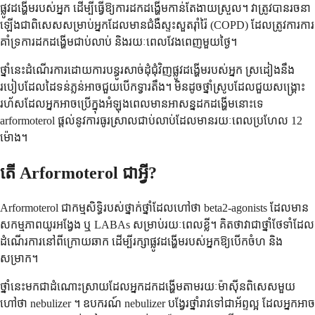
ផ្លូវដង្ហើមរបស់អ្នក ដើម្បីធ្វើឱ្យការដកដង្ហើមកាន់តែងាយស្រួល។ វាត្រូវបានរចនា
ឡើងជាពិសេសសម្រាប់អ្នកដែលមានជំងឺស្ទះសួតរ៉ាំរ៉ៃ (COPD) ដែលត្រូវការការ
គាំទ្រការដកដង្ហើមជាប់លាប់ និងរយៈពេលវែងពេញមួយថ្ងៃ។
ថ្នាំនេះដំណើរការដោយការបន្ធូរសាច់ដុំជុំវិញផ្លូវដង្ហើមរបស់អ្នក ស្រដៀងនឹង
របៀបដែលដៃទន់ភ្លន់អាចជួយបើកទ្វារតឹង។ មិនដូចថ្នាំស្រូបដែលជួយសង្គ្រោះ
រហ័សដែលអ្នកអាចប្រើក្នុងអំឡុងពេលមានអាសន្នដកដង្ហើមនោះទេ
arformoterol ផ្តល់នូវការធូរស្រាលជាប់លាប់ដែលមានរយៈពេលប្រហែល 12
ម៉ោង។
តើ Arformoterol ជាអ្វី?
Arformoterol ជាកម្មសិទ្ធិរបស់ថ្នាក់ថ្នាំដែលហៅថា beta2-agonists ដែលមាន
សកម្មភាពយូរអង្វែង ឬ LABAs សម្រាប់រយៈពេលខ្លី។ គិតថាវាជាថ្នាំថែទាំដែល
ដំណើរការនៅពីក្រោយឆាក ដើម្បីរក្សាផ្លូវដង្ហើមរបស់អ្នកឱ្យបើកចំហ និង
សម្រាក។
ថ្នាំនេះមកជាដំណោះស្រាយដែលអ្នកដកដង្ហើមតាមរយៈម៉ាស៊ីនពិសេសមួយ
ហៅថា nebulizer ។ ឧបករណ៍ nebulizer បង្វែរថ្នាំរាវទៅជាអ័ព្ទល្អ ដែលអ្នកអាច