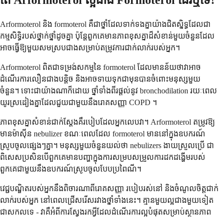
តើ Arformoterol ល្អជាង Formoterol ដែរឬទេ?
Arformoterol និង formoterol គឺជាថ្នាំដែលទាក់ទងគ្នាយ៉ាងជិតស្និទ្ធដែលជា
កម្មសិទ្ធិរបស់ថ្នាក់ថ្នាំដូចគ្នា ប៉ុន្តែពួកគេមានភាពខុសគ្នាដ៏សំខាន់មួយចំនួនដែល
អាចធ្វើឱ្យមួយសមស្របជាងសម្រាប់តម្រូវការជាក់លាក់របស់អ្នក។
Arformoterol ពិតជាទម្រង់សកម្មនៃ formoterol ដែលមានន័យថាវាអាច
ដំណើរការលឿនជាងបន្តិច និងអាចទាយទុកជាមុនបានចំពោះមនុស្សមួយ
ចំនួន។ ទោះជាយ៉ាងណាក៏ដោយ ថ្នាំទាំងពីរផ្តល់នូវ bronchodilation រយៈពេល
យូរស្រដៀងគ្នាដែលជួយជាមួយនឹងរោគសញ្ញា COPD ។
ភាពខុសគ្នាសំខាន់ជាក់ស្តែងគឺរបៀបដែលអ្នកលេបវា។ Arformoterol តម្រូវឱ្យ
មានម៉ាស៊ីន nebulizer ខណៈពេលដែល formoterol មាននៅក្នុងឧបករណ៍
ស្រូបចូលផ្សេងៗគ្នា។ មនុស្សមួយចំនួនយល់ថា nebulizers ងាយស្រួលប្រើ ជា
ពិសេសប្រសិនបើពួកគេមានបញ្ហាក្នុងការសម្របសម្រួលការដកដង្ហើមរបស់
ពួកគេជាមួយនឹងឧបករណ៍ស្រូបចូលបែបប្រពៃណី។
វេជ្ជបណ្ឌិតរបស់អ្នកនឹងពិចារណាពីរោគសញ្ញា របៀបរស់នៅ និងចំណូលចិត្តជាក់
លាក់របស់អ្នក នៅពេលជ្រើសរើសរវាងថ្នាំទាំងនេះ។ គ្មានមួយល្អជាងមួយទៀត
ជាសកលទេ - វាគឺអំពីការស្វែងរកអ្វីដែលដំណើរការល្អបំផុតសម្រាប់ស្ថានភាព