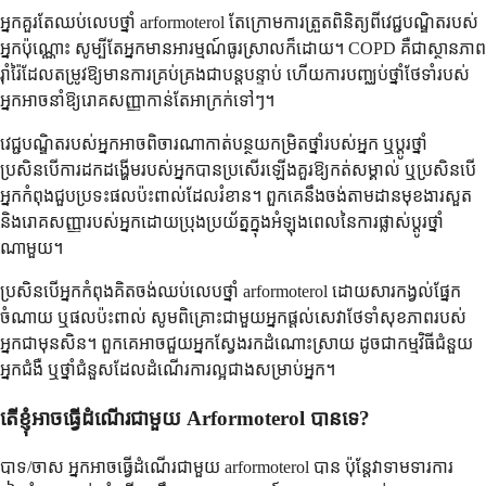
អ្នកគួរតែឈប់លេបថ្នាំ arformoterol តែក្រោមការត្រួតពិនិត្យពីវេជ្ជបណ្ឌិតរបស់
អ្នកប៉ុណ្ណោះ សូម្បីតែអ្នកមានអារម្មណ៍ធូរស្រាលក៏ដោយ។ COPD គឺជាស្ថានភាព
រ៉ាំរ៉ៃដែលតម្រូវឱ្យមានការគ្រប់គ្រងជាបន្តបន្ទាប់ ហើយការបញ្ឈប់ថ្នាំថែទាំរបស់
អ្នកអាចនាំឱ្យរោគសញ្ញាកាន់តែអាក្រក់ទៅៗ។
វេជ្ជបណ្ឌិតរបស់អ្នកអាចពិចារណាកាត់បន្ថយកម្រិតថ្នាំរបស់អ្នក ឬប្តូរថ្នាំ
ប្រសិនបើការដកដង្ហើមរបស់អ្នកបានប្រសើរឡើងគួរឱ្យកត់សម្គាល់ ឬប្រសិនបើ
អ្នកកំពុងជួបប្រទះផលប៉ះពាល់ដែលរំខាន។ ពួកគេនឹងចង់តាមដានមុខងារសួត
និងរោគសញ្ញារបស់អ្នកដោយប្រុងប្រយ័ត្នក្នុងអំឡុងពេលនៃការផ្លាស់ប្តូរថ្នាំ
ណាមួយ។
ប្រសិនបើអ្នកកំពុងគិតចង់ឈប់លេបថ្នាំ arformoterol ដោយសារកង្វល់ផ្នែក
ចំណាយ ឬផលប៉ះពាល់ សូមពិគ្រោះជាមួយអ្នកផ្តល់សេវាថែទាំសុខភាពរបស់
អ្នកជាមុនសិន។ ពួកគេអាចជួយអ្នកស្វែងរកដំណោះស្រាយ ដូចជាកម្មវិធីជំនួយ
អ្នកជំងឺ ឬថ្នាំជំនួសដែលដំណើរការល្អជាងសម្រាប់អ្នក។
តើខ្ញុំអាចធ្វើដំណើរជាមួយ Arformoterol បានទេ?
បាទ/ចាស អ្នកអាចធ្វើដំណើរជាមួយ arformoterol បាន ប៉ុន្តែវាទាមទារការ