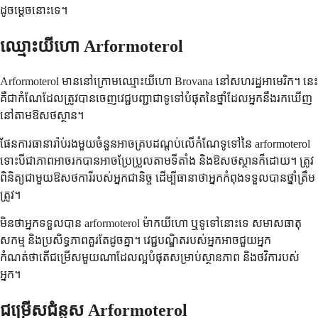
ដូចម្តេចនោះទេ។
ឈ្មោះយីហោ Arformoterol
Arformoterol មាននៅក្រោមឈ្មោះយីហោ Brovana នៅសហរដ្ឋអាមេរិក។ នេះ
គឺជាកំណែដែលត្រូវបានចេញវេជ្ជបញ្ជាជាទូទៅបំផុតនៃថ្នាំដែលអ្នកនឹងរកឃើញ
នៅតាមឱសថស្ថាន។
ផែនការធានារ៉ាប់រងមួយចំនួនអាចគ្របដណ្តប់លើកំណែទូទៅនៃ arformoterol
ទោះបីជាភាពអាចរកបានអាចប្រែប្រួលតាមទីតាំង និងឱសថស្ថានក៏ដោយ។ ត្រូវ
ពិនិត្យជាមួយឱសថការីរបស់អ្នកជានិច្ច ដើម្បីធានាថាអ្នកកំពុងទទួលបានថ្នាំត្រឹម
ត្រូវ។
មិនថាអ្នកទទួលបាន arformoterol ម៉ាកយីហោ ឬទូទៅនោះទេ សមាសធាតុ
សកម្ម និងប្រសិទ្ធភាពគួរតែដូចគ្នា។ វេជ្ជបណ្ឌិតរបស់អ្នកអាចជួយអ្នក
កំណត់ថាតើជម្រើសមួយណាដែលល្អបំផុតសម្រាប់ស្ថានភាព និងថវិការបស់
អ្នក។
ជម្រើសជំនួស Arformoterol