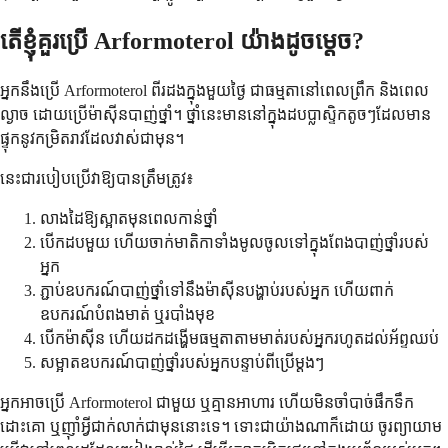
តើ​ខ្ញុំ​គួរ​ប្រើ Arformoterol យ៉ាងដូចម្តេច?
អ្នក​នឹង​ប្រើ Arformoterol ពីរដង​ក្នុង​មួយថ្ងៃ ជាធម្មតា​នៅពេល​ព្រឹក និង​ពេល​
ល្ងាច ដោយ​ប្រើ​ម៉ាស៊ីន​បាញ់ថ្នាំ។ ថ្នាំ​នេះ​មាន​នៅក្នុង​ដប​ប្លាស្ទិក​តូចៗ​ដែល​មាន​
ផ្ទុក​នូវ​កម្រិត​រាវ​ដែល​វាស់​ជាមុន។
នេះ​ជា​របៀប​ប្រើ​វា​ឱ្យ​បាន​ត្រឹមត្រូវ៖
លាងដៃ​ឱ្យ​ស្អាត​មុនពេល​កាន់​ថ្នាំ
បើក​ដប​មួយ ហើយ​ចាក់​មាតិកា​ទាំងមូល​ចូលទៅក្នុង​ពែង​បាញ់ថ្នាំ​របស់​
អ្នក
ភ្ជាប់​ឧបករណ៍​បាញ់ថ្នាំ​ទៅនឹង​ម៉ាស៊ីន​បង្ហាប់​របស់​អ្នក ហើយ​ពាក់​
ឧបករណ៍​បំពង​មាត់ ឬ​របាំងមុខ
បើក​ម៉ាស៊ីន ហើយ​ដកដង្ហើម​ធម្មតា​តាម​មាត់​របស់អ្នក​រហូតដល់​អ័ព្ទ​ឈប់
សម្អាត​ឧបករណ៍​បាញ់ថ្នាំ​របស់អ្នក​បន្ទាប់ពី​ប្រើ​ម្តងៗ
អ្នក​អាច​ប្រើ Arformoterol ជាមួយ ឬ​គ្មាន​អាហារ ហើយ​មិនចាំបាច់​ផឹកទឹក
ដោះគោ ឬ​ញ៉ាំ​អ្វី​ជាក់លាក់​ជាមុន​នោះទេ។ ទោះជាយ៉ាងណា​ក៏ដោយ ចូរ​ព្យាយាម​