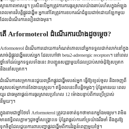
ស្ថានភាព​អាសន្ន។ ប្រសិនបើ​អ្នក​ត្រូវការ​ការ​ធូរស្រាល​យ៉ាង​ឆាប់រហ័ស​ក្នុងអំឡុង
ពេល​មាន​វិបត្តិ​ផ្លូវដង្ហើម អ្នក​នៅតែ​ត្រូវការ​ឧបករណ៍​ជំនួយ​ដាច់ដោយឡែក​មួយ​
ដែល​ដំណើរការ​លឿន​ជាងមុន។
តើ Arformoterol ដំណើរការ​យ៉ាងដូចម្តេច?
Arformoterol ដំណើរការ​ដោយ​ការ​កំណត់​គោលដៅ​អ្នកទទួល​ជាក់លាក់​នៅក្នុង​
សាច់ដុំ​ផ្លូវដង្ហើម​របស់​អ្នក ដែល​ហៅថា beta2-adrenergic receptors។ នៅពេល​
ថ្នាំ​ទៅដល់​អ្នកទទួល​ទាំងនេះ វា​បញ្ជូន​សញ្ញា​មួយ​ដែល​ប្រាប់​សាច់ដុំ​ឱ្យ​សម្រាក
និង​នៅ​សម្រាក។
ដំណើរការ​សម្រាក​នេះ​ជួយ​ពង្រីក​ផ្លូវដង្ហើម​របស់​អ្នក ធ្វើឱ្យ​ខ្យល់​ចូល និង​ចេញពី​
សួត​របស់​អ្នក​កាន់តែ​ងាយស្រួល។ ឥទ្ធិពល​នេះ​គឺ​បន្តិចម្តងៗ ប៉ុន្តែ​មាន​រយៈពេល​
យូរ ជាធម្មតា​ផ្តល់​ការ​ធូរស្រាល​ប្រហែល 12 ម៉ោង​បន្ទាប់ពី​ការ​ប្រើប្រាស់​
នីមួយៗ។
ក្នុងនាម​ជា​ថ្នាំ​ថែទាំ Arformoterol ត្រូវ​បាន​ចាត់ទុកថា​មាន​កម្លាំង​មធ្យម។ វាមិន​
មាន​ឥទ្ធិពល​ភ្លាមៗ​ដូច​ថ្នាំ​សង្គ្រោះ​ទេ ប៉ុន្តែ​វា​ផ្តល់​ការ​គាំទ្រ​យ៉ាង​រឹងមាំ និង​គួរឱ្យ​
ទុកចិត្ត​ដែល​ជួយ​ការពារ​បញ្ហា​ផ្លូវដង្ហើម​ពី​ការ​វិវត្តន៍​ពេញ​មួយថ្ងៃ។