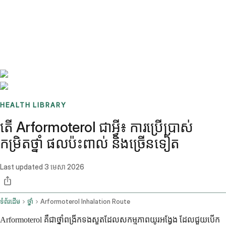
Benchmarks
Stories
FAQ
Sign up / Log in
HEALTH LIBRARY
តើ Arformoterol ជាអ្វី៖ ការប្រើប្រាស់
កម្រិតថ្នាំ ផលប៉ះពាល់ និងច្រើនទៀត
Last updated
3 មេសា 2026
ទំព័រដើម
ថ្នាំ
Arformoterol Inhalation Route
Arformoterol គឺជាថ្នាំពង្រីកទងសួតដែលសកម្មភាពយូរអង្វែង ដែលជួយបើក