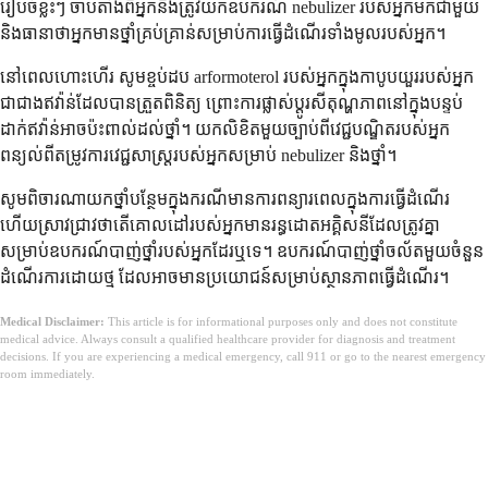
រៀបចំខ្លះៗ ចាប់តាំងពីអ្នកនឹងត្រូវយកឧបករណ៍ nebulizer របស់អ្នកមកជាមួយ
និងធានាថាអ្នកមានថ្នាំគ្រប់គ្រាន់សម្រាប់ការធ្វើដំណើរទាំងមូលរបស់អ្នក។
នៅពេលហោះហើរ សូមខ្ចប់ដប arformoterol របស់អ្នកក្នុងកាបូបយួររបស់អ្នក
ជាជាងឥវ៉ាន់ដែលបានត្រួតពិនិត្យ ព្រោះការផ្លាស់ប្តូរសីតុណ្ហភាពនៅក្នុងបន្ទប់
ដាក់ឥវ៉ាន់អាចប៉ះពាល់ដល់ថ្នាំ។ យកលិខិតមួយច្បាប់ពីវេជ្ជបណ្ឌិតរបស់អ្នក
ពន្យល់ពីតម្រូវការវេជ្ជសាស្ត្ររបស់អ្នកសម្រាប់ nebulizer និងថ្នាំ។
សូមពិចារណាយកថ្នាំបន្ថែមក្នុងករណីមានការពន្យារពេលក្នុងការធ្វើដំណើរ
ហើយស្រាវជ្រាវថាតើគោលដៅរបស់អ្នកមានរន្ធដោតអគ្គិសនីដែលត្រូវគ្នា
សម្រាប់ឧបករណ៍បាញ់ថ្នាំរបស់អ្នកដែរឬទេ។ ឧបករណ៍បាញ់ថ្នាំចល័តមួយចំនួន
ដំណើរការដោយថ្ម ដែលអាចមានប្រយោជន៍សម្រាប់ស្ថានភាពធ្វើដំណើរ។
Medical Disclaimer:
This article is for informational purposes only and does not constitute
medical advice. Always consult a qualified healthcare provider for diagnosis and treatment
decisions. If you are experiencing a medical emergency, call 911 or go to the nearest emergency
room immediately.