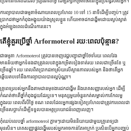
ប្រើ​វា​នៅ​ពេល​ដដែលៗ​រៀងរាល់ថ្ងៃ ដើម្បី​រក្សា​កម្រិត​ថេរ​នៅក្នុង​ប្រព័ន្ធ​របស់​អ្នក។
ការព្យាបាល​ជាធម្មតា​ចំណាយពេល​ប្រហែល 10 ទៅ 15 នាទី​ដើម្បី​បញ្ចប់។ ត្រូវ
ប្រាកដថា​អ្នក​កំពុង​អង្គុយ​យ៉ាង​ស្រួល​ខ្លួន ហើយ​អាច​ដកដង្ហើម​ដោយ​ស្ងប់ស្ងាត់​
ក្នុងអំឡុងពេល​ដំណើរការ​នេះ។
តើខ្ញុំគួរប្រើថ្នាំ Arformoterol រយៈពេលប៉ុន្មាន?
ជាធម្មតា Arformoterol ត្រូវបានចេញវេជ្ជបញ្ជាជាថ្នាំថែទាំរយៈពេលវែង
មានន័យថាអ្នកទំនងជាត្រូវលេបវាក្នុងកម្រិតទៀងទាត់រយៈពេលជាច្រើនខែ ឬ
ច្រើនឆ្នាំ។ រយៈពេលពិតប្រាកដអាស្រ័យលើស្ថានភាពរបស់អ្នក និងថាតើអ្នក
ឆ្លើយតបទៅនឹងការព្យាបាលបានល្អប៉ុណ្ណា។
គ្រូពេទ្យរបស់អ្នកនឹងតាមដានមុខងារដកដង្ហើម និងរោគសញ្ញារបស់អ្នក ដើម្បី
កំណត់ថាតើថ្នាំកំពុងជួយដែរឬទេ។ មនុស្សមួយចំនួនកត់សម្គាល់ការកែលម្អ
ក្នុងរយៈពេលពីរបីថ្ងៃ ខណៈពេលដែលអ្នកផ្សេងទៀតប្រហែលជាត្រូវការពេលជា
ច្រើនសប្តាហ៍ដើម្បីទទួលបានអត្ថប្រយោជន៍ពេញលេញ។
កុំឈប់លេបថ្នាំ arformoterol ភ្លាមៗដោយមិននិយាយជាមួយគ្រូពេទ្យជា
មុនសិន។ រោគសញ្ញាផ្លូវដង្ហើមរបស់អ្នកអាចកាន់តែអាក្រក់ ប្រសិនបើអ្នកបញ្ឈប់