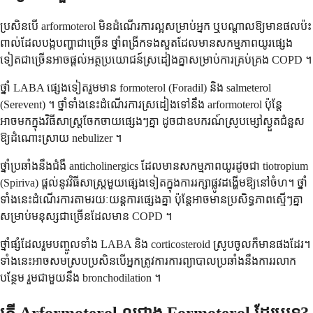
ប្រសិនបើ arformoterol មិនដំណើរការល្អសម្រាប់អ្នក ឬបណ្តាលឱ្យមានផលប៉ះ
ពាល់ដែលបង្កបញ្ហាជាច្រើន ថ្នាំពង្រីកទងសួតដែលមានសកម្មភាពយូរផ្សេង
ទៀតជាច្រើនអាចផ្តល់អត្ថប្រយោជន៍ស្រដៀងគ្នាសម្រាប់ការគ្រប់គ្រង COPD ។
ថ្នាំ LABA ផ្សេងទៀតរួមមាន formoterol (Foradil) និង salmeterol
(Serevent) ។ ថ្នាំទាំងនេះដំណើរការស្រដៀងទៅនឹង arformoterol ប៉ុន្តែ
អាចមកក្នុងវិធីសាស្ត្រចែកចាយផ្សេងៗគ្នា ដូចជាឧបករណ៍ស្រូបម្សៅស្ងួតជំនួស
ឱ្យដំណោះស្រាយ nebulizer ។
ថ្នាំប្រឆាំងនឹងជំងឺ anticholinergics ដែលមានសកម្មភាពយូរដូចជា tiotropium
(Spiriva) ផ្តល់នូវវិធីសាស្រ្តមួយផ្សេងទៀតក្នុងការរក្សាផ្លូវដង្ហើមឱ្យនៅចំហ។ ថ្នាំ
ទាំងនេះដំណើរការតាមរយៈយន្តការផ្សេងគ្នា ប៉ុន្តែអាចមានប្រសិទ្ធភាពស្មើៗគ្នា
សម្រាប់មនុស្សជាច្រើនដែលមាន COPD ។
ថ្នាំផ្សំដែលរួមបញ្ចូលទាំង LABA និង corticosteroid ស្រូបចូលក៏មានផងដែរ។
ទាំងនេះអាចសមស្របប្រសិនបើអ្នកត្រូវការការព្យាបាលប្រឆាំងនឹងការរលាក
បន្ថែម រួមជាមួយនឹង bronchodilation ។