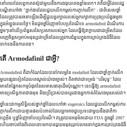
នៅពេលដែលពួកគេតស៊ូជាមួយនឹងការងងុយគេងខ្លាំងពេក។ វាគឺជាអ្វីដែលវេជ្ជ
បណ្ឌិតហៅថា "ភ្នាក់ងារដែលជួយលើកកម្ពស់ការភ្ញាក់រលឹក" - ជាពិសេសថ្នាំ
ដែលត្រូវបានរចនាឡើងដើម្បីជួយខួរក្បាលរបស់អ្នករក្សាការប្រុងប្រយ័ត្នធម្មតា
ក្នុងអំឡុងពេលថ្ងៃ។ មិនដូចថ្នាំរំញោចបែបប្រពៃណីទេ armodafinil ដំណើរការ
ថ្នមៗនៅលើប្រព័ន្ធសរសៃប្រសាទរបស់អ្នក ដែលធ្វើឱ្យវាក្លាយជាជម្រើសដែល
ពេញចិត្តសម្រាប់មនុស្សជាច្រើនដែលត្រូវការជំនួយក្នុងការគ្រប់គ្រងជំងឺដែល
ទាក់ទងនឹងការគេង។
តើ Armodafinil ជាអ្វី?
Armodafinil គឺជាកំណែដែលបានកែលម្អនៃ modafinil ដែលជាថ្នាំភ្ញាក់រលឹក
មួយផ្សេងទៀតដែលគេស្គាល់យ៉ាងច្បាស់។ គិតថាវាជាទម្រង់ "បរិសុទ្ធ" ដែល
មានតែផ្នែកសកម្មបំផុតនៃសមាសធាតុដើមប៉ុណ្ណោះ។ នេះធ្វើឱ្យ armodafinil
មានប្រសិទ្ធភាពជាងមុន និងប្រើប្រាស់បានយូរជាងអ្នកកាន់តំណែងមុនរបស់វា។
ថ្នាំនេះជាកម្មសិទ្ធិរបស់ថ្នាក់ថ្នាំដែលហៅថា eugeroics ដែលជួយលើកកម្ពស់ការ
ភ្ញាក់រលឹកដោយគ្មានផលប៉ះពាល់ដែលអ្នកអាចជួបប្រទះជាមួយនឹងជាតិកា
ហ្វេអ៊ីន ឬថ្នាំរំញោចបែបប្រពៃណី។ វាត្រូវបានអនុម័តដោយ FDA ក្នុងឆ្នាំ 2007
ហើយចាប់តាំងពីពេលនោះមកបានជួយមនុស្សរាប់លាននាក់ក្នុងការគ្រប់គ្រងជំងឺ