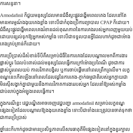
ការសន្ទនា។
Armodafinil ក៏ជួយមនុស្សដែលមានជំងឺស្ទះផ្លូវដង្ហើមពេលគេង ដែលនៅតែ
មានអារម្មណ៍ងងុយគេងខ្លាំង ទោះបីជាកំពុងប្រើការព្យាបាល CPAP ក៏ដោយ។
ជំងឺស្ទះផ្លូវដង្ហើមពេលគេងរំខានដល់គុណភាពនៃការគេងរបស់អ្នកពេញមួយយប់
ដោយបន្សល់ទុកឱ្យអ្នកអស់កម្លាំង ទោះបីជាទទួលបានអ្វីដែលហាក់ដូចជាម៉ោង
គេងគ្រប់គ្រាន់ក៏ដោយ។
ការប្រើប្រាស់ដ៏សំខាន់ទីបីគឺសម្រាប់ជំងឺនៃការគេងដែលបណ្តាលមកពីការងារ
ផ្លាស់ប្តូរ ដែលប៉ះពាល់ដល់មនុស្សដែលធ្វើការក្រៅម៉ោងប្រពៃណី ដូចជាការ
ផ្លាស់ប្តូរពេលយប់ កាលវិភាគបង្វិល ឬការចាប់ផ្តើមនៅពេលព្រឹកព្រលឹម។ លក្ខ
ខណ្ឌនេះកើតឡើងនៅពេលដែលវដ្តនៃការគេង-ភ្ញាក់ធម្មជាតិរបស់អ្នកក្លាយជា
មិនស៊ីសង្វាក់គ្នាជាមួយនឹងកាលវិភាគការងាររបស់អ្នក ដែលនាំឱ្យអស់កម្លាំង
ជាប់លាប់ក្នុងអំឡុងពេលធ្វើការ។
ក្នុងករណីខ្លះ វេជ្ជបណ្ឌិតអាចចេញវេជ្ជបញ្ជា armodafinil សម្រាប់លក្ខខណ្ឌ
ផ្សេងទៀតដែលបណ្តាលឱ្យងងុយគេងខ្លាំង ទោះបីជាទាំងនេះត្រូវបានចាត់ទុកថា
ជាការប្រើប្រាស់
ថ្នាំនេះក៏ហាក់ដូចជាមានប្រសិទ្ធភាពលើសារធាតុគីមីផ្សេងទៀតនៅក្នុងខួរក្បាល