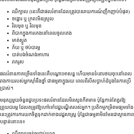
ឈឺក្បាល (នេះគឺជាផលរំខានដែលត្រូវបានរាយការណ៍ញឹកញាប់បំផុត)
ចង្អោរ ឬ ក្រពះមិនស្រួល
វិលមុខ ឬ វិលមុខ
ពិបាកក្នុងការគេងនៅពេលចូលគេង
មាត់ស្ងួត
ភ័យ ឬ ថប់បារម្ភ
បាត់បង់ចំណង់អាហារ
រាគរូស
ផលរំខានភាគច្រើនទាំងនេះគឺបណ្តោះអាសន្ន ហើយមានទំនោរថយចុះនៅពេល
រាងកាយរបស់អ្នកស៊ាំនឹងថ្នាំ ជាធម្មតាក្នុងរយៈពេលពីរបីសប្តាហ៍ដំបូងនៃការប្រើ
ប្រាស់។
មនុស្សមួយចំនួនជួបប្រទះផលរំខានដែលមិនសូវកើតមាន ប៉ុន្តែកាន់តែគួរឱ្យ
ព្រួយបារម្ភ ដែលតម្រូវឱ្យហៅទៅវេជ្ជបណ្ឌិតរបស់អ្នក។ ប្រតិកម្មកម្រិតមធ្យមទាំង
នេះត្រូវការការយកចិត្តទុកដាក់ខាងវេជ្ជសាស្ត្រ ប៉ុន្តែជាធម្មតាមិនមែនជាស្ថានភាព
បន្ទាន់នោះទេ៖
ឈឺក្បាលធ្ងន់ធ្ងរជាប់រហូត