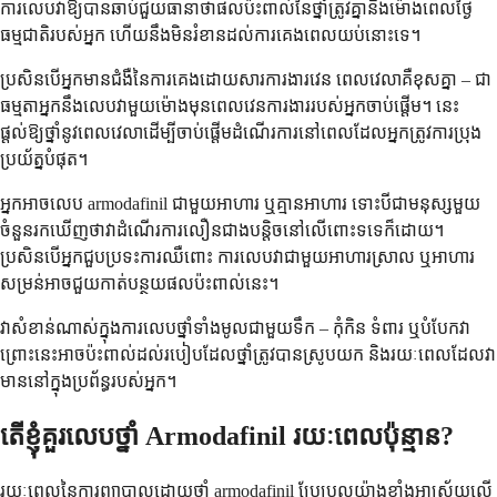
ការលេបវាឱ្យបានឆាប់ជួយធានាថាផលប៉ះពាល់នៃថ្នាំត្រូវគ្នានឹងម៉ោងពេលថ្ងៃ
ធម្មជាតិរបស់អ្នក ហើយនឹងមិនរំខានដល់ការគេងពេលយប់នោះទេ។
ប្រសិនបើអ្នកមានជំងឺនៃការគេងដោយសារការងារវេន ពេលវេលាគឺខុសគ្នា – ជា
ធម្មតាអ្នកនឹងលេបវាមួយម៉ោងមុនពេលវេនការងាររបស់អ្នកចាប់ផ្តើម។ នេះ
ផ្តល់ឱ្យថ្នាំនូវពេលវេលាដើម្បីចាប់ផ្តើមដំណើរការនៅពេលដែលអ្នកត្រូវការប្រុង
ប្រយ័ត្នបំផុត។
អ្នកអាចលេប armodafinil ជាមួយអាហារ ឬគ្មានអាហារ ទោះបីជាមនុស្សមួយ
ចំនួនរកឃើញថាវាដំណើរការលឿនជាងបន្តិចនៅលើពោះទទេក៏ដោយ។
ប្រសិនបើអ្នកជួបប្រទះការឈឺពោះ ការលេបវាជាមួយអាហារស្រាល ឬអាហារ
សម្រន់អាចជួយកាត់បន្ថយផលប៉ះពាល់នេះ។
វាសំខាន់ណាស់ក្នុងការលេបថ្នាំទាំងមូលជាមួយទឹក – កុំកិន ទំពារ ឬបំបែកវា
ព្រោះនេះអាចប៉ះពាល់ដល់របៀបដែលថ្នាំត្រូវបានស្រូបយក និងរយៈពេលដែលវា
មាននៅក្នុងប្រព័ន្ធរបស់អ្នក។
តើខ្ញុំគួរលេបថ្នាំ Armodafinil រយៈពេលប៉ុន្មាន?
រយៈពេលនៃការព្យាបាលដោយថ្នាំ armodafinil ប្រែប្រួលយ៉ាងខ្លាំងអាស្រ័យលើ