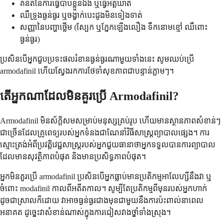
គំនិតនៃការធ្វើបាបខ្លួនឯង ឬធ្វើអត្តឃាត
ឈឺទ្រូងធ្ងន់ធ្ងរ ឬចង្វាក់បេះដូងមិនទៀងទាត់
សញ្ញានៃបញ្ហាថ្លើម (ស្បែក ឬភ្នែកឡើងលឿង ទឹកនោមខ្មៅ ឈឺពោះ
ធ្ងន់ធ្ងរ)
ប្រសិនបើអ្នកជួបប្រទះផលរំខានធ្ងន់ធ្ងរណាមួយទាំងនេះ សូមឈប់ប្រើ
armodafinil ហើយស្វែងរកការថែទាំសុខភាពជាបន្ទាន់ភ្លាមៗ។
តើអ្នកណាដែលមិនគួរប្រើ Armodafinil?
Armodafinil មិន​ស័ក្តិសម​សម្រាប់​មនុស្ស​គ្រប់​រូប ហើយ​មាន​ស្ថានភាព​សំខាន់ៗ​
ជា​ច្រើន​ដែល​គ្រូពេទ្យ​របស់​អ្នក​ទំនង​ជា​ណែនាំ​វិធីសាស្ត្រ​ព្យាបាល​ផ្សេង។ ការ​
ស្មោះត្រង់​អំពី​ប្រវត្តិ​វេជ្ជសាស្ត្រ​របស់​អ្នក​ជួយ​ធានា​ថា​អ្នក​ទទួល​បាន​ការព្យាបាល​
ដែល​មាន​សុវត្ថិភាព​បំផុត និង​មាន​ប្រសិទ្ធភាព​បំផុត។
អ្នក​មិន​គួរ​ប្រើ armodafinil ប្រសិនបើ​អ្នក​ធ្លាប់​មាន​ប្រតិកម្ម​អាលែហ្សី​នឹង​វា ឬ​
ចំពោះ modafinil កាលពី​អតីតកាល។ សូម្បីតែ​ប្រតិកម្ម​ពីមុន​របស់​អ្នក​ហាក់​
ដូចជា​ស្រាល​ក៏ដោយ វា​អាច​ធ្ងន់ធ្ងរ​ជាង​មុន​ជាមួយនឹង​ការ​ប៉ះពាល់​នាពេល​
អនាគត ដូច្នេះ​វា​សំខាន់​ណាស់​ក្នុង​ការ​ជៀសវាង​ថ្នាំ​ទាំងស្រុង។