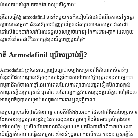
ដំណេករបស់ពួកគេកាន់តែមានប្រសិទ្ធភាព។
អ្វីដែលធ្វើឱ្យ armodafinil មានតែមួយគត់គឺរបៀបដែលវាដំណើរការនៅក្នុងខួរ
ក្បាលរបស់អ្នក។ ជំនួសឱ្យការជំរុញប្រព័ន្ធសរសៃប្រសាទរបស់អ្នក វាសំដៅ
ទៅលើតំបន់ជាក់លាក់ដែលទទួលខុសត្រូវចំពោះវដ្តនៃការគេង-ភ្ញាក់ ដែលជួយ
ស្តារលំនាំធម្មជាតិនៃការប្រុងប្រយ័ត្នពេញមួយថ្ងៃ។
តើ Armodafinil ប្រើសម្រាប់អ្វី?
Armodafinil ត្រូវបានចេញវេជ្ជបញ្ជាជាចម្បងសម្រាប់ជំងឺដំណេកសំខាន់ៗ
ចំនួនបីដែលបណ្តាលឱ្យងងុយគេងខ្លាំងពេកនៅពេលថ្ងៃ។ គ្រូពេទ្យរបស់អ្នកជា
ធម្មតានឹងពិចារណាថ្នាំនេះនៅពេលដែលការព្យាបាលផ្សេងទៀតមិនបានផ្តល់
ការធូរស្បើយគ្រប់គ្រាន់ ឬនៅពេលដែលអ្នកត្រូវការការប្រុងប្រយ័ត្នពេលថ្ងៃដែល
អាចទុកចិត្តបានសម្រាប់ហេតុផលការងារ ឬសុវត្ថិភាព។
លក្ខខណ្ឌទូទៅបំផុតដែលវាព្យាបាលគឺជំងឺងងុយដេក ដែលជាជំងឺសរសៃប្រសាទ
ដែលមនុស្សជួបប្រទះនូវវគ្គនៃការងងុយដេកភ្លាមៗ និងមិនអាចគ្រប់គ្រងបាន
នៅពេលថ្ងៃ។ ប្រសិនបើអ្នកមានជំងឺងងុយដេក អ្នកដឹងថាតើវាពិបាកយ៉ាងណា
ដើម្បីភ្ញាក់នៅពេលធ្វើសកម្មភាពសំខាន់ៗដូចជា ការបើកបរ ការងារ ឬសូម្បីតែ