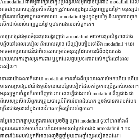
Armodafinil ជាធម្មតារក្សានៅក្នុងប្រព័ន្ធរបស់អ្នកបានយូរជាង modafinil ដែល
អាចជាគុណសម្បត្តិប្រសិនបើអ្នកត្រូវការការប្រុងប្រយ័ត្នពេញមួយថ្ងៃ។ មនុស្សជា
ច្រើនរកឃើញថាពួកគេអាចលេប armodafinil ម្តងក្នុងមួយថ្ងៃ និងរក្សាភាពភ្ញាក់
រលឹកជាប់លាប់ពេញមួយថ្ងៃ ឬវេនការងាររបស់ពួកគេ។
ការស្រាវជ្រាវមួយចំនួនបានបង្ហាញថា armodafinil អាចមានប្រសិទ្ធភាពជាង
បន្តិចនៅពេលរសៀល និងពេលល្ងាច បើប្រៀបធៀបទៅនឹង modafinil ។ នេះ
អាចមានប្រយោជន៍ជាពិសេសសម្រាប់មនុស្សដែលមានជំងឺងងុយគេង
ដោយសារការផ្លាស់ប្តូរការងារ ឬអ្នកដែលជួបប្រទះភាពអស់កម្លាំងនៅពេល
រសៀល។
ទោះជាយ៉ាងណាក៏ដោយ modafinil មានតាំងពីយូរយារណាស់មកហើយ ហើយ
មានការស្រាវជ្រាវយ៉ាងទូលំទូលាយបន្ថែមទៀតដែលគាំទ្រការប្រើប្រាស់របស់វា។
មនុស្សមួយចំនួនក៏រកឃើញថា រយៈពេលខ្លីជាងរបស់ modafinil គឺល្អជាង ជា
ពិសេសប្រសិនបើពួកគេព្រួយបារម្ភអំពីការរំខានដំណេក ឬចង់បានភាពបត់បែន
ច្រើនជាងមុននៅក្នុងកាលវិភាគកម្រិតថ្នាំរបស់ពួកគេ។
តម្លៃអាចជាកត្តាមួយក្នុងការសម្រេចចិត្ត ព្រោះ modafinil ទូទៅមានតាំងពី
យូរយារណាស់មកហើយ ហើយអាចមានតម្លៃថោកជាង armodafinil ។ ការ
ធានារ៉ាប់រងរបស់អ្នកក៏អាចពេញចិត្តថ្នាំមួយជាងថ្នាំផ្សេងទៀតផងដែរ។