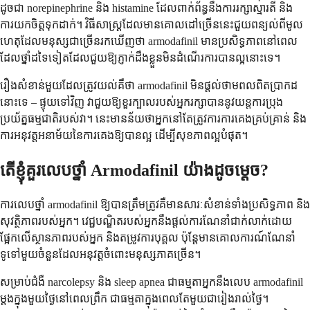
ដូចជា norepinephrine និង histamine ដែលពាក់ព័ន្ធនឹងការរក្សាស្មារតី និង
ការយកចិត្តទុកដាក់។ វិធីសាស្ត្រដែលមានគោលដៅច្រើននេះជួយពន្យល់ពីមូល
ហេតុដែលមនុស្សជាច្រើនរកឃើញថា armodafinil មានប្រសិទ្ធភាពនៅពេល
ដែលថ្នាំដទៃទៀតដែលជួយឱ្យភ្ញាក់ដឹងខ្លួនមិនដំណើរការបានល្អនោះទេ។
រឿងសំខាន់មួយដែលត្រូវយល់គឺថា armodafinil មិនផ្តល់ថាមពលពិតប្រាកដ
នោះទេ – ផ្ទុយទៅវិញ វាជួយឱ្យខួរក្បាលរបស់អ្នករក្សាបាននូវយន្តការប្រុង
ប្រយ័ត្នធម្មជាតិរបស់វា។ នេះមានន័យថាអ្នកនៅតែត្រូវការការគេងគ្រប់គ្រាន់ និង
ការអនុវត្តអនាម័យនៃការគេងឱ្យបានល្អ ដើម្បីសុខភាពល្អបំផុត។
តើខ្ញុំគួរលេបថ្នាំ Armodafinil យ៉ាងដូចម្តេច?
ការលេបថ្នាំ armodafinil ឱ្យបានត្រឹមត្រូវគឺមានសារៈសំខាន់ទាំងប្រសិទ្ធភាព និង
សុវត្ថិភាពរបស់អ្នក។ វេជ្ជបណ្ឌិតរបស់អ្នកនឹងផ្តល់ការណែនាំជាក់លាក់ដោយ
ផ្អែកលើស្ថានភាពរបស់អ្នក និងតម្រូវការបុគ្គល ប៉ុន្តែមានគោលការណ៍ណែនាំ
ទូទៅមួយចំនួនដែលអនុវត្តចំពោះមនុស្សភាគច្រើន។
សម្រាប់ជំងឺ narcolepsy និង sleep apnea ជាធម្មតាអ្នកនឹងលេប armodafinil
ម្តងក្នុងមួយថ្ងៃនៅពេលព្រឹក ជាធម្មតាក្នុងពេលតែមួយជារៀងរាល់ថ្ងៃ។