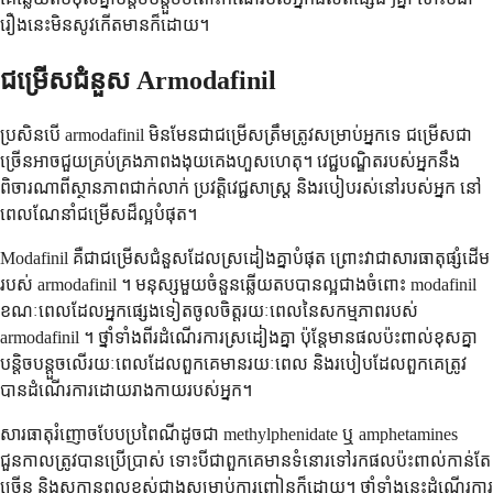
រឿងនេះមិនសូវកើតមានក៏ដោយ។
ជម្រើសជំនួស Armodafinil
ប្រសិនបើ armodafinil មិនមែនជាជម្រើសត្រឹមត្រូវសម្រាប់អ្នកទេ ជម្រើសជា
ច្រើនអាចជួយគ្រប់គ្រងភាពងងុយគេងហួសហេតុ។ វេជ្ជបណ្ឌិតរបស់អ្នកនឹង
ពិចារណាពីស្ថានភាពជាក់លាក់ ប្រវត្តិវេជ្ជសាស្ត្រ និងរបៀបរស់នៅរបស់អ្នក នៅ
ពេលណែនាំជម្រើសដ៏ល្អបំផុត។
Modafinil គឺជាជម្រើសជំនួសដែលស្រដៀងគ្នាបំផុត ព្រោះវាជាសារធាតុផ្សំដើម
របស់ armodafinil ។ មនុស្សមួយចំនួនឆ្លើយតបបានល្អជាងចំពោះ modafinil
ខណៈពេលដែលអ្នកផ្សេងទៀតចូលចិត្តរយៈពេលនៃសកម្មភាពរបស់
armodafinil ។ ថ្នាំទាំងពីរដំណើរការស្រដៀងគ្នា ប៉ុន្តែមានផលប៉ះពាល់ខុសគ្នា
បន្តិចបន្តួចលើរយៈពេលដែលពួកគេមានរយៈពេល និងរបៀបដែលពួកគេត្រូវ
បានដំណើរការដោយរាងកាយរបស់អ្នក។
សារធាតុរំញោចបែបប្រពៃណីដូចជា methylphenidate ឬ amphetamines
ជួនកាលត្រូវបានប្រើប្រាស់ ទោះបីជាពួកគេមានទំនោរទៅរកផលប៉ះពាល់កាន់តែ
ច្រើន និងសក្តានុពលខ្ពស់ជាងសម្រាប់ការញៀនក៏ដោយ។ ថ្នាំទាំងនេះដំណើរការ