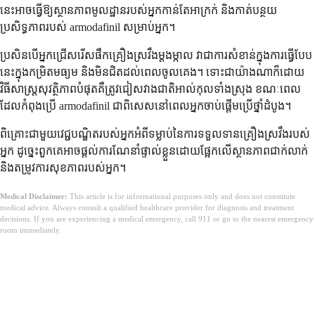
នេះអាចធ្វើឱ្យស្ថានភាពមូលដ្ឋានរបស់អ្នកកាន់តែអាក្រក់ និងកាត់បន្ថយ
ប្រសិទ្ធភាពរបស់ armodafinil សម្រាប់អ្នក។
ប្រសិនបើអ្នកជ្រើសរើសផឹកគ្រឿងស្រវឹងម្តងម្កាល វាជាការសំខាន់ក្នុងការធ្វើបែប
នេះក្នុងកម្រិតមធ្យម និងមិនជិតដល់ពេលចូលគេង។ ទោះជាយ៉ាងណាក៏ដោយ
វិធីសាស្ត្រសុវត្ថិភាពបំផុតគឺត្រូវជៀសវាងជាតិអាល់កុលទាំងស្រុង ខណៈពេល
ដែលកំពុងប្រើ armodafinil ជាពិសេសនៅពេលអ្នកចាប់ផ្តើមប្រើថ្នាំដំបូង។
ពិគ្រោះជាមួយវេជ្ជបណ្ឌិតរបស់អ្នកអំពីទម្លាប់នៃការទទួលទានគ្រឿងស្រវឹងរបស់
អ្នក ដូច្នេះពួកគេអាចផ្តល់ការណែនាំផ្ទាល់ខ្លួនដោយផ្អែកលើស្ថានភាពជាក់លាក់
និងតម្រូវការសុខភាពរបស់អ្នក។
Medical Disclaimer:
This article is for informational purposes only and does not constitute
medical advice. Always consult a qualified healthcare provider for diagnosis and treatment
decisions. If you are experiencing a medical emergency, call 911 or go to the nearest emergency
room immediately.