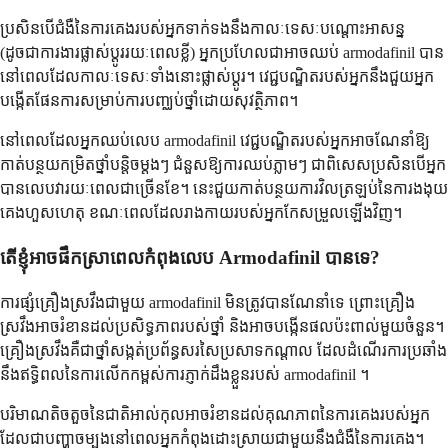
ប្រសិនបើជំងឺនៃការគេងរបស់អ្នកទាក់ទងនឹងកាលៈទេសៈបណ្តោះអាសន្ន
(ដូចជាការងារផ្លាស់ប្តូររយៈពេលខ្លី) អ្នកប្រហែលជាអាចឈប់ armodafinil បាន
នៅពេលដែលកាលៈទេសៈទាំងនោះផ្លាស់ប្តូរ។ វេជ្ជបណ្ឌិតរបស់អ្នកនឹងជួយអ្នក
បង្កើតផែនការសម្រាប់ការបញ្ឈប់ថ្នាំដោយសុវត្ថិភាព។
នៅពេលដែលអ្នកឈប់លេប armodafinil វេជ្ជបណ្ឌិតរបស់អ្នកអាចណែនាំឱ្យ
កាត់បន្ថយកម្រិតថ្នាំបន្តិចម្តងៗ ជំនួសឱ្យការឈប់ភ្លាមៗ ជាពិសេសប្រសិនបើអ្នក
បានលេបវារយៈពេលជាច្រើនខែ។ នេះជួយកាត់បន្ថយការវិលត្រឡប់នៃការងងុយ
គេងហួសហេតុ ខណៈពេលដែលរាងកាយរបស់អ្នកកែសម្រួលឡើងវិញ។
តើខ្ញុំអាចផឹកស្រាពេលកំពុងលេប Armodafinil បានទេ?
ការផ្សំគ្រឿងស្រវឹងជាមួយ armodafinil មិនត្រូវបានណែនាំទេ ព្រោះគ្រឿង
ស្រវឹងអាចរំខានដល់ប្រសិទ្ធភាពរបស់ថ្នាំ និងអាចបង្កើនផលប៉ះពាល់មួយចំនួន។
គ្រឿងស្រវឹងគឺជាថ្នាំសង្កត់ប្រព័ន្ធសរសៃប្រសាទកណ្តាល ដែលដំណើរការប្រឆាំង
នឹងឥទ្ធិពលនៃការលើកកម្ពស់ការភ្ញាក់ដឹងខ្លួនរបស់ armodafinil ។
បរិមាណតិចតួចនៃជាតិអាល់កុលអាចរំខានដល់គុណភាពនៃការគេងរបស់អ្នក
ដែលជាបញ្ហាចម្បងនៅពេលអ្នកកំពុងដោះស្រាយជាមួយនឹងជំងឺនៃការគេង។