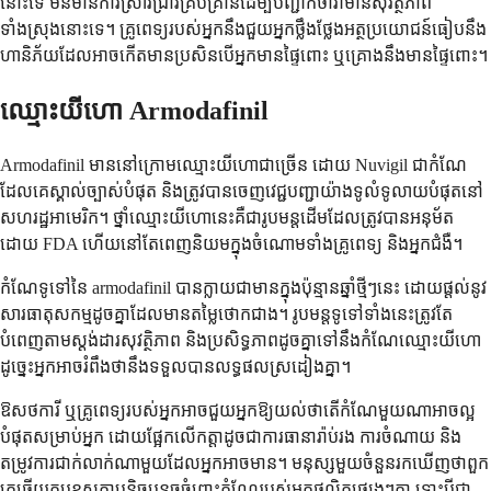
នោះទេ មិនមាន​ការស្រាវជ្រាវ​គ្រប់គ្រាន់​ដើម្បី​បញ្ជាក់ថា​វា​មាន​សុវត្ថិភាព​
ទាំងស្រុង​នោះទេ។ គ្រូពេទ្យ​របស់​អ្នក​នឹង​ជួយ​អ្នក​ថ្លឹងថ្លែង​អត្ថប្រយោជន៍​ធៀប​នឹង​
ហានិភ័យ​ដែលអាចកើតមាន​ប្រសិនបើ​អ្នក​មាន​ផ្ទៃពោះ ឬ​គ្រោង​នឹង​មាន​ផ្ទៃពោះ។
ឈ្មោះ​យីហោ Armodafinil
Armodafinil មាន​នៅក្រោម​ឈ្មោះ​យីហោ​ជាច្រើន ដោយ Nuvigil ជា​កំណែ​
ដែល​គេ​ស្គាល់​ច្បាស់​បំផុត និង​ត្រូវបាន​ចេញវេជ្ជបញ្ជា​យ៉ាង​ទូលំទូលាយ​បំផុត​នៅ​
សហរដ្ឋអាមេរិក។ ថ្នាំ​ឈ្មោះ​យីហោ​នេះ​គឺជា​រូបមន្ត​ដើម​ដែល​ត្រូវបាន​អនុម័ត​
ដោយ FDA ហើយ​នៅតែ​ពេញនិយម​ក្នុងចំណោម​ទាំង​គ្រូពេទ្យ និង​អ្នកជំងឺ។
កំណែទូទៅនៃ armodafinil បានក្លាយជាមានក្នុងប៉ុន្មានឆ្នាំថ្មីៗនេះ ដោយផ្តល់នូវ
សារធាតុសកម្មដូចគ្នាដែលមានតម្លៃថោកជាង។ រូបមន្តទូទៅទាំងនេះត្រូវតែ
បំពេញតាមស្តង់ដារសុវត្ថិភាព និងប្រសិទ្ធភាពដូចគ្នាទៅនឹងកំណែឈ្មោះយីហោ
ដូច្នេះអ្នកអាចរំពឹងថានឹងទទួលបានលទ្ធផលស្រដៀងគ្នា។
ឱសថការី ឬគ្រូពេទ្យរបស់អ្នកអាចជួយអ្នកឱ្យយល់ថាតើកំណែមួយណាអាចល្អ
បំផុតសម្រាប់អ្នក ដោយផ្អែកលើកត្តាដូចជាការធានារ៉ាប់រង ការចំណាយ និង
តម្រូវការជាក់លាក់ណាមួយដែលអ្នកអាចមាន។ មនុស្សមួយចំនួនរកឃើញថាពួក
គេឆ្លើយតបខុសគ្នាបន្តិចបន្តួចចំពោះកំណែរបស់អ្នកផលិតផ្សេងៗគ្នា ទោះបីជា