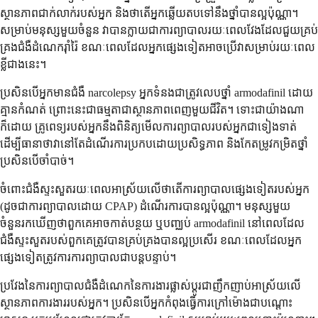
ស្ថានភាពជាក់លាក់របស់អ្នក និងថាតើអ្នកឆ្លើយតបទៅនឹងថ្នាំបានល្អប៉ុណ្ណា។
សម្រាប់មនុស្សមួយចំនួន វាបានក្លាយជាការព្យាបាលរយៈពេលវែងដែលជួយគ្រប់
គ្រងជំងឺដំណេករ៉ាំរ៉ៃ ខណៈពេលដែលអ្នកផ្សេងទៀតអាចប្រើវាសម្រាប់រយៈពេល
ខ្លីជាងនេះ។
ប្រសិនបើអ្នកមានជំងឺ narcolepsy អ្នកទំនងជាត្រូវលេបថ្នាំ armodafinil ដោយ
គ្មានកំណត់ ព្រោះនេះជាធម្មតាជាស្ថានភាពពេញមួយជីវិត។ ទោះជាយ៉ាងណា
ក៏ដោយ គ្រូពេទ្យរបស់អ្នកនឹងពិនិត្យមើលការព្យាបាលរបស់អ្នកជាទៀងទាត់
ដើម្បីធានាថាវានៅតែដំណើរការប្រកបដោយប្រសិទ្ធភាព និងកែតម្រូវកម្រិតថ្នាំ
ប្រសិនបើចាំបាច់។
ចំពោះជំងឺស្ទះសួតរយៈពេលអាស្រ័យលើថាតើការព្យាបាលផ្សេងទៀតរបស់អ្នក
(ដូចជាការព្យាបាលដោយ CPAP) ដំណើរការបានល្អប៉ុណ្ណា។ មនុស្សមួយ
ចំនួនរកឃើញថាពួកគេអាចកាត់បន្ថយ ឬបញ្ឈប់ armodafinil នៅពេលដែល
ជំងឺស្ទះសួតរបស់ពួកគេត្រូវបានគ្រប់គ្រងបានល្អប្រសើរ ខណៈពេលដែលអ្នក
ផ្សេងទៀតត្រូវការការព្យាបាលជាបន្តបន្ទាប់។
ប្រវែងនៃការព្យាបាលជំងឺដំណេកនៃការងារផ្លាស់ប្តូរជាញឹកញាប់អាស្រ័យលើ
ស្ថានភាពការងាររបស់អ្នក។ ប្រសិនបើអ្នកកំពុងធ្វើការក្រៅម៉ោងជាបណ្តោះ