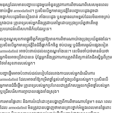
មនុស្ស​ដែល​មាន​បញ្ហា​បេះដូង​មួយចំនួន​ត្រូវការ​ការ​ពិចារណា​ពិសេស​មុនពេល​
ចាប់ផ្តើម armodafinil។ ប្រសិនបើ​អ្នកមាន​ប្រវត្តិ​នៃ​បញ្ហា​បេះដូង​ដូចជា
ចង្វាក់បេះដូង​មិន​ទៀងទាត់ គាំងបេះដូង ឬ​សម្ពាធ​ឈាម​ខ្ពស់​ដែល​មិនអាច​គ្រប់
គ្រង​បាន គ្រូពេទ្យ​របស់​អ្នក​នឹង​ត្រូវ​វាយតម្លៃ​ដោយ​ប្រុងប្រយ័ត្ន​ថាតើ​អត្ថ
ប្រយោជន៍​លើស​ហានិភ័យ​ដែរឬទេ។
លក្ខខណ្ឌ​សុខភាព​ផ្លូវចិត្ត​ក៏​តម្រូវឱ្យ​មានការ​ពិចារណា​យ៉ាង​ប្រុងប្រយ័ត្ន​ផងដែរ។
ប្រសិនបើ​អ្នកមាន​ប្រវត្តិ​នៃ​ជំងឺ​ធ្លាក់​ទឹកចិត្ត ថប់​បារម្ភ ឬ​ជំងឺ​អារម្មណ៍​ផ្សេងទៀត
armodafinil អាច​ប៉ះពាល់​ដល់​លក្ខខណ្ឌ​ទាំងនេះ។ នេះ​មិន​ចាំបាច់​មានន័យថា​
អ្នក​មិនអាច​ប្រើ​វា​បាន​ទេ ប៉ុន្តែ​អ្នក​នឹង​ត្រូវការ​ការត្រួតពិនិត្យ​កាន់តែ​ជិតស្និទ្ធ​ពី​ក្រុម​
ថែទាំ​សុខភាព​របស់​អ្នក។
បញ្ហា​ថ្លើម​អាច​ប៉ះពាល់​ដល់​របៀប​ដែល​រាងកាយ​របស់​អ្នក​ដំណើរការ
armodafinil ដែល​អាច​នាំឱ្យ​កម្រិត​ថ្នាំ​ខ្ពស់​នៅក្នុង​ប្រព័ន្ធ​របស់​អ្នក។ ប្រសិនបើ​
អ្នកមាន​ជំងឺ​ថ្លើម គ្រូពេទ្យ​របស់​អ្នក​ប្រហែលជា​ត្រូវ​កែសម្រួល​កម្រិត​ថ្នាំ​របស់​អ្នក
ឬ​ជ្រើសរើស​ការព្យាបាល​ផ្សេង​ទាំងស្រុង។
ការ​មាន​ផ្ទៃពោះ និង​ការ​បំបៅ​ដោះ​កូន​បង្ហាញ​ពី​ការ​ពិចារណា​បន្ថែម។ ខណៈពេល
ដែល armodafinil មិន​ត្រូវបាន​បង្ហាញថា​មាន​គ្រោះថ្នាក់​អំឡុងពេល​មាន​ផ្ទៃពោះ​