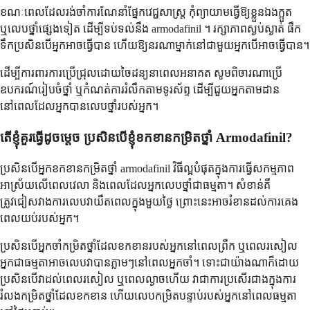
ខណៈពេលដែលរង់ចាំការណែនាំផ្នែកវេជ្ជសាស្ត្រ កុំព្យាយាមធ្វើឱ្យខ្លួនឯងក្អួត
ឬលេបថ្នាំផ្សេងទៀត ដើម្បីទប់ទល់នឹង armodafinil ។ រក្សាភាពស្ងប់ស្ងាត់ ផឹក
ទឹកប្រសិនបើអ្នកអាចធ្វើបាន ហើយឱ្យនរណាម្នាក់នៅជាមួយអ្នកបើអាចធ្វើបាន។
ដើម្បីការពារការប្រើជ្រុលដោយចៃដន្យនាពេលអនាគត សូមពិចារណាប្រើ
ឧបករណ៍រៀបចំថ្នាំ ឬកំណត់ការរំលឹកតាមទូរស័ព្ទ ដើម្បីជួយអ្នកតាមដាន
នៅពេលដែលអ្នកបានលេបថ្នាំរបស់អ្នក។
តើខ្ញុំគួរធ្វើដូចម្តេច ប្រសិនបើខ្ញុំខកខានកម្រិតថ្នាំ Armodafinil?
ប្រសិនបើអ្នកខកខានកម្រិតថ្នាំ armodafinil វិធីល្អបំផុតក្នុងការធ្វើសកម្មភាព
អាស្រ័យលើពេលវេលា និងពេលដែលអ្នកលេបថ្នាំជាធម្មតា។ សំខាន់គឺ
ត្រូវជៀសវាងការលេបវាយឺតពេលក្នុងមួយថ្ងៃ ព្រោះនេះអាចរំខានដល់ការគេង
ពេលយប់របស់អ្នក។
ប្រសិនបើអ្នកចាំកម្រិតថ្នាំដែលខកខានរបស់អ្នកនៅពេលព្រឹក ឬពេលរសៀល
អ្នកជាធម្មតាអាចលេបវាបានភ្លាមៗនៅពេលអ្នកចាំ។ ទោះជាយ៉ាងណាក៏ដោយ
ប្រសិនបើវាដល់ពេលរសៀល ឬពេលល្ងាចហើយ វាជាការប្រសើរជាងក្នុងការ
រំលងកម្រិតថ្នាំដែលខកខាន ហើយលេបកម្រិតបន្ទាប់របស់អ្នកនៅពេលធម្មតា