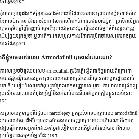
នៅថ្ងៃបន្ទាប់។
កុំលេបថ្នាំទ្វេដងដើម្បីទូទាត់សងចំពោះថ្នាំដែលខកខាន ព្រោះវាបង្កើនហានិភ័យ
នៃផលប៉ះពាល់ និងអាចរំខានដល់កាលវិភាគនៃការគេងរបស់អ្នក។ ប្រសិនបើអ្នក
ភ្លេចកម្រិតថ្នាំញឹកញាប់ សូមពិគ្រោះជាមួយវេជ្ជបណ្ឌិតរបស់អ្នកអំពីយុទ្ធសាស្ត្រ
ដើម្បីជួយអ្នកឱ្យចាំ ឬថាតើការកែសម្រួលកាលវិភាគកម្រិតថ្នាំរបស់អ្នកអាចជួយ
បានដែរឬទេ។
តើខ្ញុំអាចឈប់លេប Armodafinil បាននៅពេលណា?
ការសម្រេចចិត្តឈប់លេប armodafinil គួរតែធ្វើឡើងជានិច្ចដោយពិគ្រោះជា
មួយវេជ្ជបណ្ឌិតរបស់អ្នក ព្រោះពេលវេលាអាស្រ័យលើស្ថានភាពមូលដ្ឋានរបស់
អ្នក និងរបៀបដែលអ្នកកំពុងគ្រប់គ្រងរោគសញ្ញារបស់អ្នក។ ការមានអារម្មណ៍ល្អ
ប្រសើរខណៈពេលកំពុងប្រើថ្នាំមិនចាំបាច់មានន័យថាអ្នកត្រៀមខ្លួនឈប់នោះ
ទេ។
សម្រាប់លក្ខខណ្ឌរ៉ាំរ៉ៃដូចជា narcolepsy អ្នកប្រហែលជាត្រូវលេប armodafinil
រយៈពេលវែង ដើម្បីរក្សាការគ្រប់គ្រងរោគសញ្ញាល្អ។ ទោះជាយ៉ាងណាក៏ដោយ
វេជ្ជបណ្ឌិតរបស់អ្នកនឹងវាយតម្លៃជាទៀងទាត់ថាតើថ្នាំនៅតែចាំបាច់ និងមាន
ប្រសិទ្ធភាពសម្រាប់អ្នកដែរឬទេ។