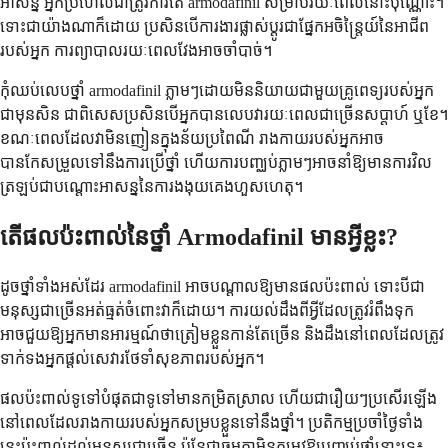
អាសន្ន អ្នកប្រហែលជាត្រូវការតែ armodafinil សម្រាប់រយៈពេលនោះប៉ុណ្ណោះ។
ទោះជាយ៉ាងណាក៏ដោយ ប្រសិនបើការងារផ្លាស់ប្តូរជាផ្នែកអចិន្រ្តៃយ៍នៃអាជីព
របស់អ្នក ការព្យាបាលរយៈពេលវែងអាចចាំបាច់។
កុំឈប់លេបថ្នាំ armodafinil ភ្លាមៗដោយមិននិយាយជាមួយគ្រូពេទ្យរបស់អ្នក
ជាមុនសិន ជាពិសេសប្រសិនបើអ្នកបានលេបវារយៈពេលជាច្រើនសប្តាហ៍ ឬខែ។
ខណៈពេលដែលវាមិនញៀនក្នុងន័យប្រពៃណី រាងកាយរបស់អ្នកអាច
បានកែសម្រួលទៅនឹងការប្រើថ្នាំ ហើយការបញ្ឈប់ភ្លាមៗអាចនាំឱ្យមានការវិល
ត្រឡប់ជាបណ្តោះអាសន្ននៃការងងុយគេងហួសហេតុ។
តើផលប៉ះពាល់នៃថ្នាំ Armodafinil មានអ្វីខ្លះ?
ដូចថ្នាំទាំងអស់ដែរ armodafinil អាចបណ្តាលឱ្យមានផលប៉ះពាល់ ទោះបីជា
មនុស្សជាច្រើនអត់ធ្មត់ចំពោះវាក៏ដោយ។ ការយល់ដឹងពីអ្វីដែលត្រូវរំពឹងទុក
អាចជួយឱ្យអ្នកមានអារម្មណ៍ថាត្រៀមខ្លួនកាន់តែច្រើន និងដឹងនៅពេលដែលត្រូវ
ទាក់ទងអ្នកផ្តល់សេវារថែទាំសុខភាពរបស់អ្នក។
ផលប៉ះពាល់ទូទៅបំផុតជាទូទៅមានកម្រិតស្រាល ហើយជារឿយៗប្រសើរឡើង
នៅពេលដែលរាងកាយរបស់អ្នកសម្របខ្លួនទៅនឹងថ្នាំ។ ប្រតិកម្មប្រចាំថ្ងៃទាំង
នេះប៉ះពាល់ដល់មនុស្សជាច្រើន ប៉ុន្តែជាធម្មតាមិនតម្រូវឱ្យបញ្ឈប់ថ្នាំនោះទេ៖