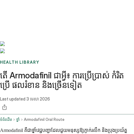
Benchmarks
Stories
FAQ
Sign up / Log in
HEALTH LIBRARY
តើ Armodafinil ជាអ្វី៖ ការប្រើប្រាស់ កំរិត
ប្រើ ផលរំខាន និងច្រើនទៀត
Last updated
3 មេសា 2026
ទំព័រដើម
ថ្នាំ
Armodafinil Oral Route
Armodafinil គឺជាថ្នាំវេជ្ជបញ្ជាដែលជួយមនុស្សឱ្យភ្ញាក់រលឹក និងប្រុងប្រយ័ត្ន