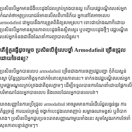
ប្រសិនបើអ្នកមានជំងឺបេះដូងដែលគ្រប់គ្រងបានល្អ ហើយវេជ្ជបណ្ឌិតរបស់អ្នក
កំណត់ថាអត្ថប្រយោជន៍មានលើសពីហានិភ័យ អ្នកនៅតែអាចលេប
armodafinil ជាមួយនឹងការត្រួតពិនិត្យសមស្រប។ ទោះជាយ៉ាងណាក៏ដោយ
ប្រសិនបើអ្នកមានស្ថានភាពបេះដូងមិនស្ថិតស្ថេរ ឬបញ្ហាបេះដូងថ្មីៗ វេជ្ជបណ្ឌិត
របស់អ្នកទំនងជានឹងណែនាំការព្យាបាលជំនួស។
តើខ្ញុំគួរធ្វើដូចម្តេច ប្រសិនបើខ្ញុំលេបថ្នាំ Armodafinil ច្រើនជ្រុល
ដោយចៃដន្យ?
ប្រសិនបើអ្នកបានលេប armodafinil ច្រើនជាងការចេញវេជ្ជបញ្ជា កុំភ័យស្លន់
ស្លោ ប៉ុន្តែត្រូវយកចិត្តទុកដាក់ចំពោះស្ថានភាពនេះ។ ទាក់ទងវេជ្ជបណ្ឌិតរបស់អ្នក
ឬមជ្ឈមណ្ឌលគ្រប់គ្រងជាតិពុលភ្លាមៗ ដើម្បីទទួលបានការណែនាំដោយផ្អែកលើ
បរិមាណដែលអ្នកបានលេប និងពេលដែលអ្នកបានលេបវា។
រោគសញ្ញានៃការប្រើជ្រុល armodafinil អាចរួមមានការរំជើបរំជួលធ្ងន់ធ្ងរ ការ
ភ័ន្តច្រឡំ ការយល់ច្រឡំ ចង្វាក់បេះដូងលោតញាប់ សម្ពាធឈាមខ្ពស់ ឬពិបាក
គេង។ ប្រសិនបើអ្នកជួបប្រទះរោគសញ្ញាណាមួយទាំងនេះ សូមស្វែងរកការថែទាំ
សុខភាពបន្ទាន់ភ្លាមៗ។