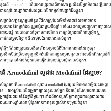
ខុសពី armodafinil ហើយអាចត្រូវបានពិចារណា ប្រសិនបើអ្នកមិនបានឆ្លើយតប
បានល្អចំពោះភ្នាក់ងារដែលជួយលើកកម្ពស់ការភ្ញាក់ដឹងខ្លួន។
សម្រាប់លក្ខខណ្ឌមួយចំនួន វិធីសាស្រ្តដែលមិនមែនជាឱសថអាចមាន
ប្រយោជន៍តែម្នាក់ឯង ឬរួមផ្សំជាមួយនឹងថ្នាំ។ ទាំងនេះអាចរួមបញ្ចូលការព្យាបាល
ដោយពន្លឺ ការគេងពេលថ្ងៃតាមកាលវិភាគ ការគ្រប់គ្រងជាតិកាហ្វេអ៊ីន ឬ
ការកែតម្រូវបរិស្ថាន និងទម្លាប់នៃការគេងរបស់អ្នក។
ថ្នាំថ្មីៗក៏កំពុងត្រូវបានបង្កើតឡើងសម្រាប់ជំងឺនៃការគេងផងដែរ ដូច្នេះ
ប្រសិនបើជម្រើសបច្ចុប្បន្នមិនដំណើរការល្អសម្រាប់អ្នកទេ វាសមនឹងពិភាក្សាអំពី
ការព្យាបាលដែលកំពុងលេចឡើងជាមួយវេជ្ជបណ្ឌិតរបស់អ្នក។
តើ Armodafinil ល្អជាង Modafinil ដែរឬទេ?
សំណួរថាតើ armodafinil ល្អជាង modafinil ដែរឬទេ មិនមានចម្លើយសាមញ្ញ
ទេ – វាអាស្រ័យលើតម្រូវការផ្ទាល់ខ្លួនរបស់អ្នក និងរបៀបដែលរាងកាយរបស់
អ្នកឆ្លើយតបទៅនឹងថ្នាំនីមួយៗ។ ទាំងពីរមានប្រសិទ្ធភាពក្នុងការព្យាបាលការ
ងងុយគេងខ្លាំងពេក ប៉ុន្តែវាមានភាពខុសគ្នាសំខាន់ៗមួយចំនួន។