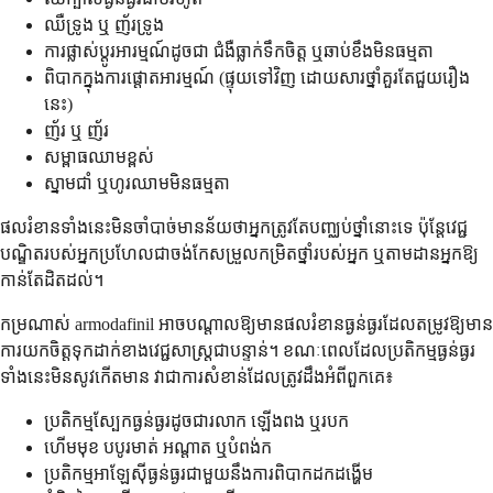
ឈឺទ្រូង ឬ ញ័រទ្រូង
ការផ្លាស់ប្តូរអារម្មណ៍ដូចជា ជំងឺធ្លាក់ទឹកចិត្ត ឬឆាប់ខឹងមិនធម្មតា
ពិបាកក្នុងការផ្តោតអារម្មណ៍ (ផ្ទុយទៅវិញ ដោយសារថ្នាំគួរតែជួយរឿង
នេះ)
ញ័រ ឬ ញ័រ
សម្ពាធឈាមខ្ពស់
ស្នាមជាំ ឬហូរឈាមមិនធម្មតា
ផលរំខានទាំងនេះមិនចាំបាច់មានន័យថាអ្នកត្រូវតែបញ្ឈប់ថ្នាំនោះទេ ប៉ុន្តែវេជ្ជ
បណ្ឌិតរបស់អ្នកប្រហែលជាចង់កែសម្រួលកម្រិតថ្នាំរបស់អ្នក ឬតាមដានអ្នកឱ្យ
កាន់តែដិតដល់។
កម្រណាស់ armodafinil អាចបណ្តាលឱ្យមានផលរំខានធ្ងន់ធ្ងរដែលតម្រូវឱ្យមាន
ការយកចិត្តទុកដាក់ខាងវេជ្ជសាស្ត្រជាបន្ទាន់។ ខណៈពេលដែលប្រតិកម្មធ្ងន់ធ្ងរ
ទាំងនេះមិនសូវកើតមាន វាជាការសំខាន់ដែលត្រូវដឹងអំពីពួកគេ៖
ប្រតិកម្មស្បែកធ្ងន់ធ្ងរដូចជារលាក ឡើងពង ឬរបក
ហើមមុខ បបូរមាត់ អណ្តាត ឬបំពង់ក
ប្រតិកម្មអាឡែស៊ីធ្ងន់ធ្ងរជាមួយនឹងការពិបាកដកដង្ហើម