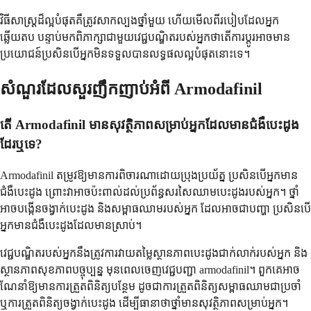
វិធីសាស្រ្តដ៏ល្អបំផុតគឺត្រូវសាកល្បងថ្នាំមួយ ហើយមើលពីរបៀបដែលអ្នក
ឆ្លើយតប បន្ទាប់មកពិភាក្សាជាមួយវេជ្ជបណ្ឌិតរបស់អ្នកថាតើការប្តូរអាចមាន
ប្រយោជន៍ប្រសិនបើអ្នកមិនទទួលបានលទ្ធផលល្អបំផុតនោះទេ។
សំណួរដែលសួរញឹកញាប់អំពី Armodafinil
តើ Armodafinil មានសុវត្ថិភាពសម្រាប់អ្នកដែលមានជំងឺបេះដូង
ដែរឬទេ?
Armodafinil តម្រូវឱ្យមានការពិចារណាដោយប្រុងប្រយ័ត្ន ប្រសិនបើអ្នកមាន
ជំងឺបេះដូង ព្រោះវាអាចប៉ះពាល់ដល់ប្រព័ន្ធសរសៃឈាមបេះដូងរបស់អ្នក។ ថ្នាំ
អាចបង្កើនចង្វាក់បេះដូង និងសម្ពាធឈាមរបស់អ្នក ដែលអាចជាបញ្ហា ប្រសិនបើ
អ្នកមានជំងឺបេះដូងដែលមានស្រាប់។
វេជ្ជបណ្ឌិតរបស់អ្នកនឹងត្រូវការវាយតម្លៃស្ថានភាពបេះដូងជាក់លាក់របស់អ្នក និង
ស្ថានភាពសុខភាពបច្ចុប្បន្ន មុនពេលចេញវេជ្ជបញ្ជា armodafinil។ ពួកគេអាច
ណែនាំឱ្យមានការត្រួតពិនិត្យបន្ថែម ដូចជាការត្រួតពិនិត្យសម្ពាធឈាមជាប្រចាំ
ឬការត្រួតពិនិត្យចង្វាក់បេះដូង ដើម្បីធានាថាថ្នាំមានសុវត្ថិភាពសម្រាប់អ្នក។