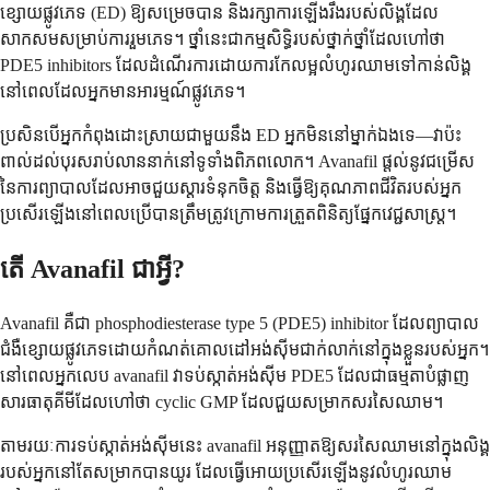
ខ្សោយផ្លូវភេទ (ED) ឱ្យសម្រេចបាន និងរក្សាការឡើងរឹងរបស់លិង្គដែល
សាកសមសម្រាប់ការរួមភេទ។ ថ្នាំនេះជាកម្មសិទ្ធិរបស់ថ្នាក់ថ្នាំដែលហៅថា
PDE5 inhibitors ដែលដំណើរការដោយការកែលម្អលំហូរឈាមទៅកាន់លិង្គ
នៅពេលដែលអ្នកមានអារម្មណ៍ផ្លូវភេទ។
ប្រសិនបើអ្នកកំពុងដោះស្រាយជាមួយនឹង ED អ្នកមិននៅម្នាក់ឯងទេ—វាប៉ះ
ពាល់ដល់បុរសរាប់លាននាក់នៅទូទាំងពិភពលោក។ Avanafil ផ្តល់នូវជម្រើស
នៃការព្យាបាលដែលអាចជួយស្តារទំនុកចិត្ត និងធ្វើឱ្យគុណភាពជីវិតរបស់អ្នក
ប្រសើរឡើងនៅពេលប្រើបានត្រឹមត្រូវក្រោមការត្រួតពិនិត្យផ្នែកវេជ្ជសាស្ត្រ។
តើ Avanafil ជាអ្វី?
Avanafil គឺជា phosphodiesterase type 5 (PDE5) inhibitor ដែលព្យាបាល
ជំងឺខ្សោយផ្លូវភេទដោយកំណត់គោលដៅអង់ស៊ីមជាក់លាក់នៅក្នុងខ្លួនរបស់អ្នក។
នៅពេលអ្នកលេប avanafil វាទប់ស្កាត់អង់ស៊ីម PDE5 ដែលជាធម្មតាបំផ្លាញ
សារធាតុគីមីដែលហៅថា cyclic GMP ដែលជួយសម្រាកសរសៃឈាម។
តាមរយៈការទប់ស្កាត់អង់ស៊ីមនេះ avanafil អនុញ្ញាតឱ្យសរសៃឈាមនៅក្នុងលិង្គ
របស់អ្នកនៅតែសម្រាកបានយូរ ដែលធ្វើអោយប្រសើរឡើងនូវលំហូរឈាម