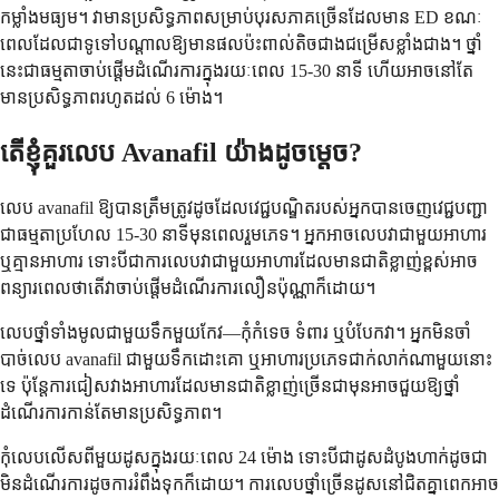
កម្លាំងមធ្យម។ វាមានប្រសិទ្ធភាពសម្រាប់បុរសភាគច្រើនដែលមាន ED ខណៈ
ពេលដែលជាទូទៅបណ្តាលឱ្យមានផលប៉ះពាល់តិចជាងជម្រើសខ្លាំងជាង។ ថ្នាំ
នេះជាធម្មតាចាប់ផ្តើមដំណើរការក្នុងរយៈពេល 15-30 នាទី ហើយអាចនៅតែ
មានប្រសិទ្ធភាពរហូតដល់ 6 ម៉ោង។
តើខ្ញុំគួរលេប Avanafil យ៉ាងដូចម្តេច?
លេប avanafil ឱ្យបានត្រឹមត្រូវដូចដែលវេជ្ជបណ្ឌិតរបស់អ្នកបានចេញវេជ្ជបញ្ជា
ជាធម្មតាប្រហែល 15-30 នាទីមុនពេលរួមភេទ។ អ្នកអាចលេបវាជាមួយអាហារ
ឬគ្មានអាហារ ទោះបីជាការលេបវាជាមួយអាហារដែលមានជាតិខ្លាញ់ខ្ពស់អាច
ពន្យារពេលថាតើវាចាប់ផ្តើមដំណើរការលឿនប៉ុណ្ណាក៏ដោយ។
លេបថ្នាំទាំងមូលជាមួយទឹកមួយកែវ—កុំកំទេច ទំពារ ឬបំបែកវា។ អ្នកមិនចាំ
បាច់លេប avanafil ជាមួយទឹកដោះគោ ឬអាហារប្រភេទជាក់លាក់ណាមួយនោះ
ទេ ប៉ុន្តែការជៀសវាងអាហារដែលមានជាតិខ្លាញ់ច្រើនជាមុនអាចជួយឱ្យថ្នាំ
ដំណើរការកាន់តែមានប្រសិទ្ធភាព។
កុំលេបលើសពីមួយដូសក្នុងរយៈពេល 24 ម៉ោង ទោះបីជាដូសដំបូងហាក់ដូចជា
មិនដំណើរការដូចការរំពឹងទុកក៏ដោយ។ ការលេបថ្នាំច្រើនដូសនៅជិតគ្នាពេកអាច