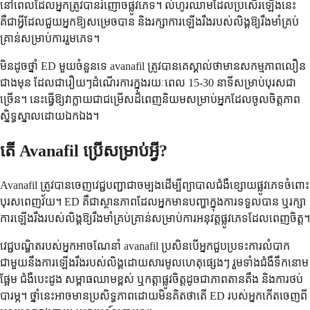
នៅពេលដែលអ្នកត្រូវបានរំញោចផ្លូវភេទ។ លំហូរឈាមដែលប្រសើរឡើងនេះ
គឺជាអ្វីដែលជួយអ្នកឱ្យសម្រេចបាន និងរក្សាការឡើងរឹងរបស់លិង្គឱ្យរឹងមាំគ្រប់
គ្រាន់សម្រាប់ការរួមភេទ។
មិនដូចថ្នាំ ED មួយចំនួនទេ avanafil ត្រូវបានគេស្គាល់ថាមានសកម្មភាពលឿន
ជាងមុន ដែលជារឿយៗដំណើរការក្នុងរយៈពេល 15-30 នាទីសម្រាប់បុរសជា
ច្រើន។ នេះធ្វើឱ្យវាក្លាយជាជម្រើសដ៏ពេញនិយមសម្រាប់អ្នកដែលចូលចិត្តភាព
ស្និទ្ធស្នាលដោយឯកឯង។
តើ Avanafil ប្រើសម្រាប់អ្វី?
Avanafil ត្រូវបានចេញវេជ្ជបញ្ជាជាចម្បងដើម្បីព្យាបាលជំងឺខ្សោយផ្លូវភេទចំពោះ
បុរសពេញវ័យ។ ED គឺជាស្ថានភាពដែលអ្នកមានបញ្ហាក្នុងការទទួលបាន ឬរក្សា
ការឡើងរឹងរបស់លិង្គឱ្យរឹងមាំគ្រប់គ្រាន់សម្រាប់ការអនុវត្តផ្លូវភេទដែលពេញចិត្ត។
វេជ្ជបណ្ឌិតរបស់អ្នកអាចណែនាំ avanafil ប្រសិនបើអ្នកជួបប្រទះការលំបាក
ជាមួយនឹងការឡើងរឹងរបស់លិង្គដោយសារមូលហេតុផ្សេងៗ រួមទាំងជំងឺទឹកនោម
ផ្អែម ជំងឺបេះដូង សម្ពាធឈាមខ្ពស់ ឬកត្តាផ្លូវចិត្តដូចជាភាពតានតឹង និងការថប់
បារម្ភ។ ថ្នាំនេះអាចមានប្រសិទ្ធភាពដោយមិនគិតថាតើ ED របស់អ្នកកើតចេញពី