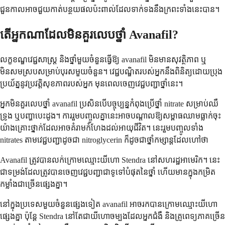
ជួនកាលអាចជួយកាត់បន្ថយផលប៉ះពាល់ដែលទាក់ទងនឹងក្រពះទាំងនេះបាន។
តើអ្នកណាដែលមិនគួរលេបថ្នាំ Avanafil?
លក្ខខណ្ឌវេជ្ជសាស្ត្រ និងថ្នាំមួយចំនួនធ្វើឱ្យ avanafil មិនមានសុវត្ថិភាព ឬ
មិនសមស្របសម្រាប់បុរសមួយចំនួន។ វេជ្ជបណ្ឌិតរបស់អ្នកនឹងពិនិត្យដោយប្រុង
ប្រយ័ត្ននូវប្រវត្តិសុខភាពរបស់អ្នក មុនពេលចេញវេជ្ជបញ្ជាថ្នាំនេះ។
អ្នកមិនគួរលេបថ្នាំ avanafil ប្រសិនបើបច្ចុប្បន្នកំពុងប្រើថ្នាំ nitrate សម្រាប់ឈឺ
ទ្រូង ឬបញ្ហាបេះដូង។ ការរួមបញ្ចូលគ្នានេះអាចបណ្តាលឱ្យសម្ពាធឈាមធ្លាក់ចុះ
យ៉ាងគ្រោះថ្នាក់ដែលអាចគំរាមកំហែងដល់អាយុជីវិត។ នេះរួមបញ្ចូលទាំង
nitrates តាមវេជ្ជបញ្ជាដូចជា nitroglycerin ក៏ដូចជាថ្នាំកម្សាន្តដែលហៅថា
Avanafil ត្រូវ​បាន​លក់​ក្រោម​ឈ្មោះ​យីហោ Stendra នៅ​សហរដ្ឋ​អាមេរិក។ នេះ​
ជា​ទម្រង់​ដែល​ត្រូវ​បាន​ចេញ​វេជ្ជបញ្ជា​ជា​ទូទៅ​បំផុត​នៃ​ថ្នាំ ហើយ​មាន​ក្នុង​កម្រិត​
កម្លាំង​ជា​ច្រើន​ផ្សេង​គ្នា។
នៅ​ក្នុង​ប្រទេស​មួយ​ចំនួន​ផ្សេង​ទៀត avanafil អាច​រក​បាន​ក្រោម​ឈ្មោះ​យីហោ​
ផ្សេង​គ្នា ប៉ុន្តែ Stendra នៅ​តែ​ជា​យីហោ​ចម្បង​ដែល​អ្នក​ជំងឺ និង​គ្រូពេទ្យ​ភាគ​ច្រើន​