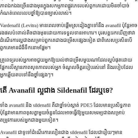
ភាព​ឯកឯង​ច្រើន​ជាង​មុន​ក្នុង​សកម្មភាព​ផ្លូវភេទ​របស់​ពួកគេ​ដោយ​មិន​ចាំបាច់​
កំណត់​ពេល​លេប​ថ្នាំ​ឱ្យ​បាន​ច្បាស់លាស់។
Vardenafil (Levitra) មាន​ពេល​ចាប់​ផ្តើម​ស្រដៀង​គ្នា​ទៅ​នឹង avanafil ប៉ុន្តែ​អាច​
រង​ផល​ប៉ះពាល់​តិច​ជាង​មុន​ដោយ​ការ​ទទួល​ទាន​អាហារ។ បុរស​ខ្លះ​រក​ឃើញ​ថា​វា​
ដំណើរការ​ល្អ​ជាង​សម្រាប់​ពួកគេ​ជាង​ជម្រើស​ផ្សេង​ទៀត ជាពិសេស​ប្រសិន​បើ​
ពួកគេ​មាន​ជំងឺ​ទឹកនោមផ្អែម។
គ្រូពេទ្យ​របស់​អ្នក​អាច​ជួយ​អ្នក​ឱ្យ​យល់​ថា​ជម្រើស​មួយ​ណា​ដែល​ល្អ​បំផុត​ដោយ​
ផ្អែក​លើ​ស្ថានភាព​សុខភាព​របស់​អ្នក ចំណូលចិត្ត​របៀប​រស់នៅ និង​របៀប​ដែល​
អ្នក​ឆ្លើយតប​ទៅ​នឹង​ថ្នាំ​ផ្សេងៗ។
តើ Avanafil ល្អ​ជាង Sildenafil ដែរ​ឬ​ទេ?
ទាំង avanafil និង sildenafil គឺជា​ថ្នាំ​ទប់ស្កាត់ PDE5 ដែល​មាន​ប្រសិទ្ធភាព
ប៉ុន្តែ​វា​មាន​ភាព​ខុស​គ្នា​មួយ​ចំនួន​ដែល​អាច​ធ្វើ​ឱ្យ​មួយ​សមរម្យ​ជាង​សម្រាប់​
តម្រូវការ​របស់​អ្នក​ជាង​មួយ​ទៀត។
Avanafil ជាទូទៅដំណើរការលឿនជាង sildenafil ដែលជារឿយៗមាន