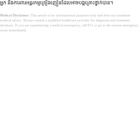
អ្នក និងការពារអន្តរកម្មគ្រឿងញៀនដែលអាចបង្កគ្រោះថ្នាក់បាន។
Medical Disclaimer:
This article is for informational purposes only and does not constitute
medical advice. Always consult a qualified healthcare provider for diagnosis and treatment
decisions. If you are experiencing a medical emergency, call 911 or go to the nearest emergency
room immediately.