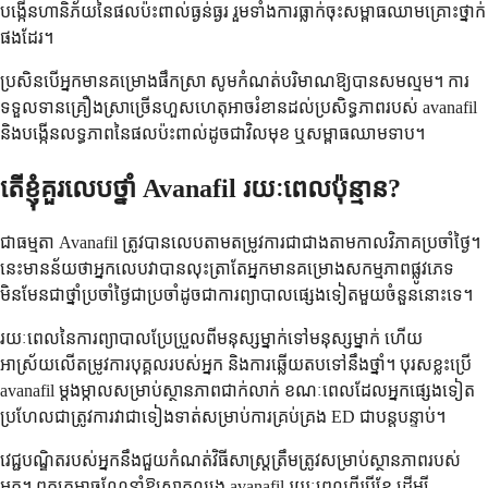
បង្កើនហានិភ័យនៃផលប៉ះពាល់ធ្ងន់ធ្ងរ រួមទាំងការធ្លាក់ចុះសម្ពាធឈាមគ្រោះថ្នាក់
ផងដែរ។
ប្រសិនបើអ្នកមានគម្រោងផឹកស្រា សូមកំណត់បរិមាណឱ្យបានសមល្មម។ ការ
ទទួលទានគ្រឿងស្រាច្រើនហួសហេតុអាចរំខានដល់ប្រសិទ្ធភាពរបស់ avanafil
និងបង្កើនលទ្ធភាពនៃផលប៉ះពាល់ដូចជាវិលមុខ ឬសម្ពាធឈាមទាប។
តើខ្ញុំគួរលេបថ្នាំ Avanafil រយៈពេលប៉ុន្មាន?
ជាធម្មតា Avanafil ត្រូវបានលេបតាមតម្រូវការជាជាងតាមកាលវិភាគប្រចាំថ្ងៃ។
នេះមានន័យថាអ្នកលេបវាបានលុះត្រាតែអ្នកមានគម្រោងសកម្មភាពផ្លូវភេទ
មិនមែនជាថ្នាំប្រចាំថ្ងៃជាប្រចាំដូចជាការព្យាបាលផ្សេងទៀតមួយចំនួននោះទេ។
រយៈពេលនៃការព្យាបាលប្រែប្រួលពីមនុស្សម្នាក់ទៅមនុស្សម្នាក់ ហើយ
អាស្រ័យលើតម្រូវការបុគ្គលរបស់អ្នក និងការឆ្លើយតបទៅនឹងថ្នាំ។ បុរសខ្លះប្រើ
avanafil ម្ដងម្កាលសម្រាប់ស្ថានភាពជាក់លាក់ ខណៈពេលដែលអ្នកផ្សេងទៀត
ប្រហែលជាត្រូវការវាជាទៀងទាត់សម្រាប់ការគ្រប់គ្រង ED ជាបន្តបន្ទាប់។
វេជ្ជបណ្ឌិតរបស់អ្នកនឹងជួយកំណត់វិធីសាស្រ្តត្រឹមត្រូវសម្រាប់ស្ថានភាពរបស់
អ្នក។ ពួកគេអាចណែនាំឱ្យសាកល្បង avanafil រយៈពេលពីរបីខែ ដើម្បី