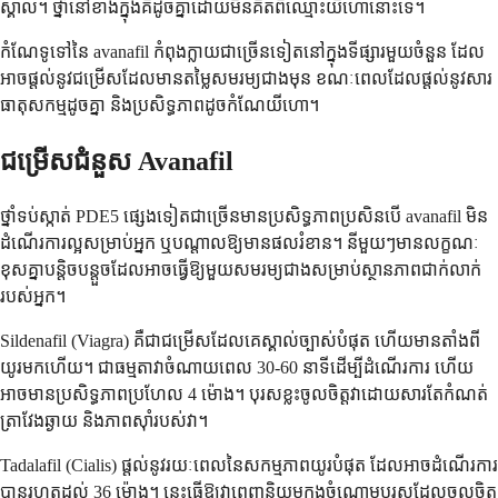
ស្គាល់។ ថ្នាំ​នៅ​ខាង​ក្នុង​គឺ​ដូច​គ្នា​ដោយ​មិន​គិត​ពី​ឈ្មោះ​យីហោ​នោះ​ទេ។
កំណែ​ទូទៅ​នៃ avanafil កំពុង​ក្លាយ​ជា​ច្រើន​ទៀត​នៅ​ក្នុង​ទីផ្សារ​មួយ​ចំនួន ដែល​
អាច​ផ្តល់​នូវ​ជម្រើស​ដែល​មាន​តម្លៃ​សមរម្យ​ជាង​មុន ខណៈ​ពេល​ដែល​ផ្តល់​នូវ​សារ
ធាតុ​សកម្ម​ដូច​គ្នា និង​ប្រសិទ្ធភាព​ដូច​កំណែ​យីហោ។
ជម្រើស​ជំនួស Avanafil
ថ្នាំ​ទប់ស្កាត់ PDE5 ផ្សេង​ទៀត​ជា​ច្រើន​មាន​ប្រសិទ្ធភាព​ប្រសិន​បើ avanafil មិន​
ដំណើរការ​ល្អ​សម្រាប់​អ្នក ឬ​បណ្តាល​ឱ្យ​មាន​ផល​រំខាន។ នីមួយៗ​មាន​លក្ខណៈ​
ខុស​គ្នា​បន្តិច​បន្តួច​ដែល​អាច​ធ្វើ​ឱ្យ​មួយ​សមរម្យ​ជាង​សម្រាប់​ស្ថានភាព​ជាក់លាក់​
របស់​អ្នក។
Sildenafil (Viagra) គឺ​ជា​ជម្រើស​ដែល​គេ​ស្គាល់​ច្បាស់​បំផុត ហើយ​មាន​តាំង​ពី​
យូរ​មក​ហើយ។ ជា​ធម្មតា​វា​ចំណាយ​ពេល 30-60 នាទី​ដើម្បី​ដំណើរការ ហើយ​
អាច​មាន​ប្រសិទ្ធភាព​ប្រហែល 4 ម៉ោង។ បុរស​ខ្លះ​ចូលចិត្ត​វា​ដោយសារ​តែ​កំណត់
ត្រា​វែង​ឆ្ងាយ និង​ភាព​ស៊ាំ​របស់​វា។
Tadalafil (Cialis) ផ្តល់​នូវ​រយៈពេល​នៃ​សកម្មភាព​យូរ​បំផុត ដែល​អាច​ដំណើរការ​
បាន​រហូត​ដល់ 36 ម៉ោង។ នេះ​ធ្វើ​ឱ្យ​វា​ពេញ​និយម​ក្នុង​ចំណោម​បុរស​ដែល​ចូលចិត្ត​