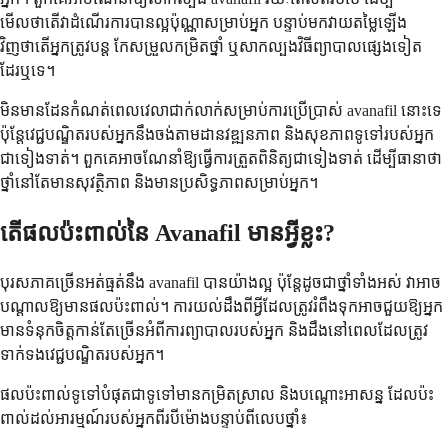
មើលថាតើវាដំណើរការបានល្អប៉ុណ្ណាសម្រាប់អ្នក បន្ទាប់មកវាយតម្លៃឡើង
វិញថាតើអ្នកត្រូវបន្ត កែសម្រួលកម្រិតថ្នាំ ឬសាកល្បងវិធីព្យាបាលផ្សេងទៀត
ដែរឬទេ។
មិនមានដែនកំណត់ពេលវេលាជាក់លាក់សម្រាប់ការប្រើប្រាស់ avanafil នោះទេ
ប៉ុន្តែវេជ្ជបណ្ឌិតរបស់អ្នកនឹងចង់តាមដានវឌ្ឍនភាព និងសុខភាពទូទៅរបស់អ្នក
ជាទៀងទាត់។ ពួកគេអាចណែនាំឱ្យធ្វើការត្រួតពិនិត្យជាទៀងទាត់ ដើម្បីធានាថា
ថ្នាំនៅតែមានសុវត្ថិភាព និងមានប្រសិទ្ធភាពសម្រាប់អ្នក។
តើផលប៉ះពាល់នៃ Avanafil មានអ្វីខ្លះ?
បុរសភាគច្រើនអត់ធ្មត់នឹង avanafil បានយ៉ាងល្អ ប៉ុន្តែដូចជាថ្នាំទាំងអស់ វាអាច
បណ្តាលឱ្យមានផលប៉ះពាល់។ ការយល់ដឹងពីអ្វីដែលត្រូវរំពឹងទុកអាចជួយឱ្យអ្នក
មានទំនុកចិត្តកាន់តែច្រើនអំពីការព្យាបាលរបស់អ្នក និងដឹងនៅពេលដែលត្រូវ
ទាក់ទងវេជ្ជបណ្ឌិតរបស់អ្នក។
ផលប៉ះពាល់ទូទៅបំផុតជាទូទៅមានកម្រិតស្រាល និងបណ្តោះអាសន្ន ដែលប៉ះ
ពាល់ដល់អារម្មណ៍របស់អ្នកពីរបីម៉ោងបន្ទាប់ពីលេបថ្នាំ៖