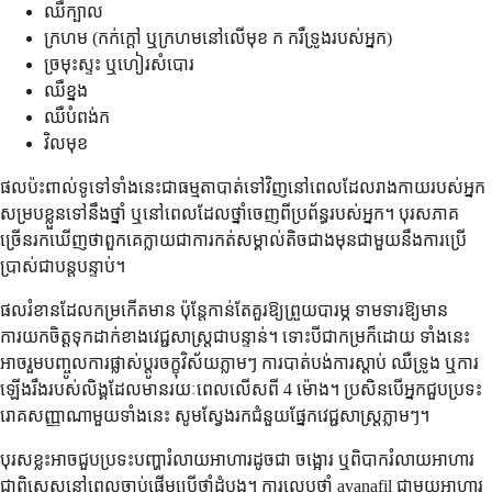
ឈឺក្បាល
ក្រហម (កក់ក្តៅ ឬក្រហមនៅលើមុខ ក ករឺទ្រូងរបស់អ្នក)
ច្រមុះស្ទះ ឬហៀរសំបោរ
ឈឺខ្នង
ឈឺបំពង់ក
វិលមុខ
ផលប៉ះពាល់ទូទៅទាំងនេះជាធម្មតាបាត់ទៅវិញនៅពេលដែលរាងកាយរបស់អ្នក
សម្របខ្លួនទៅនឹងថ្នាំ ឬនៅពេលដែលថ្នាំចេញពីប្រព័ន្ធរបស់អ្នក។ បុរសភាគ
ច្រើនរកឃើញថាពួកគេក្លាយជាការកត់សម្គាល់តិចជាងមុនជាមួយនឹងការប្រើ
ប្រាស់ជាបន្តបន្ទាប់។
ផលរំខានដែលកម្រកើតមាន ប៉ុន្តែកាន់តែគួរឱ្យព្រួយបារម្ភ ទាមទារឱ្យមាន
ការយកចិត្តទុកដាក់ខាងវេជ្ជសាស្ត្រជាបន្ទាន់។ ទោះបីជាកម្រក៏ដោយ ទាំងនេះ
អាចរួមបញ្ចូលការផ្លាស់ប្តូរចក្ខុវិស័យភ្លាមៗ ការបាត់បង់ការស្តាប់ ឈឺទ្រូង ឬការ
ឡើងរឹងរបស់លិង្គដែលមានរយៈពេលលើសពី 4 ម៉ោង។ ប្រសិនបើអ្នកជួបប្រទះ
រោគសញ្ញាណាមួយទាំងនេះ សូមស្វែងរកជំនួយផ្នែកវេជ្ជសាស្ត្រភ្លាមៗ។
បុរស​ខ្លះ​អាច​ជួប​ប្រទះ​បញ្ហា​រំលាយ​អាហារ​ដូចជា ចង្អោរ ឬ​ពិបាក​រំលាយ​អាហារ
ជាពិសេស​នៅពេល​ចាប់ផ្តើម​ប្រើ​ថ្នាំ​ដំបូង។ ការលេបថ្នាំ avanafil ជាមួយអាហារ