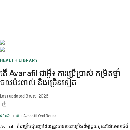
Benchmarks
Stories
FAQ
Sign up / Log in
HEALTH LIBRARY
តើ Avanafil ជាអ្វី៖ ការប្រើប្រាស់ កម្រិតថ្នាំ
ផលប៉ះពាល់ និងច្រើនទៀត
Last updated
3 មេសា 2026
ទំព័រដើម
ថ្នាំ
Avanafil Oral Route
Avanafil គឺជាថ្នាំវេជ្ជបញ្ជាដែលត្រូវបានរចនាឡើងដើម្បីជួយបុរសដែលមានជំងឺ