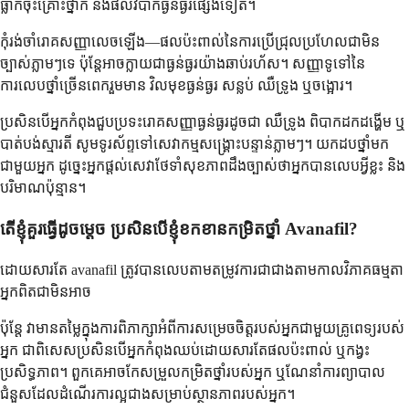
ធ្លាក់ចុះគ្រោះថ្នាក់ និងផលវិបាកធ្ងន់ធ្ងរផ្សេងទៀត។
កុំរង់ចាំរោគសញ្ញាលេចឡើង—ផលប៉ះពាល់នៃការប្រើជ្រុលប្រហែលជាមិន
ច្បាស់ភ្លាមៗទេ ប៉ុន្តែអាចក្លាយជាធ្ងន់ធ្ងរយ៉ាងឆាប់រហ័ស។ សញ្ញាទូទៅនៃ
ការលេបថ្នាំច្រើនពេករួមមាន វិលមុខធ្ងន់ធ្ងរ សន្លប់ ឈឺទ្រូង ឬចង្អោរ។
ប្រសិនបើអ្នកកំពុងជួបប្រទះរោគសញ្ញាធ្ងន់ធ្ងរដូចជា ឈឺទ្រូង ពិបាកដកដង្ហើម ឬ
បាត់បង់ស្មារតី សូមទូរស័ព្ទទៅសេវាកម្មសង្គ្រោះបន្ទាន់ភ្លាមៗ។ យកដបថ្នាំមក
ជាមួយអ្នក ដូច្នេះអ្នកផ្តល់សេវាថែទាំសុខភាពដឹងច្បាស់ថាអ្នកបានលេបអ្វីខ្លះ និង
បរិមាណប៉ុន្មាន។
តើខ្ញុំគួរធ្វើដូចម្តេច ប្រសិនបើខ្ញុំខកខានកម្រិតថ្នាំ Avanafil?
ដោយសារតែ avanafil ត្រូវបានលេបតាមតម្រូវការជាជាងតាមកាលវិភាគធម្មតា
អ្នកពិតជាមិនអាច
ប៉ុន្តែ វាមានតម្លៃក្នុងការពិភាក្សាអំពីការសម្រេចចិត្តរបស់អ្នកជាមួយគ្រូពេទ្យរបស់
អ្នក ជាពិសេសប្រសិនបើអ្នកកំពុងឈប់ដោយសារតែផលប៉ះពាល់ ឬកង្វះ
ប្រសិទ្ធភាព។ ពួកគេអាចកែសម្រួលកម្រិតថ្នាំរបស់អ្នក ឬណែនាំការព្យាបាល
ជំនួសដែលដំណើរការល្អជាងសម្រាប់ស្ថានភាពរបស់អ្នក។