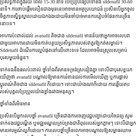
ប្រសិទ្ធភាពក្នុងរយៈពេល 15-30 នាទី បើប្រៀបធៀបទៅនឹង sildenafil 30-60
នាទី។ ការចាប់ផ្តើមលឿនជាងមុននេះអាចមានអត្ថប្រយោជន៍ ប្រសិនបើអ្នកចូល
ចិត្តភាពស្និទ្ធស្នាលដោយឯកឯងដោយមិនចាំបាច់មានការរៀបចំផែនការច្រើន
នោះទេ។
អាហារប៉ះពាល់ដល់ avanafil តិចជាង sildenafil មានន័យថាអ្នកអាចលេបវា
ជាមួយអាហារដោយមិនកាត់បន្ថយប្រសិទ្ធភាពរបស់វាគួរឱ្យកត់សម្គាល់។
Sildenafil ដំណើរការល្អបំផុតនៅលើពោះទទេ ដែលអាចមិនស្រួលសម្រាប់
បុរសមួយចំនួន។
ទាក់ទងនឹងផលប៉ះពាល់ ថ្នាំទាំងពីរមានទម្រង់ស្រដៀងគ្នា ទោះបីជាបុរសខ្លះរក
ឃើញថា avanafil បណ្តាលឱ្យមានការរំខានដល់ការមើលឃើញ ឬការផ្លាស់
ប្តូរពណ៌តិចជាង sildenafil ក៏ដោយ។ ទោះជាយ៉ាងណាក៏ដោយ ការឆ្លើយតប
របស់បុគ្គលប្រែប្រួលយ៉ាងខ្លាំងរវាងមនុស្ស។
ថ្នាំទាំងពីរមិនមាន
ប្រសិនបើអ្នកលេបថ្នាំ avanafil ច្រើនជាងការចេញវេជ្ជបញ្ជាដោយចៃដន្យ សូម
ទាក់ទងវេជ្ជបណ្ឌិត ឬមជ្ឈមណ្ឌលគ្រប់គ្រងជាតិពុលរបស់អ្នកភ្លាមៗ ទោះបីជាអ្នក
មានអារម្មណ៍ល្អក៏ដោយ។ ការលេបថ្នាំច្រើនពេកអាចបណ្តាលឱ្យសម្ពាធឈាម