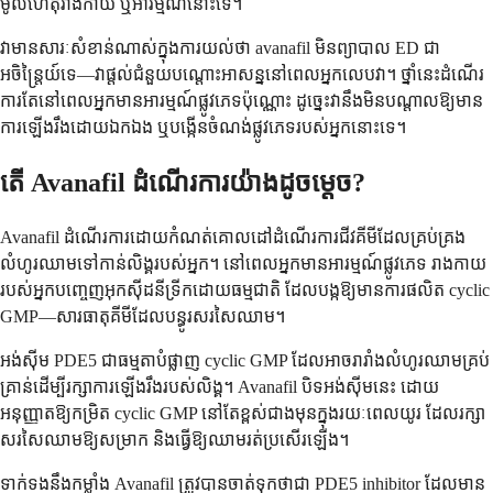
មូលហេតុរាងកាយ ឬអារម្មណ៍នោះទេ។
វាមានសារៈសំខាន់ណាស់ក្នុងការយល់ថា avanafil មិនព្យាបាល ED ជា
អចិន្ត្រៃយ៍ទេ—វាផ្តល់ជំនួយបណ្តោះអាសន្ននៅពេលអ្នកលេបវា។ ថ្នាំនេះដំណើរ
ការតែនៅពេលអ្នកមានអារម្មណ៍ផ្លូវភេទប៉ុណ្ណោះ ដូច្នេះវានឹងមិនបណ្តាលឱ្យមាន
ការឡើងរឹងដោយឯកឯង ឬបង្កើនចំណង់ផ្លូវភេទរបស់អ្នកនោះទេ។
តើ Avanafil ដំណើរការយ៉ាងដូចម្តេច?
Avanafil ដំណើរការដោយកំណត់គោលដៅដំណើរការជីវគីមីដែលគ្រប់គ្រង
លំហូរឈាមទៅកាន់លិង្គរបស់អ្នក។ នៅពេលអ្នកមានអារម្មណ៍ផ្លូវភេទ រាងកាយ
របស់អ្នកបញ្ចេញអុកស៊ីដនីទ្រីកដោយធម្មជាតិ ដែលបង្កឱ្យមានការផលិត cyclic
GMP—សារធាតុគីមីដែលបន្ធូរសរសៃឈាម។
អង់ស៊ីម PDE5 ជាធម្មតាបំផ្លាញ cyclic GMP ដែលអាចរារាំងលំហូរឈាមគ្រប់
គ្រាន់ដើម្បីរក្សាការឡើងរឹងរបស់លិង្គ។ Avanafil បិទអង់ស៊ីមនេះ ដោយ
អនុញ្ញាតឱ្យកម្រិត cyclic GMP នៅតែខ្ពស់ជាងមុនក្នុងរយៈពេលយូរ ដែលរក្សា
សរសៃឈាមឱ្យសម្រាក និងធ្វើឱ្យឈាមរត់ប្រសើរឡើង។
ទាក់ទងនឹងកម្លាំង Avanafil ត្រូវបានចាត់ទុកថាជា PDE5 inhibitor ដែលមាន