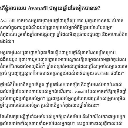
តើខ្ញុំអាចលេប Avanafil ជាមួយថ្នាំដទៃទៀតបានទេ?
Avanafil អាចមានអន្តរកម្មជាមួយថ្នាំជាច្រើនប្រភេទ ដូច្នេះវាមានសារៈសំខាន់
ណាស់ក្នុងការជូនដំណឹងដល់គ្រូពេទ្យរបស់អ្នកអំពីអ្វីគ្រប់យ៉ាងដែលអ្នក
កំពុងលេប រួមទាំងថ្នាំតាមវេជ្ជបញ្ជា ថ្នាំដែលមិនត្រូវការវេជ្ជបញ្ជា និងអាហារបំប៉ន
ផងដែរ។
អន្តរកម្មដែលគ្រោះថ្នាក់បំផុតកើតឡើងជាមួយថ្នាំនីត្រាតដែលប្រើសម្រាប់
ជំងឺបេះដូង ព្រោះការរួមបញ្ចូលគ្នានេះអាចបណ្តាលឱ្យសម្ពាធឈាមធ្លាក់ចុះដែល
គំរាមកំហែងដល់អាយុជីវិត។ ថ្នាំទប់ស្កាត់អាល់ហ្វាដែលប្រើសម្រាប់សម្ពាធឈាម
ខ្ពស់ ឬបញ្ហាប្រូស្តាតក៏អាចមានអន្តរកម្មយ៉ាងសំខាន់ជាមួយ avanafil ផងដែរ។
ថ្នាំអង់ទីប៊ីយោទិចមួយចំនួន ថ្នាំប្រឆាំងមេរោគផ្សិត និងថ្នាំអេដស៍អាចប៉ះពាល់
ដល់របៀបដែលរាងកាយរបស់អ្នកដំណើរការ avanafil ដែលអាចនាំឱ្យកម្រិតថ្នាំ
ខ្ពស់នៅក្នុងប្រព័ន្ធរបស់អ្នក។ គ្រូពេទ្យរបស់អ្នកប្រហែលជាត្រូវកែសម្រួលកម្រិត
ថ្នាំ ឬពេលវេលារបស់អ្នក ប្រសិនបើអ្នកកំពុងលេបថ្នាំទាំងនេះ។
តែងតែរក្សាបញ្ជីថ្នាំទាំងអស់របស់អ្នកឱ្យទាន់សម័យ និងចែករំលែកវាជាមួយអ្នក
ផ្តល់សេវាថែទាំសុខភាពទាំងអស់ដែលអ្នកជួប។ នេះជួយធានាសុវត្ថិភាពរបស់