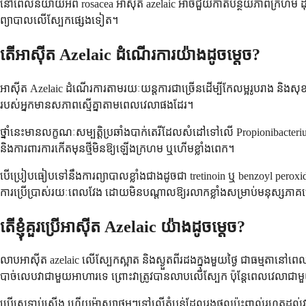
នៅពេលនិយាយអំពី rosacea អាស៊ីត azelaic អាចជួយកាត់បន្ថយភាពក្រហម 
ព្យាបាលលើស្បែកផ្សេងទៀត។
តើអាស៊ីត Azelaic ដំណើរការយ៉ាងដូចម្តេច?
អាស៊ីត Azelaic ដំណើរការតាមរយៈយន្តការជាច្រើនដើម្បីកែលម្អរូបរាង និងសុខ
របស់អ្នកមានសភាពស្មើគ្នាតាមពេលវេលាផងដែរ។
ថ្នាំនេះមានលក្ខណៈសម្បត្តិប្រឆាំងបាក់តេរីដែលសំដៅទៅលើ Propionibacte
និងការពារការកើតមុនថ្មីមិនឱ្យឡើងក្រហម ឬហើមខ្លាំងពេក។
បើប្រៀបធៀបទៅនឹងការព្យាបាលខ្លាំងជាងដូចជា tretinoin ឬ benzoyl peroxide អាស៊
ការប្រើប្រាស់រយៈពេលវែង ដោយមិនបណ្តាលឱ្យរលាកខ្លាំងសម្រាប់មនុស្សភាគ
តើខ្ញុំគួរប្រើអាស៊ីត Azelaic យ៉ាងដូចម្តេច?
លាបអាស៊ីត azelaic លើស្បែកស្អាត និងស្ងួតពីរដងក្នុងមួយថ្ងៃ ជាធម្មតានៅ
បាច់លេបវាជាមួយអាហារទេ ព្រោះវាត្រូវបានលាបលើស្បែក ប៉ុន្តែពេលវេលាជាមួ
ប្រើស្រទាប់ស្តើង ហើយម៉ាស្សាថ្នមៗទៅលើតំបន់ដែលរងផលប៉ះពាល់រហូតដល់វាត្រូ