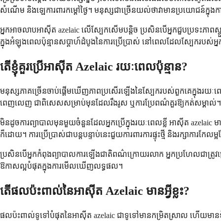
សំណើម និងឡេការពារកម្តៅថ្ងៃ។ មនុស្សជាច្រើនយល់ថាវាមានប្រយោជន៍ក្នុងការចា
អ្នកអាចលាបអាស៊ីត azelaic លើស្បែកសើមបន្តិច ប្រសិនបើអ្នកជួបប្រទះភាពស្ងួ
ក្នុងអំឡុងពេលប៉ុន្មានសប្តាហ៍ដំបូងនៃការប្រើប្រាស់ នៅពេលដែលស្បែករបស់អ្
តើខ្ញុំគួរប្រើអាស៊ីត Azelaic រយៈពេលប៉ុន្មាន?
មនុស្សភាគច្រើនចាប់ផ្តើមឃើញភាពប្រសើរឡើងនៃស្បែករបស់ពួកគេក្នុងរយៈព
ពេញលេញ ជាពិសេសសម្រាប់មុនដែលរឹងរូស ឬការប្រែពណ៌គួរឱ្យកត់សម្គាល់។ គ
មិនដូចការព្យាបាលមុនមួយចំនួនដែលអ្នកប្រើក្នុងរយៈពេលខ្លី អាស៊ីត azelaic មា
ក៏ដោយ។ ការប្រើប្រាស់ជាបន្តបន្ទាប់នេះជួយការពារការផ្ទុះថ្មី និងរក្សាការកែល
ប្រសិនបើអ្នកកំពុងព្យាបាលការឡើងជាតិពណ៌ក្រោយរលាក អ្នកប្រហែលជាត្រូវប្រើ
ឱកាសល្អបំផុតក្នុងការមើលឃើញលទ្ធផល។
តើផលប៉ះពាល់នៃអាស៊ីត Azelaic មានអ្វីខ្លះ?
ផលប៉ះពាល់ទូទៅបំផុតនៃអាស៊ីត azelaic ជាទូទៅមានកម្រិតស្រាល ហើយមានទ