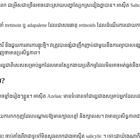
លាំងពេក ជម្រើសជាច្រើនអាចដោះស្រាយបញ្ហាស្បែកស្រដៀងគ្នាបាន។ អាស៊ីត S
ាំ tretinoin ឬ adapalene ដែលជាសារធាតុ retinoids ដែលដំណើរការដោយកា
 និងជួយការពារការផ្ទុះថ្មី។ វាត្រូវបានផ្សំជាញឹកញាប់ជាមួយនឹងការព្យាបាល
ញថាមានប្រសិទ្ធភាព។
ល្អជាពិសេសសម្រាប់អ្នកដែលមានស្បែកងាយប្រតិកម្មដែលមិនអាចអត់ធ្មត់នឹងក
េ?
ណុចខ្លាំងរៀងៗខ្លួន។ អាស៊ីត Azelaic មានទំនោរទៅជាល្អជាងសម្រាប់អ្នកដ
ិងរំលាយការកកកុញដែលបណ្តាលឱ្យមានក្បាលខ្មៅ និងក្បាលស។ វាមានប្រសិទ្ធភាព
ជាងនេះ ចាប់តាំងពីវាជាទូទៅមិនសូវរលាកជាងអាស៊ីត salicylic ។ ទោះជាយ៉ា