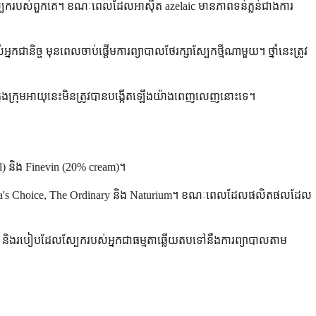
សើស្បែករបស់ពួកគេ។ ខណៈពេលដែលអាស៊ីត azelaic មានភាពទន់ភ្លន់ជាងការ
នកជានិច្ច មុនពេលចាប់ផ្តើមការព្យាបាលថែរក្សាស្បែកថ្មីណាមួយ។ ថ្នាំនេះត្រូវ
នៅក្នុងក្រុមអាយុនេះមិនត្រូវបានបង្កើតឡើងយ៉ាងពេញលេញនោះទេ។
el) និង Finevin (20% cream)។
Paula's Choice, The Ordinary និង Naturium។ ខណៈពេលដែលផលិតផលដែល
អ្នក និងរបៀបដែលស្បែករបស់អ្នកជាធម្មតាឆ្លើយតបទៅនឹងការព្យាបាលតាម