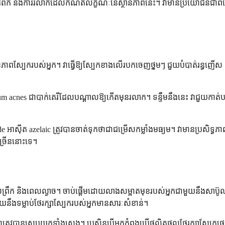
ដុំពក និងការរលាកដែលកំណត់លក្ខណៈនៃស្ថានភាពនេះ។ វាមានប្រយោជន៍ជាពិស
ភាពស្បែករបស់អ្នក។ វាធ្វើឱ្យស្បែកខាងលើរបកចេញថ្នមៗ ជួយបំបាត់រន្ធញើស និ
rium acnes ជាបាក់តេរីដែលបណ្តាលឱ្យកើតមុនរលាក។ ទន្ទឹមនឹងនេះ វាជួយកា
ីត azelaic ត្រូវបានចាត់ទុកថាជាជម្រើសកម្លាំងមធ្យម។ វាមានប្រសិទ្ធភាពគ្រប់គ្
ច្រើននោះទេ។
ពេលព្រឹក និងពេលល្ងាច។ ចាប់ផ្តើមដោយលាងសម្អាតមុខរបស់អ្នកជាមួយនឹងសាប៊ូ
យនឹងទម្លាប់ថែរក្សាស្បែករបស់អ្នកមានសារៈសំខាន់។
វបានស្រូបយកទាំងស្រុង។ ប្រសិនបើអ្នកកំពុងប្រើផលិតផលថែរក្សាស្បែកផ្សេងទៀ