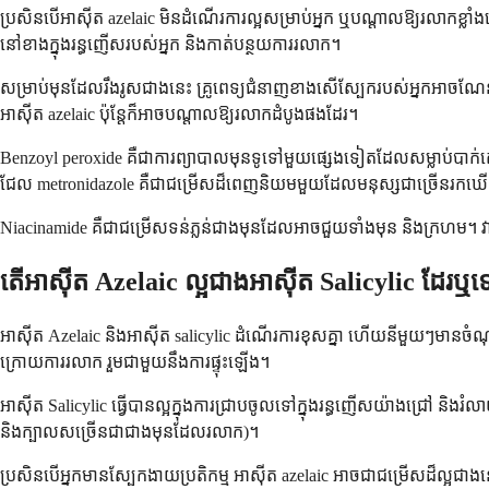
ប្រសិនបើអាស៊ីត azelaic មិនដំណើរការល្អសម្រាប់អ្នក ឬបណ្តាលឱ្យរលាកខ្
នៅខាងក្នុងរន្ធញើសរបស់អ្នក និងកាត់បន្ថយការរលាក។
សម្រាប់មុនដែលរឹងរូសជាងនេះ គ្រូពេទ្យជំនាញខាងសើស្បែករបស់អ្នកអាចណែន
អាស៊ីត azelaic ប៉ុន្តែក៏អាចបណ្តាលឱ្យរលាកដំបូងផងដែរ។
Benzoyl peroxide គឺជាការព្យាបាលមុនទូទៅមួយផ្សេងទៀតដែលសម្លាប់បាក់តេរី
ជែល metronidazole គឺជាជម្រើសដ៏ពេញនិយមមួយដែលមនុស្សជាច្រើនរកឃើ
Niacinamide គឺជាជម្រើសទន់ភ្លន់ជាងមុនដែលអាចជួយទាំងមុន និងក្រហម។ វា
តើអាស៊ីត Azelaic ល្អជាងអាស៊ីត Salicylic ដែរឬទ
អាស៊ីត Azelaic និងអាស៊ីត salicylic ដំណើរការខុសគ្នា ហើយនីមួយៗមានចំ
ក្រោយការរលាក រួមជាមួយនឹងការផ្ទុះឡើង។
អាស៊ីត Salicylic ធ្វើបានល្អក្នុងការជ្រាបចូលទៅក្នុងរន្ធញើសយ៉ាងជ្រៅ ន
និងក្បាលសច្រើនជាជាងមុនដែលរលាក)។
ប្រសិនបើអ្នកមានស្បែកងាយប្រតិកម្ម អាស៊ីត azelaic អាចជាជម្រើសដ៏ល្អ