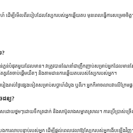
ដើម្បីមើលពីរបៀបដែលស្បែករបស់អ្នកឆ្លើយតប មុនពេលធ្វើការសម្រេចចិត្ត។ មនុ
ទេ?
់ភ្លន់បំផុតមួយដែលមាន។ វាត្រូវបានណែនាំជាញឹកញាប់សម្រាប់អ្នកដែលមានស្បែ
គួរតែចាប់ផ្តើមយឺតៗ និងតាមដានការឆ្លើយតបរបស់ស្បែករបស់អ្នក។
ាបរៀងរាល់ថ្ងៃផ្សេងទៀតសម្រាប់សប្តាហ៍ដំបូង ឬពីរ។ អ្នកក៏អាចលាបវាលើក្
យចៃដន្យ?
សដោយថ្នមៗដោយទឹកត្រជាក់ និងសាប៊ូលាងសម្អាតស្រាល។ ការប្រើប្រាស់ច្រើន
ារលាបបន្ទាប់របស់អ្នក ដើម្បីផ្តល់ពេលវេលាឱ្យស្បែករបស់អ្នកងើបឡើងវិញ។ ប្រ