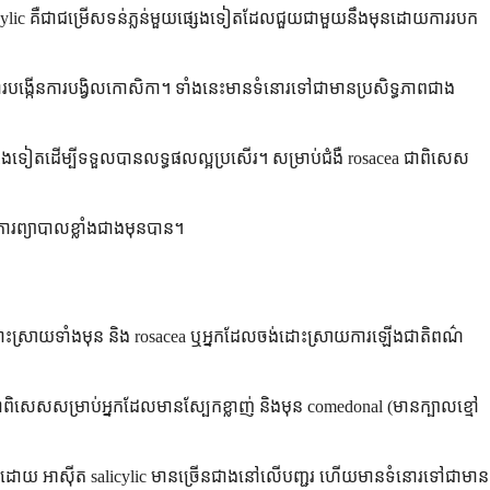
alicylic គឺជាជម្រើសទន់ភ្លន់មួយផ្សេងទៀតដែលជួយជាមួយនឹងមុនដោយការរបក
របង្កើនការបង្វិលកោសិកា។ ទាំងនេះមានទំនោរទៅជាមានប្រសិទ្ធភាពជាង
ផ្សេងទៀតដើម្បីទទួលបានលទ្ធផលល្អប្រសើរ។ សម្រាប់ជំងឺ rosacea ជាពិសេស
ារព្យាបាលខ្លាំងជាងមុនបាន។
ែលដោះស្រាយទាំងមុន និង rosacea ឬអ្នកដែលចង់ដោះស្រាយការឡើងជាតិពណ៌
ជាពិសេសសម្រាប់អ្នកដែលមានស្បែកខ្លាញ់ និងមុន comedonal (មានក្បាលខ្មៅ
ងណាក៏ដោយ អាស៊ីត salicylic មានច្រើនជាងនៅលើបញ្ជរ ហើយមានទំនោរទៅជាមាន