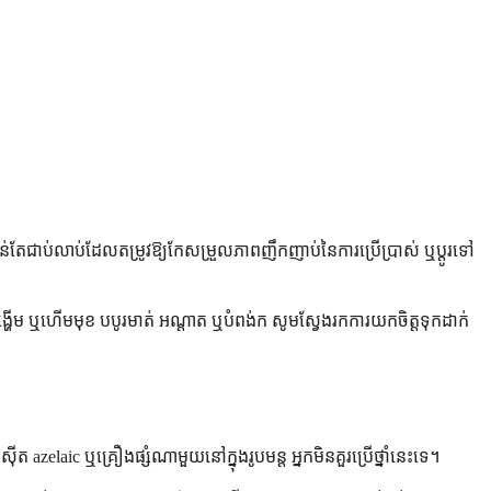
់តែជាប់លាប់ដែលតម្រូវឱ្យកែសម្រួលភាពញឹកញាប់នៃការប្រើប្រាស់ ឬប្តូរទៅ
ដកដង្ហើម ឬហើមមុខ បបូរមាត់ អណ្តាត ឬបំពង់ក សូមស្វែងរកការយកចិត្តទុកដាក់
 azelaic ឬគ្រឿងផ្សំណាមួយនៅក្នុងរូបមន្ត អ្នកមិនគួរប្រើថ្នាំនេះទេ។