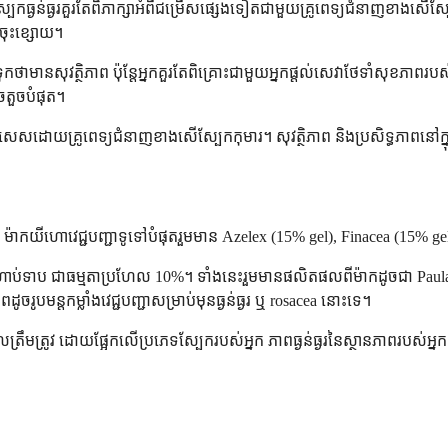
្បែកធ្ងន់ធ្ងរគួរតែពិភាក្សាអំពីជម្រើសផ្សេងទៀតជាមួយគ្រូពេទ្យជំនាញខាង
ចុះខ្សោយ។
ាមានសុវត្ថិភាព ប៉ុន្តែអ្នកគួរតែពិគ្រោះជាមួយអ្នកផ្តល់សេវាថែទាំសុខភាពរបស់អ្
ចតួចបំផុត។
ាំជាពិសេសដោយគ្រូពេទ្យជំនាញខាងសើស្បែកកុមារ។ សុវត្ថិភាព និងប្រសិទ្ធភាព
។ ម៉ាកយីហោវេជ្ជបញ្ជាទូទៅបំផុតរួមមាន Azelex (15% gel), Finacea (15% g
នកំហាប់ទាប ជាធម្មតាប្រហែល 10%។ ទាំងនេះរួមមានផលិតផលពីម៉ាកដូចជា 
បមន្តកម្លាំងវេជ្ជបញ្ជាសម្រាប់មុនធ្ងន់ធ្ងរ ឬ rosacea នោះទេ។
ត្រឹមត្រូវ ដោយផ្អែកលើប្រភេទស្បែករបស់អ្នក ភាពធ្ងន់ធ្ងរនៃស្ថានភាពរបស់