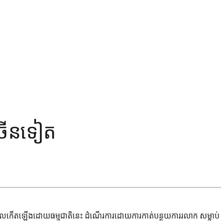
ច្រើនទៀត
ស៊ីតដែលកើតឡើងដោយធម្មជាតិនេះ ដំណើរការដោយការកាត់បន្ថយការរលាក សម្លាប់