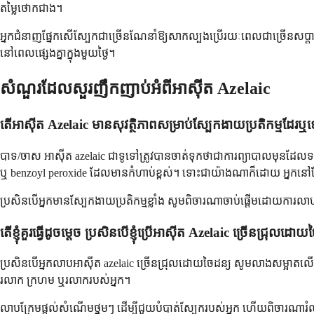
តម្លៃថោកជាង។
អ្នកជំនាញផ្នែកសើស្បែកជាច្រើនណែនាំឱ្យសាកល្បងប្រើរយៈពេលជាច្រើនសប្តាហ៍ 
នៅពេលផ្សេងគ្នាក្នុងមួយថ្ងៃ។
សំណួរដែលសួរញឹកញាប់អំពីអាស៊ីត Azelaic
តើអាស៊ីត Azelaic មានសុវត្ថិភាពសម្រាប់ស្បែកងាយប្រតិកម្មដែរឬ
បាទ/ចាស អាស៊ីត azelaic ជាទូទៅត្រូវបានចាត់ទុកថាជាការព្យាបាលមុនដែលទន
ឬ benzoyl peroxide ដែលមានកំហាប់ខ្ពស់។ ទោះជាយ៉ាងណាក៏ដោយ អ្នកនៅតែ
ប្រសិនបើអ្នកមានស្បែកងាយប្រតិកម្មខ្លាំង សូមពិចារណាចាប់ផ្តើមដោយការល
តើខ្ញុំគួរធ្វើដូចម្តេច ប្រសិនបើខ្ញុំប្រើអាស៊ីត Azelaic ច្រើនជ្រុលដោ
ប្រសិនបើអ្នកលាបអាស៊ីត azelaic ច្រើនជ្រុលដោយចៃដន្យ សូមលាងសម្អាតលើ
រលាក ក្រហម ឬរលាករបស់អ្នក។
លាបក្រែមផ្តល់សំណើមថ្នមៗ ដើម្បីជួយបំបាត់ស្បែករបស់អ្នក ហើយពិចារណារំលងក