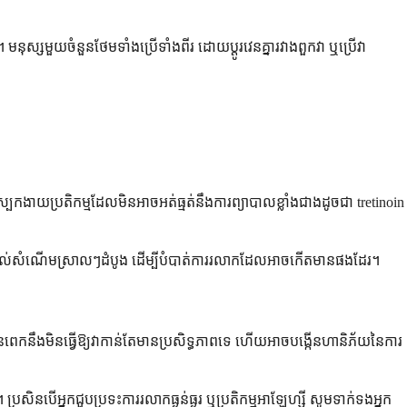
ស្សមួយចំនួនថែមទាំងប្រើទាំងពីរ ដោយប្តូរវេនគ្នារវាងពួកវា ឬប្រើវា
កងាយប្រតិកម្មដែលមិនអាចអត់ធ្មត់នឹងការព្យាបាលខ្លាំងជាងដូចជា tretinoin
រែមផ្តល់សំណើមស្រាលៗដំបូង ដើម្បីបំបាត់ការរលាកដែលអាចកើតមានផងដែរ។
ពេកនឹងមិនធ្វើឱ្យវាកាន់តែមានប្រសិទ្ធភាពទេ ហើយអាចបង្កើនហានិភ័យនៃការ
សិនបើអ្នកជួបប្រទះការរលាកធ្ងន់ធ្ងរ ឬប្រតិកម្មអាឡែហ្ស៊ី សូមទាក់ទងអ្នក