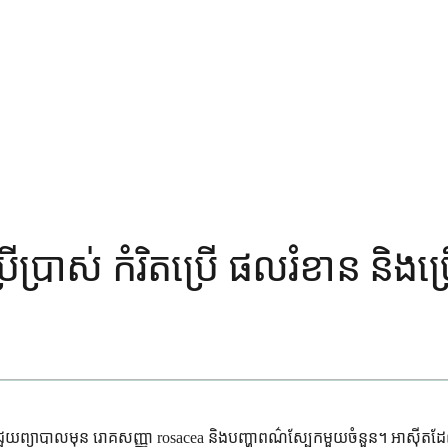
្រើប្រាស់ កំរិតប្រើ ផលរំខាន និង
ាព ដែលជួយព្យាបាលមុន រោគសញ្ញា rosacea និងបញ្ហាពណ៌ស្បែកមួយចំនួន។ អា