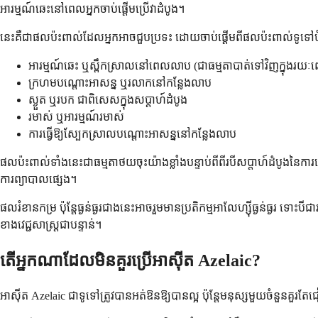
អារម្មណ៍ឆេះនៅពេលអ្នកចាប់ផ្តើមប្រើវាដំបូង។
នេះគឺជាផលប៉ះពាល់ដែលអ្នកអាចជួបប្រទះ ដោយចាប់ផ្តើមពីផលប៉ះពាល់ទូទៅប
អារម្មណ៍ឆេះ ឬស្ពឹកស្រាលនៅពេលលាប (ជាធម្មតាបាត់ទៅវិញក្នុងរយៈព
ក្រហមបណ្តោះអាសន្ន ឬរលាកនៅកន្លែងលាប
ស្ងួត ឬរបក ជាពិសេសក្នុងសប្តាហ៍ដំបូង
រមាស់ ឬអារម្មណ៍រមាស់
ការធ្វើឱ្យស្បែកស្រាលបណ្តោះអាសន្ននៅកន្លែងលាប
ផលប៉ះពាល់ទាំងនេះជាធម្មតាថយចុះយ៉ាងខ្លាំងបន្ទាប់ពីពីរបីសប្តាហ៍ដំបូងនៃ
ការព្យាបាលផ្សេង។
ផលរំខានកម្រ ប៉ុន្តែធ្ងន់ធ្ងរជាងនេះអាចរួមមានប្រតិកម្មអាលែហ្ស៊ីធ្ងន់ធ្ងរ
ខាងវេជ្ជសាស្ត្រជាបន្ទាន់។
តើអ្នកណាដែលមិនគួរប្រើអាស៊ីត Azelaic?
អាស៊ីត Azelaic ជាទូទៅត្រូវបានអត់ឱនឱ្យបានល្អ ប៉ុន្តែមនុស្សមួយចំនួនគួរតែជ