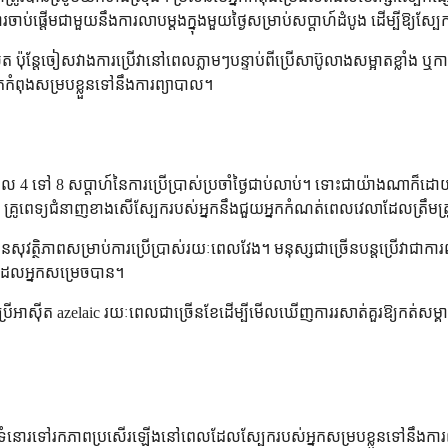
ប់ផ្តើមជាមួយនឹងការលាបម្តងក្នុងមួយថ្ងៃសម្រាប់សប្តាហ៍ដំបូង ដើម្បីឱ្យស្ប
ត ប៉ុន្តែចៀសវាងការប្រើវានៅពេលភ្លាមៗបន្ទាប់ពីប្រើសាប៊ូលាងសម្អាតខ្លាំង 
នកកំពុងសម្របខ្លួនទៅនឹងការព្យាបាល។
េល 4 ទៅ 8 សប្តាហ៍នៃការប្រើប្រាស់ប្រចាំថ្ងៃជាប់លាប់។ ទោះជាយ៉ាងណា
្រូពេទ្យជំនាញខាងសើស្បែករបស់អ្នកនឹងជួយអ្នកកំណត់ពេលវេលាដែលត្រឹមត្រ
នសុវត្ថិភាពសម្រាប់ការប្រើប្រាស់រយៈពេលវែង។ មនុស្សជាច្រើនបន្តប្រើវាជាការព
ម្អដែលអ្នកសម្រេចបាន។
អាស៊ីត azelaic រយៈពេលជាច្រើនខែដើម្បីមើលឃើញការរសាត់គួរឱ្យកត់សម្គាល់។ ច
ំនោរទៅរកភាពប្រសើរឡើងនៅពេលដែលស្បែករបស់អ្នកសម្របខ្លួនទៅនឹងការព្យាប