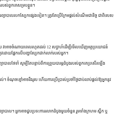
ែករបស់ពួកគេសម្របខ្លួន។
ឬការព្យាបាលរបកស្បែកផ្សេងទៀត។ ត្រូវតែប្រើក្រែមផ្តល់សំណើមជានិច្ច ជាពិសេស
ក៏ដោយ វាអាចចំណាយពេលរហូតដល់ 12 សប្តាហ៍ដើម្បីមើលឃើញអត្ថប្រយោជន៍
ូវដោយផ្អែកលើបញ្ហាស្បែកជាក់លាក់របស់អ្នក។
្យាបាលថែទាំ សូម្បីតែបន្ទាប់ពីការព្រួយបារម្ភដំបូងរបស់ពួកគេប្រសើរឡើង
ំណុចខ្មៅអាចរឹងរូស ហើយការប្រើប្រាស់ប្រចាំថ្ងៃជាប់លាប់ផ្តល់ឱ្យអ្នកនូវ
ាល។ អ្នកអាចជួបប្រទះការរលាកដំបូងមួយចំនួន រួមទាំងក្រហម ស្ពឹក ឬ