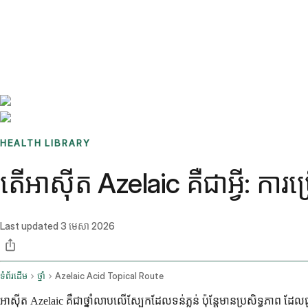
Benchmarks
Stories
FAQ
Sign up / Log in
HEALTH LIBRARY
តើអាស៊ីត Azelaic គឺជាអ្វី: ការប
Last updated
3 មេសា 2026
ទំព័រដើម
ថ្នាំ
Azelaic Acid Topical Route
អាស៊ីត Azelaic គឺជាថ្នាំលាបលើស្បែកដែលទន់ភ្លន់ ប៉ុន្តែមានប្រសិទ្ធភ