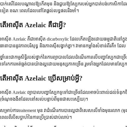
បាក់តេរីដែលបណ្តាលឱ្យកើតមុន និងជួយឱ្យស្បែករបស់អ្នកបាត់បង់កោសិកាដ
ទៀត ខណៈពេលដែលនៅតែផ្តល់លទ្ធផលរឹងមាំ។
តើអាស៊ីត Azelaic គឺជាអ្វី?
អាស៊ីត Azelaic គឺជាអាស៊ីត dicarboxylic ដែលកើតឡើងដោយធម្មជាតិនៅក្នុងគ្រ
ធានាបាននូវភាពបរិសុទ្ធ និងភាពស៊ីសង្វាក់គ្នា។ វាមានកម្លាំងសំខាន់ពីរគឺ
ថ្នាំនេះជាកម្មសិទ្ធិរបស់ថ្នាក់នៃការព្យាបាលដែលដំណើរការលើបញ្ហាស្បែកជ
ទៅរកការអត់ធ្មត់បានយ៉ាងល្អដោយមនុស្សភាគច្រើន រួមទាំងអ្នកដែលមានស្បែ
តើអាស៊ីត Azelaic ប្រើសម្រាប់អ្វី?
អាស៊ីត Azelaic ព្យាបាលបញ្ហាស្បែកទូទៅជាច្រើនដែលអាចប៉ះពាល់ដល់ទំនុកចិ
(ចំណុចងងឹតដែលនៅសល់បន្ទាប់ពីមុនជាសះស្បើយ)។
សម្រាប់ការtraitement មុន វាដំណើរការបានល្អជាពិសេសលើទាំងមុនរលាក (ម
ពេលពីរបីសប្តាហ៍នៃការប្រើប្រាស់ជាប់លាប់។