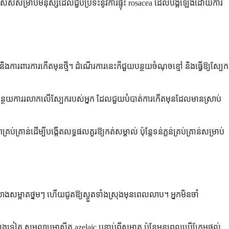
េសសម្រាប់មនុស្សដែលជួបប្រទះនូវការផ្ទុះ rosacea ដែលបង្កឡើងដោយការ
ងការពារការកើតមុនថ្មី។ ដំណើរការនេះក៏ជួយបន្ថយចំណុចខ្មៅ និងធ្វើឱ្យស្បែក
ត់បន្ថយការរលាកលើស្បែករបស់អ្នក ដែលជួយបំបាត់ការកើតមុនដែលមានស្រាប់
រាន់ដើម្បីបង្កើតលទ្ធផលគួរឱ្យកត់សម្គាល់ ប៉ុន្តែទន់ភ្លន់គ្រប់គ្រាន់សម្រាប់
លាងសម្អាតថ្នមៗ ហើយជូតឱ្យស្ងួតទាំងស្រុងមុនពេលលាប។ អ្នកមិនចាំ
ត សូមលាបអាស៊ីត azelaic បន្ទាប់ពីសម្អាត ប៉ុន្តែមុនពេលប្រើក្រែមផ្តល់