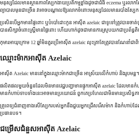
មនុស្សដែលមានស្ថានភាពស្បែកងាយប្រតិកម្មខ្លាំងដូចជាជំងឺ eczema ឬរលាកស
ព្យាបាលមុនជាច្រើន វាអាចបណ្តាលឱ្យរលាកចំពោះមនុស្សដែលមានរបាំងស្បែក
ប្រសិនបើអ្នកមានផ្ទៃពោះ ឬបំបៅដោះកូន អាស៊ីត azelaic ជាទូទៅត្រូវបានចាត់ទុកថ
បានសិក្សាចំពោះស្ត្រីមានផ្ទៃពោះ ហើយហាក់ដូចជាមានការស្រូបយកជាប្រព័ន្ធតិ
កុមារអាយុក្រោម 12 ឆ្នាំមិនគួរប្រើអាស៊ីត azelaic លុះត្រាតែត្រូវបានណែន
ឈ្មោះម៉ាកអាស៊ីត Azelaic
អាស៊ីត Azelaic មាននៅក្នុងឈ្មោះម៉ាកជាច្រើន អាស្រ័យលើកំហាប់ និងរូបមន្ត
ផលិតផលមួយចំនួនដែលមិនមានវេជ្ជបញ្ជាមានផ្ទុកអាស៊ីត azelaic ដែលមា
មានកំហាប់ទាបទាំងនេះអាចមានប្រយោជន៍ ពួកគេប្រហែលជាមិនមានប្រសិទ្ធភាពដូចរូ
គ្រូពេទ្យជំនាញខាងសើស្បែករបស់អ្នកនឹងជួយអ្នកជ្រើសរើសម៉ាក និងកំហាប់ដែល
ប្រធានបទ។
ជម្រើសជំនួសអាស៊ីត Azelaic