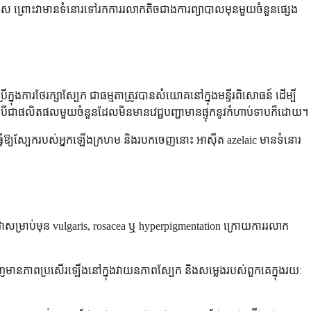
េស ព្រោះវាមានទំនោរទៅរកការរលាកតិចជាងការព្យាបាលមុនមួយចំនួនផ្សេង
នុងការថែរក្សាស្បែក ជាធម្មតាត្រូវបានសំយោគនៅក្នុងមន្ទីរពិសោធន៍ ដើម្បី
) ទោះបីជាផលិតផលមួយចំនួនដែលមិនមានវេជ្ជបញ្ជាមានផ្ទុកនូវកំហាប់ទាបក៏ដោយ។
ធ្វើឱ្យស្បែករបស់អ្នកឡើងក្រហម និងរបកចេញនោះ អាស៊ីត azelaic មានទំនោរ
ាសម្រាប់មុន vulgaris, rosacea ឬ hyperpigmentation ក្រោយការរលាក
ើញមានភាពប្រសើរឡើងនៅក្នុងវាយនភាពស្បែក និងសម្លេងរបស់ពួកគេក្នុងរយៈ