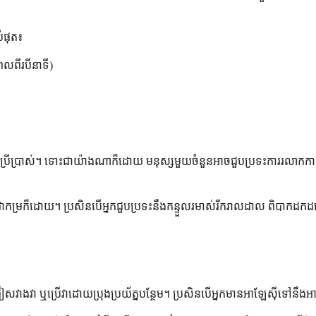
ំផុត៖
េលពីរបីនាទី)
ការប្រើប្រាស់។ ទោះជាយ៉ាងណាក៏ដោយ មនុស្សមួយចំនួនអាចជួបប្រទះការរលាកកាន
 ទោះបីជាវាកម្រក៏ដោយ។ ប្រសិនបើអ្នកជួបប្រទះនឹងកន្ទួលរមាស់រីករាលដាល ពិបាក
ៀសវាងវា ឬប្រើវាដោយប្រុងប្រយ័ត្នបន្ថែម។ ប្រសិនបើអ្នកមានអាឡែស៊ីទៅនឹងអាស៊ីត