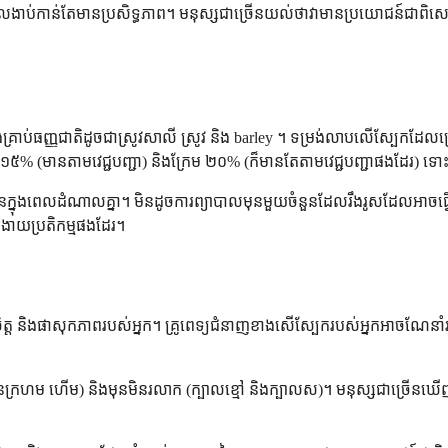
ែលងាប់កាន់តែមានប្រសិទ្ធភាព។ មនុស្សជាច្រើនយល់ថាវាមានប្រយោជន៍ជាពិស
ាប់ធញ្ញជាតិដូចជាស្រូវសាលី ស្រូវ និង barley ។ ទម្រង់លាបលើស្បែកដែលប្រើក្
៖ ជែល ១៥% (មានតាមវេជ្ជបញ្ជា) និងក្រែម ២០% (ក៏មានតែតាមវេជ្ជបញ្ជាផងដែរ
ាច្រើនក្នុងពេលដំណាលគ្នា។ មិនដូចការព្យាបាលមុនមួយចំនួនដែលរឹងរូសដែលអាច
កងាយប្រតិកម្មផងដែរ។
ត្ត និងផាសុកភាពរបស់អ្នក។ គ្រូពេទ្យជំនាញខាងសើស្បែករបស់អ្នកអាចណែនាំវ
ុនក្រហម ហើម) និងមុនមិនរលាក (ក្បាលខ្មៅ និងក្បាលស)។ មនុស្សជាច្រើនឃ