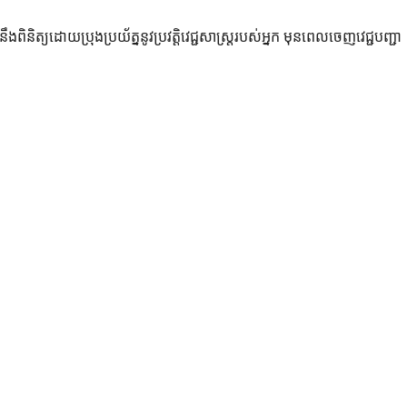
និត្យដោយប្រុងប្រយ័ត្ននូវប្រវត្តិវេជ្ជសាស្ត្ររបស់អ្នក មុនពេលចេញវេជ្ជបញ្ជា