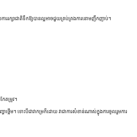
ាររក្សាជាតិទឹកឱ្យបានល្អអាចជួយគ្រប់គ្រងការនោមញឹកញាប់។
រកែតម្រូវ។
បញ្ហាថ្លើម។ ទោះបីជាវាកម្រក៏ដោយ វាជាការសំខាន់ណាស់ក្នុងការចូលរួមការ