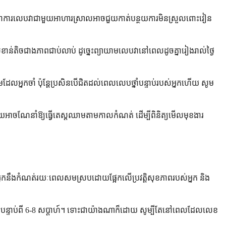
រ ទោះបីជាការលេបវាជាមួយអាហារស្រាលអាចជួយកាត់បន្ថយការមិនស្រួលពោះវៀន
ារៈសំខាន់តិចជាងភាពជាប់លាប់ ដូច្នេះព្យាយាមលេបវានៅពេលដូចគ្នារៀងរាល់ថ្ងៃ
ែលអ្នកចាំ ប៉ុន្តែប្រសិនបើជិតដល់ពេលលេបថ្នាំបន្ទាប់របស់អ្នកហើយ សូម
ហើយអាចណែនាំឱ្យធ្វើតេស្តឈាមតាមកាលកំណត់ ដើម្បីពិនិត្យមើលមុខងារ
បស់អ្នកនឹងកំណត់រយៈពេលសមស្របដោយផ្អែកលើប្រវត្តិសុខភាពរបស់អ្នក និង
្មតាបន្ទាប់ពី 6-8 សប្តាហ៍។ ទោះជាយ៉ាងណាក៏ដោយ សូម្បីតែនៅពេលដែលលេខ