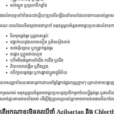
មាត់ស្ងួត ឬស្រេកទឹកខ្លាំង
ផលរំខានទូទៅទាំងនេះជារឿយៗប្រសើរឡើងនៅពេលដែលរាងកាយរបស់អ្នកសម្របខ្ល
ខណៈពេលដែលមិនសូវមានជាទូទៅ មនុស្សមួយចំនួនអាចជួបប្រទះផលរំខានកាន់តែស
វិលមុខធ្ងន់ធ្ងរ ឬដួលសន្លប់
ចង្វាក់បេះដូងលោតលឿន ឬមិនទៀងទាត់
សាច់ដុំខ្សោយ ឬកន្ត្រាក់ធ្ងន់ធ្ងរ
ចង្អោរ ឬក្អួតជាប់រហូត
ហើមមិនធម្មតានៅជើង កជើង ឬជើង
ពិបាកដកដង្ហើម ឬតឹងទ្រូង
ឈឺក្បាលធ្ងន់ធ្ងរ ឬការផ្លាស់ប្តូរចក្ខុវិស័យ
រោគសញ្ញាទាំងនេះធានានូវការវាយតម្លៃផ្នែកវេជ្ជសាស្ត្រភ្លាមៗ ព្រោះវាអាចបង្ហាញ
កម្រណាស់ មនុស្សមួយចំនួនអាចជួបប្រទះនូវប្រតិកម្មអាលែហ្ស៊ីធ្ងន់ធ្ងរ ឬផលវ
ណាត់ជួបតាមដានទាំងអស់ ដើម្បីឱ្យគ្រូពេទ្យរបស់អ្នកអាចតាមដានផលវិបាកដ
តើអ្នកណាខ្លះមិនគួរប្រើថ្នាំ Azilsartan និង Chlor