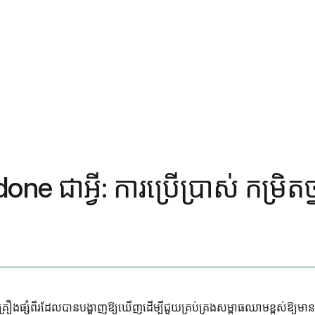
ne ជាអ្វី: ការប្រើប្រាស់ កម្រិ
នូវគ្រឿងផ្សំពីរដែលបានបង្ហាញឱ្យឃើញដើម្បីជួយគ្រប់គ្រងសម្ពាធឈាមខ្ពស់ឱ្យ