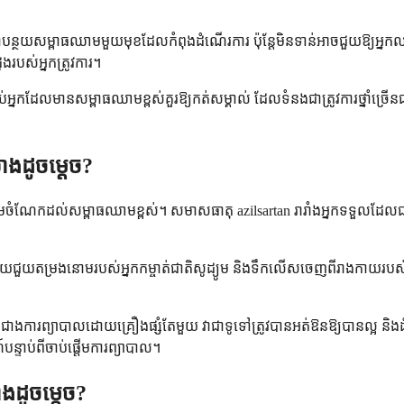
្រើថ្នាំបន្ថយសម្ពាធឈាមមួយមុខដែលកំពុងដំណើរការ ប៉ុន្តែមិនទាន់អាចជួយឱ្យអ
ងរបស់អ្នកត្រូវការ។
ម្រាប់អ្នកដែលមានសម្ពាធឈាមខ្ពស់គួរឱ្យកត់សម្គាល់ ដែលទំនងជាត្រូវការថ្នាំច
ាងដូចម្តេច?
ែលរួមចំណែកដល់សម្ពាធឈាមខ្ពស់។ សមាសធាតុ azilsartan រារាំងអ្នកទទួលដែ
ាល ដោយជួយតម្រងនោមរបស់អ្នកកម្ចាត់ជាតិសូដ្យូម និងទឹកលើសចេញពីរាងកាយរ
ាពជាងការព្យាបាលដោយគ្រឿងផ្សំតែមួយ វាជាទូទៅត្រូវបានអត់ឱនឱ្យបានល្អ និង
បន្ទាប់ពីចាប់ផ្តើមការព្យាបាល។
ាងដូចម្តេច?