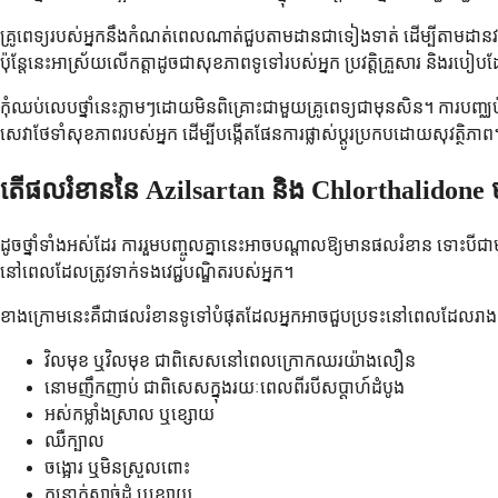
គ្រូពេទ្យរបស់អ្នកនឹងកំណត់ពេលណាត់ជួបតាមដានជាទៀងទាត់ ដើម្បីតាមដានវឌ្ឍន
ប៉ុន្តែនេះអាស្រ័យលើកត្តាដូចជាសុខភាពទូទៅរបស់អ្នក ប្រវត្តិគ្រួសារ និងរបៀបដែល
កុំឈប់លេបថ្នាំនេះភ្លាមៗដោយមិនពិគ្រោះជាមួយគ្រូពេទ្យជាមុនសិន។ ការបញ្ឈប់
សេវាថែទាំសុខភាពរបស់អ្នក ដើម្បីបង្កើតផែនការផ្លាស់ប្តូរប្រកបដោយសុវត្ថិភាព
តើផលរំខាននៃ Azilsartan និង Chlorthalidone មាន
ដូចថ្នាំទាំងអស់ដែរ ការរួមបញ្ចូលគ្នានេះអាចបណ្តាលឱ្យមានផលរំខាន ទោះបីជាម
នៅពេលដែលត្រូវទាក់ទងវេជ្ជបណ្ឌិតរបស់អ្នក។
ខាង​ក្រោម​នេះ​គឺ​ជា​ផល​រំខាន​ទូទៅ​បំផុត​ដែល​អ្នក​អាច​ជួប​ប្រទះ​នៅ​ពេល​ដែល​រាងកា
វិលមុខ ឬវិលមុខ ជាពិសេសនៅពេលក្រោកឈរយ៉ាងលឿន
នោមញឹកញាប់ ជាពិសេសក្នុងរយៈពេលពីរបីសប្តាហ៍ដំបូង
អស់កម្លាំងស្រាល ឬខ្សោយ
ឈឺក្បាល
ចង្អោរ ឬមិនស្រួលពោះ
កន្ត្រាក់សាច់ដុំ ឬខ្សោយ