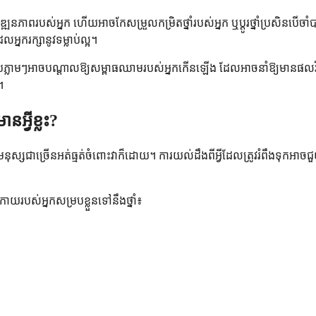
ភាពរបស់អ្នក ហើយអាចកែសម្រួលកម្រិតថ្នាំរបស់អ្នក ឬប្តូរថ្នាំប្រសិនបើចាំប
អ្នករក្សានូវទម្លាប់ល្អ។
ភ្លាមៗអាចបណ្តាលឱ្យសម្ពាធឈាមរបស់អ្នកកើនឡើង ដែលអាចនាំឱ្យមានផលវិបាកធ្ងន់ធ
។
អ្វីខ្លះ?
នុស្សជាច្រើនអត់ធ្មត់ចំពោះវាក៏ដោយ។ ការយល់ដឹងពីអ្វីដែលត្រូវរំពឹងទុកអាចជ
យ​របស់​អ្នក​សម្រប​ខ្លួន​ទៅ​នឹង​ថ្នាំ៖