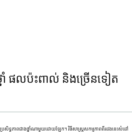
តថ្នាំ ផលប៉ះពាល់ និងច្រើនទៀត
មានប្រសិទ្ធភាពជាងថ្នាំណាមួយដោយឡែក។ វិធីសាស្ត្រសកម្មភាពពីរដងនេះសំដៅ