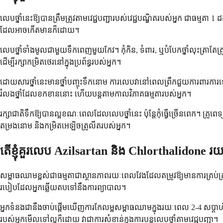
លេបថ្នាំនេះឱ្យបានត្រឹមត្រូវតាមវេជ្ជបញ្ជារបស់វេជ្ជបណ្ឌិតរបស់អ្នក ជាធ
ដែលអាចកើតមានក៏ដោយ។
លេបថ្នាំទាំងមូលជាមួយទឹកពេញមួយកែវ។ កុំកិន, ទំពារ, ឬបំបែកថ្នាំលុះត្រាតែគ្រ
ដើម្បីរក្សាកម្រិតថេរនៅក្នុងប្រព័ន្ធរបស់អ្នក។
ដោយសារថ្នាំនេះមានថ្នាំបញ្ចុះទឹកនោម ការលេបវានៅពេលព្រឹកជួយការពារការទៅ
រំលងថ្នាំដែលខកខាននោះ ហើយបន្តតាមកាលវិភាគធម្មតារបស់អ្នក។
រក្សាជាតិទឹកឱ្យបានល្អខណៈពេលដែលលេបថ្នាំនេះ ប៉ុន្តែកុំធ្វើច្រើនពេក។ 
តម្រងនោម និងកម្រិតអេឡិចត្រូលីតរបស់អ្នក។
តើខ្ញុំគួរលេប Azilsartan និង Chlorthalidone រយ
សម្ពាធឈាមខ្ពស់ជាធម្មតាជាស្ថានភាពរយៈពេលវែងដែលតម្រូវឱ្យមានការគ្រប់គ្រ
របៀបដែលអ្នកឆ្លើយតបទៅនឹងការព្យាបាល។
អ្នកទំនងជានឹងចាប់ផ្តើមឃើញការកែលម្អសម្ពាធឈាមក្នុងរយៈពេល 2-4 សប្តា
របស់អ្នកមើលទៅល្អក៏ដោយ វាជាការសំខាន់ក្នុងការបន្តលេបថ្នាំតាមវេជ្ជបញ្ជា។