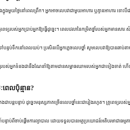
ម្មតា 1 ដងក្នុងមួយថ្ងៃនៅពេលព្រឹក។ អ្នកអាចលេបវាជាមួយអាហារ ឬគ្មានអាហា
ូពេទ្យរបស់អ្នកប្រាប់អ្នកឱ្យធ្វើដូច្នេះ។ ពេលវេលានៃកម្រិតថ្នាំរបស់អ្នកមានស
បន្ទប់ទឹកនៅពេលយប់។ ប្រសិនបើអ្នកភ្លេចលេបថ្នាំ សូមលេបវាឱ្យបានឆាប់តាមដ
គ្រូពេទ្យរបស់អ្នកទំនងជានឹងណែនាំឱ្យតាមដានសម្ពាធឈាមរបស់អ្នកជាទៀងទាត់ 
ៈពេលប៉ុន្មាន?
ងជាបន្តបន្ទាប់ ដូច្នេះមនុស្សភាគច្រើនលេបថ្នាំនេះជារៀងរហូត។ គ្រូពេទ្យរ
ហ៍បន្ទាប់ពីចាប់ផ្តើមការព្យាបាល ដោយទទួលបានអត្ថប្រយោជន៍អតិបរមាជាធម