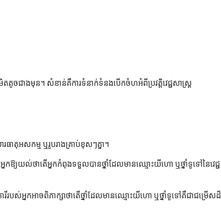
តតូចជាងមុន។ សំខាន់គឺការទំនាក់ទំនងបើកចំហអំពីប្រវត្តិវេជ្ជសាស្ត្រ
ារធាតុអសកម្ម ឬរូបរាងគ្រាប់ខុសៗគ្នា។
អ្នកឱ្យយល់ថាតើអ្នកកំពុងទទួលបានថ្នាំដែលមានឈ្មោះយីហោ ឬថ្នាំទូទៅនៃវេជ្ជ
ការីរបស់អ្នកអាចពិភាក្សាថាតើថ្នាំដែលមានឈ្មោះយីហោ ឬថ្នាំទូទៅគឺជាជម្រើសដ៏