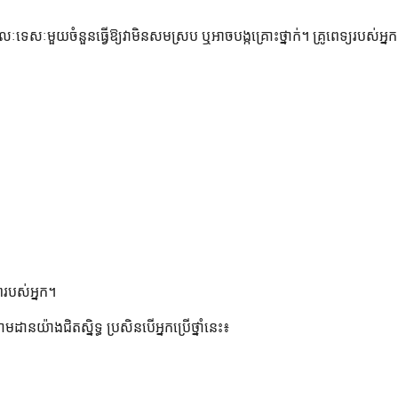
សៈមួយចំនួនធ្វើឱ្យវាមិនសមស្រប ឬអាចបង្កគ្រោះថ្នាក់។ គ្រូពេទ្យរបស់អ្នកនឹងពិ
ាពរបស់អ្នក។
ានយ៉ាងជិតស្និទ្ធ ប្រសិនបើអ្នកប្រើថ្នាំនេះ៖