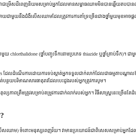
ាយជាជម្រើសដ៏ពេញនិយមសម្រាប់អ្នកដែលមានសម្ពាធឈាមមិនបានឆ្លើយតបបានល្អ
ោះស្រាយជាមួយនឹងជំងឺលើសឈាមដែលត្រូវការការគាំទ្រច្រើនជាងថ្នាំមួយមុខអាចផ្តល
 ជាមួយ chlorthalidone (ថ្នាំបញ្ចុះទឹកនោមប្រភេទ thiazide ឬថ្នាំគ្រាប់ទឹក
 blockers ដែលដំណើរការដោយការទប់ស្កាត់អ្នកទទួលជាក់លាក់ដែលជាធម្មតាបណ្ត
ន្ថយបរិមាណសារធាតុរាវដែលបេះដូងរបស់អ្នកត្រូវការបូម។
ែងរកតុល្យភាពត្រឹមត្រូវសម្រាប់តម្រូវការជាក់លាក់របស់អ្នក។ វិធីសាស្ត្រនេះច្
ី?
ស់ (ជំងឺលើសឈាម) ចំពោះមនុស្សពេញវ័យ។ វាមានប្រយោជន៍ជាពិសេសសម្រាប់អ្នក