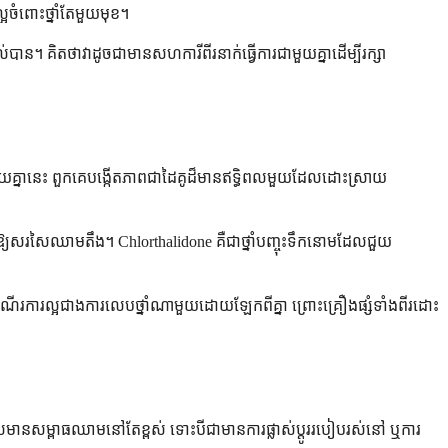
ចំពោះថ្នាំតែមួយមុខ។
់បាន។ គិតថាវាដូចជាមានសហការីពីរនាក់ធ្វើការជាមួយគ្នាដើម្បីរក្សា
)។ ជាមួយគ្នានេះ ពួកគេបង្កើតភាពជាដៃគូដ៏មានឥទ្ធិពលមួយដែលដោះស្រាយ
ាលឱ្យសរសៃឈាមតឹង។ Chlorthalidone គឺជាថ្នាំបញ្ចុះទឹកនោមដែលជួយ
រើនតែដំណើរការល្អជាងការលេបថ្នាំណាមួយដោយឡែកពីគ្នា ព្រោះគ្រឿងផ្សំទាំងពីរដោះ
ដែលមានសម្ពាធឈាមនៅតែខ្ពស់ ទោះបីជាមានការផ្លាស់ប្តូររបៀបរស់នៅ ឬការ