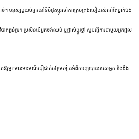
ាច់។ មនុស្សមួយចំនួននៅទីបំផុតប្តូរទៅការគ្រប់គ្រងរបៀបរស់នៅតែម្នាក់ឯង
្ងរ។ ប្រសិនបើអ្នកចង់ឈប់ ឬផ្លាស់ប្តូរថ្នាំ សូមធ្វើការជាមួយអ្នកផ្តល់
ួយឱ្យអ្នកមានអារម្មណ៍ជឿជាក់បន្ថែមទៀតអំពីការព្យាបាលរបស់អ្នក និងដឹង