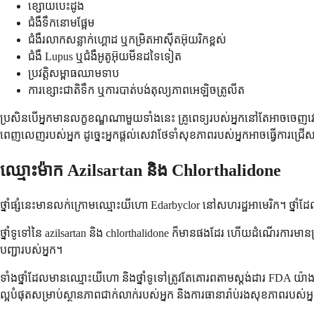
ខ្សោយបេះដូង
ជំងឺទឹកនោមផ្អែម
ជំងឺរលាកសន្លាក់ហ្គោដ ឬកម្រិតអាស៊ីតអ៊ុយរិកខ្ពស់
ជំងឺ Lupus ឬជំងឺអូតូអ៊ុយមីនដទៃទៀត
ប្រវត្តិសម្ពាធឈាមទាប
ការខ្សោះជាតិទឹក ឬការបាត់បង់តុល្យភាពអេឡិចត្រូលីត
ប្រសិនបើអ្នកមានលក្ខខណ្ឌណាមួយទាំងនេះ គ្រូពេទ្យរបស់អ្នកនៅតែអាចចេញវេជ្ជបញ្ជ
ពេញលេញរបស់អ្នក ដូច្នេះអ្នកផ្តល់សេវាថែទាំសុខភាពរបស់អ្នកអាចធ្វើការជ្រ
ឈ្មោះម៉ាក Azilsartan និង Chlorthalidone
ថ្នាំផ្សំនេះមានលក់ក្រោមឈ្មោះយីហោ Edarbyclor នៅសហរដ្ឋអាមេរិក។ ថ្នាំដែល
ថ្នាំទូទៅនៃ azilsartan និង chlorthalidone ក៏មានផងដែរ ហើយដំណើរការមាន
បញ្ជារបស់អ្នក។
ទាំងថ្នាំដែលមានឈ្មោះយីហោ និងថ្នាំទូទៅត្រូវតែគោរពតាមស្តង់ដារ FDA យ៉ាងត
ល្អបំផុតសម្រាប់ស្ថានភាពជាក់លាក់របស់អ្នក និងការធានារ៉ាប់រងសុខភាពរបស់អ្