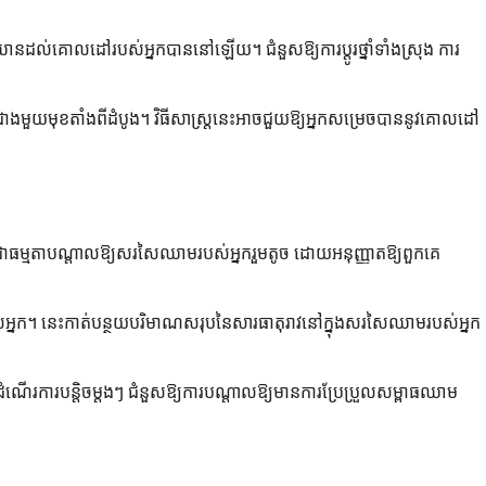
្នកឈានដល់គោលដៅរបស់អ្នកបាននៅឡើយ។ ជំនួសឱ្យការប្តូរថ្នាំទាំងស្រុង ការ
្រើនជាងមួយមុខតាំងពីដំបូង។ វិធីសាស្ត្រនេះអាចជួយឱ្យអ្នកសម្រេចបាននូវគោលដៅ
លជាធម្មតាបណ្តាលឱ្យសរសៃឈាមរបស់អ្នករួមតូច ដោយអនុញ្ញាតឱ្យពួកគេ
បស់អ្នក។ នេះកាត់បន្ថយបរិមាណសរុបនៃសារធាតុរាវនៅក្នុងសរសៃឈាមរបស់អ្នក
ដំណើរការបន្តិចម្តងៗ ជំនួសឱ្យការបណ្តាលឱ្យមានការប្រែប្រួលសម្ពាធឈាម