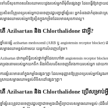
ទៅលើសុខភាពសរសៃឈាមបេះដូងរបស់អ្នកពីមុំពីរផ្សេងគ្នា ដែលធ្វើឱ្យវាក្ល
ប្រសិនបើគ្រូពេទ្យរបស់អ្នកបានចេញវេជ្ជបញ្ជាថ្នាំផ្សំនេះ អ្នកទំនងជាកំពុងដ
សម្ពាធឈាមរបស់អ្នកឱ្យស្ថិតក្នុងកម្រិតដែលមានសុខភាពល្អ។
តើ Azilsartan និង Chlorthalidone ជាអ្វី?
ថ្នាំនេះផ្សំ azilsartan medoxomil (ARB ឬ angiotensin receptor blocker)
សម្ពាធឈាមខ្ពស់តាមរយៈយន្តការបំពេញបន្ថែម។
Azilsartan ជាកម្មសិទ្ធិរបស់ថ្នាក់ថ្នាំដែលហៅថា angiotensin receptor
តម្រងនោមរបស់អ្នកយកទឹក និងអំបិលលើសចេញពីរាងកាយរបស់អ្នក ដោយកាត់ប
ការផ្សំនេះមាននៅក្នុងកម្លាំងផ្សេងៗគ្នា ដែលអនុញ្ញាតឱ្យគ្រូពេទ្យរបស់អ្នកស្វ
ស្រាយសម្ពាធឈាមខ្ពស់ពីទិសដៅផ្សេងៗគ្នា។
តើ Azilsartan និង Chlorthalidone ប្រើសម្រាប់អ្វ
ថ្នាំផ្សំនេះត្រូវបានចេញវេជ្ជបញ្ជាជាចម្បងដើម្បីព្យាបាលសម្ពាធឈាមខ្ព