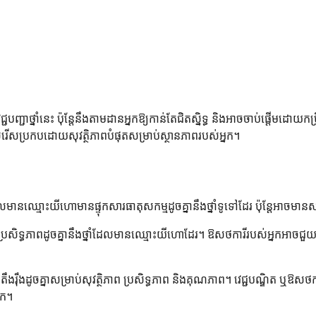
ាថ្នាំនេះ ប៉ុន្តែនឹងតាមដានអ្នកឱ្យកាន់តែជិតស្និទ្ធ និងអាចចាប់ផ្តើមដោយកម្រិ
ើសរើសប្រកបដោយសុវត្ថិភាពបំផុតសម្រាប់ស្ថានភាពរបស់អ្នក។
មានឈ្មោះយីហោមានផ្ទុកសារធាតុសកម្មដូចគ្នានឹងថ្នាំទូទៅដែរ ប៉ុន្តែអាចមានស
ប្រសិទ្ធភាពដូចគ្នានឹងថ្នាំដែលមានឈ្មោះយីហោដែរ។ ឱសថការីរបស់អ្នកអាចជួយ
ឹងរ៉ឹងដូចគ្នាសម្រាប់សុវត្ថិភាព ប្រសិទ្ធភាព និងគុណភាព។ វេជ្ជបណ្ឌិត ឬឱសថ
នក។