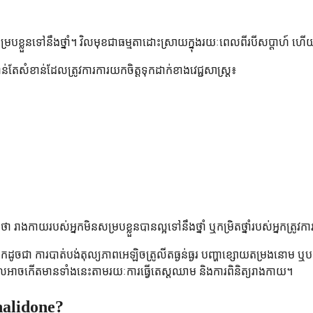
ួនទៅនឹងថ្នាំ។ វិលមុខជាធម្មតាដោះស្រាយក្នុងរយៈពេលពីរបីសប្តាហ៍ ហើយក
ំខាន់ដែលត្រូវការការយកចិត្តទុកដាក់ខាងវេជ្ជសាស្ត្រ៖
ថា រាងកាយរបស់អ្នកមិនសម្របខ្លួនបានល្អទៅនឹងថ្នាំ ឬកម្រិតថ្នាំរបស់អ្នកត្រូវកា
ិបាកដូចជា ការបាត់បង់តុល្យភាពអេឡិចត្រូលីតធ្ងន់ធ្ងរ បញ្ហាខ្សោយតម្រងនោម ឬ
ែលអាចកើតមានទាំងនេះតាមរយៈការធ្វើតេស្តឈាម និងការពិនិត្យរាងកាយ។
thalidone?