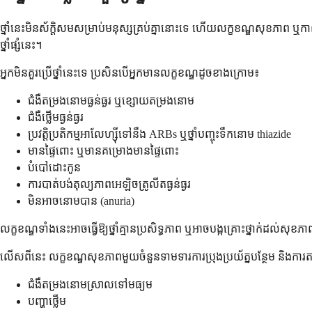
ថ្នាំនេះមិនស័ក្តិសមសម្រាប់មនុស្សគ្រប់គ្នានោះទេ ហើយលក្ខខណ្ឌសុខភាព ឬកាលៈទេ
ថ្នាំផ្សំនេះ។
អ្នកមិនគួរប្រើថ្នាំនេះទេ ប្រសិនបើអ្នកមានលក្ខខណ្ឌដូចខាងក្រោម៖
ជំងឺតម្រងនោមធ្ងន់ធ្ងរ ឬខ្សោយតម្រងនោម
ជំងឺថ្លើមធ្ងន់ធ្ងរ
ប្រវត្តិប្រតិកម្មអាលែហ្ស៊ីទៅនឹង ARBs ឬថ្នាំបញ្ចុះទឹកនោម thiazide
មានផ្ទៃពោះ ឬមានគម្រោងមានផ្ទៃពោះ
បំបៅដោះកូន
ការបាត់បង់តុល្យភាពអេឡិចត្រូលីតធ្ងន់ធ្ងរ
មិនអាចនោមបាន (anuria)
លក្ខខណ្ឌទាំងនេះអាចធ្វើឱ្យថ្នាំគ្មានប្រសិទ្ធភាព ឬអាចបង្កគ្រោះថ្នាក់ដល់សុខភ
លើសពីនេះ លក្ខខណ្ឌសុខភាពមួយចំនួនទាមទារការប្រុងប្រយ័ត្នបន្ថែម និងការតាមដ
ជំងឺតម្រងនោមស្រាលទៅមធ្យម
បញ្ហាថ្លើម