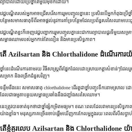
ព្យាបាលដោយប្រើថ្នាំតែមួយមុខក៏ដោយ។
វេជ្ជបណ្ឌិតរបស់អ្នកអាចជ្រើសរើសការរួមបញ្ចូលគ្នានេះ ប្រសិនបើអ្នកកំពុងប
បន្ថែមសមាសធាតុទីពីរអាចផ្តល់នូវការគាំទ្របន្ថែមដែលប្រព័ន្ធសរសៃឈាមបេះដូ
វេជ្ជបណ្ឌិតខ្លះក៏ចេញវេជ្ជបញ្ជាការរួមបញ្ចូលគ្នានេះជាការព្យាបាលជួរទីមួយស
សម្ពាធឈាមរបស់អ្នកកាន់តែលឿន និងមានប្រសិទ្ធភាព។
តើ Azilsartan និង Chlorthalidone ដំណើរការយ៉
ថ្នាំនេះដំណើរការតាមរយៈវិធីសាស្ត្រពីរផ្នែកដែលដោះស្រាយកត្តាសំខាន់ៗដ
សម្រាក និងពង្រីកជំនួសវិញ។
ទន្ទឹមនឹងនេះ សមាសធាតុ chlorthalidone ដើរតួជាថ្នាំបញ្ចុះទឹកនោមស្រ
ដែលជាធម្មតាបន្ថយសម្ពាធប្រឆាំងនឹងជញ្ជាំងសរសៃឈាម។
នេះត្រូវបានចាត់ទុកថាជាថ្នាំផ្សំកម្រិតមធ្យម។ ខណៈពេលដែលវាមានប្រសិទ្ធភ
យ៉ាងខ្លាំង។ មនុស្សភាគច្រើនចាប់ផ្តើមឃើញការកែលម្អក្នុងរយៈពេលពីរបីសប្តាហ៍
តើខ្ញុំគួរលេប Azilsartan និង Chlorthalidone យ៉