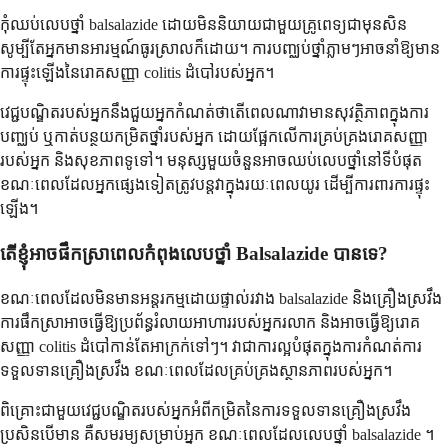
កុំឈប់លេបថ្នាំ balsalazide ដោយមិននិយាយជាមួយគ្រូពេទ្យជាមុនសិន
សូម្បីតែអ្នកមានអារម្មណ៍ធូរស្រាលក៏ដោយ។ ការបញ្ឈប់ថ្នាំភ្លាមៗអាចនាំឱ្យមាន
ការផ្ទុះឡើងនៃរោគសញ្ញា colitis ដំបៅរបស់អ្នក។
វេជ្ជបណ្ឌិតរបស់អ្នកនឹងជួយអ្នកកំណត់ថាតើពេលណាវាមានសុវត្ថិភាពក្នុងការ
បញ្ឈប់ ឬកាត់បន្ថយកម្រិតថ្នាំរបស់អ្នក ដោយផ្អែកលើការគ្រប់គ្រងរោគសញ្ញា
របស់អ្នក និងសុខភាពទូទៅ។ មនុស្សមួយចំនួនអាចឈប់លេបថ្នាំនៅទីបំផុត
ខណៈពេលដែលអ្នកផ្សេងទៀតត្រូវបន្តវាក្នុងរយៈពេលយូរ ដើម្បីការពារការផ្ទុះ
ឡើង។
តើខ្ញុំអាចផឹកស្រាពេលកំពុងលេបថ្នាំ Balsalazide បានទេ?
ខណៈពេលដែលមិនមានអន្តរកម្មដោយផ្ទាល់រវាង balsalazide និងគ្រឿងស្រវឹង
ការផឹកស្រាអាចធ្វើឱ្យប្រព័ន្ធរំលាយអាហាររបស់អ្នករលាក និងអាចធ្វើឱ្យរោគ
សញ្ញា colitis ដំបៅកាន់តែអាក្រក់ទៅៗ។ វាជាការល្អបំផុតក្នុងការកំណត់ការ
ទទួលទានគ្រឿងស្រវឹង ខណៈពេលដែលគ្រប់គ្រងស្ថានភាពរបស់អ្នក។
ពិគ្រោះជាមួយវេជ្ជបណ្ឌិតរបស់អ្នកអំពីកម្រិតនៃការទទួលទានគ្រឿងស្រវឹង
ប្រសិនបើមាន គឺសមរម្យសម្រាប់អ្នក ខណៈពេលដែលលេបថ្នាំ balsalazide ។