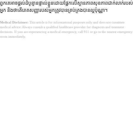
ពួកគេអាចផ្តល់ដំបូន្មានផ្ទាល់ខ្លួនដោយផ្អែកលើស្ថានភាពសុខភាពជាក់លាក់របស់
អ្នក និងថាតើរោគសញ្ញារបស់អ្នកត្រូវបានគ្រប់គ្រងបានល្អប៉ុណ្ណា។
Medical Disclaimer:
This article is for informational purposes only and does not constitute
medical advice. Always consult a qualified healthcare provider for diagnosis and treatment
decisions. If you are experiencing a medical emergency, call 911 or go to the nearest emergency
room immediately.