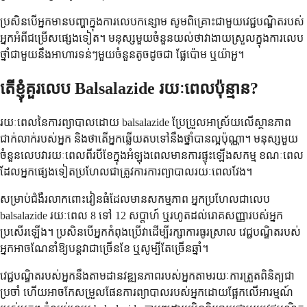
ប្រសិនបើអ្នកមានបញ្ហាក្នុងការលេបកន្សោម សូមពិគ្រោះជាមួយវេជ្ជបណ្ឌិតរបស់
អ្នកអំពីជម្រើសផ្សេងទៀត។ មនុស្សមួយចំនួនយល់ថាវាងាយស្រួលក្នុងការលេប
ថ្នាំជាមួយនឹងអាហារទន់ៗមួយចំនួនតូចដូចជា ផ្លែប៉ោម ឬយ៉ាអួ។
តើខ្ញុំគួរលេប Balsalazide រយៈពេលប៉ុន្មាន?
រយៈពេលនៃការព្យាបាលដោយ balsalazide ប្រែប្រួលអាស្រ័យលើស្ថានភាព
ជាក់លាក់របស់អ្នក និងថាតើអ្នកឆ្លើយតបទៅនឹងថ្នាំបានល្អប៉ុណ្ណា។ មនុស្សមួយ
ចំនួនលេបវារយៈពេលពីរបីខែក្នុងអំឡុងពេលមានការផ្ទុះឡើងសកម្ម ខណៈពេល
ដែលអ្នកផ្សេងទៀតប្រហែលជាត្រូវការការព្យាបាលរយៈពេលវែង។
សម្រាប់ជំងឺរលាកពោះវៀនធំដែលមានសកម្មភាព អ្នកប្រហែលជាលេប
balsalazide រយៈពេល 8 ទៅ 12 សប្តាហ៍ ឬរហូតដល់រោគសញ្ញារបស់អ្នក
ប្រសើរឡើង។ ប្រសិនបើអ្នកកំពុងប្រើវាដើម្បីរក្សាការធូរស្រាល វេជ្ជបណ្ឌិតរបស់
អ្នកអាចណែនាំឱ្យបន្តវាជាច្រើនខែ ឬសូម្បីតែច្រើនឆ្នាំ។
វេជ្ជបណ្ឌិតរបស់អ្នកនឹងតាមដានវឌ្ឍនភាពរបស់អ្នកតាមរយៈការត្រួតពិនិត្យជា
ប្រចាំ ហើយអាចកែសម្រួលផែនការព្យាបាលរបស់អ្នកដោយផ្អែកលើអារម្មណ៍