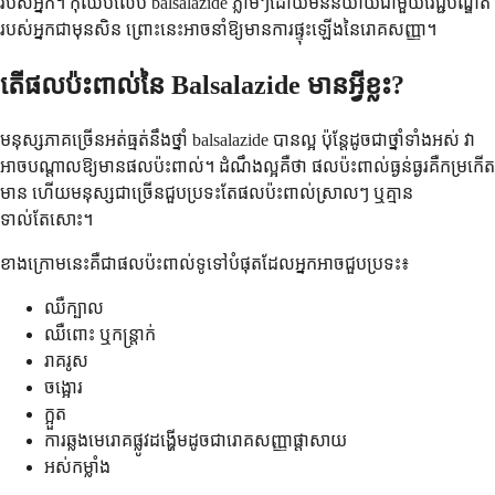
របស់អ្នក។ កុំឈប់លេប balsalazide ភ្លាមៗដោយមិននិយាយជាមួយវេជ្ជបណ្ឌិត
របស់អ្នកជាមុនសិន ព្រោះនេះអាចនាំឱ្យមានការផ្ទុះឡើងនៃរោគសញ្ញា។
តើផលប៉ះពាល់នៃ Balsalazide មានអ្វីខ្លះ?
មនុស្សភាគច្រើនអត់ធ្មត់នឹងថ្នាំ balsalazide បានល្អ ប៉ុន្តែដូចជាថ្នាំទាំងអស់ វា
អាចបណ្តាលឱ្យមានផលប៉ះពាល់។ ដំណឹងល្អគឺថា ផលប៉ះពាល់ធ្ងន់ធ្ងរគឺកម្រកើត
មាន ហើយមនុស្សជាច្រើនជួបប្រទះតែផលប៉ះពាល់ស្រាលៗ ឬគ្មាន
ទាល់តែសោះ។
ខាងក្រោមនេះគឺជាផលប៉ះពាល់ទូទៅបំផុតដែលអ្នកអាចជួបប្រទះ៖
ឈឺក្បាល
ឈឺពោះ ឬកន្ត្រាក់
រាគរូស
ចង្អោរ
ក្អួត
ការឆ្លងមេរោគផ្លូវដង្ហើមដូចជារោគសញ្ញាផ្តាសាយ
អស់កម្លាំង