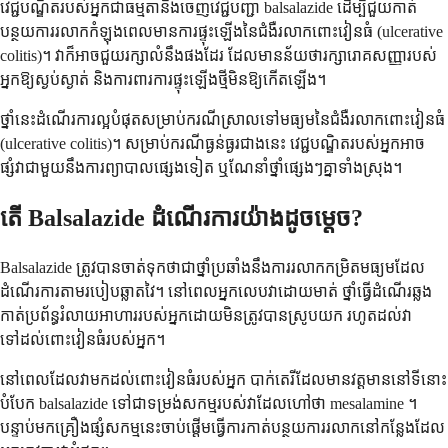
វេជ្ជបណ្ឌិតរបស់អ្នកជាធម្មតានឹងចេញវេជ្ជបញ្ជា balsalazide ដើម្បីជួយកាត់
បន្ថយការរលាកកំឡុងពេលមានការផ្ទុះឡើងនៃជំងឺរលាកពោះវៀនធំ (ulcerative
colitis)។ វាក៏អាចជួយរក្សាលំនឹងផងដែរ ដែលមានន័យថារក្សារោគសញ្ញារបស់
អ្នកឱ្យស្ងប់ស្ងាត់ និងការពារការផ្ទុះឡើងថ្មីមិនឱ្យកើតឡើង។
ថ្នាំនេះដំណើរការល្អបំផុតសម្រាប់ករណីស្រាលទៅមធ្យមនៃជំងឺរលាកពោះវៀនធំ
(ulcerative colitis)។ សម្រាប់ករណីធ្ងន់ធ្ងរជាងនេះ វេជ្ជបណ្ឌិតរបស់អ្នកអាច
ផ្សំវាជាមួយនឹងការព្យាបាលផ្សេងទៀត ឬណែនាំថ្នាំផ្សេងៗគ្នាទាំងស្រុង។
តើ Balsalazide ដំណើរការយ៉ាងដូចម្តេច?
Balsalazide ត្រូវបានចាត់ទុកថាជាថ្នាំប្រឆាំងនឹងការរលាកកម្រិតមធ្យមដែល
ដំណើរការតាមរបៀបឆ្លាតវៃ។ នៅពេលអ្នកលេបវាដោយមាត់ ថ្នាំធ្វើដំណើរឆ្លង
កាត់ប្រព័ន្ធរំលាយអាហាររបស់អ្នកដោយមិនត្រូវបានស្រូបយក រហូតដល់វា
ទៅដល់ពោះវៀនធំរបស់អ្នក។
នៅពេលដែលវាមកដល់ពោះវៀនធំរបស់អ្នក បាក់តេរីដែលមានវត្តមាននៅទីនោះ
បំបែក balsalazide ទៅជាទម្រង់សកម្មរបស់វាដែលហៅថា mesalamine ។
បន្ទាប់មកគ្រឿងផ្សំសកម្មនេះចាប់ផ្តើមធ្វើការកាត់បន្ថយការរលាកនៅកន្លែងដែល