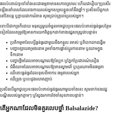
ផលប៉ះពាល់ទូទៅទាំងនេះជាធម្មតាមានសភាពស្រាល ហើយជារឿយៗប្រសើរ
ឡើងនៅពេលដែលរាងកាយរបស់អ្នកសម្របខ្លួនទៅនឹងថ្នាំ។ ប្រសិនបើពួកគេ
នៅតែបន្ត ឬក្លាយជាការរំខាន សូមប្រាប់គ្រូពេទ្យរបស់អ្នក។
ទោះបីជាកម្រក៏ដោយ មនុស្សមួយចំនួនអាចជួបប្រទះផលប៉ះពាល់ធ្ងន់ធ្ងរបន្ថែម
ទៀតដែលតម្រូវឱ្យមានការយកចិត្តទុកដាក់ខាងវេជ្ជសាស្ត្រជាបន្ទាន់៖
ប្រតិកម្មអាលែហ្សីធ្ងន់ធ្ងរជាមួយនឹងកន្ទួល រមាស់ ឬពិបាកដកដង្ហើម
បញ្ហាខ្សោយតម្រងនោម រួមទាំងការផ្លាស់ប្តូរការនោម ឬឈាមក្នុង
ទឹកនោម
បញ្ហាថ្លើមដែលអាចបណ្តាលឱ្យស្បែក ឬភ្នែកប្រែជាពណ៌លឿង
ជំងឺឈាមដែលអាចបណ្តាលឱ្យមានស្នាមជាំ ឬហូរឈាមមិនធម្មតា
ឈឺពោះធ្ងន់ធ្ងរដែលខុសពីអាការៈធម្មតារបស់អ្នក
ឈឺទ្រូង ឬបេះដូងលោតញាប់
ប្រសិនបើអ្នកជួបប្រទះផលប៉ះពាល់ធ្ងន់ធ្ងរណាមួយទាំងនេះ សូមទាក់ទងវេជ្ជ
បណ្ឌិតរបស់អ្នកភ្លាមៗ ឬស្វែងរកការថែទាំសុខភាពបន្ទាន់។
តើអ្នកណាដែលមិនគួរលេបថ្នាំ Balsalazide?