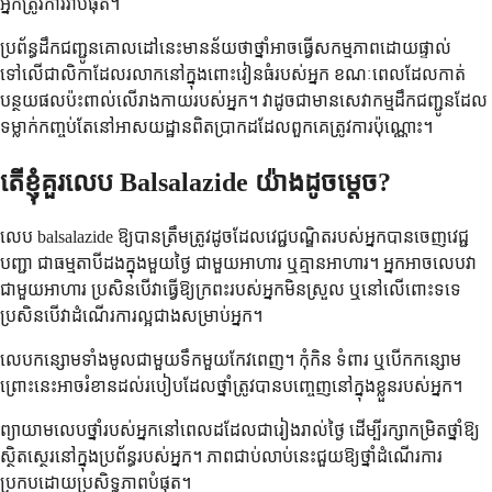
អ្នកត្រូវការវាបំផុត។
ប្រព័ន្ធដឹកជញ្ជូនគោលដៅនេះមានន័យថាថ្នាំអាចធ្វើសកម្មភាពដោយផ្ទាល់
ទៅលើជាលិកាដែលរលាកនៅក្នុងពោះវៀនធំរបស់អ្នក ខណៈពេលដែលកាត់
បន្ថយផលប៉ះពាល់លើរាងកាយរបស់អ្នក។ វាដូចជាមានសេវាកម្មដឹកជញ្ជូនដែល
ទម្លាក់កញ្ចប់តែនៅអាសយដ្ឋានពិតប្រាកដដែលពួកគេត្រូវការប៉ុណ្ណោះ។
តើខ្ញុំគួរលេប Balsalazide យ៉ាងដូចម្តេច?
លេប balsalazide ឱ្យបានត្រឹមត្រូវដូចដែលវេជ្ជបណ្ឌិតរបស់អ្នកបានចេញវេជ្ជ
បញ្ជា ជាធម្មតាបីដងក្នុងមួយថ្ងៃ ជាមួយអាហារ ឬគ្មានអាហារ។ អ្នកអាចលេបវា
ជាមួយអាហារ ប្រសិនបើវាធ្វើឱ្យក្រពះរបស់អ្នកមិនស្រួល ឬនៅលើពោះទទេ
ប្រសិនបើវាដំណើរការល្អជាងសម្រាប់អ្នក។
លេបកន្សោមទាំងមូលជាមួយទឹកមួយកែវពេញ។ កុំកិន ទំពារ ឬបើកកន្សោម
ព្រោះនេះអាចរំខានដល់របៀបដែលថ្នាំត្រូវបានបញ្ចេញនៅក្នុងខ្លួនរបស់អ្នក។
ព្យាយាមលេបថ្នាំរបស់អ្នកនៅពេលដដែលជារៀងរាល់ថ្ងៃ ដើម្បីរក្សាកម្រិតថ្នាំឱ្យ
ស្ថិតស្ថេរនៅក្នុងប្រព័ន្ធរបស់អ្នក។ ភាពជាប់លាប់នេះជួយឱ្យថ្នាំដំណើរការ
ប្រកបដោយប្រសិទ្ធភាពបំផុត។