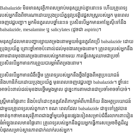
Balsalazide មិនមានសុវត្ថិភាពសម្រាប់មនុស្សគ្រប់គ្នានោះទេ ហើយគ្រូពេទ្យ
របស់អ្នកនឹងពិចារណាដោយប្រុងប្រយ័ត្ននូវប្រវត្តិវេជ្ជសាស្ត្ររបស់អ្នក មុនពេល
ចេញវេជ្ជបញ្ជា។ អ្នកមិនគួរលេបថ្នាំនេះទេ ប្រសិនបើអ្នកមានអាឡែស៊ីទៅនឹង
balsalazide, mesalamine ឬ salicylates (ដូចជា aspirin)។
មនុស្សដែលមានបញ្ហាខ្សោយតម្រងនោមមួយចំនួនគួរតែប្រើ balsalazide ដោយ
ប្រុងប្រយ័ត្ន ព្រោះថ្នាំអាចប៉ះពាល់ដល់មុខងារតម្រងនោម។ គ្រូពេទ្យរបស់អ្នកនឹង
តាមដានមុខងារតម្រងនោមរបស់អ្នកតាមរយៈការធ្វើតេស្តឈាមជាប្រចាំ
ប្រសិនបើអ្នកមានការព្រួយបារម្ភអំពីតម្រងនោម។
ប្រសិនបើអ្នកមានជំងឺថ្លើម គ្រូពេទ្យរបស់អ្នកនឹងថ្លឹងថ្លែងពីអត្ថប្រយោជន៍
និងហានិភ័យដោយប្រុងប្រយ័ត្ន មុនពេលចេញវេជ្ជបញ្ជា balsalazide។ ថ្នាំនេះ
អាចប៉ះពាល់ដល់មុខងារថ្លើមម្តងម្កាល ដូច្នេះការតាមដានជាប្រចាំអាចចាំបាច់។
ស្ត្រីមានផ្ទៃពោះ និងបំបៅដោះកូនគួរតែពិភាក្សាអំពីហានិភ័យ និងអត្ថប្រយោជន៍
ជាមួយគ្រូពេទ្យរបស់ពួកគេ។ ខណៈពេលដែល balsalazide ជាទូទៅត្រូវបាន
ចាត់ទុកថាមានសុវត្ថិភាពជាងថ្នាំមួយចំនួនផ្សេងទៀតសម្រាប់ជំងឺរលាកពោះវៀន
ធំអំឡុងពេលមានផ្ទៃពោះ គ្រូពេទ្យរបស់អ្នកនឹងជួយអ្នកធ្វើការសម្រេចចិត្តដ៏ល្អ
បំផុតសម្រាប់ស្ថានភាពជាក់លាក់របស់អ្នក។