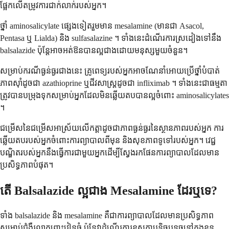
ផ្អែកលើតម្រូវការជាក់លាក់របស់អ្នក។
ថ្នាំ aminosalicylate ផ្សេងទៀតរួមមាន mesalamine (មានជា Asacol,
Pentasa ឬ Lialda) និង sulfasalazine ។ ទាំងនេះដំណើរការស្រដៀងទៅនឹង
balsalazide ប៉ុន្តែអាចអត់ឱនបានល្អជាងដោយមនុស្សមួយចំនួន។
សម្រាប់ករណីធ្ងន់ធ្ងរជាងនេះ គ្រូពេទ្យរបស់អ្នកអាចណែនាំអោយប្រើថ្នាំបំបាត់
ភាពស៊ាំដូចជា azathioprine ឬជីវសាស្ត្រដូចជា infliximab ។ ទាំងនេះជាធម្មតា
ត្រូវបានបម្រុងទុកសម្រាប់អ្នកដែលមិនឆ្លើយតបបានល្អចំពោះ aminosalicylates
។
ជម្រើសនៃជម្រើសអាស្រ័យលើកត្តាដូចជាភាពធ្ងន់ធ្ងរនៃស្ថានភាពរបស់អ្នក ការ
ឆ្លើយតបរបស់អ្នកចំពោះការព្យាបាលពីមុន និងសុខភាពទូទៅរបស់អ្នក។ វេជ្ជ
បណ្ឌិតរបស់អ្នកនឹងធ្វើការជាមួយអ្នកដើម្បីស្វែងរកផែនការព្យាបាលដែលមាន
ប្រសិទ្ធភាពបំផុត។
តើ Balsalazide ល្អជាង Mesalamine ដែរឬទេ?
ទាំង balsalazide និង mesalamine គឺជាការព្យាបាលដែលមានប្រសិទ្ធភាព
សម្រាប់ជំងឺរលាកពោះវៀនធំ ប៉ុន្តែវាដំណើរការខុសគ្នាបន្តិចបន្តួចនៅក្នុងខ្លួន