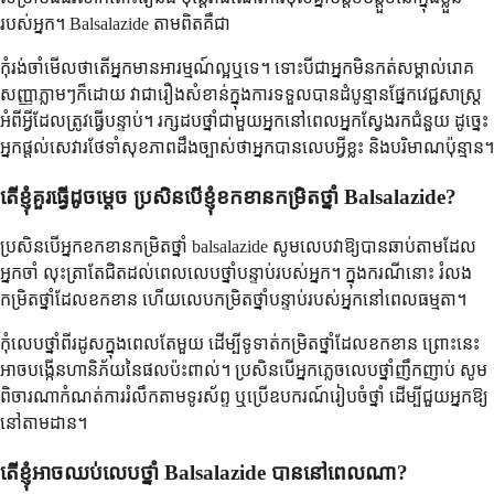
របស់អ្នក។ Balsalazide តាមពិតគឺជា
កុំរង់ចាំមើលថាតើអ្នកមានអារម្មណ៍ល្អឬទេ។ ទោះបីជាអ្នកមិនកត់សម្គាល់រោគ
សញ្ញាភ្លាមៗក៏ដោយ វាជារឿងសំខាន់ក្នុងការទទួលបានដំបូន្មានផ្នែកវេជ្ជសាស្ត្រ
អំពីអ្វីដែលត្រូវធ្វើបន្ទាប់។ រក្សដបថ្នាំជាមួយអ្នកនៅពេលអ្នកស្វែងរកជំនួយ ដូច្នេះ
អ្នកផ្តល់សេវារថែទាំសុខភាពដឹងច្បាស់ថាអ្នកបានលេបអ្វីខ្លះ និងបរិមាណប៉ុន្មាន។
តើខ្ញុំគួរធ្វើដូចម្តេច ប្រសិនបើខ្ញុំខកខានកម្រិតថ្នាំ Balsalazide?
ប្រសិនបើអ្នកខកខានកម្រិតថ្នាំ balsalazide សូមលេបវាឱ្យបានឆាប់តាមដែល
អ្នកចាំ លុះត្រាតែជិតដល់ពេលលេបថ្នាំបន្ទាប់របស់អ្នក។ ក្នុងករណីនោះ រំលង
កម្រិតថ្នាំដែលខកខាន ហើយលេបកម្រិតថ្នាំបន្ទាប់របស់អ្នកនៅពេលធម្មតា។
កុំលេបថ្នាំពីរដូសក្នុងពេលតែមួយ ដើម្បីទូទាត់កម្រិតថ្នាំដែលខកខាន ព្រោះនេះ
អាចបង្កើនហានិភ័យនៃផលប៉ះពាល់។ ប្រសិនបើអ្នកភ្លេចលេបថ្នាំញឹកញាប់ សូម
ពិចារណាកំណត់ការរំលឹកតាមទូរស័ព្ទ ឬប្រើឧបករណ៍រៀបចំថ្នាំ ដើម្បីជួយអ្នកឱ្យ
នៅតាមដាន។
តើខ្ញុំអាចឈប់លេបថ្នាំ Balsalazide បាននៅពេលណា?