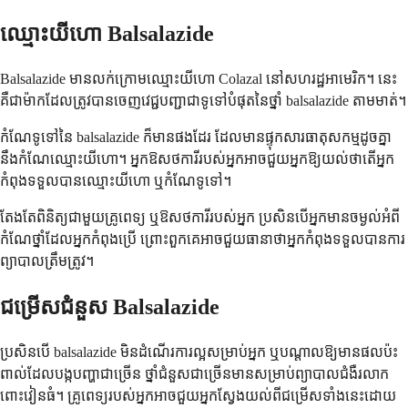
ឈ្មោះយីហោ Balsalazide
Balsalazide មានលក់ក្រោមឈ្មោះយីហោ Colazal នៅសហរដ្ឋអាមេរិក។ នេះ
គឺជាម៉ាកដែលត្រូវបានចេញវេជ្ជបញ្ជាជាទូទៅបំផុតនៃថ្នាំ balsalazide តាមមាត់។
កំណែទូទៅនៃ balsalazide ក៏មានផងដែរ ដែលមានផ្ទុកសារធាតុសកម្មដូចគ្នា
នឹងកំណែឈ្មោះយីហោ។ អ្នកឱសថការីរបស់អ្នកអាចជួយអ្នកឱ្យយល់ថាតើអ្នក
កំពុងទទួលបានឈ្មោះយីហោ ឬកំណែទូទៅ។
តែងតែពិនិត្យជាមួយគ្រូពេទ្យ ឬឱសថការីរបស់អ្នក ប្រសិនបើអ្នកមានចម្ងល់អំពី
កំណែថ្នាំដែលអ្នកកំពុងប្រើ ព្រោះពួកគេអាចជួយធានាថាអ្នកកំពុងទទួលបានការ
ព្យាបាលត្រឹមត្រូវ។
ជម្រើសជំនួស Balsalazide
ប្រសិនបើ balsalazide មិនដំណើរការល្អសម្រាប់អ្នក ឬបណ្តាលឱ្យមានផលប៉ះ
ពាល់ដែលបង្កបញ្ហាជាច្រើន ថ្នាំជំនួសជាច្រើនមានសម្រាប់ព្យាបាលជំងឺរលាក
ពោះវៀនធំ។ គ្រូពេទ្យរបស់អ្នកអាចជួយអ្នកស្វែងយល់ពីជម្រើសទាំងនេះដោយ