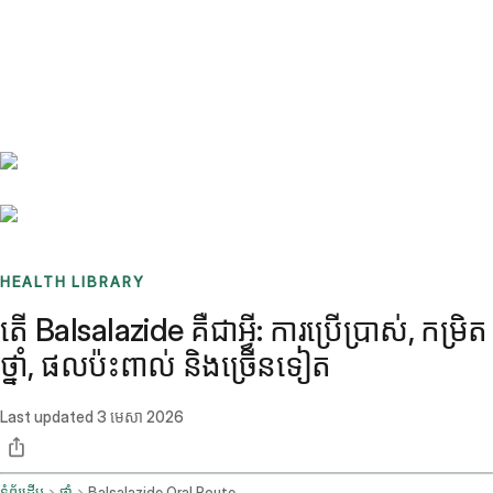
Benchmarks
Stories
FAQ
Sign up / Log in
HEALTH LIBRARY
តើ Balsalazide គឺជាអ្វី: ការប្រើប្រាស់, កម្រិត
ថ្នាំ, ផលប៉ះពាល់ និងច្រើនទៀត
Last updated
3 មេសា 2026
ទំព័រដើម
ថ្នាំ
Balsalazide Oral Route