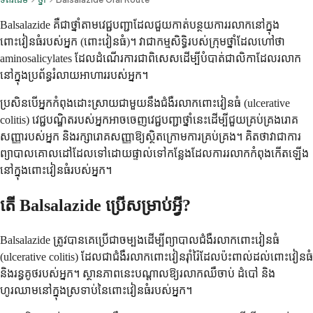
Balsalazide គឺជាថ្នាំតាមវេជ្ជបញ្ជាដែលជួយកាត់បន្ថយការរលាកនៅក្នុង
ពោះវៀនធំរបស់អ្នក (ពោះវៀនធំ)។ វាជាកម្មសិទ្ធិរបស់ក្រុមថ្នាំដែលហៅថា
aminosalicylates ដែលដំណើរការជាពិសេសដើម្បីបំបាត់ជាលិកាដែលរលាក
នៅក្នុងប្រព័ន្ធរំលាយអាហាររបស់អ្នក។
ប្រសិនបើអ្នកកំពុងដោះស្រាយជាមួយនឹងជំងឺរលាកពោះវៀនធំ (ulcerative
colitis) វេជ្ជបណ្ឌិតរបស់អ្នកអាចចេញវេជ្ជបញ្ជាថ្នាំនេះដើម្បីជួយគ្រប់គ្រងរោគ
សញ្ញារបស់អ្នក និងរក្សារោគសញ្ញាឱ្យស្ថិតក្រោមការគ្រប់គ្រង។ គិតថាវាជាការ
ព្យាបាលគោលដៅដែលទៅដោយផ្ទាល់ទៅកន្លែងដែលការរលាកកំពុងកើតឡើង
នៅក្នុងពោះវៀនធំរបស់អ្នក។
តើ Balsalazide ប្រើសម្រាប់អ្វី?
Balsalazide ត្រូវបានគេប្រើជាចម្បងដើម្បីព្យាបាលជំងឺរលាកពោះវៀនធំ
(ulcerative colitis) ដែលជាជំងឺរលាកពោះវៀនរ៉ាំរ៉ៃដែលប៉ះពាល់ដល់ពោះវៀនធំ
និងរន្ធគូថរបស់អ្នក។ ស្ថានភាពនេះបណ្តាលឱ្យរលាកឈឺចាប់ ដំបៅ និង
ហូរឈាមនៅក្នុងស្រទាប់នៃពោះវៀនធំរបស់អ្នក។