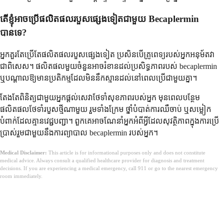
តើខ្ញុំអាចប្រើផលិតផលរបួសផ្សេងទៀតជាមួយ Becaplermin
បានទេ?
អ្នកគួរតែប្រើតែផលិតផលរបួសផ្សេងទៀត ប្រសិនបើគ្រូពេទ្យរបស់អ្នកអនុម័តវា
ជាពិសេស។ ផលិតផលមួយចំនួនអាចរំខានដល់ប្រសិទ្ធភាពរបស់ becaplermin
ឬបណ្តាលឱ្យមានប្រតិកម្មដែលមិននឹកស្មានដល់នៅពេលប្រើជាមួយគ្នា។
តែងតែពិនិត្យជាមួយអ្នកផ្តល់សេវាថែទាំសុខភាពរបស់អ្នក មុនពេលបន្ថែម
ផលិតផលថែទាំរបួសថ្មីណាមួយ រួមទាំងក្រែម ថ្នាំបំបាត់ការឈឺចាប់ ឬសម្លៀក
បំពាក់ដែលគ្មានវេជ្ជបញ្ជា។ ពួកគេអាចណែនាំអ្នកអំពីអ្វីដែលសុវត្ថិភាពក្នុងការប្រើ
ប្រាស់រួមជាមួយនឹងការព្យាបាល becaplermin របស់អ្នក។
Medical Disclaimer:
This article is for informational purposes only and does not constitute
medical advice. Always consult a qualified healthcare provider for diagnosis and treatment
decisions. If you are experiencing a medical emergency, call 911 or go to the nearest emergency
room immediately.