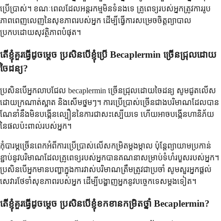
ប្រើប្រាស់។ ខណៈពេលដែលអន្តរកម្មមិនទំនងទេ គ្រូពេទ្យរបស់អ្នកត្រូវការរូប
ភាពពេញលេញនៃសុខភាពរបស់អ្នក ដើម្បីធ្វើការសម្រេចចិត្តព្យាបាល
ប្រកបដោយសុវត្ថិភាពបំផុត។
តើខ្ញុំគួរធ្វើដូចម្តេច ប្រសិនបើខ្ញុំប្រើ Becaplermin ច្រើនជ្រុលដោយ
ចៃដន្យ?
ប្រសិនបើអ្នកលាបជែល becaplermin ច្រើនជ្រុលដោយចៃដន្យ សូមជូតលើស
ដោយក្រណាត់ស្អាត និងសើមថ្នមៗ។ ការប្រើប្រាស់ច្រើនជាងបរិមាណដែលបាន
ណែនាំនឹងមិនបង្កើនល្បឿននៃការជាសះស្បើយទេ ហើយអាចបង្កើនហានិភ័យ
នៃផលប៉ះពាល់របស់អ្នក។
កុំបារម្ភច្រើនពេកអំពីការប្រើប្រាស់លើសកម្រិតម្តងម្កាល ប៉ុន្តែព្យាយាមប្រកាន់
ខ្ជាប់នូវបរិមាណដែលគ្រូពេទ្យរបស់អ្នកបានគណនាសម្រាប់ទំហំរបួសរបស់អ្នក។
ប្រសិនបើអ្នកមានបញ្ហាក្នុងការវាស់បរិមាណត្រឹមត្រូវជាប្រចាំ សូមសួរអ្នកផ្តល់
សេវារថែទាំសុខភាពរបស់អ្នក ដើម្បីបង្ហាញអ្នកនូវបច្ចេកទេសម្តងទៀត។
តើខ្ញុំគួរធ្វើដូចម្តេច ប្រសិនបើខ្ញុំខកខានកម្រិតថ្នាំ Becaplermin?