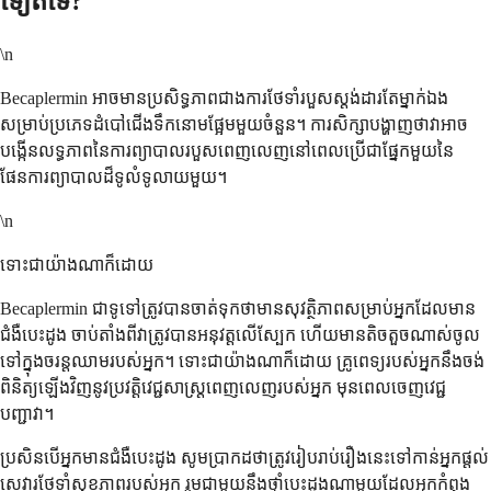
ទៀតទេ?
\n
Becaplermin អាចមានប្រសិទ្ធភាពជាងការថែទាំរបួសស្តង់ដារតែម្នាក់ឯង
សម្រាប់ប្រភេទដំបៅជើងទឹកនោមផ្អែមមួយចំនួន។ ការសិក្សាបង្ហាញថាវាអាច
បង្កើនលទ្ធភាពនៃការព្យាបាលរបួសពេញលេញនៅពេលប្រើជាផ្នែកមួយនៃ
ផែនការព្យាបាលដ៏ទូលំទូលាយមួយ។
\n
ទោះជាយ៉ាងណាក៏ដោយ
Becaplermin ជាទូទៅត្រូវបានចាត់ទុកថាមានសុវត្ថិភាពសម្រាប់អ្នកដែលមាន
ជំងឺបេះដូង ចាប់តាំងពីវាត្រូវបានអនុវត្តលើស្បែក ហើយមានតិចតួចណាស់ចូល
ទៅក្នុងចរន្តឈាមរបស់អ្នក។ ទោះជាយ៉ាងណាក៏ដោយ គ្រូពេទ្យរបស់អ្នកនឹងចង់
ពិនិត្យឡើងវិញនូវប្រវត្តិវេជ្ជសាស្ត្រពេញលេញរបស់អ្នក មុនពេលចេញវេជ្ជ
បញ្ជាវា។
ប្រសិនបើអ្នកមានជំងឺបេះដូង សូមប្រាកដថាត្រូវរៀបរាប់រឿងនេះទៅកាន់អ្នកផ្តល់
សេវារថែទាំសុខភាពរបស់អ្នក រួមជាមួយនឹងថ្នាំបេះដូងណាមួយដែលអ្នកកំពុង