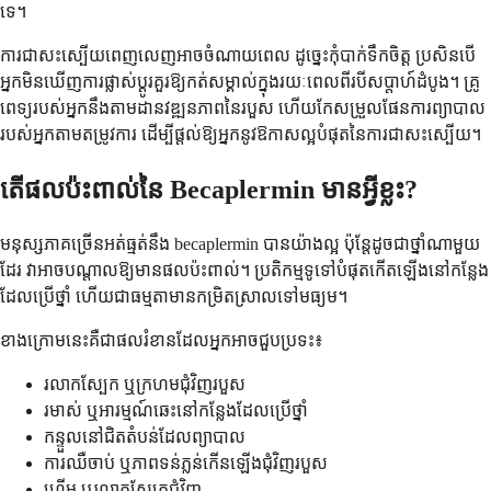
ទេ។
ការជាសះស្បើយពេញលេញអាចចំណាយពេល ដូច្នេះកុំបាក់ទឹកចិត្ត ប្រសិនបើ
អ្នកមិនឃើញការផ្លាស់ប្តូរគួរឱ្យកត់សម្គាល់ក្នុងរយៈពេលពីរបីសប្តាហ៍ដំបូង។ គ្រូ
ពេទ្យរបស់អ្នកនឹងតាមដានវឌ្ឍនភាពនៃរបួស ហើយកែសម្រួលផែនការព្យាបាល
របស់អ្នកតាមតម្រូវការ ដើម្បីផ្តល់ឱ្យអ្នកនូវឱកាសល្អបំផុតនៃការជាសះស្បើយ។
តើផលប៉ះពាល់នៃ Becaplermin មានអ្វីខ្លះ?
មនុស្សភាគច្រើនអត់ធ្មត់នឹង becaplermin បានយ៉ាងល្អ ប៉ុន្តែដូចជាថ្នាំណាមួយ
ដែរ វាអាចបណ្តាលឱ្យមានផលប៉ះពាល់។ ប្រតិកម្មទូទៅបំផុតកើតឡើងនៅកន្លែង
ដែលប្រើថ្នាំ ហើយជាធម្មតាមានកម្រិតស្រាលទៅមធ្យម។
ខាង​ក្រោម​នេះ​គឺ​ជា​ផល​រំខាន​ដែល​អ្នក​អាច​ជួប​ប្រទះ៖
រលាកស្បែក ឬក្រហមជុំវិញរបួស
រមាស់ ឬអារម្មណ៍ឆេះនៅកន្លែងដែលប្រើថ្នាំ
កន្ទួលនៅជិតតំបន់ដែលព្យាបាល
ការឈឺចាប់ ឬភាពទន់ភ្លន់កើនឡើងជុំវិញរបួស
ហើម ឬរលាកស្បែកជុំវិញ