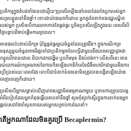
ប្រតិកម្មក្នុងតំបន់ទាំងនេះជារឿយៗប្រសើរឡើងនៅពេលដែលស្បែករបស់អ្នក
សម្របខ្លួនទៅនឹងថ្នាំ។ ទោះជាយ៉ាងណាក៏ដោយ អ្នកគួរតែទាក់ទងវេជ្ជបណ្ឌិត
របស់អ្នក ប្រសិនបើការរលាកកាន់តែធ្ងន់ធ្ងរ ឬមិនប្រសើរឡើងក្នុងរយៈពេលពីរបី
ថ្ងៃបន្ទាប់ពីចាប់ផ្តើមការព្យាបាល។
មានផលប៉ះពាល់ដ៏កម្រ ប៉ុន្តែធ្ងន់ធ្ងរមួយចំនួនដែលត្រូវដឹង។ ក្នុងករណីកម្រ
មនុស្សមួយចំនួនអាចវិវត្តទៅជាប្រតិកម្មអាលែហ្សីជាមួយនឹងរោគសញ្ញាដូចជា
កន្ទួលរីករាលដាល ពិបាកដកដង្ហើម ឬហើមមុខ និងបំពង់ក។ លើសពីនេះ មាន
របាយការណ៍កម្រណាស់នៃការកើនឡើងហានិភ័យនៃជំងឺមហារីកជាមួយនឹងការ
ប្រើប្រាស់រយៈពេលវែង ទោះបីជាទំនាក់ទំនងនេះមិនត្រូវបានបង្កើតឡើងយ៉ាង
ពេញលេញក៏ដោយ។
ប្រសិនបើអ្នកសម្គាល់ឃើញរោគសញ្ញាមិនធម្មតាណាមួយ ឬមានការព្រួយបារម្ភ
អំពីរបៀបដែលអ្នកកំពុងឆ្លើយតបទៅនឹងថ្នាំ សូមកុំស្ទាក់ស្ទើរក្នុងការទាក់ទងអ្នក
ផ្តល់សេវាថែទាំសុខភាពរបស់អ្នកសម្រាប់ការណែនាំ។
តើអ្នកណាដែលមិនគួរប្រើ Becaplermin?