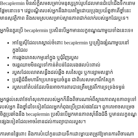
Becaplermin មិនស័ក្តិសមសម្រាប់មនុស្សគ្រប់រូបដែលមានដំបៅជើងទឹកនោម
ផ្អែមនោះទេ។ វេជ្ជបណ្ឌិតរបស់អ្នកនឹងវាយតម្លៃដោយប្រុងប្រយ័ត្នថាតើថ្នាំនេះ
មានសុវត្ថិភាព និងសមស្របសម្រាប់ស្ថានភាពជាក់លាក់របស់អ្នកដែរឬទេ។
អ្នកមិនគួរប្រើ becaplermin ប្រសិនបើអ្នកមានលក្ខខណ្ឌណាមួយទាំងនេះទេ៖
អាឡែស៊ីដែលគេស្គាល់ចំពោះ becaplermin ឬគ្រឿងផ្សំណាមួយនៅ
ក្នុងជែល
ការឆ្លងរោគសកម្មនៅក្នុង ឬជុំវិញរបួស
ចរន្តឈាមមិនល្អទៅកាន់តំបន់ដែលរងផលប៉ះពាល់
របួសដែលលាតសន្ធឹងដល់ឆ្អឹង សរសៃពួរ ឬកន្សោមសន្លាក់
ប្រវត្តិជំងឺមហារីកប្រភេទមួយចំនួន ជាពិសេសមហារីកស្បែក
របួសនៅតំបន់ដែលមិនអាចការពារបានត្រឹមត្រូវពីការទ្រទ្រង់ទម្ងន់
អ្នកផ្តល់សេវាថែទាំសុខភាពរបស់អ្នកក៏នឹងពិចារណាអំពីស្ថានភាពសុខភាពទូទៅ
របស់អ្នក និងថ្នាំដទៃទៀតដែលអ្នកកំពុងប្រើប្រាស់ផងដែរ។ ពួកគេអាចសម្រេច
ចិត្តប្រឆាំងនឹង becaplermin ប្រសិនបើអ្នកមានភាពស៊ាំនឹងជំងឺ ឬមានលក្ខខណ្ឌ
ផ្សេងទៀតដែលអាចរំខានដល់ការព្យាបាលរបួស។
ការមានផ្ទៃពោះ និងការបំបៅកូនដោយទឹកដោះម្តាយតម្រូវឱ្យមានការពិចារណា