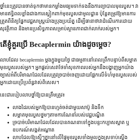
ថ្នាំ​នេះ​ត្រូវ​បាន​ចាត់​ទុក​ថា​មាន​កម្លាំង​មធ្យម​ទាក់ទង​នឹង​ការព្យាបាល​មុខរបួស។ វា​
មាន​ឥទ្ធិពល​ខ្លាំង​ជាង​ការ​ស្លៀកពាក់​មុខរបួស​ជា​មូលដ្ឋាន ប៉ុន្តែ​តម្រូវ​ឱ្យ​មាន​ការ​
ត្រួត​ពិនិត្យ​ផ្នែក​វេជ្ជសាស្ត្រ​យ៉ាង​ប្រុង​ប្រយ័ត្ន ដើម្បី​ធានា​ថា​វា​ដំណើរការ​ដោយ​
សុវត្ថិភាព និង​មាន​ប្រសិទ្ធភាព​សម្រាប់​ស្ថានភាព​ជាក់លាក់​របស់​អ្នក។
តើ​ខ្ញុំ​គួរ​ប្រើ Becaplermin យ៉ាង​ដូចម្តេច?
លាប​ជែល becaplermin ម្ដង​ក្នុង​មួយ​ថ្ងៃ ជា​ធម្មតា​នៅ​ពេល​ព្រឹក​បន្ទាប់​ពី​សម្អាត​
មុខរបួស​របស់​អ្នក។ អ្នកផ្តល់សេវាថែទាំសុខភាពរបស់អ្នកនឹងបង្ហាញអ្នកយ៉ាង
ច្បាស់អំពីបរិមាណជែលដែលត្រូវច្របាច់ចេញដោយផ្អែកលើទំហំមុខរបួសរបស់
អ្នកដោយប្រើប្រព័ន្ធវាស់ពិសេស។
នេះ​ជា​របៀប​លាប​ថ្នាំ​ឱ្យ​បាន​ត្រឹមត្រូវ៖
លាងដៃរបស់អ្នកឱ្យបានហ្មត់ចត់ជាមួយសាប៊ូ និងទឹក
សម្អាតមុខរបួសថ្នមៗតាមការណែនាំរបស់វេជ្ជបណ្ឌិត
ច្របាច់បរិមាណជែលដែលបានគណនាទៅក្នុងបន្ទះកប្បាសស្អាត ឬ
ឧបករណ៍សង្កត់អណ្តាត
លាបជែលឱ្យស្មើៗគ្នានៅលើផ្ទៃមុខរបួសទាំងមូលក្នុងស្រទាប់ស្តើង