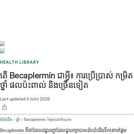
Benchmarks
Stories
FAQ
Sign up / Log in
HEALTH LIBRARY
តើ Becaplermin ជាអ្វី៖ ការប្រើប្រាស់ កម្រិត
ថ្នាំ ផលប៉ះពាល់ និងច្រើនទៀត
Last updated
3 មេសា 2026
ទំព័រដើម
ថ្នាំ
Becaplermin Topical Route
Becaplermin គឺជាជែលវេជ្ជបញ្ជាដែលជួយព្យាបាលដំបៅជើងទឹកនោមផ្អែម