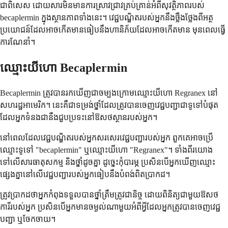
ជាពិសេស ដោយសារមិនមានការស្រាវជ្រាវគ្រប់គ្រាន់អំពីសុវត្ថិភាពរបស់
becaplermin ក្នុងស្ថានភាពទាំងនេះ។ វេជ្ជបណ្ឌិតរបស់អ្នកនឹងថ្លឹងថ្លែងពីអត្ថ
ប្រយោជន៍ដែលអាចកើតមានធៀបនឹងហានិភ័យដែលអាចកើតមាន មុនពេលធ្វើ
ការណែនាំ។
ឈ្មោះយីហោ Becaplermin
Becaplermin ត្រូវបានរកឃើញជាចម្បងក្រោមឈ្មោះយីហោ Regranex នៅ
សហរដ្ឋអាមេរិក។ នេះគឺជាទម្រង់ថ្នាំដែលត្រូវបានចេញវេជ្ជបញ្ជាជាទូទៅបំផុត
ដែលអ្នកទំនងជានឹងជួបប្រទះនៅឱសថស្ថានរបស់អ្នក។
នៅពេលដែលវេជ្ជបណ្ឌិតរបស់អ្នកសរសេរវេជ្ជបញ្ជារបស់អ្នក ពួកគេអាចប្រើ
ឈ្មោះទូទៅ "becaplermin" ឬឈ្មោះយីហោ "Regranex"។ ទាំងពីរយោង
ទៅលើសារធាតុសកម្ម និងថ្នាំដូចគ្នា ដូច្នេះកុំបារម្ភ ប្រសិនបើអ្នកឃើញឈ្មោះ
ផ្សេងគ្នានៅលើវេជ្ជបញ្ជារបស់អ្នកធៀបនឹងបំពង់ពិតប្រាកដ។
ត្រូវប្រាកដថាអ្នកកំពុងទទួលបានថ្នាំត្រឹមត្រូវជានិច្ច ដោយពិនិត្យជាមួយឱសថ
ការីរបស់អ្នក ប្រសិនបើអ្នកមានចម្ងល់ណាមួយអំពីអ្វីដែលអ្នកត្រូវបានចេញវេជ្ជ
បញ្ជា ឬចែកចាយ។