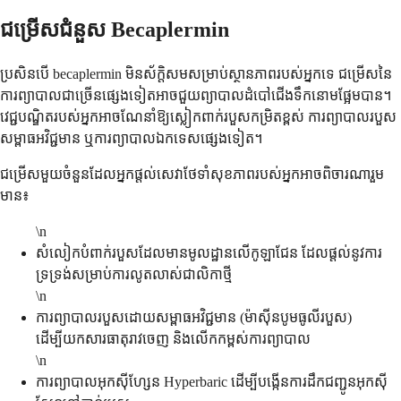
ជម្រើសជំនួស Becaplermin
ប្រសិនបើ becaplermin មិនស័ក្តិសមសម្រាប់ស្ថានភាពរបស់អ្នកទេ ជម្រើសនៃ
ការព្យាបាលជាច្រើនផ្សេងទៀតអាចជួយព្យាបាលដំបៅជើងទឹកនោមផ្អែមបាន។
វេជ្ជបណ្ឌិតរបស់អ្នកអាចណែនាំឱ្យស្លៀកពាក់របួសកម្រិតខ្ពស់ ការព្យាបាលរបួស
សម្ពាធអវិជ្ជមាន ឬការព្យាបាលឯកទេសផ្សេងទៀត។
ជម្រើសមួយចំនួនដែលអ្នកផ្តល់សេវាថែទាំសុខភាពរបស់អ្នកអាចពិចារណារួម
មាន៖
\n
សំលៀកបំពាក់របួសដែលមានមូលដ្ឋានលើកូឡាជែន ដែលផ្តល់នូវការ
ទ្រទ្រង់សម្រាប់ការលូតលាស់ជាលិកាថ្មី
\n
ការព្យាបាលរបួសដោយសម្ពាធអវិជ្ជមាន (ម៉ាស៊ីនបូមធូលីរបួស)
ដើម្បីយកសារធាតុរាវចេញ និងលើកកម្ពស់ការព្យាបាល
\n
ការព្យាបាលអុកស៊ីហ្សែន Hyperbaric ដើម្បីបង្កើនការដឹកជញ្ជូនអុកស៊ី