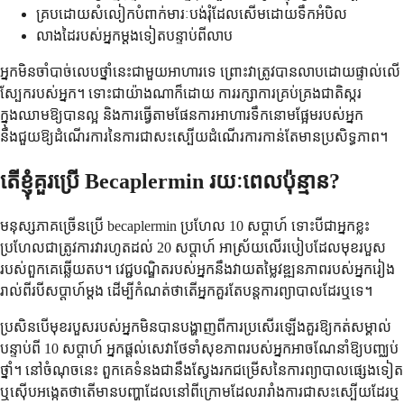
គ្របដោយសំលៀកបំពាក់មារៈបង់រុំដែលសើមដោយទឹកអំបិល
លាងដៃរបស់អ្នកម្តងទៀតបន្ទាប់ពីលាប
អ្នក​មិន​ចាំបាច់​លេប​ថ្នាំ​នេះ​ជាមួយ​អាហារ​ទេ ព្រោះ​វា​ត្រូវ​បាន​លាប​ដោយ​ផ្ទាល់​លើ​
ស្បែក​របស់​អ្នក។ ទោះជាយ៉ាងណាក៏ដោយ ការរក្សាការគ្រប់គ្រងជាតិស្ករ
ក្នុងឈាមឱ្យបានល្អ និងការធ្វើតាមផែនការអាហារទឹកនោមផ្អែមរបស់អ្នក
នឹងជួយឱ្យដំណើរការនៃការជាសះស្បើយដំណើរការកាន់តែមានប្រសិទ្ធភាព។
តើ​ខ្ញុំ​គួរ​ប្រើ Becaplermin រយៈពេល​ប៉ុន្មាន?
មនុស្សភាគច្រើនប្រើ becaplermin ប្រហែល 10 សប្តាហ៍ ទោះបីជាអ្នកខ្លះ
ប្រហែលជាត្រូវការវារហូតដល់ 20 សប្តាហ៍ អាស្រ័យលើរបៀបដែលមុខរបួស
របស់ពួកគេឆ្លើយតប។ វេជ្ជបណ្ឌិតរបស់អ្នកនឹងវាយតម្លៃវឌ្ឍនភាពរបស់អ្នករៀង
រាល់ពីរបីសប្តាហ៍ម្តង ដើម្បីកំណត់ថាតើអ្នកគួរតែបន្តការព្យាបាលដែរឬទេ។
ប្រសិនបើមុខរបួសរបស់អ្នកមិនបានបង្ហាញពីការប្រសើរឡើងគួរឱ្យកត់សម្គាល់
បន្ទាប់ពី 10 សប្តាហ៍ អ្នកផ្តល់សេវាថែទាំសុខភាពរបស់អ្នកអាចណែនាំឱ្យបញ្ឈប់
ថ្នាំ។ នៅចំណុចនេះ ពួកគេទំនងជានឹងស្វែងរកជម្រើសនៃការព្យាបាលផ្សេងទៀត
ឬស៊ើបអង្កេតថាតើមានបញ្ហាដែលនៅពីក្រោមដែលរារាំងការជាសះស្បើយដែរឬ