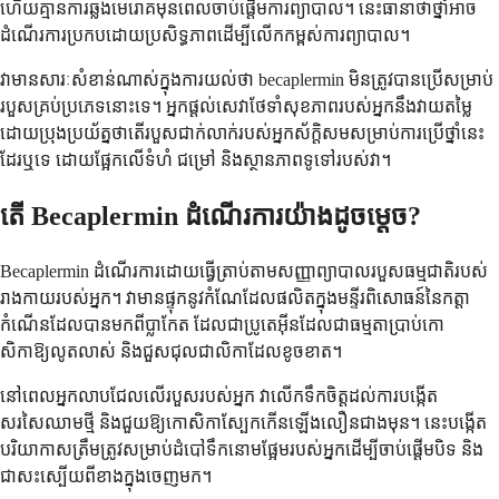
ហើយគ្មានការឆ្លងមេរោគមុនពេលចាប់ផ្តើមការព្យាបាល។ នេះធានាថាថ្នាំអាច
ដំណើរការប្រកបដោយប្រសិទ្ធភាពដើម្បីលើកកម្ពស់ការព្យាបាល។
វាមានសារៈសំខាន់ណាស់ក្នុងការយល់ថា becaplermin មិនត្រូវបានប្រើសម្រាប់
របួសគ្រប់ប្រភេទនោះទេ។ អ្នកផ្តល់សេវាថែទាំសុខភាពរបស់អ្នកនឹងវាយតម្លៃ
ដោយប្រុងប្រយ័ត្នថាតើរបួសជាក់លាក់របស់អ្នកស័ក្តិសមសម្រាប់ការប្រើថ្នាំនេះ
ដែរឬទេ ដោយផ្អែកលើទំហំ ជម្រៅ និងស្ថានភាពទូទៅរបស់វា។
តើ Becaplermin ដំណើរការយ៉ាងដូចម្តេច?
Becaplermin ដំណើរការដោយធ្វើត្រាប់តាមសញ្ញាព្យាបាលរបួសធម្មជាតិរបស់
រាងកាយរបស់អ្នក។ វាមានផ្ទុកនូវកំណែដែលផលិតក្នុងមន្ទីរពិសោធន៍នៃកត្តា
កំណើនដែលបានមកពីប្លាកែត ដែលជាប្រូតេអ៊ីនដែលជាធម្មតាប្រាប់កោ
សិកាឱ្យលូតលាស់ និងជួសជុលជាលិកាដែលខូចខាត។
នៅពេលអ្នកលាបជែលលើរបួសរបស់អ្នក វាលើកទឹកចិត្តដល់ការបង្កើត
សរសៃឈាមថ្មី និងជួយឱ្យកោសិកាស្បែកកើនឡើងលឿនជាងមុន។ នេះបង្កើត
បរិយាកាសត្រឹមត្រូវសម្រាប់ដំបៅទឹកនោមផ្អែមរបស់អ្នកដើម្បីចាប់ផ្តើមបិទ និង
ជាសះស្បើយពីខាងក្នុងចេញមក។