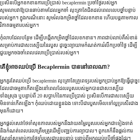
ប្រសិនបើអ្នកខកខានការប្រើប្រាស់ becaplermin ប្រចាំថ្ងៃរបស់អ្នក
សូមលាបវាឱ្យបានឆាប់តាមដែលអ្នកចាំ លុះត្រាតែជិតដល់ពេលលេបថ្នាំបន្ទាប់
របស់អ្នក។ ក្នុងករណីនោះ សូមរំលងកម្រិតថ្នាំដែលខកខាន ហើយបន្តតាមកាល
វិភាគធម្មតារបស់អ្នក។
កុំលាបជែលបន្ថែម ដើម្បីបង្កើតកម្រិតថ្នាំដែលខកខាន។ ភាពជាប់លាប់គឺសំខាន់
សម្រាប់ការជាសះស្បើយនៃរបួស ដូច្នេះព្យាយាមកំណត់ការរំលឹកប្រចាំថ្ងៃ ដើម្បី
ជួយអ្នកចងចាំពេលវេលាប្រើប្រាស់របស់អ្នក។
តើខ្ញុំអាចឈប់ប្រើ Becaplermin បាននៅពេលណា?
អ្នកគួរតែឈប់ប្រើ becaplermin លុះត្រាតែគ្រូពេទ្យរបស់អ្នកប្រាប់អ្នកឱ្យធ្វើដូច្នេះ
ដែលជាធម្មតាកើតឡើងនៅពេលដែលរបួសរបស់អ្នកបានជាសះស្បើយ
ទាំងស្រុង ឬបន្ទាប់ពី 20 សប្តាហ៍នៃការប្រើប្រាស់ ប្រសិនបើការជាសះស្បើយ
មិនទាន់កើតឡើង។ កុំឈប់ដោយខ្លួនឯង ទោះបីជារបួសមើលទៅល្អប្រសើរជាង
មុនក៏ដោយ។
អ្នកផ្តល់សេវាថែទាំសុខភាពរបស់អ្នកនឹងវាយតម្លៃរបួសរបស់អ្នកជាទៀងទាត់
និងកំណត់ពេលវេលាត្រឹមត្រូវដើម្បីបញ្ឈប់ការព្យាបាល។ ពួកគេក៏នឹងផ្តល់ការ
ណែនាំសម្រាប់ការថែទាំរបួសជាបន្តបន្ទាប់ បន្ទាប់ពីអ្នកឈប់ប្រើថ្នាំផងដែរ។