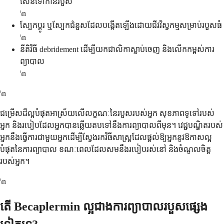
សែនទៅកាន់របួស
\n
ស្បែកប្តូរ ឬស្បែកជំនួសដែលបង្កើតឡើងដោយជីវវិស្វកម្មសម្រាប់របួសធំ
\n
នីតិវិធី debridement ដើម្បីយកជាលិកាស្លាប់ចេញ និងលើកកម្ពស់ការ
ព្យាបាល
\n
\n
ជម្រើសដ៏ល្អបំផុតអាស្រ័យលើលក្ខណៈនៃរបួសរបស់អ្នក សុខភាពទូទៅរបស់
អ្នក និងរបៀបដែលអ្នកបានឆ្លើយតបទៅនឹងការព្យាបាលពីមុន។ វេជ្ជបណ្ឌិតរបស់
អ្នកនឹងធ្វើការជាមួយអ្នកដើម្បីស្វែងរកវិធីសាស្រ្តដែលផ្តល់ឱ្យអ្នកនូវឱកាសល្អ
បំផុតនៃការព្យាបាល ខណៈពេលដែលសមនឹងរបៀបរស់នៅ និងចំណូលចិត្ត
របស់អ្នក។
\n
តើ Becaplermin ល្អជាងការព្យាបាលរបួសផ្សេង