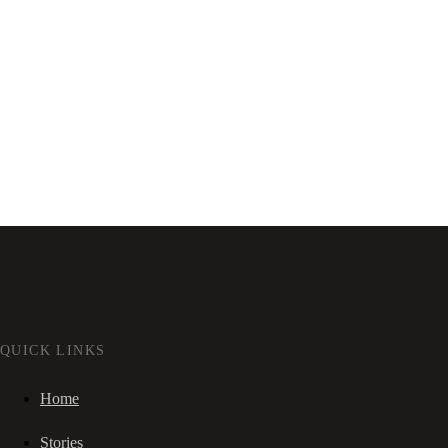
QUICK LINKS
Home
Stories