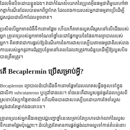
ដែលមិនបិទដោយខ្លួនឯង។ វាជាកំណែសំយោគនៃប្រូតេអ៊ីនធម្មជាតិមួយហៅថា
កត្តាកំណើនដែលបានមកពីប្លាកែត ដែលរាងកាយរបស់អ្នកជាធម្មតាប្រើដើម្បី
ជួសជុលជាលិកាដែលខូចខាត។
ប្រសិនបើអ្នកមានជំងឺទឹកនោមផ្អែម ហើយកើតមានរបួសរឹងរូសនៅលើជើងរបស់
អ្នក គ្រូពេទ្យរបស់អ្នកអាចណែនាំថ្នាំនេះជាផ្នែកមួយនៃផែនការព្យាបាលរបស់
អ្នក។ គិតថាវាជាការផ្តល់ឱ្យដំណើរការនៃការជាសះស្បើយតាមធម្មជាតិរបស់រាង
កាយរបស់អ្នកនូវការជំរុញបន្ថែមនៅពេលដែលវាត្រូវការជំនួយដើម្បីឱ្យរបួសបិទ
បានត្រឹមត្រូវ។
តើ Becaplermin ប្រើសម្រាប់អ្វី?
Becaplermin ព្យាបាលដំបៅជើងទឹកនោមផ្អែមដែលលាតសន្ធឹងចូលទៅក្នុង
ជាលិកា subcutaneous ឬជ្រៅជាងនេះ។ ទាំងនេះគឺជារបួសធ្ងន់ធ្ងរដែលហួសពី
ស្រទាប់ស្បែកផ្ទៃខាងលើ ហើយមិនបានជាសះស្បើយដោយការថែទាំរបួស
ស្តង់ដារតែម្នាក់ឯងនោះទេ។
គ្រូពេទ្យរបស់អ្នកនឹងចេញវេជ្ជបញ្ជាថ្នាំនេះសម្រាប់តែប្រភេទជាក់លាក់នៃរបួស
ទឹកនោមផ្អែមប៉ុណ្ណោះ។ ដំបៅត្រូវតែមានការផ្គត់ផ្គង់ឈាមល្អទៅកាន់តំបន់នោះ