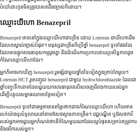
បំបៅដោះកូនមិនត្រូវបានគេដឹងច្បាស់ក៏ដោយ។
ឈ្មោះយីហោ Benazepril
Benazepril មាននៅក្នុងឈ្មោះយីហោជាច្រើន ដោយ Lotensin ជាយីហោដើម
ដែលគេស្គាល់ច្បាស់បំផុត។ មនុស្សជាច្រើនក៏ប្រើថ្នាំ benazepril ទូទៅផងដែរ
ដែលមានផ្ទុកសារធាតុសកម្មដូចគ្នា និងដំណើរការប្រកបដោយប្រសិទ្ធភាពដូច
កំណែឈ្មោះយីហោដែរ។
អ្នកក៏អាចរកឃើញ benazepril រួមផ្សំជាមួយថ្នាំដទៃទៀតក្នុងគ្រាប់តែមួយ។
Lotensin HCT រួមបញ្ចូល benazepril ជាមួយ hydrochlorothiazide ដែលជា
ថ្នាំបញ្ចុះទឹកនោមដែលជួយយកសារធាតុរាវលើសចេញពីរាងកាយរបស់អ្នក
ដើម្បីបន្ថយសម្ពាធឈាមបន្ថែមទៀត។
Benazepril ទូទៅជាធម្មតាមានតម្លៃថោកជាងកំណែឈ្មោះយីហោ ហើយមាន
លក់យ៉ាងទូលំទូលាយនៅតាមឱសថស្ថានភាគច្រើន។ វេជ្ជបណ្ឌិត ឬឱសថការី
របស់អ្នកអាចជួយអ្នកកំណត់ថាតើកំណែមួយណាដែលល្អបំផុតសម្រាប់តម្រូវការ
និងថវិការបស់អ្នក។