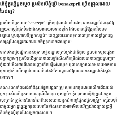
តើខ្ញុំគួរធ្វើដូចម្តេច ប្រសិនបើខ្ញុំប្រើ benazepril ច្រើនជ្រុលដោយ
ចៃដន្យ?
ប្រសិនបើអ្នកលេប benazepril ច្រើនជ្រុលដោយចៃដន្យ រោគសញ្ញាដែលគួរឱ្យ
ព្រួយបារម្ភបំផុតទំនងជាសម្ពាធឈាមទាបខ្លាំង ដែលអាចធ្វើឱ្យអ្នកវិលមុខ
ខ្សោយ ឬបណ្តាលឱ្យអ្នកសន្លប់។ នេះត្រូវបានចាត់ទុកថាជាគ្រាអាសន្នផ្នែកវេជ្ជ
សាស្ត្រដែលត្រូវការការយកចិត្តទុកដាក់ជាបន្ទាន់។
ទាក់ទងវេជ្ជបណ្ឌិតរបស់អ្នក មជ្ឈមណ្ឌលគ្រប់គ្រងជាតិពុល ឬសេវាកម្មសង្គ្រោះ
បន្ទាន់ភ្លាមៗ ប្រសិនបើអ្នកបានលេបថ្នាំលើសពីកម្រិតដែលបានចេញវេជ្ជបញ្ជា។
កុំរង់ចាំមើលថាតើរោគសញ្ញាកើតឡើងដែរឬទេ ព្រោះសម្ពាធឈាមទាបអាចមាន
គ្រោះថ្នាក់ ហើយប្រហែលជាមិនតែងតែបណ្តាលឱ្យមានរោគសញ្ញាជាក់ស្តែង
នោះទេ។
ខណៈពេលកំពុងរង់ចាំជំនួយផ្នែកវេជ្ជសាស្ត្រ សូមដេកចុះដោយលើកជើងរបស់
អ្នក ប្រសិនបើអ្នកមានអារម្មណ៍វិលមុខ ឬសន្លប់។ កុំព្យាយាមធ្វើឱ្យខ្លួនឯងក្អួត
លុះត្រាតែត្រូវបានណែនាំជាពិសេសដោយអ្នកជំនាញផ្នែកវេជ្ជសាស្ត្រ។ រក្សដបថ្នាំ
ជាមួយអ្នក ដូច្នេះអ្នកផ្តល់សេវាថែទាំសុខភាពអាចមើលឃើញយ៉ាងច្បាស់នូវអ្វី
និងចំនួនប៉ុន្មានដែលអ្នកបានលេប។