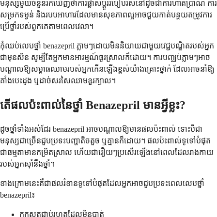
មនុស្សមួយចំនួនរកឃើញថាការផ្លាស់ប្តូររបៀបរស់នៅដូចជាការហាត់ប្រាណ ការ
សម្រកទម្ងន់ និងរបបអាហារដែលមានសុខភាពល្អអាចជួយកាត់បន្ថយតម្រូវការ
ប្រើថ្នាំរបស់ពួកគេតាមពេលវេលា។
កុំឈប់លេបថ្នាំ benazepril ភ្លាមៗដោយមិននិយាយជាមួយវេជ្ជបណ្ឌិតរបស់អ្នក
ជាមុនសិន សូម្បីតែអ្នកមានអារម្មណ៍ធូរស្រាលក៏ដោយ។ ការបញ្ឈប់ភ្លាមៗអាច
បណ្តាលឱ្យសម្ពាធឈាមរបស់អ្នកកើនឡើងខ្ពស់យ៉ាងគ្រោះថ្នាក់ ដែលអាចនាំឱ្យ
គាំងបេះដូង ឬដាច់សរសៃឈាមខួរក្បាល។
តើផលប៉ះពាល់នៃថ្នាំ Benazepril មានអ្វីខ្លះ?
ដូចថ្នាំទាំងអស់ដែរ benazepril អាចបណ្តាលឱ្យមានផលប៉ះពាល់ ទោះបីជា
មនុស្សជាច្រើនជួបប្រទះបញ្ហាតិចតួច ឬគ្មានក៏ដោយ។ ផលប៉ះពាល់ទូទៅបំផុត
ជាធម្មតាមានកម្រិតស្រាល ហើយជារឿយៗប្រសើរឡើងនៅពេលដែលរាងកាយ
របស់អ្នកស៊ាំនឹងថ្នាំ។
ខាង​ក្រោម​នេះ​គឺ​ជា​ផល​រំខាន​ទូទៅ​បំផុត​ដែល​អ្នក​អាច​ជួប​ប្រទះ​ពេល​លេប​ថ្នាំ
benazepril៖
ក្អកស្ងួតជាប់រហូតដែលមិនបាត់