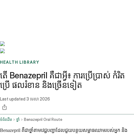
Benchmarks
Stories
FAQ
Sign up / Log in
HEALTH LIBRARY
តើ Benazepril គឺជាអ្វី៖ ការប្រើប្រាស់ កំរិត
ប្រើ ផលរំខាន និងច្រើនទៀត
Last updated
3 មេសា 2026
ទំព័រដើម
ថ្នាំ
Benazepril Oral Route
Benazepril គឺជាថ្នាំតាមវេជ្ជបញ្ជាដែលជួយបន្ថយសម្ពាធឈាមរបស់អ្នក និង