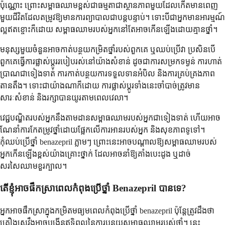
ប៉ុណ្ណោះ ព្រោះសម្ពាធឈាមខ្ពស់ជាធម្មតាជាស្ថានភាពមួយដែលកើតមានពេញ
មួយជីវិតដែលតម្រូវឱ្យមានការព្យាបាលជាបន្តបន្ទាប់។ ទោះបីជាអ្នកមានអារម្មណ៍
ល្អឥតខ្ចោះក៏ដោយ សម្ពាធឈាមរបស់អ្នកនៅតែអាចកើនឡើងដោយគ្មានថ្នាំ។
មនុស្សមួយចំនួនអាចកាត់បន្ថយកម្រិតថ្នាំរបស់ពួកគេ ឬឈប់ប្រើវា ប្រសិនបើ
ពួកគេធ្វើការផ្លាស់ប្តូររបៀបរស់នៅយ៉ាងសំខាន់ ដូចជាការសម្រកទម្ងន់ ការហាត់
ប្រាណជាទៀងទាត់ ការកាត់បន្ថយការទទួលទានអំបិល និងការគ្រប់គ្រងភាព
តានតឹង។ ទោះជាយ៉ាងណាក៏ដោយ ការផ្លាស់ប្តូរទាំងនេះចាំបាច់ត្រូវមាន
សារៈសំខាន់ និងរក្សាបានយូរតាមពេលវេលា។
វេជ្ជបណ្ឌិតរបស់អ្នកនឹងតាមដានសម្ពាធឈាមរបស់អ្នកជាទៀងទាត់ ហើយអាច
ណែនាំការកែតម្រូវថ្នាំដោយផ្អែកលើការអានរបស់អ្នក និងសុខភាពទូទៅ។
កុំឈប់ប្រើថ្នាំ benazepril ភ្លាមៗ ព្រោះនេះអាចបណ្តាលឱ្យសម្ពាធឈាមរបស់
អ្នកកើនឡើងខ្ពស់យ៉ាងគ្រោះថ្នាក់ ដែលអាចនាំឱ្យគាំងបេះដូង ឬដាច់
សរសៃឈាមខួរក្បាល។
តើខ្ញុំអាចផឹកស្រាពេលកំពុងប្រើថ្នាំ Benazepril បានទេ?
អ្នកអាចផឹកស្រាក្នុងកម្រិតមធ្យមពេលកំពុងប្រើថ្នាំ benazepril ប៉ុន្តែត្រូវដឹងថា
គ្រឿងស្រវឹងអាចបង្កើនឥទ្ធិពលនៃការបន្ថយសម្ពាធឈាមរបស់ថ្នាំ។ នេះ