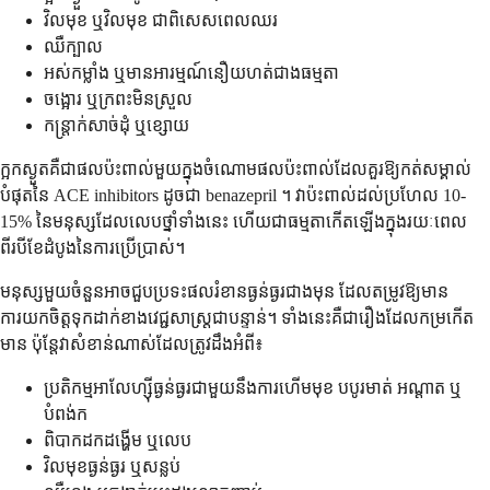
វិលមុខ ឬវិលមុខ ជាពិសេសពេលឈរ
ឈឺក្បាល
អស់កម្លាំង ឬមានអារម្មណ៍នឿយហត់ជាងធម្មតា
ចង្អោរ ឬក្រពះមិនស្រួល
កន្ត្រាក់សាច់ដុំ ឬខ្សោយ
ក្អកស្ងួតគឺជាផលប៉ះពាល់មួយក្នុងចំណោមផលប៉ះពាល់ដែលគួរឱ្យកត់សម្គាល់
បំផុតនៃ ACE inhibitors ដូចជា benazepril ។ វាប៉ះពាល់ដល់ប្រហែល 10-
15% នៃមនុស្សដែលលេបថ្នាំទាំងនេះ ហើយជាធម្មតាកើតឡើងក្នុងរយៈពេល
ពីរបីខែដំបូងនៃការប្រើប្រាស់។
មនុស្សមួយចំនួនអាចជួបប្រទះផលរំខានធ្ងន់ធ្ងរជាងមុន ដែលតម្រូវឱ្យមាន
ការយកចិត្តទុកដាក់ខាងវេជ្ជសាស្ត្រជាបន្ទាន់។ ទាំងនេះគឺជារឿងដែលកម្រកើត
មាន ប៉ុន្តែវាសំខាន់ណាស់ដែលត្រូវដឹងអំពី៖
ប្រតិកម្មអាលែហ្ស៊ីធ្ងន់ធ្ងរជាមួយនឹងការហើមមុខ បបូរមាត់ អណ្តាត ឬ
បំពង់ក
ពិបាកដកដង្ហើម ឬលេប
វិលមុខធ្ងន់ធ្ងរ ឬសន្លប់