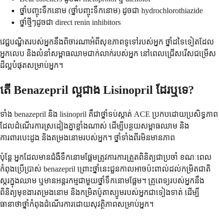
ថ្នាំបញ្ចុះទឹកនោម (ថ្នាំបញ្ចុះទឹកនោម) ដូចជា hydrochlorothiazide
ថ្នាំថ្មីៗដូចជា direct renin inhibitors
វេជ្ជបណ្ឌិតរបស់អ្នកនឹងពិចារណាអំពីសុខភាពទូទៅរបស់អ្នក ថ្នាំដទៃទៀតដែល
អ្នកលេប និងលំនាំសម្ពាធឈាមជាក់លាក់របស់អ្នក នៅពេលជ្រើសរើសជម្រើស
ដ៏ល្អបំផុតសម្រាប់អ្នក។
តើ Benazepril ល្អជាង Lisinopril ដែរឬទេ?
ទាំង benazepril និង lisinopril គឺជាថ្នាំទប់ស្កាត់ ACE ប្រកបដោយប្រសិទ្ធភាព
ដែលដំណើរការស្រដៀងគ្នាខ្លាំងណាស់ ដើម្បីបន្ថយសម្ពាធឈាម និង
ការពារបេះដូង និងតម្រងនោមរបស់អ្នក។ ថ្នាំទាំងពីរមិនមានភាព
ប៉ុន្តែ អ្នកដែលមានជំងឺទឹកនោមផ្អែមត្រូវការការត្រួតពិនិត្យជាប្រចាំ ខណៈពេល
កំពុងប្រើប្រាស់ benazepril ព្រោះថ្នាំនេះជួនកាលអាចប៉ះពាល់ដល់កម្រិតជាតិ
ស្ករក្នុងឈាម ឬមានអន្តរកម្មជាមួយថ្នាំទឹកនោមផ្អែម។ គ្រូពេទ្យរបស់អ្នកនឹង
ពិនិត្យមុខងារតម្រងនោម និងកម្រិតប៉ូតាស្យូមរបស់អ្នកជាទៀងទាត់ ដើម្បី
ធានាថាថ្នាំកំពុងដំណើរការដោយសុវត្ថិភាពសម្រាប់អ្នក។