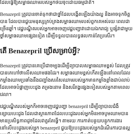
ដែលធ្វើឱ្យសម្ពាធឈាមរបស់អ្នកថយចុះដោយធម្មជាតិ។
Benazepril ត្រូវបានចាត់ទុកថាជាថ្នាំដែលបង្កើតឡើងយ៉ាងល្អ និងអាចទុកចិត្ត
បាន ដែលបានជួយមនុស្សគ្រប់គ្រងសម្ពាធឈាមរបស់ពួកគេអស់រយៈពេលជា
ច្រើនឆ្នាំ។ វេជ្ជបណ្ឌិតរបស់អ្នកអាចចេញវេជ្ជបញ្ជាវាដោយឯករាជ្យ ឬផ្សំវាជាមួយ
ថ្នាំសម្ពាធឈាមផ្សេងទៀត ដើម្បីទទួលបានលទ្ធផលកាន់តែប្រសើរ។
តើ Benazepril ប្រើសម្រាប់អ្វី?
Benazepril ត្រូវបានគេប្រើជាចម្បងដើម្បីព្យាបាលសម្ពាធឈាមខ្ពស់ ដែលត្រូវ
បានគេហៅថាលើសឈាមផងដែរ។ សម្ពាធឈាមខ្ពស់កើតឡើងនៅពេលដែល
កម្លាំងឈាមប្រឆាំងនឹងជញ្ជាំងសរសៃឈាមរបស់អ្នកមានកម្លាំងខ្លាំងជាប់លាប់
ដែលអាចបំផ្លាញបេះដូង តម្រងនោម និងសរីរាង្គផ្សេងទៀតរបស់អ្នកតាមពេល
វេលា។
វេជ្ជបណ្ឌិតរបស់អ្នកក៏អាចចេញវេជ្ជបញ្ជា benazepril ដើម្បីព្យាបាលជំងឺ
ខ្សោយបេះដូង ដែលជាស្ថានភាពដែលបេះដូងរបស់អ្នកមិនអាចបូមឈាមបាន
មានប្រសិទ្ធភាពដូចដែលវាគួរតែធ្វើ។ តាមរយៈការកាត់បន្ថយបន្ទុកការងារ
នៅលើបេះដូងរបស់អ្នក benazepril ជួយឱ្យបេះដូងរបស់អ្នកដំណើរការបានល្អ