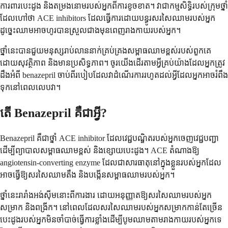
ការពារបេះដូង និងតម្រងនោមរបស់អ្នកពីការខូចខាត។ វាជាកម្មសិទ្ធិរបស់ក្រុមថ្នាំ
ដែលហៅថា ACE inhibitors ដែលធ្វើការដោយបន្ធូរសរសៃឈាមរបស់អ្នក
ដូច្នេះឈាមអាចហូរបានស្រួលជាងមុនពេញរាងកាយរបស់អ្នក។
ថ្នាំនេះបានជួយមនុស្សរាប់លាននាក់គ្រប់គ្រងសម្ពាធឈាមខ្ពស់របស់ពួកគេ
ដោយសុវត្ថិភាព និងមានប្រសិទ្ធភាព។ ចូរយើងដើរតាមអ្វីគ្រប់យ៉ាងដែលអ្នកត្រូវ
ដឹងអំពី benazepril ចាប់ពីរបៀបដែលវាដំណើរការរហូតដល់អ្វីដែលអ្នកអាចរំពឹង
ទុកនៅពេលលេបវា។
តើ Benazepril គឺជាអ្វី?
Benazepril គឺជាថ្នាំ ACE inhibitor ដែលវេជ្ជបណ្ឌិតរបស់អ្នកចេញវេជ្ជបញ្ជា
ដើម្បីព្យាបាលសម្ពាធឈាមខ្ពស់ និងខ្សោយបេះដូង។ ACE តំណាងឱ្យ
angiotensin-converting enzyme ដែលជាសារធាតុនៅក្នុងខ្លួនរបស់អ្នកដែល
អាចធ្វើឱ្យសរសៃឈាមតឹង និងបង្កើនសម្ពាធឈាមរបស់អ្នក។
ថ្នាំនេះរារាំងអង់ស៊ីមនោះពីការងារ ដោយអនុញ្ញាតឱ្យសរសៃឈាមរបស់អ្នក
សម្រាក និងពង្រីក។ នៅពេលដែលសរសៃឈាមរបស់អ្នកសម្រាកកាន់តែច្រើន
បេះដូងរបស់អ្នកមិនចាំបាច់ធ្វើការខ្លាំងដើម្បីបូមឈាមតាមរាងកាយរបស់អ្នកទេ