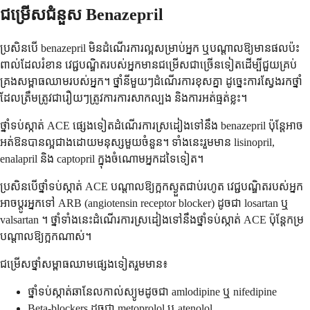
ជម្រើសជំនួស Benazepril
ប្រសិនបើ benazepril មិនដំណើរការល្អសម្រាប់អ្នក ឬបណ្តាលឱ្យមានផលប៉ះ
ពាល់ដែលរំខាន វេជ្ជបណ្ឌិតរបស់អ្នកមានជម្រើសជាច្រើនទៀតដើម្បីជួយគ្រប់
គ្រងសម្ពាធឈាមរបស់អ្នក។ ថ្នាំនីមួយៗដំណើរការខុសគ្នា ដូច្នេះការស្វែងរកថ្នាំ
ដែលត្រឹមត្រូវជារឿយៗត្រូវការការសាកល្បង និងការអត់ធ្មត់ខ្លះ។
ថ្នាំទប់ស្កាត់ ACE ផ្សេងទៀតដំណើរការស្រដៀងទៅនឹង benazepril ប៉ុន្តែអាច
អត់ឱនបានល្អជាងដោយមនុស្សមួយចំនួន។ ទាំងនេះរួមមាន lisinopril,
enalapril និង captopril ក្នុងចំណោមអ្នកដទៃទៀត។
ប្រសិនបើថ្នាំទប់ស្កាត់ ACE បណ្តាលឱ្យក្អកស្ងួតជាប់រហូត វេជ្ជបណ្ឌិតរបស់អ្នក
អាចប្តូរអ្នកទៅ ARB (angiotensin receptor blocker) ដូចជា losartan ឬ
valsartan ។ ថ្នាំទាំងនេះដំណើរការស្រដៀងទៅនឹងថ្នាំទប់ស្កាត់ ACE ប៉ុន្តែកម្រ
បណ្តាលឱ្យក្អកណាស់។
ជម្រើសថ្នាំសម្ពាធឈាមផ្សេងទៀតរួមមាន៖
ថ្នាំទប់ស្កាត់ឆានែលកាល់ស្យូមដូចជា amlodipine ឬ nifedipine
Beta-blockers ដូចជា metoprolol ឬ atenolol