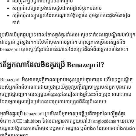
ឈឺទ្រូង ឬចង្វាក់បេះដូងលោតញាប់
សញ្ញានៃបញ្ហាតម្រងនោមដូចជាការផ្លាស់ប្តូរការនោម
កម្រិតប៉ូតាស្យូមខ្ពស់ដែលបណ្តាលឱ្យខ្សោយ ឬចង្វាក់បេះដូងមិនទៀង
ទាត់
ប្រសិនបើអ្នកជួបប្រទះផលរំខានធ្ងន់ធ្ងរទាំងនេះ សូមទាក់ទងវេជ្ជបណ្ឌិតរបស់អ្នក
ជាបន្ទាន់ ឬស្វែងរកការថែទាំសុខភាពបន្ទាន់។ មនុស្សភាគច្រើនអត់ធ្មត់នឹង
benazepril បានល្អ ប៉ុន្តែវាសំខាន់ណាស់ដែលត្រូវដឹងអំពីលទ្ធភាពទាំងនេះ។
តើអ្នកណាដែលមិនគួរប្រើ Benazepril?
Benazepril មិនមានសុវត្ថិភាពសម្រាប់មនុស្សគ្រប់គ្នានោះទេ ហើយវេជ្ជបណ្ឌិត
របស់អ្នកនឹងពិចារណាដោយប្រុងប្រយ័ត្ននូវប្រវត្តិវេជ្ជសាស្ត្ររបស់អ្នក មុនពេល
ចេញវេជ្ជបញ្ជា។ មនុស្សមួយចំនួនគួរតែជៀសវាងថ្នាំនេះទាំងស្រុង ខណៈពេល
ដែលអ្នកផ្សេងទៀតប្រហែលជាត្រូវការការត្រួតពិនិត្យពិសេស។
អ្នកមិនគួរប្រើ benazepril ប្រសិនបើអ្នកមានប្រវត្តិប្រតិកម្មអាលែហ្ស៊ីធ្ងន់ធ្ងរ
ចំពោះ ACE inhibitors ដែលជាស្ថានភាពមួយហៅថា angioedema។ នេះអាច
បណ្តាលឱ្យមានការហើមមុខ បបូរមាត់ អណ្តាត ឬបំពង់ក ដែលអាចរារាំងការដក
ដង្ហើមរបស់អ្នក។