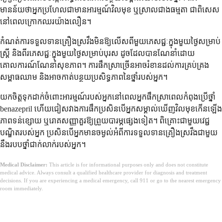
មានន័យថាអ្នកប្រហែលជាមានអារម្មណ៍វិលមុខ ឬស្រាលជាងធម្មតា ជាពិសេស
នៅពេលក្រោកឈរយ៉ាងលឿន។
កំណត់ការទទួលទានគ្រឿងស្រវឹងមិនឱ្យលើសពីមួយភេសជ្ជៈក្នុងមួយថ្ងៃសម្រាប់
ស្ត្រី និងពីរភេសជ្ជៈក្នុងមួយថ្ងៃសម្រាប់បុរស ដូចដែលបានណែនាំដោយ
គោលការណ៍ណែនាំសុខភាព។ ការផឹកស្រាច្រើនអាចរំខានដល់ការគ្រប់គ្រង
សម្ពាធឈាម និងអាចកាត់បន្ថយប្រសិទ្ធភាពនៃថ្នាំរបស់អ្នក។
យកចិត្តទុកដាក់ចំពោះអារម្មណ៍របស់អ្នកនៅពេលអ្នកផឹកស្រាពេលកំពុងប្រើថ្នាំ
benazepril ហើយជៀសវាងការផឹកប្រសិនបើអ្នកសម្គាល់ឃើញវិលមុខកើនឡើង
ភាពទន់ខ្សោយ ឬរោគសញ្ញាគួរឱ្យព្រួយបារម្ភផ្សេងទៀត។ ពិគ្រោះជាមួយវេជ្ជ
បណ្ឌិតរបស់អ្នក ប្រសិនបើអ្នកមានចម្ងល់អំពីការទទួលទានគ្រឿងស្រវឹងជាមួយ
នឹងរបបថ្នាំជាក់លាក់របស់អ្នក។
Medical Disclaimer:
This article is for informational purposes only and does not constitute
medical advice. Always consult a qualified healthcare provider for diagnosis and treatment
decisions. If you are experiencing a medical emergency, call 911 or go to the nearest emergency
room immediately.