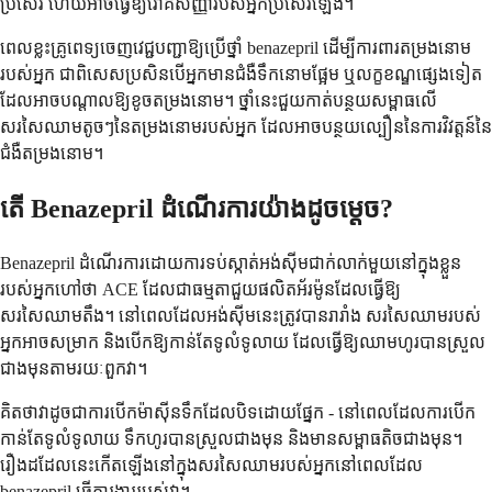
ប្រសើរ ហើយអាចធ្វើឱ្យរោគសញ្ញារបស់អ្នកប្រសើរឡើង។
ពេលខ្លះគ្រូពេទ្យចេញវេជ្ជបញ្ជាឱ្យប្រើថ្នាំ benazepril ដើម្បីការពារតម្រងនោម
របស់អ្នក ជាពិសេសប្រសិនបើអ្នកមានជំងឺទឹកនោមផ្អែម ឬលក្ខខណ្ឌផ្សេងទៀត
ដែលអាចបណ្តាលឱ្យខូចតម្រងនោម។ ថ្នាំនេះជួយកាត់បន្ថយសម្ពាធលើ
សរសៃឈាមតូចៗនៃតម្រងនោមរបស់អ្នក ដែលអាចបន្ថយល្បឿននៃការវិវត្តន៍នៃ
ជំងឺតម្រងនោម។
តើ Benazepril ដំណើរការយ៉ាងដូចម្តេច?
Benazepril ដំណើរការដោយការទប់ស្កាត់អង់ស៊ីមជាក់លាក់មួយនៅក្នុងខ្លួន
របស់អ្នកហៅថា ACE ដែលជាធម្មតាជួយផលិតអ័រម៉ូនដែលធ្វើឱ្យ
សរសៃឈាមតឹង។ នៅពេលដែលអង់ស៊ីមនេះត្រូវបានរារាំង សរសៃឈាមរបស់
អ្នកអាចសម្រាក និងបើកឱ្យកាន់តែទូលំទូលាយ ដែលធ្វើឱ្យឈាមហូរបានស្រួល
ជាងមុនតាមរយៈពួកវា។
គិតថាវាដូចជាការបើកម៉ាស៊ីនទឹកដែលបិទដោយផ្នែក - នៅពេលដែលការបើក
កាន់តែទូលំទូលាយ ទឹកហូរបានស្រួលជាងមុន និងមានសម្ពាធតិចជាងមុន។
រឿងដដែលនេះកើតឡើងនៅក្នុងសរសៃឈាមរបស់អ្នកនៅពេលដែល
benazepril ធ្វើការងាររបស់វា។