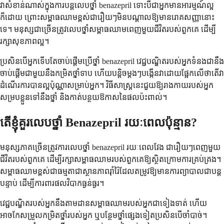
វាសំខាន់ណាស់ក្នុងការបន្តលេបថ្នាំ benazepril ទោះបីជាអ្នកមានអារម្មណ៍ល្អ
ក៏ដោយ ព្រោះសម្ពាធឈាមខ្ពស់ជារឿយៗមិនបណ្តាលឱ្យមានរោគសញ្ញានោះ
ទេ។ មនុស្សជាច្រើនត្រូវលេបថ្នាំសម្ពាធឈាមពេញមួយជីវិតរបស់ពួកគេ ដើម្បី
រក្សាសុខភាពល្អ។
ប្រសិនបើអ្នកទើបតែចាប់ផ្តើមប្រើថ្នាំ benazepril វេជ្ជបណ្ឌិតរបស់អ្នកទំនងជានឹង
ចាប់ផ្តើមជាមួយនឹងកម្រិតថ្នាំទាប ហើយបន្តិចម្តងៗបង្កើនវាដោយផ្អែកលើថាតើវា
ដំណើរការបានល្អប៉ុណ្ណាសម្រាប់អ្នក។ វិធីសាស្ត្រនេះជួយឱ្យរាងកាយរបស់អ្នក
សម្របខ្លួនទៅនឹងថ្នាំ និងកាត់បន្ថយឱកាសនៃផលប៉ះពាល់។
តើខ្ញុំគួរលេបថ្នាំ Benazepril រយៈពេលប៉ុន្មាន?
មនុស្សភាគច្រើនត្រូវការលេបថ្នាំ benazepril រយៈពេលវែង ជារឿយៗពេញមួយ
ជីវិតរបស់ពួកគេ ដើម្បីរក្សាសម្ពាធឈាមរបស់ពួកគេឱ្យស្ថិតក្រោមការគ្រប់គ្រង។
សម្ពាធឈាមខ្ពស់ជាធម្មតាជាស្ថានភាពរ៉ាំរ៉ៃដែលតម្រូវឱ្យមានការព្យាបាលជាបន្ត
បន្ទាប់ ដើម្បីការពារផលវិបាកធ្ងន់ធ្ងរ។
វេជ្ជបណ្ឌិតរបស់អ្នកនឹងតាមដានសម្ពាធឈាមរបស់អ្នកជាទៀងទាត់ ហើយ
អាចកែសម្រួលកម្រិតថ្នាំរបស់អ្នក ឬបន្ថែមថ្នាំផ្សេងទៀតប្រសិនបើចាំបាច់។