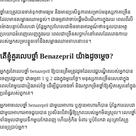
ថ្នាំនេះត្រូវបានចាត់ទុកថាមធ្យម និងមានប្រសិទ្ធភាពសម្រាប់មនុស្សភាគច្រើន
ដែលមានសម្ពាធឈាមខ្ពស់។ ជាធម្មតាវាចាប់ផ្តើមដំណើរការក្នុងរយៈពេលពីរបី
ម៉ោងបន្ទាប់ពីលេបវា ប៉ុន្តែអ្នកប្រហែលជាមិនមានអារម្មណ៍ថាទទួលបានអត្ថ
ប្រយោជន៍ពេញលេញក្នុងរយៈពេលជាច្រើនសប្តាហ៍នៅពេលដែលរាងកាយ
របស់អ្នកសម្របខ្លួនទៅនឹងសម្ពាធឈាមទាបនោះទេ។
តើខ្ញុំគួរលេបថ្នាំ Benazepril យ៉ាងដូចម្តេច?
អ្នកគួរតែលេបថ្នាំ benazepril ឱ្យបានត្រឹមត្រូវដូចដែលវេជ្ជបណ្ឌិតរបស់អ្នកបាន
ចេញវេជ្ជបញ្ជា ជាធម្មតា 1 ឬ 2 ដងក្នុងមួយថ្ងៃ។ មនុស្សភាគច្រើនលេបវាក្នុង
ពេលតែមួយជារៀងរាល់ថ្ងៃ ដើម្បីជួយចងចាំ និងរក្សាកម្រិតថ្នាំឱ្យស្ថិតស្ថេរនៅក្នុង
ប្រព័ន្ធរបស់ពួកគេ។
អ្នកអាចលេបថ្នាំ benazepril ជាមួយអាហារ ឬគ្មានអាហារក៏បាន ប៉ុន្តែការលេបវា
ជាមួយអាហារអាចជួយបាន ប្រសិនបើវាធ្វើឱ្យក្រពះរបស់អ្នកមិនស្រួល។ លេបថ្នាំ
ទាំងមូលជាមួយទឹកមួយកែវពេញ ហើយកុំកិន ទំពារ ឬបំបែកវា លុះត្រាតែគ្រូ
ពេទ្យប្រាប់អ្នក។