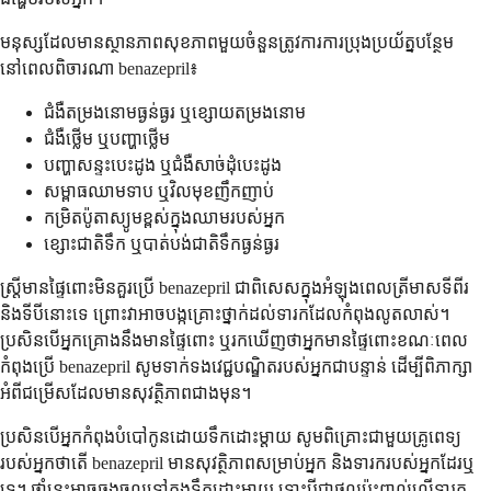
មនុស្សដែលមានស្ថានភាពសុខភាពមួយចំនួនត្រូវការការប្រុងប្រយ័ត្នបន្ថែម
នៅពេលពិចារណា benazepril៖
ជំងឺតម្រងនោមធ្ងន់ធ្ងរ ឬខ្សោយតម្រងនោម
ជំងឺថ្លើម ឬបញ្ហាថ្លើម
បញ្ហា​សន្ទះបេះដូង ឬជំងឺសាច់ដុំបេះដូង
សម្ពាធឈាមទាប ឬវិលមុខញឹកញាប់
កម្រិតប៉ូតាស្យូមខ្ពស់ក្នុងឈាមរបស់អ្នក
ខ្សោះជាតិទឹក ឬបាត់បង់ជាតិទឹកធ្ងន់ធ្ងរ
ស្ត្រីមានផ្ទៃពោះមិនគួរប្រើ benazepril ជាពិសេសក្នុងអំឡុងពេលត្រីមាសទីពីរ
និងទីបីនោះទេ ព្រោះវាអាចបង្កគ្រោះថ្នាក់ដល់ទារកដែលកំពុងលូតលាស់។
ប្រសិនបើអ្នកគ្រោងនឹងមានផ្ទៃពោះ ឬរកឃើញថាអ្នកមានផ្ទៃពោះខណៈពេល
កំពុងប្រើ benazepril សូមទាក់ទងវេជ្ជបណ្ឌិតរបស់អ្នកជាបន្ទាន់ ដើម្បីពិភាក្សា
អំពីជម្រើសដែលមានសុវត្ថិភាពជាងមុន។
ប្រសិនបើអ្នកកំពុងបំបៅកូនដោយទឹកដោះម្តាយ សូមពិគ្រោះជាមួយគ្រូពេទ្យ
របស់អ្នកថាតើ benazepril មានសុវត្ថិភាពសម្រាប់អ្នក និងទារករបស់អ្នកដែរឬ
ទេ។ ថ្នាំនេះអាចឆ្លងចូលទៅក្នុងទឹកដោះម្តាយ ទោះបីជាផលប៉ះពាល់លើទារក