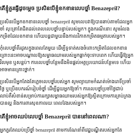
តើខ្ញុំគួរធ្វើដូចម្តេច ប្រសិនបើខ្ញុំខកខានលេបថ្នាំ Benazepril?
ប្រសិនបើអ្នកខកខានលេបថ្នាំ benazepril សូមលេបវាឱ្យបានឆាប់តាមដែលអ្នក
ចាំ លុះត្រាតែជិតដល់ពេលលេបថ្នាំបន្ទាប់របស់អ្នក។ ក្នុងករណីនោះ សូមរំលង
កម្រិតដែលខកខាន ហើយបន្តជាមួយនឹងកាលវិភាគកម្រិតធម្មតារបស់អ្នក។
កុំលេបថ្នាំពីរដូសក្នុងពេលតែមួយ ដើម្បីទូទាត់សងចំពោះកម្រិតដែលខកខាន
ព្រោះនេះអាចបណ្តាលឱ្យសម្ពាធឈាមរបស់អ្នកធ្លាក់ចុះទាបពេក ហើយធ្វើឱ្យអ្នក
វិលមុខ ឬសន្លប់។ ការលេបថ្នាំបន្ថែមនឹងមិនផ្តល់អត្ថប្រយោជន៍បន្ថែមទេ ហើយ
អាចមានគ្រោះថ្នាក់។
ប្រសិនបើអ្នកតែងតែភ្លេចលេបថ្នាំរបស់អ្នក សូមព្យាយាមកំណត់ម៉ោងរោទិ៍ប្រចាំ
ថ្ងៃ ឬប្រើឧបករណ៍រៀបចំថ្នាំ ដើម្បីជួយអ្នកឱ្យចាំ។ ការលេបថ្នាំប្រចាំថ្ងៃជាប់
លាប់គឺសំខាន់សម្រាប់ការរក្សាសម្ពាធឈាមរបស់អ្នកឱ្យស្ថិតក្រោមការគ្រប់គ្រង
បានល្អ និងការពារសុខភាពរយៈពេលវែងរបស់អ្នក។
តើខ្ញុំអាចឈប់លេបថ្នាំ Benazepril បាននៅពេលណា?
អ្នកគួរតែឈប់ប្រើថ្នាំ benazepril តាមការណែនាំពីវេជ្ជបណ្ឌិតរបស់អ្នកតែ