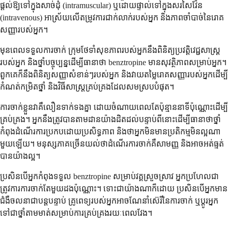
ផ្តល់​ឱ្យ​ទៅ​ក្នុង​សាច់ដុំ (intramuscular) ឬ​ដោយ​ផ្ទាល់​ទៅ​ក្នុង​សរសៃ​វ៉ែន
(intravenous) អាស្រ័យ​លើ​តម្រូវការ​ជាក់លាក់​របស់​អ្នក និង​ភាព​ចាំបាច់​នៃ​រោគ​
សញ្ញា​របស់​អ្នក។
មុន​ពេល​ទទួល​ការ​ចាក់ ក្រុម​ថែទាំ​សុខភាព​របស់​អ្នក​នឹង​ពិនិត្យ​ប្រវត្តិ​វេជ្ជសាស្ត្រ​
របស់​អ្នក និង​ថ្នាំ​បច្ចុប្បន្ន​ដើម្បី​ធានា​ថា benztropine មាន​សុវត្ថិភាព​សម្រាប់​អ្នក។
ពួកគេ​ក៏​នឹង​ពិនិត្យ​សញ្ញា​សំខាន់ៗ​របស់​អ្នក និង​វាយ​តម្លៃ​រោគ​សញ្ញា​របស់​អ្នក​ដើម្បី​
កំណត់​កម្រិត​ថ្នាំ និង​វិធីសាស្ត្រ​គ្រប់គ្រង​ដែល​សមស្រប​បំផុត។
ការ​ចាក់​ខ្លួន​វា​គឺ​លឿន​ទាក់ទង​គ្នា ដោយ​ចំណាយ​ពេល​តែ​ប៉ុន្មាន​នាទី​ប៉ុណ្ណោះ​ដើម្បី​
គ្រប់គ្រង។ អ្នក​នឹង​ត្រូវ​បាន​តាមដាន​យ៉ាង​ដិតដល់​បន្ទាប់​ពី​នោះ​ដើម្បី​ធានា​ថា​ថ្នាំ​
កំពុង​ដំណើរការ​ប្រកប​ដោយ​ប្រសិទ្ធភាព និង​ថា​អ្នក​មិន​មាន​ប្រតិកម្ម​មិន​ល្អ​ណា​
មួយ​ឡើយ។ មនុស្ស​ភាគ​ច្រើន​យល់​ថា​ដំណើរការ​ចាក់​គឺ​សាមញ្ញ និង​អាច​អត់​ធ្មត់​
បាន​យ៉ាង​ល្អ។
ប្រសិនបើ​អ្នក​កំពុង​ទទួល​ benztropine សម្រាប់​វគ្គ​ស្រួចស្រាវ អ្នក​ប្រហែល​ជា​
ត្រូវការ​ការ​ចាក់​តែ​មួយ​ដង​ប៉ុណ្ណោះ។ ទោះជាយ៉ាងណាក៏ដោយ ប្រសិនបើអ្នកមាន
ជំងឺចលនាជាបន្តបន្ទាប់ គ្រូពេទ្យរបស់អ្នកអាចណែនាំស៊េរីនៃការចាក់ ឬប្តូរអ្នក
ទៅជាថ្នាំតាមមាត់សម្រាប់ការគ្រប់គ្រងរយៈពេលវែង។