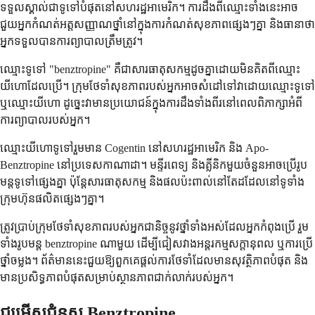
ទទួល​ស្គាល់​ជា​ទូទៅ​បំផុត​នៅ​សហរដ្ឋ​អាមេរិក។ ការ​ដឹង​ពី​ឈ្មោះ​ទាំង​នេះ​អាច​
ជួយ​អ្នក​កំណត់​អត្តសញ្ញាណ​ថ្នាំ​នៅ​ក្នុង​ការ​កំណត់​សុខភាព​ផ្សេងៗ​គ្នា និង​ធានា​ថា​
អ្នក​ទទួល​បាន​ការ​ព្យាបាល​ត្រឹមត្រូវ។
ឈ្មោះ​ទូទៅ "benztropine" គឺ​ជា​សារធាតុ​សកម្ម​ដូច​គ្នា​ដោយ​មិន​គិត​ពី​ឈ្មោះ​
យីហោ​ដែល​ប្រើ។ ក្រុម​ថែទាំ​សុខភាព​របស់​អ្នក​អាច​សំដៅ​ទៅ​វា​ដោយ​ឈ្មោះ​ទូទៅ
ឬ​ឈ្មោះ​យីហោ ដូច្នេះ​វា​មាន​ប្រយោជន៍​ក្នុង​ការ​ដឹង​ទាំង​ពីរ​នៅ​ពេល​ពិភាក្សា​អំពី​
ការ​ព្យាបាល​របស់​អ្នក។
ឈ្មោះ​យីហោ​ទូទៅ​រួម​មាន Cogentin នៅ​សហរដ្ឋ​អាមេរិក និង Apo-
Benztropine នៅ​ប្រទេស​កាណាដា។ មន្ទីរពេទ្យ និង​គ្លីនិក​មួយ​ចំនួន​អាច​ប្រើ​រូប
មន្ត​ទូទៅ​ផ្សេង​គ្នា ប៉ុន្តែ​សារធាតុ​សកម្ម និង​ផល​ប៉ះពាល់​នៅ​តែ​ដដែល​នៅ​ទូទាំង​
ក្រុមហ៊ុន​ផលិត​ផ្សេងៗ​គ្នា។
ត្រូវ​ប្រាប់​ក្រុម​ថែទាំ​សុខភាព​របស់​អ្នក​ជានិច្ច​នូវ​ថ្នាំ​ទាំងអស់​ដែល​អ្នក​កំពុង​ប្រើ រួម​
ទាំង​រូបមន្ត benztropine ណាមួយ ដើម្បី​ជៀសវាង​អន្តរកម្ម​សក្តានុពល ឬ​ការ​ប្រើ​
ថ្នាំ​ចម្លង។ ព័ត៌មាន​នេះ​ជួយ​ឱ្យ​ពួកគេ​ផ្តល់​ការ​ថែទាំ​ដែល​មាន​សុវត្ថិភាព​បំផុត និង​
មាន​ប្រសិទ្ធភាព​បំផុត​សម្រាប់​ស្ថានភាព​ជាក់លាក់​របស់​អ្នក។
ជម្រើស​ជំនួស Benztropine