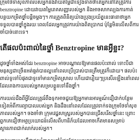
ក្រុមថែទាំសុខភាពរបស់អ្នកនឹងវាយតម្លៃជាទៀងទាត់ថាតើអ្នកនៅតែត្រូវការ
benztropine ដោយវាយតម្លៃរោគសញ្ញារបស់អ្នក និងអាចសាកល្បងការកាត់
បន្ថយកម្រិតថ្នាំបន្តិចម្តងៗ។ ការត្រួតពិនិត្យយ៉ាងប្រុងប្រយ័ត្ននេះធានាថាអ្នក
ទទួលបានថ្នាំក្នុងរយៈពេលដែលអ្នកត្រូវការយ៉ាងពិតប្រាកដ ប៉ុន្តែមិនលើសពីការ
ចាំបាច់នោះទេ។
តើផលប៉ះពាល់នៃថ្នាំ Benztropine មានអ្វីខ្លះ?
ដូចថ្នាំទាំងអស់ដែរ benztropine អាចបណ្តាលឱ្យមានផលប៉ះពាល់ ទោះបីជា
មនុស្សជាច្រើនអត់ធ្មត់បានល្អនៅពេលប្រើប្រាស់បានត្រឹមត្រូវក៏ដោយ។ ផលប៉ះ
ពាល់ទូទៅបំផុតជាទូទៅមានកម្រិតស្រាល ហើយជារឿយៗប្រសើរឡើងនៅពេល
ដែលរាងកាយរបស់អ្នកសម្របខ្លួនទៅនឹងថ្នាំ។
ការយល់ដឹងពីអ្វីដែលត្រូវរំពឹងទុកអាចជួយឱ្យអ្នកមានអារម្មណ៍ជឿជាក់បន្ថែម
ទៀតអំពីការព្យាបាលរបស់អ្នក និងដឹងនៅពេលដែលត្រូវទាក់ទងក្រុមថែទាំសុខ
ភាពរបស់អ្នក។ ចងចាំថា ក្រុមវេជ្ជសាស្រ្តរបស់អ្នកបានជ្រើសរើសថ្នាំនេះ ព្រោះ
ពួកគេជឿថាអត្ថប្រយោជន៍លើសពីហានិភ័យដែលអាចកើតមានសម្រាប់
ស្ថានភាពជាក់លាក់របស់អ្នក។