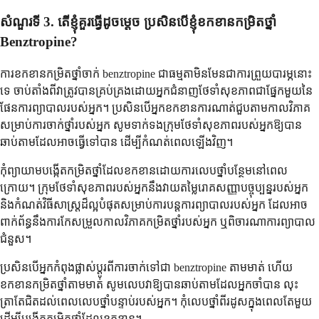
សំណួរទី 3. តើខ្ញុំគួរធ្វើដូចម្តេច ប្រសិនបើខ្ញុំខកខានកម្រិតថ្នាំ
Benztropine?
ការខកខានកម្រិតថ្នាំចាក់ benztropine ជាធម្មតាមិនមែនជាការព្រួយបារម្ភនោះ
ទេ ចាប់តាំងពីវាត្រូវបានគ្រប់គ្រងដោយអ្នកជំនាញថែទាំសុខភាពជាផ្នែកមួយនៃ
ផែនការព្យាបាលរបស់អ្នក។ ប្រសិនបើអ្នកខកខានការណាត់ជួបតាមកាលវិភាគ
សម្រាប់ការចាក់ថ្នាំរបស់អ្នក សូមទាក់ទងក្រុមថែទាំសុខភាពរបស់អ្នកឱ្យបាន
ឆាប់តាមដែលអាចធ្វើទៅបាន ដើម្បីកំណត់ពេលឡើងវិញ។
កុំព្យាយាមបង្កើតកម្រិតថ្នាំដែលខកខានដោយការលេបថ្នាំបន្ថែមនៅពេល
ក្រោយ។ ក្រុមថែទាំសុខភាពរបស់អ្នកនឹងវាយតម្លៃរោគសញ្ញាបច្ចុប្បន្នរបស់អ្នក
និងកំណត់វិធីសាស្រ្តដ៏ល្អបំផុតសម្រាប់ការបន្តការព្យាបាលរបស់អ្នក ដែលអាច
ពាក់ព័ន្ធនឹងការកែសម្រួលកាលវិភាគកម្រិតថ្នាំរបស់អ្នក ឬពិចារណាការព្យាបាល
ជំនួស។
ប្រសិនបើអ្នកកំពុងផ្លាស់ប្តូរពីការចាក់ទៅជា benztropine តាមមាត់ ហើយ
ខកខានកម្រិតថ្នាំតាមមាត់ សូមលេបវាឱ្យបានឆាប់តាមដែលអ្នកចាំបាន លុះ
ត្រាតែជិតដល់ពេលលេបថ្នាំបន្ទាប់របស់អ្នក។ កុំលេបថ្នាំពីរដូសក្នុងពេលតែមួយ
ដើម្បីបង្កើតកម្រិតថ្នាំដែលខកខាន។