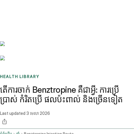
Benchmarks
Stories
FAQ
Sign up / Log in
HEALTH LIBRARY
តើការចាក់ Benztropine គឺជាអ្វី: ការប្រើ
ប្រាស់ កំរិតប្រើ ផលប៉ះពាល់ និងច្រើនទៀត
Last updated
3 មេសា 2026
ទំព័រដើម
ថ្នាំ
Benztropine Injection Route