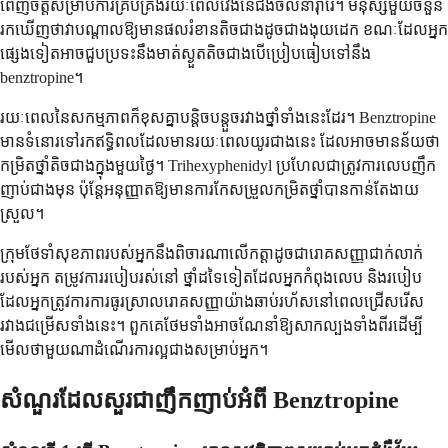
ពេញ​ចិត្ត​សម្រាប់​ការ​គ្រប់គ្រង​រយៈពេល​វែង​នៃ​ជំងឺ​ចលនា​រ៉ាំរ៉ៃ។ មនុស្ស​មួយ​ចំនួន​
រក​ឃើញ​ថា​វា​បណ្តាល​ឱ្យ​មាន​ផល​រំខាន​តិច​ជាង​ដូច​ជា​ងងុយដេក ខណៈ​ដែល​អ្នក​
ផ្សេង​ទៀត​អាច​ជួប​ប្រទះ​នឹង​មាត់​ស្ងួត​តិច​ជាង​បើ​ប្រៀប​ធៀប​ទៅ​នឹង
benztropine។
រយៈពេល​នៃ​សកម្មភាព​ក៏​ខុស​គ្នា​បន្តិច​បន្តួច​រវាង​ថ្នាំ​ទាំង​នេះ​ដែរ។ Benztropine
មាន​ទំនោរ​ទៅ​រក​ឥទ្ធិពល​ដែល​មាន​រយៈពេល​យូរ​ជាង​នេះ ដែល​អាច​មាន​ន័យ​ថា​
កម្រិត​ថ្នាំ​តិច​ជាង​ក្នុង​មួយ​ថ្ងៃ។ Trihexyphenidyl ប្រហែល​ជា​ត្រូវ​ការ​លេប​ញឹក
ញាប់​ជាង​មុន ប៉ុន្តែ​អនុញ្ញាត​ឱ្យ​មាន​ការ​កែ​សម្រួល​កម្រិត​ថ្នាំ​បាន​កាន់​តែ​ងាយ​
ស្រួល។
ក្រុម​ថែទាំ​សុខភាព​របស់​អ្នក​នឹង​ពិចារណា​លើ​កត្តា​ដូច​ជា​រោគ​សញ្ញា​ជាក់លាក់​
របស់​អ្នក តម្រូវការ​របៀប​រស់នៅ ថ្នាំ​ដទៃ​ទៀត​ដែល​អ្នក​កំពុង​លេប និង​របៀប​
ដែល​អ្នក​ត្រូវ​ការ​ការ​ធូរ​ស្រាល​រោគ​សញ្ញា​យ៉ាង​ឆាប់​រហ័ស​នៅ​ពេល​ជ្រើសរើស​
រវាង​ជម្រើស​ទាំង​នេះ។ ពួកគេ​ថែម​ទាំង​អាច​ណែនាំ​ឱ្យ​សាកល្បង​ទាំង​ពីរ​ដើម្បី​
មើល​ថា​មួយ​ណា​ដំណើរការ​ល្អ​ជាង​សម្រាប់​អ្នក។
សំណួរ​ដែល​សួរ​ជា​ញឹកញាប់​អំពី Benztropine