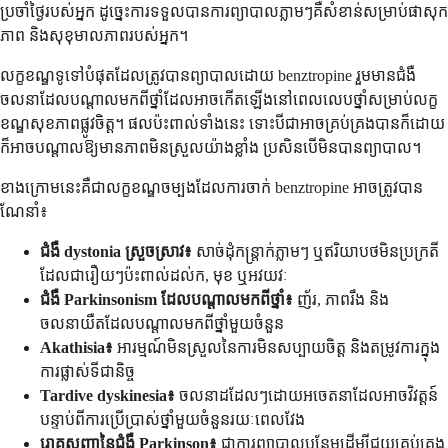
ប្រចាំថ្ងៃរបស់អ្នក ដូច្នេះការទទួលបានការព្យាបាលភ្លាមៗគឺសំខាន់សម្រាប់ផាសុក
ភាព និងសុខុមាលភាពរបស់អ្នក។
លក្ខខណ្ឌទូទៅបំផុតដែលត្រូវបានព្យាបាលដោយ benztropine រួមមានជំងឺ
ចលនាដែលបណ្តាលមកពីថ្នាំដែលអាចកើតឡើងនៅពេលលេបថ្នាំសម្រាប់លក្ខ
ខណ្ឌសុខភាពផ្លូវចិត្ត។ ផលប៉ះពាល់ទាំងនេះ ទោះបីជាអាចគ្រប់គ្រងបានក៏ដោយ
ក៏អាចបណ្តាលឱ្យមានភាពមិនស្រួលយ៉ាងខ្លាំង ប្រសិនបើមិនបានព្យាបាល។
ខាងក្រោមនេះគឺជាលក្ខខណ្ឌចម្បងដែលការចាក់ benztropine អាចត្រូវបាន
ណែនាំ៖
ជំងឺ dystonia ស្រួចស្រាវ៖
សាច់ដុំកន្ត្រាក់ភ្លាមៗ ឬឥរិយាបថមិនប្រក្រតី
ដែលជារឿយៗប៉ះពាល់ដល់ក, មុខ ឬអវយវៈ
ជំងឺ Parkinsonism ដែលបណ្តាលមកពីថ្នាំ៖
ញ័រ, ភាពរឹង និង
ចលនាយឺតដែលបណ្តាលមកពីថ្នាំមួយចំនួន
Akathisia៖
អារម្មណ៍មិនស្រួលនៃការមិនសប្បាយចិត្ត និងតម្រូវការក្នុង
ការផ្លាស់ទីជានិច្ច
Tardive dyskinesia៖
ចលនាដដែលៗដោយអចេតនាដែលអាចវិវត្តន៍
បន្ទាប់ពីការប្រើប្រាស់ថ្នាំមួយចំនួនរយៈពេលវែង
រោគសញ្ញានៃជំងឺ Parkinson៖
ជាការព្យាបាលបន្ថែមដើម្បីជួយគ្រប់គ្រង