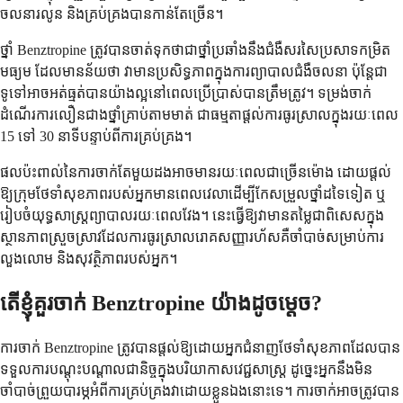
ចលនារលូន និងគ្រប់គ្រងបានកាន់តែច្រើន។
ថ្នាំ Benztropine ត្រូវ​បាន​ចាត់​ទុក​ថា​ជា​ថ្នាំ​ប្រឆាំង​នឹង​ជំងឺ​សរសៃ​ប្រសាទ​កម្រិត​
មធ្យម ដែល​មាន​ន័យ​ថា វា​មាន​ប្រសិទ្ធភាព​ក្នុង​ការ​ព្យាបាល​ជំងឺ​ចលនា ប៉ុន្តែ​ជា​
ទូទៅ​អាច​អត់​ធ្មត់​បាន​យ៉ាង​ល្អ​នៅ​ពេល​ប្រើ​ប្រាស់​បាន​ត្រឹម​ត្រូវ។ ទម្រង់​ចាក់​
ដំណើរការ​លឿន​ជាង​ថ្នាំ​គ្រាប់​តាម​មាត់ ជា​ធម្មតា​ផ្តល់​ការ​ធូរ​ស្រាល​ក្នុង​រយៈ​ពេល
15 ទៅ 30 នាទី​បន្ទាប់​ពី​ការ​គ្រប់គ្រង។
ផល​ប៉ះពាល់​នៃ​ការ​ចាក់​តែ​មួយ​ដង​អាច​មាន​រយៈ​ពេល​ជា​ច្រើន​ម៉ោង ដោយ​ផ្តល់​
ឱ្យ​ក្រុម​ថែទាំ​សុខភាព​របស់​អ្នក​មាន​ពេល​វេលា​ដើម្បី​កែ​សម្រួល​ថ្នាំ​ដទៃ​ទៀត ឬ​
រៀបចំ​យុទ្ធសាស្ត្រ​ព្យាបាល​រយៈពេល​វែង។ នេះ​ធ្វើ​ឱ្យ​វា​មាន​តម្លៃ​ជា​ពិសេស​ក្នុង​
ស្ថានភាព​ស្រួច​ស្រាវ​ដែល​ការ​ធូរ​ស្រាល​រោគ​សញ្ញា​រហ័ស​គឺ​ចាំបាច់​សម្រាប់​ការ​
លួង​លោម និង​សុវត្ថិភាព​របស់​អ្នក។
តើ​ខ្ញុំ​គួរ​ចាក់ Benztropine យ៉ាង​ដូច​ម្តេច?
ការ​ចាក់ Benztropine ត្រូវ​បាន​ផ្តល់​ឱ្យ​ដោយ​អ្នក​ជំនាញ​ថែទាំ​សុខភាព​ដែល​បាន​
ទទួល​ការ​បណ្តុះបណ្តាល​ជានិច្ច​ក្នុង​បរិយាកាស​វេជ្ជសាស្ត្រ ដូច្នេះ​អ្នក​នឹង​មិន​
ចាំបាច់​ព្រួយ​បារម្ភ​អំពី​ការ​គ្រប់គ្រង​វា​ដោយ​ខ្លួន​ឯង​នោះ​ទេ។ ការ​ចាក់​អាច​ត្រូវ​បាន​