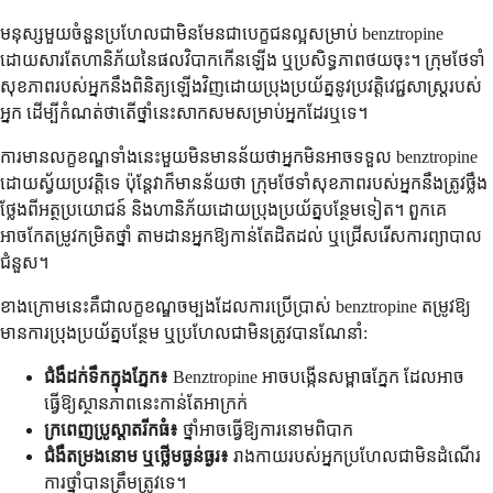
មនុស្សមួយចំនួនប្រហែលជាមិនមែនជាបេក្ខជនល្អសម្រាប់ benztropine
ដោយសារតែហានិភ័យនៃផលវិបាកកើនឡើង ឬប្រសិទ្ធភាពថយចុះ។ ក្រុមថែទាំ
សុខភាពរបស់អ្នកនឹងពិនិត្យឡើងវិញដោយប្រុងប្រយ័ត្ននូវប្រវត្តិវេជ្ជសាស្ត្ររបស់
អ្នក ដើម្បីកំណត់ថាតើថ្នាំនេះសាកសមសម្រាប់អ្នកដែរឬទេ។
ការមានលក្ខខណ្ឌទាំងនេះមួយមិនមានន័យថាអ្នកមិនអាចទទួល benztropine
ដោយស្វ័យប្រវត្តិទេ ប៉ុន្តែវាក៏មានន័យថា ក្រុមថែទាំសុខភាពរបស់អ្នកនឹងត្រូវថ្លឹង
ថ្លែងពីអត្ថប្រយោជន៍ និងហានិភ័យដោយប្រុងប្រយ័ត្នបន្ថែមទៀត។ ពួកគេ
អាចកែតម្រូវកម្រិតថ្នាំ តាមដានអ្នកឱ្យកាន់តែដិតដល់ ឬជ្រើសរើសការព្យាបាល
ជំនួស។
ខាង​ក្រោម​នេះ​គឺ​ជា​លក្ខខណ្ឌ​ចម្បង​ដែល​ការ​ប្រើប្រាស់ benztropine តម្រូវ​ឱ្យ​
មាន​ការ​ប្រុង​ប្រយ័ត្ន​បន្ថែម ឬ​ប្រហែល​ជា​មិន​ត្រូវ​បាន​ណែនាំ​:
ជំងឺដក់ទឹកក្នុងភ្នែក៖
Benztropine អាចបង្កើនសម្ពាធភ្នែក ដែលអាច
ធ្វើឱ្យស្ថានភាពនេះកាន់តែអាក្រក់
ក្រពេញប្រូស្តាតរីកធំ៖
ថ្នាំអាចធ្វើឱ្យការនោមពិបាក
ជំងឺតម្រងនោម ឬថ្លើមធ្ងន់ធ្ងរ៖
រាងកាយរបស់អ្នកប្រហែលជាមិនដំណើរ
ការថ្នាំបានត្រឹមត្រូវទេ។