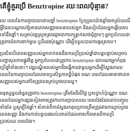
តើ​ខ្ញុំ​គួរ​ប្រើ Benztropine រយៈពេល​ប៉ុន្មាន?
រយៈពេលនៃការព្យាបាលដោយថ្នាំ benztropine ប្រែប្រួលយ៉ាងខ្លាំងអាស្រ័យលើ
អ្វីដែលបណ្តាលឱ្យមានរោគសញ្ញាចលនារបស់អ្នក និងរបៀបដែលអ្នកឆ្លើយតប
ទៅនឹងថ្នាំ។ សម្រាប់វគ្គស្រួចស្រាវដូចជាការកន្ត្រាក់សាច់ដុំភ្លាមៗ អ្នកប្រហែលជា
ត្រូវការតែការចាក់មួយ ឬពីរដងប៉ុណ្ណោះ ដើម្បីទទួលបានការធូរស្រាល។
ប្រសិនបើរោគសញ្ញារបស់អ្នកទាក់ទងនឹងការប្រើប្រាស់ថ្នាំជាបន្តបន្ទាប់សម្រាប់
បញ្ហាសុខភាពផ្លូវចិត្ត អ្នកប្រហែលជាត្រូវការ benztropine ដរាបណាអ្នកកំពុង
ប្រើថ្នាំទាំងនោះ។ វេជ្ជបណ្ឌិតរបស់អ្នកនឹងធ្វើការជាមួយអ្នកដើម្បីស្វែងរករយៈ
ពេលនៃការព្យាបាលដែលមានប្រសិទ្ធភាពខ្លីបំផុត ខណៈពេលដែលធានាថារោគ
សញ្ញារបស់អ្នកនៅតែត្រូវបានគ្រប់គ្រងបានល្អ។
មនុស្សមួយចំនួនត្រូវការ benztropine ត្រឹមតែពីរបីថ្ងៃ ឬសប្តាហ៍ប៉ុណ្ណោះ ខណៈ
ពេលដែលអ្នកផ្សេងទៀតអាចត្រូវការការព្យាបាលរយៈពេលវែងដែលរាប់បញ្ចូល
ទាំងខែ ឬសូម្បីតែឆ្នាំ។ សំខាន់គឺការស្វែងរកតុល្យភាពត្រឹមត្រូវរវាងការគ្រប់គ្រង
រោគសញ្ញា និងការកាត់បន្ថយផលប៉ះពាល់ដែលអាចកើតមានពីការប្រើ
ប្រាស់រយៈពេលវែង។