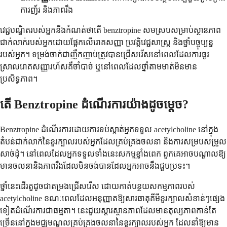
ការញ័រ និងភាពរឹង
វេជ្ជបណ្ឌិតរបស់អ្នកនឹងកំណត់ថាតើ benztropine សមស្របសម្រាប់ស្ថានភាព
ជាក់លាក់របស់អ្នកដោយផ្អែកលើរោគសញ្ញា ប្រវត្តិវេជ្ជសាស្ត្រ និងថ្នាំបច្ចុប្បន្ន
របស់អ្នក។ ទម្រង់ចាក់ជាញឹកញាប់ត្រូវបានជ្រើសរើសនៅពេលដែលការធូរ
ស្រាលរោគសញ្ញារហ័សគឺចាំបាច់ ឬនៅពេលដែលថ្នាំតាមមាត់មិនមាន
ប្រសិទ្ធភាព។
តើ Benztropine ដំណើរការយ៉ាងដូចម្តេច?
Benztropine ដំណើរការដោយការទប់ស្កាត់អ្នកទទួល acetylcholine នៅក្នុង
តំបន់ជាក់លាក់នៃខួរក្បាលរបស់អ្នកដែលគ្រប់គ្រងចលនា និងការសម្របសម្រួល
សាច់ដុំ។ នៅពេលដែលអ្នកទទួលទាំងនេះសកម្មខ្លាំងពេក ពួកគេអាចបណ្តាលឱ្យ
មានចលនានិងភាពរឹងដែលមិនចង់បានដែលអ្នកអាចនឹងជួបប្រទះ។
ថ្នាំនេះដើរតួដូចជាតម្រងជ្រើសរើស ដោយកាត់បន្ថយសកម្មភាពរបស់
acetylcholine ខណៈពេលដែលអនុញ្ញាតឱ្យសារធាតុគីមីខួរក្បាលសំខាន់ៗផ្សេង
ទៀតដំណើរការជាធម្មតា។ នេះជួយស្តារស្ថានភាពដែលមានតុល្យភាពកាន់តែ
ច្រើននៅក្នុងមជ្ឈមណ្ឌលគ្រប់គ្រងចលនានៃខួរក្បាលរបស់អ្នក ដែលនាំឱ្យមាន