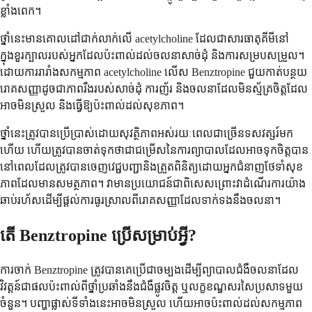
ខ្លាំងពេក។
ថ្នាំនេះមានគោលដៅជាក់លាក់លើ acetylcholine ដែលជាសារធាតុគីមីនៅ
ក្នុងខួរក្បាលរបស់អ្នកដែលប៉ះពាល់ដល់ចលនាសាច់ដុំ និងការសម្របសម្រួល។
ដោយការរារាំងសកម្មភាព acetylcholine លើស Benztropine ជួយកាត់បន្ថយ
រោគសញ្ញាដូចជាភាពរឹងរបស់សាច់ដុំ ការញ័រ និងចលនាដែលមិនស្ម័គ្រចិត្តដែល
អាចមិនស្រួល និងធ្វើឱ្យប៉ះពាល់ដល់សុខភាព។
ថ្នាំនេះត្រូវបានប្រើប្រាស់ដោយសុវត្ថិភាពអស់រយៈពេលជាច្រើនទសវត្សរ៍មក
ហើយ ហើយត្រូវបានចាត់ទុកថាជាជម្រើសនៃការព្យាបាលដែលអាចទុកចិត្តបាន
នៅពេលដែលត្រូវបានចេញវេជ្ជបញ្ជានិងត្រួតពិនិត្យដោយអ្នកជំនាញថែទាំសុខ
ភាពដែលមានសមត្ថភាព។ វាមានប្រយោជន៍ជាពិសេសព្រោះវាដំណើរការយ៉ាង
ឆាប់រហ័សដើម្បីផ្តល់ការធូរស្រាលពីរោគសញ្ញាដែលទាក់ទងនឹងចលនា។
តើ Benztropine ប្រើសម្រាប់អ្វី?
ការចាក់ Benztropine ត្រូវបានគេប្រើជាចម្បងដើម្បីព្យាបាលជំងឺចលនាដែល
វិវត្តន៍ជាផលប៉ះពាល់ពីថ្នាំប្រឆាំងនឹងជំងឺផ្លូវចិត្ត ឬលក្ខខណ្ឌសរសៃប្រសាទមួយ
ចំនួន។ បញ្ហាផ្លាស់ទីទាំងនេះអាចមិនស្រួល ហើយអាចប៉ះពាល់ដល់សកម្មភាព