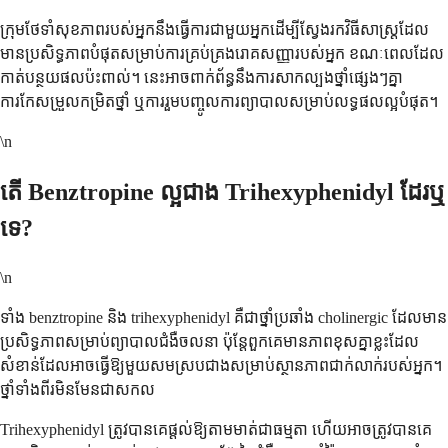
ក្រុមថែទាំសុខភាពរបស់អ្នកនឹងធ្វើការជាមួយអ្នកដើម្បីស្វែងរកវិធីសាស្រ្តដែល
មានប្រសិទ្ធភាពបំផុតសម្រាប់ការគ្រប់គ្រងរោគសញ្ញារបស់អ្នក ខណៈពេលដែល
កាត់បន្ថយផលប៉ះពាល់។ នេះអាចពាក់ព័ន្ធនឹងការសាកល្បងថ្នាំផ្សេងៗគ្នា
ការកែសម្រួលកម្រិតថ្នាំ ឬការរួមបញ្ចូលការព្យាបាលសម្រាប់លទ្ធផលល្អបំផុត។
\n
តើ Benztropine ល្អជាង Trihexyphenidyl ដែរឬ
ទេ?
\n
ទាំង benztropine និង trihexyphenidyl គឺជាថ្នាំប្រឆាំង cholinergic ដែលមាន
ប្រសិទ្ធភាពសម្រាប់ព្យាបាលជំងឺចលនា ប៉ុន្តែពួកគេមានភាពខុសគ្នាខ្លះដែល
សំខាន់ដែលអាចធ្វើឱ្យមួយសមស្របជាងសម្រាប់ស្ថានភាពជាក់លាក់របស់អ្នក។
ថ្នាំទាំងពីរមិនមែនជាសកល
Trihexyphenidyl ត្រូវ​បាន​គេ​ផ្តល់​ឱ្យ​តាម​មាត់​ជា​ធម្មតា ហើយ​អាច​ត្រូវ​បាន​គេ​