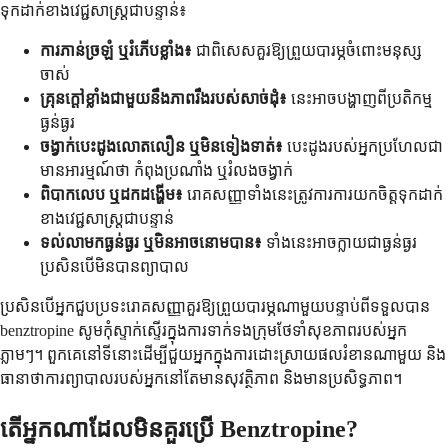
ទុកដាក់ខាងវេជ្ជសាស្ត្រជាបន្ទាន់៖
ការភាន់ច្រឡំ ឬរំភើបខ្លាំង៖
ជាពិសេសគួរឱ្យព្រួយបារម្ភចំពោះមនុស្ស
ចាស់
គ្រុនក្តៅខ្លាំងជាមួយនឹងភាពរឹងរបស់សាច់ដុំ៖
នេះអាចបង្ហាញពីប្រតិកម្ម
ធ្ងន់ធ្ងរ
ចង្វាក់បេះដូងលោតលឿន ឬមិនទៀងទាត់៖
បេះដូងរបស់អ្នកប្រហែលជា
មានអារម្មណ៍ថា កំពុងប្រណាំង ឬរំលងចង្វាក់
ពិបាកលេប ឬដកដង្ហើម៖
រោគសញ្ញាទាំងនេះត្រូវការការយកចិត្តទុកដាក់
ខាងវេជ្ជសាស្ត្រជាបន្ទាន់
ទល់លាមកធ្ងន់ធ្ងរ ឬមិនអាចនោមបាន៖
ទាំងនេះអាចក្លាយជាធ្ងន់ធ្ងរ
ប្រសិនបើមិនបានព្យាបាល
ប្រសិនបើអ្នកជួបប្រទះរោគសញ្ញាគួរឱ្យព្រួយបារម្ភណាមួយបន្ទាប់ពីទទួលបាន
benztropine សូមកុំស្ទាក់ស្ទើរក្នុងការទាក់ទងក្រុមថែទាំសុខភាពរបស់អ្នក
ភ្លាមៗ។ ពួកគេនៅទីនោះដើម្បីជួយអ្នកក្នុងការដោះស្រាយផលរំខានណាមួយ និង
ធានាថាការព្យាបាលរបស់អ្នកនៅតែមានសុវត្ថិភាព និងមានប្រសិទ្ធភាព។
តើអ្នកណាដែលមិនគួរប្រើ Benztropine?