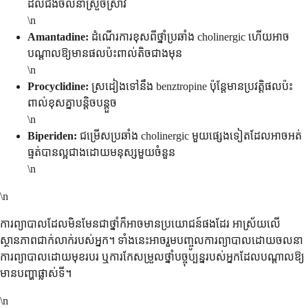
ដល់ជំងឺចលនាស្រួចស្រាវ
\n
Amantadine:
ដំណើរការខុសពីថ្នាំប្រឆាំង cholinergic ហើយអាច
បណ្តាលឱ្យមានផលប៉ះពាល់តិចជាងមុន
\n
Procyclidine:
ស្រដៀងទៅនឹង benztropine ប៉ុន្តែមានប្រវត្តិផលប៉ះ
ពាល់ខុសគ្នាបន្តិចបន្តួច
\n
Biperiden:
ជម្រើសប្រឆាំង cholinergic មួយផ្សេងទៀតដែលអាចអត់
ធ្មត់បានល្អជាងដោយមនុស្សមួយចំនួន
\n
\n
ការព្យាបាលដែលមិនមែនជាថ្នាំក៏អាចមានប្រយោជន៍ផងដែរ អាស្រ័យលើ
ស្ថានភាពជាក់លាក់របស់អ្នក។ ទាំងនេះអាចរួមបញ្ចូលការព្យាបាលដោយចលនា
ការព្យាបាលដោយមុខរបរ ឬការកែសម្រួលថ្នាំបច្ចុប្បន្នរបស់អ្នកដែលបណ្តាលឱ្យ
មានបញ្ហាផ្លាស់ទី។
\n