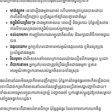
ខាង​ក្រោម​នេះ​គឺ​ជា​ផល​រំខាន​ទូទៅ​បំផុត​ដែល​អ្នក​អាច​ជួប​ប្រទះ៖
មាត់ស្ងួត៖
នេះជារឿងធម្មតាណាស់ ហើយអាចគ្រប់គ្រងបានដោយ
ការបឺតទឹកញឹកញាប់ ឬប្រើស្ករកៅស៊ូដែលគ្មានជាតិស្ករ
ចក្ខុវិស័យព្រិលៗ៖
ជាធម្មតាមានរយៈពេលខ្លី និងស្រាល ប៉ុន្តែចៀសវាង
ការបើកបររហូតដល់ចក្ខុវិស័យរបស់អ្នកច្បាស់
ទល់លាមក៖
ការញ៉ាំអាហារសម្បូរជាតិសរសៃ និងរក្សាជាតិទឹកអាចជួយ
បាន
ងងុយដេក៖
អ្នកប្រហែលជាមានអារម្មណ៍ងងុយគេង ឬមិនសូវប្រុង
ប្រយ័ត្នជាងធម្មតា
វិលមុខ៖
ជាពិសេសនៅពេលក្រោកឈរយ៉ាងលឿនពីការអង្គុយ ឬដេក
ពិបាកនោម៖
អ្នកប្រហែលជាត្រូវខំប្រឹងច្រើនជាងធម្មតា ឬមាន
អារម្មណ៍ថាប្លោកនោមរបស់អ្នកមិនទទេទាំងស្រុង
ផលរំខានដែលមិនសូវកើតមានញឹកញាប់ ប៉ុន្តែកាន់តែធ្ងន់ធ្ងរអាចកើតឡើងបាន
ទោះបីជាវាកម្រកើតមាននៅពេលដែលថ្នាំត្រូវបានប្រើតាមវេជ្ជបញ្ជាក៏ដោយ។
ទាំងនេះអាចរួមបញ្ចូលការភាន់ច្រឡំ បញ្ហាចងចាំ ឬការផ្លាស់ប្តូរគួរឱ្យកត់សម្គាល់
នៅក្នុងចង្វាក់បេះដូង។
ខាងក្រោមនេះគឺជាផលរំខានដ៏កម្រ ប៉ុន្តែធ្ងន់ធ្ងរ ដែលទាមទារការយកចិត្ត