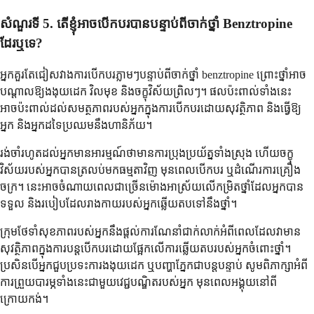
សំណួរទី 5. តើខ្ញុំអាចបើកបរបានបន្ទាប់ពីចាក់ថ្នាំ Benztropine
ដែរឬទេ?
អ្នកគួរតែជៀសវាងការបើកបរភ្លាមៗបន្ទាប់ពីចាក់ថ្នាំ benztropine ព្រោះថ្នាំអាច
បណ្តាលឱ្យងងុយដេក វិលមុខ និងចក្ខុវិស័យព្រិលៗ។ ផលប៉ះពាល់ទាំងនេះ
អាចប៉ះពាល់ដល់សមត្ថភាពរបស់អ្នកក្នុងការបើកបរដោយសុវត្ថិភាព និងធ្វើឱ្យ
អ្នក និងអ្នកដទៃប្រឈមនឹងហានិភ័យ។
រង់ចាំរហូតដល់អ្នកមានអារម្មណ៍ថាមានការប្រុងប្រយ័ត្នទាំងស្រុង ហើយចក្ខុ
វិស័យរបស់អ្នកបានត្រលប់មកធម្មតាវិញ មុនពេលបើកបរ ឬដំណើរការគ្រឿង
ចក្រ។ នេះអាចចំណាយពេលជាច្រើនម៉ោងអាស្រ័យលើកម្រិតថ្នាំដែលអ្នកបាន
ទទួល និងរបៀបដែលរាងកាយរបស់អ្នកឆ្លើយតបទៅនឹងថ្នាំ។
ក្រុមថែទាំសុខភាពរបស់អ្នកនឹងផ្តល់ការណែនាំជាក់លាក់អំពីពេលដែលវាមាន
សុវត្ថិភាពក្នុងការបន្តបើកបរដោយផ្អែកលើការឆ្លើយតបរបស់អ្នកចំពោះថ្នាំ។
ប្រសិនបើអ្នកជួបប្រទះការងងុយដេក ឬបញ្ហាភ្នែកជាបន្តបន្ទាប់ សូមពិភាក្សាអំពី
ការព្រួយបារម្ភទាំងនេះជាមួយវេជ្ជបណ្ឌិតរបស់អ្នក មុនពេលអង្គុយនៅពី
ក្រោយកង់។