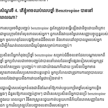
សំណួរទី 4. តើខ្ញុំអាចឈប់លេបថ្នាំ Benztropine បាននៅ
ពេលណា?
ការសម្រេចចិត្តបញ្ឈប់ benztropine គួរតែត្រូវបានធ្វើឡើងជានិច្ចដោយពិគ្រោះ
ជាមួយក្រុមថែទាំសុខភាពរបស់អ្នក។ ពួកគេនឹងវាយតម្លៃរោគសញ្ញាបច្ចុប្បន្នរបស់
អ្នក មូលហេតុដែលបង្កឱ្យមានជំងឺចលនា និងគោលដៅព្យាបាលរួមរបស់អ្នក
ដើម្បីកំណត់ពេលវេលាដ៏ល្អបំផុតសម្រាប់ការបញ្ឈប់។
ប្រសិនបើអ្នកកំពុងប្រើថ្នាំ benztropine សម្រាប់ជំងឺចលនាដែលបណ្តាលមកពី
ថ្នាំ អ្នកប្រហែលជាអាចបញ្ឈប់វាបាននៅពេលដែលថ្នាំផ្សេងទៀតរបស់អ្នកត្រូវ
បានកែសម្រួល ឬបញ្ឈប់។ ទោះជាយ៉ាងណាក៏ដោយ ប្រសិនបើអ្នកមាន
ស្ថានភាពសរសៃប្រសាទជាបន្តបន្ទាប់ អ្នកប្រហែលជាត្រូវការការព្យាបាលរយៈ
ពេលវែងជាមួយនឹងការវាយតម្លៃជាទៀងទាត់។
វេជ្ជបណ្ឌិតរបស់អ្នកទំនងជានឹងណែនាំឱ្យកាត់បន្ថយកម្រិតថ្នាំរបស់អ្នកបន្តិច
ម្តងៗ ជំនួសឱ្យការបញ្ឈប់ភ្លាមៗ ជាពិសេសប្រសិនបើអ្នកបានប្រើ benztropine
ក្នុងរយៈពេលយូរ។ វិធីសាស្ត្រនេះជួយកាត់បន្ថយហានិភ័យនៃរោគសញ្ញានៃការ
ដក ឬការវិលត្រឡប់នៃបញ្ហាចលនាដើមរបស់អ្នក។