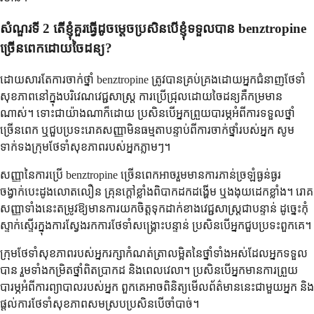
សំណួរ​ទី 2 តើ​ខ្ញុំ​គួរ​ធ្វើ​ដូចម្តេច​ប្រសិន​បើ​ខ្ញុំ​ទទួល​បាន benztropine
ច្រើន​ពេក​ដោយ​ចៃដន្យ?
ដោយសារតែការចាក់ថ្នាំ benztropine ត្រូវបានគ្រប់គ្រងដោយអ្នកជំនាញថែទាំ
សុខភាពនៅក្នុងបរិវេណវេជ្ជសាស្ត្រ ការប្រើជ្រុលដោយចៃដន្យគឺកម្រមាន
ណាស់។ ទោះជាយ៉ាងណាក៏ដោយ ប្រសិនបើអ្នកព្រួយបារម្ភអំពីការទទួលថ្នាំ
ច្រើនពេក ឬជួបប្រទះរោគសញ្ញាមិនធម្មតាបន្ទាប់ពីការចាក់ថ្នាំរបស់អ្នក សូម
ទាក់ទងក្រុមថែទាំសុខភាពរបស់អ្នកភ្លាមៗ។
សញ្ញានៃការប្រើ benztropine ច្រើនពេកអាចរួមមានការភាន់ច្រឡំធ្ងន់ធ្ងរ
ចង្វាក់បេះដូងលោតលឿន គ្រុនក្តៅខ្លាំងពិបាកដកដង្ហើម ឬងងុយដេកខ្លាំង។ រោគ
សញ្ញាទាំងនេះតម្រូវឱ្យមានការយកចិត្តទុកដាក់ខាងវេជ្ជសាស្ត្រជាបន្ទាន់ ដូច្នេះកុំ
ស្ទាក់ស្ទើរក្នុងការស្វែងរកការថែទាំសង្គ្រោះបន្ទាន់ ប្រសិនបើអ្នកជួបប្រទះពួកគេ។
ក្រុមថែទាំសុខភាពរបស់អ្នករក្សាកំណត់ត្រាលម្អិតនៃថ្នាំទាំងអស់ដែលអ្នកទទួល
បាន រួមទាំងកម្រិតថ្នាំពិតប្រាកដ និងពេលវេលា។ ប្រសិនបើអ្នកមានការព្រួយ
បារម្ភអំពីការព្យាបាលរបស់អ្នក ពួកគេអាចពិនិត្យមើលព័ត៌មាននេះជាមួយអ្នក និង
ផ្តល់ការថែទាំសុខភាពសមស្របប្រសិនបើចាំបាច់។