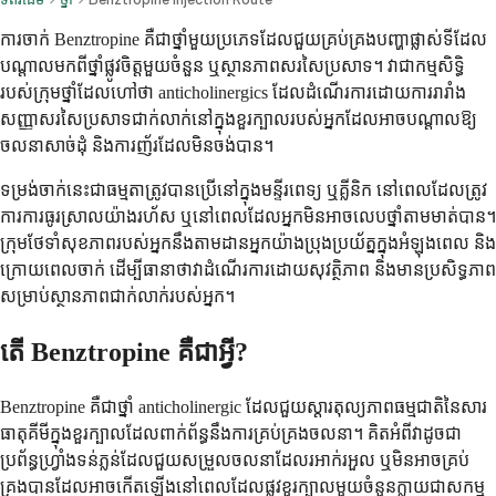
ការចាក់ Benztropine គឺជាថ្នាំមួយប្រភេទដែលជួយគ្រប់គ្រងបញ្ហាផ្លាស់ទីដែល
បណ្តាលមកពីថ្នាំផ្លូវចិត្តមួយចំនួន ឬស្ថានភាពសរសៃប្រសាទ។ វាជាកម្មសិទ្ធិ
របស់ក្រុមថ្នាំដែលហៅថា anticholinergics ដែលដំណើរការដោយការរារាំង
សញ្ញាសរសៃប្រសាទជាក់លាក់នៅក្នុងខួរក្បាលរបស់អ្នកដែលអាចបណ្តាលឱ្យ
ចលនាសាច់ដុំ និងការញ័រដែលមិនចង់បាន។
ទម្រង់ចាក់នេះជាធម្មតាត្រូវបានប្រើនៅក្នុងមន្ទីរពេទ្យ ឬគ្លីនិក នៅពេលដែលត្រូវ
ការការធូរស្រាលយ៉ាងរហ័ស ឬនៅពេលដែលអ្នកមិនអាចលេបថ្នាំតាមមាត់បាន។
ក្រុមថែទាំសុខភាពរបស់អ្នកនឹងតាមដានអ្នកយ៉ាងប្រុងប្រយ័ត្នក្នុងអំឡុងពេល និង
ក្រោយពេលចាក់ ដើម្បីធានាថាវាដំណើរការដោយសុវត្ថិភាព និងមានប្រសិទ្ធភាព
សម្រាប់ស្ថានភាពជាក់លាក់របស់អ្នក។
តើ Benztropine គឺជាអ្វី?
Benztropine គឺជាថ្នាំ anticholinergic ដែលជួយស្តារតុល្យភាពធម្មជាតិនៃសារ
ធាតុគីមីក្នុងខួរក្បាលដែលពាក់ព័ន្ធនឹងការគ្រប់គ្រងចលនា។ គិតអំពីវាដូចជា
ប្រព័ន្ធហ្វ្រាំងទន់ភ្លន់ដែលជួយសម្រួលចលនាដែលរអាក់រអួល ឬមិនអាចគ្រប់
គ្រងបានដែលអាចកើតឡើងនៅពេលដែលផ្លូវខួរក្បាលមួយចំនួនក្លាយជាសកម្ម