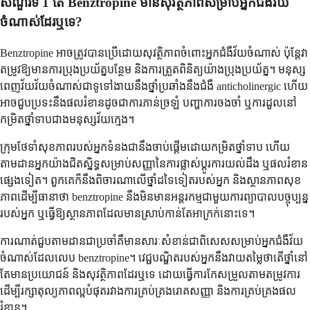
សំណួរ​ទី 1 តើ Benztropine មាន​សុវត្ថិភាព​សម្រាប់​អ្នកជំងឺ​វ័យ​
ចំណាស់​ដែរ​ឬ​ទេ?
Benztropine អាច​ត្រូវ​បាន​ប្រើ​ដោយ​សុវត្ថិភាព​ចំពោះ​អ្នកជំងឺ​វ័យ​ចំណាស់ ប៉ុន្តែ​វា​
តម្រូវ​ឱ្យ​មាន​ការ​ប្រុង​ប្រយ័ត្ន​បន្ថែម និង​ការ​ត្រួត​ពិនិត្យ​យ៉ាង​ប្រុង​ប្រយ័ត្ន។ មនុស្ស​
ពេញវ័យ​វ័យ​ចំណាស់​ជា​ទូទៅ​ងាយ​នឹង​ថ្នាំ​ប្រឆាំង​នឹង​ជំងឺ​ anticholinergic ហើយ​
អាច​ជួប​ប្រទះ​នឹង​ផល​រំខាន​ដូច​ជា​ការ​ភាន់​ច្រឡំ បញ្ហា​ការ​ចងចាំ ឬ​ការ​ដួល​នៅ​
កម្រិត​ថ្នាំ​ទាប​ជាង​មនុស្ស​វ័យ​ក្មេង។
ក្រុម​ថែទាំ​សុខភាព​របស់​អ្នក​ទំនង​ជា​នឹង​ចាប់​ផ្តើម​ដោយ​កម្រិត​ថ្នាំ​ទាប ហើយ​
តាមដាន​អ្នក​យ៉ាង​ជិត​ស្និទ្ធ​សម្រាប់​សញ្ញា​នៃ​ការ​ផ្លាស់ប្តូរ​ការ​យល់​ដឹង ឬ​ផល​រំខាន​
ផ្សេង​ទៀត។ ពួកគេ​ក៏​នឹង​ពិចារណា​លើ​ថ្នាំ​ដទៃ​ទៀត​របស់​អ្នក និង​ស្ថានភាព​សុខ
ភាព​ដើម្បី​ធានា​ថា benztropine នឹង​មិន​មាន​អន្តរកម្ម​ជាមួយ​ការព្យាបាល​បច្ចុប្បន្ន​
របស់​អ្នក ឬ​ធ្វើ​ឱ្យ​ស្ថានភាព​ដែល​មាន​ស្រាប់​កាន់​តែ​អាក្រក់​នោះ​ទេ។
ការ​ណាត់​ជួប​តាមដាន​ជា​ប្រចាំ​គឺ​មាន​សារៈសំខាន់​ជា​ពិសេស​សម្រាប់​អ្នកជំងឺ​វ័យ​
ចំណាស់​ដែល​លេប benztropine។ វេជ្ជបណ្ឌិត​របស់​អ្នក​នឹង​វាយ​តម្លៃ​ថា​តើ​ថ្នាំ​នៅ​
តែ​មាន​ប្រយោជន៍ និង​សុវត្ថិភាព​ដែរ​ឬ​ទេ ដោយ​ធ្វើ​ការ​កែ​សម្រួល​តាម​តម្រូវការ​
ដើម្បី​រក្សា​តុល្យភាព​ល្អ​បំផុត​រវាង​ការ​គ្រប់គ្រង​រោគ​សញ្ញា និង​ការ​គ្រប់គ្រង​ផល​
រំខាន។