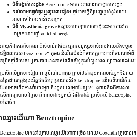
ជំងឺចង្វាក់បេះដូង៖
Benztropine អាចប៉ះពាល់ដល់ចង្វាក់បេះដូង
ទល់លាមកធ្ងន់ធ្ងរ ឬស្ទះពោះវៀន៖
ថ្នាំអាចធ្វើឱ្យបញ្ហាប្រព័ន្ធរំលាយ
អាហារទាំងនេះកាន់តែអាក្រក់
ជំងឺ Myasthenia gravis៖
ស្ថានភាពខ្សោយសាច់ដុំនេះអាចកាន់តែ
អាក្រក់ដោយថ្នាំ anticholinergic
អាយុ​ក៏​ជា​ការ​ពិចារណា​ដ៏​សំខាន់​ផង​ដែរ ព្រោះ​មនុស្ស​ចាស់​អាច​ងាយ​នឹង​ទទួល​
ឥទ្ធិពល​របស់ benztropine។ កុមារ និង​វ័យ​ជំទង់​ក៏​អាច​ត្រូវ​ការ​ការ​ពិចារណា​អំពី​
កម្រិត​ថ្នាំ​ពិសេស ឬ​ការ​តាមដាន​កាន់តែ​ជិត​ស្និទ្ធ​ក្នុង​អំឡុង​ពេល​ព្យាបាល​ផង​ដែរ។
ប្រសិនបើអ្នកមានផ្ទៃពោះ ឬបំបៅដោះកូន ក្រុមថែទាំសុខភាពរបស់អ្នកនឹងវាយ
តម្លៃដោយប្រុងប្រយ័ត្នថាតើអត្ថប្រយោជន៍នៃ benztropine លើសពីហានិភ័យ
ដែលអាចកើតមានចំពោះអ្នក និងកូនរបស់អ្នកដែរឬទេ។ ពួកគេនឹងពិចារណា
លើការព្យាបាលជំនួស និងតាមដានអ្នកយ៉ាងដិតដល់ ប្រសិនបើ benztropine
ចាំបាច់។
ឈ្មោះយីហោ Benztropine
Benztropine មាន​នៅ​ក្រោម​ឈ្មោះ​យីហោ​ជា​ច្រើន ដោយ​ Cogentin ត្រូវ​បាន​គេ​