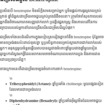
ប្រសិនបើ benztropine មិន​ស័ក្តិសម​សម្រាប់​អ្នក ឬ​មិន​ផ្តល់​ការ​ធូរស្រាល​គ្រប់
គ្រាន់ ថ្នាំ​ជំនួស​ជា​ច្រើន​អាច​ជួយ​គ្រប់គ្រង​ជំងឺ​ចលនា។ ក្រុម​ថែទាំ​សុខភាព​របស់​
អ្នក​នឹង​ពិចារណា​រោគសញ្ញា​ជាក់លាក់ ប្រវត្តិ​វេជ្ជសាស្ត្រ និង​គោលដៅ​នៃ​ការ​
ព្យាបាល​របស់​អ្នក​នៅ​ពេល​ជ្រើសរើស​ជម្រើស​ដ៏​ល្អ​បំផុត។
ជម្រើស​ទាំង​នេះ​ដំណើរការ​ក្នុង​របៀប​ស្រដៀង​គ្នា​ទៅ​នឹង benztropine ប៉ុន្តែ​អាច​
មាន​ទម្រង់​ផល​ប៉ះពាល់​ខុស​គ្នា ឬ​ប្រសិទ្ធភាព​សម្រាប់​ស្ថានភាព​ជាក់លាក់​របស់​
អ្នក។ មនុស្ស​មួយ​ចំនួន​ឆ្លើយតប​បាន​ល្អ​ជាង​ចំពោះ​ថ្នាំ​មួយ​ជាង​ថ្នាំ​មួយ​ទៀត
ដូច្នេះ​ការ​ស្វែងរក​អ្វី​ដែល​សាកសម​អាច​ចំណាយ​ពេល​សាកល្បង និង​តាមដាន​
ដោយ​ប្រុងប្រយ័ត្ន។
ខាង​ក្រោម​នេះ​គឺ​ជា​ជម្រើស​ចម្បង​ចំពោះ​ការ​ចាក់ benztropine:
\n
Trihexyphenidyl (Artane):
ថ្នាំប្រឆាំង cholinergic មួយផ្សេងទៀត
ដែលមានជាទម្រង់លេប
\n
Diphenhydramine (Benadryl):
ថ្នាំប្រឆាំងអ៊ីស្តាមីនដែលអាចជួយ