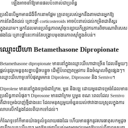
ឡើងអាចនាំឱ្យមានផលប៉ះពាល់ជាប្រព័ន្ធ
ប្រសិនបើអ្នកមានជំងឺទឹកនោមផ្អែម គ្រូពេទ្យរបស់អ្នកនឹងតាមដានអ្នកឱ្យ
កាន់តែដិតដល់ ព្រោះថ្នាំ corticosteroids អាចប៉ះពាល់ដល់កម្រិតជាតិស្ករ
ក្នុងឈាម។ អ្នកដែលមានប្រព័ន្ធភាពស៊ាំចុះខ្សោយក៏ត្រូវការការពិចារណាពិសេស
ផងដែរ ព្រោះថ្នាំនេះកាន់តែបង្ក្រាបមុខងារភាពស៊ាំក្នុងតំបន់។
ឈ្មោះយីហោ Betamethasone Dipropionate
Betamethasone dipropionate មាននៅក្នុងឈ្មោះយីហោជាច្រើន ដែលនីមួយៗ
ផ្តល់នូវរូបមន្តខុសគ្នាបន្តិចបន្តួច ដើម្បីបំពេញតម្រូវការ និងចំណូលចិត្តផ្សេងៗ។
ឈ្មោះយីហោទូទៅបំផុតរួមមាន Diprolene, Diprosone និង Sernivo។
Diprolene មាននៅក្នុងទម្រង់ជាក្រែម, មួន និងឡេ ដោយមួនជាទម្រង់ដែលមាន
ប្រសិទ្ធភាពបំផុត។ Diprosone មានជាក្រែម ឬមួន ខណៈពេលដែល Sernivo
គឺជាទម្រង់បាញ់ថ្មីជាងនេះ ដែលមនុស្សមួយចំនួនយល់ថាវាងាយស្រួលក្នុងការ
លាបលើកន្លែងដែលពិបាកទៅដល់។
កំណែទូទៅក៏មានយ៉ាងទូលំទូលាយផងដែរ ហើយមានផ្ទុកនូវសារធាតុសកម្មដូច
គ្នានឹងឈ្មោះយីហោ។ អ្នកឱសថការីរបស់អ្នកអាចជួយអ្នកឱ្យយល់ពីភាពខុសគ្នា