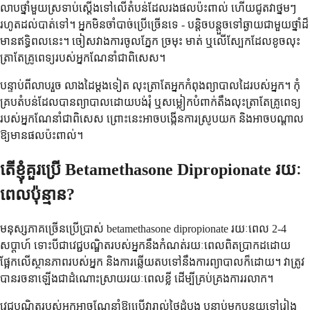
លាប​ថ្នាំ​មួយ​ស្រទាប់​ស្តើង​ទៅ​លើ​តំបន់​ដែល​រង​ផល​ប៉ះពាល់ ហើយ​ជូត​វា​ថ្នមៗ​
រហូត​ដល់​បាត់​ទៅ។ អ្នក​មិន​ចាំបាច់​ប្រើ​ច្រើន​ទេ - បន្តិច​បន្តួច​ទៅ​ឆ្ងាយ​ជាមួយ​ថ្នាំ​ដ៏​
មាន​ឥទ្ធិពល​នេះ។ ចៀសវាង​ការ​ចូល​ភ្នែក ច្រមុះ មាត់ ឬ​លើ​ស្បែក​ដែល​ខូច​លុះ
ត្រា​តែ​គ្រូពេទ្យ​របស់​អ្នក​ណែនាំ​ជា​ពិសេស។
បន្ទាប់​ពី​លាប​រួច លាង​ដៃ​ម្តង​ទៀត លុះត្រា​តែ​អ្នក​កំពុង​ព្យាបាល​ដៃ​របស់​អ្នក។ កុំ​
គ្រប​តំបន់​ដែល​បាន​ព្យាបាល​ដោយ​បង់​រុំ ឬ​សម្លៀកបំពាក់​តឹង​លុះត្រា​តែ​គ្រូពេទ្យ​
របស់​អ្នក​ណែនាំ​ជា​ពិសេស ព្រោះ​នេះ​អាច​បង្កើន​ការ​ស្រូប​យក និង​អាច​បណ្តាល​
ឱ្យ​មាន​ផល​ប៉ះពាល់។
តើ​ខ្ញុំ​គួរ​ប្រើ Betamethasone Dipropionate រយៈ
ពេល​ប៉ុន្មាន?
មនុស្សភាគច្រើនប្រើប្រាស់ betamethasone dipropionate រយៈពេល 2-4
សប្តាហ៍ ទោះបីជាវេជ្ជបណ្ឌិតរបស់អ្នកនឹងកំណត់រយៈពេលពិតប្រាកដដោយ
ផ្អែកលើស្ថានភាពរបស់អ្នក និងការឆ្លើយតបទៅនឹងការព្យាបាលក៏ដោយ។ វាត្រូវ
បានរចនាឡើងជាដំណោះស្រាយរយៈពេលខ្លី ដើម្បីគ្រប់គ្រងការរលាក។
វេជ្ជបណ្ឌិតរបស់អ្នកអាចណែនាំឱ្យប្រើវារាល់ថ្ងៃដំបូង បន្ទាប់មកបន្ថយទៅរៀង