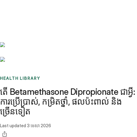
Benchmarks
Stories
FAQ
Sign up / Log in
HEALTH LIBRARY
តើ Betamethasone Dipropionate ជាអ្វី:
ការប្រើប្រាស់, កម្រិតថ្នាំ, ផលប៉ះពាល់ និង
ច្រើនទៀត
Last updated
3 មេសា 2026