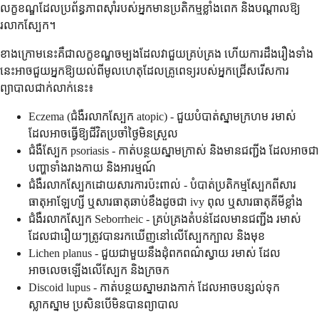
លក្ខខណ្ឌដែលប្រព័ន្ធភាពស៊ាំរបស់អ្នកមានប្រតិកម្មខ្លាំងពេក និងបណ្តាលឱ្យ
រលាកស្បែក។
ខាងក្រោមនេះគឺជាលក្ខខណ្ឌចម្បងដែលវាជួយគ្រប់គ្រង ហើយការដឹងរឿងទាំង
នេះអាចជួយអ្នកឱ្យយល់ពីមូលហេតុដែលគ្រូពេទ្យរបស់អ្នកជ្រើសរើសការ
ព្យាបាលជាក់លាក់នេះ៖
Eczema (ជំងឺរលាកស្បែក atopic) - ជួយបំបាត់ស្នាមក្រហម រមាស់
ដែលអាចធ្វើឱ្យជីវិតប្រចាំថ្ងៃមិនស្រួល
ជំងឺស្បែក psoriasis - កាត់បន្ថយស្នាមក្រាស់ និងមានជញ្ជីង ដែលអាចជា
បញ្ហាទាំងរាងកាយ និងអារម្មណ៍
ជំងឺរលាកស្បែកដោយសារការប៉ះពាល់ - បំបាត់ប្រតិកម្មស្បែកពីសារ
ធាតុអាឡែហ្សី ឬសារធាតុឆាប់ខឹងដូចជា ivy ពុល ឬសារធាតុគីមីខ្លាំង
ជំងឺរលាកស្បែក Seborrheic - គ្រប់គ្រងតំបន់ដែលមានជញ្ជីង រមាស់
ដែលជារឿយៗត្រូវបានរកឃើញនៅលើស្បែកក្បាល និងមុខ
Lichen planus - ជួយជាមួយនឹងដុំពកពណ៌ស្វាយ រមាស់ ដែល
អាចលេចឡើងលើស្បែក និងក្រចក
Discoid lupus - កាត់បន្ថយស្នាមរាងកាក់ ដែលអាចបន្សល់ទុក
ស្លាកស្នាម ប្រសិនបើមិនបានព្យាបាល