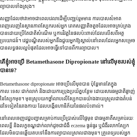
ព្យាបាលទាំងស្រុង។
សញ្ញាដែលថាវាអាចជាពេលវេលាដើម្បីបញ្ឈប់រួមមាន ការបោសសំអាត
ពេញលេញនៃស្ថានភាពស្បែករបស់អ្នក រោគសញ្ញាតិចតួចដែលអាចគ្រប់គ្រង
បានដោយប្រើតែជាតិសំណើម ឬការវិវត្តនៃផលប៉ះពាល់ដែលលើសពីអត្ថ
ប្រយោជន៍។ វេជ្ជបណ្ឌិតរបស់អ្នកនឹងជួយអ្នកឱ្យស្គាល់នៅពេលដែលអ្នកសម្រេច
បានលទ្ធផលល្អបំផុតដែលអាចធ្វើទៅបានពីការព្យាបាល។
តើខ្ញុំអាចប្រើ Betamethasone Dipropionate នៅលើមុខរបស់ខ្ញុំ
បានទេ?
Betamethasone dipropionate អាចប្រើលើមុខបាន ប៉ុន្តែមានតែក្នុង
កាលៈទេសៈជាក់លាក់ និងដោយការប្រុងប្រយ័ត្នបន្ថែម ដោយសារធម្មជាតិឆ្ងាញ់
នៃស្បែកមុខ។ មុខស្រូបយកថ្នាំលាបលើស្បែកបានយ៉ាងងាយស្រួលជាងតំបន់
ដទៃទៀតនៃរាងកាយ ដែលបង្កើនហានិភ័យនៃផលប៉ះពាល់។
នៅពេលចេញវេជ្ជបញ្ជាសម្រាប់ការប្រើប្រាស់លើផ្ទៃមុខ ជាធម្មតាគឺសម្រាប់រយៈ
ពេលខ្លី និងលក្ខខណ្ឌជាក់លាក់ដូចជាជំងឺ eczema ធ្ងន់ធ្ងរ ឬជំងឺរលាកស្បែក
ដែលមិនបានឆ្លើយតបទៅនឹងការព្យាបាលស្រាលជាងមុន។ គ្រូពេទ្យរបស់អ្នក