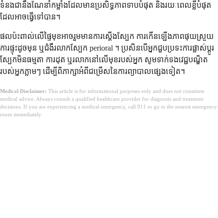
ទំនងជានឹងណែនាំកម្លាំងដែលមានប្រសិទ្ធភាពទាបបំផុត និងរយៈពេលខ្លីបំផុត
ដែលអាចធ្វើទៅបាន។
ផលប៉ះពាល់លើផ្ទៃមុខអាចរួមមានការស្តើងស្បែក ការកើនឡើងភាពផុយស្រួយ
ការផ្ទុះដូចមុន ឬជំងឺរលាកស្បែក perioral ។ ប្រសិនបើអ្នកជួបប្រទះការផ្លាស់ប្តូរ
ស្បែកមិនធម្មតា ការដុត ឬរលាកនៅលើមុខរបស់អ្នក សូមទាក់ទងវេជ្ជបណ្ឌិត
របស់អ្នកភ្លាមៗ ដើម្បីពិភាក្សាអំពីជម្រើសនៃការព្យាបាលផ្សេងទៀត។
Medical Disclaimer:
This article is for informational purposes only and does not constitute
medical advice. Always consult a qualified healthcare provider for diagnosis and treatment
decisions. If you are experiencing a medical emergency, call 911 or go to the nearest emergency
room immediately.