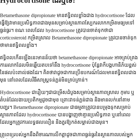
Hydrocortisone ដែរឬទេ?
Betamethasone dipropionate មានឥទ្ធិពលខ្លាំងជាង hydrocortisone ដែល
ធ្វើឱ្យវាមានប្រសិទ្ធភាពជាងមុនសម្រាប់ស្ថានភាពស្បែករលាកកម្រិតមធ្យមទៅ
ធ្ងន់ធ្ងរ។ ខណៈពេលដែល hydrocortisone ត្រូវបានចាត់ទុកថាជា
corticosteroid កម្រិតស្រាល Betamethasone dipropionate ត្រូវ​បាន​ចាត់​ទុក​
ថា​មាន​ឥទ្ធិពល​ខ្លាំង។
ឥទ្ធិពលកើនឡើងនេះមានន័យថា betamethasone dipropionate អាចគ្រប់គ្រង
ការរលាកដែលមិនឆ្លើយតបទៅនឹង hydrocortisone ប៉ុន្តែវាក៏បង្កហានិភ័យខ្ពស់
នៃផលប៉ះពាល់ផងដែរ។ គិតថាវាដូចជាការប្រើឧបករណ៍ដែលមានឥទ្ធិពលជាង
មុន នៅពេលដែលវិធីសាស្រ្តទន់ភ្លន់មិនគ្រប់គ្រាន់។
Hydrocortisone ជារឿយៗជាជម្រើសដំបូងសម្រាប់ស្ថានភាពស្រាល កុមារ ឬ
តំបន់ដែលងាយប្រតិកម្មដូចជាមុខ ព្រោះវាទន់ភ្លន់ជាង និងមានលក់នៅតាម
បញ្ជរ។ Betamethasone dipropionate ជាធម្មតាត្រូវបានបម្រុងទុកសម្រាប់
ស្ថានភាពដែល hydrocortisone បានបង្ហាញថាគ្មានប្រសិទ្ធភាព ឬនៅពេល
ដែលអ្នកត្រូវការលទ្ធផលលឿន និងគួរឱ្យកត់សម្គាល់ជាងមុន។
គ្រូពេទ្យរបស់អ្នកនឹងពិចារណាលើកត្តាដូចជាភាពធ្ងន់ធ្ងរនៃស្ថានភាពរបស់អ្នក