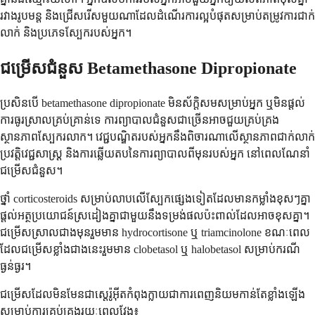
រវាងរូបមន្ត និងជ្រើសរើសមួយណាដែលដំណើរការល្អបំផុតសម្រាប់តម្រូវការជាក់
លាក់ និងប្រភេទស្បែករបស់អ្នក។
ជម្រើសជំនួស Betamethasone Dipropionate
ប្រសិនបើ betamethasone dipropionate មិនស័ក្តិសមសម្រាប់អ្នក ឬមិនផ្តល់
ការធូរស្រាលគ្រប់គ្រាន់ទេ ការព្យាបាលជំនួសជាច្រើនអាចជួយគ្រប់គ្រង
ស្ថានភាពស្បែករលាក។ វេជ្ជបណ្ឌិតរបស់អ្នកនឹងពិចារណាលើស្ថានភាពជាក់លាក់
ប្រវត្តិវេជ្ជសាស្ត្រ និងការឆ្លើយតបនៃការព្យាបាលពីមុនរបស់អ្នក នៅពេលណែនាំ
ជម្រើសជំនួស។
ថ្នាំ corticosteroids សម្រាប់លាបលើស្បែកផ្សេងទៀតដែលមានកម្លាំងខុសៗគ្នា
ផ្តល់អត្ថប្រយោជន៍ស្រដៀងគ្នាជាមួយនឹងទម្រង់ផលប៉ះពាល់ដែលអាចខុសគ្នា។
ជម្រើសស្រាលជាងមុនរួមមាន hydrocortisone ឬ triamcinolone ខណៈពេល
ដែលជម្រើសខ្លាំងជាងនេះរួមមាន clobetasol ឬ halobetasol សម្រាប់ករណី
ធ្ងន់ធ្ងរ។
ជម្រើសដែលមិនមែនជាស្តេរ៉ូអ៊ីតកំពុងក្លាយជាការពេញនិយមកាន់តែខ្លាំងឡើង
សម្រាប់ការគ្រប់គ្រងរយៈពេលវែង៖