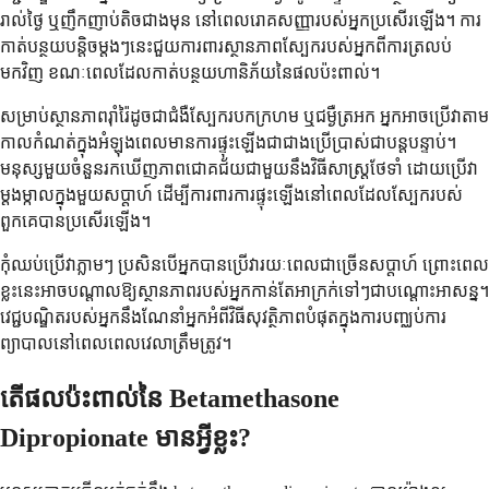
រាល់ថ្ងៃ ឬញឹកញាប់តិចជាងមុន នៅពេលរោគសញ្ញារបស់អ្នកប្រសើរឡើង។ ការ
កាត់បន្ថយបន្តិចម្តងៗនេះជួយការពារស្ថានភាពស្បែករបស់អ្នកពីការត្រលប់
មកវិញ ខណៈពេលដែលកាត់បន្ថយហានិភ័យនៃផលប៉ះពាល់។
សម្រាប់ស្ថានភាពរ៉ាំរ៉ៃដូចជាជំងឺស្បែករបកក្រហម ឬជម្ងឺត្រអក អ្នកអាចប្រើវាតាម
កាលកំណត់ក្នុងអំឡុងពេលមានការផ្ទុះឡើងជាជាងប្រើប្រាស់ជាបន្តបន្ទាប់។
មនុស្សមួយចំនួនរកឃើញភាពជោគជ័យជាមួយនឹងវិធីសាស្រ្តថែទាំ ដោយប្រើវា
ម្តងម្កាលក្នុងមួយសប្តាហ៍ ដើម្បីការពារការផ្ទុះឡើងនៅពេលដែលស្បែករបស់
ពួកគេបានប្រសើរឡើង។
កុំឈប់ប្រើវាភ្លាមៗ ប្រសិនបើអ្នកបានប្រើវារយៈពេលជាច្រើនសប្តាហ៍ ព្រោះពេល
ខ្លះនេះអាចបណ្តាលឱ្យស្ថានភាពរបស់អ្នកកាន់តែអាក្រក់ទៅៗជាបណ្តោះអាសន្ន។
វេជ្ជបណ្ឌិតរបស់អ្នកនឹងណែនាំអ្នកអំពីវិធីសុវត្ថិភាពបំផុតក្នុងការបញ្ឈប់ការ
ព្យាបាលនៅពេលពេលវេលាត្រឹមត្រូវ។
តើផលប៉ះពាល់នៃ Betamethasone
Dipropionate មានអ្វីខ្លះ?