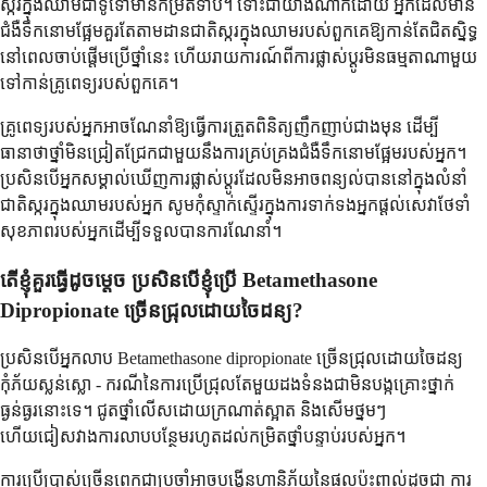
ស្ករក្នុងឈាមជាទូទៅមានកម្រិតទាប។ ទោះជាយ៉ាងណាក៏ដោយ អ្នកដែលមាន
ជំងឺទឹកនោមផ្អែមគួរតែតាមដានជាតិស្ករក្នុងឈាមរបស់ពួកគេឱ្យកាន់តែជិតស្និទ្ធ
នៅពេលចាប់ផ្តើមប្រើថ្នាំនេះ ហើយរាយការណ៍ពីការផ្លាស់ប្តូរមិនធម្មតាណាមួយ
ទៅកាន់គ្រូពេទ្យរបស់ពួកគេ។
គ្រូពេទ្យរបស់អ្នកអាចណែនាំឱ្យធ្វើការត្រួតពិនិត្យញឹកញាប់ជាងមុន ដើម្បី
ធានាថាថ្នាំមិនជ្រៀតជ្រែកជាមួយនឹងការគ្រប់គ្រងជំងឺទឹកនោមផ្អែមរបស់អ្នក។
ប្រសិនបើអ្នកសម្គាល់ឃើញការផ្លាស់ប្តូរដែលមិនអាចពន្យល់បាននៅក្នុងលំនាំ
ជាតិស្ករក្នុងឈាមរបស់អ្នក សូមកុំស្ទាក់ស្ទើរក្នុងការទាក់ទងអ្នកផ្តល់សេវាថែទាំ
សុខភាពរបស់អ្នកដើម្បីទទួលបានការណែនាំ។
តើខ្ញុំគួរធ្វើដូចម្តេច ប្រសិនបើខ្ញុំប្រើ Betamethasone
Dipropionate ច្រើនជ្រុលដោយចៃដន្យ?
ប្រសិនបើអ្នកលាប Betamethasone dipropionate ច្រើនជ្រុលដោយចៃដន្យ
កុំភ័យស្លន់ស្លោ - ករណីនៃការប្រើជ្រុលតែមួយដងទំនងជាមិនបង្កគ្រោះថ្នាក់
ធ្ងន់ធ្ងរនោះទេ។ ជូតថ្នាំលើសដោយក្រណាត់ស្អាត និងសើមថ្នមៗ
ហើយជៀសវាងការលាបបន្ថែមរហូតដល់កម្រិតថ្នាំបន្ទាប់របស់អ្នក។
ការប្រើប្រាស់ច្រើនពេកជាប្រចាំអាចបង្កើនហានិភ័យនៃផលប៉ះពាល់ដូចជា ការ