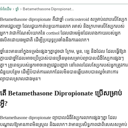
ទំព័រដើម
ថ្នាំ
Betamethasone Dipropionate Topical Application Route
Betamethasone dipropionate គឺជាថ្នាំ corticosteroid សម្រាប់លាបលើស្បែក
តាមវេជ្ជបញ្ជា ដែលជួយកាត់បន្ថយការរលាក រមាស់ និងក្រហមលើស្បែករបស់
អ្នក។ វាជាកំណែសំយោគនៃ cortisol ដែលជាអរម៉ូនដែលរាងកាយរបស់អ្នក
ផលិតដោយធម្មជាតិ ដើម្បីប្រយុទ្ធប្រឆាំងនឹងការរលាក។
ថ្នាំនេះមាននៅក្នុងទម្រង់ផ្សេងៗគ្នាដូចជា ក្រែម, មួន, ឡេ និងជែល ដែលធ្វើឱ្យវា
ក្លាយជាថ្នាំដែលអាចប្រើប្រាស់បានច្រើនមុខសម្រាប់ព្យាបាលជំងឺស្បែកផ្សេងៗ
គ្នា។ គ្រូពេទ្យរបស់អ្នកអាចចេញវេជ្ជបញ្ជាវា នៅពេលដែលស្បែករបស់អ្នកត្រូវការ
ជំនួយបន្ថែម ដើម្បីបំបាត់ការរលាកដែលមិនបានឆ្លើយតបបានល្អចំពោះការ
ព្យាបាលស្រាលជាងមុន។
តើ Betamethasone Dipropionate ប្រើសម្រាប់
អ្វី?
Betamethasone dipropionate ព្យាបាលជំងឺស្បែករលាកផ្សេងៗគ្នា ដែល
បណ្តាលឱ្យមានភាពមិនស្រួល និងរលាក។ វាមានប្រសិទ្ធភាពជាពិសេសសម្រាប់