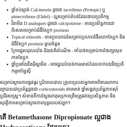
ថ្នាំទប់ស្កាត់ Calcineurin ដូចជា tacrolimus (Protopic) ឬ
pimecrolimus (Elidel) - ល្អសម្រាប់តំបន់ដែលងាយប្រតិកម្ម
វីតាមីន D analogues ដូចជា calcipotriene - មានប្រសិទ្ធភាពជា
ពិសេសសម្រាប់ជំងឺស្បែក psoriasis
Topical retinoids - មានប្រយោជន៍សម្រាប់ប្រភេទជំងឺរលាកស្បែក និង
ជំងឺស្បែក psoriasis មួយចំនួន
ក្រែមជួសជុលរបាំង និងជាតិសំណើម - ចាំបាច់សម្រាប់ការថែរក្សាសុខ
ភាពស្បែក
ថ្នាំប្រឆាំងនឹងអ៊ីស្តាមីន - អាចជួយបំបាត់ការរមាស់ដែលទាក់ទងនឹងប្រតិ
កម្មអាឡែស៊ី
សម្រាប់ស្ថានភាពធ្ងន់ធ្ងរ ឬរីករាលដាល គ្រូពេទ្យរបស់អ្នកអាចពិចារណាការ
ព្យាបាលជាប្រព័ន្ធដូចជា corticosteroids តាមមាត់ ថ្នាំសង្កត់ប្រព័ន្ធភាពស៊ាំ
ឬជីវសាស្ត្រ។ សំខាន់គឺការស្វែងរកតុល្យភាពត្រឹមត្រូវរវាងប្រសិទ្ធភាព និង
សុវត្ថិភាពសម្រាប់ស្ថានភាពបុគ្គលរបស់អ្នក។
តើ Betamethasone Dipropionate ល្អជាង