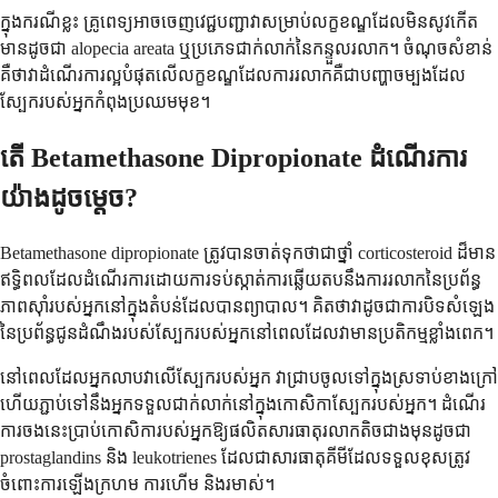
ក្នុងករណីខ្លះ គ្រូពេទ្យអាចចេញវេជ្ជបញ្ជាវាសម្រាប់លក្ខខណ្ឌដែលមិនសូវកើត
មានដូចជា alopecia areata ឬប្រភេទជាក់លាក់នៃកន្ទួលរលាក។ ចំណុចសំខាន់
គឺថាវាដំណើរការល្អបំផុតលើលក្ខខណ្ឌដែលការរលាកគឺជាបញ្ហាចម្បងដែល
ស្បែករបស់អ្នកកំពុងប្រឈមមុខ។
តើ Betamethasone Dipropionate ដំណើរការ
យ៉ាងដូចម្តេច?
Betamethasone dipropionate ត្រូវ​បាន​ចាត់​ទុក​ថា​ជា​ថ្នាំ corticosteroid ដ៏​មាន​
ឥទ្ធិពល​ដែល​ដំណើរការ​ដោយ​ការ​ទប់ស្កាត់​ការ​ឆ្លើយតប​នឹង​ការ​រលាក​នៃ​ប្រព័ន្ធ​
ភាពស៊ាំ​របស់​អ្នក​នៅ​ក្នុង​តំបន់​ដែល​បាន​ព្យាបាល។ គិត​ថា​វា​ដូច​ជា​ការ​បិទ​សំឡេង​
នៃ​ប្រព័ន្ធ​ជូនដំណឹង​របស់​ស្បែក​របស់​អ្នក​នៅ​ពេល​ដែល​វា​មាន​ប្រតិកម្ម​ខ្លាំង​ពេក។
នៅ​ពេល​ដែល​អ្នក​លាប​វា​លើ​ស្បែក​របស់​អ្នក វា​ជ្រាប​ចូល​ទៅ​ក្នុង​ស្រទាប់​ខាង​ក្រៅ
ហើយ​ភ្ជាប់​ទៅ​នឹង​អ្នក​ទទួល​ជាក់លាក់​នៅ​ក្នុង​កោសិកា​ស្បែក​របស់​អ្នក។ ដំណើរ
ការ​ចង​នេះ​ប្រាប់​កោសិកា​របស់​អ្នក​ឱ្យ​ផលិត​សារធាតុ​រលាក​តិច​ជាង​មុន​ដូចជា
prostaglandins និង leukotrienes ដែល​ជា​សារធាតុ​គីមី​ដែល​ទទួល​ខុស​ត្រូវ​
ចំពោះ​ការ​ឡើង​ក្រហម ការ​ហើម និង​រមាស់។