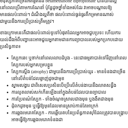
មនុស្សភាគច្រើនអត់ធ្មត់នឹង betamethasone dipropionate បានយ៉ាងល្អ
នៅពេលប្រើតាមការណែនាំ ប៉ុន្តែដូចថ្នាំទាំងអស់ដែរ វាអាចបណ្តាលឱ្យ
មានផលប៉ះពាល់។ ដំណឹងល្អគឺថា ផលប៉ះពាល់ធ្ងន់ធ្ងរគឺកម្រមានណាស់
ជាមួយនឹងការប្រើប្រាស់ត្រឹមត្រូវ។
ខាងក្រោមនេះគឺជាផលប៉ះពាល់ទូទៅបំផុតដែលអ្នកអាចជួបប្រទះ ហើយការ
យល់ដឹងអំពីបញ្ហានេះអាចជួយអ្នកតាមដានការព្យាបាលរបស់អ្នកប្រកបដោយ
ប្រសិទ្ធភាព៖
ស្បែកឆេះ ឬចាក់នៅពេលលាបដំបូង - នេះជាធម្មតាបាត់ទៅវិញនៅពេល
ស្បែករបស់អ្នកសម្របខ្លួន
ស្បែកស្តើង (atrophy) ជាមួយនឹងការប្រើប្រាស់យូរ - មានទំនងជាច្រើន
នៅលើតំបន់ដែលឆ្ងាញ់ដូចជាមុខ
ស្នាមសង្វារ ជាពិសេសប្រសិនបើប្រើលើតំបន់ងាយនឹងលាតសន្ធឹង
ការលូតលាស់សក់កើនឡើងនៅក្នុងតំបន់ដែលបានព្យាបាល
ការប្រែពណ៌ស្បែក - ទាំងចំណុចស្រាលជាងមុន ឬងងឹតជាងមុន
ដុំពកដូចមុន ឬធ្វើឱ្យមុនដែលមានស្រាប់កាន់តែអាក្រក់
ការឆ្លងមេរោគស្បែក - ការឆ្លើយតបនៃប្រព័ន្ធភាពស៊ាំដែលត្រូវបានបង្ក្រាប
អាចធ្វើឱ្យការឆ្លងមេរោគទំនងជា