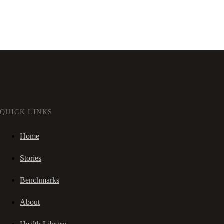
QUICK LINKS
Home
Stories
Benchmarks
About