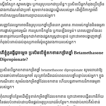
ស្តើងស្បែក ស្នាមសង្វារ ឬការស្រូបយកជាប្រព័ន្ធ។ ប្រសិនបើអ្នកកំពុងប្រើច្រើន
ជាងការណែនាំជាប្រចាំ សូមទាក់ទងវេជ្ជបណ្ឌិតរបស់អ្នក ដើម្បីពិភាក្សាអំពី
ការកែសម្រួលផែនការព្យាបាលរបស់អ្នក។
សញ្ញាដែលអ្នកអាចនឹងស្រូបយកថ្នាំច្រើនពេក រួមមាន ភាពអស់កម្លាំងមិនធម្មតា
ការផ្លាស់ប្តូរអារម្មណ៍ ការស្រេកទឹកខ្លាំង ឬការឡើងទម្ងន់។ រោគសញ្ញាទាំងនេះ
ធានានូវការយកចិត្តទុកដាក់ខាងវេជ្ជសាស្ត្រជាបន្ទាន់ ព្រោះវាអាចបង្ហាញថាថ្នាំ
កំពុងប៉ះពាល់ដល់តុល្យភាពអ័រម៉ូនក្នុងរាងកាយរបស់អ្នក។
តើខ្ញុំគួរធ្វើដូចម្តេច ប្រសិនបើខ្ញុំខកខានកម្រិតថ្នាំ Betamethasone
Dipropionate?
ប្រសិនបើអ្នកខកខានកម្រិតថ្នាំ betamethasone dipropionate សូមលាបវាឱ្យ
បានឆាប់តាមដែលអ្នកចាំ លុះត្រាតែជិតដល់ពេលលេបថ្នាំបន្ទាប់របស់អ្នក។ ក្នុង
ករណីនោះ សូមរំលងកម្រិតថ្នាំដែលខកខាន ហើយបន្តតាមកាលវិភាគធម្មតា
របស់អ្នក។
កុំលាបថ្នាំបន្ថែមដើម្បីទូទាត់កម្រិតថ្នាំដែលខកខាន ព្រោះវាអាចបង្កើនហានិភ័យ
នៃផលប៉ះពាល់ដោយមិនផ្តល់អត្ថប្រយោជន៍បន្ថែម។ ភាពជាប់លាប់គឺសំខាន់