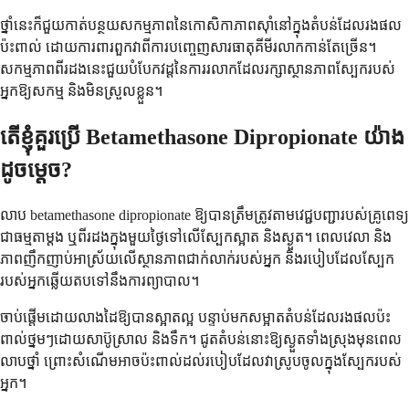
ថ្នាំ​នេះ​ក៏​ជួយ​កាត់​បន្ថយ​សកម្មភាព​នៃ​កោសិកា​ភាពស៊ាំ​នៅ​ក្នុង​តំបន់​ដែល​រង​ផល​
ប៉ះពាល់ ដោយ​ការពារ​ពួកវា​ពី​ការ​បញ្ចេញ​សារធាតុ​គីមី​រលាក​កាន់តែ​ច្រើន។
សកម្មភាព​ពីរ​ដង​នេះ​ជួយ​បំបែក​វដ្ត​នៃ​ការ​រលាក​ដែល​រក្សា​ស្ថានភាព​ស្បែក​របស់​
អ្នក​ឱ្យ​សកម្ម និង​មិន​ស្រួល​ខ្លួន។
តើ​ខ្ញុំ​គួរ​ប្រើ Betamethasone Dipropionate យ៉ាង​
ដូច​ម្តេច?
លាប betamethasone dipropionate ឱ្យ​បាន​ត្រឹមត្រូវ​តាម​វេជ្ជបញ្ជា​របស់​គ្រូពេទ្យ
ជា​ធម្មតា​ម្តង ឬ​ពីរ​ដង​ក្នុង​មួយ​ថ្ងៃ​ទៅ​លើ​ស្បែក​ស្អាត និង​ស្ងួត។ ពេលវេលា និង​
ភាពញឹកញាប់​អាស្រ័យ​លើ​ស្ថានភាព​ជាក់លាក់​របស់​អ្នក និង​របៀប​ដែល​ស្បែក​
របស់​អ្នក​ឆ្លើយតប​ទៅ​នឹង​ការព្យាបាល។
ចាប់ផ្តើម​ដោយ​លាង​ដៃ​ឱ្យ​បាន​ស្អាត​ល្អ បន្ទាប់​មក​សម្អាត​តំបន់​ដែល​រង​ផល​ប៉ះ
ពាល់​ថ្នមៗ​ដោយ​សាប៊ូ​ស្រាល និង​ទឹក។ ជូត​តំបន់​នោះ​ឱ្យ​ស្ងួត​ទាំងស្រុង​មុន​ពេល​
លាប​ថ្នាំ ព្រោះ​សំណើម​អាច​ប៉ះពាល់​ដល់​របៀប​ដែល​វា​ស្រូប​ចូល​ក្នុង​ស្បែក​របស់​
អ្នក។