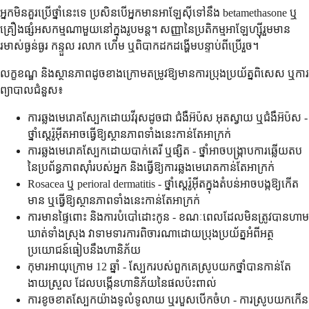
អ្នកមិនគួរប្រើថ្នាំនេះទេ ប្រសិនបើអ្នកមានអាឡែស៊ីទៅនឹង betamethasone ឬ
គ្រឿងផ្សំអសកម្មណាមួយនៅក្នុងរូបមន្ត។ សញ្ញានៃប្រតិកម្មអាឡែហ្ស៊ីរួមមាន
រមាស់ធ្ងន់ធ្ងរ កន្ទួល រលាក ហើម ឬពិបាកដកដង្ហើមបន្ទាប់ពីប្រើរួច។
លក្ខខណ្ឌ និងស្ថានភាពដូចខាងក្រោមតម្រូវឱ្យមានការប្រុងប្រយ័ត្នពិសេស ឬការ
ព្យាបាលជំនួស៖
ការឆ្លងមេរោគស្បែកដោយវីរុសដូចជា ជំងឺអ៊ប៉ស អុតស្វាយ ឬជំងឺអ៊ប៉ស -
ថ្នាំស្តេរ៉ូអ៊ីតអាចធ្វើឱ្យស្ថានភាពទាំងនេះកាន់តែអាក្រក់
ការឆ្លងមេរោគស្បែកដោយបាក់តេរី ឬផ្សិត - ថ្នាំអាចបង្ក្រាបការឆ្លើយតប
នៃប្រព័ន្ធភាពស៊ាំរបស់អ្នក និងធ្វើឱ្យការឆ្លងមេរោគកាន់តែអាក្រក់
Rosacea ឬ perioral dermatitis - ថ្នាំស្តេរ៉ូអ៊ីតក្នុងតំបន់អាចបង្កឱ្យកើត
មាន ឬធ្វើឱ្យស្ថានភាពទាំងនេះកាន់តែអាក្រក់
ការមានផ្ទៃពោះ និងការបំបៅដោះកូន - ខណៈពេលដែលមិនត្រូវបានហាម
ឃាត់ទាំងស្រុង វាទាមទារការពិចារណាដោយប្រុងប្រយ័ត្នអំពីអត្ថ
ប្រយោជន៍ធៀបនឹងហានិភ័យ
កុមារអាយុក្រោម 12 ឆ្នាំ - ស្បែករបស់ពួកគេស្រូបយកថ្នាំបានកាន់តែ
ងាយស្រួល ដែលបង្កើនហានិភ័យនៃផលប៉ះពាល់
ការខូចខាតស្បែកយ៉ាងទូលំទូលាយ ឬរបួសបើកចំហ - ការស្រូបយកកើន