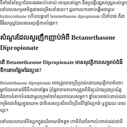
ទីតាំងនៃស្បែកដែលរងផលប៉ះពាល់ អាយុរបស់អ្នក និងប្រវត្តិវេជ្ជសាស្ត្ររបស់អ្នក
នៅពេលសម្រេចចិត្តរវាងជម្រើសទាំងនេះ។ ជួនកាលការចាប់ផ្តើមជាមួយ
hydrocortisone ហើយបន្តទៅ betamethasone dipropionate បើចាំបាច់ គឺជា
វិធីសាស្រ្តដែលមានសុវត្ថិភាពបំផុត។
សំណួរដែលសួរញឹកញាប់អំពី Betamethasone
Dipropionate
តើ Betamethasone Dipropionate មានសុវត្ថិភាពសម្រាប់ជំងឺ
ទឹកនោមផ្អែមដែរឬទេ?
Betamethasone dipropionate អាចត្រូវបានប្រើប្រាស់ដោយសុវត្ថិភាពចំពោះ
អ្នកដែលមានជំងឺទឹកនោមផ្អែម ប៉ុន្តែវាទាមទារការត្រួតពិនិត្យយ៉ាងប្រុងប្រយ័ត្ន
និងការទំនាក់ទំនងជាមួយក្រុមថែទាំសុខភាពរបស់អ្នក។ ថ្នាំនេះអាចប៉ះពាល់ដល់
កម្រិតជាតិស្ករក្នុងឈាម ជាពិសេសប្រសិនបើប្រើលើផ្ទៃស្បែកធំ ឬក្នុងរយៈពេល
យូរ។
នៅពេលលាបលើស្បែកក្នុងបរិមាណតិចតួច ហានិភ័យនៃការប៉ះពាល់ដល់ជាតិ