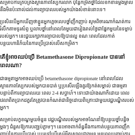
សម្រាប់ការគ្រប់គ្រងស្ថានភាពស្បែករលាក ប៉ុន្តែកម្រិតថ្នាំដែលខកខានម្តងម្កាល
នឹងមិនប៉ះពាល់ដល់ការព្យាបាលរបស់អ្នកយ៉ាងសំខាន់នោះទេ។
ប្រសិនបើអ្នកឃើញថាខ្លួនអ្នកភ្លេចលេបថ្នាំញឹកញាប់ សូមពិចារណាកំណត់ការ
រំលឹកតាមទូរស័ព្ទ ឬលាបថ្នាំនៅពេលតែមួយជារៀងរាល់ថ្ងៃជាផ្នែកមួយនៃទម្លាប់
របស់អ្នក។ នេះជួយរក្សាការព្យាបាលឱ្យបានល្អ ខណៈពេលដែលកាត់
បន្ថយហានិភ័យនៃការប្រើប្រាស់លើសកម្រិត។
តើខ្ញុំអាចឈប់ប្រើ Betamethasone Dipropionate បាននៅ
ពេលណា?
ជាធម្មតាអ្នកអាចឈប់ប្រើ betamethasone dipropionate នៅពេលដែល
ស្ថានភាពស្បែករបស់អ្នកបានបាត់ ឬប្រសើរឡើងគួរឱ្យកត់សម្គាល់ ជាធម្មតា
បន្ទាប់ពីការព្យាបាលរយៈពេល 2-4 សប្តាហ៍។ ទោះជាយ៉ាងណាក៏ដោយ ពេល
វេលាពិតប្រាកដគួរតែត្រូវបានកំណត់ជានិច្ចដោយពិគ្រោះជាមួយវេជ្ជបណ្ឌិតរបស់
អ្នក។
សម្រាប់លក្ខខណ្ឌមួយចំនួន វេជ្ជបណ្ឌិតរបស់អ្នកអាចណែនាំឱ្យបន្ថយថ្នាំបន្តិច
ម្តងៗ ជំនួសឱ្យការបញ្ឈប់ភ្លាមៗ។ នេះអាចពាក់ព័ន្ធនឹងការកាត់បន្ថយភាពញឹក
ញាប់នៃការប្រើប្រាស់ ឬប្តូរទៅប្រើស្តេរ៉ូអ៊ីតស្រាលជាងមុន មុនពេលបញ្ឈប់ការ