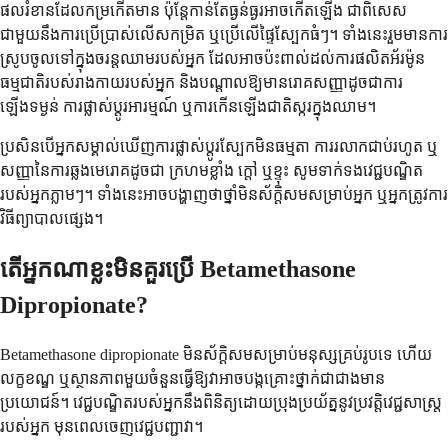
ផលរំខានដែលកម្រកើតមាន ប៉ុន្តែកាន់តែធ្ងន់ធ្ងរអាចកើតឡើង ជាពិសេស
ជាមួយនឹងការប្រើប្រាស់លើសកម្រិត ឬប្រើលើផ្ទៃស្បែកធំៗ។ ទាំងនេះរួមមានការ
ស្រូបចូលទៅក្នុងចរន្តឈាមរបស់អ្នក ដែលអាចប៉ះពាល់ដល់ការផលិតអ័រម៉ូន
ធម្មជាតិរបស់រាងកាយរបស់អ្នក និងបណ្តាលឱ្យមានរោគសញ្ញាដូចជាការ
ឡើងទម្ងន់ ការផ្លាស់ប្តូរអារម្មណ៍ ឬការកើនឡើងជាតិស្ករក្នុងឈាម។
ប្រសិនបើអ្នកសម្គាល់ឃើញការផ្លាស់ប្តូរស្បែកមិនធម្មតា ការរលាកជាប់រហូត ឬ
សញ្ញានៃការឆ្លងមេរោគដូចជា ក្រហមខ្លាំង ក្តៅ ឬខ្ទុះ សូមទាក់ទងវេជ្ជបណ្ឌិត
របស់អ្នកភ្លាមៗ។ ទាំងនេះអាចបង្ហាញថាថ្នាំមិនស័ក្តិសមសម្រាប់អ្នក ឬអ្នកត្រូវការ
វិធីព្យាបាលផ្សេង។
តើអ្នកណាខ្លះមិនគួរប្រើ Betamethasone
Dipropionate?
Betamethasone dipropionate មិនស័ក្តិសមសម្រាប់មនុស្សគ្រប់រូបទេ ហើយ
លក្ខខណ្ឌ ឬស្ថានភាពមួយចំនួនធ្វើឱ្យវាអាចបង្កគ្រោះថ្នាក់ជាជាងមាន
ប្រយោជន៍។ វេជ្ជបណ្ឌិតរបស់អ្នកនឹងពិនិត្យដោយប្រុងប្រយ័ត្ននូវប្រវត្តិវេជ្ជសាស្ត្រ
របស់អ្នក មុនពេលចេញវេជ្ជបញ្ជាវា។