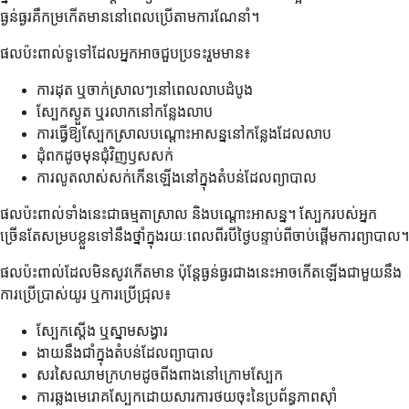
ធ្ងន់ធ្ងរគឺកម្រកើតមាននៅពេលប្រើតាមការណែនាំ។
ផលប៉ះពាល់ទូទៅដែលអ្នកអាចជួបប្រទះរួមមាន៖
ការដុត ឬចាក់ស្រាលៗនៅពេលលាបដំបូង
ស្បែកស្ងួត ឬរលាកនៅកន្លែងលាប
ការធ្វើឱ្យស្បែកស្រាលបណ្តោះអាសន្ននៅកន្លែងដែលលាប
ដុំពកដូចមុនជុំវិញឫសសក់
ការលូតលាស់សក់កើនឡើងនៅក្នុងតំបន់ដែលព្យាបាល
ផលប៉ះពាល់ទាំងនេះជាធម្មតាស្រាល និងបណ្តោះអាសន្ន។ ស្បែករបស់អ្នក
ច្រើនតែសម្របខ្លួនទៅនឹងថ្នាំក្នុងរយៈពេលពីរបីថ្ងៃបន្ទាប់ពីចាប់ផ្តើមការព្យាបាល។
ផលប៉ះពាល់ដែលមិនសូវកើតមាន ប៉ុន្តែធ្ងន់ធ្ងរជាងនេះអាចកើតឡើងជាមួយនឹង
ការប្រើប្រាស់យូរ ឬការប្រើជ្រុល៖
ស្បែកស្តើង ឬស្នាមសង្វារ
ងាយនឹងជាំក្នុងតំបន់ដែលព្យាបាល
សរសៃឈាមក្រហមដូចពីងពាងនៅក្រោមស្បែក
ការឆ្លងមេរោគស្បែកដោយសារការថយចុះនៃប្រព័ន្ធភាពស៊ាំ