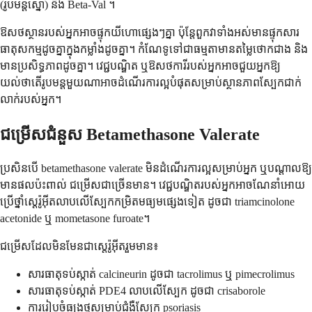
(រូបមន្តស្នោ) និង Beta-Val ។
ឱសថស្ថានរបស់អ្នកអាចផ្ទុកយីហោផ្សេងៗគ្នា ប៉ុន្តែពួកវាទាំងអស់មានផ្ទុកសារ
ធាតុសកម្មដូចគ្នាក្នុងកម្លាំងដូចគ្នា។ កំណែទូទៅជាធម្មតាមានតម្លៃថោកជាង និង
មានប្រសិទ្ធភាពដូចគ្នា។ វេជ្ជបណ្ឌិត ឬឱសថការីរបស់អ្នកអាចជួយអ្នកឱ្យ
យល់ថាតើរូបមន្តមួយណាអាចដំណើរការល្អបំផុតសម្រាប់ស្ថានភាពស្បែកជាក់
លាក់របស់អ្នក។
ជម្រើសជំនួស Betamethasone Valerate
ប្រសិនបើ betamethasone valerate មិនដំណើរការល្អសម្រាប់អ្នក ឬបណ្តាលឱ្យ
មានផលប៉ះពាល់ ជម្រើសជាច្រើនមាន។ វេជ្ជបណ្ឌិតរបស់អ្នកអាចណែនាំអោយ
ប្រើថ្នាំស្តេរ៉ូអ៊ីតលាបលើស្បែកកម្រិតមធ្យមផ្សេងទៀត ដូចជា triamcinolone
acetonide ឬ mometasone furoate។
ជម្រើសដែលមិនមែនជាស្តេរ៉ូអ៊ីតរួមមាន៖
សារធាតុទប់ស្កាត់ calcineurin ដូចជា tacrolimus ឬ pimecrolimus
សារធាតុទប់ស្កាត់ PDE4 លាបលើស្បែក ដូចជា crisaborole
ការរៀបចំធ្យូងថ្មសម្រាប់ជំងឺស្បែក psoriasis