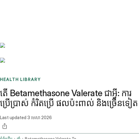
Benchmarks
Stories
FAQ
Sign up / Log in
HEALTH LIBRARY
តើ Betamethasone Valerate ជាអ្វី: ការ
ប្រើប្រាស់ កំរិតប្រើ ផលប៉ះពាល់ និងច្រើនទៀត
Last updated
3 មេសា 2026
ទំព័រដើម
ថ្នាំ
Betamethasone Valerate Topical Application Route