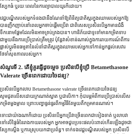
ស្បែកធំ ឬរយៈពេលនៃការព្យាបាលយូរក៏ដោយ។
វេជ្ជបណ្ឌិតរបស់អ្នកទំនងជានឹងណែនាំឱ្យពិនិត្យជាតិស្ករក្នុងឈាមរបស់អ្នកឱ្យ
បានញឹកញាប់នៅពេលអ្នកចាប់ផ្តើមប្រើវា ជាពិសេសប្រសិនបើអ្នកមានជំងឺ
ទឹកនោមផ្អែមដែលមិនអាចគ្រប់គ្រងបាន។ ហានិភ័យជាទូទៅមានកម្រិតទាប
ជាមួយនឹងការប្រើប្រាស់ត្រឹមត្រូវ ប៉ុន្តែវាសំខាន់ណាស់ក្នុងការរាយការណ៍ពីការ
ផ្លាស់ប្តូរមិនធម្មតានៃលំនាំជាតិស្ករក្នុងឈាមរបស់អ្នកទៅកាន់អ្នកផ្តល់សេវារ
ថែទាំសុខភាពរបស់អ្នក។
សំណួរទី 2. តើខ្ញុំគួរធ្វើដូចម្តេច ប្រសិនបើខ្ញុំប្រើ Betamethasone
Valerate ច្រើនពេកដោយចៃដន្យ?
ប្រសិនបើអ្នកលាប Betamethasone valerate ច្រើនពេកដោយចៃដន្យ
សូមជូតលើសដោយក្រណាត់ស្អាត ឬជាលិកា។ កុំបារម្ភអំពីការប្រើប្រាស់លើស
កម្រិតម្តងម្កាល ព្រោះបញ្ហាធ្ងន់ធ្ងរពីកម្មវិធីតែមួយគឺកម្រមានណាស់។
ទោះជាយ៉ាងណាក៏ដោយ ប្រសិនបើអ្នកប្រើវាច្រើនពេកជាទៀងទាត់ ឬលាបវា
ទៅលើផ្ទៃធំនៃរាងកាយរបស់អ្នក អ្នកអាចជួបប្រទះផលប៉ះពាល់កើនឡើងដូចជា
ស្បែកស្តើង ឬការស្រូបយកជាប្រព័ន្ធ។ ទាក់ទងវេជ្ជបណ្ឌិតរបស់អ្នក ប្រសិនបើ