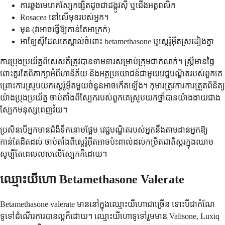
ការឆ្លងមេរោគស្បែកផ្សិតដូចជាដង្កូវស៊ី ឬជើងអត្តពលិក
Rosacea នៅលើមុខរបស់អ្នក។
មុន (វាអាចធ្វើឱ្យកាន់តែអាក្រក់)
អាឡែស៊ីដែលគេស្គាល់ចំពោះ betamethasone ឬស្តេរ៉ូអ៊ីតស្រដៀងគ្នា
ការប្រុងប្រយ័ត្នពិសេសគឺត្រូវបានទាមទារសម្រាប់ក្រុមជាក់លាក់។ ស្ត្រីមានផ្ទៃ
ពោះគួរតែពិភាក្សាអំពីហានិភ័យ និងអត្ថប្រយោជន៍ជាមួយវេជ្ជបណ្ឌិតរបស់ពួកគេ
ព្រោះការស្រូបយកស្តេរ៉ូអ៊ីតមួយចំនួនអាចកើតឡើង។ កុមារត្រូវការការត្រួតពិនិត្យ
យ៉ាងប្រុងប្រយ័ត្ន ចាប់តាំងពីស្បែករបស់ពួកគេស្រូបយកថ្នាំបានយ៉ាងងាយជាង
ស្បែកមនុស្សពេញវ័យ។
ប្រសិនបើអ្នកមានជំងឺទឹកនោមផ្អែម វេជ្ជបណ្ឌិតរបស់អ្នកនឹងតាមដានអ្នកឱ្យ
កាន់តែដិតដល់ ចាប់តាំងពីស្តេរ៉ូអ៊ីតអាចប៉ះពាល់ដល់កម្រិតជាតិស្ករក្នុងឈាម
សូម្បីតែពេលលាបលើស្បែកក៏ដោយ។
ឈ្មោះយីហោ Betamethasone Valerate
Betamethasone valerate មាននៅក្នុងឈ្មោះយីហោជាច្រើន ទោះបីជាកំណែ
ទូទៅដំណើរការបានល្អក៏ដោយ។ ឈ្មោះយីហោទូទៅរួមមាន Valisone, Luxiq