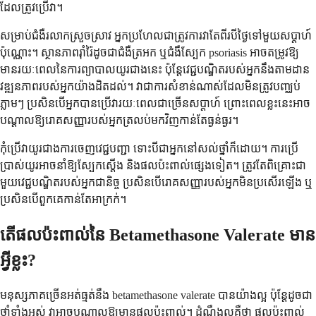
ដែលត្រូវប្រើវា។
សម្រាប់ជំងឺរលាកស្រួចស្រាវ អ្នកប្រហែលជាត្រូវការវាតែពីរបីថ្ងៃទៅមួយសប្តាហ៍
ប៉ុណ្ណោះ។ ស្ថានភាពរ៉ាំរ៉ៃដូចជាជំងឺត្រអក ឬជំងឺស្បែក psoriasis អាចតម្រូវឱ្យ
មានរយៈពេលនៃការព្យាបាលយូរជាងនេះ ប៉ុន្តែវេជ្ជបណ្ឌិតរបស់អ្នកនឹងតាមដាន
វឌ្ឍនភាពរបស់អ្នកយ៉ាងដិតដល់។ វាជាការសំខាន់ណាស់ដែលមិនត្រូវបញ្ឈប់
ភ្លាមៗ ប្រសិនបើអ្នកបានប្រើវារយៈពេលជាច្រើនសប្តាហ៍ ព្រោះពេលខ្លះនេះអាច
បណ្តាលឱ្យរោគសញ្ញារបស់អ្នកត្រលប់មកវិញកាន់តែធ្ងន់ធ្ងរ។
កុំប្រើវាយូរជាងការចេញវេជ្ជបញ្ជា ទោះបីជាអ្នកនៅសល់ថ្នាំក៏ដោយ។ ការប្រើ
ប្រាស់យូរអាចនាំឱ្យស្បែកស្តើង និងផលប៉ះពាល់ផ្សេងទៀត។ ត្រូវតែពិគ្រោះជា
មួយវេជ្ជបណ្ឌិតរបស់អ្នកជានិច្ច ប្រសិនបើរោគសញ្ញារបស់អ្នកមិនប្រសើរឡើង ឬ
ប្រសិនបើពួកគេកាន់តែអាក្រក់។
តើផលប៉ះពាល់នៃ Betamethasone Valerate មាន
អ្វីខ្លះ?
មនុស្សភាគច្រើនអត់ធ្មត់នឹង betamethasone valerate បានយ៉ាងល្អ ប៉ុន្តែដូចជា
ថ្នាំទាំងអស់ វាអាចបណ្តាលឱ្យមានផលប៉ះពាល់។ ដំណឹងល្អគឺថា ផលប៉ះពាល់