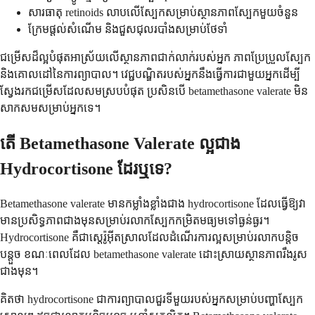
សារធាតុ retinoids លាបលើស្បែកសម្រាប់ស្ថានភាពស្បែកមួយចំនួន
ក្រែមផ្តល់សំណើម និងជួសជុលរបាំងសម្រាប់ថែទាំ
ជម្រើសដ៏ល្អបំផុតអាស្រ័យលើស្ថានភាពជាក់លាក់របស់អ្នក ភាពប្រែប្រួលស្បែក
និងគោលដៅនៃការព្យាបាល។ វេជ្ជបណ្ឌិតរបស់អ្នកនឹងធ្វើការជាមួយអ្នកដើម្បី
ស្វែងរកជម្រើសដែលសមស្របបំផុត ប្រសិនបើ betamethasone valerate មិន
សាកសមសម្រាប់អ្នកទេ។
តើ Betamethasone Valerate ល្អជាង
Hydrocortisone ដែរឬទេ?
Betamethasone valerate មានកម្លាំងខ្លាំងជាង hydrocortisone ដែលធ្វើឱ្យវា
មានប្រសិទ្ធភាពជាងមុនសម្រាប់រលាកស្បែកកម្រិតមធ្យមទៅធ្ងន់ធ្ងរ។
Hydrocortisone គឺជាស្តេរ៉ូអ៊ីតស្រាលដែលដំណើរការល្អសម្រាប់រលាកបន្តិច
បន្តួច ខណៈពេលដែល betamethasone valerate ដោះស្រាយស្ថានភាពរឹងរូស
ជាងមុន។
គិតថា hydrocortisone ជាការព្យាបាលជួរទីមួយរបស់អ្នកសម្រាប់បញ្ហាស្បែក