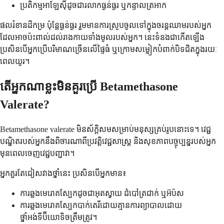
ប្រតិកម្មអាឡែស៊ីដូចជារលាកធ្ងន់ធ្ងរ ឬកន្ទាលត្រអាក
ផលរំខានដ៏កម្រ ប៉ុន្តែធ្ងន់ធ្ងរ រួមមានការស្រូបចូលទៅក្នុងចរន្តឈាមរបស់អ្នក
ដែលអាចប៉ះពាល់ដល់រាងកាយទាំងមូលរបស់អ្នក។ នេះទំនងជាកើតឡើង
ប្រសិនបើអ្នកប្រើបរិមាណច្រើនលើផ្ទៃធំ ឬក្រោមសម្លៀកបំពាក់បិទជិតក្នុងរយៈ
ពេលយូរ។
តើអ្នកណាខ្លះមិនគួរប្រើ Betamethasone
Valerate?
Betamethasone valerate មិនស័ក្តិសមសម្រាប់មនុស្សគ្រប់រូបនោះទេ។ វេជ្ជ
បណ្ឌិតរបស់អ្នកនឹងពិចារណាពីប្រវត្តិវេជ្ជសាស្ត្រ និងសុខភាពបច្ចុប្បន្នរបស់អ្នក
មុនពេលចេញវេជ្ជបញ្ជាវា។
អ្នកគួរតែជៀសវាងថ្នាំនេះ ប្រសិនបើអ្នកមាន៖
ការឆ្លងមេរោគស្បែកដូចជាអុតស្វាយ ដំបៅត្រជាក់ ឬអ៊ប៉ស
ការឆ្លងមេរោគស្បែកបាក់តេរីដោយគ្មានការព្យាបាលដោយ
ថ្នាំអង់ទីប៊ីយោទិចត្រឹមត្រូវ។