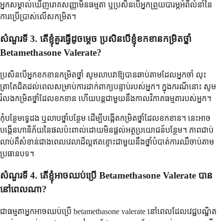
អ្នកសម្គាល់ឃើញរោគសញ្ញាមិនធម្មតា ឬប្រសិនបើអ្នកព្រួយបារម្ភអំពីលំនាំនៃ
ការប្រើប្រាស់លើសកម្រិត។
សំណួរទី 3. តើខ្ញុំគួរធ្វើដូចម្តេច ប្រសិនបើខ្ញុំខកខានកម្រិតថ្នាំ
Betamethasone Valerate?
ប្រសិនបើអ្នកខកខានកម្រិតថ្នាំ សូមលាបវាឱ្យបានឆាប់តាមដែលអ្នកចាំ លុះ
ត្រាតែជិតដល់ពេលសម្រាប់ការដាក់ពាក្យបន្ទាប់របស់អ្នក។ ក្នុងករណីនោះ សូម
រំលងកម្រិតថ្នាំដែលខកខាន ហើយបន្តជាមួយនឹងកាលវិភាគធម្មតារបស់អ្នក។
កុំបន្ថែមទ្វេដង ឬលាបថ្នាំបន្ថែម ដើម្បីបង្កើតកម្រិតថ្នាំដែលខកខាន។ នេះអាច
បង្កើនហានិភ័យនៃផលប៉ះពាល់ដោយមិនផ្តល់អត្ថប្រយោជន៍បន្ថែម។ ភាពជាប់
លាប់គឺសំខាន់ជាងពេលវេលាដ៏ល្អឥតខ្ចោះជាមួយនឹងថ្នាំបំបាត់ការឈឺចាប់តាម
ប្រធានបទ។
សំណួរទី 4. តើខ្ញុំអាចឈប់ប្រើ Betamethasone Valerate បាន
នៅពេលណា?
ជាធម្មតាអ្នកអាចឈប់ប្រើ betamethasone valerate នៅពេលដែលវេជ្ជបណ្ឌិត