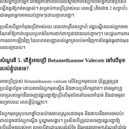
របស់អ្នកប្រាប់អ្នក ជាធម្មតានៅពេលដែលស្ថានភាពស្បែករបស់អ្នកបានប្រសើរ
ឡើងគួរឱ្យកត់សម្គាល់។ សម្រាប់ការប្រើប្រាស់រយៈពេលខ្លី (តិចជាង 2 សប្តាហ៍)
ជាធម្មតាអ្នកអាចឈប់ភ្លាមៗដោយគ្មានបញ្ហា។
ប្រសិនបើអ្នកកំពុងប្រើវាអស់រយៈពេលជាច្រើនសប្តាហ៍ វេជ្ជបណ្ឌិតរបស់អ្នកអាច
ណែនាំឱ្យកាត់បន្ថយប្រេកង់នៃការដាក់ពាក្យជាជាងឈប់ភ្លាមៗ។ នេះជួយការពារ
ការរលាកឡើងវិញ ដែលរោគសញ្ញារបស់អ្នកត្រលប់មកវិញកាន់តែធ្ងន់ធ្ងរជាងមុន
ពេលព្យាបាល។
សំណួរទី 5. តើខ្ញុំអាចប្រើ Betamethasone Valerate នៅលើមុខ
របស់ខ្ញុំបានទេ?
អាចប្រើប្រាស់ Betamethasone valerate លើស្បែកមុខបាន ប៉ុន្តែត្រូវប្រុង
ប្រយ័ត្នបន្ថែម ដោយសារស្បែកមុខស្តើង និងងាយប្រតិកម្មជាង។ ជាធម្មតាគ្រូ
ពេទ្យរបស់អ្នកនឹងចេញវេជ្ជបញ្ជាឱ្យប្រើលើមុខតែនៅពេលចាំបាច់ និងជាធម្មតា
សម្រាប់រយៈពេលខ្លីប៉ុណ្ណោះ។
ស្បែកមុខស្រូបយកថ្នាំបានយ៉ាងងាយស្រួលជាងមុន និងងាយនឹងមានផលប៉ះ
ពាល់ដូចជាស្បែកស្តើង ឬស្នាមសង្វារ។ ប្រសិនបើត្រូវបានចេញវេជ្ជបញ្ជាឱ្យ
ប្រើលើមុខរបស់អ្នក សូមប្រើវាដោយសន្សំសំចៃ និងអនុវត្តតាមការណែនាំយ៉ាង