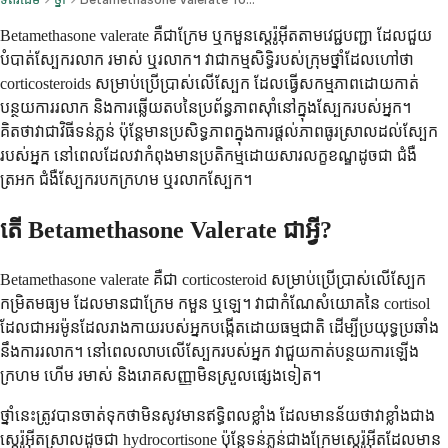
Betamethasone valerate គឺជាក្រែម ឬកមួនស្តេរ៉ូអ៊ីតតាមវេជ្ជបញ្ជា ដែលជួយ
បំបាត់ស្បែករលាក រមាស់ ឬរលាក។ វាជាកម្មសិទ្ធិរបស់ក្រុមថ្នាំដែលហៅថា
corticosteroids សម្រាប់ប្រើប្រាស់លើស្បែក ដែលធ្វើសកម្មភាពដោយកាត់
បន្ថយការរលាក និងការឆ្លើយតបនៃប្រព័ន្ធភាពស៊ាំនៅក្នុងស្បែករបស់អ្នក។
គិតថាវាជាវិធីទន់ភ្លន់ ប៉ុន្តែមានប្រសិទ្ធភាពក្នុងការផ្តល់ភាពធូរស្រាលដល់ស្បែក
របស់អ្នក នៅពេលដែលវាកំពុងមានប្រតិកម្មដោយសារលក្ខខណ្ឌដូចជា ជំងឺ
ត្រអក ជំងឺស្បែករបកក្រហម ឬរលាកស្បែក។
តើ Betamethasone Valerate ជាអ្វី?
Betamethasone valerate គឺជា corticosteroid សម្រាប់ប្រើប្រាស់លើស្បែក
កម្រិតមធ្យម ដែលមានជាក្រែម កមួន ឬឡេ។ វាជាកំណែសំយោគនៃ cortisol
ដែលជាអរម៉ូនដែលរាងកាយរបស់អ្នកបង្កើតដោយធម្មជាតិ ដើម្បីប្រយុទ្ធប្រឆាំង
នឹងការរលាក។ នៅពេលលាបលើស្បែករបស់អ្នក វាជួយកាត់បន្ថយការឡើង
ក្រហម ហើម រមាស់ និងរោគសញ្ញាមិនស្រួលផ្សេងទៀត។
ថ្នាំនេះត្រូវបានចាត់ទុកថាមិនសូវមានឥទ្ធិពលខ្លាំង ដែលមានន័យថាវាខ្លាំងជាង
ស្តេរ៉ូអ៊ីតស្រាលដូចជា hydrocortisone ប៉ុន្តែទន់ភ្លន់ជាងក្រែមស្តេរ៉ូអ៊ីតដែលមាន