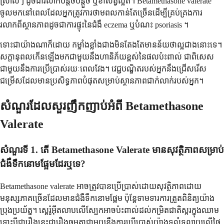
ស្រាលៗ ដូចជារលាកបន្តិចបន្តួច ឬខាំសត្វល្អិត។ Betamethasone valerate
ចូលមកនៅពេលដែលអ្នកត្រូវការថាមពលកាន់តែច្រើនដើម្បីគ្រប់គ្រងការ
រលាកពីស្ថានភាពដូចជាការផ្ទុះនៃជំងឺ eczema ឬបំណះ psoriasis ។
ទោះជាយ៉ាងណាក៏ដោយ កម្លាំងខ្លាំងជាងមិនតែងតែមានន័យថាល្អជាងនោះទេ។
សក្តានុពលកើនឡើងមកជាមួយនឹងហានិភ័យខ្ពស់នៃផលប៉ះពាល់ ជាពិសេស
ជាមួយនឹងការប្រើប្រាស់រយៈពេលវែង។ វេជ្ជបណ្ឌិតរបស់អ្នកនឹងជ្រើសរើស
ជម្រើសដែលមានប្រសិទ្ធភាពបំផុតសម្រាប់ស្ថានភាពជាក់លាក់របស់អ្នក។
សំណួរដែលសួរញឹកញាប់អំពី Betamethasone
Valerate
សំណួរទី 1. តើ Betamethasone Valerate មានសុវត្ថិភាពសម្រាប់
ជំងឺទឹកនោមផ្អែមដែរឬទេ?
Betamethasone valerate អាចត្រូវបានប្រើប្រាស់ដោយសុវត្ថិភាពដោយ
មនុស្សភាគច្រើនដែលមានជំងឺទឹកនោមផ្អែម ប៉ុន្តែទាមទារការត្រួតពិនិត្យយ៉ាង
ប្រុងប្រយ័ត្ន។ ស្តេរ៉ូអ៊ីតលាបលើស្បែកអាចប៉ះពាល់ដល់កម្រិតជាតិស្ករក្នុងឈាម
ទោះបីជារឿងនេះជារឿងធម្មតាជាមួយនឹងការប្រើប្រាស់យ៉ាងទូលំទូលាយលើផ្ទៃ