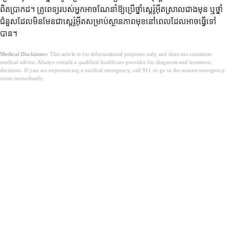
ពិតប្រាកដ។ គ្រូពេទ្យរបស់អ្នកអាចណែនាំឱ្យប្រើថ្នាំស្តេរ៉ូអ៊ីតស្រាលជាងមុន ឬថ្នាំ
ជំនួសដែលមិនមែនជាស្តេរ៉ូអ៊ីតសម្រាប់ស្ថានភាពមុខនៅពេលដែលអាចធ្វើទៅ
បាន។
Medical Disclaimer:
This article is for informational purposes only and does not constitute
medical advice. Always consult a qualified healthcare provider for diagnosis and treatment
decisions. If you are experiencing a medical emergency, call 911 or go to the nearest emergency
room immediately.