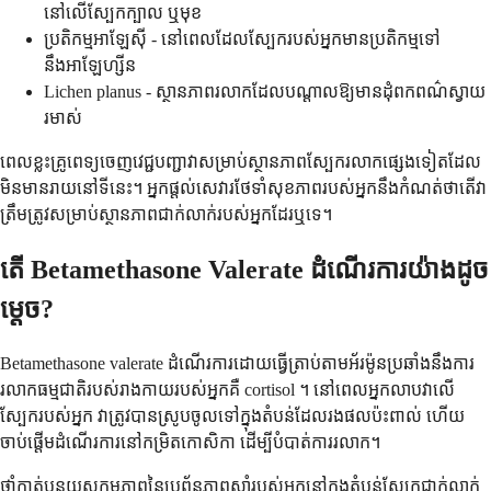
នៅលើស្បែកក្បាល ឬមុខ
ប្រតិកម្មអាឡែស៊ី - នៅពេលដែលស្បែករបស់អ្នកមានប្រតិកម្មទៅ
នឹងអាឡែហ្សីន
Lichen planus - ស្ថានភាពរលាកដែលបណ្តាលឱ្យមានដុំពកពណ៌ស្វាយ
រមាស់
ពេលខ្លះគ្រូពេទ្យចេញវេជ្ជបញ្ជាវាសម្រាប់ស្ថានភាពស្បែករលាកផ្សេងទៀតដែល
មិនមានរាយនៅទីនេះ។ អ្នកផ្តល់សេវារថែទាំសុខភាពរបស់អ្នកនឹងកំណត់ថាតើវា
ត្រឹមត្រូវសម្រាប់ស្ថានភាពជាក់លាក់របស់អ្នកដែរឬទេ។
តើ Betamethasone Valerate ដំណើរការយ៉ាងដូច
ម្តេច?
Betamethasone valerate ដំណើរការដោយធ្វើត្រាប់តាមអ័រម៉ូនប្រឆាំងនឹងការ
រលាកធម្មជាតិរបស់រាងកាយរបស់អ្នកគឺ cortisol ។ នៅពេលអ្នកលាបវាលើ
ស្បែករបស់អ្នក វាត្រូវបានស្រូបចូលទៅក្នុងតំបន់ដែលរងផលប៉ះពាល់ ហើយ
ចាប់ផ្តើមដំណើរការនៅកម្រិតកោសិកា ដើម្បីបំបាត់ការរលាក។
ថ្នាំកាត់បន្ថយសកម្មភាពនៃប្រព័ន្ធភាពស៊ាំរបស់អ្នកនៅក្នុងតំបន់ស្បែកជាក់លាក់