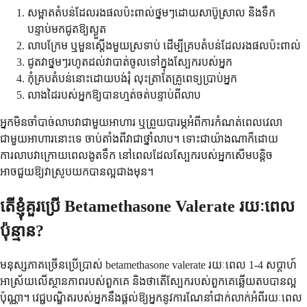
សម្អាតតំបន់ដែលរងផលប៉ះពាល់ថ្នមៗដោយសាប៊ូស្រាល និងទឹក
បន្ទាប់មកជូតឱ្យស្ងួត
លាបក្រែម ឬមួនស្តើងមួយស្រទាប់ ដើម្បីគ្របតំបន់ដែលរងផលប៉ះពាល់
ជូតវាថ្នមៗរហូតដល់វាបាត់ចូលទៅក្នុងស្បែករបស់អ្នក
កុំគ្របតំបន់នោះដោយបង់រុំ លុះត្រាតែគ្រូពេទ្យប្រាប់អ្នក
លាងដៃរបស់អ្នកឱ្យបានហ្មត់ចត់បន្ទាប់ពីលាប
អ្នកមិនចាំបាច់លាបវាជាមួយអាហារ ឬព្រួយបារម្ភអំពីការកំណត់ពេលវេលា
ជាមួយអាហារនោះទេ ចាប់តាំងពីវាជាថ្នាំលាប។ ទោះជាយ៉ាងណាក៏ដោយ
ការលាបវាក្រោយពេលងូតទឹក នៅពេលដែលស្បែករបស់អ្នកសើមបន្តិច
អាចជួយឱ្យវាស្រូបយកបានល្អជាងមុន។
តើខ្ញុំគួរប្រើ Betamethasone Valerate រយៈពេល
ប៉ុន្មាន?
មនុស្សភាគច្រើនប្រើប្រាស់ betamethasone valerate រយៈពេល 1-4 សប្តាហ៍
អាស្រ័យលើស្ថានភាពរបស់ពួកគេ និងថាតើស្បែករបស់ពួកគេឆ្លើយតបបានល្អ
ប៉ុណ្ណា។ វេជ្ជបណ្ឌិតរបស់អ្នកនឹងផ្តល់ឱ្យអ្នកនូវការណែនាំជាក់លាក់អំពីរយៈពេល