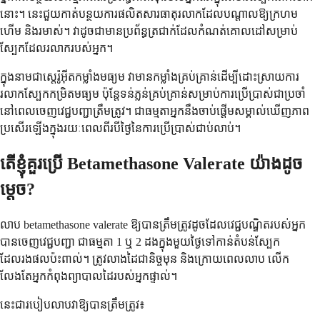
នោះ។ នេះជួយកាត់បន្ថយការផលិតសារធាតុរលាកដែលបណ្តាលឱ្យក្រហម
ហើម និងរមាស់។ វាដូចជាមានប្រព័ន្ធត្រជាក់ដែលកំណត់គោលដៅសម្រាប់
ស្បែកដែលរលាករបស់អ្នក។
ក្នុងនាមជាស្តេរ៉ូអ៊ីតកម្លាំងមធ្យម វាមានកម្លាំងគ្រប់គ្រាន់ដើម្បីដោះស្រាយការ
រលាកស្បែកកម្រិតមធ្យម ប៉ុន្តែទន់ភ្លន់គ្រប់គ្រាន់សម្រាប់ការប្រើប្រាស់ជាប្រចាំ
នៅពេលចេញវេជ្ជបញ្ជាត្រឹមត្រូវ។ ជាធម្មតាអ្នកនឹងចាប់ផ្តើមសម្គាល់ឃើញភាព
ប្រសើរឡើងក្នុងរយៈពេលពីរបីថ្ងៃនៃការប្រើប្រាស់ជាប់លាប់។
តើខ្ញុំគួរប្រើ Betamethasone Valerate យ៉ាងដូច
ម្តេច?
លាប betamethasone valerate ឱ្យបានត្រឹមត្រូវដូចដែលវេជ្ជបណ្ឌិតរបស់អ្នក
បានចេញវេជ្ជបញ្ជា ជាធម្មតា 1 ឬ 2 ដងក្នុងមួយថ្ងៃទៅកាន់តំបន់ស្បែក
ដែលរងផលប៉ះពាល់។ ត្រូវលាងដៃជានិច្ចមុន និងក្រោយពេលលាប លើក
លែងតែអ្នកកំពុងព្យាបាលដៃរបស់អ្នកផ្ទាល់។
នេះជារបៀបលាបវាឱ្យបានត្រឹមត្រូវ៖