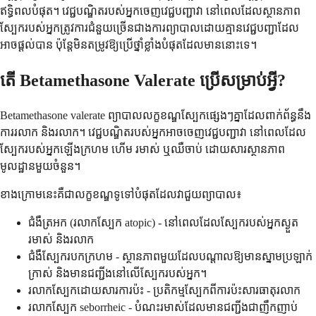
ឥទ្ធិពលបំផុត។ វេជ្ជបណ្ឌិតរបស់អ្នកចេញវេជ្ជបញ្ជាវា នៅពេលដែលស្ថានភាព
ស្បែករបស់អ្នកត្រូវការជំនួយច្រើនជាងការព្យាបាលដោយគ្មានវេជ្ជបញ្ជាដែល
អាចផ្តល់បាន ប៉ុន្តែមិនតម្រូវឱ្យប្រើថ្នាំខ្លាំងបំផុតដែលមាននោះទេ។
តើ Betamethasone Valerate ប្រើសម្រាប់អ្វី?
Betamethasone valerate ព្យាបាលលក្ខខណ្ឌស្បែកផ្សេងៗគ្នាដែលពាក់ព័ន្ធនឹង
ការរលាក និងរលាក។ វេជ្ជបណ្ឌិតរបស់អ្នកអាចចេញវេជ្ជបញ្ជាវា នៅពេលដែល
ស្បែករបស់អ្នកឡើងក្រហម ហើម រមាស់ ឬឈឺចាប់ ដោយសារស្ថានភាព
មូលដ្ឋានមួយចំនួន។
ខាងក្រោមនេះគឺជាលក្ខខណ្ឌទូទៅបំផុតដែលវាជួយព្យាបាល៖
ជំងឺត្រអក (រលាកស្បែក atopic) - នៅពេលដែលស្បែករបស់អ្នកស្ងួត
រមាស់ និងរលាក
ជំងឺស្បែករបកក្រហម - ស្ថានភាពមួយដែលបណ្តាលឱ្យមានស្នាមប្រឡាក់
ក្រាស់ និងមានជញ្ជីងនៅលើស្បែករបស់អ្នក។
រលាកស្បែកដោយសារការប៉ះ - ប្រតិកម្មស្បែកពីការប៉ះសារធាតុរលាក
រលាកស្បែក seborrheic - បំណះរមាស់ដែលមានជញ្ជីងជាញឹកញាប់