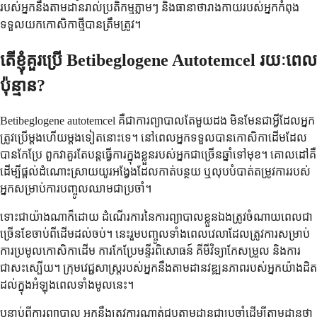
របស់​អ្នក​នឹង​តាមដាន​រាល់​ប្រតិកម្ម​ភ្លាមៗ និង​ធានា​ថា​រាងកាយ​របស់​អ្នក​កំពុង​
ទទួល​យក​កោសិកា​ថ្មី​បាន​ត្រឹមត្រូវ។
តើ​ខ្ញុំ​គួរ​ប្រើ Betibeglogene Autotemcel រយៈពេល​
ប៉ុន្មាន?
Betibeglogene autotemcel គឺជា​ការព្យាបាល​តែ​មួយ​ដង មិនមែន​ជា​អ្វី​ដែល​អ្នក​
ត្រូវ​ប្រើ​ម្តង​ហើយ​ម្តង​ទៀត​នោះទេ។ នៅពេល​អ្នក​ទទួល​បាន​កោសិកា​ដើម​ដែល​
បាន​កែប្រែ ពួកវា​គួរតែ​បន្ត​ធ្វើការ​ក្នុង​ខ្លួន​របស់​អ្នក​ជាច្រើន​ឆ្នាំ​ទៅ​មុខ។ គោលដៅ​គឺ​
ដើម្បី​ផ្តល់​ដំណោះស្រាយ​យូរអង្វែង​ដែល​កាត់បន្ថយ ឬ​លុបបំបាត់​តម្រូវការ​របស់​
អ្នក​សម្រាប់​ការ​បញ្ចូល​ឈាម​ជាប្រចាំ។
ទោះជាយ៉ាងណាក៏ដោយ ដំណើរការ​នៃ​ការព្យាបាល​ខ្លួនឯង​ត្រូវ​ចំណាយពេល​ជា
ច្រើន​ខែ​ចាប់ពី​ដើម​ដល់​ចប់។ នេះ​រួម​បញ្ចូល​ទាំង​ពេលវេលា​ដែល​ត្រូវការ​សម្រាប់​
ការ​ប្រមូល​កោសិកា​ដើម ការ​កែប្រែ​មន្ទីរពិសោធន៍ គីមីវិទ្យា​កែសម្រួល និង​ការ​
ជាសះស្បើយ។ ក្រុម​វេជ្ជសាស្ត្រ​របស់​អ្នក​នឹង​តាមដាន​វឌ្ឍនភាព​របស់​អ្នក​យ៉ាង​ដិត
ដល់​ក្នុង​អំឡុងពេល​ទាំងមូល​នេះ។
បន្ទាប់ពី​ការព្យាបាល អ្នក​នឹង​ត្រូវ​ការ​ណាត់ជួប​តាមដាន​ជាប្រចាំ​ដើម្បី​តាមដាន​ថា​