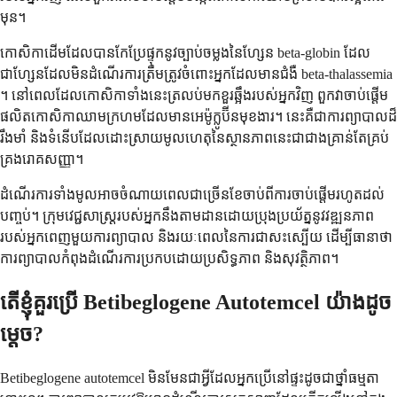
មុន។
កោសិកាដើមដែលបានកែប្រែផ្ទុកនូវច្បាប់ចម្លងនៃហ្សែន beta-globin ដែល
ជាហ្សែនដែលមិនដំណើរការត្រឹមត្រូវចំពោះអ្នកដែលមានជំងឺ beta-thalassemia
។ នៅពេលដែលកោសិកាទាំងនេះត្រលប់មកខួរឆ្អឹងរបស់អ្នកវិញ ពួកវាចាប់ផ្តើម
ផលិតកោសិកាឈាមក្រហមដែលមានអេម៉ូក្លូប៊ីនមុខងារ។ នេះគឺជាការព្យាបាលដ៏
រឹងមាំ និងទំនើបដែលដោះស្រាយមូលហេតុនៃស្ថានភាពនេះជាជាងគ្រាន់តែគ្រប់
គ្រងរោគសញ្ញា។
ដំណើរការទាំងមូលអាចចំណាយពេលជាច្រើនខែចាប់ពីការចាប់ផ្តើមរហូតដល់
បញ្ចប់។ ក្រុមវេជ្ជសាស្រ្តរបស់អ្នកនឹងតាមដានដោយប្រុងប្រយ័ត្ននូវវឌ្ឍនភាព
របស់អ្នកពេញមួយការព្យាបាល និងរយៈពេលនៃការជាសះស្បើយ ដើម្បីធានាថា
ការព្យាបាលកំពុងដំណើរការប្រកបដោយប្រសិទ្ធភាព និងសុវត្ថិភាព។
តើខ្ញុំគួរប្រើ Betibeglogene Autotemcel យ៉ាងដូច
ម្តេច?
Betibeglogene autotemcel មិនមែនជាអ្វីដែលអ្នកប្រើនៅផ្ទះដូចជាថ្នាំធម្មតា