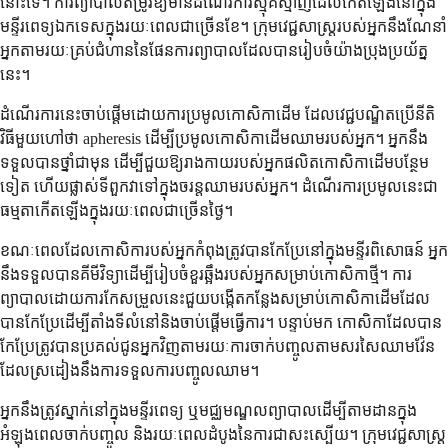
នោះទេ។ ការព្យាបាលតម្រូវឱ្យមានដំណើរការស្មុគស្មាញដែលកើតឡើងនៅក្នុង
មន្ទីរពេទ្យឯកទេសក្នុងរយៈពេលជាច្រើនខែ។ ក្រុមវេជ្ជសាស្រ្តរបស់អ្នកនឹងណែនាំ
អ្នកតាមរយៈគ្រប់ជំហាននៃផែនការព្យាបាលដែលបានរៀបចំយ៉ាងប្រុងប្រយ័ត្ន
នេះ។
ដំណើរការនេះចាប់ផ្តើមដោយការប្រមូលកោសិកាដើម ដែលវេជ្ជបណ្ឌិតប្រើនីតិ
វិធីមួយហៅថា apheresis ដើម្បីប្រមូលកោសិកាដើមឈាមរបស់អ្នក។ អ្នកនឹង
ទទួលបានថ្នាំជាមុន ដើម្បីជួយឱ្យរាងកាយរបស់អ្នកផលិតកោសិកាដើមបន្ថែម
ទៀត ហើយផ្លាស់ទីពួកវាទៅក្នុងចរន្តឈាមរបស់អ្នក។ ដំណើរការប្រមូលនេះជា
ធម្មតាកើតឡើងក្នុងរយៈពេលជាច្រើនថ្ងៃ។
ខណៈពេលដែលកោសិកា​របស់​អ្នក​កំពុង​ត្រូវ​បាន​កែប្រែ​នៅ​ក្នុង​មន្ទីរពិសោធន៍ អ្នក​
នឹង​ទទួល​បាន​គីមីវិទ្យា​ដើម្បី​រៀបចំ​ខួរឆ្អឹង​របស់​អ្នក​សម្រាប់​កោសិកា​ថ្មី។ ការ
ព្យាបាល​ដោយ​ការ​កែសម្រួល​នេះ​ជួយ​បង្កើត​កន្លែង​សម្រាប់​កោសិកា​ដើម​ដែល​
បាន​កែប្រែ​ដើម្បី​តាំង​ទី​លំនៅ​និង​ចាប់ផ្តើម​ធ្វើការ។ បន្ទាប់មក កោសិកា​ដែល​បាន​
កែប្រែ​ត្រូវ​បាន​ប្រគល់​ជូន​អ្នក​វិញ​តាមរយៈ​ការ​ចាក់​បញ្ចូល​តាម​សរសៃឈាម​វ៉ែន
ដែល​ស្រដៀង​នឹង​ការ​ទទួល​ការ​បញ្ចូល​ឈាម។
អ្នក​នឹង​ត្រូវ​ស្នាក់​នៅ​ក្នុង​មន្ទីរពេទ្យ ឬ​មជ្ឈមណ្ឌល​ព្យាបាល​ដើម្បី​តាមដាន​ក្នុង​
អំឡុង​ពេល​ចាក់​បញ្ចូល និង​រយៈពេល​ដំបូង​នៃ​ការ​ជាសះស្បើយ។ ក្រុម​វេជ្ជសាស្ត្រ​