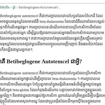
ទំព័រដើម
ថ្នាំ
Betibeglogene Autotemcel Intravenous Route
Betibeglogene autotemcel គឺជាការព្យាបាលដោយហ្សែនដែលបំបែកដី ដែល
អាចជួយមនុស្សដែលមានជំងឺ beta-thalassemia ដែលជាជំងឺឈាមដែលបន្សល់
ទុកពីកំណើតធ្ងន់ធ្ងរ។ ការព្យាបាលនេះដំណើរការដោយប្រើកោសិកាដើមដែល
បានកែប្រែរបស់អ្នក ដើម្បីជួយឱ្យរាងកាយរបស់អ្នកផលិតកោសិកាឈាមក្រហម
ដែលមានសុខភាពល្អ។ វាជាការព្យាបាលតែមួយដងដែលផ្តល់ក្តីសង្ឃឹមសម្រាប់
មនុស្សដែលបានតស៊ូជាមួយនឹងការបញ្ចូលឈាមញឹកញាប់ និងផលវិបាកដែល
កើតឡើងជាមួយពួកគេ។
តើ Betibeglogene Autotemcel ជាអ្វី?
Betibeglogene autotemcel គឺជាការព្យាបាលដោយហ្សែនដែលប្រើកោសិកា
ដើមឈាមរបស់អ្នកផ្ទាល់ដើម្បីព្យាបាល beta-thalassemia ។ ការព្យាបាលយ
កកោសិកាដើមរបស់អ្នក កែប្រែពួកវានៅក្នុងមន្ទីរពិសោធន៍ដើម្បីផ្ទុកច្បាប់ចម្លង
នៃហ្សែន beta-globin ដែលកំពុងដំណើរការ បន្ទាប់មកដាក់វាមកក្នុងខ្លួនរបស់
អ្នកវិញ។ គិតថាវាដូចជាការផ្តល់ឱ្យកោសិកា នូវការណែនាំត្រឹមត្រូវដើម្បីបង្កើតអេ
ម៉ូក្លូប៊ីនដែលមានសុខភាពល្អ ដែលជាប្រូតេអ៊ីនដែលដឹកអុកស៊ីសែនក្នុងឈាម