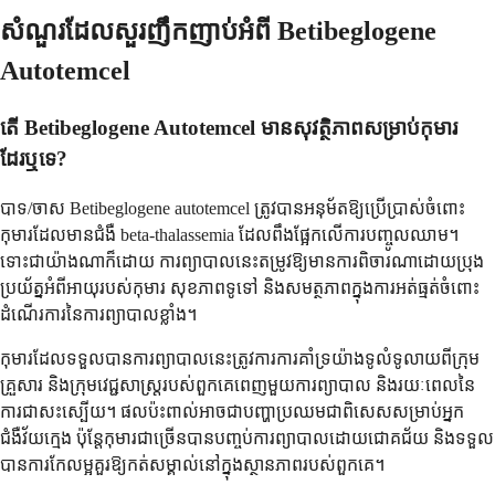
សំណួរដែលសួរញឹកញាប់អំពី Betibeglogene
Autotemcel
តើ Betibeglogene Autotemcel មានសុវត្ថិភាពសម្រាប់កុមារ
ដែរឬទេ?
បាទ/ចាស Betibeglogene autotemcel ត្រូវបានអនុម័តឱ្យប្រើប្រាស់ចំពោះ
កុមារដែលមានជំងឺ beta-thalassemia ដែលពឹងផ្អែកលើការបញ្ចូលឈាម។
ទោះជាយ៉ាងណាក៏ដោយ ការព្យាបាលនេះតម្រូវឱ្យមានការពិចារណាដោយប្រុង
ប្រយ័ត្នអំពីអាយុរបស់កុមារ សុខភាពទូទៅ និងសមត្ថភាពក្នុងការអត់ធ្មត់ចំពោះ
ដំណើរការនៃការព្យាបាលខ្លាំង។
កុមារដែលទទួលបានការព្យាបាលនេះត្រូវការការគាំទ្រយ៉ាងទូលំទូលាយពីក្រុម
គ្រួសារ និងក្រុមវេជ្ជសាស្ត្ររបស់ពួកគេពេញមួយការព្យាបាល និងរយៈពេលនៃ
ការជាសះស្បើយ។ ផលប៉ះពាល់អាចជាបញ្ហាប្រឈមជាពិសេសសម្រាប់អ្នក
ជំងឺវ័យក្មេង ប៉ុន្តែកុមារជាច្រើនបានបញ្ចប់ការព្យាបាលដោយជោគជ័យ និងទទួល
បានការកែលម្អគួរឱ្យកត់សម្គាល់នៅក្នុងស្ថានភាពរបស់ពួកគេ។