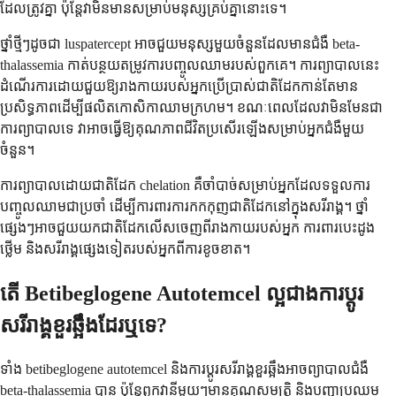
ដែលត្រូវគ្នា ប៉ុន្តែវាមិនមានសម្រាប់មនុស្សគ្រប់គ្នានោះទេ។
ថ្នាំថ្មីៗដូចជា luspatercept អាចជួយមនុស្សមួយចំនួនដែលមានជំងឺ beta-
thalassemia កាត់បន្ថយតម្រូវការបញ្ចូលឈាមរបស់ពួកគេ។ ការព្យាបាលនេះ
ដំណើរការដោយជួយឱ្យរាងកាយរបស់អ្នកប្រើប្រាស់ជាតិដែកកាន់តែមាន
ប្រសិទ្ធភាពដើម្បីផលិតកោសិកាឈាមក្រហម។ ខណៈពេលដែលវាមិនមែនជា
ការព្យាបាលទេ វាអាចធ្វើឱ្យគុណភាពជីវិតប្រសើរឡើងសម្រាប់អ្នកជំងឺមួយ
ចំនួន។
ការព្យាបាលដោយជាតិដែក chelation គឺចាំបាច់សម្រាប់អ្នកដែលទទួលការ
បញ្ចូលឈាមជាប្រចាំ ដើម្បីការពារការកកកុញជាតិដែកនៅក្នុងសរីរាង្គ។ ថ្នាំ
ផ្សេងៗអាចជួយយកជាតិដែកលើសចេញពីរាងកាយរបស់អ្នក ការពារបេះដូង
ថ្លើម និងសរីរាង្គផ្សេងទៀតរបស់អ្នកពីការខូចខាត។
តើ Betibeglogene Autotemcel ល្អជាងការប្តូរ
សរីរាង្គខួរឆ្អឹងដែរឬទេ?
ទាំង betibeglogene autotemcel និងការប្តូរសរីរាង្គខួរឆ្អឹងអាចព្យាបាលជំងឺ
beta-thalassemia បាន ប៉ុន្តែពួកវានីមួយៗមានគុណសម្បត្តិ និងបញ្ហាប្រឈម