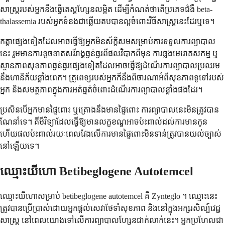
សាស្ត្ររបស់អ្នកនឹងធ្វើតេស្តហ្សែនលម្អិត ដើម្បីកំណត់ថាតើប្រភេទជំងឺ beta-
thalassemia របស់អ្នកទំនងជាឆ្លើយតបបានល្អចំពោះវិធីសាស្ត្រនេះដែរឬទេ។
កត្តាផ្សេងទៀតដែលអាចធ្វើឱ្យអ្នកមិនស័ក្តិសមសម្រាប់ការទទួលការព្យាបាល
នេះ រួមមានការខូចខាតសរីរាង្គធ្ងន់ធ្ងរពីផលវិបាកពីមុន ការឆ្លងមេរោគសកម្ម ឬ
ស្ថានភាពសុខភាពធ្ងន់ធ្ងរផ្សេងទៀតដែលអាចធ្វើឱ្យដំណើរការព្យាបាលប្រឈម
នឹងហានិភ័យខ្លាំងពេក។ គ្រូពេទ្យរបស់អ្នកក៏នឹងពិចារណាអំពីសុខភាពទូទៅរបស់
អ្នក និងសមត្ថភាពក្នុងការអត់ធ្មត់ចំពោះដំណើរការព្យាបាលខ្លាំងផងដែរ។
ប្រសិនបើអ្នកមានផ្ទៃពោះ ឬគ្រោងនឹងមានផ្ទៃពោះ ការព្យាបាលនេះមិនត្រូវបាន
ណែនាំទេ។ គីមីវិទ្យាដែលធ្វើឱ្យមានលក្ខខណ្ឌអាចប៉ះពាល់ដល់ការមានកូន
ហើយផលប៉ះពាល់រយៈពេលវែងលើការមានផ្ទៃពោះមិនទាន់ត្រូវបានយល់ច្បាស់
នៅឡើយទេ។
ឈ្មោះយីហោ Betibeglogene Autotemcel
ឈ្មោះយីហោសម្រាប់ betibeglogene autotemcel គឺ Zynteglo ។ ឈ្មោះនេះ
ត្រូវបានប្រើប្រាស់ដោយអ្នកផ្តល់សេវាថែទាំសុខភាព និងនៅក្នុងអក្សរសិល្ប៍វេជ្ជ
សាស្ត្រ នៅពេលយោងទៅលើការព្យាបាលហ្សែនជាក់លាក់នេះ។ អ្នកប្រហែលជា