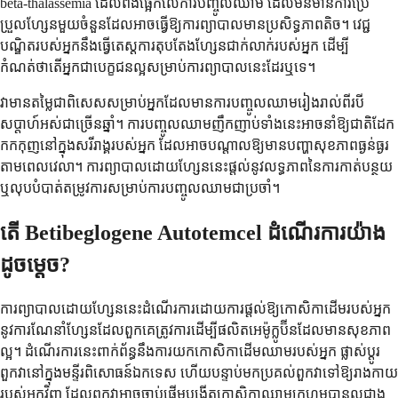
beta-thalassemia ដែលពឹងផ្អែកលើការបញ្ចូលឈាម ដែលមិនមានការប្រែ
ប្រួលហ្សែនមួយចំនួនដែលអាចធ្វើឱ្យការព្យាបាលមានប្រសិទ្ធភាពតិច។ វេជ្ជ
បណ្ឌិតរបស់អ្នកនឹងធ្វើតេស្តការតុបតែងហ្សែនជាក់លាក់របស់អ្នក ដើម្បី
កំណត់ថាតើអ្នកជាបេក្ខជនល្អសម្រាប់ការព្យាបាលនេះដែរឬទេ។
វាមានតម្លៃជាពិសេសសម្រាប់អ្នកដែលមានការបញ្ចូលឈាមរៀងរាល់ពីរបី
សប្តាហ៍អស់ជាច្រើនឆ្នាំ។ ការបញ្ចូលឈាមញឹកញាប់ទាំងនេះអាចនាំឱ្យជាតិដែក
កកកុញនៅក្នុងសរីរាង្គរបស់អ្នក ដែលអាចបណ្តាលឱ្យមានបញ្ហាសុខភាពធ្ងន់ធ្ងរ
តាមពេលវេលា។ ការព្យាបាលដោយហ្សែននេះផ្តល់នូវលទ្ធភាពនៃការកាត់បន្ថយ
ឬលុបបំបាត់តម្រូវការសម្រាប់ការបញ្ចូលឈាមជាប្រចាំ។
តើ Betibeglogene Autotemcel ដំណើរការយ៉ាង
ដូចម្តេច?
ការព្យាបាលដោយហ្សែននេះដំណើរការដោយការផ្តល់ឱ្យកោសិកាដើមរបស់អ្នក
នូវការណែនាំហ្សែនដែលពួកគេត្រូវការដើម្បីផលិតអេម៉ូក្លូប៊ីនដែលមានសុខភាព
ល្អ។ ដំណើរការនេះពាក់ព័ន្ធនឹងការយកកោសិកាដើមឈាមរបស់អ្នក ផ្លាស់ប្តូរ
ពួកវានៅក្នុងមន្ទីរពិសោធន៍ឯកទេស ហើយបន្ទាប់មកប្រគល់ពួកវាទៅឱ្យរាងកាយ
របស់អ្នកវិញ ដែលពួកវាអាចចាប់ផ្តើមបង្កើតកោសិកាឈាមក្រហមបានល្អជាង