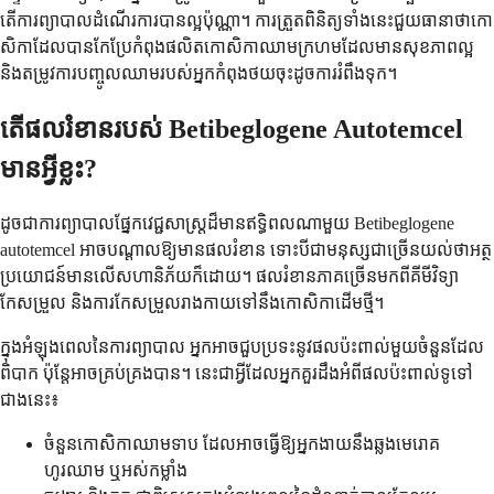
តើ​ការព្យាបាល​ដំណើរការ​បាន​ល្អ​ប៉ុណ្ណា។ ការ​ត្រួតពិនិត្យ​ទាំងនេះ​ជួយ​ធានា​ថា​កោ
សិកា​ដែល​បាន​កែប្រែ​កំពុង​ផលិត​កោសិកា​ឈាម​ក្រហម​ដែលមាន​សុខភាព​ល្អ
និង​តម្រូវការ​បញ្ចូល​ឈាម​របស់​អ្នក​កំពុង​ថយចុះ​ដូច​ការ​រំពឹងទុក។
តើ​ផល​រំខាន​របស់ Betibeglogene Autotemcel
មាន​អ្វីខ្លះ?
ដូច​ជា​ការព្យាបាល​ផ្នែក​វេជ្ជសាស្ត្រ​ដ៏​មាន​ឥទ្ធិពល​ណាមួយ Betibeglogene
autotemcel អាច​បណ្តាល​ឱ្យ​មាន​ផល​រំខាន ទោះបីជា​មនុស្ស​ជាច្រើន​យល់​ថា​អត្ថ
ប្រយោជន៍​មាន​លើស​ហានិភ័យ​ក៏ដោយ។ ផល​រំខាន​ភាគច្រើន​មកពី​គីមីវិទ្យា​
កែសម្រួល និង​ការ​កែសម្រួល​រាងកាយ​ទៅ​នឹង​កោសិកា​ដើម​ថ្មី។
ក្នុងអំឡុងពេលនៃការព្យាបាល អ្នកអាចជួបប្រទះនូវផលប៉ះពាល់មួយចំនួនដែល
ពិបាក ប៉ុន្តែអាចគ្រប់គ្រងបាន។ នេះជាអ្វីដែលអ្នកគួរដឹងអំពីផលប៉ះពាល់ទូទៅ
ជាងនេះ៖
ចំនួនកោសិកាឈាមទាប ដែលអាចធ្វើឱ្យអ្នកងាយនឹងឆ្លងមេរោគ
ហូរឈាម ឬអស់កម្លាំង