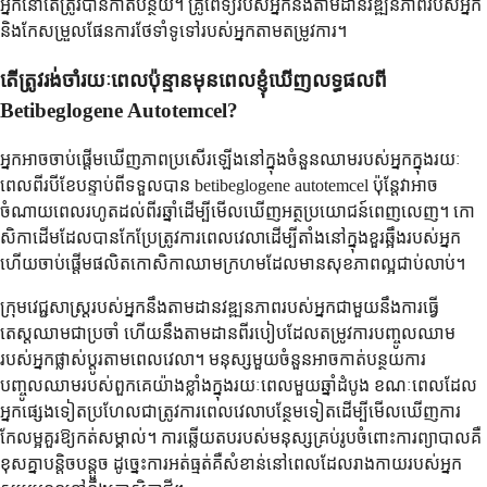
អ្នកនៅតែត្រូវបានកាត់បន្ថយ។ គ្រូពេទ្យរបស់អ្នកនឹងតាមដានវឌ្ឍនភាពរបស់អ្នក
និងកែសម្រួលផែនការថែទាំទូទៅរបស់អ្នកតាមតម្រូវការ។
តើត្រូវរង់ចាំរយៈពេលប៉ុន្មានមុនពេលខ្ញុំឃើញលទ្ធផលពី
Betibeglogene Autotemcel?
អ្នកអាចចាប់ផ្តើមឃើញភាពប្រសើរឡើងនៅក្នុងចំនួនឈាមរបស់អ្នកក្នុងរយៈ
ពេលពីរបីខែបន្ទាប់ពីទទួលបាន betibeglogene autotemcel ប៉ុន្តែវាអាច
ចំណាយពេលរហូតដល់ពីរឆ្នាំដើម្បីមើលឃើញអត្ថប្រយោជន៍ពេញលេញ។ កោ
សិកាដើមដែលបានកែប្រែត្រូវការពេលវេលាដើម្បីតាំងនៅក្នុងខួរឆ្អឹងរបស់អ្នក
ហើយចាប់ផ្តើមផលិតកោសិកាឈាមក្រហមដែលមានសុខភាពល្អជាប់លាប់។
ក្រុមវេជ្ជសាស្រ្តរបស់អ្នកនឹងតាមដានវឌ្ឍនភាពរបស់អ្នកជាមួយនឹងការធ្វើ
តេស្តឈាមជាប្រចាំ ហើយនឹងតាមដានពីរបៀបដែលតម្រូវការបញ្ចូលឈាម
របស់អ្នកផ្លាស់ប្តូរតាមពេលវេលា។ មនុស្សមួយចំនួនអាចកាត់បន្ថយការ
បញ្ចូលឈាមរបស់ពួកគេយ៉ាងខ្លាំងក្នុងរយៈពេលមួយឆ្នាំដំបូង ខណៈពេលដែល
អ្នកផ្សេងទៀតប្រហែលជាត្រូវការពេលវេលាបន្ថែមទៀតដើម្បីមើលឃើញការ
កែលម្អគួរឱ្យកត់សម្គាល់។ ការឆ្លើយតបរបស់មនុស្សគ្រប់រូបចំពោះការព្យាបាលគឺ
ខុសគ្នាបន្តិចបន្តួច ដូច្នេះការអត់ធ្មត់គឺសំខាន់នៅពេលដែលរាងកាយរបស់អ្នក