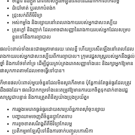
ចង្អោរ និងក្អួត ជាពិសេសក្នុងអំឡុងពេលនៃដំណាក់កាលកែលម្អ
ដំបៅមាត់ ឬរលាកបំពង់ក
ជ្រុះសក់ពីគីមីវិទ្យា
អស់កម្លាំង និងខ្សោយនៅពេលរាងកាយរបស់អ្នកជាសះស្បើយ
គ្រុនក្តៅ និងញាក់ ដែលអាចជាសញ្ញានៃរាងកាយរបស់អ្នកដែលសម្រប
ខ្លួនទៅនឹងការព្យាបាល
ផលប៉ះពាល់ទាំងនេះជាធម្មតាមានរយៈពេលខ្លី ហើយប្រសើរឡើងនៅពេលដែល
រាងកាយរបស់អ្នកជាសះស្បើយពីការព្យាបាល។ ក្រុមវេជ្ជសាស្ត្ររបស់អ្នកនឹងផ្តល់
ថ្នាំ និងការថែទាំគាំទ្រ ដើម្បីជួយគ្រប់គ្រងរោគសញ្ញាទាំងនេះ និងរក្សាអ្នកឱ្យមាន
ផាសុកភាពតាមដែលអាចធ្វើទៅបាន។
ក៏មានផលប៉ះពាល់មួយចំនួនដែលមិនសូវកើតមាន ប៉ុន្តែកាន់តែធ្ងន់ធ្ងរដែលត្រូវ
ដឹងផងដែរ។ ផលវិបាកកម្រទាំងនេះតម្រូវឱ្យមានការយកចិត្តទុកដាក់ខាងវេជ្ជ
សាស្ត្រជាបន្ទាន់ និងការត្រួតពិនិត្យយ៉ាងប្រុងប្រយ័ត្ន៖
ការឆ្លងមេរោគធ្ងន់ធ្ងរដោយសារប្រព័ន្ធភាពស៊ាំចុះខ្សោយ
បញ្ហាឈាមចេញពីចំនួនប្លាកែតទាប
ការខូចខាតសរីរាង្គពីគីមីវិទ្យាកែលម្អ
ប្រតិកម្មអាឡែស៊ីទៅនឹងការចាក់បញ្ចូលកោសិកា