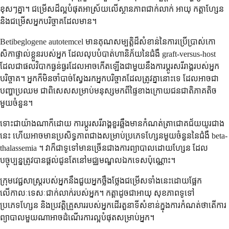
ខុសៗគ្នា។ ជម្រើសដ៏ល្អបំផុតអាស្រ័យលើស្ថានភាពជាក់លាក់ អាយុ កត្តាហ្សែន
និងជម្រើសអ្នកបរិច្ចាគដែលមាន។
Betibeglogene autotemcel មានគុណសម្បត្តិដ៏សំខាន់នៃការប្រើប្រាស់កោ
សិកាផ្ទាល់ខ្លួនរបស់អ្នក ដែលលុបបំបាត់ហានិភ័យនៃជំងឺ graft-versus-host
ដែលជាផលវិបាកធ្ងន់ធ្ងរដែលអាចកើតឡើងជាមួយនឹងការប្តូរសរីរាង្គរបស់អ្នក
បរិច្ចាគ។ អ្នកក៏មិនចាំបាច់ស្វែងរកអ្នកបរិច្ចាគដែលត្រូវគ្នានោះទេ ដែលអាចជា
បញ្ហាប្រឈម ជាពិសេសសម្រាប់មនុស្សមកពីផ្ទៃខាងក្រោយជនជាតិភាគតិច
មួយចំនួន។
ទោះជាយ៉ាងណាក៏ដោយ ការប្តូរសរីរាង្គខួរឆ្អឹងមានកំណត់ត្រាជោគជ័យយូរជាង
នេះ ហើយអាចមានប្រសិទ្ធភាពជាងសម្រាប់ប្រភេទហ្សែនមួយចំនួននៃជំងឺ beta-
thalassemia ។ វាក៏ជាទូទៅមានច្រើនជាងការព្យាបាលដោយហ្សែន ដែល
បច្ចុប្បន្នត្រូវបានផ្តល់ជូនតែនៅមជ្ឈមណ្ឌលឯកទេសប៉ុណ្ណោះ។
ក្រុមវេជ្ជសាស្ត្ររបស់អ្នកនឹងជួយអ្នកថ្លឹងថ្លែងជម្រើសទាំងនេះដោយផ្អែក
លើកាលៈទេសៈជាក់លាក់របស់អ្នក។ កត្តាដូចជាអាយុ សុខភាពទូទៅ
ប្រភេទហ្សែន និងប្រវត្តិគ្រួសាររបស់អ្នកដើរតួនាទីសំខាន់ក្នុងការកំណត់ថាតើការ
ព្យាបាលមួយណាអាចដំណើរការល្អបំផុតសម្រាប់អ្នក។