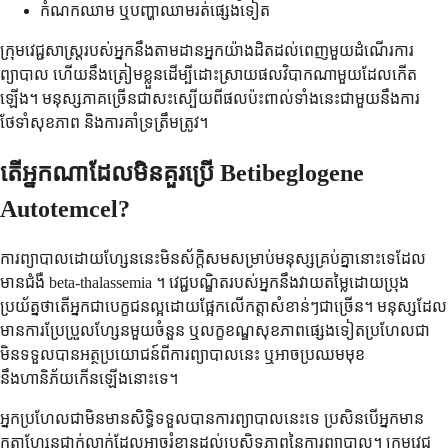
កំណកឈាម ឬបញ្ហាឈាមរត់ផ្សេងទៀត
ក្រុមវេជ្ជសាស្ត្ររបស់អ្នកនឹងតាមដានអ្នកយ៉ាងដិតដល់ពេញមួយដំណើរការ
ព្យាបាល ហើយនឹងត្រៀមខ្លួនដើម្បីដោះស្រាយផលវិបាកណាមួយដែលកើត
ឡើង។ មនុស្សភាគច្រើនជាសះស្បើយពីផលប៉ះពាល់ទាំងនេះជាមួយនឹងការ
ថែទាំសុខភាព និងការគាំទ្រត្រឹមត្រូវ។
តើអ្នកណាដែលមិនគួរប្រើ Betibeglogene
Autotemcel?
ការព្យាបាលដោយហ្សែននេះមិនស័ក្តិសមសម្រាប់មនុស្សគ្រប់គ្នានោះទេដែល
មានជំងឺ beta-thalassemia ។ វេជ្ជបណ្ឌិតរបស់អ្នកនឹងវាយតម្លៃដោយប្រុង
ប្រយ័ត្នថាតើអ្នកជាបេក្ខជនល្អដោយផ្អែកលើកត្តាសំខាន់ៗជាច្រើន។ មនុស្សដែល
មានការប្រែប្រួលហ្សែនមួយចំនួន ឬលក្ខខណ្ឌសុខភាពផ្សេងទៀតប្រហែលជា
មិនទទួលបានអត្ថប្រយោជន៍ពីការព្យាបាលនេះ ឬអាចប្រឈមមុខ
នឹងហានិភ័យកើនឡើងនោះទេ។
អ្នកប្រហែលជាមិនមានសិទ្ធិទទួលបានការព្យាបាលនេះទេ ប្រសិនបើអ្នកមាន
កត្តាហ្សែនជាក់លាក់ដែលអាចរំខានដល់ប្រសិទ្ធភាពនៃការព្យាបាល។ ក្រុមវេជ្ជ