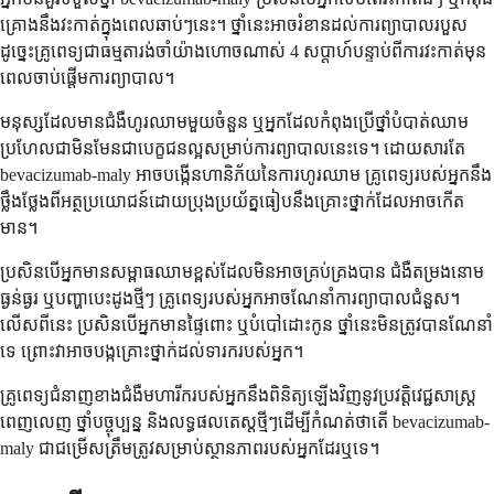
គ្រោង​នឹង​វះកាត់​ក្នុង​ពេល​ឆាប់ៗ​នេះ។ ថ្នាំ​នេះ​អាច​រំខាន​ដល់​ការ​ព្យាបាល​របួស
ដូច្នេះ​គ្រូពេទ្យ​ជា​ធម្មតា​រង់ចាំ​យ៉ាង​ហោច​ណាស់ 4 សប្តាហ៍​បន្ទាប់​ពី​ការ​វះកាត់​មុន​
ពេល​ចាប់ផ្តើម​ការ​ព្យាបាល។
មនុស្ស​ដែល​មាន​ជំងឺ​ហូរ​ឈាម​មួយ​ចំនួន ឬ​អ្នក​ដែល​កំពុង​ប្រើ​ថ្នាំ​បំបាត់​ឈាម​
ប្រហែល​ជា​មិន​មែន​ជា​បេក្ខជន​ល្អ​សម្រាប់​ការ​ព្យាបាល​នេះ​ទេ។ ដោយសារ​តែ
bevacizumab-maly អាច​បង្កើន​ហានិភ័យ​នៃ​ការ​ហូរ​ឈាម គ្រូពេទ្យ​របស់​អ្នក​នឹង​
ថ្លឹងថ្លែង​ពី​អត្ថប្រយោជន៍​ដោយ​ប្រុងប្រយ័ត្ន​ធៀប​នឹង​គ្រោះថ្នាក់​ដែលអាច​កើត​
មាន។
ប្រសិនបើ​អ្នក​មាន​សម្ពាធ​ឈាម​ខ្ពស់​ដែល​មិន​អាច​គ្រប់គ្រង​បាន ជំងឺ​តម្រងនោម​
ធ្ងន់ធ្ងរ ឬ​បញ្ហា​បេះដូង​ថ្មីៗ គ្រូពេទ្យ​របស់​អ្នក​អាច​ណែនាំ​ការព្យាបាល​ជំនួស។
លើសពីនេះ ប្រសិនបើ​អ្នក​មាន​ផ្ទៃពោះ ឬ​បំបៅ​ដោះ​កូន ថ្នាំ​នេះ​មិន​ត្រូវ​បាន​ណែនាំ​
ទេ ព្រោះ​វា​អាច​បង្ក​គ្រោះថ្នាក់​ដល់​ទារក​របស់​អ្នក។
គ្រូពេទ្យ​ជំនាញ​ខាង​ជំងឺ​មហារីក​របស់​អ្នក​នឹង​ពិនិត្យ​ឡើងវិញ​នូវ​ប្រវត្តិ​វេជ្ជសាស្ត្រ​
ពេញលេញ ថ្នាំ​បច្ចុប្បន្ន និង​លទ្ធផល​តេស្ត​ថ្មីៗ​ដើម្បី​កំណត់​ថា​តើ bevacizumab-
maly ជា​ជម្រើស​ត្រឹមត្រូវ​សម្រាប់​ស្ថានភាព​របស់​អ្នក​ដែរ​ឬ​ទេ។