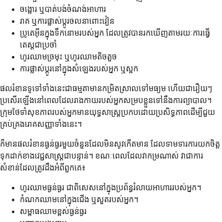
ចង្អោរ ឬបាត់បង់ចំណង់អាហារ
រាគ ឬការផ្លាស់ប្តូរចលនាពោះវៀន
ប្រូតេអ៊ីនក្នុងទឹកនោមរបស់អ្នក ដែលត្រូវបានរកឃើញតាមរយៈការធ្វើ
តេស្តជាប្រចាំ
ហូរឈាមច្រមុះ ឬហូរឈាមតិចតួច
ការផ្លាស់ប្តូរនៅក្នុងសំឡេងរបស់អ្នក ឬស្អក
ផលរំខានទូទៅទាំងនេះជាធម្មតាមានកម្រិតស្រាលទៅមធ្យម ហើយជារឿយៗ
ប្រសើរឡើងនៅពេលដែលរាងកាយរបស់អ្នកសម្របខ្លួនទៅនឹងការព្យាបាល។
ក្រុមថែទាំសុខភាពរបស់អ្នកមានយុទ្ធសាស្ត្រប្រកបដោយប្រសិទ្ធភាពដើម្បីជួយ
គ្រប់គ្រងរោគសញ្ញាទាំងនេះ។
ក៏មានផលរំខានធ្ងន់ធ្ងរមួយចំនួនដែលមិនសូវកើតមាន ដែលទាមទារការយកចិត្ត
ទុកដាក់ខាងវេជ្ជសាស្ត្រជាបន្ទាន់។ ខណៈពេលដែលវាកម្រណាស់ វាជាការ
សំខាន់ដែលត្រូវដឹងអំពីពួកគេ៖
ហូរឈាមធ្ងន់ធ្ងរ ជាពិសេសនៅក្នុងប្រព័ន្ធរំលាយអាហាររបស់អ្នក។
កំណកឈាមនៅក្នុងជើង ឬសួតរបស់អ្នក។
សម្ពាធឈាមខ្ពស់ធ្ងន់ធ្ងរ