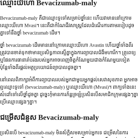
ឈ្មោះ​យីហោ Bevacizumab-maly
Bevacizumab-maly គឺជា​ឈ្មោះ​ទូទៅ​សម្រាប់​ថ្នាំ​នេះ ហើយ​វា​មាន​នៅ​ក្រោម​
ឈ្មោះ​យីហោ Mvasi។ នេះ​គឺជា​កំណែ​ជីវសាស្ត្រ​ដែល​ដំណើរការ​តាម​របៀប​ដូច
គ្នា​ទៅ​នឹង​ថ្នាំ bevacizumab ដើម។
ថ្នាំ bevacizumab ដើម​មាន​នៅ​ក្រោម​ឈ្មោះ​យីហោ Avastin ហើយ​ថ្នាំ​ទាំងពីរ​
ត្រូវ​បាន​ចាត់​ទុក​ថា​មាន​ប្រសិទ្ធភាព​ស្មើគ្នា​ក្នុង​ការ​ព្យាបាល​ជំងឺ​មហារីក។ គ្រូពេទ្យ
ឬ​ផែនការ​ធានា​រ៉ាប់រង​របស់​អ្នក​អាច​ពេញចិត្ត​កំណែ​មួយ​ជាង​កំណែ​មួយ​ទៀត
ប៉ុន្តែ​ទាំងពីរ​ផ្តល់​អត្ថប្រយោជន៍​ព្យាបាល​ដូចគ្នា។
នៅ​ពេល​ពិភាក្សា​អំពី​ការព្យាបាល​របស់​អ្នក​ជាមួយ​អ្នក​ផ្តល់​សេវា​សុខភាព អ្នក​អាច​
ឮ​ឈ្មោះ​ទូទៅ (bevacizumab-maly) ឬ​ឈ្មោះ​យីហោ (Mvasi)។ ពាក្យ​ទាំងនេះ​
សំដៅ​ទៅ​លើ​ថ្នាំ​ដូចគ្នា ដូច្នេះ​កុំ​មាន​ការ​ភ័ន្តច្រឡំ​ប្រសិនបើ​សមាជិក​ក្រុម​ផ្សេងៗ​គ្នា​
ប្រើ​ឈ្មោះ​ផ្សេងៗ​គ្នា។
ជម្រើស​ជំនួស Bevacizumab-maly
ប្រសិនបើ bevacizumab-maly មិនស័ក្តិសមសម្រាប់អ្នកទេ ជម្រើសនៃការ