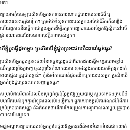
អ្នក។
ព្យាយាមកុំបារម្ភ ប្រសិនបើអ្នកខកខានការណាត់ជួបដោយសារជំងឺ ឬ
កាលៈទេសៈផ្សេងទៀត។ ក្រុមថែទាំសុខភាពរបស់អ្នកយល់ថាជីវិតកើតឡើង
ហើយពួកគេនឹងធ្វើការជាមួយអ្នកដើម្បីរក្សាការព្យាបាលរបស់អ្នកឱ្យស្ថិតនៅលើ
ផ្លូវ ខណៈពេលដែលធានាសុវត្ថិភាពរបស់អ្នក។
តើខ្ញុំគួរធ្វើដូចម្តេច ប្រសិនបើខ្ញុំជួបប្រទះផលប៉ះពាល់ធ្ងន់ធ្ងរ?
ប្រសិនបើអ្នកជួបប្រទះផលរំខានធ្ងន់ធ្ងរដូចជាពិបាកដកដង្ហើម ហូរឈាមខ្លាំង
ឈឺក្បាលខ្លាំងភ្លាមៗ ឬសញ្ញានៃកំណកឈាម សូមស្វែងរកការយកចិត្តទុកដាក់
ខាងវេជ្ជសាស្ត្រជាបន្ទាន់។ កុំរង់ចាំការណាត់ជួបលើកក្រោយរបស់អ្នក ប្រសិនបើ
អ្នកកំពុងជួបប្រទះរោគសញ្ញាធ្ងន់ធ្ងរ។
សម្រាប់ផលរំខានដែលមិនសូវធ្ងន់ធ្ងរប៉ុន្តែគួរឱ្យព្រួយបារម្ភ សូមទាក់ទងក្រុមជំងឺ
មហារីករបស់អ្នកក្នុងអំឡុងពេលម៉ោងធ្វើការ។ ពួកគេអាចផ្តល់ការណែនាំអំពីការ
គ្រប់គ្រងរោគសញ្ញា និងកំណត់ថាតើការកែសម្រួលការព្យាបាលណាមួយត្រូវបាន
ទាមទារដែរឬទេ។
មជ្ឈមណ្ឌលព្យាបាលរបស់អ្នកគួរតែផ្តល់ឱ្យអ្នកនូវព័ត៌មានទំនាក់ទំនងជាក់លាក់