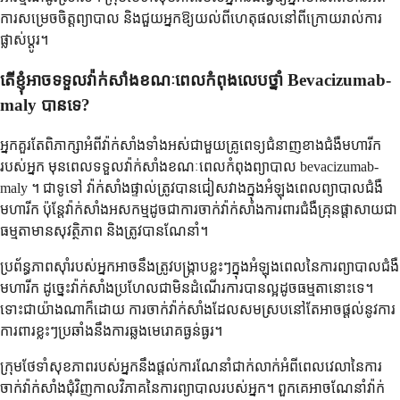
ការសម្រេចចិត្តព្យាបាល និងជួយអ្នកឱ្យយល់ពីហេតុផលនៅពីក្រោយរាល់ការ
ផ្លាស់ប្តូរ។
តើខ្ញុំអាចទទួលវ៉ាក់សាំងខណៈពេលកំពុងលេបថ្នាំ Bevacizumab-
maly បានទេ?
អ្នកគួរតែពិភាក្សាអំពីវ៉ាក់សាំងទាំងអស់ជាមួយគ្រូពេទ្យជំនាញខាងជំងឺមហារីក
របស់អ្នក មុនពេលទទួលវ៉ាក់សាំងខណៈពេលកំពុងព្យាបាល bevacizumab-
maly ។ ជាទូទៅ វ៉ាក់សាំងផ្ទាល់ត្រូវបានជៀសវាងក្នុងអំឡុងពេលព្យាបាលជំងឺ
មហារីក ប៉ុន្តែវ៉ាក់សាំងអសកម្មដូចជាការចាក់វ៉ាក់សាំងការពារជំងឺគ្រុនផ្តាសាយជា
ធម្មតាមានសុវត្ថិភាព និងត្រូវបានណែនាំ។
ប្រព័ន្ធភាពស៊ាំរបស់អ្នកអាចនឹងត្រូវបង្ក្រាបខ្លះៗក្នុងអំឡុងពេលនៃការព្យាបាលជំងឺ
មហារីក ដូច្នេះវ៉ាក់សាំងប្រហែលជាមិនដំណើរការបានល្អដូចធម្មតានោះទេ។
ទោះជាយ៉ាងណាក៏ដោយ ការចាក់វ៉ាក់សាំងដែលសមស្របនៅតែអាចផ្តល់នូវការ
ការពារខ្លះៗប្រឆាំងនឹងការឆ្លងមេរោគធ្ងន់ធ្ងរ។
ក្រុមថែទាំសុខភាពរបស់អ្នកនឹងផ្តល់ការណែនាំជាក់លាក់អំពីពេលវេលានៃការ
ចាក់វ៉ាក់សាំងជុំវិញកាលវិភាគនៃការព្យាបាលរបស់អ្នក។ ពួកគេអាចណែនាំវ៉ាក់