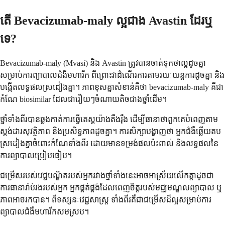
តើ Bevacizumab-maly ល្អជាង Avastin ដែរឬ
ទេ?
Bevacizumab-maly (Mvasi) និង Avastin ត្រូវបានចាត់ទុកថាល្អដូចគ្នា
សម្រាប់ការព្យាបាលជំងឺមហារីក ពីព្រោះវាដំណើរការតាមរយៈយន្តការដូចគ្នា និង
បង្កើតលទ្ធផលស្រដៀងគ្នា។ ភាពខុសគ្នាសំខាន់គឺថា bevacizumab-maly គឺជា
កំណែ biosimilar ដែលជារឿយៗចំណាយតិចជាងថ្នាំដើម។
ថ្នាំទាំងពីរបានឆ្លងកាត់ការធ្វើតេស្តយ៉ាងតឹងរ៉ឹង ដើម្បីធានាថាពួកគេបំពេញតាម
ស្តង់ដារសុវត្ថិភាព និងប្រសិទ្ធភាពដូចគ្នា។ ការសិក្សាបង្ហាញថា អ្នកជំងឺឆ្លើយតប
ស្រដៀងគ្នាចំពោះកំណែទាំងពីរ ដោយមានទម្រង់ផលប៉ះពាល់ និងលទ្ធផលនៃ
ការព្យាបាលប្រៀបធៀប។
ជម្រើសរបស់វេជ្ជបណ្ឌិតរបស់អ្នករវាងថ្នាំទាំងនេះអាចអាស្រ័យលើកត្តាដូចជា
ការធានារ៉ាប់រងរបស់អ្នក អ្នកផ្គត់ផ្គង់ដែលពេញចិត្តរបស់មជ្ឈមណ្ឌលព្យាបាល ឬ
ភាពអាចរកបាន។ ពីទស្សនៈវេជ្ជសាស្ត្រ ទាំងពីរគឺជាជម្រើសដ៏ល្អសម្រាប់ការ
ព្យាបាលជំងឺមហារីកសមស្រប។