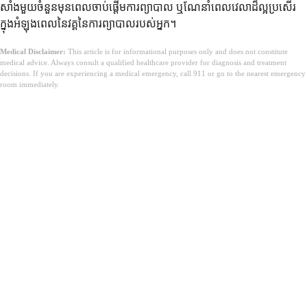
សាំងមួយចំនួនមុនពេលចាប់ផ្តើមការព្យាបាល ឬណែនាំពេលវេលាដ៏ល្អប្រសើរ
ក្នុងអំឡុងពេលនៃវគ្គនៃការព្យាបាលរបស់អ្នក។
Medical Disclaimer:
This article is for informational purposes only and does not constitute
medical advice. Always consult a qualified healthcare provider for diagnosis and treatment
decisions. If you are experiencing a medical emergency, call 911 or go to the nearest emergency
room immediately.