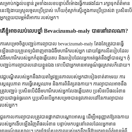
សម្រាប់កង្វល់បន្ទាន់ រួមទាំងលេខបន្ទាប់ពីម៉ោងធ្វើការផងដែរ។ រក្សាទុកព័ត៌មាន
នេះឱ្យងាយស្រួលចូលប្រើប្រាស់ ហើយកុំស្ទាក់ស្ទើរក្នុងការប្រើប្រាស់វា ប្រសិនបើ
អ្នកព្រួយបារម្ភអំពីអាការៈរបស់អ្នក។
តើខ្ញុំអាចឈប់លេបថ្នាំ Bevacizumab-maly បាននៅពេលណា?
ការសម្រេចចិត្តបញ្ឈប់ការព្យាបាល bevacizumab-maly តែងតែត្រូវបានធ្វើ
ឡើងដោយគ្រូពេទ្យជំនាញខាងជំងឺមហារីករបស់អ្នក ដោយផ្អែកលើរបៀបដែល
ជំងឺមហារីករបស់អ្នកកំពុងឆ្លើយតប និងរបៀបដែលអ្នកអត់ធ្មត់នឹងថ្នាំបានល្អ។ កុំ
បញ្ឈប់ការព្យាបាលដោយខ្លួនឯង ទោះបីជាអ្នកមានអារម្មណ៍ធូរស្រាលក៏ដោយ។
វេជ្ជបណ្ឌិតរបស់អ្នកនឹងវាយតម្លៃវឌ្ឍនភាពរបស់អ្នកជាទៀងទាត់តាមរយៈការ
ស្កេនរូបភាព ការធ្វើតេស្តឈាម និងការពិនិត្យរាងកាយ។ ការព្យាបាលអាចនឹង
ត្រូវបញ្ឈប់ ប្រសិនបើជំងឺមហារីករបស់អ្នកលែងឆ្លើយតប ប្រសិនបើផលរំខាន
ក្លាយជាធ្ងន់ធ្ងរពេក ឬប្រសិនបើអ្នកសម្រេចបាននូវគោលដៅនៃការព្យាបាល
របស់អ្នក។
ជួនកាលការព្យាបាលត្រូវបានផ្អាកជាបណ្តោះអាសន្ន ដើម្បីអនុញ្ញាតឱ្យរាងកាយ
របស់អ្នកងើបឡើងវិញពីផលរំខាន បន្ទាប់មកបន្តនៅពេលដែលអ្នកមាន
អារម្មណ៍ធូរស្រាល។ ក្រុមថែទាំសុខភាពរបស់អ្នកនឹងធ្វើឱ្យអ្នកមានព័ត៌មានអំពី