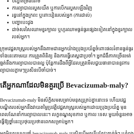
បញ្ហា​តម្រងនោម
ការព្យាបាលរបួសយឺត ឬការបើកររបួសឡើងវិញ
រន្ធនៅក្នុងក្រពះ ឬពោះវៀនរបស់អ្នក (ការដាល់)
បញ្ហាបេះដូង
ដាច់សរសៃឈាមខួរក្បាល ឬហូរឈាមធ្ងន់ធ្ងរផ្សេងទៀតនៅក្នុងខួរក្បាល
របស់អ្នក។
ក្រុមវេជ្ជសាស្ត្ររបស់អ្នកនឹងតាមដានអ្នកយ៉ាងប្រុងប្រយ័ត្នចំពោះផលរំខានធ្ងន់ធ្ងរ
ទាំងនេះតាមរយៈការត្រួតពិនិត្យ និងការធ្វើតេស្តជាប្រចាំ។ អ្នកជំងឺភាគច្រើនអត់
ធ្មត់នឹងការព្យាបាលបានល្អ ប៉ុន្តែការដឹងពីអ្វីដែលត្រូវមើលជួយធានាបាននូវការ
ព្យាបាលភ្លាមៗប្រសិនបើចាំបាច់។
តើអ្នកណាដែលមិនគួរប្រើ Bevacizumab-maly?
Bevacizumab-maly មិនស័ក្តិសមសម្រាប់មនុស្សគ្រប់គ្នានោះទេ ហើយវេជ្ជ
បណ្ឌិតរបស់អ្នកនឹងវាយតម្លៃប្រវត្តិវេជ្ជសាស្ត្ររបស់អ្នកដោយប្រុងប្រយ័ត្ន មុន
ពេលណែនាំការព្យាបាលនេះ។ លក្ខខណ្ឌសុខភាព ឬកាលៈទេសៈមួយចំនួនអាច
ធ្វើឱ្យថ្នាំនេះប្រថុយប្រថានពេកសម្រាប់អ្នក។
អ្នក​មិន​គួរ​ទទួល​ថ្នាំ bevacizumab-maly ប្រសិនបើ​អ្នក​ទើបតែ​វះកាត់​ធំៗ ឬ​កំពុង​