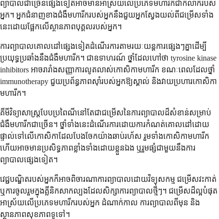
ព្យាបាលជាច្រើនផ្សេងទៀតអាចមានអាស្រ័យលើប្រភេទមហារីកជាក់លាក់របស់
អ្នក។ អ្នកជំនាញខាងជំងឺមហារីករបស់អ្នកនឹងជួយអ្នកស្វែងយល់ពីជម្រើសទាំង
នេះដោយផ្អែកលើស្ថានភាពបុគ្គលរបស់អ្នក។
ការព្យាបាលគោលដៅផ្សេងទៀតដំណើរការតាមរយៈយន្តការផ្សេងៗគ្នាដើម្បី
ប្រយុទ្ធប្រឆាំងនឹងជំងឺមហារីក។ ជាឧទាហរណ៍ ថ្នាំដែលហៅថា tyrosine kinase
inhibitors អាចរារាំងសញ្ញាការលូតលាស់កោសិកាមហារីក ខណៈពេលដែលថ្នាំ
immunotherapy ជួយប្រព័ន្ធភាពស៊ាំរបស់អ្នកឱ្យស្គាល់ និងវាយប្រហារកោសិកា
មហារីក។
គីមីវិទ្យាសាស្ត្របែបប្រពៃណីនៅតែជាជម្រើសនៃការព្យាបាលដ៏សំខាន់សម្រាប់
ជំងឺមហារីកជាច្រើន។ ថ្នាំទាំងនេះដំណើរការដោយការកំណត់គោលដៅដោយ
ផ្ទាល់ទៅលើកោសិកាដែលបែងចែកយ៉ាងឆាប់រហ័ស រួមទាំងកោសិកាមហារីក
ហើយអាចមានប្រសិទ្ធភាពខ្លាំងទាំងដោយខ្លួនឯង ឬរួមផ្សំជាមួយនឹងការ
ព្យាបាលផ្សេងទៀត។
វេជ្ជបណ្ឌិតរបស់អ្នកក៏អាចពិចារណាការព្យាបាលដោយវិទ្យុសកម្ម ជម្រើសវះកាត់
ឬការចូលរួមក្នុងគ្លីនិកសាកល្បងដែលសិក្សាការព្យាបាលថ្មីៗ។ ជម្រើសដ៏ល្អបំផុត
អាស្រ័យលើប្រភេទមហារីករបស់អ្នក ដំណាក់កាល ការព្យាបាលពីមុន និង
ស្ថានភាពសុខភាពទូទៅ។