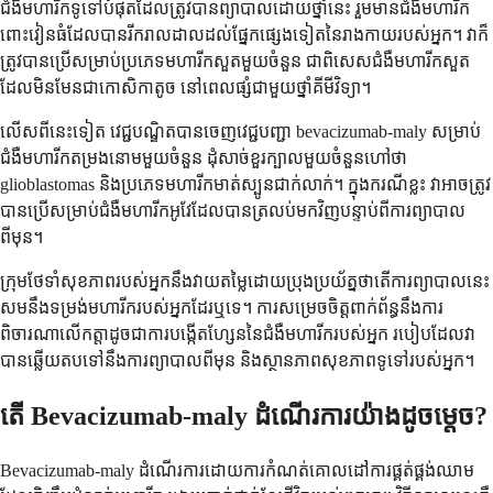
ជំងឺមហារីកទូទៅបំផុតដែលត្រូវបានព្យាបាលដោយថ្នាំនេះ រួមមានជំងឺមហារីក
ពោះវៀនធំដែលបានរីករាលដាលដល់ផ្នែកផ្សេងទៀតនៃរាងកាយរបស់អ្នក។ វាក៏
ត្រូវបានប្រើសម្រាប់ប្រភេទមហារីកសួតមួយចំនួន ជាពិសេសជំងឺមហារីកសួត
ដែលមិនមែនជាកោសិកាតូច នៅពេលផ្សំជាមួយថ្នាំគីមីវិទ្យា។
លើសពីនេះទៀត វេជ្ជបណ្ឌិតបានចេញវេជ្ជបញ្ជា bevacizumab-maly សម្រាប់
ជំងឺមហារីកតម្រងនោមមួយចំនួន ដុំសាច់ខួរក្បាលមួយចំនួនហៅថា
glioblastomas និងប្រភេទមហារីកមាត់ស្បូនជាក់លាក់។ ក្នុងករណីខ្លះ វាអាចត្រូវ
បានប្រើសម្រាប់ជំងឺមហារីកអូវែដែលបានត្រលប់មកវិញបន្ទាប់ពីការព្យាបាល
ពីមុន។
ក្រុមថែទាំសុខភាពរបស់អ្នកនឹងវាយតម្លៃដោយប្រុងប្រយ័ត្នថាតើការព្យាបាលនេះ
សមនឹងទម្រង់មហារីករបស់អ្នកដែរឬទេ។ ការសម្រេចចិត្តពាក់ព័ន្ធនឹងការ
ពិចារណាលើកត្តាដូចជាការបង្កើតហ្សែននៃជំងឺមហារីករបស់អ្នក របៀបដែលវា
បានឆ្លើយតបទៅនឹងការព្យាបាលពីមុន និងស្ថានភាពសុខភាពទូទៅរបស់អ្នក។
តើ Bevacizumab-maly ដំណើរការយ៉ាងដូចម្តេច?
Bevacizumab-maly ដំណើរការដោយការកំណត់គោលដៅការផ្គត់ផ្គង់ឈាម