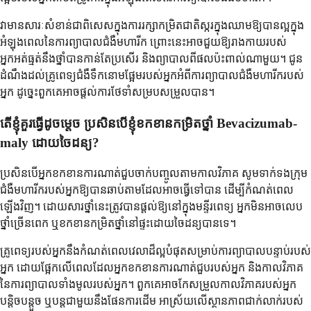
វាមានសារៈសំខាន់ជាពិសេសក្នុងការរក្សាកម្រិតជាតិស្ករក្នុងឈាមឱ្យបានល្អក្នុង
អំឡុងពេលនៃការព្យាបាលជំងឺមហារីក ព្រោះនេះអាចជួយឱ្យរាងកាយរបស់
អ្នកអត់ធ្មត់នឹងថ្នាំបានកាន់តែប្រសើរ និងព្យាបាលពីផលប៉ះពាល់ណាមួយ។ ជូន
ដំណឹងដល់គ្រូពេទ្យជំងឺទឹកនោមផ្អែមរបស់អ្នកអំពីការព្យាបាលជំងឺមហារីករបស់
អ្នក ដូច្នេះពួកគេអាចផ្តល់ការថែទាំសម្របសម្រួលបាន។
តើខ្ញុំគួរធ្វើដូចម្តេច ប្រសិនបើខ្ញុំខកខានកម្រិតថ្នាំ Bevacizumab-
maly ដោយចៃដន្យ?
ប្រសិនបើអ្នកខកខានការណាត់ជួបចាក់បញ្ចូលតាមកាលវិភាគ សូមទាក់ទងក្រុម
ជំងឺមហារីករបស់អ្នកឱ្យបានឆាប់តាមដែលអាចធ្វើទៅបាន ដើម្បីកំណត់ពេល
ឡើងវិញ។ ដោយសារថ្នាំនេះត្រូវបានផ្តល់ឱ្យនៅក្នុងមន្ទីរពេទ្យ អ្នកមិនអាចលេប
ថ្នាំច្រើនពេក ឬខកខានកម្រិតថ្នាំនៅផ្ទះដោយចៃដន្យបានទេ។
គ្រូពេទ្យរបស់អ្នកនឹងកំណត់ពេលវេលាដ៏ល្អបំផុតសម្រាប់ការព្យាបាលបន្ទាប់របស់
អ្នក ដោយផ្អែកលើពេលដែលអ្នកខកខានការណាត់ជួបរបស់អ្នក និងកាលវិភាគ
នៃការព្យាបាលទាំងមូលរបស់អ្នក។ ពួកគេអាចកែសម្រួលកាលវិភាគរបស់អ្នក
បន្តិចបន្តួច ឬបន្តជាមួយនឹងផែនការដើម អាស្រ័យលើស្ថានភាពជាក់លាក់របស់