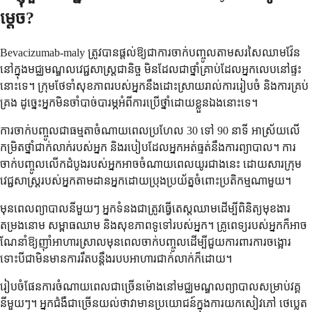
ម្តេច?
Bevacizumab-maly ត្រូវ​បាន​ផ្តល់​ឱ្យ​ជា​ការ​ចាក់​បញ្ចូល​តាម​សរសៃ​ឈាម​វ៉ែន​
នៅ​ក្នុង​មជ្ឈមណ្ឌល​វេជ្ជសាស្ត្រ​ជានិច្ច មិន​ដែល​ជា​ថ្នាំ​គ្រាប់​ដែល​អ្នក​លេប​នៅ​ផ្ទះ​
នោះ​ទេ។ ក្រុម​ថែទាំ​សុខភាព​របស់​អ្នក​នឹង​ដោះស្រាយ​រាល់​ការ​រៀបចំ និង​ការ​គ្រប់
គ្រង ដូច្នេះ​អ្នក​មិន​ចាំបាច់​បារម្ភ​អំពី​ការ​ប្រើ​ថ្នាំ​ដោយ​ខ្លួន​ឯង​នោះ​ទេ។
ការ​ចាក់​បញ្ចូល​ជា​ធម្មតា​ចំណាយ​ពេល​ប្រហែល 30 ទៅ 90 នាទី អាស្រ័យ​លើ​
កម្រិត​ថ្នាំ​ជាក់លាក់​របស់​អ្នក និង​របៀប​ដែល​អ្នក​អត់ធ្មត់​នឹង​ការព្យាបាល។ ការ​
ចាក់​បញ្ចូល​លើក​ដំបូង​របស់​អ្នក​អាច​ចំណាយ​ពេល​យូរ​ជាង​នេះ ដោយសារ​ក្រុម​
វេជ្ជសាស្ត្រ​របស់​អ្នក​តាមដាន​អ្នក​ដោយ​ប្រុងប្រយ័ត្ន​ចំពោះ​ប្រតិកម្ម​ណា​មួយ។
មុន​ពេល​ព្យាបាល​នីមួយៗ អ្នក​ទំនង​ជា​ត្រូវ​ធ្វើ​តេស្ត​ឈាម​ដើម្បី​ពិនិត្យ​មុខងារ​
តម្រងនោម សម្ពាធ​ឈាម និង​សុខភាព​ទូទៅ​របស់​អ្នក។ គ្រូពេទ្យ​របស់​អ្នក​ក៏​អាច​
ណែនាំ​ឱ្យ​ញ៉ាំ​អាហារ​ស្រាល​មុន​ពេល​ចាក់​បញ្ចូល​ដើម្បី​ជួយ​ការពារ​ការ​ចង្អោរ
ទោះបីជា​មិនមាន​ការ​រឹតបន្តឹង​របប​អាហារ​ជាក់លាក់​ក៏ដោយ។
រៀបចំ​ផែនការ​ចំណាយ​ពេល​ជាច្រើន​ម៉ោង​នៅ​មជ្ឈមណ្ឌល​ព្យាបាល​សម្រាប់​វគ្គ​
នីមួយៗ។ អ្នកជំងឺ​ជាច្រើន​យល់ថា​វា​មានប្រយោជន៍​ក្នុង​ការ​យក​សៀវភៅ ថេប្លេត