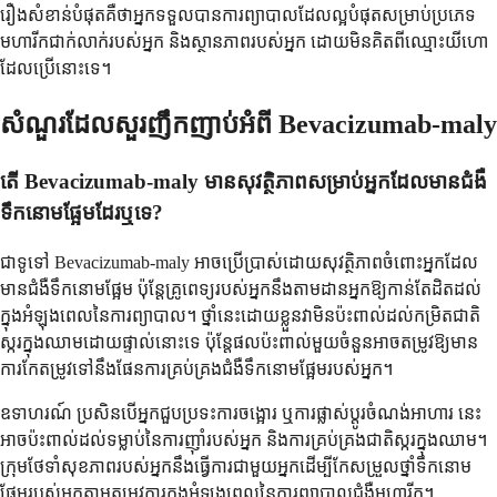
រឿងសំខាន់បំផុតគឺថាអ្នកទទួលបានការព្យាបាលដែលល្អបំផុតសម្រាប់ប្រភេទ
មហារីកជាក់លាក់របស់អ្នក និងស្ថានភាពរបស់អ្នក ដោយមិនគិតពីឈ្មោះយីហោ
ដែលប្រើនោះទេ។
សំណួរដែលសួរញឹកញាប់អំពី Bevacizumab-maly
តើ Bevacizumab-maly មានសុវត្ថិភាពសម្រាប់អ្នកដែលមានជំងឺ
ទឹកនោមផ្អែមដែរឬទេ?
ជាទូទៅ Bevacizumab-maly អាចប្រើប្រាស់ដោយសុវត្ថិភាពចំពោះអ្នកដែល
មានជំងឺទឹកនោមផ្អែម ប៉ុន្តែគ្រូពេទ្យរបស់អ្នកនឹងតាមដានអ្នកឱ្យកាន់តែដិតដល់
ក្នុងអំឡុងពេលនៃការព្យាបាល។ ថ្នាំនេះដោយខ្លួនវាមិនប៉ះពាល់ដល់កម្រិតជាតិ
ស្ករក្នុងឈាមដោយផ្ទាល់នោះទេ ប៉ុន្តែផលប៉ះពាល់មួយចំនួនអាចតម្រូវឱ្យមាន
ការកែតម្រូវទៅនឹងផែនការគ្រប់គ្រងជំងឺទឹកនោមផ្អែមរបស់អ្នក។
ឧទាហរណ៍ ប្រសិនបើអ្នកជួបប្រទះការចង្អោរ ឬការផ្លាស់ប្តូរចំណង់អាហារ នេះ
អាចប៉ះពាល់ដល់ទម្លាប់នៃការញ៉ាំរបស់អ្នក និងការគ្រប់គ្រងជាតិស្ករក្នុងឈាម។
ក្រុមថែទាំសុខភាពរបស់អ្នកនឹងធ្វើការជាមួយអ្នកដើម្បីកែសម្រួលថ្នាំទឹកនោម
ផ្អែមរបស់អ្នកតាមតម្រូវការក្នុងអំឡុងពេលនៃការព្យាបាលជំងឺមហារីក។