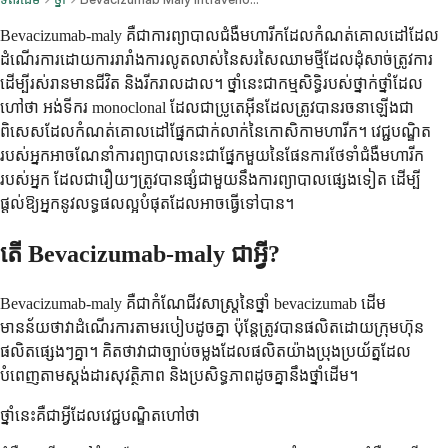
Bevacizumab-maly គឺជាការព្យាបាលជំងឺមហារីកដែលកំណត់គោលដៅដែល
ដំណើរការដោយការរារាំងការលូតលាស់នៃសរសៃឈាមថ្មីដែលដុំសាច់ត្រូវការ
ដើម្បីរស់រានមានជីវិត និងរីករាលដាល។ ថ្នាំនេះជាកម្មសិទ្ធិរបស់ថ្នាក់ថ្នាំដែល
ហៅថា អង់ទីករ monoclonal ដែលជាប្រូតេអ៊ីនដែលត្រូវបានរចនាឡើងជា
ពិសេសដែលកំណត់គោលដៅផ្នែកជាក់លាក់នៃកោសិកាមហារីក។ វេជ្ជបណ្ឌិត
របស់អ្នកអាចណែនាំការព្យាបាលនេះជាផ្នែកមួយនៃផែនការថែទាំជំងឺមហារីក
របស់អ្នក ដែលជារឿយៗត្រូវបានផ្សំជាមួយនឹងការព្យាបាលផ្សេងទៀត ដើម្បី
ផ្តល់ឱ្យអ្នកនូវលទ្ធផលល្អបំផុតដែលអាចធ្វើទៅបាន។
តើ Bevacizumab-maly ជាអ្វី?
Bevacizumab-maly គឺជាកំណែជីវសាស្ត្រនៃថ្នាំ bevacizumab ដើម
មានន័យថាវាដំណើរការតាមរបៀបដូចគ្នា ប៉ុន្តែត្រូវបានផលិតដោយក្រុមហ៊ុន
ផលិតផ្សេងៗគ្នា។ គិតថាវាជាច្បាប់ចម្លងដែលផលិតយ៉ាងប្រុងប្រយ័ត្នដែល
បំពេញតាមស្តង់ដារសុវត្ថិភាព និងប្រសិទ្ធភាពដូចគ្នានឹងថ្នាំដើម។
ថ្នាំនេះគឺជាអ្វីដែលវេជ្ជបណ្ឌិតហៅថា