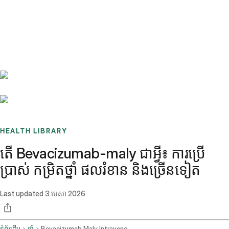
Benchmarks
Stories
FAQ
Sign up / Log in
HEALTH LIBRARY
តើ Bevacizumab-maly ជាអ្វី៖ ការប្រើ
ប្រាស់ កម្រិតថ្នាំ ផលរំខាន និងច្រើនទៀត
Last updated
3 មេសា 2026
ទំព័រដើម
ថ្នាំ
Bevacizumab Maly Intravenous Route