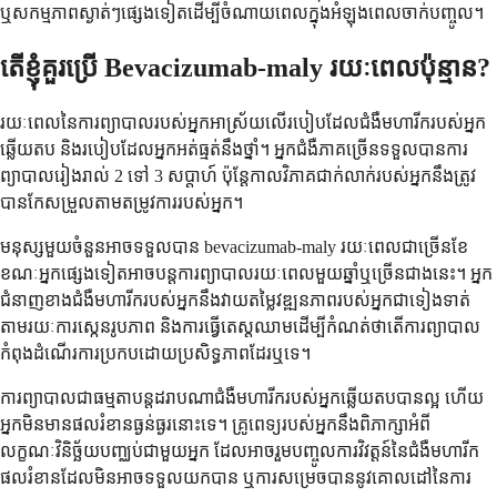
ឬ​សកម្មភាព​ស្ងាត់ៗ​ផ្សេងទៀត​ដើម្បី​ចំណាយ​ពេល​ក្នុង​អំឡុងពេល​ចាក់​បញ្ចូល។
តើ​ខ្ញុំ​គួរ​ប្រើ Bevacizumab-maly រយៈពេល​ប៉ុន្មាន?
រយៈពេល​នៃ​ការព្យាបាល​របស់​អ្នក​អាស្រ័យ​លើ​របៀប​ដែល​ជំងឺ​មហារីក​របស់​អ្នក​
ឆ្លើយតប និង​របៀប​ដែល​អ្នក​អត់ធ្មត់​នឹង​ថ្នាំ។ អ្នកជំងឺ​ភាគច្រើន​ទទួល​បាន​ការ
ព្យាបាល​រៀងរាល់ 2 ទៅ 3 សប្តាហ៍ ប៉ុន្តែ​កាលវិភាគ​ជាក់លាក់​របស់​អ្នក​នឹង​ត្រូវ​
បាន​កែសម្រួល​តាម​តម្រូវការ​របស់​អ្នក។
មនុស្ស​មួយចំនួន​អាច​ទទួល​បាន bevacizumab-maly រយៈពេល​ជាច្រើន​ខែ
ខណៈ​អ្នក​ផ្សេងទៀត​អាច​បន្ត​ការព្យាបាល​រយៈពេល​មួយឆ្នាំ​ឬ​ច្រើន​ជាង​នេះ។ អ្នក
ជំនាញ​ខាង​ជំងឺ​មហារីក​របស់​អ្នក​នឹង​វាយតម្លៃ​វឌ្ឍនភាព​របស់​អ្នក​ជា​ទៀងទាត់​
តាមរយៈ​ការ​ស្កេន​រូបភាព និង​ការ​ធ្វើ​តេស្ត​ឈាម​ដើម្បី​កំណត់​ថា​តើ​ការព្យាបាល​
កំពុង​ដំណើរការ​ប្រកបដោយ​ប្រសិទ្ធភាព​ដែរ​ឬ​ទេ។
ការព្យាបាល​ជា​ធម្មតា​បន្ត​ដរាបណា​ជំងឺ​មហារីក​របស់​អ្នក​ឆ្លើយតប​បាន​ល្អ ហើយ​
អ្នក​មិន​មាន​ផល​រំខាន​ធ្ងន់ធ្ងរ​នោះទេ។ គ្រូពេទ្យ​របស់​អ្នក​នឹង​ពិភាក្សា​អំពី​
លក្ខណៈវិនិច្ឆ័យ​បញ្ឈប់​ជាមួយ​អ្នក ដែល​អាច​រួម​បញ្ចូល​ការ​វិវត្តន៍​នៃ​ជំងឺ​មហារីក
ផល​រំខាន​ដែល​មិន​អាច​ទទួល​យក​បាន ឬ​ការ​សម្រេច​បាន​នូវ​គោលដៅ​នៃ​ការ