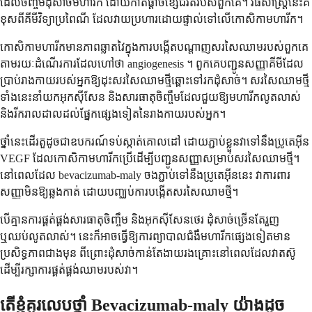
ដែលចិញ្ចឹមដុំសាច់មហារីក ដោយកាត់ផ្តាច់ខ្សែជីវិតរបស់ពួកគេ។ វិធីសាស្ត្រនេះគឺ
ខុសពីគីមីវិទ្យាប្រពៃណី ដែលវាយប្រហារដោយផ្ទាល់ទៅលើកោសិកាមហារីក។
កោសិកាមហារីកមានភាពឆ្លាតវៃក្នុងការបង្កើតបណ្តាញសរសៃឈាមរបស់ពួកគេ
តាមរយៈដំណើរការដែលហៅថា angiogenesis ។ ពួកគេបញ្ជូនសញ្ញាគីមីដែល
ប្រាប់រាងកាយរបស់អ្នកឱ្យដុះសរសៃឈាមថ្មីឆ្ពោះទៅរកដុំសាច់។ សរសៃឈាមថ្មី
ទាំងនេះនាំយកអុកស៊ីសែន និងសារធាតុចិញ្ចឹមដែលជួយឱ្យមហារីកលូតលាស់
និងរីករាលដាលដល់ផ្នែកផ្សេងទៀតនៃរាងកាយរបស់អ្នក។
ថ្នាំនេះដើរតួដូចជាឧបករណ៍ទប់ស្កាត់គោលដៅ ដោយភ្ជាប់ខ្លួនវាទៅនឹងប្រូតេអ៊ីន
VEGF ដែលកោសិកាមហារីកប្រើដើម្បីបញ្ជូនសញ្ញាសម្រាប់សរសៃឈាមថ្មី។
នៅពេលដែល bevacizumab-maly ចងភ្ជាប់ទៅនឹងប្រូតេអ៊ីននេះ វាការពារ
សញ្ញាមិនឱ្យឆ្លងកាត់ ដោយបញ្ឈប់ការបង្កើតសរសៃឈាមថ្មី។
បើគ្មានការផ្គត់ផ្គង់សារធាតុចិញ្ចឹម និងអុកស៊ីសែនថេរ ដុំសាច់ច្រើនតែរួញ
ឬឈប់លូតលាស់។ នេះក៏អាចធ្វើឱ្យការព្យាបាលជំងឺមហារីកផ្សេងទៀតមាន
ប្រសិទ្ធភាពជាងមុន ពីព្រោះដុំសាច់កាន់តែងាយរងគ្រោះនៅពេលដែលវាតស៊ូ
ដើម្បីរក្សាការផ្គត់ផ្គង់ឈាមរបស់វា។
តើខ្ញុំគួរលេបថ្នាំ Bevacizumab-maly យ៉ាងដូច