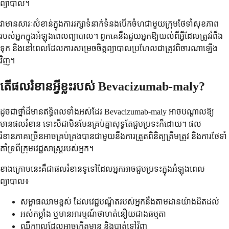
ព្យាបាល។
វា​មាន​សារៈសំខាន់​ក្នុង​ការ​រក្សា​ទំនាក់ទំនង​បើកចំហ​ជាមួយ​ក្រុម​ថែទាំ​សុខភាព​
របស់​អ្នក​ក្នុង​អំឡុងពេល​ព្យាបាល។ ពួកគេ​នឹង​ជួយ​អ្នក​ឱ្យ​យល់​ពី​អ្វី​ដែល​ត្រូវ​រំពឹង​
ទុក និង​នៅពេល​ដែល​ការសម្រេចចិត្ត​ព្យាបាល​ប្រហែលជា​ត្រូវ​ពិចារណា​ឡើង
វិញ។
តើផលរំខានអ្វីខ្លះរបស់ Bevacizumab-maly?
ដូចជាថ្នាំដ៏មានឥទ្ធិពលទាំងអស់ដែរ Bevacizumab-maly អាចបណ្តាលឱ្យ
មានផលរំខាន ទោះបីជាមិនមែនគ្រប់គ្នាសុទ្ធតែជួបប្រទះក៏ដោយ។ ផល
រំខានភាគច្រើនអាចគ្រប់គ្រងបានជាមួយនឹងការត្រួតពិនិត្យត្រឹមត្រូវ និងការថែទាំ
គាំទ្រពីក្រុមវេជ្ជសាស្ត្ររបស់អ្នក។
ខាងក្រោមនេះគឺជាផលរំខានទូទៅដែលអ្នកអាចជួបប្រទះក្នុងអំឡុងពេល
ព្យាបាល៖
សម្ពាធឈាមខ្ពស់ ដែលវេជ្ជបណ្ឌិតរបស់អ្នកនឹងតាមដានយ៉ាងដិតដល់
អស់កម្លាំង ឬមានអារម្មណ៍ថាហត់នឿយជាងធម្មតា
ឈឺក្បាលដែលអាចកើតមាន និងបាត់ទៅវិញ