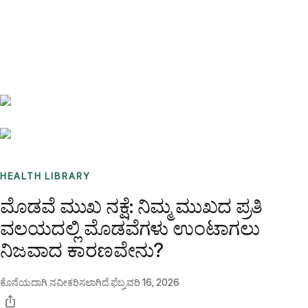
Benchmarks
Stories
FAQ
Sign up / Log in
HEALTH LIBRARY
ಮೊಡವೆ ಮುಖ ನಕ್ಷೆ: ನಿಮ್ಮ ಮುಖದ ಪ್ರತಿ
ವಲಯದಲ್ಲಿ ಮೊಡವೆಗಳು ಉಂಟಾಗಲು
ನಿಜವಾದ ಕಾರಣವೇನು?
ಕೊನೆಯದಾಗಿ ನವೀಕರಿಸಲಾಗಿದೆ
ಫೆಬ್ರವರಿ 16, 2026