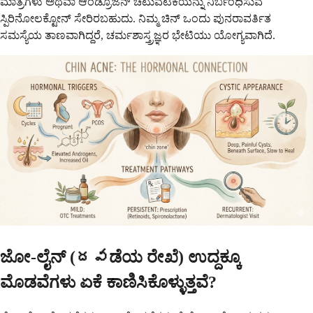
ಮಾತ್ರೆಗಳು ಅಥವಾ ಆಂಡ್ರೊಜೆನ್ ಚಟುವಟಿಕೆಯನ್ನು ನಿರ್ಬಂಧಿಸುವ
ಸ್ಪಿರಿನೋಲಕ್ಟೋನ್ ಸೇರಿರಬಹುದು. ನಿಮ್ಮ ಚಿನ್ ಒಂದು ಪುನರಾವರ್ತಿತ
ಸಮಸ್ಯೆಯ ತಾಣವಾಗಿದ್ದರೆ, ಚರ್ಮಶಾಸ್ತ್ರಜ್ಞರ ಭೇಟಿಯು ಯೋಗ್ಯವಾಗಿದೆ.
ಜೋ-ಲೈನ್ (దవಡೆಯ ರೇಖೆ) ಉದ್ದಕ್ಕೂ
ಮೊಡವೆಗಳು ಏಕೆ ಕಾಣಿಸಿಕೊಳ್ಳುತ್ತವೆ?