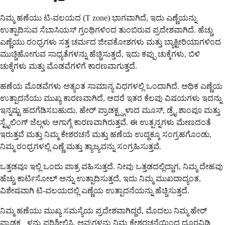
ನಿಮ್ಮ ಹಣೆಯು ಟಿ-ವಲಯದ (T zone) ಭಾಗವಾಗಿದೆ, ಇದು ಎಣ್ಣೆಯನ್ನು
ಉತ್ಪಾದಿಸುವ ಸೆಬಾಸಿಯಸ್ ಗ್ರಂಥಿಗಳಿಂದ ತುಂಬಿರುವ ಪ್ರದೇಶವಾಗಿದೆ. ಹೆಚ್ಚು
ಎಣ್ಣೆಯು ರಂಧ್ರಗಳು ಸತ್ತ ಚರ್ಮದ ಜೀವಕೋಶಗಳು ಮತ್ತು ಬ್ಯಾಕ್ಟೀರಿಯಾಗಳಿಂದ
ಮುಚ್ಚಿಹೋಗುವ ಸಾಧ್ಯತೆಗಳನ್ನು ಹೆಚ್ಚಿಸುತ್ತದೆ, ಇದು ಕಪ್ಪು ಚುಕ್ಕೆಗಳು, ಬಿಳಿ
ಚುಕ್ಕೆಗಳು ಮತ್ತು ಮೊಡವೆಗಳಿಗೆ ಕಾರಣವಾಗುತ್ತದೆ.
ಹಣೆಯ ಮೊಡವೆಗಳು ಅತ್ಯಂತ ಸಾಮಾನ್ಯ ವಿಧಗಳಲ್ಲಿ ಒಂದಾಗಿದೆ. ಅಧಿಕ ಎಣ್ಣೆಯ
ಉತ್ಪಾದನೆಯು ಮುಖ್ಯ ಕಾರಣವಾಗಿದೆ, ಆದರೆ ಇತರ ಕೆಲವು ವಿಷಯಗಳು ಇದನ್ನು
ಇನ್ನಷ್ಟು ಹದಗೆಡಿಸಬಹುದು. ಹೇರ್ ಪ್ರಾಡಕ್ಟ್ಸ್ಗಳಾದ ಮೂಸ್, ಡ್ರೈ ಶಾಂಪೂ ಮತ್ತು
ಸ್ಟೈಲಿಂಗ್ ಜೆಲ್ಗಳು ಆಗಾಗ್ಗೆ ಕಾರಣವಾಗಿರುತ್ತವೆ. ಈ ಉತ್ಪನ್ನಗಳು ಮೇಣದಂತೆ
ಇರುತ್ತವೆ ಮತ್ತು ನಿಮ್ಮ ಕೇಶರಚನೆ ಮತ್ತು ಹಣೆಯ ಉದ್ದಕ್ಕೂ ಸಂಗ್ರಹಗೊಂಡು,
ನಿಮ್ಮ ರಂಧ್ರಗಳಲ್ಲಿ ಎಣ್ಣೆ ಮತ್ತು ತ್ಯಾಜ್ಯವನ್ನು ಸಂಗ್ರಹಿಸುತ್ತವೆ.
ಒತ್ತಡವೂ ಇಲ್ಲಿ ಒಂದು ಪಾತ್ರ ವಹಿಸುತ್ತದೆ. ನೀವು ಒತ್ತಡದಲ್ಲಿದ್ದಾಗ, ನಿಮ್ಮ ದೇಹವು
ಹೆಚ್ಚು ಕಾರ್ಟಿಸೋಲ್ ಅನ್ನು ಉತ್ಪಾದಿಸುತ್ತದೆ, ಇದು ನಿಮ್ಮ ಮುಖದಾದ್ಯಂತ,
ವಿಶೇಷವಾಗಿ ಟಿ-ವಲಯದಲ್ಲಿ ಎಣ್ಣೆಯ ಉತ್ಪಾದನೆಯನ್ನು ಹೆಚ್ಚಿಸುತ್ತದೆ.
ನಿಮ್ಮ ಹಣೆಯು ಮುಖ್ಯ ಸಮಸ್ಯೆಯ ಪ್ರದೇಶವಾಗಿದ್ದರೆ, ಮೊದಲು ನಿಮ್ಮ ಹೇರ್
ಪ್ರಾಡಕ್ಟ್ಸ್ಗಳನ್ನು ಪರಿಶೀಲಿಸಿ. ಅವುಗಳನ್ನು ನಿಮ್ಮ ಕೇಶರಚನೆಯಿಂದ ದೂರವಿಡಿ