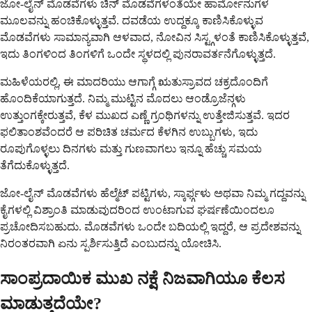
ಜೋ-ಲೈನ್ ಮೊಡವೆಗಳು ಚಿನ್ ಮೊಡವೆಗಳಂತೆಯೇ ಹಾರ್ಮೋನುಗಳ
ಮೂಲವನ್ನು ಹಂಚಿಕೊಳ್ಳುತ್ತವೆ. ದವಡೆಯ ಉದ್ದಕ್ಕೂ ಕಾಣಿಸಿಕೊಳ್ಳುವ
ಮೊಡವೆಗಳು ಸಾಮಾನ್ಯವಾಗಿ ಆಳವಾದ, ನೋವಿನ ಸಿಸ್ಟ್ಗಳಂತೆ ಕಾಣಿಸಿಕೊಳ್ಳುತ್ತವೆ,
ಇದು ತಿಂಗಳಿಂದ ತಿಂಗಳಿಗೆ ಒಂದೇ ಸ್ಥಳದಲ್ಲಿ ಪುನರಾವರ್ತನೆಗೊಳ್ಳುತ್ತದೆ.
ಮಹಿಳೆಯರಲ್ಲಿ, ಈ ಮಾದರಿಯು ಆಗಾಗ್ಗೆ ಋತುಸ್ರಾವದ ಚಕ್ರದೊಂದಿಗೆ
ಹೊಂದಿಕೆಯಾಗುತ್ತದೆ. ನಿಮ್ಮ ಮುಟ್ಟಿನ ಮೊದಲು ಆಂಡ್ರೊಜೆನ್ಗಳು
ಉತ್ತುಂಗಕ್ಕೇರುತ್ತವೆ, ಕೆಳ ಮುಖದ ಎಣ್ಣೆ ಗ್ರಂಥಿಗಳನ್ನು ಉತ್ತೇಜಿಸುತ್ತವೆ. ಇದರ
ಫಲಿತಾಂಶವೆಂದರೆ ಆ ಪರಿಚಿತ ಚರ್ಮದ ಕೆಳಗಿನ ಉಬ್ಬುಗಳು, ಇದು
ರೂಪುಗೊಳ್ಳಲು ದಿನಗಳು ಮತ್ತು ಗುಣವಾಗಲು ಇನ್ನೂ ಹೆಚ್ಚು ಸಮಯ
ತೆಗೆದುಕೊಳ್ಳುತ್ತದೆ.
ಜೋ-ಲೈನ್ ಮೊಡವೆಗಳು ಹೆಲ್ಮೆಟ್ ಪಟ್ಟಿಗಳು, ಸ್ಕಾರ್ಫ್ಗಳು ಅಥವಾ ನಿಮ್ಮ ಗದ್ದವನ್ನು
ಕೈಗಳಲ್ಲಿ ವಿಶ್ರಾಂತಿ ಮಾಡುವುದರಿಂದ ಉಂಟಾಗುವ ಘರ್ಷಣೆಯಿಂದಲೂ
ಪ್ರಚೋದಿಸಬಹುದು. ಮೊಡವೆಗಳು ಒಂದೇ ಬದಿಯಲ್ಲಿ ಇದ್ದರೆ, ಆ ಪ್ರದೇಶವನ್ನು
ನಿರಂತರವಾಗಿ ಏನು ಸ್ಪರ್ಶಿಸುತ್ತಿದೆ ಎಂಬುದನ್ನು ಯೋಚಿಸಿ.
ಸಾಂಪ್ರದಾಯಿಕ ಮುಖ ನಕ್ಷೆ ನಿಜವಾಗಿಯೂ ಕೆಲಸ
ಮಾಡುತ್ತದೆಯೇ?