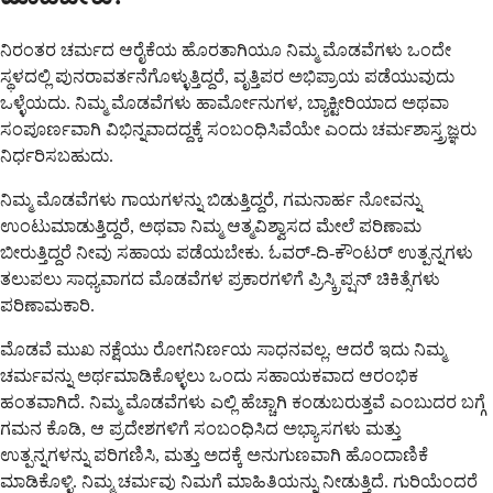
ನಿರಂತರ ಚರ್ಮದ ಆರೈಕೆಯ ಹೊರತಾಗಿಯೂ ನಿಮ್ಮ ಮೊಡವೆಗಳು ಒಂದೇ
ಸ್ಥಳದಲ್ಲಿ ಪುನರಾವರ್ತನೆಗೊಳ್ಳುತ್ತಿದ್ದರೆ, ವೃತ್ತಿಪರ ಅಭಿಪ್ರಾಯ ಪಡೆಯುವುದು
ಒಳ್ಳೆಯದು. ನಿಮ್ಮ ಮೊಡವೆಗಳು ಹಾರ್ಮೋನುಗಳ, ಬ್ಯಾಕ್ಟೀರಿಯಾದ ಅಥವಾ
ಸಂಪೂರ್ಣವಾಗಿ ವಿಭಿನ್ನವಾದದ್ದಕ್ಕೆ ಸಂಬಂಧಿಸಿವೆಯೇ ಎಂದು ಚರ್ಮಶಾಸ್ತ್ರಜ್ಞರು
ನಿರ್ಧರಿಸಬಹುದು.
ನಿಮ್ಮ ಮೊಡವೆಗಳು ಗಾಯಗಳನ್ನು ಬಿಡುತ್ತಿದ್ದರೆ, ಗಮನಾರ್ಹ ನೋವನ್ನು
ಉಂಟುಮಾಡುತ್ತಿದ್ದರೆ, ಅಥವಾ ನಿಮ್ಮ ಆತ್ಮವಿಶ್ವಾಸದ ಮೇಲೆ ಪರಿಣಾಮ
ಬೀರುತ್ತಿದ್ದರೆ ನೀವು ಸಹಾಯ ಪಡೆಯಬೇಕು. ಓವರ್-ದಿ-ಕೌಂಟರ್ ಉತ್ಪನ್ನಗಳು
ತಲುಪಲು ಸಾಧ್ಯವಾಗದ ಮೊಡವೆಗಳ ಪ್ರಕಾರಗಳಿಗೆ ಪ್ರಿಸ್ಕ್ರಿಪ್ಷನ್ ಚಿಕಿತ್ಸೆಗಳು
ಪರಿಣಾಮಕಾರಿ.
ಮೊಡವೆ ಮುಖ ನಕ್ಷೆಯು ರೋಗನಿರ್ಣಯ ಸಾಧನವಲ್ಲ. ಆದರೆ ಇದು ನಿಮ್ಮ
ಚರ್ಮವನ್ನು ಅರ್ಥಮಾಡಿಕೊಳ್ಳಲು ಒಂದು ಸಹಾಯಕವಾದ ಆರಂಭಿಕ
ಹಂತವಾಗಿದೆ. ನಿಮ್ಮ ಮೊಡವೆಗಳು ಎಲ್ಲಿ ಹೆಚ್ಚಾಗಿ ಕಂಡುಬರುತ್ತವೆ ಎಂಬುದರ ಬಗ್ಗೆ
ಗಮನ ಕೊಡಿ, ಆ ಪ್ರದೇಶಗಳಿಗೆ ಸಂಬಂಧಿಸಿದ ಅಭ್ಯಾಸಗಳು ಮತ್ತು
ಉತ್ಪನ್ನಗಳನ್ನು ಪರಿಗಣಿಸಿ, ಮತ್ತು ಅದಕ್ಕೆ ಅನುಗುಣವಾಗಿ ಹೊಂದಾಣಿಕೆ
ಮಾಡಿಕೊಳ್ಳಿ. ನಿಮ್ಮ ಚರ್ಮವು ನಿಮಗೆ ಮಾಹಿತಿಯನ್ನು ನೀಡುತ್ತಿದೆ. ಗುರಿಯೆಂದರೆ