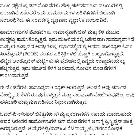
ಮುಖ ನಕ್ಷೆಯಲ್ಲಿ ಚಿನ್ ಮೊಡವೆಗಳು ಹೆಚ್ಚು ಚರ್ಚಿತವಾಗುವ ವಲಯಗಳಲ್ಲಿ
ಒಂದಾಗಿದೆ ಏಕೆಂದರೆ ಇದು ಹಾರ್ಮೋನುಗಳ ಏರಿಳಿತಗಳಿಗೆ ಬಲವಾಗಿ
ಸಂಬಂಧಿಸಿದೆ. ಈ ಸಂಪರ್ಕಕ್ಕೆ ದೃಢವಾದ ವೈಜ್ಞಾನಿಕ ಬೆಂಬಲವಿದೆ.
ಹಾರ್ಮೋನುಗಳ ಮೊಡವೆಗಳು ಸಾಮಾನ್ಯವಾಗಿ ಚಿನ್ ಮತ್ತು ಕೆಳ ಮುಖದ
ಉದ್ದಕ್ಕೂ ಕಾಣಿಸಿಕೊಳ್ಳುತ್ತವೆ. ಇದು ಮಹಿಳೆಯರಲ್ಲಿ ವಿಶೇಷವಾಗಿ ಸಾಮಾನ್ಯವಾಗಿದೆ
ಮತ್ತು ಋತುಸ್ರಾವದ ಅವಧಿಗಳಲ್ಲಿ, ಗರ್ಭಾವಸ್ಥೆಯಲ್ಲಿ ಅಥವಾ ಪಾಲಿಸಿಸ್ಟಿಕ್ ಓವರಿ
ಸಿಂಡ್ರೋಮ್ (PCOS) ನಂತಹ ಪರಿಸ್ಥಿತಿಗಳಲ್ಲಿ ಹೆಚ್ಚಾಗಿ ಉಲ್ಬಣಗೊಳ್ಳುತ್ತದೆ.
ಹೆಚ್ಚಿದ ಆಂಡ್ರೊಜೆನ್ ಮಟ್ಟಗಳು ಈ ಪ್ರದೇಶದಲ್ಲಿ ಎಣ್ಣೆಯ ಉತ್ಪಾದನೆಯನ್ನು
ಹೆಚ್ಚಿಸುತ್ತವೆ, ಇದು ಚರ್ಮದ ಕೆಳಗೆ ಆಳವಾದ, ನೋವಿನ ಮೊಡವೆಗಳಿಗೆ
ಕಾರಣವಾಗುತ್ತದೆ.
ಈ ಮೊಡವೆಗಳು ಸಾಮಾನ್ಯವಾಗಿ ಸಿಸ್ಟಿಕ್ ಆಗಿರುತ್ತವೆ, ಅಂದರೆ ಅವು ಚರ್ಮದ
ಮೇಲ್ಮೈಯ ಕೆಳಗೆ ರೂಪುಗೊಳ್ಳುತ್ತವೆ ಮತ್ತು ಸುಲಭವಾಗಿ ಮೇಲೇಳುವುದಿಲ್ಲ. ಅವು
ಹಠಮಾರಿ ಮತ್ತು ಗುಣಪಡಿಸಲು ನಿಧಾನವಾಗಿರುತ್ತವೆ.
ಓವರ್-ದಿ-ಕೌಂಟರ್ ಚಿಕಿತ್ಸೆಗಳು ಸೌಮ್ಯ ಪ್ರಕರಣಗಳಿಗೆ ಸಹಾಯ ಮಾಡಬಹುದು,
ಆದರೆ ನಿರಂತರ ಹಾರ್ಮೋನುಗಳ ಚಿನ್ ಮೊಡವೆಗಳಿಗೆ ಆಗಾಗ್ಗೆ ಪ್ರಿಸ್ಕ್ರಿಪ್ಷನ್ ಚಿಕಿತ್ಸೆ
ಅಗತ್ಯವಿರುತ್ತದೆ. ಆಯ್ಕೆಗಳಲ್ಲಿ ಟಾಪ್ical ರೆಟಿನಾಯ್ಡ್ಗಳು, ಗರ್ಭನಿರೋಧಕ