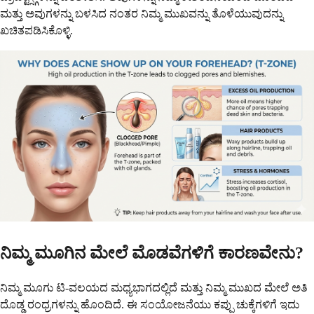
ಮತ್ತು ಅವುಗಳನ್ನು ಬಳಸಿದ ನಂತರ ನಿಮ್ಮ ಮುಖವನ್ನು ತೊಳೆಯುವುದನ್ನು
ಖಚಿತಪಡಿಸಿಕೊಳ್ಳಿ.
ನಿಮ್ಮ ಮೂಗಿನ ಮೇಲೆ ಮೊಡವೆಗಳಿಗೆ ಕಾರಣವೇನು?
ನಿಮ್ಮ ಮೂಗು ಟಿ-ವಲಯದ ಮಧ್ಯಭಾಗದಲ್ಲಿದೆ ಮತ್ತು ನಿಮ್ಮ ಮುಖದ ಮೇಲೆ ಅತಿ
ದೊಡ್ಡ ರಂಧ್ರಗಳನ್ನು ಹೊಂದಿದೆ. ಈ ಸಂಯೋಜನೆಯು ಕಪ್ಪು ಚುಕ್ಕೆಗಳಿಗೆ ಇದು