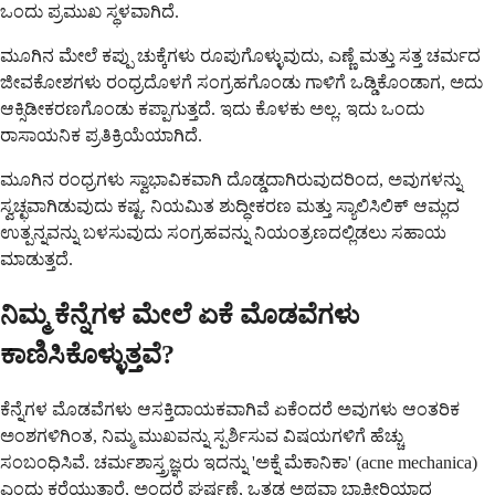
ಒಂದು ಪ್ರಮುಖ ಸ್ಥಳವಾಗಿದೆ.
ಮೂಗಿನ ಮೇಲೆ ಕಪ್ಪು ಚುಕ್ಕೆಗಳು ರೂಪುಗೊಳ್ಳುವುದು, ಎಣ್ಣೆ ಮತ್ತು ಸತ್ತ ಚರ್ಮದ
ಜೀವಕೋಶಗಳು ರಂಧ್ರದೊಳಗೆ ಸಂಗ್ರಹಗೊಂಡು ಗಾಳಿಗೆ ಒಡ್ಡಿಕೊಂಡಾಗ, ಅದು
ಆಕ್ಸಿಡೀಕರಣಗೊಂಡು ಕಪ್ಪಾಗುತ್ತದೆ. ಇದು ಕೊಳಕು ಅಲ್ಲ. ಇದು ಒಂದು
ರಾಸಾಯನಿಕ ಪ್ರತಿಕ್ರಿಯೆಯಾಗಿದೆ.
ಮೂಗಿನ ರಂಧ್ರಗಳು ಸ್ವಾಭಾವಿಕವಾಗಿ ದೊಡ್ಡದಾಗಿರುವುದರಿಂದ, ಅವುಗಳನ್ನು
ಸ್ವಚ್ಛವಾಗಿಡುವುದು ಕಷ್ಟ. ನಿಯಮಿತ ಶುದ್ಧೀಕರಣ ಮತ್ತು ಸ್ಯಾಲಿಸಿಲಿಕ್ ಆಮ್ಲದ
ಉತ್ಪನ್ನವನ್ನು ಬಳಸುವುದು ಸಂಗ್ರಹವನ್ನು ನಿಯಂತ್ರಣದಲ್ಲಿಡಲು ಸಹಾಯ
ಮಾಡುತ್ತದೆ.
ನಿಮ್ಮ ಕೆನ್ನೆಗಳ ಮೇಲೆ ಏಕೆ ಮೊಡವೆಗಳು
ಕಾಣಿಸಿಕೊಳ್ಳುತ್ತವೆ?
ಕೆನ್ನೆಗಳ ಮೊಡವೆಗಳು ಆಸಕ್ತಿದಾಯಕವಾಗಿವೆ ಏಕೆಂದರೆ ಅವುಗಳು ಆಂತರಿಕ
ಅಂಶಗಳಿಗಿಂತ, ನಿಮ್ಮ ಮುಖವನ್ನು ಸ್ಪರ್ಶಿಸುವ ವಿಷಯಗಳಿಗೆ ಹೆಚ್ಚು
ಸಂಬಂಧಿಸಿವೆ. ಚರ್ಮಶಾಸ್ತ್ರಜ್ಞರು ಇದನ್ನು 'ಅಕ್ನೆ ಮೆಕಾನಿಕಾ' (acne mechanica)
ಎಂದು ಕರೆಯುತ್ತಾರೆ, ಅಂದರೆ ಘರ್ಷಣೆ, ಒತ್ತಡ ಅಥವಾ ಬ್ಯಾಕ್ಟೀರಿಯಾದ