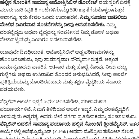
ಹಲ್ಲಿನ ಸೋಂಕಿಗೆ ಸಾಮಾನ್ಯ ಅಮೋಕ್ಸಿಸಿಲಿನ್ ಡೋಸೇಜ್
ವಯಸ್ಕರಿಗೆ ದಿನಕ್ಕೆ
ಮೂರು ಬಾರಿ (ಪ್ರತಿ 8 ಗಂಟೆಗಳಿಗೊಮ್ಮೆ) 500 mg ತೆಗೆದುಕೊಳ್ಳಲಾಗುತ್ತದೆ.
ಆದಾಗ್ಯೂ, ಇದು ಕೇವಲ ಒಂದು ಉದಾಹರಣೆ.
ನಿಮ್ಮ ಸೂಚನಾ ಬಾಟಲಿಯ
ಮೇಲಿನ ನಿಖರವಾದ ಸೂಚನೆಗಳನ್ನು ನೀವು ಅನುಸರಿಸಬೇಕು.
ನಿಮ್ಮ
ದಂತವೈದ್ಯರು ಅಥವಾ ವೈದ್ಯರನ್ನು ಸಂಪರ್ಕಿಸದೆ ನಿಮ್ಮ ಡೋಸ್ ಅಥವಾ
ವೇಳಾಪಟ್ಟಿಯನ್ನು ಎಂದಿಗೂ ಬದಲಾಯಿಸಬೇಡಿ.
ಯಾವುದೇ ಔಷಧಿಯಂತೆ, ಅಮೋಕ್ಸಿಸಿಲಿನ್ ಅಡ್ಡ ಪರಿಣಾಮಗಳನ್ನು
ಹೊಂದಿರಬಹುದು, ಇವು ಸಾಮಾನ್ಯವಾಗಿ ಸೌಮ್ಯವಾಗಿರುತ್ತವೆ. ಅತ್ಯಂತ
ಸಾಮಾನ್ಯವಾದವು ವಾಕರಿಕೆ, ಅತಿಸಾರ ಮತ್ತು ಹೊಟ್ಟೆ ನೋವು. ನೀವು ದದ್ದು,
ಗುಳ್ಳೆಗಳು ಅಥವಾ ಉಸಿರಾಟದ ತೊಂದರೆ ಅನುಭವಿಸಿದರೆ, ನೀವು ಅಲರ್ಜಿ
ಪ್ರತಿಕ್ರಿಯೆಯನ್ನು ಹೊಂದಿರಬಹುದು ಮತ್ತು ತಕ್ಷಣ ವೈದ್ಯಕೀಯ ಸಹಾಯ
ಪಡೆಯಬೇಕು.
ಪೆನ್ಸಿಲಿನ್ ಅಲರ್ಜಿ ಇದ್ದರೆ ಏನು? ಚಿಂತಿಸಬೇಡಿ, ಪರಿಣಾಮಕಾರಿ
ಪರ್ಯಾಯಗಳಿವೆ. ನಿಮಗೆ ತಿಳಿದಿರುವ ಅಲರ್ಜಿ ಇದ್ದರೆ, ನಿಮ್ಮ ದಂತವೈದ್ಯರಿಗೆ
ತಿಳಿಸುವುದು ಅತ್ಯಗತ್ಯ. ಅವರು ಬೇರೆ ವರ್ಗದ ಪ್ರತಿಜೀವಕವನ್ನು ಸೂಚಿಸಬಹುದು.
ಪೆನ್ಸಿಲಿನ್ ಬದಲಿಗೆ ಸಾಮಾನ್ಯ ಪರ್ಯಾಯ
ಹಲ್ಲಿನ ಸೋಂಕಿಗೆ ಕ್ಲಿಂಡಮೈಸಿನ್
. ಇತರ
ಆಯ್ಕೆಗಳಲ್ಲಿ ಅಜಿಥ್ರೊಮೈಸಿನ್ (Z-Pak) ಅಥವಾ ಮೆಟ್ರೋನಿಡಜೋಲ್ ಸೇರಿವೆ,
ಇವುಗಳನ್ನು ವಿಶೇಷವಾಗಿ ಹಠಮಾರಿ ಸೋಂಕುಗಳಿಗೆ ಇತರ ಪ್ರತಿಜೀವಕಗಳೊಂದಿಗೆ