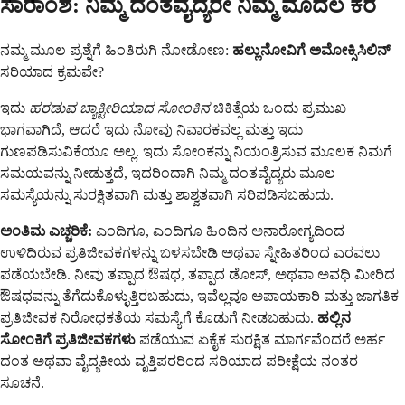
ಸಾರಾಂಶ: ನಿಮ್ಮ ದಂತವೈದ್ಯರೇ ನಿಮ್ಮ ಮೊದಲ ಕರೆ
ನಮ್ಮ ಮೂಲ ಪ್ರಶ್ನೆಗೆ ಹಿಂತಿರುಗಿ ನೋಡೋಣ:
ಹಲ್ಲುನೋವಿಗೆ ಅಮೋಕ್ಸಿಸಿಲಿನ್
ಸರಿಯಾದ ಕ್ರಮವೇ?
ಇದು
ಹರಡುವ ಬ್ಯಾಕ್ಟೀರಿಯಾದ ಸೋಂಕಿನ
ಚಿಕಿತ್ಸೆಯ ಒಂದು ಪ್ರಮುಖ
ಭಾಗವಾಗಿದೆ, ಆದರೆ ಇದು ನೋವು ನಿವಾರಕವಲ್ಲ ಮತ್ತು ಇದು
ಗುಣಪಡಿಸುವಿಕೆಯೂ ಅಲ್ಲ. ಇದು ಸೋಂಕನ್ನು ನಿಯಂತ್ರಿಸುವ ಮೂಲಕ ನಿಮಗೆ
ಸಮಯವನ್ನು ನೀಡುತ್ತದೆ, ಇದರಿಂದಾಗಿ ನಿಮ್ಮ ದಂತವೈದ್ಯರು ಮೂಲ
ಸಮಸ್ಯೆಯನ್ನು ಸುರಕ್ಷಿತವಾಗಿ ಮತ್ತು ಶಾಶ್ವತವಾಗಿ ಸರಿಪಡಿಸಬಹುದು.
ಅಂತಿಮ ಎಚ್ಚರಿಕೆ:
ಎಂದಿಗೂ, ಎಂದಿಗೂ ಹಿಂದಿನ ಅನಾರೋಗ್ಯದಿಂದ
ಉಳಿದಿರುವ ಪ್ರತಿಜೀವಕಗಳನ್ನು ಬಳಸಬೇಡಿ ಅಥವಾ ಸ್ನೇಹಿತರಿಂದ ಎರವಲು
ಪಡೆಯಬೇಡಿ. ನೀವು ತಪ್ಪಾದ ಔಷಧ, ತಪ್ಪಾದ ಡೋಸ್, ಅಥವಾ ಅವಧಿ ಮೀರಿದ
ಔಷಧವನ್ನು ತೆಗೆದುಕೊಳ್ಳುತ್ತಿರಬಹುದು, ಇವೆಲ್ಲವೂ ಅಪಾಯಕಾರಿ ಮತ್ತು ಜಾಗತಿಕ
ಪ್ರತಿಜೀವಕ ನಿರೋಧಕತೆಯ ಸಮಸ್ಯೆಗೆ ಕೊಡುಗೆ ನೀಡಬಹುದು.
ಹಲ್ಲಿನ
ಸೋಂಕಿಗೆ ಪ್ರತಿಜೀವಕಗಳು
ಪಡೆಯುವ ಏಕೈಕ ಸುರಕ್ಷಿತ ಮಾರ್ಗವೆಂದರೆ ಅರ್ಹ
ದಂತ ಅಥವಾ ವೈದ್ಯಕೀಯ ವೃತ್ತಿಪರರಿಂದ ಸರಿಯಾದ ಪರೀಕ್ಷೆಯ ನಂತರ
ಸೂಚನೆ.