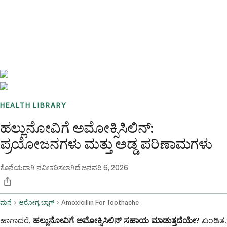
Benchmarks
Stories
FAQ
Sign up / Log in
HEALTH LIBRARY
ಹಲ್ಲುನೋವಿಗೆ ಅಮೋಕ್ಸಿಸಿಲಿನ್:
ಪ್ರಯೋಜನಗಳು ಮತ್ತು ಅಡ್ಡ ಪರಿಣಾಮಗಳು
ಕೊನೆಯದಾಗಿ ನವೀಕರಿಸಲಾಗಿದೆ
ಜನವರಿ 6, 2026
ಮನೆ
ಆರೋಗ್ಯ ಬ್ಲಾಗ್
Amoxicillin For Toothache
ಹಾಗಾದರೆ,
ಹಲ್ಲುನೋವಿಗೆ ಅಮೋಕ್ಸಿಸಿಲಿನ್ ಸಹಾಯ ಮಾಡುತ್ತದೆಯೇ?
ಖಂಡಿತ.