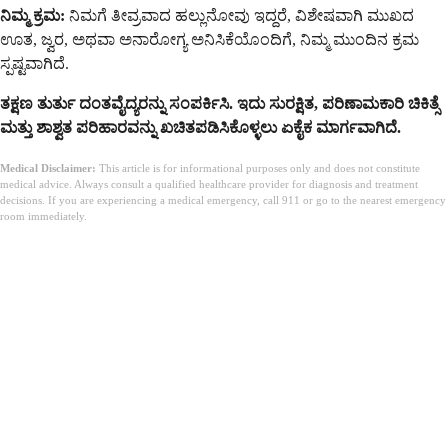
ನಿಮ್ಮ ಕ್ರಮ:
ನಿಮಗೆ ತೀವ್ರವಾದ ಹಲ್ಲುನೋವು ಇದ್ದರೆ, ವಿಶೇಷವಾಗಿ ಮುಖದ
ಊತ, ಜ್ವರ, ಅಥವಾ ಅನಾರೋಗ್ಯ ಅನಿಸಿಕೆಯೊಂದಿಗೆ, ನಿಮ್ಮ ಮುಂದಿನ ಕ್ರಮ
ಸ್ಪಷ್ಟವಾಗಿದೆ.
ತಕ್ಷಣ ತುರ್ತು ದಂತವೈದ್ಯರನ್ನು ಸಂಪರ್ಕಿಸಿ. ಇದು ಸುರಕ್ಷಿತ, ಪರಿಣಾಮಕಾರಿ ಚಿಕಿತ್ಸೆ
ಮತ್ತು ಶಾಶ್ವತ ಪರಿಹಾರವನ್ನು ಖಚಿತಪಡಿಸಿಕೊಳ್ಳಲು ಏಕೈಕ ಮಾರ್ಗವಾಗಿದೆ.
Medical Disclaimer:
This article is for informational purposes only and does not constitute
medical advice. Always consult a qualified healthcare provider for diagnosis and treatment
decisions. If you are experiencing a medical emergency, call 911 or go to the nearest emergency
room immediately.