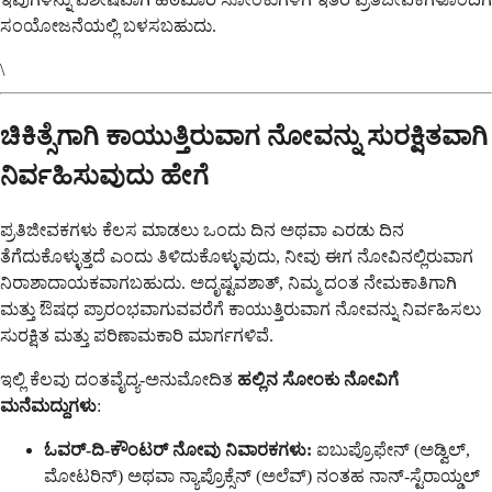
ಸಂಯೋಜನೆಯಲ್ಲಿ ಬಳಸಬಹುದು.
\
ಚಿಕಿತ್ಸೆಗಾಗಿ ಕಾಯುತ್ತಿರುವಾಗ ನೋವನ್ನು ಸುರಕ್ಷಿತವಾಗಿ
ನಿರ್ವಹಿಸುವುದು ಹೇಗೆ
ಪ್ರತಿಜೀವಕಗಳು ಕೆಲಸ ಮಾಡಲು ಒಂದು ದಿನ ಅಥವಾ ಎರಡು ದಿನ
ತೆಗೆದುಕೊಳ್ಳುತ್ತದೆ ಎಂದು ತಿಳಿದುಕೊಳ್ಳುವುದು, ನೀವು ಈಗ ನೋವಿನಲ್ಲಿರುವಾಗ
ನಿರಾಶಾದಾಯಕವಾಗಬಹುದು. ಅದೃಷ್ಟವಶಾತ್, ನಿಮ್ಮ ದಂತ ನೇಮಕಾತಿಗಾಗಿ
ಮತ್ತು ಔಷಧ ಪ್ರಾರಂಭವಾಗುವವರೆಗೆ ಕಾಯುತ್ತಿರುವಾಗ ನೋವನ್ನು ನಿರ್ವಹಿಸಲು
ಸುರಕ್ಷಿತ ಮತ್ತು ಪರಿಣಾಮಕಾರಿ ಮಾರ್ಗಗಳಿವೆ.
ಇಲ್ಲಿ ಕೆಲವು ದಂತವೈದ್ಯ-ಅನುಮೋದಿತ
ಹಲ್ಲಿನ ಸೋಂಕು ನೋವಿಗೆ
ಮನೆಮದ್ದುಗಳು
:
ಓವರ್-ದಿ-ಕೌಂಟರ್ ನೋವು ನಿವಾರಕಗಳು:
ಐಬುಪ್ರೊಫೇನ್ (ಅಡ್ವಿಲ್,
ಮೋಟರಿನ್) ಅಥವಾ ನ್ಯಾಪ್ರೊಕ್ಸೆನ್ (ಅಲೆವ್) ನಂತಹ ನಾನ್-ಸ್ಟೆರಾಯ್ಡಲ್