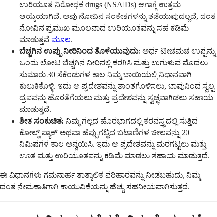
ಉರಿಯೂತ ನಿರೋಧಕ drugs (NSAIDs) ಆಗಾಗ್ಗೆ ಉತ್ತಮ
ಆಯ್ಕೆಯಾಗಿದೆ. ಅವು ನೋವಿನ ಸಂಕೇತಗಳನ್ನು ತಡೆಯುವುದಲ್ಲದೆ, ದಂತ
ನೋವಿನ ಪ್ರಮುಖ ಮೂಲವಾದ ಉರಿಯೂತವನ್ನು ಸಹ ಕಡಿಮೆ
ಮಾಡುತ್ತವೆ
ಮೂಲ
.
ಬೆಚ್ಚಗಿನ ಉಪ್ಪು ನೀರಿನಿಂದ ತೊಳೆಯುವುದು:
ಅರ್ಧ ಟೀಚಮಚ ಉಪ್ಪನ್ನು
ಒಂದು ಲೋಟ ಬೆಚ್ಚಗಿನ ನೀರಿನಲ್ಲಿ ಕರಗಿಸಿ ಮತ್ತು ಉಗುಳುವ ಮೊದಲು
ಸುಮಾರು 30 ಸೆಕೆಂಡುಗಳ ಕಾಲ ನಿಮ್ಮ ಬಾಯಿಯಲ್ಲಿ ನಿಧಾನವಾಗಿ
ಕುಲುಕಿಕೊಳ್ಳಿ. ಇದು ಆ ಪ್ರದೇಶವನ್ನು ಶಾಂತಗೊಳಿಸಲು, ಬಾವುನಿಂದ ಸ್ವಲ್ಪ
ದ್ರವವನ್ನು ಹೊರತೆಗೆಯಲು ಮತ್ತು ಪ್ರದೇಶವನ್ನು ಸ್ವಚ್ಛವಾಗಿಡಲು ಸಹಾಯ
ಮಾಡುತ್ತದೆ.
ಶೀತ ಸಂಕುಚಿತ:
ನಿಮ್ಮ ಗಲ್ಲದ ಹೊರಭಾಗದಲ್ಲಿ ಕರವಸ್ತ್ರದಲ್ಲಿ ಸುತ್ತಿದ
ಕೋಲ್ಡ್ ಪ್ಯಾಕ್ ಅಥವಾ ಹೆಪ್ಪುಗಟ್ಟಿದ ಬಟಾಣಿಗಳ ಚೀಲವನ್ನು 20
ನಿಮಿಷಗಳ ಕಾಲ ಅನ್ವಯಿಸಿ. ಇದು ಆ ಪ್ರದೇಶವನ್ನು ಮರಗಟ್ಟಲು ಮತ್ತು
ಊತ ಮತ್ತು ಉರಿಯೂತವನ್ನು ಕಡಿಮೆ ಮಾಡಲು ಸಹಾಯ ಮಾಡುತ್ತದೆ.
ಈ ವಿಧಾನಗಳು ಗಮನಾರ್ಹ ತಾತ್ಕಾಲಿಕ ಪರಿಹಾರವನ್ನು ನೀಡಬಹುದು, ನಿಮ್ಮ
ದಂತ ನೇಮಕಾತಿಗಾಗಿ ಕಾಯುವಿಕೆಯನ್ನು ಹೆಚ್ಚು ಸಹನೀಯವಾಗಿಸುತ್ತದೆ.