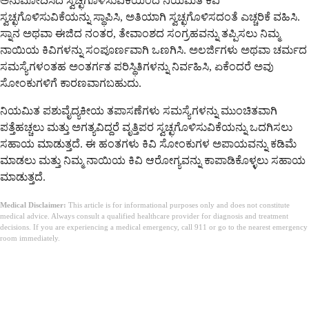
ಅನುಮೋದಿಸಿದ ಸ್ವಚ್ಛಗೊಳಿಸುವಿಕೆಯಿಂದ ನಿಯಮಿತ ಕಿವಿ
ಸ್ವಚ್ಛಗೊಳಿಸುವಿಕೆಯನ್ನು ಸ್ಥಾಪಿಸಿ, ಅತಿಯಾಗಿ ಸ್ವಚ್ಛಗೊಳಿಸದಂತೆ ಎಚ್ಚರಿಕೆ ವಹಿಸಿ.
ಸ್ನಾನ ಅಥವಾ ಈಜಿದ ನಂತರ, ತೇವಾಂಶದ ಸಂಗ್ರಹವನ್ನು ತಪ್ಪಿಸಲು ನಿಮ್ಮ
ನಾಯಿಯ ಕಿವಿಗಳನ್ನು ಸಂಪೂರ್ಣವಾಗಿ ಒಣಗಿಸಿ. ಅಲರ್ಜಿಗಳು ಅಥವಾ ಚರ್ಮದ
ಸಮಸ್ಯೆಗಳಂತಹ ಅಂತರ್ಗತ ಪರಿಸ್ಥಿತಿಗಳನ್ನು ನಿರ್ವಹಿಸಿ, ಏಕೆಂದರೆ ಅವು
ಸೋಂಕುಗಳಿಗೆ ಕಾರಣವಾಗಬಹುದು.
ನಿಯಮಿತ ಪಶುವೈದ್ಯಕೀಯ ತಪಾಸಣೆಗಳು ಸಮಸ್ಯೆಗಳನ್ನು ಮುಂಚಿತವಾಗಿ
ಪತ್ತೆಹಚ್ಚಲು ಮತ್ತು ಅಗತ್ಯವಿದ್ದರೆ ವೃತ್ತಿಪರ ಸ್ವಚ್ಛಗೊಳಿಸುವಿಕೆಯನ್ನು ಒದಗಿಸಲು
ಸಹಾಯ ಮಾಡುತ್ತದೆ. ಈ ಹಂತಗಳು ಕಿವಿ ಸೋಂಕುಗಳ ಅಪಾಯವನ್ನು ಕಡಿಮೆ
ಮಾಡಲು ಮತ್ತು ನಿಮ್ಮ ನಾಯಿಯ ಕಿವಿ ಆರೋಗ್ಯವನ್ನು ಕಾಪಾಡಿಕೊಳ್ಳಲು ಸಹಾಯ
ಮಾಡುತ್ತದೆ.
Medical Disclaimer:
This article is for informational purposes only and does not constitute
medical advice. Always consult a qualified healthcare provider for diagnosis and treatment
decisions. If you are experiencing a medical emergency, call 911 or go to the nearest emergency
room immediately.