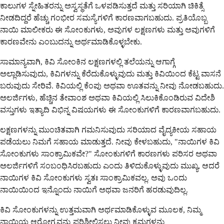
ಕಾಲುಗಳ ಸ್ನೇಹಿತರನ್ನು ಅಸ್ವಸ್ಥತೆಗೆ ಒಳಪಡಿಸುತ್ತದೆ ಮತ್ತು ಸರಿಯಾಗಿ ಚಿಕಿತ್ಸೆ
ನೀಡದಿದ್ದರೆ ಹೆಚ್ಚು ಗಂಭೀರ ಸಮಸ್ಯೆಗಳಿಗೆ ಕಾರಣವಾಗಬಹುದು. ಪ್ರತಿಯೊಬ್ಬ
ನಾಯಿ ಮಾಲೀಕರು ಈ ಸೋಂಕುಗಳು, ಅವುಗಳ ಲಕ್ಷಣಗಳು ಮತ್ತು ಅವುಗಳಿಗೆ
ಕಾರಣವೇನು ಎಂಬುದನ್ನು ಅರ್ಥಮಾಡಿಕೊಳ್ಳಬೇಕು.
ಸಾಮಾನ್ಯವಾಗಿ, ಕಿವಿ ಸೋಂಕಿನ ಲಕ್ಷಣಗಳಲ್ಲಿ ತಲೆಯನ್ನು ಆಗಾಗ್ಗೆ
ಅಲ್ಲಾಡಿಸುವುದು, ಕಿವಿಗಳನ್ನು ಕೆರೆದುಕೊಳ್ಳುವುದು ಮತ್ತು ಕಿವಿಯಿಂದ ಕೆಟ್ಟ ವಾಸನೆ
ಬರುವುದು ಸೇರಿವೆ. ಕಿವಿಯಲ್ಲಿ ಕೆಂಪು ಅಥವಾ ಊತವನ್ನು ನೀವು ನೋಡಬಹುದು.
ಅಲರ್ಜಿಗಳು, ಹೆಚ್ಚಿನ ತೇವಾಂಶ ಅಥವಾ ಕಿವಿಯಲ್ಲಿ ಸಿಲುಕಿಕೊಂಡಿರುವ ವಿದೇಶಿ
ವಸ್ತುಗಳು ಇತ್ಯಾದಿ ವಿಭಿನ್ನ ವಿಷಯಗಳು ಈ ಸೋಂಕುಗಳಿಗೆ ಕಾರಣವಾಗಬಹುದು.
ಲಕ್ಷಣಗಳನ್ನು ಮುಂಚಿತವಾಗಿ ಗಮನಿಸುವುದು ಸರಿಯಾದ ವೈದ್ಯಕೀಯ ಸಹಾಯ
ಪಡೆಯಲು ನಿಮಗೆ ಸಹಾಯ ಮಾಡುತ್ತದೆ. ನೀವು ಕೇಳಬಹುದು, "ನಾಯಿಗಳ ಕಿವಿ
ಸೋಂಕುಗಳು ಸಾಂಕ್ರಾಮಿಕವೇ?" ಸೋಂಕುಗಳಿಗೆ ಕಾರಣಗಳು ಪರಿಸರ ಅಥವಾ
ಅಲರ್ಜಿಗಳಿಗೆ ಸಂಬಂಧಿಸಿರಬಹುದು ಎಂದು ತಿಳಿದುಕೊಳ್ಳುವುದು ಮುಖ್ಯ, ಆದರೆ
ನಾಯಿಗಳ ಕಿವಿ ಸೋಂಕುಗಳು ಸ್ವತಃ ಸಾಂಕ್ರಾಮಿಕವಲ್ಲ. ಅವು ಒಂದು
ನಾಯಿಯಿಂದ ಇನ್ನೊಂದು ನಾಯಿಗೆ ಅಥವಾ ಜನರಿಗೆ ಹರಡುವುದಿಲ್ಲ.
ಕಿವಿ ಸೋಂಕುಗಳನ್ನು ಉತ್ತಮವಾಗಿ ಅರ್ಥಮಾಡಿಕೊಳ್ಳುವ ಮೂಲಕ, ನಿಮ್ಮ
ನಾಯಿಯ ಆರೋಗ್ಯವನ್ನು ಪರಿಶೀಲಿಸಲು ನೀವು ಕ್ರಮಗಳನ್ನು