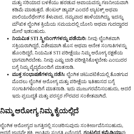
ಮತ್ತು ಸರಿಯಾದ ಬಳಕೆಯು ಹರಡುವ ಅಪಾಯವನ್ನು ಗಣನೀಯವಾಗಿ
ಕಡಿಮೆ ಮಾಡುತ್ತದೆ. ಡೆಂಟಲ್ ಡ್ಯಾಮ್ ಎಂದರೆ ಲ್ಯಾಟಕ‌್ಸ್ ಅಥವಾ
ಪಾಲಿಯುರೆಥೇನ್‌ನ ತೆಳುವಾದ, ನಮ್ಯವಾದ ಹಾಳೆಯಾಗಿದ್ದು, ಇದನ್ನು
ಮೌಖಿಕ ಲೈಂಗಿಕ ಕ್ರಿಯೆಯ ಸಮಯದಲ್ಲಿ ಯೋನಿ ಅಥವಾ ಗುದದ್ವಾರದ
ಮೇಲೆ ಇಡಬಹುದು.
ನಿಯಮಿತ STI ಸ್ಕ್ರೀನಿಂಗ್‌ಗಳನ್ನು ಪಡೆಯಿರಿ:
ನೀವು ಲೈಂಗಿಕವಾಗಿ
ಸಕ್ರಿಯರಾಗಿದ್ದರೆ, ವಿಶೇಷವಾಗಿ ಹೊಸ ಅಥವಾ ಅನೇಕ ಸಂಗಾತಿಗಳನ್ನು
ಹೊಂದಿದ್ದರೆ, ನಿಯಮಿತ STI ಪರೀಕ್ಷೆಯು ನಿಮ್ಮ ಆರೋಗ್ಯ ರಕ್ಷಣೆಯ
ಭಾಗವಾಗಿರಬೇಕು. ನೀವು ಎಷ್ಟು ಬಾರಿ ಪರೀಕ್ಷಿಸಿಕೊಳ್ಳಬೇಕು ಎಂಬುದರ
ಬಗ್ಗೆ ನಿಮ್ಮ ವೈದ್ಯರೊಂದಿಗೆ ಮಾತನಾಡಿ.
ಮುಕ್ತ ಸಂಭಾಷಣೆಗಳನ್ನು ನಡೆಸಿ:
ಲೈಂಗಿಕ ಚಟುವಟಿಕೆಯಲ್ಲಿ ತೊಡಗುವ
ಮೊದಲು ಲೈಂಗಿಕ ಆರೋಗ್ಯ ಮತ್ತು ಪರೀಕ್ಷೆಯ ಇತಿಹಾಸದ ಬಗ್ಗೆ
ಸಂಗಾತಿಗಳೊಂದಿಗೆ ಮಾತನಾಡಿ. ಇದು ಮುಜುಗರವೆನಿಸಬಹುದು, ಆದರೆ
ಇದು ಪ್ರಬುದ್ಧತೆ ಮತ್ತು ಪರಸ್ಪರ ಗೌರವದ ಸಂಕೇತವಾಗಿದೆ.
ನಿಮ್ಮ ಆರೋಗ್ಯ ನಿಮ್ಮ ಕೈಯಲ್ಲಿದೆ
ಲೈಂಗಿಕ ಆರೋಗ್ಯದ ಜಗತ್ತಿನಲ್ಲಿ ಸಂಚರಿಸುವುದು ಸಂಕೀರ್ಣವೆನಿಸಬಹುದು,
ಆದರೆ ಜ್ಞಾನವೇ ಶಕ್ತಿ. ಅಂತಿಮ ಸಂಗತಿ ಏನೆಂದರೆ,
ಗಂಟಲಿನ ಕ್ಲಮೈಡಿಯಾ
ವು