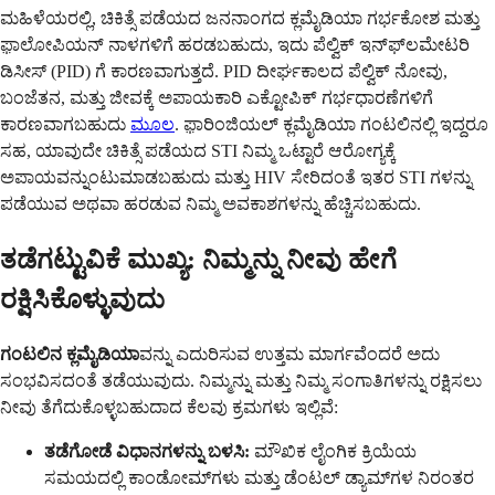
ಮಹಿಳೆಯರಲ್ಲಿ, ಚಿಕಿತ್ಸೆ ಪಡೆಯದ ಜನನಾಂಗದ ಕ್ಲಮೈಡಿಯಾ ಗರ್ಭಕೋಶ ಮತ್ತು
ಫ಼ಾಲೋಪಿಯನ್ ನಾಳಗಳಿಗೆ ಹರಡಬಹುದು, ಇದು ಪೆಲ್ವಿಕ್ ಇನ್‌ಫ್‌ಲಮೇಟರಿ
ಡಿಸೀಸ್ (PID) ಗೆ ಕಾರಣವಾಗುತ್ತದೆ. PID ದೀರ್ಘಕಾಲದ ಪೆಲ್ವಿಕ್ ನೋವು,
ಬಂಜೆತನ, ಮತ್ತು ಜೀವಕ್ಕೆ ಅಪಾಯಕಾರಿ ಎಕ್ಟೋಪಿಕ್ ಗರ್ಭಧಾರಣೆಗಳಿಗೆ
ಕಾರಣವಾಗಬಹುದು
ಮೂಲ
. ಫ಼ಾರಿಂಜಿಯಲ್ ಕ್ಲಮೈಡಿಯಾ ಗಂಟಲಿನಲ್ಲಿ ಇದ್ದರೂ
ಸಹ, ಯಾವುದೇ ಚಿಕಿತ್ಸೆ ಪಡೆಯದ STI ನಿಮ್ಮ ಒಟ್ಟಾರೆ ಆರೋಗ್ಯಕ್ಕೆ
ಅಪಾಯವನ್ನುಂಟುಮಾಡಬಹುದು ಮತ್ತು HIV ಸೇರಿದಂತೆ ಇತರ STI ಗಳನ್ನು
ಪಡೆಯುವ ಅಥವಾ ಹರಡುವ ನಿಮ್ಮ ಅವಕಾಶಗಳನ್ನು ಹೆಚ್ಚಿಸಬಹುದು.
ತಡೆಗಟ್ಟುವಿಕೆ ಮುಖ್ಯ: ನಿಮ್ಮನ್ನು ನೀವು ಹೇಗೆ
ರಕ್ಷಿಸಿಕೊಳ್ಳುವುದು
ಗಂಟಲಿನ ಕ್ಲಮೈಡಿಯಾ
ವನ್ನು ಎದುರಿಸುವ ಉತ್ತಮ ಮಾರ್ಗವೆಂದರೆ ಅದು
ಸಂಭವಿಸದಂತೆ ತಡೆಯುವುದು. ನಿಮ್ಮನ್ನು ಮತ್ತು ನಿಮ್ಮ ಸಂಗಾತಿಗಳನ್ನು ರಕ್ಷಿಸಲು
ನೀವು ತೆಗೆದುಕೊಳ್ಳಬಹುದಾದ ಕೆಲವು ಕ್ರಮಗಳು ಇಲ್ಲಿವೆ:
ತಡೆಗೋಡೆ ವಿಧಾನಗಳನ್ನು ಬಳಸಿ:
ಮೌಖಿಕ ಲೈಂಗಿಕ ಕ್ರಿಯೆಯ
ಸಮಯದಲ್ಲಿ ಕಾಂಡೋಮ್‌ಗಳು ಮತ್ತು ಡೆಂಟಲ್ ಡ್ಯಾಮ್‌ಗಳ ನಿರಂತರ