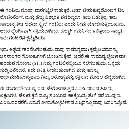
ಈ ಗಂಟಲು ನೋವು ವಾರಗಟ್ಟಲೆ ಕಾಡುತ್ತಿದೆ. ನೀವು ಜೇನುತುಪ್ಪದೊಂದಿಗೆ ಟೀ,
ಲೊಜೆಂಝೆಸ್, ಮತ್ತು ಹೆಚ್ಚು ವಿಶ್ರಾಂತಿ ಪಡೆದಿದ್ದರೂ, ಇದು ಬಿಡುತ್ತಿಲ್ಲ. ಇದು
ಸಾಮಾನ್ಯ ಶೀತ ಅಥವಾ ಸ್ಟ್ರೆಪ್ ಗಂಟಲು ಎಂದು ನೀವು ಯೋಚಿಸುತ್ತಿರಬಹುದು,
ಆದರೆ ಲೈಂಗಿಕವಾಗಿ ಸಕ್ರಿಯರಾಗಿದ್ದರೆ, ಹೆಚ್ಚಾಗಿ ಗಮನಿಸದ ಇನ್ನೊಂದು ಸಾಧ್ಯತೆ
ಇದೆ:
ಗಂಟಲಿನ ಕ್ಲಮೈಡಿಯಾ
.
ಇದು ಆಶ್ಚರ್ಯಕರವೆನಿಸಬಹುದು. ನಾವು ಸಾಮಾನ್ಯವಾಗಿ ಕ್ಲಮೈಡಿಯಾವನ್ನು
ಜನನಾಂಗದ ಸೋಂಕುಗಳಿಗೆ ಜೋಡಿಸುತ್ತೇವೆ, ಆದರೆ ಈ ಸಾಮಾನ್ಯ ಲೈಂಗಿಕವಾಗಿ
ಹರಡುವ ಸೋಂಕು (STI) ನಿಮ್ಮ ಗಂಟಲಿನಲ್ಲಿಯೂ ನೆಲೆಸಬಹುದು. ಒಳ್ಳೆಯ
ಸುದ್ದಿ ಏನೆಂದರೆ, ಇದು ಚಿಕಿತ್ಸೆ ನೀಡಬಹುದಾಗಿದೆ ಮತ್ತು ಇದನ್ನು
ಅರ್ಥಮಾಡಿಕೊಳ್ಳುವುದು ನಿಮ್ಮ ಆರೋಗ್ಯವನ್ನು ರಕ್ಷಿಸುವ ಮೊದಲ ಹೆಜ್ಜೆಯಾಗಿದೆ.
ಈ ಮಾರ್ಗದರ್ಶಿಯಲ್ಲಿ, ಇದು ಹೇಗೆ ಹರಡುತ್ತದೆ ಎಂಬುದರಿಂದ ಹಿಡಿದು,
ಲಕ್ಷಣಗಳು ಹೇಗಿರುತ್ತವೆ ಮತ್ತು ಸರಿಯಾದ ಚಿಕಿತ್ಸೆಯನ್ನು ಹೇಗೆ ಪಡೆಯುವುದು
ಎಂಬುದರವರೆಗೆ, ನಿಮಗೆ ತಿಳಿದುಕೊಳ್ಳಬೇಕಾದ ಎಲ್ಲವನ್ನೂ ನಾವು ವಿವರಿಸುತ್ತೇವೆ.