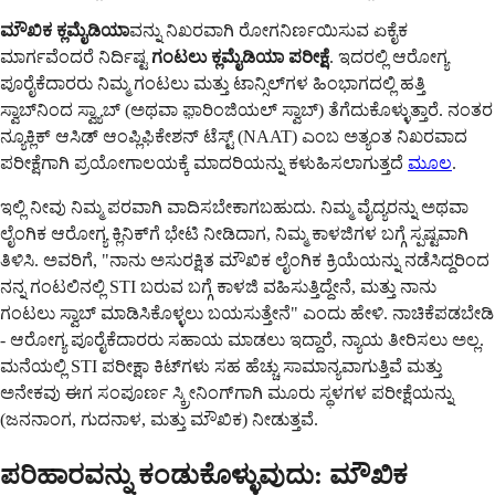
ಮೌಖಿಕ ಕ್ಲಮೈಡಿಯಾ
ವನ್ನು ನಿಖರವಾಗಿ ರೋಗನಿರ್ಣಯಿಸುವ ಏಕೈಕ
ಮಾರ್ಗವೆಂದರೆ ನಿರ್ದಿಷ್ಟ
ಗಂಟಲು ಕ್ಲಮೈಡಿಯಾ ಪರೀಕ್ಷೆ
. ಇದರಲ್ಲಿ ಆರೋಗ್ಯ
ಪೂರೈಕೆದಾರರು ನಿಮ್ಮ ಗಂಟಲು ಮತ್ತು ಟಾನ್ಸಿಲ್‌ಗಳ ಹಿಂಭಾಗದಲ್ಲಿ ಹತ್ತಿ
ಸ್ವಾಬ್‌ನಿಂದ ಸ್ವ್ಯಾಬ್ (ಅಥವಾ ಫ಼ಾರಿಂಜಿಯಲ್ ಸ್ವಾಬ್) ತೆಗೆದುಕೊಳ್ಳುತ್ತಾರೆ. ನಂತರ
ನ್ಯೂಕ್ಲಿಕ್ ಆಸಿಡ್ ಆಂಪ್ಲಿಫಿಕೇಶನ್ ಟೆಸ್ಟ್ (NAAT) ಎಂಬ ಅತ್ಯಂತ ನಿಖರವಾದ
ಪರೀಕ್ಷೆಗಾಗಿ ಪ್ರಯೋಗಾಲಯಕ್ಕೆ ಮಾದರಿಯನ್ನು ಕಳುಹಿಸಲಾಗುತ್ತದೆ
ಮೂಲ
.
ಇಲ್ಲಿ ನೀವು ನಿಮ್ಮ ಪರವಾಗಿ ವಾದಿಸಬೇಕಾಗಬಹುದು. ನಿಮ್ಮ ವೈದ್ಯರನ್ನು ಅಥವಾ
ಲೈಂಗಿಕ ಆರೋಗ್ಯ ಕ್ಲಿನಿಕ್‌ಗೆ ಭೇಟಿ ನೀಡಿದಾಗ, ನಿಮ್ಮ ಕಾಳಜಿಗಳ ಬಗ್ಗೆ ಸ್ಪಷ್ಟವಾಗಿ
ತಿಳಿಸಿ. ಅವರಿಗೆ, "ನಾನು ಅಸುರಕ್ಷಿತ ಮೌಖಿಕ ಲೈಂಗಿಕ ಕ್ರಿಯೆಯನ್ನು ನಡೆಸಿದ್ದರಿಂದ
ನನ್ನ ಗಂಟಲಿನಲ್ಲಿ STI ಬರುವ ಬಗ್ಗೆ ಕಾಳಜಿ ವಹಿಸುತ್ತಿದ್ದೇನೆ, ಮತ್ತು ನಾನು
ಗಂಟಲು ಸ್ವಾಬ್ ಮಾಡಿಸಿಕೊಳ್ಳಲು ಬಯಸುತ್ತೇನೆ" ಎಂದು ಹೇಳಿ. ನಾಚಿಕೆಪಡಬೇಡಿ
- ಆರೋಗ್ಯ ಪೂರೈಕೆದಾರರು ಸಹಾಯ ಮಾಡಲು ಇದ್ದಾರೆ, ನ್ಯಾಯ ತೀರಿಸಲು ಅಲ್ಲ.
ಮನೆಯಲ್ಲಿ STI ಪರೀಕ್ಷಾ ಕಿಟ್‌ಗಳು ಸಹ ಹೆಚ್ಚು ಸಾಮಾನ್ಯವಾಗುತ್ತಿವೆ ಮತ್ತು
ಅನೇಕವು ಈಗ ಸಂಪೂರ್ಣ ಸ್ಕ್ರೀನಿಂಗ್‌ಗಾಗಿ ಮೂರು ಸ್ಥಳಗಳ ಪರೀಕ್ಷೆಯನ್ನು
(ಜನನಾಂಗ, ಗುದನಾಳ, ಮತ್ತು ಮೌಖಿಕ) ನೀಡುತ್ತವೆ.
ಪರಿಹಾರವನ್ನು ಕಂಡುಕೊಳ್ಳುವುದು: ಮೌಖಿಕ