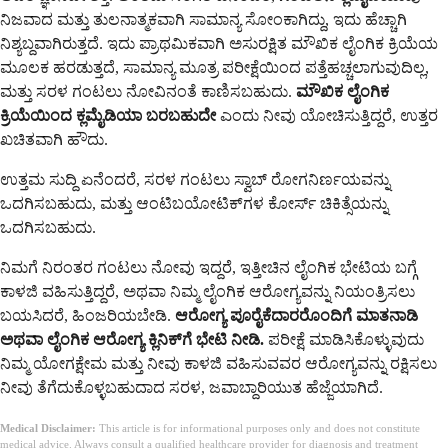
ನಿಜವಾದ ಮತ್ತು ತುಲನಾತ್ಮಕವಾಗಿ ಸಾಮಾನ್ಯ ಸೋಂಕಾಗಿದ್ದು, ಇದು ಹೆಚ್ಚಾಗಿ
ನಿಶ್ಯಬ್ದವಾಗಿರುತ್ತದೆ. ಇದು ಪ್ರಾಥಮಿಕವಾಗಿ ಅಸುರಕ್ಷಿತ ಮೌಖಿಕ ಲೈಂಗಿಕ ಕ್ರಿಯೆಯ
ಮೂಲಕ ಹರಡುತ್ತದೆ, ಸಾಮಾನ್ಯ ಮೂತ್ರ ಪರೀಕ್ಷೆಯಿಂದ ಪತ್ತೆಹಚ್ಚಲಾಗುವುದಿಲ್ಲ,
ಮತ್ತು ಸರಳ ಗಂಟಲು ನೋವಿನಂತೆ ಕಾಣಿಸಬಹುದು.
ಮೌಖಿಕ ಲೈಂಗಿಕ
ಕ್ರಿಯೆಯಿಂದ ಕ್ಲಮೈಡಿಯಾ ಬರಬಹುದೇ
ಎಂದು ನೀವು ಯೋಚಿಸುತ್ತಿದ್ದರೆ, ಉತ್ತರ
ಖಚಿತವಾಗಿ ಹೌದು.
ಉತ್ತಮ ಸುದ್ದಿ ಏನೆಂದರೆ, ಸರಳ ಗಂಟಲು ಸ್ವಾಬ್ ರೋಗನಿರ್ಣಯವನ್ನು
ಒದಗಿಸಬಹುದು, ಮತ್ತು ಆಂಟಿಬಯೋಟಿಕ್‌ಗಳ ಕೋರ್ಸ್ ಚಿಕಿತ್ಸೆಯನ್ನು
ಒದಗಿಸಬಹುದು.
ನಿಮಗೆ ನಿರಂತರ ಗಂಟಲು ನೋವು ಇದ್ದರೆ, ಇತ್ತೀಚಿನ ಲೈಂಗಿಕ ಭೇಟಿಯ ಬಗ್ಗೆ
ಕಾಳಜಿ ವಹಿಸುತ್ತಿದ್ದರೆ, ಅಥವಾ ನಿಮ್ಮ ಲೈಂಗಿಕ ಆರೋಗ್ಯವನ್ನು ನಿಯಂತ್ರಿಸಲು
ಬಯಸಿದರೆ, ಹಿಂಜರಿಯಬೇಡಿ.
ಆರೋಗ್ಯ ಪೂರೈಕೆದಾರರೊಂದಿಗೆ ಮಾತನಾಡಿ
ಅಥವಾ ಲೈಂಗಿಕ ಆರೋಗ್ಯ ಕ್ಲಿನಿಕ್‌ಗೆ ಭೇಟಿ ನೀಡಿ.
ಪರೀಕ್ಷೆ ಮಾಡಿಸಿಕೊಳ್ಳುವುದು
ನಿಮ್ಮ ಯೋಗಕ್ಷೇಮ ಮತ್ತು ನೀವು ಕಾಳಜಿ ವಹಿಸುವವರ ಆರೋಗ್ಯವನ್ನು ರಕ್ಷಿಸಲು
ನೀವು ತೆಗೆದುಕೊಳ್ಳಬಹುದಾದ ಸರಳ, ಜವಾಬ್ದಾರಿಯುತ ಹೆಜ್ಜೆಯಾಗಿದೆ.
Medical Disclaimer:
This article is for informational purposes only and does not constitute
medical advice. Always consult a qualified healthcare provider for diagnosis and treatment