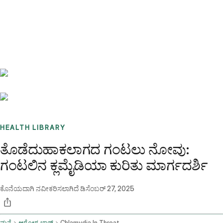
Benchmarks
Stories
FAQ
Sign up / Log in
HEALTH LIBRARY
ತೊಡೆದುಹಾಕಲಾಗದ ಗಂಟಲು ನೋವು:
ಗಂಟಲಿನ ಕ್ಲಮೈಡಿಯಾ ಕುರಿತು ಮಾರ್ಗದರ್ಶಿ
ಕೊನೆಯದಾಗಿ ನವೀಕರಿಸಲಾಗಿದೆ
ಡಿಸೆಂಬರ್ 27, 2025
ಮನೆ
ಆರೋಗ್ಯ ಬ್ಲಾಗ್
Chlamydia In Throat