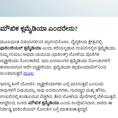
ಮೌಖಿಕ ಕ್ಲಮೈಡಿಯಾ ಎಂದರೇನು?
ಮೂಲಭೂತ ವಿಷಯಗಳಿಂದ ಪ್ರಾರಂಭಿಸೋಣ. ವೈದ್ಯಕೀಯ ಕ್ಷೇತ್ರದಲ್ಲಿ
ಫ಼ಾರಿಂಜಿಯಲ್ ಕ್ಲಮೈಡಿಯಾ
ಎಂದು ಕರೆಯಲ್ಪಡುವ ಗಂಟಲಿನಲ್ಲಿನ ಕ್ಲಮೈಡಿಯಾ,
ನಿಮ್ಮ ಗಂಟಲು ಅಥವಾ ಬಾಯಿಯ (ಫ಼ಾರಿಂಕ್ಸ್) ಲೋಳೆಯ ಪೊರೆಗಳ
ಬ್ಯಾಕ್ಟೀರಿಯಾ ಸೋಂಕಾಗಿದೆ. ಇದು ಜನನಾಂಗದ ಕ್ಲಮೈಡಿಯಾ ಸೋಂಕುಗಳಿಗೆ
ಕಾರಣವಾಗುವ ಅದೇ ಬ್ಯಾಕ್ಟೀರಿಯಾ,
ಕ್ಲಮೈಡಿಯಾ ಟ್ರಾಕೋಮಾಟಿಸ್
ನಿಂದ
ಉಂಟಾಗುತ್ತದೆ
ಮೂಲ
.
ಇದನ್ನು ಹೀಗೆ ಯೋಚಿಸಿ: ಬ್ಯಾಕ್ಟೀರಿಯಾಗಳು ಎಲ್ಲಿ ವಾಸಿಸುತ್ತವೆ ಎಂಬುದು
ಅವುಗಳಿಗೆ ವಿಷಯವಲ್ಲ. ಅವು ಜನನಾಂಗಗಳು, ಗುದದ್ವಾರ ಮತ್ತು ಹೌದು,
ಗಂಟಲಿನಲ್ಲಿ ಕಂಡುಬರುವ ಬೆಚ್ಚಗಿನ, ತೇವ ಲೋಳೆಯ ಪೊರೆಗಳಲ್ಲಿ ಬೆಳೆಯುತ್ತವೆ.
ಆದ್ದರಿಂದ, ಜನರು
ಮೌಖಿಕ ಕ್ಲಮೈಡಿಯಾ
ಎಂದು ಉಲ್ಲೇಖಿಸಿದಾಗ, ಅವರು ಈ
ನಿರ್ದಿಷ್ಟ ಫ಼ಾರಿಂಜಿಯಲ್ ಸೋಂಕಿನ ಬಗ್ಗೆ ಮಾತನಾಡುತ್ತಿದ್ದಾರೆ.