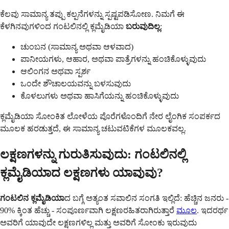
ಕೆಲವು ಸಾಮಾನ್ಯ ತಪ್ಪು ಕಲ್ಪನೆಗಳನ್ನು ಸ್ಪಷ್ಟಪಡಿಸೋಣ. ನಿಮಗೆ ಈ
ಕೆಳಗಿನವುಗಳಿಂದ ಗಂಟಲಿನಲ್ಲಿ ಕ್ಲಮೈಡಿಯಾ
ಬರುವುದಿಲ್ಲ
:
ಚುಂಬನ (ಸಾಮಾನ್ಯ ಅಥವಾ ಆಳವಾದ)
ಪಾನೀಯಗಳು, ಆಹಾರ, ಅಥವಾ ಪಾತ್ರೆಗಳನ್ನು ಹಂಚಿಕೊಳ್ಳುವುದು
ಆಲಿಂಗನ ಅಥವಾ ಸ್ಪರ್ಶ
ಒಂದೇ ಶೌಚಾಲಯವನ್ನು ಬಳಸುವುದು
ಕೊಳಲುಗಳು ಅಥವಾ ಹಾಸಿಗೆಯನ್ನು ಹಂಚಿಕೊಳ್ಳುವುದು
ಕ್ಲಮೈಡಿಯಾ ಸೋಂಕಿತ ಲೋಳೆಯ ಪೊರೆಗಳೊಂದಿಗೆ ನೇರ ಲೈಂಗಿಕ ಸಂಪರ್ಕದ
ಮೂಲಕ ಹರಡುತ್ತದೆ, ಈ ಸಾಮಾನ್ಯ ಚಟುವಟಿಕೆಗಳ ಮೂಲಕವಲ್ಲ.
ಲಕ್ಷಣಗಳನ್ನು ಗುರುತಿಸುವುದು: ಗಂಟಲಿನಲ್ಲಿ
ಕ್ಲಮೈಡಿಯಾದ ಲಕ್ಷಣಗಳು ಯಾವುವು?
ಗಂಟಲಿನ ಕ್ಲಮೈಡಿಯಾ
ದ ಬಗ್ಗೆ ಅತ್ಯಂತ ಸವಾಲಿನ ಸಂಗತಿ ಇಲ್ಲಿದೆ: ಹೆಚ್ಚಿನ ಜನರು -
90% ಕ್ಕಿಂತ ಹೆಚ್ಚು - ಸಂಪೂರ್ಣವಾಗಿ ಲಕ್ಷಣರಹಿತರಾಗಿರುತ್ತಾರೆ
ಮೂಲ
. ಇದರರ್ಥ
ಅವರಿಗೆ ಯಾವುದೇ ಲಕ್ಷಣಗಳಿಲ್ಲ ಮತ್ತು ಅವರಿಗೆ ಸೋಂಕು ಇರುವುದು