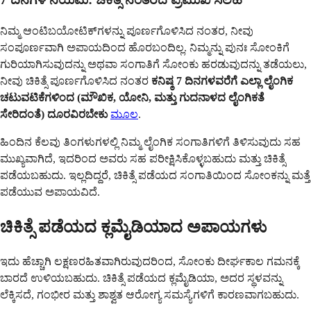
ನಿಮ್ಮ ಆಂಟಿಬಯೋಟಿಕ್‌ಗಳನ್ನು ಪೂರ್ಣಗೊಳಿಸಿದ ನಂತರ, ನೀವು
ಸಂಪೂರ್ಣವಾಗಿ ಅಪಾಯದಿಂದ ಹೊರಬಂದಿಲ್ಲ. ನಿಮ್ಮನ್ನು ಪುನಃ ಸೋಂಕಿಗೆ
ಗುರಿಯಾಗಿಸುವುದನ್ನು ಅಥವಾ ಸಂಗಾತಿಗೆ ಸೋಂಕು ಹರಡುವುದನ್ನು ತಡೆಯಲು,
ನೀವು ಚಿಕಿತ್ಸೆ ಪೂರ್ಣಗೊಳಿಸಿದ ನಂತರ
ಕನಿಷ್ಠ 7 ದಿನಗಳವರೆಗೆ ಎಲ್ಲಾ ಲೈಂಗಿಕ
ಚಟುವಟಿಕೆಗಳಿಂದ (ಮೌಖಿಕ, ಯೋನಿ, ಮತ್ತು ಗುದನಾಳದ ಲೈಂಗಿಕತೆ
ಸೇರಿದಂತೆ) ದೂರವಿರಬೇಕು
ಮೂಲ
.
ಹಿಂದಿನ ಕೆಲವು ತಿಂಗಳುಗಳಲ್ಲಿ ನಿಮ್ಮ ಲೈಂಗಿಕ ಸಂಗಾತಿಗಳಿಗೆ ತಿಳಿಸುವುದು ಸಹ
ಮುಖ್ಯವಾಗಿದೆ, ಇದರಿಂದ ಅವರು ಸಹ ಪರೀಕ್ಷಿಸಿಕೊಳ್ಳಬಹುದು ಮತ್ತು ಚಿಕಿತ್ಸೆ
ಪಡೆಯಬಹುದು. ಇಲ್ಲದಿದ್ದರೆ, ಚಿಕಿತ್ಸೆ ಪಡೆಯದ ಸಂಗಾತಿಯಿಂದ ಸೋಂಕನ್ನು ಮತ್ತೆ
ಪಡೆಯುವ ಅಪಾಯವಿದೆ.
ಚಿಕಿತ್ಸೆ ಪಡೆಯದ ಕ್ಲಮೈಡಿಯಾದ ಅಪಾಯಗಳು
ಇದು ಹೆಚ್ಚಾಗಿ ಲಕ್ಷಣರಹಿತವಾಗಿರುವುದರಿಂದ, ಸೋಂಕು ದೀರ್ಘಕಾಲ ಗಮನಕ್ಕೆ
ಬಾರದೆ ಉಳಿಯಬಹುದು. ಚಿಕಿತ್ಸೆ ಪಡೆಯದ ಕ್ಲಮೈಡಿಯಾ, ಅದರ ಸ್ಥಳವನ್ನು
ಲೆಕ್ಕಿಸದೆ, ಗಂಭೀರ ಮತ್ತು ಶಾಶ್ವತ ಆರೋಗ್ಯ ಸಮಸ್ಯೆಗಳಿಗೆ ಕಾರಣವಾಗಬಹುದು.