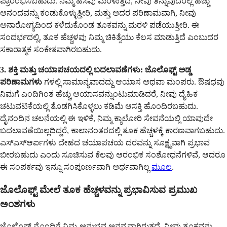
ಪ್ರಾರಂಭಿಸಬಹುದು. ನಿಮ್ಮ ಹಸಿವು ಮರಳುತ್ತದೆ, ನೀವು ತಿನ್ನುವುದರಲ್ಲಿ ಹೆಚ್ಚು
ಆನಂದವನ್ನು ಕಂಡುಕೊಳ್ಳುತ್ತೀರಿ, ಮತ್ತು ಅದರ ಪರಿಣಾಮವಾಗಿ, ನೀವು
ಅನಾರೋಗ್ಯದಿಂದ ಕಳೆದುಕೊಂಡ ತೂಕವನ್ನು ಮರಳಿ ಪಡೆಯುತ್ತೀರಿ. ಈ
ಸಂದರ್ಭದಲ್ಲಿ, ತೂಕ ಹೆಚ್ಚಳವು ನಿಮ್ಮ ಚಿಕಿತ್ಸೆಯು ಕೆಲಸ ಮಾಡುತ್ತಿದೆ ಎಂಬುದರ
ಸಕಾರಾತ್ಮಕ ಸಂಕೇತವಾಗಿರಬಹುದು.
3. ಶಕ್ತಿ ಮತ್ತು ಚಯಾಪಚಯದಲ್ಲಿ ಬದಲಾವಣೆಗಳು:
ಜೊಲೊಫ್ಟ್ ಅಡ್ಡ
ಪರಿಣಾಮಗಳು
ಗಳಲ್ಲಿ ಸಾಮಾನ್ಯವಾದದ್ದು ಆಯಾಸ ಅಥವಾ ಮಂಪರು. ಔಷಧವು
ನಿಮಗೆ ಎಂದಿಗಿಂತ ಹೆಚ್ಚು ಆಯಾಸವನ್ನುಂಟುಮಾಡಿದರೆ, ನೀವು ದೈಹಿಕ
ಚಟುವಟಿಕೆಯಲ್ಲಿ ತೊಡಗಿಸಿಕೊಳ್ಳಲು ಕಡಿಮೆ ಆಸಕ್ತಿ ಹೊಂದಿರಬಹುದು.
ದೈನಂದಿನ ಚಲನೆಯಲ್ಲಿ ಈ ಇಳಿಕೆ, ನಿಮ್ಮ ಕ್ಯಾಲೋರಿ ಸೇವನೆಯಲ್ಲಿ ಯಾವುದೇ
ಬದಲಾವಣೆಯಿಲ್ಲದಿದ್ದರೆ, ಕಾಲಾನಂತರದಲ್ಲಿ ತೂಕ ಹೆಚ್ಚಳಕ್ಕೆ ಕಾರಣವಾಗಬಹುದು.
ಎಸ್ಎಸ್ಆರ್ಐಗಳು ದೇಹದ ಚಯಾಪಚಯ ದರವನ್ನು ಸೂಕ್ಷ್ಮವಾಗಿ ಪ್ರಭಾವ
ಬೀರಬಹುದು ಎಂದು ಸೂಚಿಸುವ ಕೆಲವು ಆರಂಭಿಕ ಸಂಶೋಧನೆಗಳಿವೆ, ಆದರೂ
ಈ ಸಂಪರ್ಕವು ಇನ್ನೂ ಸಂಪೂರ್ಣವಾಗಿ ಅರ್ಥವಾಗಿಲ್ಲ
ಮೂಲ
.
ಜೊಲೊಫ್ಟ್ ಮೇಲೆ ತೂಕ ಹೆಚ್ಚಳವನ್ನು ಪ್ರಭಾವಿಸುವ ಪ್ರಮುಖ
ಅಂಶಗಳು
ಜೊಲೊಫ್ಟ್ ನೊಂದಿಗೆ ನಿಮ್ಮ ಅನುಭವ ಅನನ್ಯವಾಗಿರುತ್ತದೆ. ನೀವು ತೂಕವನ್ನು