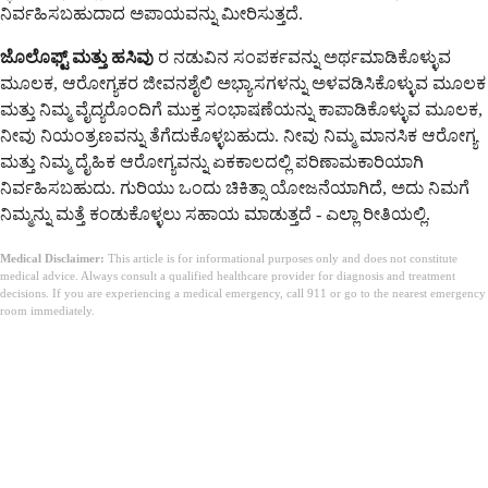
ನಿರ್ವಹಿಸಬಹುದಾದ ಅಪಾಯವನ್ನು ಮೀರಿಸುತ್ತದೆ.
ಜೊಲೊಫ್ಟ್ ಮತ್ತು ಹಸಿವು
ರ ನಡುವಿನ ಸಂಪರ್ಕವನ್ನು ಅರ್ಥಮಾಡಿಕೊಳ್ಳುವ
ಮೂಲಕ, ಆರೋಗ್ಯಕರ ಜೀವನಶೈಲಿ ಅಭ್ಯಾಸಗಳನ್ನು ಅಳವಡಿಸಿಕೊಳ್ಳುವ ಮೂಲಕ
ಮತ್ತು ನಿಮ್ಮ ವೈದ್ಯರೊಂದಿಗೆ ಮುಕ್ತ ಸಂಭಾಷಣೆಯನ್ನು ಕಾಪಾಡಿಕೊಳ್ಳುವ ಮೂಲಕ,
ನೀವು ನಿಯಂತ್ರಣವನ್ನು ತೆಗೆದುಕೊಳ್ಳಬಹುದು. ನೀವು ನಿಮ್ಮ ಮಾನಸಿಕ ಆರೋಗ್ಯ
ಮತ್ತು ನಿಮ್ಮ ದೈಹಿಕ ಆರೋಗ್ಯವನ್ನು ಏಕಕಾಲದಲ್ಲಿ ಪರಿಣಾಮಕಾರಿಯಾಗಿ
ನಿರ್ವಹಿಸಬಹುದು. ಗುರಿಯು ಒಂದು ಚಿಕಿತ್ಸಾ ಯೋಜನೆಯಾಗಿದೆ, ಅದು ನಿಮಗೆ
ನಿಮ್ಮನ್ನು ಮತ್ತೆ ಕಂಡುಕೊಳ್ಳಲು ಸಹಾಯ ಮಾಡುತ್ತದೆ - ಎಲ್ಲಾ ರೀತಿಯಲ್ಲಿ.
Medical Disclaimer:
This article is for informational purposes only and does not constitute
medical advice. Always consult a qualified healthcare provider for diagnosis and treatment
decisions. If you are experiencing a medical emergency, call 911 or go to the nearest emergency
room immediately.