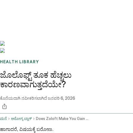
Benchmarks
Stories
FAQ
Sign up / Log in
HEALTH LIBRARY
ಜೊಲೊಫ್ಟ್ ತೂಕ ಹೆಚ್ಚಲು
ಕಾರಣವಾಗುತ್ತದೆಯೇ?
ಕೊನೆಯದಾಗಿ ನವೀಕರಿಸಲಾಗಿದೆ
ಜನವರಿ 6, 2026
ಮನೆ
ಆರೋಗ್ಯ ಬ್ಲಾಗ್
Does Zoloft Make You Gain Weight
ಹಾಗಾದರೆ, ವಿಷಯಕ್ಕೆ ಬರೋಣ.