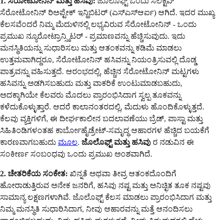
1. ಸೆರೋಟೋನಿನ್ ಮತ್ತು ಹಸಿವು:
ಜೊಲೊಫ್ಟ್ ಒಂದು ಸೆಲೆಕ್ಟಿವ್
ಸೆರೋಟೋನಿನ್ ರಿಅಪ್ಟೇಕ್ ಇನ್ಹಿಬಿಟರ್ (ಎಸ್ಎಸ್ಆರ್ಐ) ಆಗಿದೆ. ಇದರ ಮುಖ್ಯ
ಕೆಲಸವೆಂದರೆ ನಿಮ್ಮ ಮೆದುಳಿನಲ್ಲಿ ಲಭ್ಯವಿರುವ ಸೆರೋಟೋನಿನ್ - ಒಂದು
ಪ್ರಮುಖ ನ್ಯೂರೋಟ್ರಾನ್ಸ್ಮಿಟರ್ - ಪ್ರಮಾಣವನ್ನು ಹೆಚ್ಚಿಸುವುದು. ಇದು
ಮನಸ್ಥಿತಿಯನ್ನು ಸುಧಾರಿಸಲು ಮತ್ತು ಆತಂಕವನ್ನು ಕಡಿಮೆ ಮಾಡಲು
ಉತ್ತಮವಾಗಿದ್ದರೂ, ಸೆರೋಟೋನಿನ್ ಹಸಿವನ್ನು ನಿಯಂತ್ರಿಸುವಲ್ಲಿ ದೊಡ್ಡ
ಪಾತ್ರವನ್ನು ವಹಿಸುತ್ತದೆ. ಆರಂಭದಲ್ಲಿ, ಹೆಚ್ಚಿನ ಸೆರೋಟೋನಿನ್ ಮಟ್ಟಗಳು
ಹಸಿವನ್ನು ಅಡಗಿಸಬಹುದು ಮತ್ತು ವಾಕರಿಕೆ ಉಂಟುಮಾಡಬಹುದು,
ಅದಕ್ಕಾಗಿಯೇ ಕೆಲವರು ಮೊದಲು ಪ್ರಾರಂಭಿಸಿದಾಗ ಸ್ವಲ್ಪ ತೂಕವನ್ನು
ಕಳೆದುಕೊಳ್ಳುತ್ತಾರೆ. ಆದರೆ ಕಾಲಾನಂತರದಲ್ಲಿ, ಮೆದುಳು ಹೊಂದಿಕೊಳ್ಳುತ್ತದೆ.
ಕೆಲವು ವ್ಯಕ್ತಿಗಳಿಗೆ, ಈ ದೀರ್ಘಕಾಲೀನ ಬದಲಾವಣೆಯು ಬ್ರೆಡ್, ಪಾಸ್ಟಾ ಮತ್ತು
ಸಿಹಿತಿಂಡಿಗಳಂತಹ ಕಾರ್ಬೋಹೈಡ್ರೇಟ್-ಸಮೃದ್ಧ ಆಹಾರಗಳ ಹೆಚ್ಚಿದ ಬಯಕೆಗೆ
ಕಾರಣವಾಗಬಹುದು
ಮೂಲ
.
ಜೊಲೊಫ್ಟ್ ಮತ್ತು ಹಸಿವು
ರ ನಡುವಿನ ಈ
ಸಂಕೀರ್ಣ ಸಂಬಂಧವು ಒಂದು ಪ್ರಮುಖ ಅಂಶವಾಗಿದೆ.
2. ಚೇತರಿಕೆಯ ಸಂಕೇತ:
ಖಿನ್ನತೆ ಅಥವಾ ತೀವ್ರ ಆತಂಕದೊಂದಿಗೆ
ಹೋರಾಡುತ್ತಿರುವ ಅನೇಕ ಜನರಿಗೆ, ಹಸಿವು ನಷ್ಟ ಮತ್ತು ಅನಿಚ್ಛಿತ ತೂಕ ನಷ್ಟವು
ಸಾಮಾನ್ಯ ಲಕ್ಷಣಗಳಾಗಿವೆ. ಜೊಲೊಫ್ಟ್ ಕೆಲಸ ಮಾಡಲು ಪ್ರಾರಂಭಿಸಿದಾಗ ಮತ್ತು
ನಿಮ್ಮ ಮನಸ್ಥಿತಿ ಸುಧಾರಿಸಿದಾಗ, ನೀವು ಆಹಾರವನ್ನು ಮತ್ತೆ ಆನಂದಿಸಲು