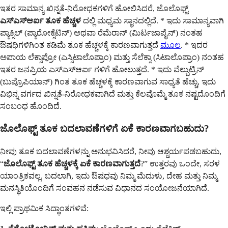
ಇತರ ಸಾಮಾನ್ಯ ಖಿನ್ನತೆ-ನಿರೋಧಕಗಳಿಗೆ ಹೋಲಿಸಿದರೆ, ಜೊಲೊಫ್ಟ್
ಎಸ್ಎಸ್ಆರ್ಐ ತೂಕ ಹೆಚ್ಚಳ
ದಲ್ಲಿ ಮಧ್ಯಮ ಸ್ಥಾನದಲ್ಲಿದೆ. * ಇದು ಸಾಮಾನ್ಯವಾಗಿ
ಪ್ಯಾಕ್ಸಿಲ್ (ಪ್ಯಾರೋಕ್ಸೆಟಿನ್) ಅಥವಾ ರೆಮೆರಾನ್ (ಮಿರ್ಟಜಾಪೈನ್) ನಂತಹ
ಔಷಧಿಗಳಿಗಿಂತ ಕಡಿಮೆ ತೂಕ ಹೆಚ್ಚಳಕ್ಕೆ ಕಾರಣವಾಗುತ್ತದೆ
ಮೂಲ
. * ಇದರ
ಅಪಾಯ ಲೆಕ್ಸಾಪ್ರೋ (ಎಸ್ಸಿಟಾಲೊಪ್ರಾಂ) ಮತ್ತು ಸೆಲೆಕ್ಸಾ (ಸಿಟಾಲೊಪ್ರಾಂ) ನಂತಹ
ಇತರ ಜನಪ್ರಿಯ ಎಸ್ಎಸ್ಆರ್ಐ ಗಳಿಗೆ ಹೋಲುತ್ತದೆ. * ಇದು ವೆಲ್ಬುಟ್ರಿನ್
(ಬುಪ್ರೊಪಿಯಾನ್) ಗಿಂತ ತೂಕ ಹೆಚ್ಚಳಕ್ಕೆ ಕಾರಣವಾಗುವ ಸಾಧ್ಯತೆ ಹೆಚ್ಚು, ಇದು
ವಿಭಿನ್ನ ವರ್ಗದ ಖಿನ್ನತೆ-ನಿರೋಧಕವಾಗಿದೆ ಮತ್ತು ಕೆಲವೊಮ್ಮೆ ತೂಕ ನಷ್ಟದೊಂದಿಗೆ
ಸಂಬಂಧ ಹೊಂದಿದೆ.
ಜೊಲೊಫ್ಟ್ ತೂಕ ಬದಲಾವಣೆಗಳಿಗೆ ಏಕೆ ಕಾರಣವಾಗಬಹುದು?
ನೀವು ತೂಕ ಬದಲಾವಣೆಗಳನ್ನು ಅನುಭವಿಸಿದರೆ, ನೀವು ಆಶ್ಚರ್ಯಪಡಬಹುದು,
“
ಜೊಲೊಫ್ಟ್ ತೂಕ ಹೆಚ್ಚಳಕ್ಕೆ ಏಕೆ ಕಾರಣವಾಗುತ್ತದೆ
?” ಉತ್ತರವು ಒಂದೇ, ಸರಳ
ಯಾಂತ್ರಿಕವಲ್ಲ. ಬದಲಾಗಿ, ಇದು ಔಷಧವು ನಿಮ್ಮ ಮೆದುಳು, ದೇಹ ಮತ್ತು ನಿಮ್ಮ
ಮನಸ್ಥಿತಿಯೊಂದಿಗೆ ಸಂವಹನ ನಡೆಸುವ ವಿಧಾನದ ಸಂಯೋಜನೆಯಾಗಿದೆ.
ಇಲ್ಲಿ ಪ್ರಾಥಮಿಕ ಸಿದ್ಧಾಂತಗಳಿವೆ: