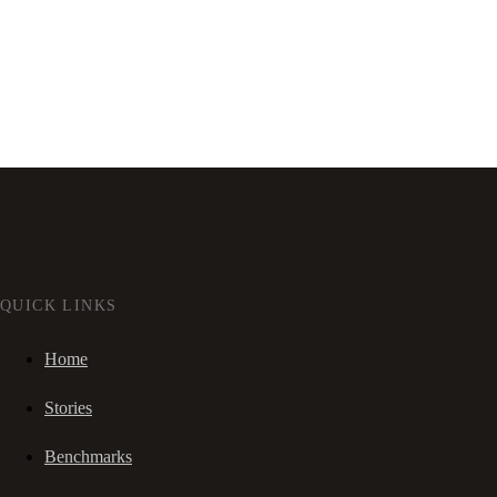
QUICK LINKS
Home
Stories
Benchmarks