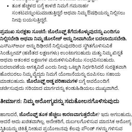
ತೂಕ ಹೆಚ್ಚಳದ ಬಗ್ಗೆ ಕಾಳಜಿ ನಿಮಗೆ ಗಮನಾರ್ಹ
ಸಂಕಟವನ್ನುಂಟುಮಾಡುತ್ತಿದ್ದರೆ ಅಥವಾ ನಿಮ್ಮ ಔಷಧಿಯನ್ನು ನಿಲ್ಲಿಸಲು
ನೀವು ಬಯಸುತ್ತಿದ್ದರೆ.
ಪ್ರಮುಖ ಸುರಕ್ಷತಾ ಸೂಚನೆ:
ಜೊಲೊಫ್ಟ್ ತೆಗೆದುಕೊಳ್ಳುವುದನ್ನು ಎಂದಿಗೂ
ನಿಲ್ಲಿಸಬೇಡಿ ಅಥವಾ ನಿಮ್ಮ ಡೋಸೇಜ್ ಅನ್ನು ನೀವಾಗಿಯೇ ಬದಲಾಯಿಸಬೇಡಿ.
ಎಸ್ಎಸ್ಆರ್ಐ ಅನ್ನು ದಿಢೀರನೆ ನಿಲ್ಲಿಸುವುದರಿಂದ ಸ್ಥಗಿತಗೊಳಿಸುವಿಕೆ
ಸಿಂಡ್ರೋಮ್ (ಹಣಿತದ ಲಕ್ಷಣಗಳು) ಉಂಟಾಗಬಹುದು ಮತ್ತು ನಿಮ್ಮ ಖಿನ್ನತೆ
ಅಥವಾ ಆತಂಕದ ಲಕ್ಷಣಗಳ ಮರುಕಳಿಸುವಿಕೆಯು ಸಂಭವಿಸಬಹುದು.
ಬದಲಾವಣೆಯ ಅಗತ್ಯವಿದೆ ಎಂದು ನೀವು ಒಟ್ಟಾಗಿ ನಿರ್ಧರಿಸಿದರೆ ಸುರಕ್ಷಿತವಾಗಿ
ಹೊರಬರಲು ನಿಮ್ಮ ವೈದ್ಯರು ನಿಮಗೆ ಯೋಜನೆಯನ್ನು ರೂಪಿಸಲು ಸಹಾಯ
ಮಾಡಬಹುದು.
ಜೊಲೊಫ್ಟ್ ಅಡ್ಡ ಪರಿಣಾಮಗಳ
ಬಗ್ಗೆ ಅವರೊಂದಿಗೆ
ಚರ್ಚಿಸುವುದು ಸರಿಯಾದ ಮಾರ್ಗವನ್ನು ಕಂಡುಹಿಡಿಯಲು ಮುಖ್ಯವಾಗಿದೆ.
ತೀರ್ಮಾನ: ನಿಮ್ಮ ಆರೋಗ್ಯವನ್ನು ಸಮತೋಲನಗೊಳಿಸುವುದು
ಹಾಗಾದರೆ,
ಜೊಲೊಫ್ಟ್ ತೂಕ ಹೆಚ್ಚಲು ಕಾರಣವಾಗುತ್ತದೆಯೇ
? ಇದು ಆಗಬಹುದು,
ಆದರೆ ಅದು ಖಚಿತವಾಗಿಲ್ಲ. ಅನೇಕರಿಗೆ, ದುರ್ಬಲಗೊಳಿಸುವ ಮಾನಸಿಕ ಆರೋಗ್ಯ
ಸ್ಥಿತಿಯನ್ನು ಚಿಕಿತ್ಸೆ ನೀಡುವ ಪ್ರಯೋಜನವು ಕೆಲವು ಪೌಂಡ್ ಗಳನ್ನು ಗಳಿಸುವ