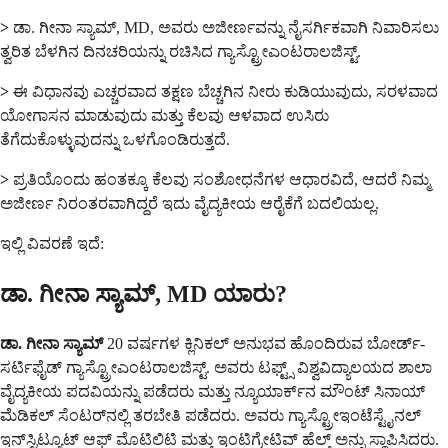
>
ಡಾ. ಗೀನಾ ಸ್ಯಾಮ್, MD, ಅವರು ಅಜೀರ್ಣವನ್ನು ನೈಸರ್ಗಿಕವಾಗಿ ನಿವಾರಿಸಲು
ತ್ವರಿತ ಬೆಳಗಿನ ದಿನಚರಿಯನ್ನು ರಚಿಸಿದ ಗ್ಯಾಸ್ಟ್ರೋಎಂಟರಾಲಜಿಸ್ಟ್.
>
ಈ ವಿಧಾನವು ಎಚ್ಚರವಾದ ತಕ್ಷಣ ಬೆಚ್ಚಗಿನ ನೀರು ಕುಡಿಯುವುದು, ಸರಳವಾದ
ಯೋಗಾಸನ ಮಾಡುವುದು ಮತ್ತು ಕೆಲವು ಆಳವಾದ ಉಸಿರು
ತೆಗೆದುಕೊಳ್ಳುವುದನ್ನು ಒಳಗೊಂಡಿರುತ್ತದೆ.
>
ಪ್ರತಿಯೊಂದು ಹಂತಕ್ಕೂ ಕೆಲವು ಸಂಶೋಧನೆಗಳ ಆಧಾರವಿದೆ, ಆದರೆ ನಿಮ್ಮ
ಅಜೀರ್ಣ ನಿರಂತರವಾಗಿದ್ದರೆ ಇದು ವೈದ್ಯಕೀಯ ಆರೈಕೆಗೆ ಬದಲಿಯಲ್ಲ.
ಇಲ್ಲಿ ವಿವರಣೆ ಇದೆ:
ಡಾ. ಗೀನಾ ಸ್ಯಾಮ್, MD ಯಾರು?
ಡಾ. ಗೀನಾ ಸ್ಯಾಮ್
20 ವರ್ಷಗಳ ಕ್ಲಿನಿಕಲ್ ಅನುಭವ ಹೊಂದಿರುವ ಬೋರ್ಡ್-
ಸರ್ಟಿಫೈಡ್ ಗ್ಯಾಸ್ಟ್ರೋಎಂಟರಾಲಜಿಸ್ಟ್. ಅವರು ಟಫ್ಟ್ಸ್ ವಿಶ್ವವಿದ್ಯಾಲಯದ ಶಾಲಾ
ವೈದ್ಯಕೀಯ ಪದವಿಯನ್ನು ಪಡೆದರು ಮತ್ತು ನ್ಯೂಯಾರ್ಕ್‌ನ ಮೌಂಟ್ ಸಿನಾಯ್
ಮೆಡಿಕಲ್ ಸೆಂಟರ್‌ನಲ್ಲಿ ತರಬೇತಿ ಪಡೆದರು. ಅವರು ಗ್ಯಾಸ್ಟ್ರೋಇಂಟೆಸ್ಟೈನಲ್
ಇನ್‌ಸ್ಟಿಟ್ಯೂಟ್ ಆಫ್ ಮೊಟಿಲಿಟಿ ಮತ್ತು ಇಂಟಿಗ್ರೇಟಿವ್ ಹೆಲ್ತ್ ಅನ್ನು ಸ್ಥಾಪಿಸಿದರು.