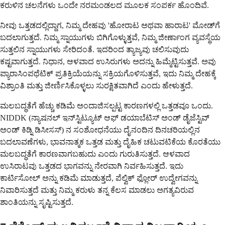
ಕರುಳಿನ ಚಲನೆಗಳು ಒಂದೇ ನರಮಂಡಲದ ಮೂಲಕ ಸಂಪರ್ಕ ಹೊಂದಿವೆ.
ನೀವು ಒತ್ತಡದಲ್ಲಿದ್ದಾಗ, ನಿಮ್ಮ ದೇಹವು 'ಹೋರಾಟ ಅಥವಾ ಹಾರಾಟ' ಮೋಡ್‌ಗೆ
ಬದಲಾಗುತ್ತದೆ. ನಿಮ್ಮ ಸ್ನಾಯುಗಳು ಬಿಗಿಗೊಳ್ಳುತ್ತವೆ, ನಿಮ್ಮ ಜೀರ್ಣಾಂಗ ವ್ಯವಸ್ಥೆಯ
ಸುತ್ತಲಿನ ಸ್ನಾಯುಗಳು ಸೇರಿದಂತೆ. ಇದರಿಂದ ತ್ಯಾಜ್ಯವು ಚಲಿಸುವುದು
ಕಷ್ಟವಾಗುತ್ತದೆ. ನಿಧಾನ, ಆಳವಾದ ಉಸಿರುಗಳು ಅದನ್ನು ಹಿಮ್ಮೆಟ್ಟಿಸುತ್ತವೆ. ಅವು
ಪ್ಯಾರಾಸಿಂಪಥೆಟಿಕ್ ಪ್ರತಿಕ್ರಿಯೆಯನ್ನು ಸಕ್ರಿಯಗೊಳಿಸುತ್ತವೆ, ಇದು ನಿಮ್ಮ ದೇಹಕ್ಕೆ
ವಿಶ್ರಾಂತಿ ಮತ್ತು ಜೀರ್ಣಿಸಿಕೊಳ್ಳಲು ಸುರಕ್ಷಿತವಾಗಿದೆ ಎಂದು ಹೇಳುತ್ತದೆ.
ಮಲಬದ್ಧತೆಗೆ ಹೆಚ್ಚು ಕಡಿಮೆ ಅಂದಾಜಿಸಲ್ಪಟ್ಟ ಕಾರಣಗಳಲ್ಲಿ ಒತ್ತಡವೂ ಒಂದು.
NIDDK (ನ್ಯಾಷನಲ್ ಇನ್‌ಸ್ಟಿಟ್ಯೂಟ್ ಆಫ್ ಡಯಾಬೆಟಿಸ್ ಅಂಡ್ ಡೈಜೆಸ್ಟಿವ್
ಅಂಡ್ ಕಿಡ್ನಿ ಡಿಸೀಸಸ್) ನ ಸಂಶೋಧನೆಯು ದೈನಂದಿನ ದಿನಚರಿಯಲ್ಲಿನ
ಬದಲಾವಣೆಗಳು, ಭಾವನಾತ್ಮಕ ಒತ್ತಡ ಮತ್ತು ದೈಹಿಕ ಚಟುವಟಿಕೆಯ ಕೊರತೆಯು
ಮಲಬದ್ಧತೆಗೆ ಕಾರಣವಾಗಬಹುದು ಎಂದು ಗುರುತಿಸುತ್ತದೆ. ಆಳವಾದ
ಉಸಿರಾಟವು ಒತ್ತಡದ ಭಾಗವನ್ನು ನೇರವಾಗಿ ನಿರ್ವಹಿಸುತ್ತದೆ. ಇದು
ಕಾರ್ಟಿಸೋಲ್ ಅನ್ನು ಕಡಿಮೆ ಮಾಡುತ್ತದೆ, ಪೆಲ್ವಿಕ್ ಫ್ಲೋರ್ ಉದ್ವೇಗವನ್ನು
ನಿವಾರಿಸುತ್ತದೆ ಮತ್ತು ನಿಮ್ಮ ಕರುಳು ತನ್ನ ಕೆಲಸ ಮಾಡಲು ಅಗತ್ಯವಿರುವ
ಶಾಂತಿಯನ್ನು ಸೃಷ್ಟಿಸುತ್ತದೆ.