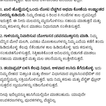
1. ಖಾಲಿ ಹೊಟ್ಟೆಯಲ್ಲಿ ಒಂದು ಲೋಟ ಬೆಚ್ಚಗಿನ ಅಥವಾ ಕೋಣೆಯ ಉಷ್ಣಾಂಶದ
ನೀರನ್ನು ಕುಡಿಯಿರಿ.
ನಿಮ್ಮ ದೇಹವು 6 ರಿಂದ 8 ಗಂಟೆಗಳ ಕಾಲ ದ್ರವವಿಲ್ಲದೆ
ಇರುತ್ತದೆ. ಈ ನೀರು ಮಲವನ್ನು ಮೃದುಗೊಳಿಸಲು ಸಹಾಯ ಮಾಡುತ್ತದೆ ಮತ್ತು
ನಿಮ್ಮ ಕರುಳನ್ನು ಕೆಲಸ ಮಾಡಲು ನಿಧಾನವಾಗಿ ಸಂಕೇತಿಸುತ್ತದೆ.
2. ಗಾಳಿಯನ್ನು ನಿವಾರಿಸುವ ಯೋಗಾಸನ (ಪವನಮುಕ್ತಾಸನ) ಮಾಡಿ.
ನಿಮ್ಮ
ಬೆನ್ನಿನ ಮೇಲೆ ಮಲಗಿ, ಎರಡೂ ಮೊಣಕಾಲುಗಳನ್ನು ನಿಮ್ಮ ಎದೆಯ ಕಡೆಗೆ ತಂದು
ಹಿಡಿದುಕೊಳ್ಳಿ. ಕೆಲವು ಸೆಕೆಂಡುಗಳ ಕಾಲ ಹಿಡಿದುಕೊಳ್ಳಿ. ಇದು ಕರುಳನ್ನು
ಸಂಕುಚಿತಗೊಳಿಸುತ್ತದೆ, ಸಿಕ್ಕಿಹಾಕಿಕೊಂಡ ಅನಿಲವನ್ನು ಬಿಡುಗಡೆ ಮಾಡಲು
ಸಹಾಯ ಮಾಡುತ್ತದೆ ಮತ್ತು ಮಲ ಚಲನೆಯನ್ನು ಉತ್ತೇಜಿಸುತ್ತದೆ.
3. ಡಯಾಫ್ರಮ್ ಬಳಸಿ ಕೆಲವು ನಿಧಾನ, ಆಳವಾದ ಉಸಿರು ತೆಗೆದುಕೊಳ್ಳಿ.
ಇದು
ನಿಮ್ಮ ದೇಹದ 'ವಿಶ್ರಾಂತಿ ಮತ್ತು ಜೀರ್ಣ' ವಿಭಾಗವಾದ ಪ್ಯಾರಾಸಿಂಪಥೆಟಿಕ್ ನರ
ವ್ಯವಸ್ಥೆಯನ್ನು ಸಕ್ರಿಯಗೊಳಿಸುತ್ತದೆ. ಇದು ನಿಮ್ಮ ಕರುಳು ಮತ್ತು ಪೆಲ್ವಿಕ್ ಫ್ಲೋರ್
ಸುತ್ತಲಿನ ಸ್ನಾಯುಗಳನ್ನು ಸಡಿಲಗೊಳಿಸುತ್ತದೆ.
ನೀವು ಇದೆಲ್ಲವನ್ನೂ ಹಾಸಿಗೆಯಲ್ಲಿಯೇ ಮಾಡಬಹುದು. ಯಾವುದೇ
ಉಪಕರಣಗಳಿಲ್ಲ, ಪೂರಕಗಳಿಲ್ಲ, ವೆಚ್ಚವಿಲ್ಲ.