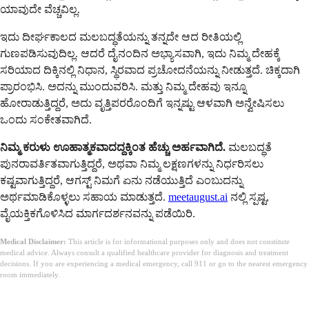
ಯಾವುದೇ ವೆಚ್ಚವಿಲ್ಲ.
ಇದು ದೀರ್ಘಕಾಲದ ಮಲಬದ್ಧತೆಯನ್ನು ತನ್ನದೇ ಆದ ರೀತಿಯಲ್ಲಿ
ಗುಣಪಡಿಸುವುದಿಲ್ಲ. ಆದರೆ ದೈನಂದಿನ ಅಭ್ಯಾಸವಾಗಿ, ಇದು ನಿಮ್ಮ ದೇಹಕ್ಕೆ
ಸರಿಯಾದ ದಿಕ್ಕಿನಲ್ಲಿ ನಿಧಾನ, ಸ್ಥಿರವಾದ ಪ್ರಚೋದನೆಯನ್ನು ನೀಡುತ್ತದೆ. ಚಿಕ್ಕದಾಗಿ
ಪ್ರಾರಂಭಿಸಿ. ಅದನ್ನು ಮುಂದುವರಿಸಿ. ಮತ್ತು ನಿಮ್ಮ ದೇಹವು ಇನ್ನೂ
ಹೋರಾಡುತ್ತಿದ್ದರೆ, ಅದು ವೃತ್ತಿಪರರೊಂದಿಗೆ ಇನ್ನಷ್ಟು ಆಳವಾಗಿ ಅನ್ವೇಷಿಸಲು
ಒಂದು ಸಂಕೇತವಾಗಿದೆ.
ನಿಮ್ಮ ಕರುಳು ಊಹಾತ್ಮಕವಾದದ್ದಕ್ಕಿಂತ ಹೆಚ್ಚು ಅರ್ಹವಾಗಿದೆ.
ಮಲಬದ್ಧತೆ
ಪುನರಾವರ್ತಿತವಾಗುತ್ತಿದ್ದರೆ, ಅಥವಾ ನಿಮ್ಮ ಲಕ್ಷಣಗಳನ್ನು ನಿರ್ಧರಿಸಲು
ಕಷ್ಟವಾಗುತ್ತಿದ್ದರೆ, ಆಗಸ್ಟ್ ನಿಮಗೆ ಏನು ನಡೆಯುತ್ತಿದೆ ಎಂಬುದನ್ನು
ಅರ್ಥಮಾಡಿಕೊಳ್ಳಲು ಸಹಾಯ ಮಾಡುತ್ತದೆ.
meetaugust.ai
ನಲ್ಲಿ ಸ್ಪಷ್ಟ,
ವೈಯಕ್ತಿಕಗೊಳಿಸಿದ ಮಾರ್ಗದರ್ಶನವನ್ನು ಪಡೆಯಿರಿ.
Medical Disclaimer:
This article is for informational purposes only and does not constitute
medical advice. Always consult a qualified healthcare provider for diagnosis and treatment
decisions. If you are experiencing a medical emergency, call 911 or go to the nearest emergency
room immediately.