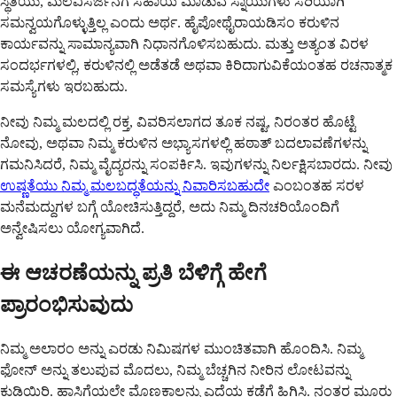
ಸ್ಥಿತಿಯು, ಮಲವಿಸರ್ಜನೆಗೆ ಸಹಾಯ ಮಾಡುವ ಸ್ನಾಯುಗಳು ಸರಿಯಾಗಿ
ಸಮನ್ವಯಗೊಳ್ಳುತ್ತಿಲ್ಲ ಎಂದು ಅರ್ಥ. ಹೈಪೋಥೈರಾಯಡಿಸಂ ಕರುಳಿನ
ಕಾರ್ಯವನ್ನು ಸಾಮಾನ್ಯವಾಗಿ ನಿಧಾನಗೊಳಿಸಬಹುದು. ಮತ್ತು ಅತ್ಯಂತ ವಿರಳ
ಸಂದರ್ಭಗಳಲ್ಲಿ, ಕರುಳಿನಲ್ಲಿ ಅಡೆತಡೆ ಅಥವಾ ಕಿರಿದಾಗುವಿಕೆಯಂತಹ ರಚನಾತ್ಮಕ
ಸಮಸ್ಯೆಗಳು ಇರಬಹುದು.
ನೀವು ನಿಮ್ಮ ಮಲದಲ್ಲಿ ರಕ್ತ, ವಿವರಿಸಲಾಗದ ತೂಕ ನಷ್ಟ, ನಿರಂತರ ಹೊಟ್ಟೆ
ನೋವು, ಅಥವಾ ನಿಮ್ಮ ಕರುಳಿನ ಅಭ್ಯಾಸಗಳಲ್ಲಿ ಹಠಾತ್ ಬದಲಾವಣೆಗಳನ್ನು
ಗಮನಿಸಿದರೆ, ನಿಮ್ಮ ವೈದ್ಯರನ್ನು ಸಂಪರ್ಕಿಸಿ. ಇವುಗಳನ್ನು ನಿರ್ಲಕ್ಷಿಸಬಾರದು. ನೀವು
ಉಷ್ಣತೆಯು ನಿಮ್ಮ ಮಲಬದ್ಧತೆಯನ್ನು ನಿವಾರಿಸಬಹುದೇ
ಎಂಬಂತಹ ಸರಳ
ಮನೆಮದ್ದುಗಳ ಬಗ್ಗೆ ಯೋಚಿಸುತ್ತಿದ್ದರೆ, ಅದು ನಿಮ್ಮ ದಿನಚರಿಯೊಂದಿಗೆ
ಅನ್ವೇಷಿಸಲು ಯೋಗ್ಯವಾಗಿದೆ.
ಈ ಆಚರಣೆಯನ್ನು ಪ್ರತಿ ಬೆಳಿಗ್ಗೆ ಹೇಗೆ
ಪ್ರಾರಂಭಿಸುವುದು
ನಿಮ್ಮ ಅಲಾರಂ ಅನ್ನು ಎರಡು ನಿಮಿಷಗಳ ಮುಂಚಿತವಾಗಿ ಹೊಂದಿಸಿ. ನಿಮ್ಮ
ಫೋನ್ ಅನ್ನು ತಲುಪುವ ಮೊದಲು, ನಿಮ್ಮ ಬೆಚ್ಚಗಿನ ನೀರಿನ ಲೋಟವನ್ನು
ಕುಡಿಯಿರಿ. ಹಾಸಿಗೆಯಲ್ಲೇ ಮೊಣಕಾಲನ್ನು ಎದೆಯ ಕಡೆಗೆ ಹಿಗ್ಗಿಸಿ. ನಂತರ ಮೂರು