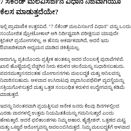
7 ಸೆಕೆಂಡ್ ಮಲವಿಸರ್ಜನೆ ವಿಧಾನ ನಿಜವಾಗಿಯೂ
ಕೆಲಸ ಮಾಡುತ್ತದೆಯೇ?
ಇಲ್ಲಿ ಪ್ರಾಮಾಣಿಕ ಉತ್ತರವಿದೆ. "7 ಸೆಕೆಂಡ್ ಮಲವಿಸರ್ಜನೆ ವಿಧಾನ" ವನ್ನು ಒಂದು
ಸಂಯೋಜಿತ ಪ್ರೋಟೋಕಾಲ್ ಆಗಿ ನಿರ್ದಿಷ್ಟವಾಗಿ ಪರೀಕ್ಷಿಸುವ ಯಾವುದೇ
ಕ್ಲಿನಿಕಲ್ ಪ್ರಯೋಗಗಳಿಲ್ಲ. ಆ ಹೆಸರು ಆಕರ್ಷಕವಾಗಿದೆ, ಆದರೆ ಇದು
ಔಪಚಾರಿಕವಾಗಿ ಅಧ್ಯಯನ ಮಾಡಿದ ಚಿಕಿತ್ಸೆಯಲ್ಲ.
ಅದಾಗ್ಯೂ, ಪ್ರತಿಯೊಂದು ಪ್ರತ್ಯೇಕ ಹಂತಕ್ಕೂ ಅದರ ಬೆಂಬಲಕ್ಕೆ ಪುರಾವೆಗಳಿವೆ.
ಖಾಲಿ ಹೊಟ್ಟೆಯಲ್ಲಿ ಬೆಚ್ಚಗಿನ ನೀರು ಕರುಳಿನ ಚಲನೆಯನ್ನು ಸುಧಾರಿಸಬಹುದು.
ಪವನಮುಕ್ತಾಸನದಂತಹ ಯೋಗಾಸನಗಳು ಮಲಬದ್ಧತೆ ಮತ್ತು ಅನಿಲವನ್ನು
ನಿವಾರಿಸಬಹುದು. ಆಳವಾದ ಉಸಿರಾಟವು ಪ್ಯಾರಾಸಿಂಪಥೆಟಿಕ್ ವ್ಯವಸ್ಥೆಯನ್ನು
ಸಕ್ರಿಯಗೊಳಿಸುತ್ತದೆ ಮತ್ತು ಒತ್ತಡ ಸಂಬಂಧಿತ ಕರುಳಿನ ಉದ್ವೇಗವನ್ನು ಕಡಿಮೆ
ಮಾಡುತ್ತದೆ.
ಇದನ್ನು ನಿರಂತರವಾಗಿ ಪ್ರಯತ್ನಿಸುವ ಅನೇಕ ಜನರು ಕೆಲವು ದಿನಗಳಲ್ಲಿಂದ
ಎರಡು ವಾರಗಳಲ್ಲಿ ಉತ್ತಮ ನಿಯಮಿತತೆಯನ್ನು ಗಮನಿಸುತ್ತಾರೆ ಎಂದು
ಹೇಳುತ್ತಾರೆ. ಆದರೆ ಫಲಿತಾಂಶಗಳು ನಿಮ್ಮ ಆಹಾರ, ಹೈಡ್ರೇಶನ್, ಒತ್ತಡದ ಮಟ್ಟ
ಮತ್ತು ಒಟ್ಟಾರೆ ಆರೋಗ್ಯವನ್ನು ಅವಲಂಬಿಸಿರುತ್ತದೆ. ನಿಮ್ಮ ಮಲಬದ್ಧತೆಗೆ ಆಳವಾದ