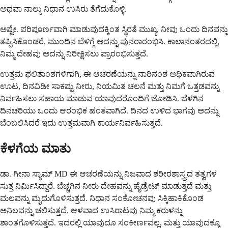
ಅಥವಾ ನಾಲ್ಕು ನಿಧಾನ ಉಸಿರು ತೆಗೆದುಕೊಳ್ಳಿ.
ಅಷ್ಟೇ. ಪರಿಪೂರ್ಣವಾಗಿ ಮಾಡುವುದಕ್ಕಿಂತ ಸ್ಥಿರತೆ ಮುಖ್ಯ. ನೀವು ಒಂದು ದಿನವನ್ನು
ತಪ್ಪಿಸಿಕೊಂಡರೆ, ಮುಂದಿನ ಬೆಳಿಗ್ಗೆ ಅದನ್ನು ಪುನರಾರಂಭಿಸಿ. ಕಾಲಾನಂತರದಲ್ಲಿ,
ನಿಮ್ಮ ದೇಹವು ಅದನ್ನು ನಿರೀಕ್ಷಿಸಲು ಪ್ರಾರಂಭಿಸುತ್ತದೆ.
ಉತ್ತಮ ಫಲಿತಾಂಶಗಳಿಗಾಗಿ, ಈ ಆಚರಣೆಯನ್ನು ನಾರಿನಂಶ ಅಧಿಕವಾಗಿರುವ
ಊಟ, ದಿನವಿಡೀ ಸಾಕಷ್ಟು ನೀರು, ನಿಯಮಿತ ಚಲನೆ ಮತ್ತು ನಿಮಗೆ ಒತ್ತಡವನ್ನು
ನಿರ್ವಹಿಸಲು ಸಹಾಯ ಮಾಡುವ ಯಾವುದರೊಂದಿಗೆ ಜೋಡಿಸಿ. ಬೆಳಗಿನ
ದಿನಚರಿಯು ಒಂದು ಆರಂಭಿಕ ಹಂತವಾಗಿದೆ. ದಿನದ ಉಳಿದ ಭಾಗವು ಅದನ್ನು
ಬೆಂಬಲಿಸಿದರೆ ಇದು ಉತ್ತಮವಾಗಿ ಕಾರ್ಯನಿರ್ವಹಿಸುತ್ತದೆ.
ಕೆಳಗೆಯ ಮಾತು
ಡಾ. ಗೀನಾ ಸ್ಯಾಮ್ MD ಈ ಆಚರಣೆಯನ್ನು ನಿಜವಾದ ಶರೀರಶಾಸ್ತ್ರದ ತತ್ವಗಳ
ಸುತ್ತ ನಿರ್ಮಿಸಿದ್ದಾರೆ. ಬೆಚ್ಚಗಿನ ನೀರು ದೇಹವನ್ನು ಹೈಡ್ರೇಟ್ ಮಾಡುತ್ತದೆ ಮತ್ತು
ಮಲವನ್ನು ಮೃದುಗೊಳಿಸುತ್ತದೆ. ನಿಧಾನ ಸಂಕೋಚನವು ಸಿಕ್ಕಿಹಾಕಿಕೊಂಡ
ಅನಿಲವನ್ನು ಚಲಿಸುತ್ತದೆ. ಆಳವಾದ ಉಸಿರಾಟವು ನಿಮ್ಮ ಕರುಳನ್ನು
ಶಾಂತಗೊಳಿಸುತ್ತದೆ. ಇದರಲ್ಲಿ ಯಾವುದೂ ಸಂಕೀರ್ಣವಲ್ಲ, ಮತ್ತು ಯಾವುದಕ್ಕೂ