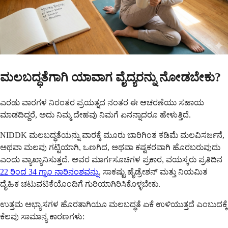
ಮಲಬದ್ಧತೆಗಾಗಿ ಯಾವಾಗ ವೈದ್ಯರನ್ನು ನೋಡಬೇಕು?
ಎರಡು ವಾರಗಳ ನಿರಂತರ ಪ್ರಯತ್ನದ ನಂತರ ಈ ಆಚರಣೆಯು ಸಹಾಯ
ಮಾಡದಿದ್ದರೆ, ಅದು ನಿಮ್ಮ ದೇಹವು ನಿಮಗೆ ಏನನ್ನಾದರೂ ಹೇಳುತ್ತಿದೆ.
NIDDK ಮಲಬದ್ಧತೆಯನ್ನು ವಾರಕ್ಕೆ ಮೂರು ಬಾರಿಗಿಂತ ಕಡಿಮೆ ಮಲವಿಸರ್ಜನೆ,
ಅಥವಾ ಮಲವು ಗಟ್ಟಿಯಾಗಿ, ಒಣಗಿದ, ಅಥವಾ ಕಷ್ಟಕರವಾಗಿ ಹೊರಬರುವುದು
ಎಂದು ವ್ಯಾಖ್ಯಾನಿಸುತ್ತದೆ. ಅವರ ಮಾರ್ಗಸೂಚಿಗಳ ಪ್ರಕಾರ, ವಯಸ್ಕರು ಪ್ರತಿದಿನ
22 ರಿಂದ 34 ಗ್ರಾಂ ನಾರಿನಂಶವನ್ನು
, ಸಾಕಷ್ಟು ಹೈಡ್ರೇಶನ್ ಮತ್ತು ನಿಯಮಿತ
ದೈಹಿಕ ಚಟುವಟಿಕೆಯೊಂದಿಗೆ ಗುರಿಯಾಗಿರಿಸಿಕೊಳ್ಳಬೇಕು.
ಉತ್ತಮ ಅಭ್ಯಾಸಗಳ ಹೊರತಾಗಿಯೂ ಮಲಬದ್ಧತೆ ಏಕೆ ಉಳಿಯುತ್ತದೆ ಎಂಬುದಕ್ಕೆ
ಕೆಲವು ಸಾಮಾನ್ಯ ಕಾರಣಗಳು: