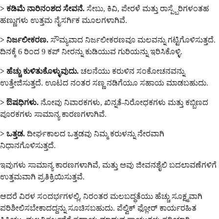
> ಕಡಿಮೆ ನಾರಿನಂಶದ ಸೇವನೆ.
ಸೇಬು, ಕಿವಿ, ಪೇರಳೆ ಮತ್ತು ರಾಸ್ಪ್ಬೆರಿಗಳಂತಹ
ಹಣ್ಣುಗಳು ಉತ್ತಮ ನೈಸರ್ಗಿಕ ಮೂಲಗಳಾಗಿವೆ.
> ನಿರ್ಜಲೀಕರಣ.
ಸೌಮ್ಯವಾದ ನಿರ್ಜಲೀಕರಣವೂ ಮಲವನ್ನು ಗಟ್ಟಿಗೊಳಿಸುತ್ತದೆ.
ದಿನಕ್ಕೆ 6 ರಿಂದ 9 ಕಪ್ ನೀರನ್ನು ಕುಡಿಯುವ ಗುರಿಯನ್ನು ಇರಿಸಿಕೊಳ್ಳಿ.
> ಹೆಚ್ಚು ಕುಳಿತುಕೊಳ್ಳುವುದು.
ಚಲನೆಯು ಕರುಳಿನ ಸಂಕೋಚನವನ್ನು
ಉತ್ತೇಜಿಸುತ್ತದೆ. ಊಟದ ನಂತರ ಸಣ್ಣ ನಡಿಗೆಯೂ ಸಹಾಯ ಮಾಡಬಹುದು.
> ಔಷಧಿಗಳು.
ನೋವು ನಿವಾರಕಗಳು, ಖಿನ್ನತೆ-ನಿರೋಧಕಗಳು ಮತ್ತು ಕಬ್ಬಿಣದ
ಪೂರಕಗಳು ಸಾಮಾನ್ಯ ಕಾರಣಗಳಾಗಿವೆ.
> ಒತ್ತಡ.
ದೀರ್ಘಕಾಲದ ಒತ್ತಡವು ನಿಮ್ಮ ಕರುಳನ್ನು ನೇರವಾಗಿ
ನಿಧಾನಗೊಳಿಸುತ್ತದೆ.
ಇವುಗಳು ಸಾಮಾನ್ಯ ಕಾರಣಗಳಾಗಿವೆ, ಮತ್ತು ಅವು ಜೀವನಶೈಲಿ ಬದಲಾವಣೆಗಳಿಗೆ
ಉತ್ತಮವಾಗಿ ಪ್ರತಿಕ್ರಿಯಿಸುತ್ತವೆ.
ಆದರೆ ವಿರಳ ಸಂದರ್ಭಗಳಲ್ಲಿ, ನಿರಂತರ ಮಲಬದ್ಧತೆಯು ಹೆಚ್ಚು ಸೂಕ್ಷ್ಮವಾಗಿ
ಪರಿಶೀಲಿಸಬೇಕಾದದ್ದನ್ನು ಸೂಚಿಸಬಹುದು. ಪೆಲ್ವಿಕ್ ಫ್ಲೋರ್ ಕಾರ್ಯರಹಿತ