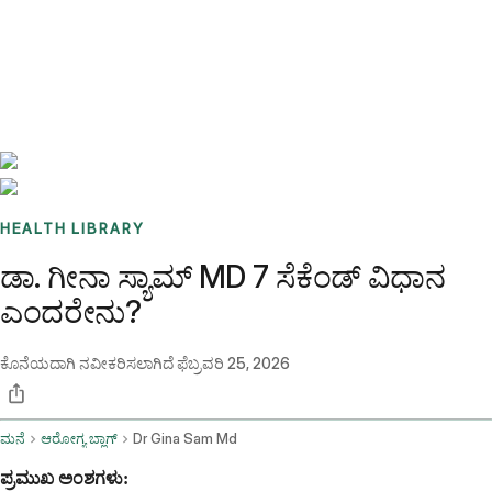
Benchmarks
Stories
FAQ
Sign up / Log in
HEALTH LIBRARY
ಡಾ. ಗೀನಾ ಸ್ಯಾಮ್ MD 7 ಸೆಕೆಂಡ್ ವಿಧಾನ
ಎಂದರೇನು?
ಕೊನೆಯದಾಗಿ ನವೀಕರಿಸಲಾಗಿದೆ
ಫೆಬ್ರವರಿ 25, 2026
ಮನೆ
ಆರೋಗ್ಯ ಬ್ಲಾಗ್
Dr Gina Sam Md
ಪ್ರಮುಖ ಅಂಶಗಳು: