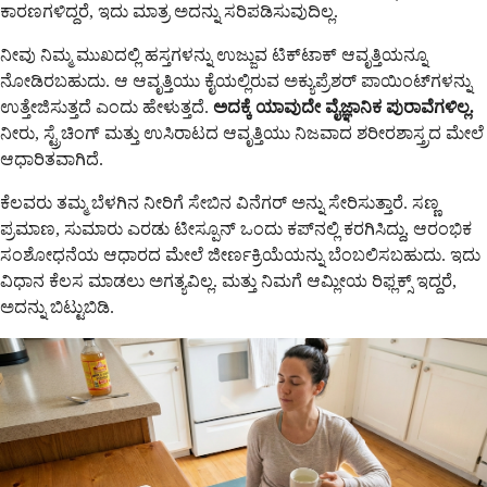
ಕಾರಣಗಳಿದ್ದರೆ, ಇದು ಮಾತ್ರ ಅದನ್ನು ಸರಿಪಡಿಸುವುದಿಲ್ಲ.
ನೀವು ನಿಮ್ಮ ಮುಖದಲ್ಲಿ ಹಸ್ತಗಳನ್ನು ಉಜ್ಜುವ ಟಿಕ್‌ಟಾಕ್ ಆವೃತ್ತಿಯನ್ನೂ
ನೋಡಿರಬಹುದು. ಆ ಆವೃತ್ತಿಯು ಕೈಯಲ್ಲಿರುವ ಅಕ್ಯುಪ್ರೆಶರ್ ಪಾಯಿಂಟ್‌ಗಳನ್ನು
ಉತ್ತೇಜಿಸುತ್ತದೆ ಎಂದು ಹೇಳುತ್ತದೆ.
ಅದಕ್ಕೆ ಯಾವುದೇ ವೈಜ್ಞಾನಿಕ ಪುರಾವೆಗಳಿಲ್ಲ.
ನೀರು, ಸ್ಟ್ರೆಚಿಂಗ್ ಮತ್ತು ಉಸಿರಾಟದ ಆವೃತ್ತಿಯು ನಿಜವಾದ ಶರೀರಶಾಸ್ತ್ರದ ಮೇಲೆ
ಆಧಾರಿತವಾಗಿದೆ.
ಕೆಲವರು ತಮ್ಮ ಬೆಳಗಿನ ನೀರಿಗೆ ಸೇಬಿನ ವಿನೆಗರ್ ಅನ್ನು ಸೇರಿಸುತ್ತಾರೆ. ಸಣ್ಣ
ಪ್ರಮಾಣ, ಸುಮಾರು ಎರಡು ಟೀಸ್ಪೂನ್ ಒಂದು ಕಪ್‌ನಲ್ಲಿ ಕರಗಿಸಿದ್ದು, ಆರಂಭಿಕ
ಸಂಶೋಧನೆಯ ಆಧಾರದ ಮೇಲೆ ಜೀರ್ಣಕ್ರಿಯೆಯನ್ನು ಬೆಂಬಲಿಸಬಹುದು. ಇದು
ವಿಧಾನ ಕೆಲಸ ಮಾಡಲು ಅಗತ್ಯವಿಲ್ಲ. ಮತ್ತು ನಿಮಗೆ ಆಮ್ಲೀಯ ರಿಫ್ಲಕ್ಸ್ ಇದ್ದರೆ,
ಅದನ್ನು ಬಿಟ್ಟುಬಿಡಿ.