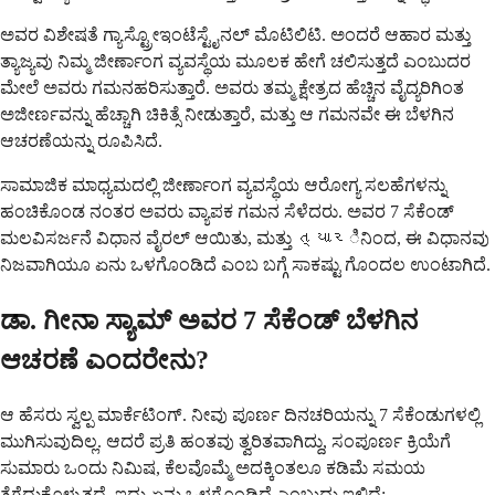
ಅವರ ವಿಶೇಷತೆ ಗ್ಯಾಸ್ಟ್ರೋಇಂಟೆಸ್ಟೈನಲ್ ಮೊಟಿಲಿಟಿ. ಅಂದರೆ ಆಹಾರ ಮತ್ತು
ತ್ಯಾಜ್ಯವು ನಿಮ್ಮ ಜೀರ್ಣಾಂಗ ವ್ಯವಸ್ಥೆಯ ಮೂಲಕ ಹೇಗೆ ಚಲಿಸುತ್ತದೆ ಎಂಬುದರ
ಮೇಲೆ ಅವರು ಗಮನಹರಿಸುತ್ತಾರೆ. ಅವರು ತಮ್ಮ ಕ್ಷೇತ್ರದ ಹೆಚ್ಚಿನ ವೈದ್ಯರಿಗಿಂತ
ಅಜೀರ್ಣವನ್ನು ಹೆಚ್ಚಾಗಿ ಚಿಕಿತ್ಸೆ ನೀಡುತ್ತಾರೆ, ಮತ್ತು ಆ ಗಮನವೇ ಈ ಬೆಳಗಿನ
ಆಚರಣೆಯನ್ನು ರೂಪಿಸಿದೆ.
ಸಾಮಾಜಿಕ ಮಾಧ್ಯಮದಲ್ಲಿ ಜೀರ್ಣಾಂಗ ವ್ಯವಸ್ಥೆಯ ಆರೋಗ್ಯ ಸಲಹೆಗಳನ್ನು
ಹಂಚಿಕೊಂಡ ನಂತರ ಅವರು ವ್ಯಾಪಕ ಗಮನ ಸೆಳೆದರು. ಅವರ 7 ಸೆಕೆಂಡ್
ಮಲವಿಸರ್ಜನೆ ವಿಧಾನ ವೈರಲ್ ಆಯಿತು, ಮತ್ತು ત્યારಿನಿಂದ, ಈ ವಿಧಾನವು
ನಿಜವಾಗಿಯೂ ಏನು ಒಳಗೊಂಡಿದೆ ಎಂಬ ಬಗ್ಗೆ ಸಾಕಷ್ಟು ಗೊಂದಲ ಉಂಟಾಗಿದೆ.
ಡಾ. ಗೀನಾ ಸ್ಯಾಮ್ ಅವರ 7 ಸೆಕೆಂಡ್ ಬೆಳಗಿನ
ಆಚರಣೆ ಎಂದರೇನು?
ಆ ಹೆಸರು ಸ್ವಲ್ಪ ಮಾರ್ಕೆಟಿಂಗ್. ನೀವು ಪೂರ್ಣ ದಿನಚರಿಯನ್ನು 7 ಸೆಕೆಂಡುಗಳಲ್ಲಿ
ಮುಗಿಸುವುದಿಲ್ಲ. ಆದರೆ ಪ್ರತಿ ಹಂತವು ತ್ವರಿತವಾಗಿದ್ದು, ಸಂಪೂರ್ಣ ಕ್ರಿಯೆಗೆ
ಸುಮಾರು ಒಂದು ನಿಮಿಷ, ಕೆಲವೊಮ್ಮೆ ಅದಕ್ಕಿಂತಲೂ ಕಡಿಮೆ ಸಮಯ
ತೆಗೆದುಕೊಳ್ಳುತ್ತದೆ. ಇದು ಏನು ಒಳಗೊಂಡಿದೆ ಎಂಬುದು ಇಲ್ಲಿದೆ: