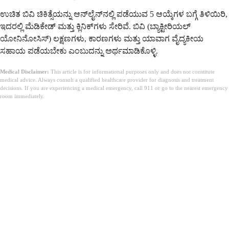
ಉಚಿತ ಬಿವಿ ಚಿಕಿತ್ಸೆಯನ್ನು ಆನ್‌ಲೈನ್‌ನಲ್ಲಿ ಪಡೆಯುವ 5 ಆಯ್ಕೆಗಳ ಬಗ್ಗೆ ತಿಳಿಯಿರಿ,
ಇದರಲ್ಲಿ ಮೆಡಿಕೇಡ್ ಮತ್ತು ಕ್ಲಿನಿಕ್‌ಗಳು ಸೇರಿವೆ. ಬಿವಿ (ಬ್ಯಾಕ್ಟೀರಿಯಲ್
ಯೋನಿನೋಸಿಸ್) ಲಕ್ಷಣಗಳು, ಕಾರಣಗಳು ಮತ್ತು ಯಾವಾಗ ವೈದ್ಯಕೀಯ
ಸಹಾಯ ಪಡೆಯಬೇಕು ಎಂಬುದನ್ನು ಅರ್ಥಮಾಡಿಕೊಳ್ಳಿ.
Medical Disclaimer:
This article is for informational purposes only and does not constitute
medical advice. Always consult a qualified healthcare provider for diagnosis and treatment
decisions. If you are experiencing a medical emergency, call 911 or go to the nearest emergency
room immediately.