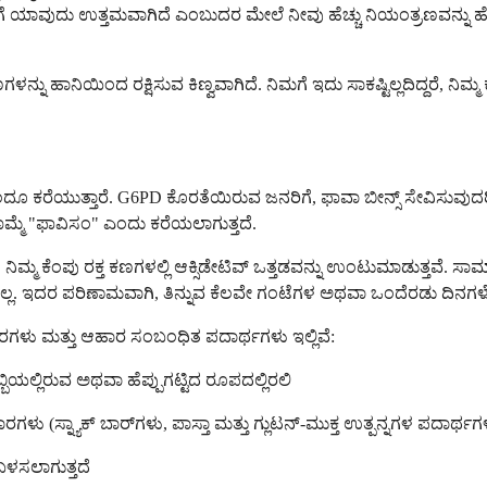
ಗೆ ಯಾವುದು ಉತ್ತಮವಾಗಿದೆ ಎಂಬುದರ ಮೇಲೆ ನೀವು ಹೆಚ್ಚು ನಿಯಂತ್ರಣವನ್ನು
ನ್ನು ಹಾನಿಯಿಂದ ರಕ್ಷಿಸುವ ಕಿಣ್ವವಾಗಿದೆ. ನಿಮಗೆ ಇದು ಸಾಕಷ್ಟಿಲ್ಲದಿದ್ದರೆ, ನ
ಸ್ ಎಂದೂ ಕರೆಯುತ್ತಾರೆ. G6PD ಕೊರತೆಯಿರುವ ಜನರಿಗೆ, ಫಾವಾ ಬೀನ್ಸ್ ಸೇವಿಸುವ
ೊಮ್ಮೆ "ಫಾವಿಸಂ" ಎಂದು ಕರೆಯಲಾಗುತ್ತದೆ.
ು ನಿಮ್ಮ ಕೆಂಪು ರಕ್ತ ಕಣಗಳಲ್ಲಿ ಆಕ್ಸಿಡೇಟಿವ್ ಒತ್ತಡವನ್ನು ಉಂಟುಮಾಡುತ್ತವೆ. ಸಾಮ
ಳ್ಳಲು ಸಾಧ್ಯವಿಲ್ಲ. ಇದರ ಪರಿಣಾಮವಾಗಿ, ತಿನ್ನುವ ಕೆಲವೇ ಗಂಟೆಗಳ ಅಥವಾ ಒಂದೆರ
ಗಳು ಮತ್ತು ಆಹಾರ ಸಂಬಂಧಿತ ಪದಾರ್ಥಗಳು ಇಲ್ಲಿವೆ:
್ಬಿಯಲ್ಲಿರುವ ಅಥವಾ ಹೆಪ್ಪುಗಟ್ಟಿದ ರೂಪದಲ್ಲಿರಲಿ
(ಸ್ನ್ಯಾಕ್ ಬಾರ್‌ಗಳು, ಪಾಸ್ತಾ ಮತ್ತು ಗ್ಲುಟನ್-ಮುಕ್ತ ಉತ್ಪನ್ನಗಳ ಪದಾರ್ಥಗಳ
 ಬಳಸಲಾಗುತ್ತದೆ