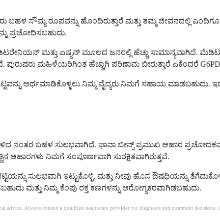
ಕೆಲವರು ಬಹಳ ಸೌಮ್ಯ ರೂಪವನ್ನು ಹೊಂದಿರುತ್ತಾರೆ ಮತ್ತು ತಮ್ಮ ಜೀವನದಲ್ಲಿ ಎಂ
ೆಯನ್ನು ಪ್ರಚೋದಿಸಬಹುದು.
, ಮೆಡಿಟರೇನಿಯನ್ ಮತ್ತು ಏಷ್ಯನ್ ಮೂಲದ ಜನರಲ್ಲಿ ಹೆಚ್ಚು ಸಾಮಾನ್ಯವಾಗಿದೆ. ಮೆಡ
 ಪುರುಷರು ಮಹಿಳೆಯರಿಗಿಂತ ಹೆಚ್ಚಾಗಿ ಪರಿಣಾಮ ಬೀರುತ್ತಾರೆ ಏಕೆಂದರೆ G6P
ಟ್ಟವನ್ನು ಅರ್ಥಮಾಡಿಕೊಳ್ಳಲು ನಿಮ್ಮ ವೈದ್ಯರು ನಿಮಗೆ ಸಹಾಯ ಮಾಡಬಹುದು. ಇ
ಿದ ನಂತರ ಬಹಳ ಸುಲಭವಾಗಿದೆ. ಫಾವಾ ಬೀನ್ಸ್ ಪ್ರಮುಖ ಆಹಾರ ಪ್ರಚೋದಕವಾಗಿದೆ
ಚಿನ ಆಹಾರಗಳು ನಿಮಗೆ ಸಂಪೂರ್ಣವಾಗಿ ಸುರಕ್ಷಿತವಾಗಿರುತ್ತವೆ.
ಟಿಯನ್ನು ಸುಲಭವಾಗಿ ಇಟ್ಟುಕೊಳ್ಳಿ, ಮತ್ತು ನೀವು ಹೊಸ ಔಷಧಿಯನ್ನು ತೆಗೆದುಕೊಳ್ಳುವ
ುದು ಮತ್ತು ನಿಮ್ಮ ಕೆಂಪು ರಕ್ತ ಕಣಗಳನ್ನು ಆರೋಗ್ಯಕರವಾಗಿಡಬಹುದು.
ical advice. Always consult a qualified healthcare provider for diagnosis and treatment decisions