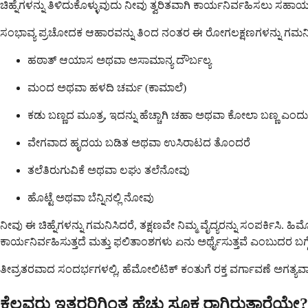
ಚಿಹ್ನೆಗಳನ್ನು ತಿಳಿದುಕೊಳ್ಳುವುದು ನೀವು ತ್ವರಿತವಾಗಿ ಕಾರ್ಯನಿರ್ವಹಿಸಲು ಸಹಾಯ
ಸಂಭಾವ್ಯ ಪ್ರಚೋದಕ ಆಹಾರವನ್ನು ತಿಂದ ನಂತರ ಈ ರೋಗಲಕ್ಷಣಗಳನ್ನು ಗಮನಿ
ಹಠಾತ್ ಆಯಾಸ ಅಥವಾ ಅಸಾಮಾನ್ಯ ದೌರ್ಬಲ್ಯ
ಮಂದ ಅಥವಾ ಹಳದಿ ಚರ್ಮ (ಕಾಮಾಲೆ)
ಕಡು ಬಣ್ಣದ ಮೂತ್ರ, ಇದನ್ನು ಹೆಚ್ಚಾಗಿ ಚಹಾ ಅಥವಾ ಕೋಲಾ ಬಣ್ಣ ಎಂದು 
ವೇಗವಾದ ಹೃದಯ ಬಡಿತ ಅಥವಾ ಉಸಿರಾಟದ ತೊಂದರೆ
ತಲೆತಿರುಗುವಿಕೆ ಅಥವಾ ಲಘು ತಲೆನೋವು
ಹೊಟ್ಟೆ ಅಥವಾ ಬೆನ್ನಿನಲ್ಲಿ ನೋವು
ನೀವು ಈ ಚಿಹ್ನೆಗಳನ್ನು ಗಮನಿಸಿದರೆ, ತಕ್ಷಣವೇ ನಿಮ್ಮ ವೈದ್ಯರನ್ನು ಸಂಪರ್ಕಿಸಿ.
ಕಾರ್ಯನಿರ್ವಹಿಸುತ್ತದೆ ಮತ್ತು ಫಲಿತಾಂಶಗಳು ಏನು ಅರ್ಥೈಸುತ್ತವೆ ಎಂಬುದರ ಬಗ್
ತೀವ್ರತರವಾದ ಸಂದರ್ಭಗಳಲ್ಲಿ, ಹೆಮೋಲಿಟಿಕ್ ಕಂತುಗೆ ರಕ್ತ ವರ್ಗಾವಣೆ ಅಗತ್ಯ
ಕೆಲವರು ಇತರರಿಗಿಂತ ಹೆಚ್ಚು ಸೂಕ್ಷ್ಮರಾಗಿರುತ್ತಾರೆಯೇ?