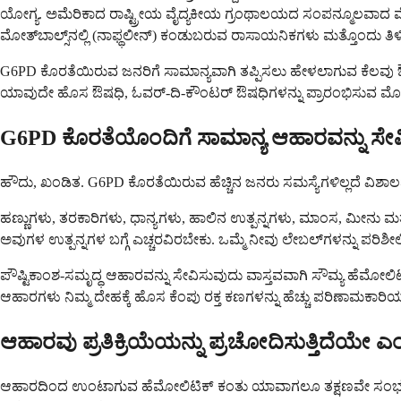
ಯೋಗ್ಯ. ಅಮೆರಿಕಾದ ರಾಷ್ಟ್ರೀಯ ವೈದ್ಯಕೀಯ ಗ್ರಂಥಾಲಯದ ಸಂಪನ್ಮೂಲವಾದ ಮೆಡ್
ಮೋತ್‌ಬಾಲ್ಸ್‌ನಲ್ಲಿ (ನಾಫ್ಥಲೀನ್) ಕಂಡುಬರುವ ರಾಸಾಯನಿಕಗಳು ಮತ್ತೊಂದು ತಿಳಿ
G6PD ಕೊರತೆಯಿರುವ ಜನರಿಗೆ ಸಾಮಾನ್ಯವಾಗಿ ತಪ್ಪಿಸಲು ಹೇಳಲಾಗುವ ಕೆಲವು ಔ
ಯಾವುದೇ ಹೊಸ ಔಷಧಿ, ಓವರ್-ದಿ-ಕೌಂಟರ್ ಔಷಧಿಗಳನ್ನು ಪ್ರಾರಂಭಿಸುವ ಮೊದಲು
G6PD ಕೊರತೆಯೊಂದಿಗೆ ಸಾಮಾನ್ಯ ಆಹಾರವನ್ನು ಸ
ಹೌದು, ಖಂಡಿತ. G6PD ಕೊರತೆಯಿರುವ ಹೆಚ್ಚಿನ ಜನರು ಸಮಸ್ಯೆಗಳಿಲ್ಲದೆ ವಿಶಾಲವಾ
ಹಣ್ಣುಗಳು, ತರಕಾರಿಗಳು, ಧಾನ್ಯಗಳು, ಹಾಲಿನ ಉತ್ಪನ್ನಗಳು, ಮಾಂಸ, ಮೀನು ಮತ್ತು
ಅವುಗಳ ಉತ್ಪನ್ನಗಳ ಬಗ್ಗೆ ಎಚ್ಚರವಿರಬೇಕು. ಒಮ್ಮೆ ನೀವು ಲೇಬಲ್‌ಗಳನ್ನು ಪರ
ಪೌಷ್ಟಿಕಾಂಶ-ಸಮೃದ್ಧ ಆಹಾರವನ್ನು ಸೇವಿಸುವುದು ವಾಸ್ತವವಾಗಿ ಸೌಮ್ಯ ಹೆಮೋಲಿಟಿ
ಆಹಾರಗಳು ನಿಮ್ಮ ದೇಹಕ್ಕೆ ಹೊಸ ಕೆಂಪು ರಕ್ತ ಕಣಗಳನ್ನು ಹೆಚ್ಚು ಪರಿಣಾಮಕಾ
ಆಹಾರವು ಪ್ರತಿಕ್ರಿಯೆಯನ್ನು ಪ್ರಚೋದಿಸುತ್ತಿದೆಯೇ 
ಆಹಾರದಿಂದ ಉಂಟಾಗುವ ಹೆಮೋಲಿಟಿಕ್ ಕಂತು ಯಾವಾಗಲೂ ತಕ್ಷಣವೇ ಸಂಭವಿಸು