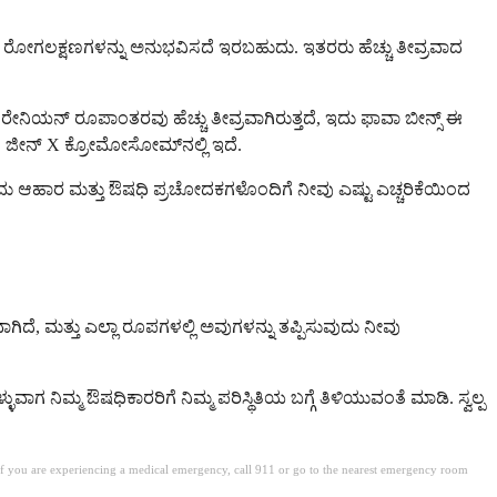
ದಿಗೂ ರೋಗಲಕ್ಷಣಗಳನ್ನು ಅನುಭವಿಸದೆ ಇರಬಹುದು. ಇತರರು ಹೆಚ್ಚು ತೀವ್ರವಾದ
ಿಟರೇನಿಯನ್ ರೂಪಾಂತರವು ಹೆಚ್ಚು ತೀವ್ರವಾಗಿರುತ್ತದೆ, ಇದು ಫಾವಾ ಬೀನ್ಸ್ ಈ
D ಜೀನ್ X ಕ್ರೋಮೋಸೋಮ್‌ನಲ್ಲಿ ಇದೆ.
ದು ಆಹಾರ ಮತ್ತು ಔಷಧಿ ಪ್ರಚೋದಕಗಳೊಂದಿಗೆ ನೀವು ಎಷ್ಟು ಎಚ್ಚರಿಕೆಯಿಂದ
, ಮತ್ತು ಎಲ್ಲಾ ರೂಪಗಳಲ್ಲಿ ಅವುಗಳನ್ನು ತಪ್ಪಿಸುವುದು ನೀವು
ಾಗ ನಿಮ್ಮ ಔಷಧಿಕಾರರಿಗೆ ನಿಮ್ಮ ಪರಿಸ್ಥಿತಿಯ ಬಗ್ಗೆ ತಿಳಿಯುವಂತೆ ಮಾಡಿ. ಸ್ವಲ್ಪ
. If you are experiencing a medical emergency, call 911 or go to the nearest emergency room