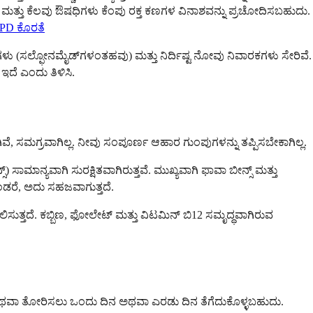
ಮತ್ತು ಕೆಲವು ಔಷಧಿಗಳು ಕೆಂಪು ರಕ್ತ ಕಣಗಳ ವಿನಾಶವನ್ನು ಪ್ರಚೋದಿಸಬಹುದು.
PD ಕೊರತೆ
ು (ಸಲ್ಫೋನಮೈಡ್‌ಗಳಂತಹವು) ಮತ್ತು ನಿರ್ದಿಷ್ಟ ನೋವು ನಿವಾರಕಗಳು ಸೇರಿವೆ.
ದೆ ಎಂದು ತಿಳಿಸಿ.
ವೆ, ಸಮಗ್ರವಾಗಿಲ್ಲ. ನೀವು ಸಂಪೂರ್ಣ ಆಹಾರ ಗುಂಪುಗಳನ್ನು ತಪ್ಪಿಸಬೇಕಾಗಿಲ್ಲ.
ಾಮಾನ್ಯವಾಗಿ ಸುರಕ್ಷಿತವಾಗಿರುತ್ತವೆ. ಮುಖ್ಯವಾಗಿ ಫಾವಾ ಬೀನ್ಸ್ ಮತ್ತು
ಂಡರೆ, ಅದು ಸಹಜವಾಗುತ್ತದೆ.
ಿಸುತ್ತದೆ. ಕಬ್ಬಿಣ, ಫೋಲೇಟ್ ಮತ್ತು ವಿಟಮಿನ್ ಬಿ12 ಸಮೃದ್ಧವಾಗಿರುವ
ಥವಾ ತೋರಿಸಲು ಒಂದು ದಿನ ಅಥವಾ ಎರಡು ದಿನ ತೆಗೆದುಕೊಳ್ಳಬಹುದು.