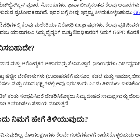
‌ಲೈನ್‌ಪ್ಲಸ್ ಪ್ರಕಾರ, ಸೋಂಕುಗಳು, ಫಾವಾ ಬೀನ್ಸ್‌ನಂತಹ ಕೆಲವು ಆಹಾರಗಳು 
ದಿರುವ ಪ್ರಚೋದಕವಾಗಿದೆ. ಇದರ ಬಗ್ಗೆ ನೀವು ಇನ್ನಷ್ಟು ತಿಳಿದುಕೊಳ್ಳಬಹುದು:
G6
ಷಧಿಗಳಲ್ಲಿ ಕೆಲವು ಮಲೇರಿಯಾ ವಿರೋಧಿ drugs ಷಧಗಳು, ಕೆಲವು ಪ್ರತಿಜೀವಕಗಳ
 ಯಾವಾಗಲೂ ನಿಮ್ಮ ವೈದ್ಯರಿಗೆ ಮತ್ತು ಔಷಧಿಕಾರರಿಗೆ ನಿಮಗೆ G6PD ಕೊರತೆ ಇ
ೇವಿಸಬಹುದೇ?
ದ ಮತ್ತು ಆರೋಗ್ಯಕರ ಆಹಾರವನ್ನು ಸೇವಿಸುತ್ತಾರೆ. ನಿರ್ಬಂಧಗಳು ನಿರ್ದಿಷ್ಟವಾಗಿ
 ಹೆಚ್ಚಿನ ಬೇಳೆಕಾಳುಗಳು (ಉದಾಹರಣೆಗೆ ಮಸೂರ, ಕಡಲೆ ಮತ್ತು ಸಾಮಾನ್ಯ ಬೀನ್ಸ್) ಸ
ಿಶೀಲಿಸಲು ಮತ್ತು ಯಾವ ಭಕ್ಷ್ಯಗಳಲ್ಲಿ ಅವು ಇರಬಹುದು ಎಂದು ತಿಳಿಯಲು ಬಳಸಿಕೊ
ಕ್ ಕಂತು ಸಂಭವಿಸಿದರೆ ಚೇತರಿಸಿಕೊಳ್ಳಲು ನಿಮ್ಮ ದೇಹದ ಸಾಮರ್ಥ್ಯವನ್ನು ಬೆಂಬಲ
ರಿಯಾಗಿ ತಯಾರಿಸಲು ಸಹಾಯ ಮಾಡುತ್ತದೆ.
ಎಂದು ನಿಮಗೆ ಹೇಗೆ ತಿಳಿಯುವುದು?
ವುದಿಲ್ಲ. ರೋಗಲಕ್ಷಣಗಳು ಕೆಲವೇ ಗಂಟೆಗಳೊಳಗೆ ಕಾಣಿಸಿಕೊಳ್ಳಬಹುದು ಅ