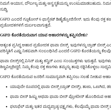
ನಿಮಗೆ ಆಯಾಸ, ದೌರ್ಬಲ್ಯ ಮತ್ತು ಅಸ್ವಸ್ಥತೆಯನ್ನು ಉಂಟುಮಾಡಬಹುದು. ನಿಮ
ಸುದ್ದಿ.
G6PD ಎಂದರೆ ಗ್ಲೂಕೋಸ್ 6 ಫಾಸ್ಫೇಟ್ ಡಿಹೈಡ್ರೋಜಿನೇಸ್. ಇದು ಕೆಂಪು ರಕ್ತ ಕಣಗಳ
ಪ್ರಚೋದಕಗಳಿಗೆ ದುರ್ಬಲವಾಗುತ್ತವೆ.
G6PD ಕೊರತೆಯಿರುವಾಗ ಯಾವ ಆಹಾರಗಳನ್ನು ತಪ್ಪಿಸಬೇಕು?
ಅತ್ಯಂತ ಪ್ರಸಿದ್ಧ ಆಹಾರ ಪ್ರಚೋದಕ ಫಾವಾ ಬೀನ್ಸ್. ಇವುಗಳನ್ನು ಬ್ರಾಡ್ ಬೀನ್
ಪರಿಸ್ಥಿತಿಗೆ ಎಷ್ಟು ನಿಕಟವಾಗಿ ಸಂಬಂಧಿಸಿದೆ ಎಂದರೆ G6PD ಕೊರತೆಯನ್ನು ಕೆಲವ
ಫಾವಾ ಬೀನ್ಸ್‌ನಲ್ಲಿ ವಿಸಿನ್ ಮತ್ತು ಕನ್ವಿನ್ ಎಂಬ ಸಂಯುಕ್ತಗಳು ಇರುತ್ತವೆ. ಇವುಗಳ
ಕಿಣ್ವವಿಲ್ಲದಿದ್ದರೆ, ನಿಮ್ಮ ಕೆಂಪು ರಕ್ತ ಕಣಗಳು ತಮ್ಮನ್ನು ತಾವು ರಕ್ಷಿಸಿಕೊ
G6PD ಕೊರತೆಯಿರುವ ಜನರಿಗೆ ಸಾಮಾನ್ಯವಾಗಿ ತಪ್ಪಿಸಲು ಸಲಹೆ ನೀಡುವ ಆಹಾರ
ಯಾವುದೇ ರೂಪದಲ್ಲಿ ಫಾವಾ ಬೀನ್ಸ್ (ಬ್ರಾಡ್ ಬೀನ್ಸ್), ತಾಜಾ, ಒಣಗಿದ, ಡಬ
ಫಾವಾ ಬೀನ್ ಹಿಟ್ಟು ಅಥವಾ ಫಾವಾ ಬೀನ್ ಪ್ರೋಟೀನ್ ಹೊಂದಿರುವ ಆಹಾರಗಳು 
ಫಲಾಫೆಲ್ ಮತ್ತು ಇತರ ಮಧ್ಯಪ್ರಾಚ್ಯ ಭಕ್ಷ್ಯಗಳು, ಕೆಲವೊಮ್ಮೆ ಫಾವಾ ಬೀನ್ಸ್