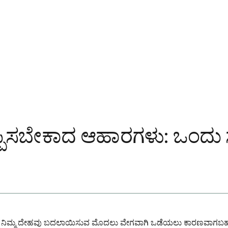
ಪಿಸಬೇಕಾದ ಆಹಾರಗಳು: ಒಂದು 
ನ್ನು ನಿಮ್ಮ ದೇಹವು ಬದಲಾಯಿಸುವ ಮೊದಲು ವೇಗವಾಗಿ ಒಡೆಯಲು ಕಾರಣವಾಗಬಹುದು