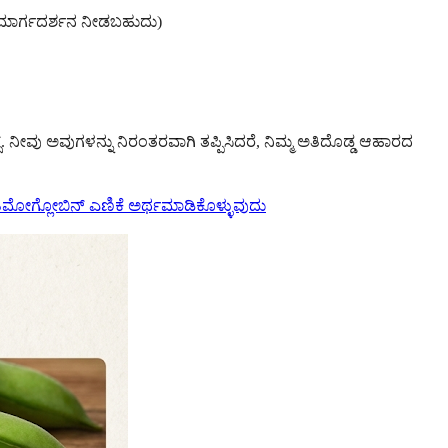
ಯರು ಮಾರ್ಗದರ್ಶನ ನೀಡಬಹುದು)
್. ನೀವು ಅವುಗಳನ್ನು ನಿರಂತರವಾಗಿ ತಪ್ಪಿಸಿದರೆ, ನಿಮ್ಮ ಅತಿದೊಡ್ಡ ಆಹಾರದ
ಿಮೋಗ್ಲೋಬಿನ್ ಎಣಿಕೆ ಅರ್ಥಮಾಡಿಕೊಳ್ಳುವುದು