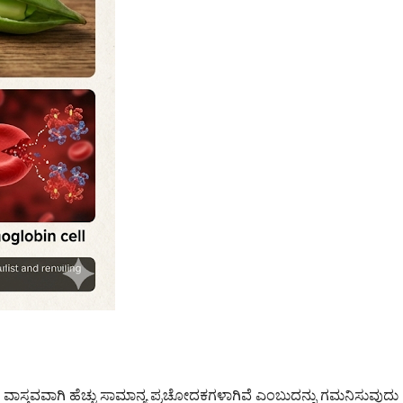
್ತವವಾಗಿ ಹೆಚ್ಚು ಸಾಮಾನ್ಯ ಪ್ರಚೋದಕಗಳಾಗಿವೆ ಎಂಬುದನ್ನು ಗಮನಿಸುವುದು