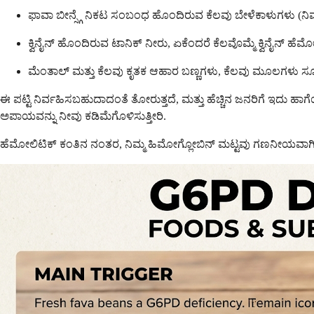
ಫಾವಾ ಬೀನ್ಸ್ಗೆ ನಿಕಟ ಸಂಬಂಧ ಹೊಂದಿರುವ ಕೆಲವು ಬೇಳೆಕಾಳುಗಳು (ನಿಮ್ಮ 
ಕ್ವಿನೈನ್ ಹೊಂದಿರುವ ಟಾನಿಕ್ ನೀರು, ಏಕೆಂದರೆ ಕೆಲವೊಮ್ಮೆ ಕ್ವಿನೈನ್ ಹೆಮೋಲ
ಮೆಂತಾಲ್ ಮತ್ತು ಕೆಲವು ಕೃತಕ ಆಹಾರ ಬಣ್ಣಗಳು, ಕೆಲವು ಮೂಲಗಳು ಸೂಕ್ಷ್ಮ 
ಈ ಪಟ್ಟಿ ನಿರ್ವಹಿಸಬಹುದಾದಂತೆ ತೋರುತ್ತದೆ, ಮತ್ತು ಹೆಚ್ಚಿನ ಜನರಿಗೆ ಇದು ಹಾಗ
ಅಪಾಯವನ್ನು ನೀವು ಕಡಿಮೆಗೊಳಿಸುತ್ತೀರಿ.
ಹೆಮೋಲಿಟಿಕ್ ಕಂತಿನ ನಂತರ, ನಿಮ್ಮ ಹಿಮೋಗ್ಲೋಬಿನ್ ಮಟ್ಟವು ಗಣನೀಯವಾಗಿ ಕು