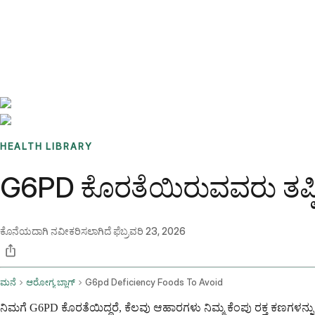
Benchmarks
Stories
FAQ
Sign up / Log in
HEALTH LIBRARY
G6PD ಕೊರತೆಯಿರುವವರು ತಪ್
ಕೊನೆಯದಾಗಿ ನವೀಕರಿಸಲಾಗಿದೆ
ಫೆಬ್ರವರಿ 23, 2026
ಮನೆ
ಆರೋಗ್ಯ ಬ್ಲಾಗ್
G6pd Deficiency Foods To Avoid
ನಿಮಗೆ G6PD ಕೊರತೆಯಿದ್ದರೆ, ಕೆಲವು ಆಹಾರಗಳು ನಿಮ್ಮ ಕೆಂಪು ರಕ್ತ ಕಣಗಳ