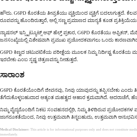
ಹೌದು. G6PD ಕೊರತೆಯ ತೀವ್ರತೆಯು ವ್ಯಕ್ತಿಯಿಂದ ವ್ಯಕ್ತಿಗೆ ಬದಲಾಗುತ್ತದೆ. 
ರೂಪವನ್ನು ಹೊಂದಿರುತ್ತಾರೆ, ಅಲ್ಲಿ ಸಣ್ಣ ಪ್ರಮಾಣದ ಮಾನ್ಯತೆ ಕೂಡ ಪ್ರತಿಕ್ರಿಯ
ನ್ಯಾಷನಲ್ ಇನ್ಸ್ಟಿಟ್ಯೂಟ್ಸ್ ಆಫ್ ಹೆಲ್ತ್ ಪ್ರಕಾರ, G6PD ಕೊರತೆಯು ಆಫ್ರಿಕನ್
ಜನಸಂಖ್ಯೆಯಲ್ಲಿ ವಿಶೇಷವಾಗಿ ಪ್ರಮುಖ ಪ್ರಚೋದಕವಾಗಲು ಒಂದು ಕಾರಣವಾಗಿದೆ.
G6PD ಕಿಣ್ವದ ಚಟುವಟಿಕೆಯ ಪರೀಕ್ಷೆಯ ಮೂಲಕ ನಿಮ್ಮ ನಿರ್ದಿಷ್ಟ ಕೊರತೆಯ ಮ
ಇರಬೇಕು ಎಂಬ ಸ್ಪಷ್ಟ ಚಿತ್ರಣವನ್ನು ನೀಡುತ್ತದೆ.
ಸಾರಾಂಶ
G6PD ಕೊರತೆಯೊಂದಿಗೆ ಜೀವನವು, ನೀವು ಯಾವುದನ್ನು ತಪ್ಪಿಸಬೇಕು ಎಂದು ತಿಳ
ತೆಗೆದುಕೊಳ್ಳಬಹುದಾದ ಅತ್ಯಂತ ಮಹತ್ವದ ಆಹಾರ ಕ್ರಮವಾಗಿದೆ. ಅದರಾಚೆಗೆ, ಹೆಚ್
ನಿಮ್ಮ ವೈದ್ಯರೊಂದಿಗೆ ನಿಕಟ ಸಂವಹನದಲ್ಲಿರಿ, ನಿಮ್ಮ ತಿಳಿದಿರುವ ಪ್ರಚೋದಕಗಳ ಪಟ್
ಜಾಗರೂಕತೆಯಿಂದ, ನೀವು ಉತ್ತಮವಾಗಿ ತಿನ್ನಬಹುದು, ಉತ್ತಮವಾಗಿ ಅನುಭವಿಸಬಹ
Medical Disclaimer:
This article is for informational purposes only and does not constitute med
immediately.