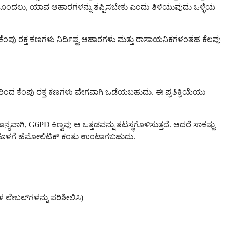
 ಹೊಂದಲು, ಯಾವ ಆಹಾರಗಳನ್ನು ತಪ್ಪಿಸಬೇಕು ಎಂದು ತಿಳಿಯುವುದು ಒಳ್ಳೆಯ
ಿಮ್ಮ ಕೆಂಪು ರಕ್ತ ಕಣಗಳು ನಿರ್ದಿಷ್ಟ ಆಹಾರಗಳು ಮತ್ತು ರಾಸಾಯನಿಕಗಳಂತಹ ಕೆಲವು
ುದರಿಂದ ಕೆಂಪು ರಕ್ತ ಕಣಗಳು ವೇಗವಾಗಿ ಒಡೆಯಬಹುದು. ಈ ಪ್ರತಿಕ್ರಿಯೆಯು
ಾನ್ಯವಾಗಿ, G6PD ಕಿಣ್ವವು ಆ ಒತ್ತಡವನ್ನು ತಟಸ್ಥಗೊಳಿಸುತ್ತದೆ. ಆದರೆ ಸಾಕಷ್ಟು
ಡು ದಿನಗಳೊಳಗೆ ಹೆಮೋಲಿಟಿಕ್ ಕಂತು ಉಂಟಾಗಬಹುದು.
 ಲೇಬಲ್‌ಗಳನ್ನು ಪರಿಶೀಲಿಸಿ)