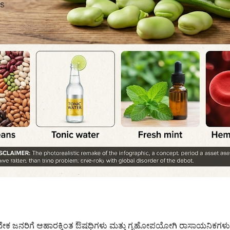
ಕ ಜನರಿಗೆ ಆಹಾರಕ್ಕಿಂತ ಔಷಧಿಗಳು ಮತ್ತು ಗೃಹೋಪಯೋಗಿ ರಾಸಾಯನಿಕಗಳು ವಾಸ