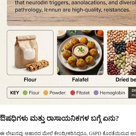
ಔಷಧಿಗಳು ಮತ್ತು ರಾಸಾಯನಿಕಗಳ ಬಗ್ಗೆ ಏನು?
ಈ ಲೇಖನವು ಆಹಾರದ ಮೇಲೆ ಕೇಂದ್ರೀಕರಿಸಿದ್ದರೂ, G6PD ಕೊರತೆಯಿರುವ ಅನೇ