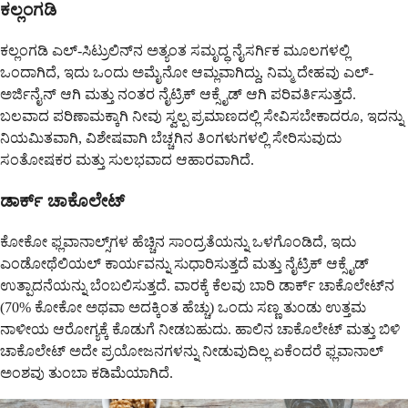
ಕಲ್ಲಂಗಡಿ
ಕಲ್ಲಂಗಡಿ ಎಲ್-ಸಿಟ್ರುಲಿನ್‌ನ ಅತ್ಯಂತ ಸಮೃದ್ಧ ನೈಸರ್ಗಿಕ ಮೂಲಗಳಲ್ಲಿ
ಒಂದಾಗಿದೆ, ಇದು ಒಂದು ಅಮೈನೋ ಆಮ್ಲವಾಗಿದ್ದು, ನಿಮ್ಮ ದೇಹವು ಎಲ್-
ಅರ್ಜಿನೈನ್ ಆಗಿ ಮತ್ತು ನಂತರ ನೈಟ್ರಿಕ್ ಆಕ್ಸೈಡ್ ಆಗಿ ಪರಿವರ್ತಿಸುತ್ತದೆ.
ಬಲವಾದ ಪರಿಣಾಮಕ್ಕಾಗಿ ನೀವು ಸ್ವಲ್ಪ ಪ್ರಮಾಣದಲ್ಲಿ ಸೇವಿಸಬೇಕಾದರೂ, ಇದನ್ನು
ನಿಯಮಿತವಾಗಿ, ವಿಶೇಷವಾಗಿ ಬೆಚ್ಚಗಿನ ತಿಂಗಳುಗಳಲ್ಲಿ ಸೇರಿಸುವುದು
ಸಂತೋಷಕರ ಮತ್ತು ಸುಲಭವಾದ ಆಹಾರವಾಗಿದೆ.
ಡಾರ್ಕ್ ಚಾಕೊಲೇಟ್
ಕೋಕೋ ಫ್ಲವಾನಾಲ್ಸ್‌ಗಳ ಹೆಚ್ಚಿನ ಸಾಂದ್ರತೆಯನ್ನು ಒಳಗೊಂಡಿದೆ, ಇದು
ಎಂಡೋಥೆಲಿಯಲ್ ಕಾರ್ಯವನ್ನು ಸುಧಾರಿಸುತ್ತದೆ ಮತ್ತು ನೈಟ್ರಿಕ್ ಆಕ್ಸೈಡ್
ಉತ್ಪಾದನೆಯನ್ನು ಬೆಂಬಲಿಸುತ್ತದೆ. ವಾರಕ್ಕೆ ಕೆಲವು ಬಾರಿ ಡಾರ್ಕ್ ಚಾಕೊಲೇಟ್‌ನ
(70% ಕೋಕೋ ಅಥವಾ ಅದಕ್ಕಿಂತ ಹೆಚ್ಚು) ಒಂದು ಸಣ್ಣ ತುಂಡು ಉತ್ತಮ
ನಾಳೀಯ ಆರೋಗ್ಯಕ್ಕೆ ಕೊಡುಗೆ ನೀಡಬಹುದು. ಹಾಲಿನ ಚಾಕೊಲೇಟ್ ಮತ್ತು ಬಿಳಿ
ಚಾಕೊಲೇಟ್ ಅದೇ ಪ್ರಯೋಜನಗಳನ್ನು ನೀಡುವುದಿಲ್ಲ ಏಕೆಂದರೆ ಫ್ಲವಾನಾಲ್
ಅಂಶವು ತುಂಬಾ ಕಡಿಮೆಯಾಗಿದೆ.