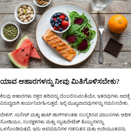
ಯಾವ ಆಹಾರಗಳನ್ನು ನೀವು ಮಿತಿಗೊಳಿಸಬೇಕು?
ಕೆಲವು ಆಹಾರಗಳು ರಕ್ತದ ಹರಿವನ್ನು ಬೆಂಬಲಿಸುವಂತೆಯೇ, ಇತರವುಗಳು ಅದಕ್ಕೆ
ವಿರುದ್ಧವಾಗಿ ಕಾರ್ಯನಿರ್ವಹಿಸುತ್ತವೆ. ಇಲ್ಲಿ ಮುಖ್ಯವಾದವುಗಳನ್ನು ಗಮನಿಸಬೇಕು.
ಬೇಕನ್, ಸಾಸೇಜ್ ಮತ್ತು ಹಾಟ್ ಡಾಗ್‌ಗಳಂತಹ ಸಂಸ್ಕರಿಸಿದ ಮಾಂಸಗಳು ಅಧಿಕ
ಸೋಡಿಯಂ, ಸಂರಕ್ಷಕಗಳು ಮತ್ತು ಸ್ಯಾಚುರೇಟೆಡ್ ಕೊಬ್ಬುಗಳನ್ನು
ಒಳಗೊಂಡಿರುತ್ತವೆ, ಇದು ಅಪಧಮನಿಗಳ ಗಡಸುತನ ಮತ್ತು ಉರಿಯೂತವನ್ನು