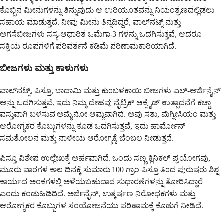
ಕೊಬ್ಬಿನ ಮೀನುಗಳನ್ನು ತಿನ್ನುವುದು ಆ ಉರಿಯೂತವನ್ನು ನಿಯಂತ್ರಣದಲ್ಲಿಡಲು
ಸಹಾಯ ಮಾಡುತ್ತದೆ. ನೀವು ಮೀನು ತಿನ್ನದಿದ್ದರೆ, ವಾಲ್‌ನಟ್ಸ್ ಮತ್ತು
ಅಗಸೆಬೀಜಗಳು ಸಸ್ಯ-ಆಧಾರಿತ ಒಮೆಗಾ-3 ಗಳನ್ನು ಒದಗಿಸುತ್ತವೆ, ಆದರೂ
ಸಕ್ರಿಯ ರೂಪಗಳಿಗೆ ಪರಿವರ್ತನೆ ಕಡಿಮೆ ಪರಿಣಾಮಕಾರಿಯಾಗಿದೆ.
ಬೀಜಗಳು ಮತ್ತು ಕಾಳುಗಳು
ವಾಲ್‌ನಟ್ಸ್, ಪಿಸ್ತೂ, ಬಾದಾಮಿ ಮತ್ತು ಕುಂಬಳಕಾಯಿ ಬೀಜಗಳು ಎಲ್-ಅರ್ಜಿನೈನ್
ಅನ್ನು ಒದಗಿಸುತ್ತವೆ, ಇದು ನಿಮ್ಮ ದೇಹವು ನೈಟ್ರಿಕ್ ಆಕ್ಸೈಡ್ ಉತ್ಪಾದನೆಗೆ ಕಚ್ಚಾ
ವಸ್ತುವಾಗಿ ಬಳಸುವ ಅಮೈನೋ ಆಮ್ಲವಾಗಿದೆ. ಅವು ಸತು, ಮೆಗ್ನೀಸಿಯಂ ಮತ್ತು
ಆರೋಗ್ಯಕರ ಕೊಬ್ಬುಗಳನ್ನು ಕೂಡ ಒದಗಿಸುತ್ತವೆ, ಇದು ಹಾರ್ಮೋನ್
ಸಮತೋಲನ ಮತ್ತು ನಾಳೀಯ ಆರೋಗ್ಯಕ್ಕೆ ಬೆಂಬಲ ನೀಡುತ್ತದೆ.
ಪಿಸ್ತೂ ವಿಶೇಷ ಉಲ್ಲೇಖಕ್ಕೆ ಅರ್ಹವಾಗಿದೆ. ಒಂದು ಸಣ್ಣ ಕ್ಲಿನಿಕಲ್ ಪ್ರಯೋಗವು,
ಮೂರು ವಾರಗಳ ಕಾಲ ದಿನಕ್ಕೆ ಸುಮಾರು 100 ಗ್ರಾಂ ಪಿಸ್ತೂ ತಿಂದ ಪುರುಷರು ಶಿಶ್ನ
ಕಾರ್ಯದ ಅಂಕಗಳಲ್ಲಿ ಅಳೆಯಬಹುದಾದ ಸುಧಾರಣೆಗಳನ್ನು ತೋರಿಸಿದ್ದಾರೆ
ಎಂದು ಕಂಡುಹಿಡಿದಿದೆ. ಅರ್ಜಿನೈನ್, ಉತ್ಕರ್ಷಣ ನಿರೋಧಕಗಳು ಮತ್ತು
ಆರೋಗ್ಯಕರ ಕೊಬ್ಬುಗಳ ಸಂಯೋಜನೆಯು ಪರಿಣಾಮಕ್ಕೆ ಕೊಡುಗೆ ನೀಡಿದೆ.