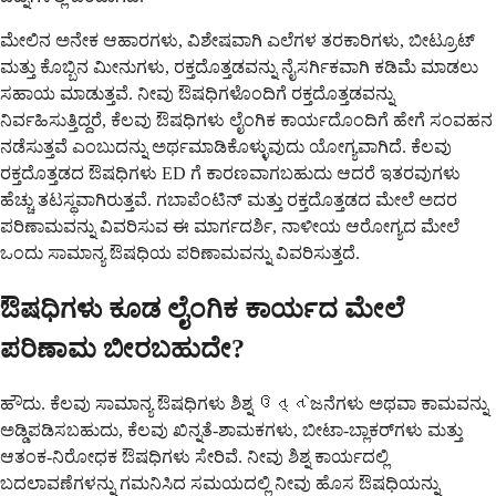
ಮೇಲಿನ ಅನೇಕ ಆಹಾರಗಳು, ವಿಶೇಷವಾಗಿ ಎಲೆಗಳ ತರಕಾರಿಗಳು, ಬೀಟ್ರೂಟ್
ಮತ್ತು ಕೊಬ್ಬಿನ ಮೀನುಗಳು, ರಕ್ತದೊತ್ತಡವನ್ನು ನೈಸರ್ಗಿಕವಾಗಿ ಕಡಿಮೆ ಮಾಡಲು
ಸಹಾಯ ಮಾಡುತ್ತವೆ. ನೀವು ಔಷಧಿಗಳೊಂದಿಗೆ ರಕ್ತದೊತ್ತಡವನ್ನು
ನಿರ್ವಹಿಸುತ್ತಿದ್ದರೆ, ಕೆಲವು ಔಷಧಿಗಳು ಲೈಂಗಿಕ ಕಾರ್ಯದೊಂದಿಗೆ ಹೇಗೆ ಸಂವಹನ
ನಡೆಸುತ್ತವೆ ಎಂಬುದನ್ನು ಅರ್ಥಮಾಡಿಕೊಳ್ಳುವುದು ಯೋಗ್ಯವಾಗಿದೆ. ಕೆಲವು
ರಕ್ತದೊತ್ತಡದ ಔಷಧಿಗಳು ED ಗೆ ಕಾರಣವಾಗಬಹುದು ಆದರೆ ಇತರವುಗಳು
ಹೆಚ್ಚು ತಟಸ್ಥವಾಗಿರುತ್ತವೆ. ಗಬಾಪೆಂಟಿನ್ ಮತ್ತು ರಕ್ತದೊತ್ತಡದ ಮೇಲೆ ಅದರ
ಪರಿಣಾಮವನ್ನು ವಿವರಿಸುವ ಈ ಮಾರ್ಗದರ್ಶಿ, ನಾಳೀಯ ಆರೋಗ್ಯದ ಮೇಲೆ
ಒಂದು ಸಾಮಾನ್ಯ ಔಷಧಿಯ ಪರಿಣಾಮವನ್ನು ವಿವರಿಸುತ್ತದೆ.
ಔಷಧಿಗಳು ಕೂಡ ಲೈಂಗಿಕ ಕಾರ್ಯದ ಮೇಲೆ
ಪರಿಣಾಮ ಬೀರಬಹುದೇ?
ಹೌದು. ಕೆಲವು ಸಾಮಾನ್ಯ ಔಷಧಿಗಳು ಶಿಶ್ನ ઉત્તેಜನೆಗಳು ಅಥವಾ ಕಾಮವನ್ನು
ಅಡ್ಡಿಪಡಿಸಬಹುದು, ಕೆಲವು ಖಿನ್ನತೆ-ಶಾಮಕಗಳು, ಬೀಟಾ-ಬ್ಲಾಕರ್‌ಗಳು ಮತ್ತು
ಆತಂಕ-ನಿರೋಧಕ ಔಷಧಿಗಳು ಸೇರಿವೆ. ನೀವು ಶಿಶ್ನ ಕಾರ್ಯದಲ್ಲಿ
ಬದಲಾವಣೆಗಳನ್ನು ಗಮನಿಸಿದ ಸಮಯದಲ್ಲಿ ನೀವು ಹೊಸ ಔಷಧಿಯನ್ನು