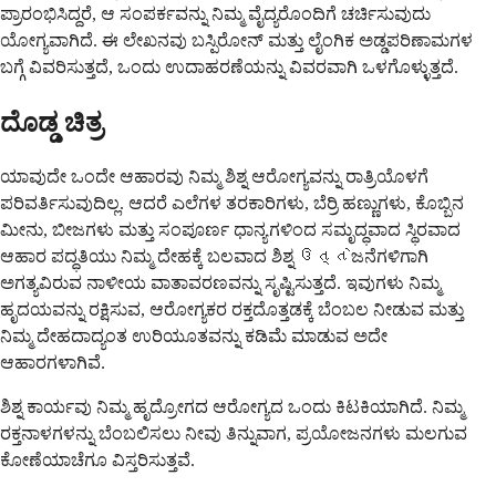
ಪ್ರಾರಂಭಿಸಿದ್ದರೆ, ಆ ಸಂಪರ್ಕವನ್ನು ನಿಮ್ಮ ವೈದ್ಯರೊಂದಿಗೆ ಚರ್ಚಿಸುವುದು
ಯೋಗ್ಯವಾಗಿದೆ. ಈ ಲೇಖನವು ಬಸ್ಪಿರೋನ್ ಮತ್ತು ಲೈಂಗಿಕ ಅಡ್ಡಪರಿಣಾಮಗಳ
ಬಗ್ಗೆ ವಿವರಿಸುತ್ತದೆ, ಒಂದು ಉದಾಹರಣೆಯನ್ನು ವಿವರವಾಗಿ ಒಳಗೊಳ್ಳುತ್ತದೆ.
ದೊಡ್ಡ ಚಿತ್ರ
ಯಾವುದೇ ಒಂದೇ ಆಹಾರವು ನಿಮ್ಮ ಶಿಶ್ನ ಆರೋಗ್ಯವನ್ನು ರಾತ್ರಿಯೊಳಗೆ
ಪರಿವರ್ತಿಸುವುದಿಲ್ಲ. ಆದರೆ ಎಲೆಗಳ ತರಕಾರಿಗಳು, ಬೆರ್ರಿ ಹಣ್ಣುಗಳು, ಕೊಬ್ಬಿನ
ಮೀನು, ಬೀಜಗಳು ಮತ್ತು ಸಂಪೂರ್ಣ ಧಾನ್ಯಗಳಿಂದ ಸಮೃದ್ಧವಾದ ಸ್ಥಿರವಾದ
ಆಹಾರ ಪದ್ಧತಿಯು ನಿಮ್ಮ ದೇಹಕ್ಕೆ ಬಲವಾದ ಶಿಶ್ನ ઉત્તેಜನೆಗಳಿಗಾಗಿ
ಅಗತ್ಯವಿರುವ ನಾಳೀಯ ವಾತಾವರಣವನ್ನು ಸೃಷ್ಟಿಸುತ್ತದೆ. ಇವುಗಳು ನಿಮ್ಮ
ಹೃದಯವನ್ನು ರಕ್ಷಿಸುವ, ಆರೋಗ್ಯಕರ ರಕ್ತದೊತ್ತಡಕ್ಕೆ ಬೆಂಬಲ ನೀಡುವ ಮತ್ತು
ನಿಮ್ಮ ದೇಹದಾದ್ಯಂತ ಉರಿಯೂತವನ್ನು ಕಡಿಮೆ ಮಾಡುವ ಅದೇ
ಆಹಾರಗಳಾಗಿವೆ.
ಶಿಶ್ನ ಕಾರ್ಯವು ನಿಮ್ಮ ಹೃದ್ರೋಗದ ಆರೋಗ್ಯದ ಒಂದು ಕಿಟಕಿಯಾಗಿದೆ. ನಿಮ್ಮ
ರಕ್ತನಾಳಗಳನ್ನು ಬೆಂಬಲಿಸಲು ನೀವು ತಿನ್ನುವಾಗ, ಪ್ರಯೋಜನಗಳು ಮಲಗುವ
ಕೋಣೆಯಾಚೆಗೂ ವಿಸ್ತರಿಸುತ್ತವೆ.