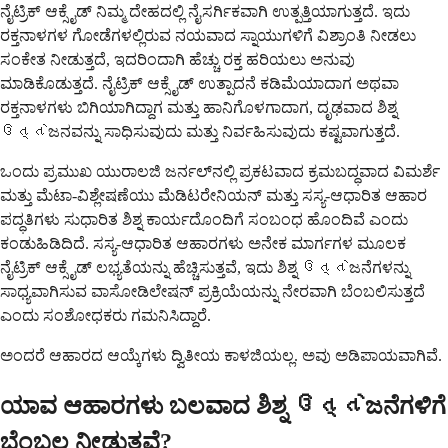
ನೈಟ್ರಿಕ್ ಆಕ್ಸೈಡ್ ನಿಮ್ಮ ದೇಹದಲ್ಲಿ ನೈಸರ್ಗಿಕವಾಗಿ ಉತ್ಪತ್ತಿಯಾಗುತ್ತದೆ. ಇದು
ರಕ್ತನಾಳಗಳ ಗೋಡೆಗಳಲ್ಲಿರುವ ನಯವಾದ ಸ್ನಾಯುಗಳಿಗೆ ವಿಶ್ರಾಂತಿ ನೀಡಲು
ಸಂಕೇತ ನೀಡುತ್ತದೆ, ಇದರಿಂದಾಗಿ ಹೆಚ್ಚು ರಕ್ತ ಹರಿಯಲು ಅನುವು
ಮಾಡಿಕೊಡುತ್ತದೆ. ನೈಟ್ರಿಕ್ ಆಕ್ಸೈಡ್ ಉತ್ಪಾದನೆ ಕಡಿಮೆಯಾದಾಗ ಅಥವಾ
ರಕ್ತನಾಳಗಳು ಬಿಗಿಯಾಗಿದ್ದಾಗ ಮತ್ತು ಹಾನಿಗೊಳಗಾದಾಗ, ದೃಢವಾದ ಶಿಶ್ನ
ઉત્તેಜನವನ್ನು ಸಾಧಿಸುವುದು ಮತ್ತು ನಿರ್ವಹಿಸುವುದು ಕಷ್ಟವಾಗುತ್ತದೆ.
ಒಂದು ಪ್ರಮುಖ ಯುರಾಲಜಿ ಜರ್ನಲ್‌ನಲ್ಲಿ ಪ್ರಕಟವಾದ ಕ್ರಮಬದ್ಧವಾದ ವಿಮರ್ಶೆ
ಮತ್ತು ಮೆಟಾ-ವಿಶ್ಲೇಷಣೆಯು ಮೆಡಿಟರೇನಿಯನ್ ಮತ್ತು ಸಸ್ಯ-ಆಧಾರಿತ ಆಹಾರ
ಪದ್ಧತಿಗಳು ಸುಧಾರಿತ ಶಿಶ್ನ ಕಾರ್ಯದೊಂದಿಗೆ ಸಂಬಂಧ ಹೊಂದಿವೆ ಎಂದು
ಕಂಡುಹಿಡಿದಿದೆ. ಸಸ್ಯ-ಆಧಾರಿತ ಆಹಾರಗಳು ಅನೇಕ ಮಾರ್ಗಗಳ ಮೂಲಕ
ನೈಟ್ರಿಕ್ ಆಕ್ಸೈಡ್ ಲಭ್ಯತೆಯನ್ನು ಹೆಚ್ಚಿಸುತ್ತವೆ, ಇದು ಶಿಶ್ನ ઉત્તેಜನೆಗಳನ್ನು
ಸಾಧ್ಯವಾಗಿಸುವ ವಾಸೋಡಿಲೇಷನ್ ಪ್ರಕ್ರಿಯೆಯನ್ನು ನೇರವಾಗಿ ಬೆಂಬಲಿಸುತ್ತದೆ
ಎಂದು ಸಂಶೋಧಕರು ಗಮನಿಸಿದ್ದಾರೆ.
ಅಂದರೆ ಆಹಾರದ ಆಯ್ಕೆಗಳು ದ್ವಿತೀಯ ಕಾಳಜಿಯಲ್ಲ. ಅವು ಅಡಿಪಾಯವಾಗಿವೆ.
ಯಾವ ಆಹಾರಗಳು ಬಲವಾದ ಶಿಶ್ನ ઉત્તેಜನೆಗಳಿಗೆ
ಬೆಂಬಲ ನೀಡುತ್ತವೆ?