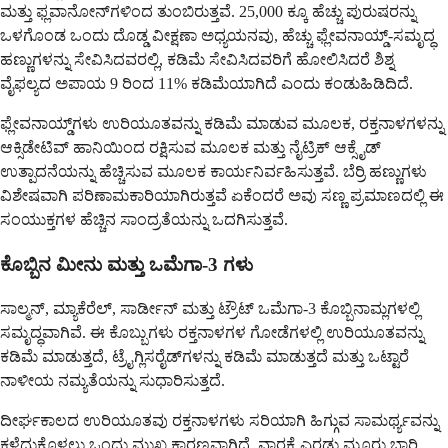
ಮತ್ತು ಫ್ಲವಾನೋನ್‌ಗಳಿಂದ ತುಂಬಿರುತ್ತವೆ. 25,000 ಕ್ಕೂ ಹೆಚ್ಚು ಪುರುಷರನ್ನು
ಒಳಗೊಂಡ ಒಂದು ದೊಡ್ಡ ವೀಕ್ಷಣಾ ಅಧ್ಯಯನವು, ಹೆಚ್ಚು ಫ್ಲೇವನಾಯ್ಡ್-ಸಮೃದ್ಧ
ಹಣ್ಣುಗಳನ್ನು ಸೇವಿಸಿದವರಲ್ಲಿ, ಕಡಿಮೆ ಸೇವಿಸಿದವರಿಗೆ ಹೋಲಿಸಿದರೆ ಶಿಶ್ನ
ವೈಫಲ್ಯದ ಅಪಾಯ 9 ರಿಂದ 11% ಕಡಿಮೆಯಾಗಿದೆ ಎಂದು ಕಂಡುಹಿಡಿದಿದೆ.
ಫ್ಲೇವನಾಯ್ಡ್‌ಗಳು ಉರಿಯೂತವನ್ನು ಕಡಿಮೆ ಮಾಡುವ ಮೂಲಕ, ರಕ್ತನಾಳಗಳನ್ನು
ಆಕ್ಸಿಡೇಟಿವ್ ಹಾನಿಯಿಂದ ರಕ್ಷಿಸುವ ಮೂಲಕ ಮತ್ತು ನೈಟ್ರಿಕ್ ಆಕ್ಸೈಡ್
ಉತ್ಪಾದನೆಯನ್ನು ಹೆಚ್ಚಿಸುವ ಮೂಲಕ ಕಾರ್ಯನಿರ್ವಹಿಸುತ್ತವೆ. ಬೆರ್ರಿ ಹಣ್ಣುಗಳು
ವಿಶೇಷವಾಗಿ ಪರಿಣಾಮಕಾರಿಯಾಗಿರುತ್ತವೆ ಏಕೆಂದರೆ ಅವು ಸಣ್ಣ ಪ್ರಮಾಣದಲ್ಲಿ ಈ
ಸಂಯುಕ್ತಗಳ ಹೆಚ್ಚಿನ ಸಾಂದ್ರತೆಯನ್ನು ಒದಗಿಸುತ್ತವೆ.
ಕೊಬ್ಬಿನ ಮೀನು ಮತ್ತು ಒಮೆಗಾ-3 ಗಳು
ಸಾಲ್ಮನ್, ಮ್ಯಾಕೆರೆಲ್, ಸಾರ್ಡೀನ್ ಮತ್ತು ಟ್ರೌಟ್ ಒಮೆಗಾ-3 ಕೊಬ್ಬಿನಾಮ್ಲಗಳಲ್ಲಿ
ಸಮೃದ್ಧವಾಗಿವೆ. ಈ ಕೊಬ್ಬುಗಳು ರಕ್ತನಾಳಗಳ ಗೋಡೆಗಳಲ್ಲಿ ಉರಿಯೂತವನ್ನು
ಕಡಿಮೆ ಮಾಡುತ್ತದೆ, ಟ್ರೈಗ್ಲಿಸರೈಡ್‌ಗಳನ್ನು ಕಡಿಮೆ ಮಾಡುತ್ತದೆ ಮತ್ತು ಒಟ್ಟಾರೆ
ನಾಳೀಯ ನಮ್ಯತೆಯನ್ನು ಸುಧಾರಿಸುತ್ತದೆ.
ದೀರ್ಘಕಾಲದ ಉರಿಯೂತವು ರಕ್ತನಾಳಗಳು ಸರಿಯಾಗಿ ಹಿಗ್ಗುವ ಸಾಮರ್ಥ್ಯವನ್ನು
ಕಳೆದುಕೊಳ್ಳಲು ಒಂದು ಮುಖ್ಯ ಕಾರಣವಾಗಿದೆ. ವಾರಕ್ಕೆ ಎರಡು ಮೂರು ಬಾರಿ