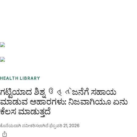
Benchmarks
Stories
FAQ
Sign up / Log in
HEALTH LIBRARY
ಗಟ್ಟಿಯಾದ ಶಿಶ್ನ ઉત્તેಜನೆಗೆ ಸಹಾಯ
ಮಾಡುವ ಆಹಾರಗಳು: ನಿಜವಾಗಿಯೂ ಏನು
ಕೆಲಸ ಮಾಡುತ್ತದೆ
ಕೊನೆಯದಾಗಿ ನವೀಕರಿಸಲಾಗಿದೆ
ಫೆಬ್ರವರಿ 21, 2026