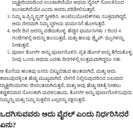
ಬ್ಯಾಕ್ಟೀರಿಯಾದಿಂದ ಉಂಟಾಗಿದೆಯೇ ಅಥವಾ ವೈರಲ್ ಸೋಂಕಿನಿಂದ
ಉಂಟಾಗಿದೆಯೇ ಎಂದು ಅವರು ಪರಿಶೀಲಿಸುತ್ತಾರೆ.
ನಿಮ್ಮ ಇ-ಪ್ರಿಸ್ಕ್ರಿಪ್ಷನ್ ಸ್ವೀಕರಿಸಿ. ಆಂಟಿಬಯೋಟಿಕ್‌ಗಳು ಸೂಕ್ತವಾಗಿದ್ದರೆ,
ಅದು ನೇರವಾಗಿ ನಿಮ್ಮ ಸ್ಥಳೀಯ ಫಾರ್ಮಸಿಗೆ ಹೋಗುತ್ತದೆ.
ಅದೇ ದಿನ ಅದನ್ನು ಪಡೆದುಕೊಳ್ಳಿ. ಹೆಚ್ಚಿನ ಫಾರ್ಮಸಿಗಳು 1 ರಿಂದ 4
ಗಂಟೆಗಳಲ್ಲಿ ಅದನ್ನು ತುಂಬುತ್ತವೆ, ಮತ್ತು ಹಲವು ಡ್ರೈವ್- ಥ್ರೂಗಳನ್ನು
ನೀಡುತ್ತವೆ.
ಪೂರ್ಣ ಕೋರ್ಸ್ ಅನ್ನು ಪೂರ್ಣಗೊಳಿಸಿ. ಪ್ರತಿ ಡೋಸ್ ಅನ್ನು ತೆಗೆದುಕೊಳ್ಳಿ,
ನೀವು ಒಂದು ಅಥವಾ ಎರಡು ದಿನಗಳಲ್ಲಿ ಉತ್ತಮವಾಗಿದ್ದರೂ ಸಹ.
ಆ ಕೊನೆಯ ಹಂತವು ಜನರು ಬಿಟ್ಟುಬಿಡುವ ಹಂತವಾಗಿದೆ, ಮತ್ತು ಅದು
ಕಾಣುವುದಕ್ಕಿಂತ ಹೆಚ್ಚು ಮುಖ್ಯವಾಗಿದೆ. ಬೇಗನೆ ನಿಲ್ಲಿಸುವುದರಿಂದ ಬಲವಾದ
ಬ್ಯಾಕ್ಟೀರಿಯಾಗಳು ಜೀವಂತವಾಗಿರುತ್ತವೆ, ಮತ್ತು ಅವು ಹೆಚ್ಚು ಚಿಕಿತ್ಸೆ ನೀಡಲು
ಕಷ್ಟಕರವಾದ ಸೋಂಕಾಗಿ ಮರಳಬಹುದು. ಕೋರ್ಸ್ ಅನ್ನು ಪೂರ್ಣಗೊಳಿಸುವುದು
ನಿಮ್ಮನ್ನು ಮತ್ತು ನಿಮ್ಮ ಸುತ್ತಲಿನ ಎಲ್ಲರನ್ನು ರಕ್ಷಿಸುತ್ತದೆ.
ಒದಗಿಸುವವರು ಅದು ವೈರಲ್ ಎಂದು ನಿರ್ಧರಿಸಿದರೆ
ಏನು?