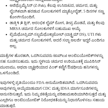
ಅಜಿಥ್ರೊಮೈಸಿನ್ (Z-Pak), ಕೆಲವು ಉಸಿರಾಟದ, ಚರ್ಮದ, ಮತ್ತು
ಲೈಂಗಿಕವಾಗಿ ಹರಡುವ ಸೋಂಕುಗಳಿಗೆ ಮ್ಯಾಕ್ರೋಲೈಡ್, 5 ದಿನಗಳ ಸಣ್ಣ
ಕೋರ್ಸ್‌ನೊಂದಿಗೆ.
ಡಾಕ್ಸಿሳይಕ್ಲಿನ್, ಆರಂಭಿಕ ಲೈಮ್ ರೋಗ, ತೀವ್ರ ಮೊಡವೆ, ಮತ್ತು ಕೆಲವು
MRSA ಚರ್ಮದ ಸೋಂಕುಗಳಿಗೆ ಬಹುಮುಖ ಆಯ್ಕೆ.
ಟ್ರಿಮೆಥೋಪ್ರಿಮ್-ಸಲ್ಫಮೆಥೊಕ್ಸಾಜೋಲ್ (ಬಾಕ್ಟ್ರಿಮ್ DS), UTI ಗಳು
ಮತ್ತು ಚರ್ಮದ ಸೋಂಕುಗಳಿಗೆ, ಆದರೆ ಸಲ್ಫಾ ಅಲರ್ಜಿ ಇದ್ದರೆ ಎಂದಿಗೂ
ಅಲ್ಲ.
ಮಾತ್ರೆಗಳ ಹೊರತಾಗಿ, ಒದಗಿಸುವವರು ಟಾಪ್ical ಆಂಟಿಬಯೋಟಿಕ್‌ಗಳನ್ನು
ಸಹ ಸೂಚಿಸಬಹುದು. ಇದು ಸ್ಥಳೀಯ ಚರ್ಮದ ಉರಿಯೂತಕ್ಕೆ ಮುಪಿರಿಸಿನ್
ಮುಲಾಮು, ಅಥವಾ ಬ್ಯಾಕ್ಟೀರಿಯಾದ ಪಿಂಕ್ ಕಣ್ಣಿಗೆ ಔಷಧೀಯ ಹನಿಗಳನ್ನು
ಒಳಗೊಂಡಿದೆ.
ಇವುಗಳಲ್ಲಿ ಪ್ರತಿಯೊಂದೂ FDA-ಅನುಮೋದಿತವಾಗಿದೆ. ಒದಗಿಸುವವರು
ಅವುಗಳನ್ನು ಆಯ್ಕೆಮಾಡುವಾಗ CDC ಮತ್ತು IDSA ಮಾರ್ಗಸೂಚಿಗಳನ್ನು
ಅನುಸರಿಸುತ್ತಾರೆ, ಇದು ನಿಮ್ಮ ಚಿಕಿತ್ಸೆಯನ್ನು ಪರಿಣಾಮಕಾರಿಯಾಗಿರಿಸುತ್ತದೆ ಮತ್ತು
ಎಲ್ಲರಿಗೂ ಆಂಟಿಬಯೋಟಿಕ್ ನಿರೋಧಕತೆಯನ್ನು ನಿಧಾನಗೊಳಿಸಲು ಸಹಾಯ
ಮಾಡುತ್ತದೆ.