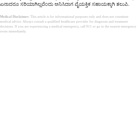
ಏನಾದರೂ ಸರಿಯಾಗಿಲ್ಲವೆಂದು ಅನಿಸಿದಾಗ ವೈಯಕ್ತಿಕ ಸಹಾಯಕ್ಕಾಗಿ ತಲುಪಿ.
Medical Disclaimer:
This article is for informational purposes only and does not constitute
medical advice. Always consult a qualified healthcare provider for diagnosis and treatment
decisions. If you are experiencing a medical emergency, call 911 or go to the nearest emergency
room immediately.