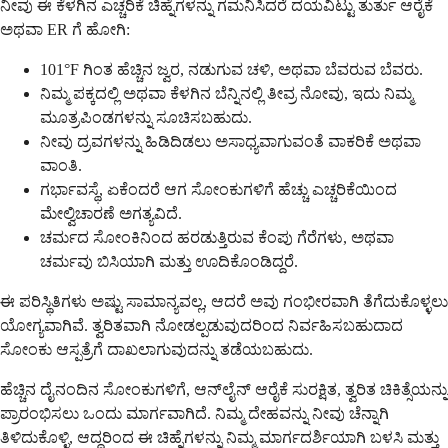
ನೀವು ಈ ಕೆಳಗಿನ ಎಚ್ಚರಿಕೆ ಚಿಹ್ನೆಗಳನ್ನು ಗಮನಿಸಿದರೆ ದಯವಿಟ್ಟು ತುರ್ತು ಆರೈಕೆ
ಅಥವಾ ER ಗೆ ಹೋಗಿ:
101°F ಗಿಂತ ಹೆಚ್ಚಿನ ಜ್ವರ, ನಡುಗುವ ಚಳಿ, ಅಥವಾ ಬೆವರುವ ಬೆವರು.
ನಿಮ್ಮ ಪಕ್ಕದಲ್ಲಿ ಅಥವಾ ಕೆಳಗಿನ ಬೆನ್ನಿನಲ್ಲಿ ತೀವ್ರ ನೋವು, ಇದು ನಿಮ್ಮ
ಮೂತ್ರಪಿಂಡಗಳನ್ನು ಸೂಚಿಸಬಹುದು.
ನೀವು ದ್ರವಗಳನ್ನು ಹಿಡಿದಿಡಲು ಅಸಾಧ್ಯವಾಗುವಂತೆ ವಾಕರಿಕೆ ಅಥವಾ
ವಾಂತಿ.
ಗರ್ಭಾವಸ್ಥೆ, ಏಕೆಂದರೆ ಆಗ ಸೋಂಕುಗಳಿಗೆ ಹೆಚ್ಚು ಎಚ್ಚರಿಕೆಯಿಂದ
ಮೇಲ್ವಿಚಾರಣೆ ಅಗತ್ಯವಿದೆ.
ಚರ್ಮದ ಸೋಂಕಿನಿಂದ ಹರಡುತ್ತಿರುವ ಕೆಂಪು ಗೆರೆಗಳು, ಅಥವಾ
ಚರ್ಮವು ಬಿಸಿಯಾಗಿ ಮತ್ತು ಊದಿಕೊಂಡಿದ್ದರೆ.
ಈ ಪರಿಸ್ಥಿತಿಗಳು ಅಷ್ಟು ಸಾಮಾನ್ಯವಲ್ಲ, ಆದರೆ ಅವು ಗಂಭೀರವಾಗಿ ತೆಗೆದುಕೊಳ್ಳಲು
ಯೋಗ್ಯವಾಗಿವೆ. ತ್ವರಿತವಾಗಿ ನೋಡಲ್ಪಡುವುದರಿಂದ ನಿರ್ವಹಿಸಬಹುದಾದ
ಸೋಂಕು ಆಸ್ಪತ್ರೆಗೆ ದಾಖಲಾಗುವುದನ್ನು ತಡೆಯಬಹುದು.
ಹೆಚ್ಚಿನ ದೈನಂದಿನ ಸೋಂಕುಗಳಿಗೆ, ಆನ್‌ಲೈನ್ ಆರೈಕೆ ಸುರಕ್ಷಿತ, ತ್ವರಿತ ಚಿಕಿತ್ಸೆಯನ್ನು
ಪ್ರಾರಂಭಿಸಲು ಒಂದು ಮಾರ್ಗವಾಗಿದೆ. ನಿಮ್ಮ ದೇಹವನ್ನು ನೀವು ಚೆನ್ನಾಗಿ
ತಿಳಿದುಕೊಳ್ಳಿ, ಆದ್ದರಿಂದ ಈ ಚಿಹ್ನೆಗಳನ್ನು ನಿಮ್ಮ ಮಾರ್ಗದರ್ಶಿಯಾಗಿ ಬಳಸಿ ಮತ್ತು