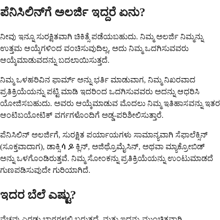
ಪೆನಿಸಿಲಿನ್‌ಗೆ ಅಲರ್ಜಿ ಇದ್ದರೆ ಏನು?
ನೀವು ಇನ್ನೂ ಸುರಕ್ಷಿತವಾಗಿ ಚಿಕಿತ್ಸೆ ಪಡೆಯಬಹುದು. ನಿಮ್ಮ ಅಲರ್ಜಿ ನಿಮ್ಮನ್ನು
ಉತ್ತಮ ಆಯ್ಕೆಗಳಿಂದ ವಂಚಿಸುವುದಿಲ್ಲ, ಅದು ನಿಮ್ಮ ಒದಗಿಸುವವರು
ಆಯ್ಕೆಮಾಡುವದನ್ನು ಬದಲಾಯಿಸುತ್ತದೆ.
ನಿಮ್ಮ ಒಳಹರಿವಿನ ಫಾರ್ಮ್ ಅನ್ನು ಭರ್ತಿ ಮಾಡುವಾಗ, ನಿಮ್ಮ ನಿಖರವಾದ
ಪ್ರತಿಕ್ರಿಯೆಯನ್ನು ಪಟ್ಟಿ ಮಾಡಿ ಇದರಿಂದ ಒದಗಿಸುವವರು ಅದನ್ನು ಆಧರಿಸಿ
ಯೋಜಿಸಬಹುದು. ಅವರು ಆಯ್ಕೆಮಾಡುವ ಮೊದಲು ನಿಮ್ಮ ಇತಿಹಾಸವನ್ನು ಇತರ
ಆಂಟಿಬಯೋಟಿಕ್ ವರ್ಗಗಳೊಂದಿಗೆ ಅಡ್ಡ-ಪರಿಶೀಲಿಸುತ್ತಾರೆ.
ಪೆನಿಸಿಲಿನ್ ಅಲರ್ಜಿಗೆ, ಸುರಕ್ಷಿತ ಪರ್ಯಾಯಗಳು ಸಾಮಾನ್ಯವಾಗಿ ಸೆಫಾಲೆಕ್ಸಿನ್
(ಸೂಕ್ತವಾದಾಗ), ಡಾಕ್ಸಿሳይಕ್ಲಿನ್, ಅಜಿಥ್ರೊಮೈಸಿನ್, ಅಥವಾ ಮ್ಯಾಕ್ರೋಬಿಡ್
ಅನ್ನು ಒಳಗೊಂಡಿರುತ್ತವೆ. ನಿಮ್ಮ ಸೋಂಕನ್ನು ಪ್ರತಿಕ್ರಿಯೆಯನ್ನು ಉಂಟುಮಾಡದೆ
ಗುಣಪಡಿಸುವುದೇ ಗುರಿಯಾಗಿದೆ.
ಇದರ ಬೆಲೆ ಎಷ್ಟು?
ವೆಚ್ಚವು ಎರಡು ಭಾಗಗಳಲ್ಲಿ ಬರುತ್ತದೆ, ಮತ್ತು ಇದನ್ನು ಮುಂಚಿತವಾಗಿ