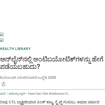
Benchmarks
Stories
FAQ
Sign up / Log in
HEALTH LIBRARY
ಆನ್‌ಲೈನ್‌ನಲ್ಲಿ ಆಂಟಿಬಯೋಟಿಕ್‌ಗಳನ್ನು ಹೇಗೆ
ಪಡೆಯಬಹುದು?
ಕೊನೆಯದಾಗಿ ನವೀಕರಿಸಲಾಗಿದೆ
ಜುಲೈ 6, 2026
ಮನೆ
ಆರೋಗ್ಯ ಬ್ಲಾಗ್
How Can I Get Antibiotics Online Same Day Telehealth Prescription Guide 2026
ನೀವು UTI, ಬ್ಯಾಕ್ಟೀರಿಯಾದ ಪಿಂಕ್ ಕಣ್ಣು, ಸ್ಟ್ರೆಪ್ಟ್ ಗಂಟಲು, ಅಥವಾ ಚರ್ಮದ