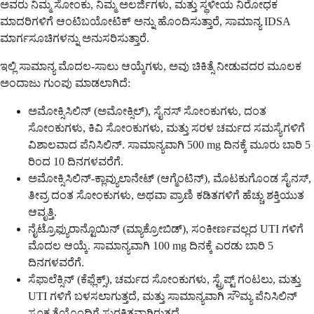
ಅವರು ನಿಮ್ಮ ಸೋಂಕು, ನಿಮ್ಮ ಅಲರ್ಜಿಗಳು, ಮತ್ತು ಸ್ಥಳೀಯ ನಿರೋಧಕ
ಮಾದರಿಗಳಿಗೆ ಆಂಟಿಬಯೋಟಿಕ್ ಅನ್ನು ಹೊಂದಿಸುತ್ತಾರೆ, ಸಾಮಾನ್ಯ IDSA
ಮಾರ್ಗಸೂಚಿಗಳನ್ನು ಅನುಸರಿಸುತ್ತಾರೆ.
ಇಲ್ಲಿ ಸಾಮಾನ್ಯ ಮೊದಲ-ಸಾಲು ಆಯ್ಕೆಗಳು, ಅವು ಚಿಕಿತ್ಸೆ ನೀಡುವದರ ಮೂಲಕ
ಅಂದಾಜು ಗುಂಪು ಮಾಡಲಾಗಿದೆ:
ಅಮೋಕ್ಸಿಸಿಲಿನ್ (ಅಮೋಕ್ಸಿಲ್), ಸೈನಸ್ ಸೋಂಕುಗಳು, ದಂತ
ಸೋಂಕುಗಳು, ಕಿವಿ ಸೋಂಕುಗಳು, ಮತ್ತು ಸರಳ ಚರ್ಮದ ಸಮಸ್ಯೆಗಳಿಗೆ
ವಿಶಾಲವಾದ ಪೆನಿಸಿಲಿನ್. ಸಾಮಾನ್ಯವಾಗಿ 500 mg ದಿನಕ್ಕೆ ಮೂರು ಬಾರಿ 5
ರಿಂದ 10 ದಿನಗಳವರೆಗೆ.
ಅಮೋಕ್ಸಿಸಿಲಿನ್-ಕ್ಲಾವ್ಯುಲಾನೇಟ್ (ಆಗ್ಮೆಂಟಿನ್), ಮೊಟಕುಗೊಂಡ ಸೈನಸ್,
ತೀವ್ರ ದಂತ ಸೋಂಕುಗಳು, ಅಥವಾ ಪ್ರಾಣಿ ಕಡಿತಗಳಿಗೆ ಹೆಚ್ಚು ಶಕ್ತಿಯುತ
ಆವೃತ್ತಿ.
ನೈಟ್ರೊಫ್ಯುರಾನ್ಟೊಯಿನ್ (ಮ್ಯಾಕ್ರೋಬಿಡ್), ಸಂಕೀರ್ಣವಲ್ಲದ UTI ಗಳಿಗೆ
ಮೊದಲ ಆಯ್ಕೆ. ಸಾಮಾನ್ಯವಾಗಿ 100 mg ದಿನಕ್ಕೆ ಎರಡು ಬಾರಿ 5
ದಿನಗಳವರೆಗೆ.
ಸೆಫಾಲೆಕ್ಸಿನ್ (ಕೆಫ್ಲೆಕ್ಸ್), ಚರ್ಮದ ಸೋಂಕುಗಳು, ಸ್ಟ್ರೆಪ್ಟ್ ಗಂಟಲು, ಮತ್ತು
UTI ಗಳಿಗೆ ಬಳಸಲಾಗುತ್ತದೆ, ಮತ್ತು ಸಾಮಾನ್ಯವಾಗಿ ಸೌಮ್ಯ ಪೆನಿಸಿಲಿನ್
ಸೂಕ್ಷ್ಮತೆಯೊಂದಿಗೆ ಸುರಕ್ಷಿತವಾಗಿರುತ್ತದೆ.