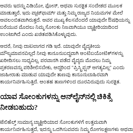
ಅವರು ಇದನ್ನು ವಿಡಿಯೋ, ಫೋನ್, ಅಥವಾ ಸುರಕ್ಷಿತ ಸಂದೇಶದ ಮೂಲಕ
ಮಾಡುತ್ತಾರೆ, ಇದು ಪ್ಲಾಟ್‌ಫಾರ್ಮ್ ಮತ್ತು ನಿಮ್ಮ ರಾಜ್ಯದ ನಿಯಮಗಳ ಮೇಲೆ
ಅವಲಂಬಿತವಾಗಿರುತ್ತದೆ. ಅವರ ಮುಖ್ಯ ಕೆಲಸವೆಂದರೆ ಯಾವುದೇ ಔಷಧಿಯನ್ನು
ಬರೆಯುವ ಮೊದಲು ನಿಮ್ಮ ಸೋಂಕು ನಿಜವಾಗಿಯೂ ಬ್ಯಾಕ್ಟೀರಿಯಾದಿಂದ
ಉಂಟಾಗಿದೆ ಎಂದು ಖಚಿತಪಡಿಸಿಕೊಳ್ಳುವುದು.
ಆದರೆ, ನೀವು ದಾಟಲಾಗದ ಗಡಿ ಇದೆ. ಯಾವುದೇ ವೈದ್ಯಕೀಯ
ಮೌಲ್ಯಮಾಪನವಿಲ್ಲದೆ ನೀವು ಕಾನೂನುಬದ್ಧವಾಗಿ ಆಂಟಿಬಯೋಟಿಕ್‌ಗಳನ್ನು
ಖರೀದಿಸಲು ಸಾಧ್ಯವಿಲ್ಲ. ಪರವಾನಗಿ ಪಡೆದ ವೈದ್ಯರು ಮೊದಲು ನಿಮ್ಮ
ಪ್ರಕರಣವನ್ನು ಪರಿಶೀಲಿಸಬೇಕು, ಆದ್ದರಿಂದ "ಪ್ರಿಸ್ಕ್ರಿಪ್ಷನ್ ಅಗತ್ಯವಿಲ್ಲ" ಎಂದು
ಜಾಹೀರಾತು ಮಾಡುವ ಯಾವುದೇ ತಾಣವು ಕಾನೂನುಬಾಹಿರವಾಗಿ
ಕಾರ್ಯನಿರ್ವಹಿಸುತ್ತಿದೆ. ಅಂತಹ ತಾಣಗಳಿಂದ ದೂರವಿರುವುದು ಸುರಕ್ಷಿತ.
ಯಾವ ಸೋಂಕುಗಳನ್ನು ಆನ್‌ಲೈನ್‌ನಲ್ಲಿ ಚಿಕಿತ್ಸೆ
ನೀಡಬಹುದು?
ಟೆಲಿಹೆಲ್ತ್ ಸಾಮಾನ್ಯ ಬ್ಯಾಕ್ಟೀರಿಯಾದ ಸೋಂಕುಗಳಿಗೆ ಉತ್ತಮವಾಗಿ
ಕಾರ್ಯನಿರ್ವಹಿಸುತ್ತದೆ, ಇದನ್ನು ಒದಗಿಸುವವರು ನಿಮ್ಮ ರೋಗಲಕ್ಷಣಗಳು ಅಥವಾ