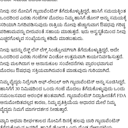
ನೀವು ನರ ನೋವಿಗೆ ಗ್ಯಾಬಾಪೆಂಟಿನ್ ತೆಗೆದುಕೊಳ್ಳುತ್ತಿದ್ದರೆ, ಹಾಸಿಗೆ ಸಮಯಕ್ಕಿಂತ
ಒಂದರಿಂದ ಎರಡು ಗಂಟೆಗಳ ಮೊದಲು ನಿಮ್ಮ ಹಾಸಿಗೆ ಡೋಸ್ ಅನ್ನು ಸಮಯಕ್ಕೆ
ಸರಿಯಾಗಿ ನಿಗದಿಪಡಿಸುವುದು ರಾತ್ರಿಯ ನೋವು ಹೆಚ್ಚಾಗುವಾಗ ಔಷಧವು ಗರಿಷ್ಠ
ಪರಿಣಾಮವನ್ನು ಬೀರುವಂತೆ ಸಹಾಯ ಮಾಡುತ್ತದೆ. ಇದು ಅಸ್ವಸ್ಥತೆಯಿಂದ ನೀವು
ಎಚ್ಚರಗೊಳ್ಳುವ ಸಂಖ್ಯೆಯನ್ನು ಕಡಿಮೆ ಮಾಡಬಹುದು.
ನೀವು ಇದನ್ನು ರೆಸ್ಟ್ ಲೆಸ್ ಲೆಗ್ಸ್ ಸಿಂಡ್ರೋಮ್‌ಗಾಗಿ ತೆಗೆದುಕೊಳ್ಳುತ್ತಿದ್ದರೆ, ಅದೇ
ಒಂದರಿಂದ ಎರಡು ಗಂಟೆಗಳ ವಿಂಡೋ ಉತ್ತಮವಾಗಿ ಕಾರ್ಯನಿರ್ವಹಿಸುತ್ತದೆ.
ನೀವು ಮಲಗಿದಾಗ ಆ ಅನಾನುಕೂಲ ಸಂವೇದನೆಗಳು ಪ್ರಾರಂಭವಾಗುವ
ಮೊದಲು ಔಷಧವು ಸಕ್ರಿಯವಾಗಿರುವಂತೆ ಮಾಡುವುದು ಗುರಿಯಾಗಿದೆ.
ನಿಮ್ಮ ವೈದ್ಯರು ನಿದ್ರೆಗಾಗಿ ಆಫ್-ಲೇಬಲ್ ಆಗಿ ಗ್ಯಾಬಾಪೆಂಟಿನ್ ಅನ್ನು ಸೂಚಿಸಿದ್ದರೆ,
ಹಾಸಿಗೆಗೆ 30 ನಿಮಿಷದಿಂದ ಒಂದು ಗಂಟೆ ಮೊದಲು ತೆಗೆದುಕೊಳ್ಳುವುದು ಒಂದು
ಸಮಂಜಸವಾದ ಆರಂಭಿಕ ಹಂತವಾಗಿದೆ. ಗ್ಯಾಬಾಪೆಂಟಿನ್ ನಿದ್ರಾಹೀನತೆಗೆ FDA
ಅನುಮೋದಿತವಲ್ಲದ ಕಾರಣ, ನಿಮ್ಮ ಪ್ರತಿಕ್ರಿಯೆಯ ಆಧಾರದ ಮೇಲೆ ನಿಮ್ಮ
ವೈದ್ಯರು ನಿಮಗೆ ಮಾರ್ಗದರ್ಶನ ನೀಡುತ್ತಾರೆ.
ವ್ಯಾನಿ ಅಥವಾ ದೀರ್ಘಕಾಲದ ನೋವಿಗೆ ದಿನಕ್ಕೆ ಹಲವು ಬಾರಿ ಗ್ಯಾಬಾಪೆಂಟಿನ್
ತೆಗೆದುಕೊಳ್ಳುವ ಜನರಿಗೆ, ಹಾಸಿಗೆ ಡೋಸ್ ಒಂದು ದೊಡ್ಡ ವೇಳಾಪಟ್ಟಿಯ