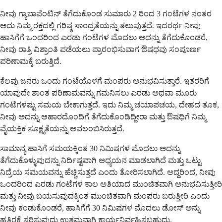
ನೀವು ಗ್ಯಾಬಾಪೆಂಟಿನ್ ತೆಗೆದುಕೊಂಡ ಸುಮಾರು 2 ರಿಂದ 3 ಗಂಟೆಗಳ ನಂತರ
ಅದು ನಿಮ್ಮ ರಕ್ತದಲ್ಲಿ ಗರಿಷ್ಠ ಸಾಂದ್ರತೆಯನ್ನು ತಲುಪುತ್ತದೆ. ಇದರರ್ಥ ನೀವು
ಹಾಸಿಗೆಗೆ ಒಂದರಿಂದ ಎರಡು ಗಂಟೆಗಳ ಮೊದಲು ಅದನ್ನು ತೆಗೆದುಕೊಂಡರೆ,
ನೀವು ರಾತ್ರಿ ವಿಶ್ರಾಂತಿ ಪಡೆಯಲು ಪ್ರಾರಂಭಿಸುವಾಗ ಔಷಧವು ಸಂಪೂರ್ಣ
ಪರಿಣಾಮಕ್ಕೆ ಬರುತ್ತಿದೆ.
ಕೆಲವು ಜನರು ಒಂದು ಗಂಟೆಯೊಳಗೆ ಮಂಪರು ಅನುಭವಿಸುತ್ತಾರೆ. ಇತರರಿಗೆ
ಯಾವುದೇ ಶಾಂತ ಪರಿಣಾಮವನ್ನು ಗಮನಿಸಲು ಎರಡು ಅಥವಾ ಮೂರು
ಗಂಟೆಗಳಷ್ಟು ಸಮಯ ಬೇಕಾಗುತ್ತದೆ. ಇದು ನಿಮ್ಮ ಚಯಾಪಚಯ, ದೇಹದ ತೂಕ,
ನೀವು ಅದನ್ನು ಆಹಾರದೊಂದಿಗೆ ತೆಗೆದುಕೊಂಡಿದ್ದೀರಾ ಮತ್ತು ಔಷಧಿಗೆ ನಿಮ್ಮ
ವೈಯಕ್ತಿಕ ಸೂಕ್ಷ್ಮತೆಯನ್ನು ಅವಲಂಬಿಸಿರುತ್ತದೆ.
ಸಾಮಾನ್ಯ ಹಾಸಿಗೆ ಸಮಯಕ್ಕಿಂತ 30 ನಿಮಿಷಗಳ ಮೊದಲು ಅದನ್ನು
ತೆಗೆದುಕೊಳ್ಳುವುದನ್ನು ನಿರ್ದಿಷ್ಟವಾಗಿ ಅಧ್ಯಯನ ಮಾಡಲಾಗಿದೆ ಮತ್ತು ಒಟ್ಟು
ನಿದ್ರೆಯ ಸಮಯವನ್ನು ಹೆಚ್ಚಿಸುತ್ತದೆ ಎಂದು ತೋರಿಸಲಾಗಿದೆ. ಆದ್ದರಿಂದ, ನೀವು
ಒಂದರಿಂದ ಎರಡು ಗಂಟೆಗಳ ಕಾಲ ಅತಿಯಾದ ಮುಂಚಿತವಾಗಿ ಅನುಭವಿಸುತ್ತೀರಿ
ಮತ್ತು ನೀವು ಬಯಸುವುದಕ್ಕಿಂತ ಮುಂಚಿತವಾಗಿ ಮಂಪರು ಬರುತ್ತೀರಿ ಎಂದು
ನೀವು ಕಂಡುಕೊಂಡರೆ, ಹಾಸಿಗೆಗೆ 30 ನಿಮಿಷಗಳ ಮೊದಲು ಡೋಸ್ ಅನ್ನು
ಹತ್ತಿರಕ್ಕೆ ಸರಿಸುವುದು ಉತ್ತಮವಾಗಿ ಕಾರ್ಯನಿರ್ವಹಿಸಬಹುದು.