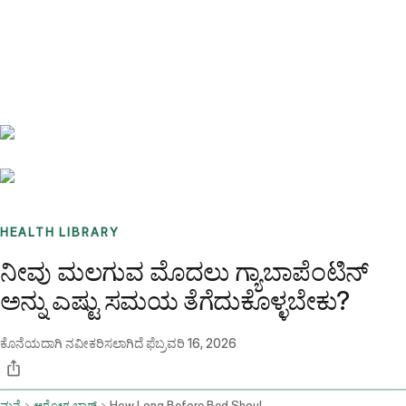
Benchmarks
Stories
FAQ
Sign up / Log in
HEALTH LIBRARY
ನೀವು ಮಲಗುವ ಮೊದಲು ಗ್ಯಾಬಾಪೆಂಟಿನ್
ಅನ್ನು ಎಷ್ಟು ಸಮಯ ತೆಗೆದುಕೊಳ್ಳಬೇಕು?
ಕೊನೆಯದಾಗಿ ನವೀಕರಿಸಲಾಗಿದೆ
ಫೆಬ್ರವರಿ 16, 2026
ಮನೆ
ಆರೋಗ್ಯ ಬ್ಲಾಗ್
How Long Before Bed Should I Take Gabapentin