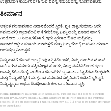
ಉತ್ತಮವಾಗಿ ಕಾರ್ಯನಿರ್ವಹಿಸುವ ವಿಭಿನ್ನ ಸಮಯವನ್ನು ಸೂಚಿಸಬಹುದು.
ತೀರ್ಮಾನ
ಅತ್ಯಂತ ಪರಿಣಾಮಕಾರಿ ವಿಧಾನವೆಂದರೆ ಸ್ಥಿರತೆ. ಪ್ರತಿ ರಾತ್ರಿ ಸುಮಾರು ಅದೇ
ಸಮಯದಲ್ಲಿ ಗ್ಯಾಬಾಪೆಂಟಿನ್ ತೆಗೆದುಕೊಳ್ಳಿ, ನಿಮ್ಮ ಆಯ್ಕೆ ಮಾಡಿದ ಹಾಸಿಗೆ
ವಿಂಡೋದ 30 ನಿಮಿಷಗಳೊಳಗೆ. ಇದು ಸ್ಥಿರವಾದ ಔಷಧ ಮಟ್ಟವನ್ನು
ಕಾಪಾಡಿಕೊಳ್ಳಲು ಸಹಾಯ ಮಾಡುತ್ತದೆ ಮತ್ತು ನಿಮ್ಮ ದೇಹಕ್ಕೆ ಊಹಿಸಬಹುದಾದ
ಲಯವನ್ನು ನೀಡುತ್ತದೆ.
ನಿಮ್ಮ ಹಾಸಿಗೆ ಡೋಸ್ ಅನ್ನು ನೀವು ತಪ್ಪಿಸಿಕೊಂಡರೆ, ನಿಮ್ಮ ಮುಂದಿನ ಡೋಸ್
ಬಾಕಿ ಇರುವ ಸಮಯ ಹತ್ತಿರವಿಲ್ಲದ ಹೊರತು, ನೀವು ನೆನಪಿಸಿಕೊಂಡ ತಕ್ಷಣ
ಅದನ್ನು ತೆಗೆದುಕೊಳ್ಳಿ. ಎಂದಿಗೂ ಡೋಸ್‌ಗಳನ್ನು ಎರಡು ಪಟ್ಟು ತೆಗೆದುಕೊಳ್ಳಬೇಡಿ.
ಮತ್ತು ನಿಮ್ಮ ಪರಿಸ್ಥಿತಿಗೆ ಸೂಕ್ತವಾದ ಸಮಯದ ಬಗ್ಗೆ ನಿಮಗೆ ಖಚಿತವಿಲ್ಲದಿದ್ದರೆ,
ನಿಮ್ಮ ವೈದ್ಯರು ಅಥವಾ ಔಷಧಿಕಾರರು ಕೇಳಲು ಸರಿಯಾದ ವ್ಯಕ್ತಿ.
Medical Disclaimer:
This article is for informational purposes only and does not constitute
medical advice. Always consult a qualified healthcare provider for diagnosis and treatment
decisions. If you are experiencing a medical emergency, call 911 or go to the nearest emergency
room immediately.