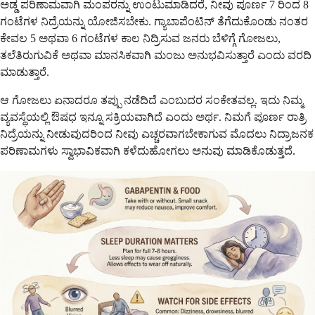
ಅಡ್ಡ ಪರಿಣಾಮವಾಗಿ ಮಂಪರನ್ನು ಉಂಟುಮಾಡಿದರೆ, ನೀವು ಪೂರ್ಣ 7 ರಿಂದ 8
ಗಂಟೆಗಳ ನಿದ್ರೆಯನ್ನು ಯೋಜಿಸಬೇಕು. ಗ್ಯಾಬಾಪೆಂಟಿನ್ ತೆಗೆದುಕೊಂಡು ನಂತರ
ಕೇವಲ 5 ಅಥವಾ 6 ಗಂಟೆಗಳ ಕಾಲ ನಿದ್ರಿಸುವ ಜನರು ಬೆಳಿಗ್ಗೆ ಗೋಜಲು,
ತಲೆತಿರುಗುವಿಕೆ ಅಥವಾ ಮಾನಸಿಕವಾಗಿ ಮಂಜು ಅನುಭವಿಸುತ್ತಾರೆ ಎಂದು ವರದಿ
ಮಾಡುತ್ತಾರೆ.
ಆ ಗೋಜಲು ಏನಾದರೂ ತಪ್ಪು ನಡೆದಿದೆ ಎಂಬುದರ ಸಂಕೇತವಲ್ಲ. ಇದು ನಿಮ್ಮ
ವ್ಯವಸ್ಥೆಯಲ್ಲಿ ಔಷಧ ಇನ್ನೂ ಸಕ್ರಿಯವಾಗಿದೆ ಎಂದು ಅರ್ಥ. ನಿಮಗೆ ಪೂರ್ಣ ರಾತ್ರಿ
ನಿದ್ರೆಯನ್ನು ನೀಡುವುದರಿಂದ ನೀವು ಎಚ್ಚರವಾಗಬೇಕಾಗುವ ಮೊದಲು ನಿದ್ರಾಜನಕ
ಪರಿಣಾಮಗಳು ಸ್ವಾಭಾವಿಕವಾಗಿ ಕಳೆದುಹೋಗಲು ಅನುವು ಮಾಡಿಕೊಡುತ್ತದೆ.