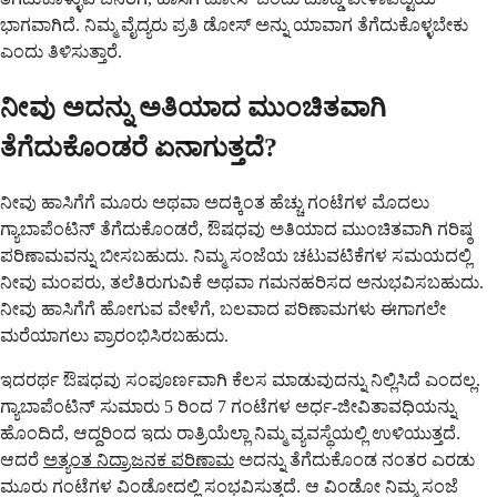
ಭಾಗವಾಗಿದೆ. ನಿಮ್ಮ ವೈದ್ಯರು ಪ್ರತಿ ಡೋಸ್ ಅನ್ನು ಯಾವಾಗ ತೆಗೆದುಕೊಳ್ಳಬೇಕು
ಎಂದು ತಿಳಿಸುತ್ತಾರೆ.
ನೀವು ಅದನ್ನು ಅತಿಯಾದ ಮುಂಚಿತವಾಗಿ
ತೆಗೆದುಕೊಂಡರೆ ಏನಾಗುತ್ತದೆ?
ನೀವು ಹಾಸಿಗೆಗೆ ಮೂರು ಅಥವಾ ಅದಕ್ಕಿಂತ ಹೆಚ್ಚು ಗಂಟೆಗಳ ಮೊದಲು
ಗ್ಯಾಬಾಪೆಂಟಿನ್ ತೆಗೆದುಕೊಂಡರೆ, ಔಷಧವು ಅತಿಯಾದ ಮುಂಚಿತವಾಗಿ ಗರಿಷ್ಠ
ಪರಿಣಾಮವನ್ನು ಬೀಸಬಹುದು. ನಿಮ್ಮ ಸಂಜೆಯ ಚಟುವಟಿಕೆಗಳ ಸಮಯದಲ್ಲಿ
ನೀವು ಮಂಪರು, ತಲೆತಿರುಗುವಿಕೆ ಅಥವಾ ಗಮನಹರಿಸದ ಅನುಭವಿಸಬಹುದು.
ನೀವು ಹಾಸಿಗೆಗೆ ಹೋಗುವ ವೇಳೆಗೆ, ಬಲವಾದ ಪರಿಣಾಮಗಳು ಈಗಾಗಲೇ
ಮರೆಯಾಗಲು ಪ್ರಾರಂಭಿಸಿರಬಹುದು.
ಇದರರ್ಥ ಔಷಧವು ಸಂಪೂರ್ಣವಾಗಿ ಕೆಲಸ ಮಾಡುವುದನ್ನು ನಿಲ್ಲಿಸಿದೆ ಎಂದಲ್ಲ.
ಗ್ಯಾಬಾಪೆಂಟಿನ್ ಸುಮಾರು 5 ರಿಂದ 7 ಗಂಟೆಗಳ ಅರ್ಧ-ಜೀವಿತಾವಧಿಯನ್ನು
ಹೊಂದಿದೆ, ಆದ್ದರಿಂದ ಇದು ರಾತ್ರಿಯೆಲ್ಲಾ ನಿಮ್ಮ ವ್ಯವಸ್ಥೆಯಲ್ಲಿ ಉಳಿಯುತ್ತದೆ.
ಆದರೆ
ಅತ್ಯಂತ ನಿದ್ರಾಜನಕ ಪರಿಣಾಮ
ಅದನ್ನು ತೆಗೆದುಕೊಂಡ ನಂತರ ಎರಡು
ಮೂರು ಗಂಟೆಗಳ ವಿಂಡೋದಲ್ಲಿ ಸಂಭವಿಸುತ್ತದೆ. ಆ ವಿಂಡೋ ನಿಮ್ಮ ಸಂಜೆ