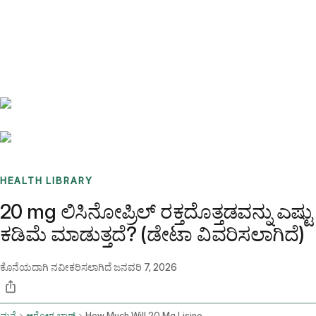
Benchmarks
Stories
FAQ
Sign up / Log in
HEALTH LIBRARY
20 mg ಲಿಸಿನೋಪ್ರಿಲ್ ರಕ್ತದೊತ್ತಡವನ್ನು ಎಷ್ಟು
ಕಡಿಮೆ ಮಾಡುತ್ತದೆ? (ಡೇಟಾ ವಿವರಿಸಲಾಗಿದೆ)
ಕೊನೆಯದಾಗಿ ನವೀಕರಿಸಲಾಗಿದೆ
ಜನವರಿ 7, 2026
ಮನೆ
ಆರೋಗ್ಯ ಬ್ಲಾಗ್
How Much Will 20 Mg Lisinopril Lower Blood Pressure