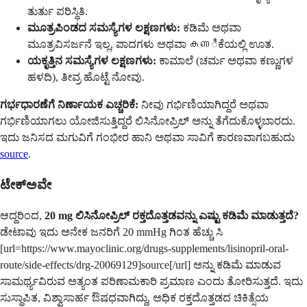
ತುರ್ತು ಪರಿಸ್ಥಿತಿ.
ಮೂತ್ರಪಿಂಡದ ಸಮಸ್ಯೆಗಳ ಲಕ್ಷಣಗಳು:
ಕಡಿಮೆ ಅಥವಾ
ಮೂತ್ರವಿಸರ್ಜನೆ ಇಲ್ಲ, ಪಾದಗಳು ಅಥವಾ കണಿಕೆಯಲ್ಲಿ ಊತ.
ಯಕೃತ್ತಿನ ಸಮಸ್ಯೆಗಳ ಲಕ್ಷಣಗಳು:
ಕಾಮಾಲೆ (ಚರ್ಮ ಅಥವಾ ಕಣ್ಣುಗಳ
ಹಳದಿ), ತೀವ್ರ ಹೊಟ್ಟೆ ನೋವು.
ಗರ್ಭಧಾರಣೆಗೆ ನಿರ್ಣಾಯಕ ಎಚ್ಚರಿಕೆ:
ನೀವು ಗರ್ಭಿಣಿಯಾಗಿದ್ದರೆ ಅಥವಾ
ಗರ್ಭಿಣಿಯಾಗಲು ಯೋಜಿಸುತ್ತಿದ್ದರೆ ಲಿಸಿನೋಪ್ರಿಲ್ ಅನ್ನು ತೆಗೆದುಕೊಳ್ಳಬಾರದು.
ಇದು ಜನಿಸದ ಮಗುವಿಗೆ ಗಂಭೀರ ಹಾನಿ ಅಥವಾ ಸಾವಿಗೆ ಕಾರಣವಾಗಬಹುದು
source
.
ಟೇಕ್ಅವೇ
ಆದ್ದರಿಂದ,
20 mg ಲಿಸಿನೋಪ್ರಿಲ್ ರಕ್ತದೊತ್ತಡವನ್ನು ಎಷ್ಟು ಕಡಿಮೆ ಮಾಡುತ್ತದೆ?
ಡೇಟಾವು ಇದು ಅನೇಕ ಜನರಿಗೆ 20 mmHg ಗಿಂತ ಹೆಚ್ಚು ಸಿ
[url=https://www.mayoclinic.org/drugs-supplements/lisinopril-oral-
route/side-effects/drg-20069129]source[/url] ಅನ್ನು ಕಡಿಮೆ ಮಾಡುವ
ಸಾಮರ್ಥ್ಯವಿರುವ ಅತ್ಯಂತ ಪರಿಣಾಮಕಾರಿ ಪ್ರಮಾಣ ಎಂದು ತೋರಿಸುತ್ತದೆ. ಇದು
ಸುಸ್ಥಾಪಿತ, ವಿಶ್ವಾಸಾರ್ಹ ಔಷಧವಾಗಿದ್ದು, ಅಧಿಕ ರಕ್ತದೊತ್ತಡದ ಚಿಕಿತ್ಸೆಯ