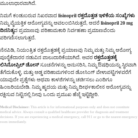
ಮೂಲಾಧಾರವಾಗಿದೆ.
ನಿಮಗೆ ಕಂಡುಬರುವ ನಿಖರವಾದ
lisinopril ರಕ್ತದೊತ್ತಡ ಇಳಿಕೆಯ ಸಂಖ್ಯೆಗಳು
ನಿಮ್ಮ ವೈಯಕ್ತಿಕ ಆರೋಗ್ಯವನ್ನು ಅವಲಂಬಿಸಿರುತ್ತದೆ, ಆದರೆ
lisinopril 20 mg
ದಿನನಿತ್ಯ
ದ ಪ್ರಮಾಣವು ಪರಿಣಾಮಕಾರಿ ನಿರ್ವಹಣಾ ಪ್ರಮಾಣವೆಂದು
ಪರಿಗಣಿಸಲಾಗುತ್ತದೆ.
ನೆನಪಿಡಿ, ನಿಯಂತ್ರಿತ ರಕ್ತದೊತ್ತಡಕ್ಕೆ ಪ್ರಯಾಣವು ನಿಮ್ಮ ಮತ್ತು ನಿಮ್ಮ ಆರೋಗ್ಯ
ಪೂರೈಕೆದಾರರ ನಡುವಿನ ಪಾಲುದಾರಿಕೆಯಾಗಿದೆ. ಅವರ
ರಕ್ತದೊತ್ತಡಕ್ಕೆ
ಲಿಸಿನೋಪ್ರಿಲ್ ಡೋಸ್
ಸೂಚನೆಗಳನ್ನು ಅನುಸರಿಸಿ, ನಿಮ್ಮ ಔಷಧಿಯನ್ನು ಸ್ಥಿರವಾಗಿ
ತೆಗೆದುಕೊಳ್ಳಿ, ಮತ್ತು ಅಡ್ಡ ಪರಿಣಾಮಗಳಿಂದ ಡೋಸಿಂಗ್ ವೇಳಾಪಟ್ಟಿಗಳವರೆಗೆ
ಯಾವುದೇ ಪ್ರಶ್ನೆಗಳು ಅಥವಾ ಕಾಳಜಿಗಳನ್ನು ಚರ್ಚಿಸಲು ಎಂದಿಗೂ
ಹಿಂಜರಿಯಬೇಡಿ. ನಿಮ್ಮ ಹೃದಯ ಮತ್ತು ನಿಮ್ಮ ದೀರ್ಘಕಾಲೀನ ಆರೋಗ್ಯವನ್ನು
ರಕ್ಷಿಸುವ ನಿಟ್ಟಿನಲ್ಲಿ ನೀವು ಒಂದು ಪ್ರಮುಖ ಹೆಜ್ಜೆ ಇಟ್ಟಿದ್ದೀರಿ.
Medical Disclaimer:
This article is for informational purposes only and does not constitute
medical advice. Always consult a qualified healthcare provider for diagnosis and treatment
decisions. If you are experiencing a medical emergency, call 911 or go to the nearest emergency
room immediately.