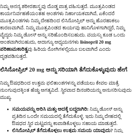
ನಿಮ್ಮ ಅನನ್ಯ ಶರೀರಶಾಸ್ತ್ರವು ದೊಡ್ಡ ಪಾತ್ರ ವಹಿಸುತ್ತದೆ. ಮೂತ್ರಪಿಂಡದ
ಕಾರ್ಯನಿರ್ವಹಣೆಯಂತಹ ಅಂಶಗಳು ನಿರ್ಣಾಯಕವಾಗಿವೆ, ಏಕೆಂದರೆ
ಮೂತ್ರಪಿಂಡಗಳು ನಿಮ್ಮ ದೇಹದಿಂದ ಲಿಸಿನೋಪ್ರಿಲ್ ಅನ್ನು ಹೊರಹಾಕಲು
ಕಾರಣವಾಗಿವೆ. ನಿಮ್ಮ ಮೂತ್ರಪಿಂಡದ ಕಾರ್ಯವು ಹಾನಿಗೊಳಗಾಗಿದ್ದರೆ, ನಿಮ್ಮ
ವೈದ್ಯರು ನಿಮ್ಮ ಡೋಸ್ ಅನ್ನು ಸರಿಹೊಂದಿಸಬಹುದು. ವಯಸ್ಸು ಕೂಡ ಒಂದು
ಅಂಶವಾಗಿರಬಹುದು, ಆದಾಗ್ಯೂ ಅಧ್ಯಯನಗಳು
lisinopril 20 mg
ಪರಿಣಾಮಕಾರಿತ್ವ
ವು ಹಿರಿಯ ರೋಗಿಗಳಲ್ಲಿಯೂ ಬಲವಾಗಿದೆ ಎಂದು
ದೃಢಪಡಿಸುತ್ತದೆ.
ಲಿಸಿನೋಪ್ರಿಲ್ 20 mg ಅನ್ನು ಸರಿಯಾಗಿ ತೆಗೆದುಕೊಳ್ಳುವುದು ಹೇಗೆ
ನಿಮ್ಮ ಔಷಧದಿಂದ ಉತ್ತಮ ಫಲಿತಾಂಶಗಳನ್ನು ಪಡೆಯಲು ಕೇವಲ ಮಾತ್ರೆ
ನುಂಗುವುದಕ್ಕಿಂತ ಹೆಚ್ಚು ಅಗತ್ಯವಿದೆ. ಸ್ಥಿರವಾದ ದಿನಚರಿಯನ್ನು ಅನುಸರಿಸುವುದು
ಮುಖ್ಯ.
ಸಮಯವನ್ನು ಆರಿಸಿ ಮತ್ತು ಅದಕ್ಕೆ ಬದ್ಧರಾಗಿರಿ:
ನಿಮ್ಮ ಡೋಸ್ ಅನ್ನು
ಪ್ರತಿದಿನ ಒಂದೇ ಸಮಯದಲ್ಲಿ ತೆಗೆದುಕೊಳ್ಳಿ. ಇದು ನಿಮ್ಮ ದೇಹದಲ್ಲಿ
ಔಷಧದ ಸ್ಥಿರ ಮಟ್ಟವನ್ನು ಕಾಪಾಡಿಕೊಳ್ಳಲು ಸಹಾಯ ಮಾಡುತ್ತದೆ.
ಲಿಸಿನೋಪ್ರಿಲ್ ತೆಗೆದುಕೊಳ್ಳಲು ಉತ್ತಮ ಸಮಯ ಯಾವುದು?
ನಿಮ್ಮ