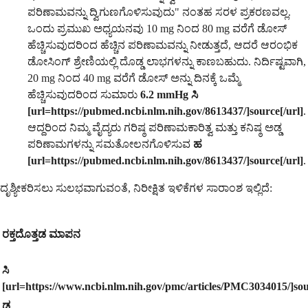
ಪರಿಣಾಮವನ್ನು ದ್ವಿಗುಣಗೊಳಿಸುವುದು" ನಂತಹ ಸರಳ ಪ್ರಕರಣವಲ್ಲ.
ಒಂದು ಪ್ರಮುಖ ಅಧ್ಯಯನವು 10 mg ನಿಂದ 80 mg ವರೆಗೆ ಡೋಸ್
ಹೆಚ್ಚಿಸುವುದರಿಂದ ಹೆಚ್ಚಿನ ಪರಿಣಾಮವನ್ನು ನೀಡುತ್ತದೆ, ಆದರೆ ಆರಂಭಿಕ
ಡೋಸಿಂಗ್ ಶ್ರೇಣಿಯಲ್ಲಿ ದೊಡ್ಡ ಲಾಭಗಳನ್ನು ಕಾಣಬಹುದು. ನಿರ್ದಿಷ್ಟವಾಗಿ,
20 mg ನಿಂದ 40 mg ವರೆಗೆ ಡೋಸ್ ಅನ್ನು ದಿನಕ್ಕೆ ಒಮ್ಮೆ
ಹೆಚ್ಚಿಸುವುದರಿಂದ ಸುಮಾರು
6.2 mmHg ಸಿ
[url=https://pubmed.ncbi.nlm.nih.gov/8613437/]source[/url]
.
ಆದ್ದರಿಂದ ನಿಮ್ಮ ವೈದ್ಯರು ಗರಿಷ್ಠ ಪರಿಣಾಮಕಾರಿತ್ವ ಮತ್ತು ಕನಿಷ್ಠ ಅಡ್ಡ
ಪರಿಣಾಮಗಳನ್ನು ಸಮತೋಲನಗೊಳಿಸುವ
ಹ
[url=https://pubmed.ncbi.nlm.nih.gov/8613437/]source[/url]
.
ದೃಶ್ಯೀಕರಿಸಲು ಸುಲಭವಾಗುವಂತೆ, ನಿರೀಕ್ಷಿತ ಇಳಿಕೆಗಳ ಸಾರಾಂಶ ಇಲ್ಲಿದೆ:
ರಕ್ತದೊತ್ತಡ ಮಾಪನ
ಸಿ
[url=https://www.ncbi.nlm.nih.gov/pmc/articles/PMC3034015/]sou
ಡ