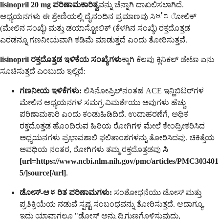
lisinopril 20 mg ಪರಿಣಾಮಕಾರಿತ್ವ
ವನ್ನು ಚೆನ್ನಾಗಿ ದಾಖಲಿಸಲಾಗಿದೆ.
ಅಧ್ಯಯನಗಳು ಈ ಶ್ರೇಣಿಯಲ್ಲಿ ದೈನಂದಿನ ಪ್ರಮಾಣವು ಸಿස්ටೋಲಿಕ್
(ಮೇಲಿನ ಸಂಖ್ಯೆ) ಮತ್ತು ಡಯಾಸ್ಟೋಲಿಕ್ (ಕೆಳಗಿನ ಸಂಖ್ಯೆ) ರಕ್ತದೊತ್ತಡ
ಎರಡನ್ನೂ ಗಣನೀಯವಾಗಿ ಕಡಿಮೆ ಮಾಡುತ್ತದೆ ಎಂದು ತೋರಿಸುತ್ತವೆ.
lisinopril ರಕ್ತದೊತ್ತಡ ಇಳಿಕೆಯ ಸಂಖ್ಯೆಗಳು
ಕ್ಕಾಗಿ ಕೆಲವು ಕ್ಲಿನಿಕಲ್ ಡೇಟಾ ಏನು
ಸೂಚಿಸುತ್ತದೆ ಎಂಬುದು ಇಲ್ಲಿದೆ:
ಗಣನೀಯ ಇಳಿಕೆಗಳು:
ಲಿಸಿನೋಪ್ರಿಲ್‌ನಂತಹ ACE ಇನ್ಹಿಬಿಟರ್‌ಗಳ
ಮೇಲಿನ ಅಧ್ಯಯನಗಳ ಸಮಗ್ರ ವಿಮರ್ಶೆಯು ಅವುಗಳು ಹೆಚ್ಚು
ಪರಿಣಾಮಕಾರಿ ಎಂದು ಕಂಡುಹಿಡಿದಿದೆ. ಉದಾಹರಣೆಗೆ, ಅಧಿಕ
ರಕ್ತದೊತ್ತಡ ಹೊಂದಿರುವ ಹಿರಿಯ ರೋಗಿಗಳ ಮೇಲೆ ಕೇಂದ್ರೀಕರಿಸಿದ
ಅಧ್ಯಯನಗಳು ಪ್ರಭಾವಶಾಲಿ ಫಲಿತಾಂಶಗಳನ್ನು ತೋರಿಸಿದವು. ಚಿಕಿತ್ಸೆಯ
ಅವಧಿಯ ನಂತರ, ರೋಗಿಗಳು ತಮ್ಮ ರಕ್ತದೊತ್ತಡವು
ಸಿ
[url=https://www.ncbi.nlm.nih.gov/pmc/articles/PMC303401
5/]source[/url]
.
ಡೋಸ್-ಆధರಿತ ಪರಿಣಾಮಗಳು:
ಸಂಶೋಧನೆಯು ಡೋಸ್ ಮತ್ತು
ಪ್ರತಿಕ್ರಿಯೆಯ ನಡುವೆ ಸ್ಪಷ್ಟ ಸಂಬಂಧವನ್ನು ತೋರಿಸುತ್ತದೆ. ಆದಾಗ್ಯೂ,
ಇದು ಯಾವಾಗಲೂ "ಡೋಸ್ ಅನ್ನು ದ್ವಿಗುಣಗೊಳಿಸುವುದು,