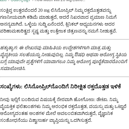
ಸಂಕ್ಷಿಪ್ತ ಉತ್ತರವೆಂದರೆ 20 mg ಲಿಸಿನೋಪ್ರಿಲ್ ನಿಮ್ಮ ರಕ್ತದೊತ್ತಡವನ್ನು
ಗಣನೀಯವಾಗಿ ಕಡಿಮೆ ಮಾಡುತ್ತದೆ, ಆದರೆ ನಿಖರವಾದ ಪ್ರಮಾಣ ನಿಮಗೆ
ಅನನ್ಯವಾಗಿದೆ. ಒಳ್ಳೆಯ ಸುದ್ದಿ ಏನೆಂದರೆ, ಕ್ಲಿನಿಕಲ್ ಅಧ್ಯಯನಗಳು ಅದರ
ಪರಿಣಾಮಕಾರಿತ್ವದ ಸ್ಪಷ್ಟ ಮತ್ತು ಉತ್ತೇಜಕ ಚಿತ್ರಣವನ್ನು ನಮಗೆ ನೀಡುತ್ತವೆ.
ಹಕ್ಕುತ್ಯಾಗ: ಈ ಲೇಖನವು ಮಾಹಿತಿಯ ಉದ್ದೇಶಗಳಿಗಾಗಿ ಮಾತ್ರ ಮತ್ತು
ವೈದ್ಯಕೀಯ ಸಲಹೆಯನ್ನು ನೀಡುವುದಿಲ್ಲ. ನಿಮ್ಮ ಔಷಧಿ ಅಥವಾ ಆರೋಗ್ಯ ಸ್ಥಿತಿಯ
ಬಗ್ಗೆ ಯಾವುದೇ ಪ್ರಶ್ನೆಗಳಿಗೆ ಯಾವಾಗಲೂ ನಿಮ್ಮ ಆರೋಗ್ಯ ಪೂರೈಕೆದಾರರೊಂದಿಗೆ
ಸಮಾಲೋಚಿಸಿ.
ಸಂಖ್ಯೆಗಳು: ಲಿಸಿನೋಪ್ರಿಲ್‌ನೊಂದಿಗೆ ನಿರೀಕ್ಷಿತ ರಕ್ತದೊತ್ತಡ ಇಳಿಕೆ
ನೀವು ಇಲ್ಲಿಗೆ ಬಂದಿರುವ ವಿಷಯಕ್ಕೆ ನೇರವಾಗಿ ಹೋಗೋಣ: ಡೇಟಾ. ನಿಮ್ಮ
ವೈಯಕ್ತಿಕ ಫಲಿತಾಂಶಗಳು ನಿಮ್ಮ ಆರಂಭಿಕ ರಕ್ತದೊತ್ತಡ, ವಯಸ್ಸು ಮತ್ತು ಒಟ್ಟಾರೆ
ಆರೋಗ್ಯದಂತಹ ಅಂಶಗಳ ಮೇಲೆ ಅವಲಂಬಿತವಾಗಿರುತ್ತದೆ, ವೈಜ್ಞಾನಿಕ
ಸಂಶೋಧನೆಯು ವಿಶ್ವಾಸಾರ್ಹ ವ್ಯಾಪ್ತಿಯನ್ನು ಒದಗಿಸುತ್ತದೆ.